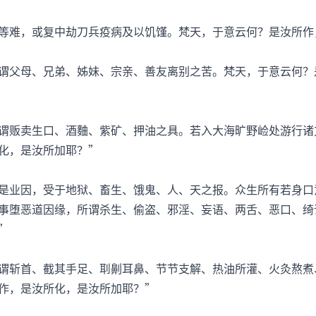
难，或复中劫刀兵疫病及以饥馑。梵天，于意云何？是汝所作
父母、兄弟、姊妹、宗亲、善友离别之苦。梵天，于意云何？
贩卖生口、酒麯、紫矿、押油之具。若入大海旷野崄处游行诸
化，是汝所加耶？”
业因，受于地狱、畜生、饿鬼、人、天之报。众生所有若身口
事堕恶道因缘，所谓杀生、偷盗、邪淫、妄语、两舌、恶口、绮
”
斩首、截其手足、刵劓耳鼻、节节支解、热油所灌、火灸熬煮
作，是汝所化，是汝所加耶？”