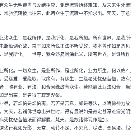
众生无明覆盖与爱结相应，驰走流转始终难知，及未来生死流
，常驰流转彼此往来，此诸众生于流转中不知求出。梵天，于意
诸众生，是我所作，是我所化，是我所加。所有世界，是我所
断颠倒心故，常于如来所说正法不听受故，我本曾作如是恶见
，是我所化。’世尊，我今还复问佛此义，所有世界，是谁所作
所化。一切众生，是业所作，是业所化，业力所生。何以故？
，受缘爱，爱缘取，取缘有，有缘生，生缘老死忧悲苦恼，故有
者，唯有业、有法，和合因缘故有众生。若能离此业法和合，当
如是出离，是名得于寂定涅槃。
尽，若烦恼是烦恼离，若苦是苦息，如是等法，以诸佛神力故
。梵天，若诸佛世尊出兴世时，得有显说如是寂定甚深难觉光明
病死忧悲苦恼法而得解脱。梵天，是故诸佛现作是加。
诸行犹如光影，无常、动转不定、不究竟、尽法、变易法。假