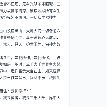
故皆不显现，无有光明不能照曜。三
神力故皆悉清凉，彼诸地狱所有众生
切饿鬼皆不饥渴。一切众生佛神力
雪山及诸黑山，大地大海一切皆悉六
作业得倚而住，离于睡眠心无散乱，
、梵天、释天、护世王等，佛神力故
诸众生，是我所作，是我所化。”彼
复如是。尔时，三千大千世界主大梵
界中，造作富贵大自在主，如来应供
大梵王作是念已，忧愁不乐，战悚毛
而住？云何修行？”
，我是智者，我是三千大千世界中大