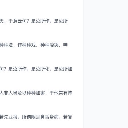
天，于意云何？是汝所作，是汝所
种种法，作种种戏、种种啼哭、呻
何？是汝所作，是汝所化，是汝所加
人非人畏及以种种加害，于他常有怖
若先业报，所谓眼耳鼻舌身病，若复