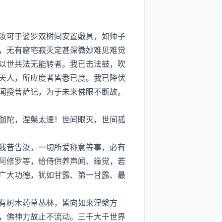
汝可于娑罗双树间安置敷具，如师子
，无有窟宅寂灭定甚深微妙难见难觉
以世共法无能转者。我已击法鼓，吹
天人，所应度者皆悉已度。我已降伏
闻授菩萨记，为于未来佛眼不断故。
伽陀，涅槃太速！世间眼灭，世间孤
我昔告汝，一切所爱称意等事，必有
阿修罗等，给侍供养声闻、缘觉，若
广大功德，犹如甘露、第一甘露、最
有树木药草丛林，皆向如来涅槃方
，佛神力故止不流动。三千大千世界