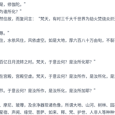
是，修伽陀。”
为谁所化？”
住故，而复问言：“梵天，有时三千大千世界为劫火焚烧炎炽
尊。”
，水依风住，风依虚空。如是大地，厚六百八十万由旬，不裂
亿日月流转之时。梵天，于意云何？是汝所化耶？”
宫殿，宫殿空虚。梵天，于意云何？是汝所作，是汝所化，是
。于意云何？是汝所作，是汝所化，是汝所加耶？”
摩尼、玻瓈，及余净器现诸色像，所谓大地、山河、树林、园
星宿、声闻、缘觉、菩萨、如来、释、梵、护世、人非人等种种