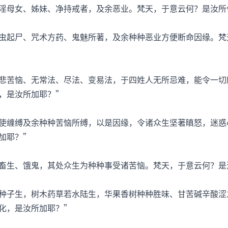
母女、姊妹、净持戒者，及余恶业。梵天，于意云何？是汝所
起尸、咒术方药、鬼魅所著，及余种种恶业方便断命因缘。梵
苦恼、无常法、尽法、变易法，于四姓人无所忌难，能令一切
，是汝所加耶？”
缠缚及余种种苦恼所缚，以是因缘，令诸众生坚著瞋怒，迷惑
加耶？”
生、饿鬼，其处众生为种种事受诸苦恼。梵天，于意云何？是
子生，树木药草若水陆生，华果香树种种胜味、甘苦碱辛酸涩
化，是汝所加耶？”