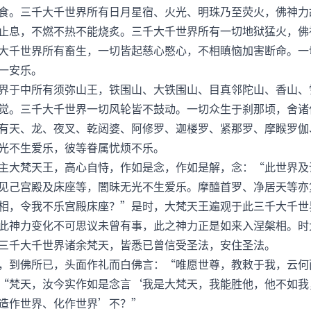
食。三千大千世界所有日月星宿、火光、明珠乃至荧火，佛神力
止息，不燃不热不能烧炙。三千大千世界所有一切地狱猛火，佛
大千世界所有畜生，一切皆起慈心愍心，不相瞋恼加害断命。一
一安乐。
于中所有须弥山王，铁围山、大铁围山、目真邻陀山、香山、
觉。三千大千世界一切风轮皆不鼓动。一切众生于刹那顷，舍诸
有天、龙、夜叉、乾闼婆、阿修罗、迦楼罗、紧那罗、摩睺罗伽
光不生爱乐，彼等眷属忧烦不乐。
大梵天王，高心自恃，作如是念，作如是解，念：“此世界及
见己宫殿及床座等，闇昧无光不生爱乐。摩醯首罗、净居天等亦
相，令我不乐宫殿床座？”是时，大梵天王遍观于此三千大千世
此神力变化不可思议未曾有事，此之神力正是如来入涅槃相。时
三千大千世界诸余梵天，皆悉已曾信受圣法，安住圣法。
到佛所已，头面作礼而白佛言：“唯愿世尊，教敕于我，云何
梵天，汝今实作如是念言‘我是大梵天，我能胜他，他不如我
造作世界、化作世界’不？”