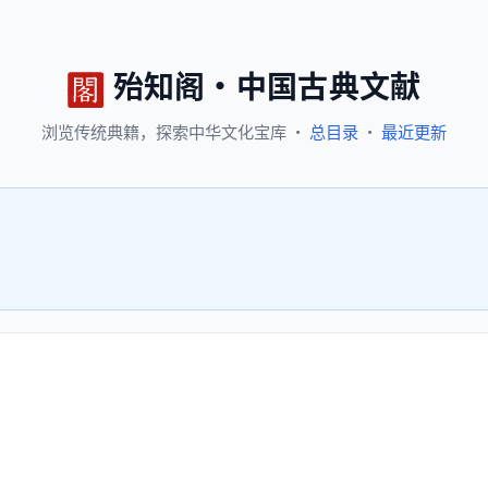
殆知阁
·
中国古典文献
浏览
传统典籍，
探索
中华文化宝库
·
总目录
·
最近更新