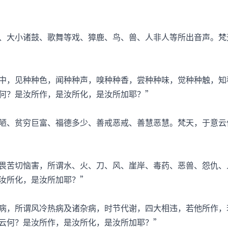
大小诸鼓、歌舞等戏、獐鹿、鸟、兽、人非人等所出音声。梵
，见种种色，闻种种声，嗅种种香，尝种种味，觉种种触，知
何？是汝所作，是汝所化，是汝所加耶？”
、贫穷巨富、福德多少、善戒恶戒、善慧恶慧。梵天，于意云
苦切恼害，所谓水、火、刀、风、崖岸、毒药、恶兽、怨仇、
汝所化，是汝所加耶？”
，所谓风冷热病及诸杂病，时节代谢，四大相违，若他所作，
云何？是汝所作，是汝所化，是汝所加耶？”