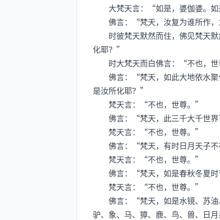
大梵天言：“如是，婆伽婆。如
佛言：“梵天，汝复为谁所作，
时彼梵天默然而住，佛见梵天默然
化耶？”
时大梵天而白佛言：“不也，世
佛言：“梵天，如此大地依水聚住
是汝所化耶？”
梵天言：“不也，世尊。”
佛言：“梵天，此三千大千世界百
梵天言：“不也，世尊。”
佛言：“梵天，有时日月天子不在
梵天言：“不也，世尊。”
佛言：“梵天，如是春秋冬夏时节
梵天言：“不也，世尊。”
佛言：“梵天，如是水镜、苏油、
驴、象、马、獐、鹿、鸟、兽、日月