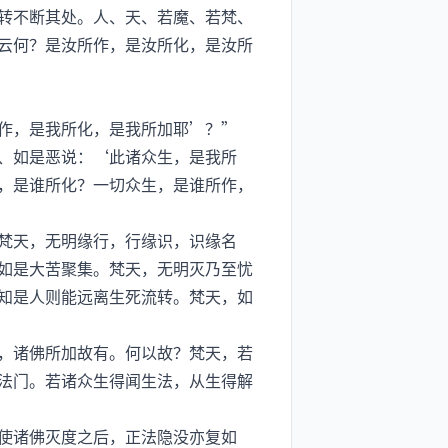
转不断其处。人、天、若魔、若梵、
云何？是汝所作，是汝所化，是汝所
作，是我所化，是我所加耶’？”
、如是恶说：‘此诸众生，是我所
，是谁所化？一切众生，是谁所作，
梵天，无明缘行，行缘识，识缘名
如是大苦聚集。梵天，无明灭乃至忧
知是人则能远离生死流转。梵天，如
，诸佛所加故有。何以故？梵天，若
法门。若诸众生得闻生法，从生得解
使诸佛灭度之后，正法隐没亦复如