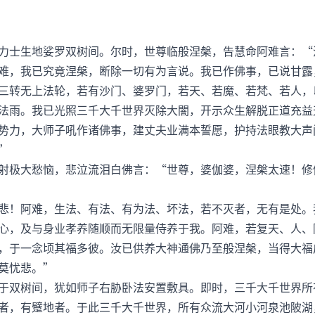
士生地娑罗双树间。尔时，世尊临般涅槃，告慧命阿难言：“
难，我已究竟涅槃，断除一切有为言说。我已作佛事，已说甘露
三转无上法轮，若有沙门、婆罗门，若天、若魔、若梵、若人，
法雨。我已光照三千大千世界灭除大闇，开示众生解脱正道充益
势力，大师子吼作诸佛事，建丈夫业满本誓愿，护持法眼教大声
”
极大愁恼，悲泣流泪白佛言：“世尊，婆伽婆，涅槃太速！修
！阿难，生法、有法、有为法、坏法，若不灭者，无有是处。
心，及与身业孝养随顺而无限量侍养于我。阿难，若复天、人、
，于一念顷其福多彼。汝已供养大神通佛乃至般涅槃，当得大福
莫忧悲。”
双树间，犹如师子右胁卧法安置敷具。即时，三千大千世界所
者，有躄地者。于此三千大千世界，所有众流大河小河泉池陂湖