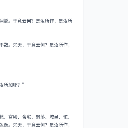
洞燃。于意云何？是汝所作，是汝所
不散。梵天，于意云何？是汝所作，
汝所加耶？”
苑、宫殿、舍宅、聚落、城邑、驼、
色像。梵天，于意云何？是汝所作，