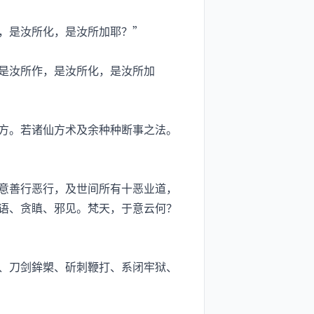
，是汝所化，是汝所加耶？”
是汝所作，是汝所化，是汝所加
方。若诸仙方术及余种种断事之法。
意善行恶行，及世间所有十恶业道，
语、贪瞋、邪见。梵天，于意云何？
、刀剑鉾槊、斫刺鞭打、系闭牢狱、