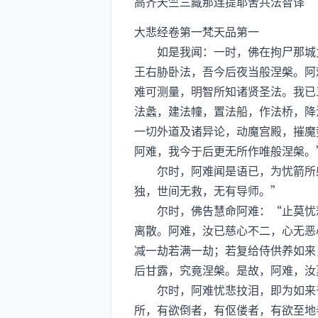
高齐天竺三藏那连提耶舍共法智译
大悲经卷第一梵天品第一
如是我闻：一时，佛在拘尸那城力
王右胁卧法，吾今后夜当般涅槃。阿
难可测量，明智所知诸贤圣法。我已
法蠡，建法幢，置法船，作法桥，降
一切外道及诸异论，动魔宫殿，摧魔
阿难，我今于后更无所作唯般涅槃。
尔时，阿难闻是语已，为忧箭所射
独，世间无救，无有导师。”
尔时，佛告慧命阿难：“止莫忧悲
离散。阿难，汝已慈心不二，心无恶
减一劫若满一劫；若复给侍供养如来
后甘露，究竟涅槃。是故，阿难，汝
尔时，阿难忧悲抆泪，即为如来于
所，有欲倒者，有伛偻者，有欲至地