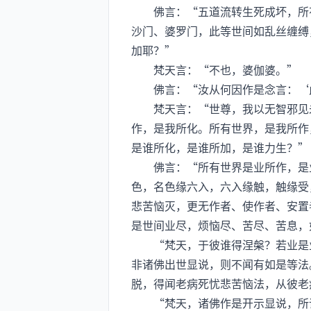
佛言：“五道流转生死成坏，所有
沙门、婆罗门，此等世间如乱丝缠缚
加耶？”
梵天言：“不也，婆伽婆。”
佛言：“汝从何因作是念言：‘此
梵天言：“世尊，我以无智邪见未
作，是我所化。所有世界，是我所作
是谁所化，是谁所加，是谁力生？”
佛言：“所有世界是业所作，是业
色，名色缘六入，六入缘触，触缘受
悲苦恼灭，更无作者、使作者、安置
是世间业尽，烦恼尽、苦尽、苦息，
“梵天，于彼谁得涅槃？若业是业
非诸佛出世显说，则不闻有如是等法
脱，得闻老病死忧悲苦恼法，从彼老
“梵天，诸佛作是开示显说，所谓