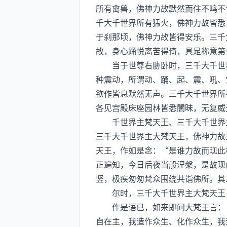
所有禽兽，佛神力故默然而住不鸣不
千大千世界所有猛火，佛神力故皆悉
于刹那顷，佛神力故皆得安乐。三千
故，身心踊悦离苦得倚，具足称意第
当于世尊右胁卧时，三千大千世界
种震动，所谓动、踊、起、震、吼、
欲作皆息默然无声。三千大千世界所
各见宫殿床座园林皆悉闇昧，无复威
千世界主梵天王、三千大千世界主
三千大千世界主大梵天王，佛神力故
天王，作如是念：“是谁力故而现此
正遍知，今日后夜当般涅槃，是故现
竖，极疾匆匆梵众围绕共诣佛所。其
尔时，三千大千世界主大梵天王，
作是语已，如来即问大梵王言：“
自在主，我造作众生、化作众生，我