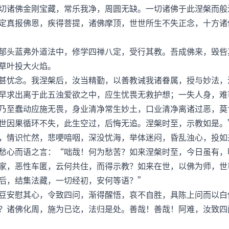
切诸佛金刚宝藏，常乐我净，周圆无缺。一切诸佛于此涅槃而般
定真报佛恩，疾得菩提，诸佛摩顶，世世所生不失正念，十方诸
头蓝弗外道法中，修学四禅八定，受行其教。吾成佛来，毁呰
草叶投大火焰。
忧念。我涅槃后，汝当精勤，以善教诫我诸眷属，授与妙法，
早求出离于此五浊爱欲之中，应生忧畏无救护想；一失人身，难
乃至蠢动应施无畏，身业清净常生妙土，口业清净离诸过恶，莫
世因果循环不失，此生空过，后悔无追。涅槃时至，示教如是。
情识忙然，悲哽喑咽，深没忧海，举体迷闷，昏乱浊心，投如
心而语之言：“咄哉！何为愁苦？如来涅槃时至，今日虽有，
家，恶性车匿，云何共住，而得示教？如来在世，以佛为师，世
后，结集法藏，一切经初，安何等语？”
安慰其心，令致四问，渐得醒悟，哀不自胜，具陈上问而以白
诸佛化周，施为已讫，法归是处。善哉！善哉！阿难，汝致四