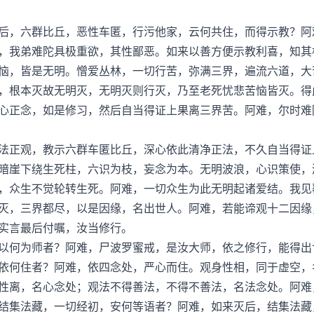
，六群比丘，恶性车匿，行污他家，云何共住，而得示教？阿
，我弟难陀具极重欲，其性鄙恶。如来以善方便示教利喜，知其
恼，皆是无明。憎爱丛林，一切行苦，弥满三界，遍流六道，大
，根本灭故无明灭，无明灭则行灭，乃至老死忧悲苦恼皆灭。得
心正念，如是修习，然后自当得证上果离三界苦。阿难，尔时难
正观，教示六群车匿比丘，深心依此清净正法，不久自当得证
暗崖下绕生死柱，六识为枝，妄念为本。无明波浪，心识策使，
，众生不觉轮转生死。阿难，一切众生为此无明起诸爱结。我见
灭，三界都尽，以是因缘，名出世人。阿难，若能谛观十二因缘
实言最后付嘱，汝当修行。
何为师者？阿难，尸波罗蜜戒，是汝大师，依之修行，能得出
何住者？阿难，依四念处，严心而住。观身性相，同于虚空，
性离，名心念处；观法不得善法，不得不善法，名法念处。阿难
集法藏，一切经初，安何等语者？阿难，如来灭后，结集法藏