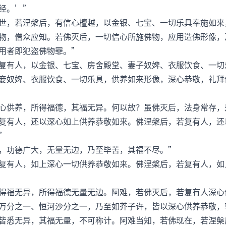
经。’”
，若涅槃后，有信心檀越，以金银、七宝、一切乐具奉施如来
，僧众应知。若佛灭后，一切信心所施佛物，应用造佛形像，
用者即犯盗佛物罪。”
有人，以金银、七宝、房舍殿堂、妻子奴婢、衣服饮食、一切
妾奴婢、衣服饮食、一切乐具，供养如来形像，深心恭敬，礼拜
供养，所得福德，其福无异。何以故？虽佛灭后，法身常存，
有人，还以深心如上供养恭敬如来。佛涅槃后，若复有人，还
”
功德广大，无量无边，乃至毕苦，其福不尽。”
有人，如上深心一切供养恭敬如来。佛涅槃后，若复有人，如
福无异，所得福德无量无边。阿难，若佛灭后，若复有人深心
万分之一、恒河沙分之一，乃至如芥子许，皆以深心供养恭敬，
皆悉无异，其福无量，不可称计。阿难当知，若佛现在，若涅槃