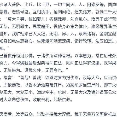
诸大菩萨、比丘、比丘尼，一切世间天、人、阿修罗等，同声
恋慕，悲感号泣，互相执手，捶胸闷绝，迷失诸方，哀恸三千大
“莫大号哭，犹如婴儿！各相裁抑，勿自乱心。汝等于此行苦
无际，无明郎主，恩爱魔王，役使身心策为僮仆，遍缘境界造生
当知，我旷劫来已入大寂，无阴、界、入，永断诸有，金刚宝藏
知身如电生恋慕心。生死瀑河漂流速疾，诸行轮转，法应如是。
知。”
曾供养恒河沙佛，于诸佛所深种善根。以本愿力，常在尼乾外
愿力，今得遇我最后涅槃得闻正法，既闻正法得罗汉果，既得果
，无复施为。设我久住，无异今也。”
唱言：“善哉！善哉！须跋陀罗为报佛恩，汝等大众，应当供
即依佛教，以香木酥油荼毗其尸。须跋陀罗当焚尸时，即于火
复现大，大复现小，满虚空中。尔时，无量大众及诸外道邪见众
时大众悲感伤悼，收取舍利，起塔供养。
度后，汝等四众，当勤护持我大涅槃。我于无量万亿阿僧祇劫