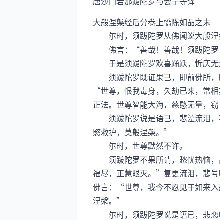
唐沙门若那跋陀罗与会宁等译
大般涅槃经后分卷上憍陈如品之末
尔时，须跋陀罗从佛闻说大般涅槃
佛言：“善哉！善哉！须跋陀罗，
于是须跋陀罗欢喜踊跃，忻庆无量
须跋陀罗既证果已，即前佛所，瞻
“世尊，恨我毒身，久劫已来，常相
正法。世尊智能大海，慈愍无量，窃
须跋陀罗说是语已，悲泣流泪，不
愍救护，莫般涅槃。”
尔时，世尊默然不许。
须跋陀罗不果所请，愁忧热恼，高
福尽，正慧眼灭。”复更流泪，悲号
佛言：“世尊，我今不忍见于如来入
涅槃。”
尔时，须跋陀罗说是语已，悲恋哽