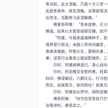
等当知，此大涅槃，乃是十方三世一
此放舍身命，故名涅槃。汝等欲得决
出世法，当勤修习此涅槃典。”
佛复告阿难：“吾未成佛，示入郁
佛道。如来以大智炬烧邪见幢，如干
“阿难，今我亲戚诸释种子，吾甚
境界受行邪法；未脱三界世间痛苦，
鬼情求难脱；怜愍众生，莫相杀害，
果；深思行业善恶之报如影随形，三
尔时，阿难闻佛语已，身心战动，
尔时，阿泥楼豆安慰阿难，轻其愁
四问：佛涅槃后，六群比丘，行污他
而住，如来既灭，依何而住？如来灭
尔时，阿难如从梦中，闻阿泥楼豆
佛告阿难：“何为忧苦悲哀乃尔？
汝等谛听，善思念之。”