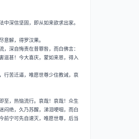
法中深信坚固，即从如来欲求出家。
尽意解，得罗汉果。
流，深自悔责在昔罪咎，而白佛言：
害滋甚！今大喜庆，蒙如来恩，得入
，行苦迁逼，唯愿世尊少住教诫，哀
即至，热恼流行。哀哉！哀哉！众生
迷闷绝，久乃苏醒，涕泪哽咽，而白
今前宁可先自速灭，唯愿世尊，后当