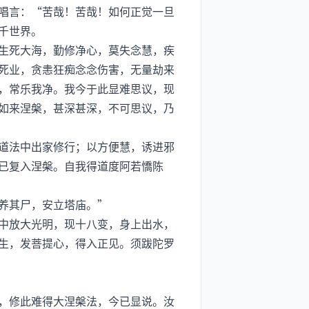
唱言：“苦哉！苦哉！如何正觉一旦
千世界。
生死大海，勤修净心，莫失念慧，疾
死业，贪恚狂痴念念伤害，无量劫来
，常乐我净。我今于此显难思议，现
如来涅槃，甚深甚深，不可思议，乃
道法中出家修行；以方便慧，诱进邪
已复入涅槃。自我得道度阿若憍陈
养其尸，安立塔庙。”
中放大光明，现十八变，身上出水，
生，发菩提心，得入正见。须跋陀罗
，修此难得大涅槃法，今已显说。汝