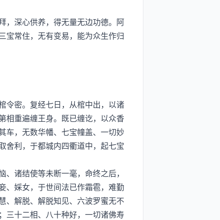
拜，深心供养，得无量无边功德。阿
三宝常住，无有变易，能为众生作归
棺令密。复经七日，从棺中出，以诸
第相重遍缠王身。既已缠讫，以众香
其车，无数华幡、七宝幢盖、一切妙
取舍利，于都城内四衢道中，起七宝
恼、诸结使等未断一毫，命终之后，
妾、婇女，于世间法已作霜雹，难勤
慧、解脱、解脱知见、六波罗蜜无不
；三十二相、八十种好，一切诸佛寿