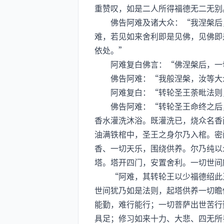
重赞叹，如是二人所得福德无二无别
佛告阿难及诸大众：“我涅槃后，
难，若见如来舍利即是见佛，见佛即
依处。”
阿难复白佛言：“佛涅槃后，一切
佛告阿难：“我般涅槃，汝等大众
阿难复白：“转轮圣王荼毗法则
佛告阿难：“转轮圣王命终之后，
香水灌洗沐浴。既灌洗已，烧众名香
油满铁棺中，圣王之身尔乃入棺。密
香、一切天乐，围绕供养。尔乃纯以
塔。塔开四门，安置舍利。一切世间
“阿难，其转轮王以少福德绍此王
世间犹乃如是法则，起塔供养一切瞻
能勤，难行能行；一切菩萨出世苦行
具足；修习如来十力、大悲、四无所