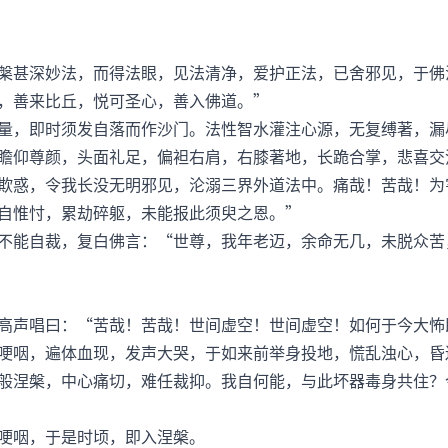
甚深妙法，而得法眼，见法清净，爱护正法，已舍邪见，于佛
善来比丘，悦可圣心，善入佛道。”
，即时须发自落而作沙门。法性智水灌注心源，无复缚著，漏
仰尊颜，头面礼足，偏袒右肩，右膝著地，长跪合掌，悲喜交
欺惑，令我长没无明邪见，沦溺三界外道法中。痛哉！苦哉！为
自惟忖，累劫碎躯，未能报此须臾之恩。”
能自裁，复白佛言：“世尊，我年老迈，余命无几，未脱众苦
声唱曰：“苦哉！苦哉！世间虚空！世间虚空！如何于今大怖
哽咽，遍体血现，发声大哭，于如来前举身投地，慌乱浊心，昏
般涅槃，中心痛切，难任裁抑。我自何能，与此坏器毒身共住？
咽，于是时顷，即入涅槃。