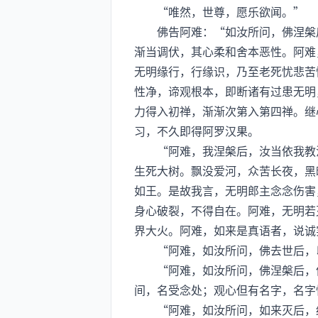
“唯然，世尊，愿乐欲闻。”
佛告阿难：“如汝所问，佛涅槃后
渐当调伏，其心柔和舍本恶性。阿难
无明缘行，行缘识，乃至老死忧悲苦
性净，谛观根本，即断诸有过患无明
力得入初禅，渐渐次第入第四禅。继
习，不久即得阿罗汉果。
“阿难，我涅槃后，汝当依我教法
生死大树。飘没爱河，众苦长夜，黑
如王。是故我言，无明郎主念念伤害
身心破裂，不得自在。阿难，无明若
界大火。阿难，如来是真语者，说诚
“阿难，如汝所问，佛去世后，以
“阿难，如汝所问，佛涅槃后，依
间，名受念处；观心但有名字，名字
“阿难，如汝所问，如来灭后，结