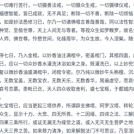
一切难行苦行，一切摄善法戒，一切摄众生戒，一切摄律仪戒，
福德智能，皆已成就，无不具足；断除一切不善，断除一切烦恼
，如是妙法悉修习已，尔乃一切诸佛唱言善哉善哉，同以法性智
种觉、至极世尊，天上人间无与等者。等视众生如罗睺罗，故名
人师、佛世尊。怜愍世间，化缘周毕，为众生故，今入涅槃。随
七日，乃入金棺。以妙香油注满棺中，密盖棺门，其棺四面，
已，应以一切众妙香水灌洗沐浴如来之身。既灌洗已，以上妙兜
复以微妙香油盛满棺中，闭棺令密。尔乃纯以微妙牛头栴檀、沉
，无数宝盖，无数宝衣，无数天乐，无数香华，周遍虚空，悲哀
哀号恋慕。荼毗已讫，天人四众收取舍利，盛七宝瓶，于都城内
。
宝塔已，应当更起三塔供养，所谓辟支佛塔、阿罗汉塔、转轮
生，显示十力、大悲、四无所畏、十二因缘、四谛之法、三解
四果三乘所行，或证无漏无为缘觉之道，或入无灭无生菩萨之地
人天三界之苦。如来慈力清净，如来解脱法门不可思议，乃至涅