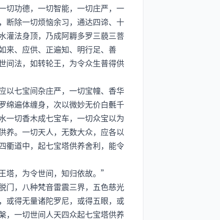
一切功德，一切智能，一切庄严，一
，断除一切烦恼余习，通达四谛、十
水灌法身顶，乃成阿耨多罗三藐三菩
如来、应供、正遍知、明行足、善
世间法，如转轮王，为令众生普得供
应以七宝间杂庄严，一切宝幢、香华
罗绵遍体缠身，次以微妙无价白氎千
水一切香木成七宝车，一切众宝以为
供养。一切天人，无数大众，应各以
四衢道中，起七宝塔供养舍利，能令
王塔，为令世间，知归依故。”
脱门，八种梵音雷震三界，五色慈光
，或得无量诸陀罗尼，或得五眼，或
槃，一切世间人天四众起七宝塔供养