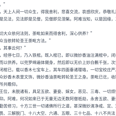
。”
天上人间一切众生，得我舍利，悲喜交流，哀感欣庆，恭敬礼
是见法，见法即是见僧，见僧即见涅槃。阿难当知，以是因缘，
大众依何法则，荼毗如来而得舍利，深心供养？”
当依转轮圣王荼毗方法。”
，其事云何？”
经停七日，乃入铁棺。既入棺已，即以微妙香油注满棺中，闭
而以供养。以兜罗绵遍体儭身，然后即以无价上妙白氎千张，次
闭棺已，载以香木七宝车上，其车四面垂诸璎珞，一切宝绞庄严
众妙香木表里文饰，微妙香油荼毗转轮圣王之身。荼毗已讫，收
所共瞻仰。
位，未脱诸有，具足五欲、妻妾、婇女，恶见、三毒、一切烦
仰。阿难，何况如来已于无量无边无数阿僧祇劫，永舍五欲、妻
勤苦修习，十方三世一切诸佛所行之道，甚深微妙清净戒、定、
畏、三解脱门、十八大空、六通、五眼、三十七品、十八不共法