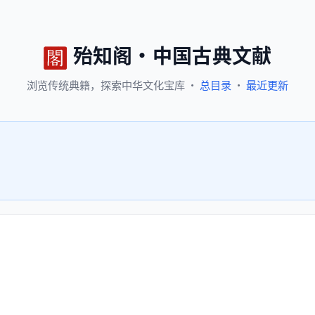
殆知阁
·
中国古典文献
浏览
传统典籍，
探索
中华文化宝库
·
总目录
·
最近更新