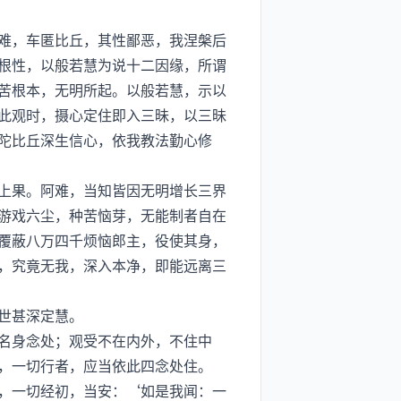
难，车匿比丘，其性鄙恶，我涅槃后
根性，以般若慧为说十二因缘，所谓
苦根本，无明所起。以般若慧，示以
此观时，摄心定住即入三昧，以三昧
陀比丘深生信心，依我教法勤心修
上果。阿难，当知皆因无明增长三界
游戏六尘，种苦恼芽，无能制者自在
覆蔽八万四千烦恼郎主，役使其身，
，究竟无我，深入本净，即能远离三
世甚深定慧。
名身念处；观受不在内外，不住中
，一切行者，应当依此四念处住。
，一切经初，当安：‘如是我闻：一