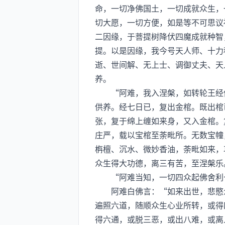
命，一切净佛国土，一切成就众生，
切大愿，一切方便，如是等不可思议
二因缘，于菩提树降伏四魔成就种智
提。以是因缘，我今号天人师、十力
逝、世间解、无上士、调御丈夫、天
养。
“阿难，我入涅槃，如转轮王经停
供养。经七日已，复出金棺。既出棺
张，复于绵上缠如来身，又入金棺。
庄严，载以宝棺至荼毗所。无数宝幢
栴檀、沉水、微妙香油，荼毗如来，
众生得大功德，离三有苦，至涅槃乐
“阿难当知，一切四众起佛舍利七
阿难白佛言：“如来出世，悲愍众
遍照六道，随顺众生心业所转，或得
得六通，或脱三恶，或出八难，或离