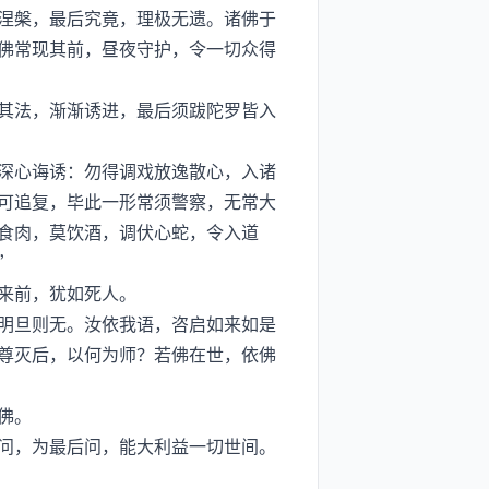
涅槃，最后究竟，理极无遗。诸佛于
佛常现其前，昼夜守护，令一切众得
其法，渐渐诱进，最后须跋陀罗皆入
深心诲诱：勿得调戏放逸散心，入诸
可追复，毕此一形常须警察，无常大
食肉，莫饮酒，调伏心蛇，令入道
”
来前，犹如死人。
明旦则无。汝依我语，咨启如来如是
尊灭后，以何为师？若佛在世，依佛
佛。
问，为最后问，能大利益一切世间。