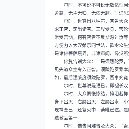
尔时，不可说不可说无数亿恒河沙
舍离，无主无归，无依无趣。”追思
尔时，世尊出八种声，普告大众：
求正智，速出诸有。三界受身，苦轮
常受苦恼，何有智者不反斯源？汝等
方便力入大涅槃示同世法，欲令众生
是诸佛菩萨境界，非诸声闻、缘觉所
佛复告诸大众：“是须跋陀罗，已
见失道众生令入正智。须跋陀罗乘本
如，最后涅槃度须跋陀罗，吾事究竟
尔时，世尊说是语已，即嘘长叹，
尔时，大众惆怅惨结，掩泪裁抑，
身下出火，右胁出火，左胁出水，小
现神变已，还复火中，荼毗已讫。是
遗教品第一
尔时，佛告阿难普及大众：“吾灭