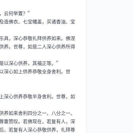
，云何举置？”
及造佛衣、七宝幡盖，买诸香油、宝
乐具，深心恭敬礼拜供养如来。佛涅
供养。世尊，如是二人深心供养所得
是以深心供养，其福正等。”
以深心如上供养恭敬全身舍利。世
上深心供养恭敬半身舍利。世尊，如
供养如来舍利四分之一、八分之一、
尊重赞叹。若佛现在，若复有人，深
后，若复有人深心恭敬供养，礼拜尊