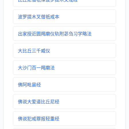
波罗提木叉僧祇戒本
出家授近圆羯磨仪轨附苾刍习学略法
大比丘三千威仪
大沙门百一羯磨法
佛阿毗昙经
佛说大爱道比丘尼经
佛说犯戒罪报轻重经