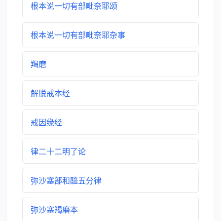
根本说一切有部毗奈耶颂
根本说一切有部毗奈耶杂事
羯磨
解脱戒本经
戒因缘经
律二十二明了论
弥沙塞部和醯五分律
弥沙塞羯磨本