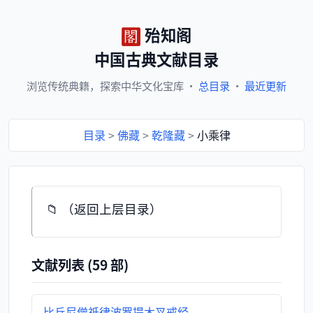
殆知阁
中国古典文献目录
浏览
传统典籍，
探索
中华文化宝库
·
总目录
·
最近更新
目录
>
佛藏
>
乾隆藏
>
小乘律
📁 （返回上层目录）
文献列表 (59 部)
比丘尼僧祇律波罗提木叉戒经