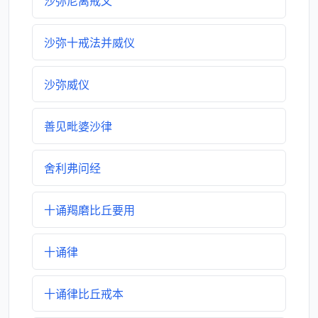
沙弥尼离戒文
沙弥十戒法并威仪
沙弥威仪
善见毗婆沙律
舍利弗问经
十诵羯磨比丘要用
十诵律
十诵律比丘戒本