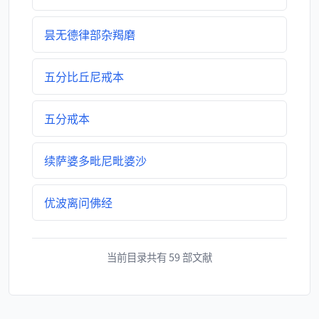
昙无德律部杂羯磨
五分比丘尼戒本
五分戒本
续萨婆多毗尼毗婆沙
优波离问佛经
当前目录共有 59 部文献