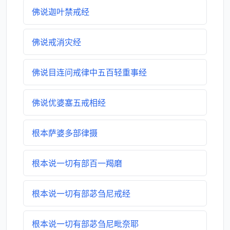
佛说迦叶禁戒经
佛说戒消灾经
佛说目连问戒律中五百轻重事经
佛说优婆塞五戒相经
根本萨婆多部律摄
根本说一切有部百一羯磨
根本说一切有部苾刍尼戒经
根本说一切有部苾刍尼毗奈耶