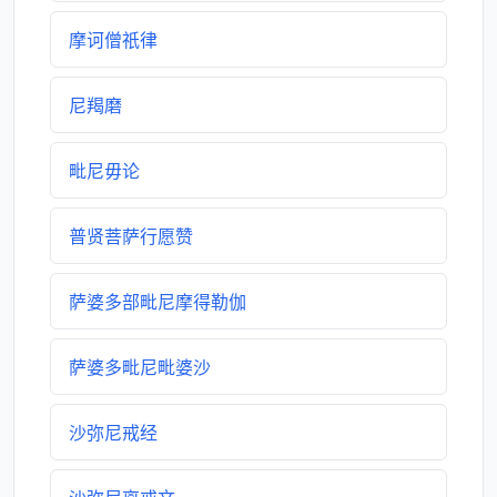
摩诃僧祇律
尼羯磨
毗尼毋论
普贤菩萨行愿赞
萨婆多部毗尼摩得勒伽
萨婆多毗尼毗婆沙
沙弥尼戒经