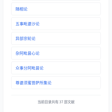
随相论
五事毗婆沙论
异部宗轮论
杂阿毗昙心论
众事分阿毗昙论
尊婆须蜜菩萨所集论
当前目录共有 37 部文献