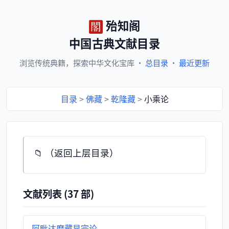
殆知阁
中国古典文献目录
浏览
传统典籍，
探索
中华文化宝库
·
总目录
·
最近更新
目录
>
佛藏
>
乾隆藏
>
小乘论
📁 （返回上层目录）
文献列表 (37 部)
阿毗达磨藏显宗论