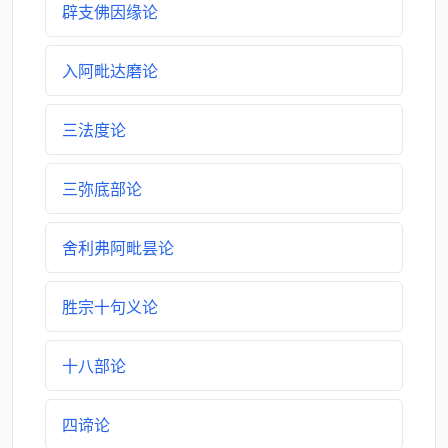
辟支佛因缘论
入阿毗达磨论
三法度论
三弥底部论
舍利弗阿毗昙论
胜宗十句义论
十八部论
四谛论