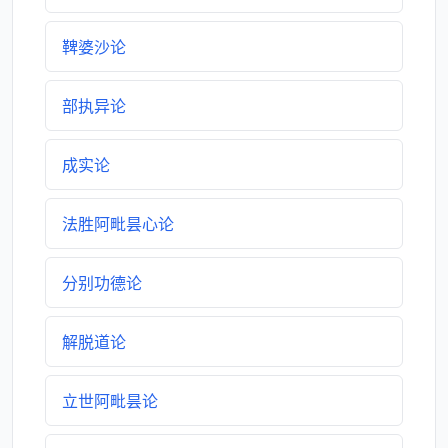
鞞婆沙论
部执异论
成实论
法胜阿毗昙心论
分别功德论
解脱道论
立世阿毗昙论