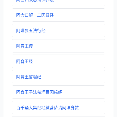
阿含口解十二因缘经
阿毗昙五法行经
阿育王传
阿育王经
阿育王譬喻经
阿育王子法益坏目因缘经
百千诵大集经地藏菩萨请问法身赞