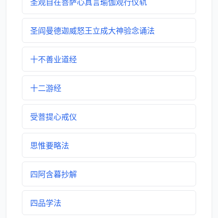
圣观自在菩萨心真言瑜伽观行仪轨
圣阎曼德迦威怒王立成大神验念诵法
十不善业道经
十二游经
受菩提心戒仪
思惟要略法
四阿含暮抄解
四品学法