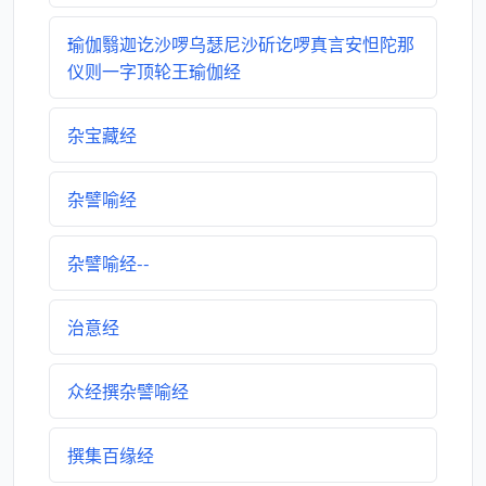
瑜伽翳迦讫沙啰乌瑟尼沙斫讫啰真言安怛陀那
仪则一字顶轮王瑜伽经
杂宝藏经
杂譬喻经
杂譬喻经--
治意经
众经撰杂譬喻经
撰集百缘经