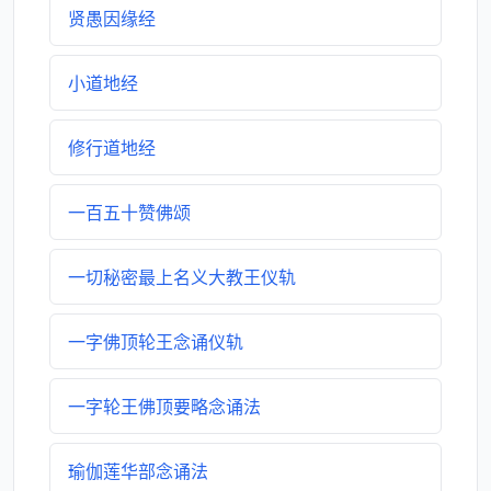
贤愚因缘经
小道地经
修行道地经
一百五十赞佛颂
一切秘密最上名义大教王仪轨
一字佛顶轮王念诵仪轨
一字轮王佛顶要略念诵法
瑜伽莲华部念诵法