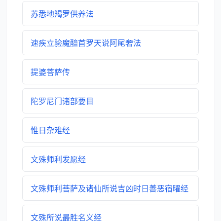
苏悉地羯罗供养法
速疾立验魔醯首罗天说阿尾奢法
提婆菩萨传
陀罗尼门诸部要目
惟日杂难经
文殊师利发愿经
文殊师利菩萨及诸仙所说吉凶时日善恶宿曜经
文殊所说最胜名义经