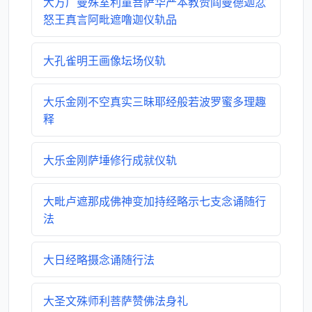
大方广曼殊室利童菩萨华严本教赞阎曼德迦忿
怒王真言阿毗遮噜迦仪轨品
大孔雀明王画像坛场仪轨
大乐金刚不空真实三昧耶经般若波罗蜜多理趣
释
大乐金刚萨埵修行成就仪轨
大毗卢遮那成佛神变加持经略示七支念诵随行
法
大日经略摄念诵随行法
大圣文殊师利菩萨赞佛法身礼