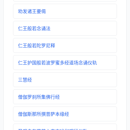
劝发诸王要偈
仁王般若念诵法
仁王般若陀罗尼释
仁王护国般若波罗蜜多经道场念诵仪轨
三慧经
僧伽罗刹所集佛行经
僧伽斯那所撰菩萨本缘经