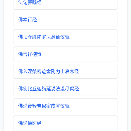
法句譬喻经
佛本行经
佛顶尊胜陀罗尼念诵仪轨
佛吉祥德赞
佛入涅槃密迹金刚力士哀恋经
佛使比丘迦旃延说法没尽偈经
佛说帝释岩秘密成就仪轨
佛说佛医经