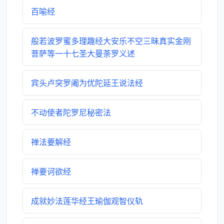
百喻经
般若波罗蜜多理趣经大安乐不空三昧真实金刚
菩萨等一十七圣大曼荼罗义述
宾头卢突罗阇为优陀延王说法经
不动使者陀罗尼秘密法
禅法要解经
禅要诃欲经
成就妙法莲华经王瑜伽观智仪轨