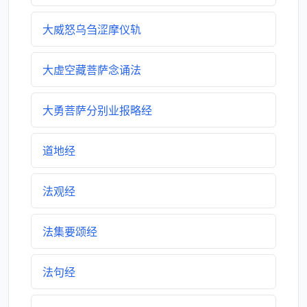
大威怒乌刍涩摩仪轨
大虚空藏菩萨念诵法
大勇菩萨分别业报略经
道地经
法观经
法集要颂经
法句经