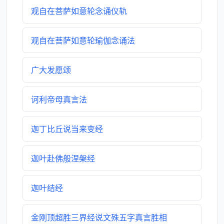
观自在菩萨如意轮念诵仪轨
观自在菩萨如意轮瑜伽念诵法
广大发愿颂
诃利帝母真言法
迦丁比丘说当来变经
迦叶赴佛般涅槃经
迦叶结经
金刚顶超胜三界经说文殊五字真言胜相