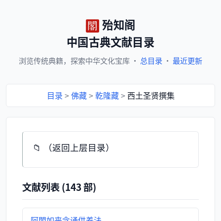
殆知阁
中国古典文献目录
浏览
传统典籍，
探索
中华文化宝库
·
总目录
·
最近更新
目录
>
佛藏
>
乾隆藏
>
西土圣贤撰集
📁 （返回上层目录）
文献列表 (143 部)
阿閦如来念诵供养法