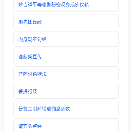
妙吉祥平等瑜伽秘密观身成佛仪轨
那先比丘经
内身观章句经
婆薮槃豆传
菩萨诃色欲法
菩提行经
普贤金刚萨埵瑜伽念诵仪
请宾头卢经