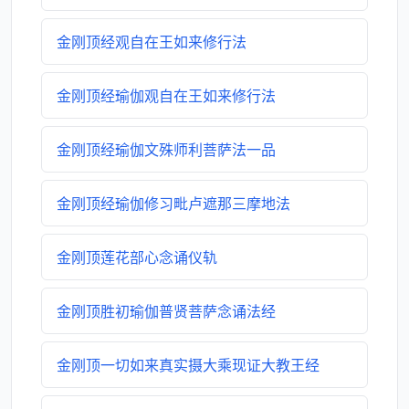
金刚顶经观自在王如来修行法
金刚顶经瑜伽观自在王如来修行法
金刚顶经瑜伽文殊师利菩萨法一品
金刚顶经瑜伽修习毗卢遮那三摩地法
金刚顶莲花部心念诵仪轨
金刚顶胜初瑜伽普贤菩萨念诵法经
金刚顶一切如来真实摄大乘现证大教王经