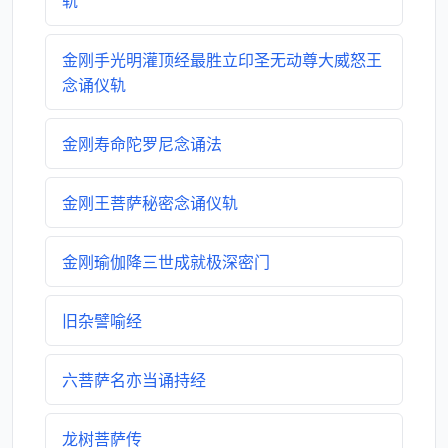
轨
金刚手光明灌顶经最胜立印圣无动尊大威怒王
念诵仪轨
金刚寿命陀罗尼念诵法
金刚王菩萨秘密念诵仪轨
金刚瑜伽降三世成就极深密门
旧杂譬喻经
六菩萨名亦当诵持经
龙树菩萨传