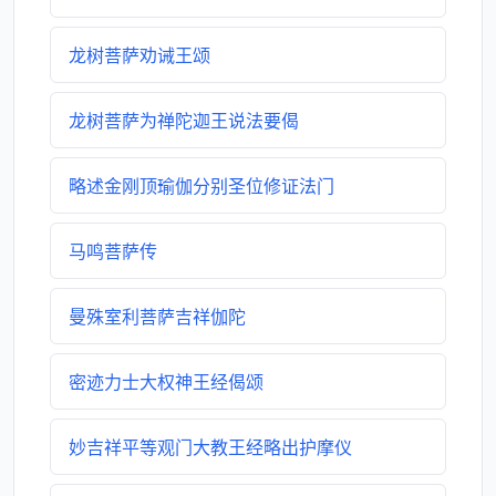
龙树菩萨劝诫王颂
龙树菩萨为禅陀迦王说法要偈
略述金刚顶瑜伽分别圣位修证法门
马鸣菩萨传
曼殊室利菩萨吉祥伽陀
密迹力士大权神王经偈颂
妙吉祥平等观门大教王经略出护摩仪