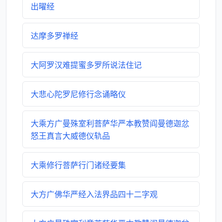
出曜经
达摩多罗禅经
大阿罗汉难提蜜多罗所说法住记
大悲心陀罗尼修行念诵略仪
大乘方广曼殊室利菩萨华严本教赞阎曼德迦忿
怒王真言大威德仪轨品
大乘修行菩萨行门诸经要集
大方广佛华严经入法界品四十二字观