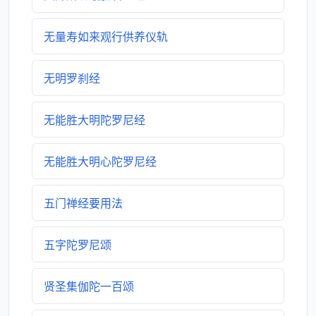
无量寿如来观行供养仪轨
无明罗刹经
无能胜大明陀罗尼经
无能胜大明心陀罗尼经
五门禅经要用法
五字陀罗尼颂
贤圣集伽陀一百颂