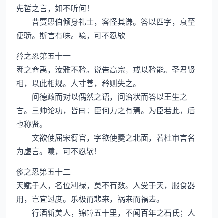
先哲之言，如不听何！
昔贾思伯倾身礼士，客怪其谦。答以四字，衰至
便骄。斯言有味。噫，可不忍欤！
矜之忍第五十一
舜之命禹，汝雅不矜。说告高宗，戒以矜能。圣君贤
相，以此相规。人寸善，矜则失之。
问德政而对以偶然之语，问治状而答以王生之
言。三帅论功，皆曰：臣何力之有焉。为臣若此，后
也称贤。
文欲使屈宋衙官，字欲使羹之北面，若杜审言名
为虚言。噫，可不忍欤！
侈之忍第五十二
天赋于人，名位利禄，莫不有数。人受于天，服食器
用，岂宜过度。乐极而悲来，祸来而福去。
行酒斩美人，锦幛五十里，不闻百年之石氏；人