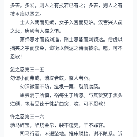
多害。多爱，则人之有技若已有之；多害，则人之有
技＊疾以恶之。
士人入朝而见嫉，女子入宫而见妒。汉宫兴人彘
之悲，唐殿有人猫之惧。
萧绎忌才而药刘遴，隋士忌能而刺颖达。僧虔以
拙笑之字而获免，道衡以燕泥之诗而被杀。噫，可不
忍欤！
忽之忍第三十五
勿谓小而弗戒，溃堤者蚁，螫人者虿。
勿谓微而不防，疽根一粟，裂肌腐肠。
患尝消于所慎，祸每生于所忽。与其赞赏于焦头
烂额，孰若受谏于徙薪曲突，噫，可不忍欤！
忤之忍第三十六
驰马碎宝，醉烧金帛，裴不谴吏，羊不罪客。
司马行酒，＊遐坠地。推床脱帻，谢不瞋系。诉