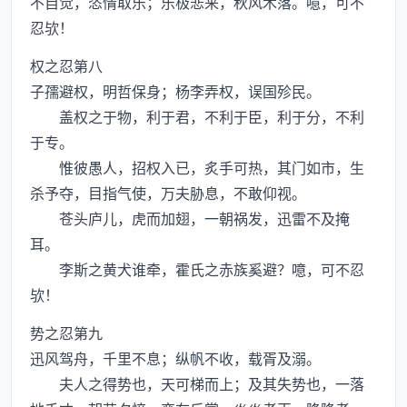
不自觉，恣情取乐；乐极悲来，秋风木落。噫，可不
忍欤！
权之忍第八
子孺避权，明哲保身；杨李弄权，误国殄民。
盖权之于物，利于君，不利于臣，利于分，不利
于专。
惟彼愚人，招权入已，炙手可热，其门如市，生
杀予夺，目指气使，万夫胁息，不敢仰视。
苍头庐儿，虎而加翅，一朝祸发，迅雷不及掩
耳。
李斯之黄犬谁牵，霍氏之赤族奚避？噫，可不忍
欤！
势之忍第九
迅风驾舟，千里不息；纵帆不收，载胥及溺。
夫人之得势也，天可梯而上；及其失势也，一落