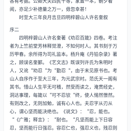
各有考据。公卿大夫四民十等，家置一本，朝夕看
阅，亦足少补德量之万一，毋忽幸甚！
时至大三年良月吉旦四明梓碧山人许名奎叙
序二
四明梓碧山人许名奎著《劝忍百箴》四卷。考注
者为上竺前堂芳林释觉澄，不知何时人。其书刻于万
历甲春。余所得为司礼监本。杨升庵《丹铅杂录》著
之，顾误名奎鄞。《艺文志》既误列许氏为朱明时
人，又讹“劝忍“为“勤忍“，由于末见原书也。考
山人自序作于至大三年，为元武宗时。范氏天一阁有
其书。惜山人生平无可稽，然受而读之，淹贯经史，
洞达事理，每箴以“可不忍欤“终，使人惕然憬然。
有则改之，无则加勉，诚有心人也。夫忍字从刃从
心，谓心坚而能决绝也。《说文》：“忍，能也。
“《广雅；释言》：“耐也。“凡坚而能上下日容
忍，坚而能行日强忍。容忍仁也，强忍义也，残忍则