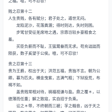
之福。噫，可不忍欤！
贱之忍第十二
人生贵贱，各有赋分；君子处之，遁世无闷。
龙陷泥沙，花落粪溷；得时则达，失时则困。
步骘甘受征羌席地之遇，宗悫岂较乡豪粗食之
羞。
买臣负薪而不耻，王猛鬻畚而无求。苟充诎詘而
陨获，数子奚望于公侯。噫，可不忍欤！
贵之忍第十三
贵为王爵，权出于天；洪范五福，贵独不言。朝为公
卿，暮为匹夫。横金曳紫，志满气粗；下狱投荒，布
褐不如。
盖贵贱常相对待，祸福视谦与盈。鼎之覆＊，以
德薄而任重；解之致寇，实自招于负乘。
讼之＊带，不终朝而三褫；孚之翰音，凶于天之