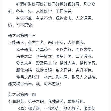
好酒好财好琴好笛好马好鹅好锻好屐，凡此众
好，各有一失。人惟好学，于已有益。
有失不戒，有益不劝，玩物丧志，人之通患。
噫，可不忍欤！
恶之忍第四十三
凡能恶人，必为仁者。恶出于私，人将仇我。
孟子恶我，乃真药石。不以为怨，而以为德。
南夷之窜，李平廖立；陨星讣闻，二子涕泣。
爱其人者，爱及屋上乌；憎其人者，憎其储胥。
鹰化为鸠，犹憎其眼。疾之已甚，害几不免。
仲弓之吊张让，林宗之慰左原，致恶人之感德，
能灭祸于他年。噫，可不忍欤！
劳之忍第四十四
有事服劳，弟子之职。我独贤劳，敢形辞色。
《易》称劳谦，不伐终吉。颜无施劳，服赝勿