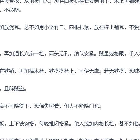
坡台挖，从地板而入。须将阔板枋横长安砌地下，木上再铺砖
，不必防。
放泥瓦。总不如用小坚竹三、四根扎紧，放在砖上铺瓦，不独
再加通长六扇一栓，两头活孔，纳伏安紧。贼虽烧格眼，手入
铁销，再加横木栓，铁搭搭栓上，可保无虞。若无铁搭，恐贼
，且辟贼盗。
不可除得下，恐偶失照看，他人不能除门也。
，上下铁钩搭，每晚推闭搭紧。他入或加内格长栓，甚不如也