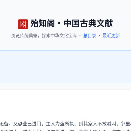
殆知阁
·
中国古典文献
浏览
传统典籍，
探索
中华文化宝库
·
总目录
·
最近更新
备。又恐业已进门，主人为盗所执，则其家人不敢喊叫，邻里