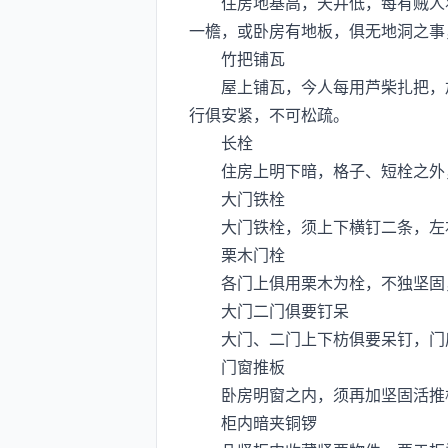
住房地基高，天井低，每有贼人将
一檐，或卧房有地板，俱无地洞之事
竹把铺瓦
屋上铺瓦，今人每用芦柴扎把，加
行俱安紧，不可松疏。
长栓
住房上明下暗，格子、短栓之外，
大门铁栓
大门铁栓，须上下横钉二条，左右
栗木门栓
各门上俱用栗木为栓，不独坚固
大门二门俱要钉呆
大门、二门上下枋俱要呆钉，门扇
门窗推板
卧房明窗之内，须再加坚固活推板
柜内暗夹铜锣