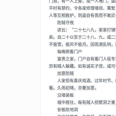
门首，有一人上屋，或一人堵门，盗
平时有禁约，令各家修理墙垣、篱堑
人等互相救护，则盗自有畏而不敢近
防贼守夜
谚云：“二十七八九，家家打铺守
矣。自二十以至于二十八、九，或二
不偷雪，偷风不偷月。因雨滴乱响，
每晚照看门户
富贵之家，门户自有看门人役专司
恐有贼人躲藏。如有诚实子侄，或可
加意防贼
人家但有喜庆戏酒、过年时节、婚
看。久雨初晴，亦要加意。
沿墙装板
城中居住，每有贼人挖壁洞之害，
安板防地洞