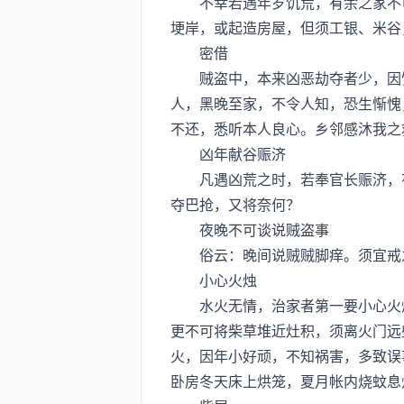
不幸若遇年岁饥荒，有余之家不可
埂岸，或起造房屋，但须工银、米谷
密借
贼盗中，本来凶恶劫夺者少，因饥
人，黑晚至家，不令人知，恐生惭愧
不还，悉听本人良心。乡邻感沐我之
凶年献谷赈济
凡遇凶荒之时，若奉官长赈济，有
夺巴抢，又将奈何？
夜晚不可谈说贼盗事
俗云：晚间说贼贼脚痒。须宜戒
小心火烛
水火无情，治家者第一要小心火烛
更不可将柴草堆近灶积，须离火门远
火，因年小好顽，不知祸害，多致误
卧房冬天床上烘笼，夏月帐内烧蚊息