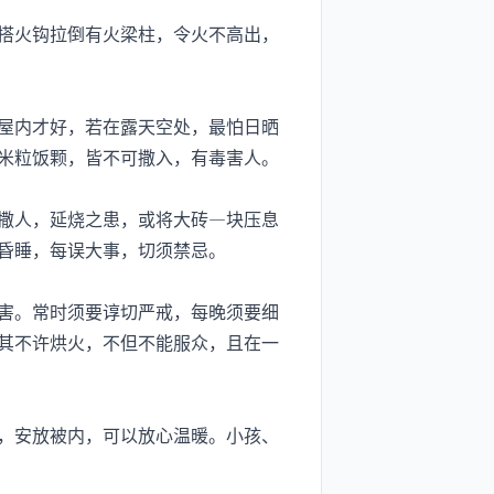
搭火钩拉倒有火梁柱，令火不高出，
屋内才好，若在露天空处，最怕日晒
米粒饭颗，皆不可撒入，有毒害人。
撒人，延烧之患，或将大砖—块压息
昏睡，每误大事，切须禁忌。
害。常时须要谆切严戒，每晚须要细
其不许烘火，不但不能服众，且在一
，安放被内，可以放心温暖。小孩、