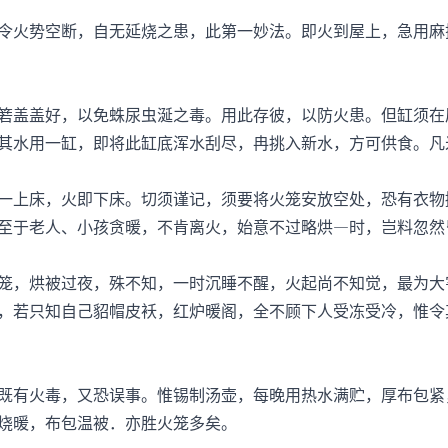
火势空断，自无延烧之患，此第一妙法。即火到屋上，急用麻
盖盖好，以免蛛尿虫涎之毒。用此存彼，以防火患。但缸须在
其水用一缸，即将此缸底浑水刮尽，冉挑入新水，方可供食。凡
上床，火即下床。切须谨记，须要将火笼安放空处，恐有衣物
至于老人、小孩贪暖，不肯离火，始意不过略烘—时，岂料忽然
，烘被过夜，殊不知，一时沉睡不醒，火起尚不知觉，最为大
，若只知自己貂帽皮袄，红炉暖阁，全不顾下人受冻受冷，惟令
有火毒，又恐误事。惟锡制汤壶，每晚用热水满贮，厚布包紧
烧暖，布包温被．亦胜火笼多矣。