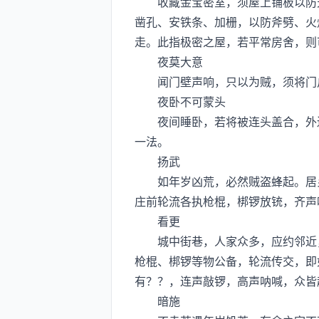
收藏金宝密室，须屋上铺板以防天
凿孔、安铁条、加栅，以防斧劈、火
走。此指极密之屋，若平常房舍，则
夜莫大意
闻门壁声响，只以为贼，须将门户
夜卧不可蒙头
夜间睡卧，若将被连头盖合，外边
一法。
扬武
如年岁凶荒，必然贼盗蜂起。居乡
庄前轮流各执枪棍，梆锣放铳，齐声
看更
城中街巷，人家众多，应约邻近，
枪棍、梆锣等物公备，轮流传交，即
有？？，连声敲锣，高声呐喊，众皆
暗施