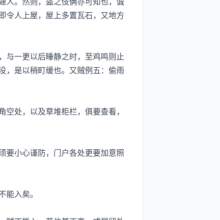
遽人。然则，盗之伎俩亦可知也，诚
即令人上屋，屋上多置瓦石，又地方
，与一更以后睡静之时，至鸡鸣则止
没，是以稍町缓也。又贼例五：偷雨
角空处，以及草堆柜栏，俱要查看，
须要小心谨防，门户各处更要加意照
不能入矣。