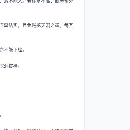
，贼不能入。若住基不高，或屋留外
连牵结实，且免贼挖天洞之患。每瓦
亦不能下栓。
挖洞拔栓。
。