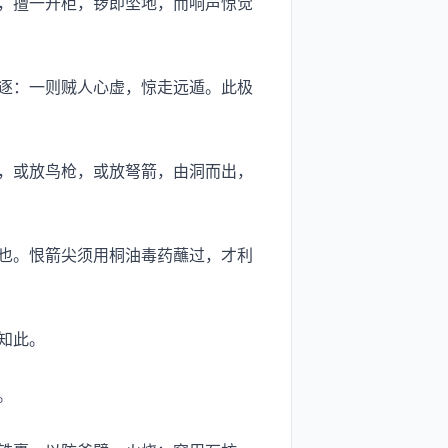
，擅一开柜，锣即坠地，而响声惊觉
逐：一则贼人心虚，惊走远遁。此极
，或放鸟枪，或放弩箭，由洞而出，
也。恨箭尖须用桐油毒药蘸过，才利
知此。
。