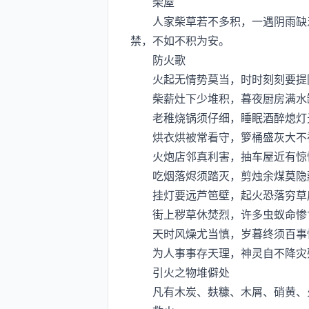
柴屋
人家柴草若不多积，一遇阴雨缺乏
禁，不如不积为安。
防火歌
火起无情势莫当，时时刻刻要提
柴薪灶下少堆积，暮夜厨房满水
老稚烧锅须仔细，睡眠酒醉熄灯
烘衣烘被常看守，箩桶盛灰大不
火炮店邻真利害，抽车屋近有惊
吃烟落烬须踏灭，剪烛余煤莫隐
挂灯要远芦笆壁，起火恐落穷草
街上秽草休焚烈，许多虫蚁命惨
天时风燥尤当慎，岁暮终须百事
为人事事存天理，神灵自不降灾
引火之物堆僻处
凡有木炭、麸糠、木屑、硝黄、火