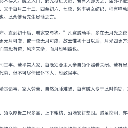
必不得人。贼之入门，必先投进火把，若有人即灭之，盗亦小敢
，又于每月二十三、四至初六、七夜，躬率男女纺织，稍有响动
也。此佘健吾先生屡验之言。
。直到初十后，看家交与狗。”凡盗贼动手，多在无月光之夜
更无月可虞，或一夜无月可虞，故云惟初十日以后，月光四更方
而雪恐有迹；风声夹杂，而月恐明照也。
其事。若平常人家，每晚须要主人亲自领仆照看关闭。若有屋
代劳，但不可尽倚奴仆下人，恐致误事。
丧诸事，家人劳苦，自然沉睡难醒，每有贼人专于此时偷窃，
须以厚板二尺多高，上下粗枋，沿墙安钉坚固。贼虽挖洞，亦