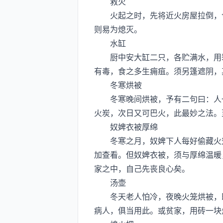
救火
火起之时，先将近火房屋拉倒，令
则易为熄灭。
水缸
厨中安大缸二只，各贮满水，用箬
有毒，食之多生痈疽。须另篷遮阴，
冬寒烘被
冬寒晚间烘被，予有二句曰：人一
火炭，次日又可巴火，此最妙之法。
奴婢衣被厚绵
冬寒之月，奴婢下人每好偷藏火笼
加查看。但奴婢衣被，须与厚绵温暖
家之中，自己先丧良心矣。
汤壶
冬天老人怕冷，夜晚火笼烘被，既
病人，俱当用此。或贫家，用砖一块