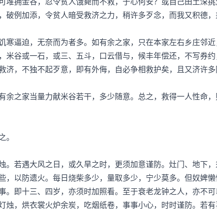
堆拥金谷，忍令贫人饿毙而不救，于心何安？或自己田土深挑
，破例加添，令贫人暗受救济之力，稍许多歹念，而我又积德，
寒逼迫，无奈而为者多。如有余之家，只在本家左右乡庄邻近
，米谷或一石，或三、五斗，口云借与，候丰年偿还，不写券约
救济，不独不起歹意，即有外侮，自必争相救护矣，且又济许多
余之家当量力献米谷若干，多少随意。总之，救得一人性命，
之。
。若遇大风之日，或久旱之时，更须加意谨防。灶门、地下，
些，以防遗火。每日烧柴多少，量取多少，宁少莫多。但奴婢懒
事。即十三、四岁，亦须时加照看。至于衰老龙钟之人，亦不可
灯烛，烘衣裳火炉余炭，吃烟纸卷，事事小心，时时谨防。若有