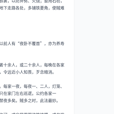
铁裹，以防斧劈、火烧；窗用石枋，
地下走路各处，多铺铁菱角，使贼难
以前人有“夜卧不覆首”，亦为养寿
者十余人，或二十余人，每晚在各家
，令远近小人知畏，歹念暗消。
。每家一夜，每夜一、二人，灯笼、
只在家门左右巡逻。公约各家一
禁夜多矣。贼多之时，此法最妙。