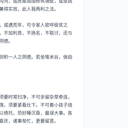
沟河，或房屋周围修筑墙壁，或垒挑
兼得实效，此人我两利之法。
，或遇荒年，可令家人密呼极贫之
，不加利息，不扬名，不取讨，还与
阴德。
则积一人之阴德。若坐堆米谷，倘劫
须要时常扫净，不可余留杂草牵连，
惰，须要紧看灶下。不可着小孩子烧
以倚托，恐好睡沉昏，最误大事。各
喜庆，诸事匆忙，更要留意。