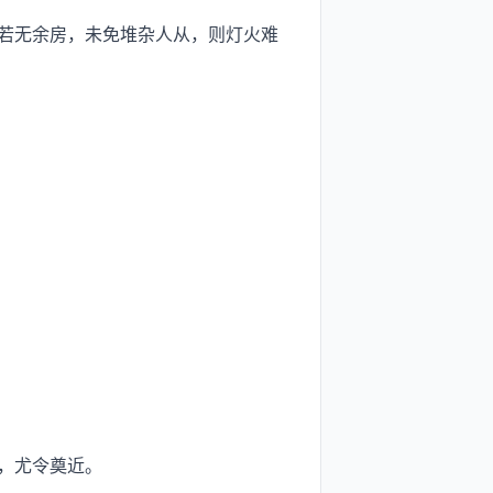
若无余房，未免堆杂人从，则灯火难
，尤令奠近。