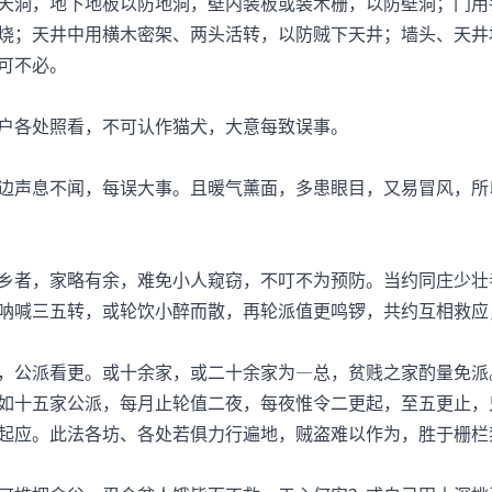
洞，地下地板以防地洞，壁内装板或装木栅，以防壁洞；门用
烧；天井中用横木密架、两头活转，以防贼下天井；墙头、天井
可不必。
各处照看，不可认作猫犬，大意每致误事。
声息不闻，每误大事。且暖气薰面，多患眼目，又易冒风，所
者，家略有余，难免小人窥窃，不叮不为预防。当约同庄少壮
呐喊三五转，或轮饮小醉而散，再轮派值更鸣锣，共约互相救应
公派看更。或十余家，或二十余家为—总，贫贱之家酌量免派
如十五家公派，每月止轮值二夜，每夜惟令二更起，至五更止，
起应。此法各坊、各处若俱力行遍地，贼盗难以作为，胜于栅栏