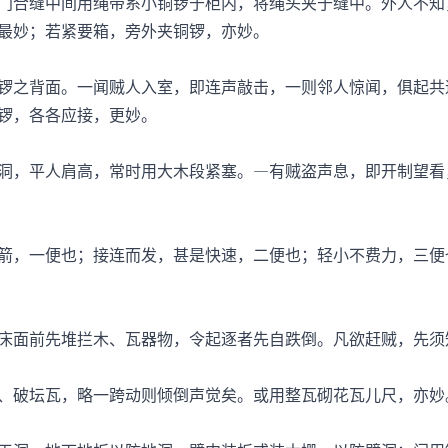
合缝中间用绳带系小铜锣于柜内，将绳头夹于缝中。外人不知
最妙；若紧要箱，旁外夹铜锣，亦妙。
之背面。一闻贼人入室，即连声敲击，一则邻人惊闻，俱起共
锣，各各应接，更妙。
，平人肩高，常时用大木段紧塞。—有贼盗声息，即开制望看
，一便也；接连而发，甚是快速，二便也；轻小不费力，三便
面前先堆拦木、瓦器物，令起逐者先自跌倒。凡欲赶贼，先须
破坛瓦，略一跨动则倾倒声觉矣。或用整瓦砌花瓦儿尺，亦妙