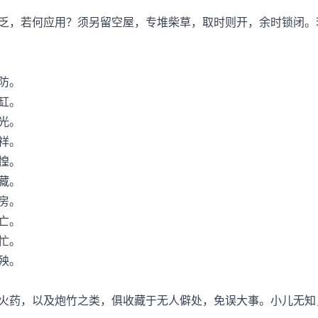
，若何应用？须另留空屋，专堆柴草，取时则开，余时锁闭。
防。
缸。
光。
祥。
惶。
藏。
房。
亡。
忙。
殃。
药，以及炮竹之类，俱收藏于无人僻处，免误大事。小儿无知