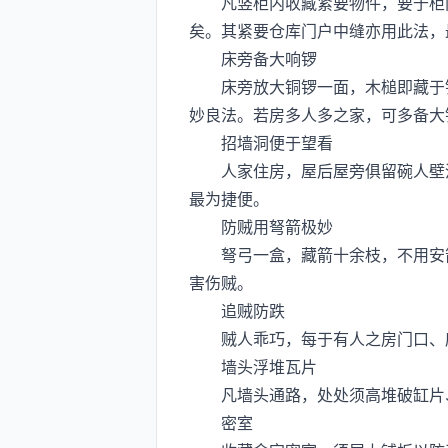
凡竖柜内收藏紧要物件，要于柜门
矣。其紧要仓库门户中缝亦用此法，
床旁备大响锣
床旁放大铜锣一面，木槌即藏于锣
妙良法。若房多人多之家，可多备大
招墙洞便于望看
人家住房，屋后屋旁俱留碗人壁洞
最为捷便。
防贼用弩箭极妙
弩弓一盒，藏箭十余枝，不用安箭
害伤贼。
追贼防跌
贼人乖巧，每于有人之房门口、床
墙头浮堆瓦片
凡墙头通路，处处须高堆破缸片、
密室