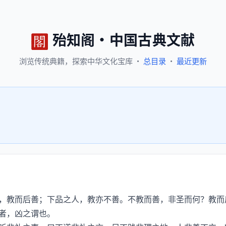
殆知阁
·
中国古典文献
浏览
传统典籍，
探索
中华文化宝库
·
总目录
·
最近更新
教而后善；下品之人，教亦不善。不教而善，非圣而何？教而
者，凶之谓也。