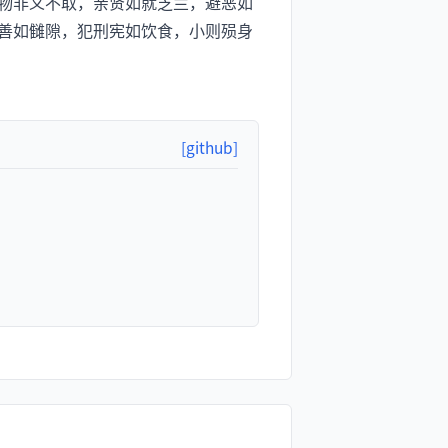
物非义不取，亲贤如就芝兰，避恶如
善如雠隙，犯刑宪如饮食，小则殒身
[github]