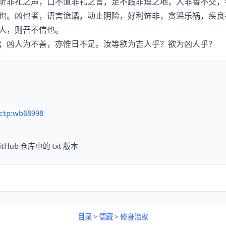
非礼之声，口不道非礼之言，足不践非理之地，人非善不交，
也。凶也者，语言诡谲，动止阴险，好利饰非，贪滛乐祸，疾良
人，则吾不信也。
凶人为不善，亦惟日不足。汝等欲为吉人乎？欲为凶人乎？
ctp:wb68998
tHub 仓库中的 txt 版本
目录
>
儒藏
>
修身治家