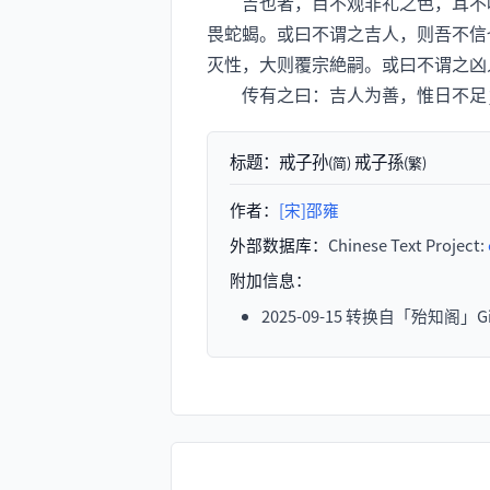
吉也者，目不观非礼之色，耳不听
畏蛇蝎。或曰不谓之吉人，则吾不信
灭性，大则覆宗絶嗣。或曰不谓之凶
传有之曰：吉人为善，惟日不足；
标题：
戒子孙
戒子孫
(简)
(繁)
作者：
[宋]邵雍
外部数据库：
Chinese Text Project:
附加信息：
2025-09-15 转换自「殆知阁」Gi