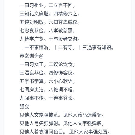
一曰习祖业。二立言不回。
三知礼义廉耻。四精修六艺。
五谈对明敏。六知尊卑威仪。
七忠良恭俭。八孝敬慈惠。
九博学广览。十与贤者交游。
十一不事嬉游。十二有守。十三遇事有知识。
养女训诲@
一曰习女工。二议论饮食。
三温良恭俭。四修饰容仪。
五学书学算。六小心软语。
七闺房贞洁。八艳词不唱。
九闻事不传。十善事尊长。
强会
见他人文籍强披览。见他人鞍马逞乘骑。
见他人弓矢强弹射。见他人文字强弹驳。
见他人着衣强问色目。 见他人家事强处置。