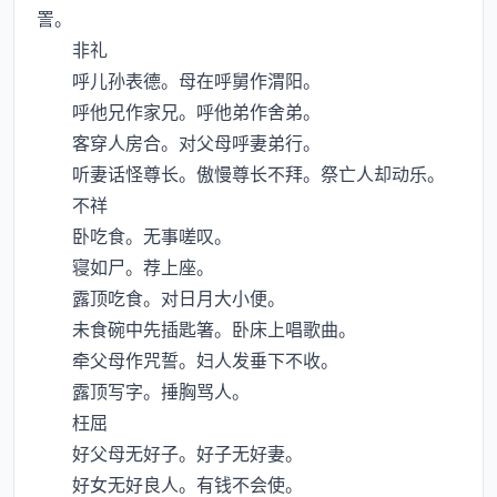
詈。
非礼
呼儿孙表德。母在呼舅作渭阳。
呼他兄作家兄。呼他弟作舍弟。
客穿人房合。对父母呼妻弟行。
听妻话怪尊长。傲慢尊长不拜。祭亡人却动乐。
不祥
卧吃食。无事嗟叹。
寝如尸。荐上座。
露顶吃食。对日月大小便。
未食碗中先插匙箸。卧床上唱歌曲。
牵父母作咒誓。妇人发垂下不收。
露顶写字。捶胸骂人。
枉屈
好父母无好子。好子无好妻。
好女无好良人。有钱不会使。