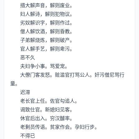
措大解声音，解则废业。
妇人解诗，解则犯物议。
劣奴解识字，解则作过。
僧人解饮酒，解则昏教。
子弟解烧炼，解则破产。
官人解手艺，解则卑污。
恶不久
夫妇争小事。骂爱宠。
大僚门客发怒。赃滥官打骂公人。奸污僧尼骂行
童。
迟滞
老长官上任。佐官勾追人。
谒致仕官。新媳妇见客。
休官后出入。穷汉醵率。
老剩员传语。贫家作会。孕妇行步。
不得已