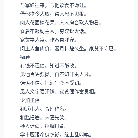
与寡妇往来。与他饮食不谦让。
借他物令人取。得人恩不思报。
向人花园摘花果。入人房合取人物看。
食后不起妨主人。穷汉说大话。
家贫学人富。作客自呼宾。
问主人鱼肉价。暑月排筵久坐。家贫不守已。
痴顽
有钱不还债。知过不能改。
见他言语强拗。自不知非责人过。
话语不信。把酒犯令不受罚。
见人文字强评隲。家贫强作富贵相。
少知尘俗
狎近小人。合姓称名。
和匙把箸。未语先笑。
搀人话病。捶胸打背。
学市廛语牵曳衣衫。筵上乱叫唤。