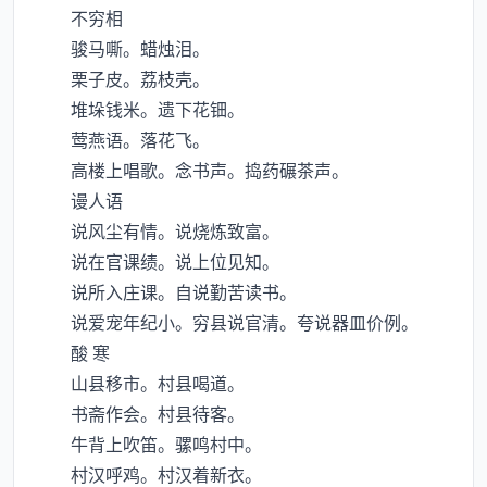
不穷相
骏马嘶。蜡烛泪。
栗子皮。荔枝壳。
堆垛钱米。遗下花钿。
莺燕语。落花飞。
高楼上唱歌。念书声。捣药碾茶声。
谩人语
说风尘有情。说烧炼致富。
说在官课绩。说上位见知。
说所入庄课。自说勤苦读书。
说爱宠年纪小。穷县说官清。夸说器皿价例。
酸 寒
山县移市。村县喝道。
书斋作会。村县待客。
牛背上吹笛。骡鸣村中。
村汉呼鸡。村汉着新衣。