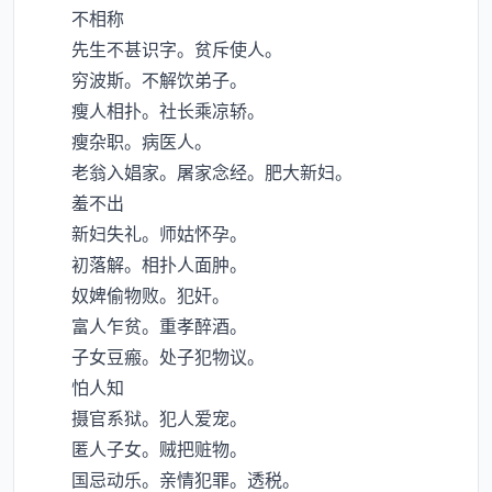
不相称
先生不甚识字。贫斥使人。
穷波斯。不解饮弟子。
瘦人相扑。社长乘凉轿。
瘦杂职。病医人。
老翁入娼家。屠家念经。肥大新妇。
羞不出
新妇失礼。师姑怀孕。
初落解。相扑人面肿。
奴婢偷物败。犯奸。
富人乍贫。重孝醉酒。
子女豆瘢。处子犯物议。
怕人知
摄官系狱。犯人爱宠。
匿人子女。贼把赃物。
国忌动乐。亲情犯罪。透税。