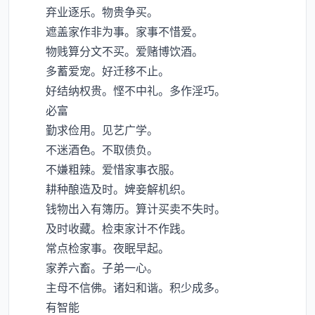
弃业逐乐。物贵争买。
遮盖家作非为事。家事不惜爱。
物贱算分文不买。爱赌博饮酒。
多蓄爱宠。好迁移不止。
好结纳权贵。悭不中礼。多作淫巧。
必富
勤求俭用。见艺广学。
不迷酒色。不取债负。
不嫌粗辣。爱惜家事衣服。
耕种酿造及时。婢妾解机织。
钱物出入有簿历。算计买卖不失时。
及时收藏。检束家计不作践。
常点检家事。夜眠早起。
家养六畜。子弟一心。
主母不信佛。诸妇和谐。积少成多。
有智能