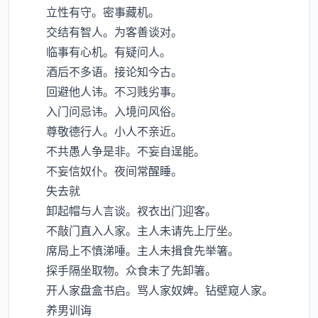
立性有守。密事藏机。
交结有智人。为客善谈对。
临事有心机。有疑问人。
酒后不多语。接论知今古。
回避他人讳。不习贱劣事。
入门问忌讳。入境问风俗。
尊敬德行人。小人不亲近。
不共愚人争是非。不妄自逞能。
不妄信奴仆。夜间常醒睡。
失去就
卸起帽与人言谈。衩衣出门迎客。
不敲门直入人家。主人未请先上厅坐。
席局上不慎涕唾。主人未揖食先举箸。
探手隔坐取物。众食未了先卸箸。
开人家盘盒书启。骂人家奴婢。钻壁窥人家。
养男训诲