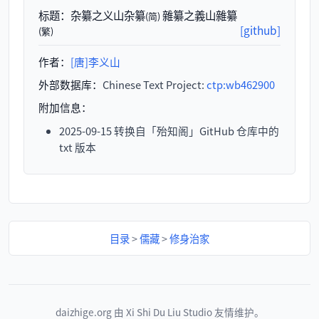
标题：
杂纂之义山杂纂
雜纂之義山雜纂
(简)
[github]
(繁)
作者：
[唐]李义山
外部数据库：
Chinese Text Project:
ctp:wb462900
附加信息：
2025-09-15 转换自「殆知阁」GitHub 仓库中的
txt 版本
目录
>
儒藏
>
修身治家
daizhige.org
由
Xi Shi Du Liu Studio
友情维护。