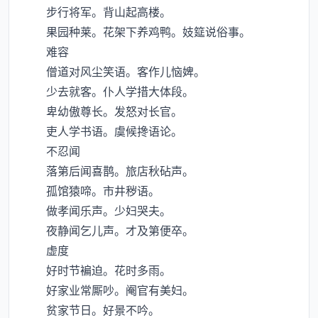
步行将军。背山起高楼。
果园种莱。花架下养鸡鸭。妓筵说俗事。
难容
僧道对风尘笑语。客作儿恼婢。
少去就客。仆人学措大体段。
卑幼傲尊长。发怒对长官。
吏人学书语。虞候搀语论。
不忍闻
落第后闻喜鹊。旅店秋砧声。
孤馆猿啼。市井秽语。
做孝闻乐声。少妇哭夫。
夜静闻乞儿声。才及第便卒。
虚度
好时节褊迫。花时多雨。
好家业常厮吵。阉官有美妇。
贫家节日。好景不吟。