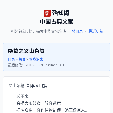
殆知阁
中国古典文献
浏览
传统典籍，
探索
中华文化宝库
·
总目录
·
最近更新
杂纂之义山杂纂
目录
>
儒藏
>
修身治家
最后修改：
2018-11-26 23:04:21 UTC
义山杂纂[唐]李义山撰
必不来
穷措大唤妓女。醉客逃席。
把棒唤狗。客作偷物请假。追王侯家人。