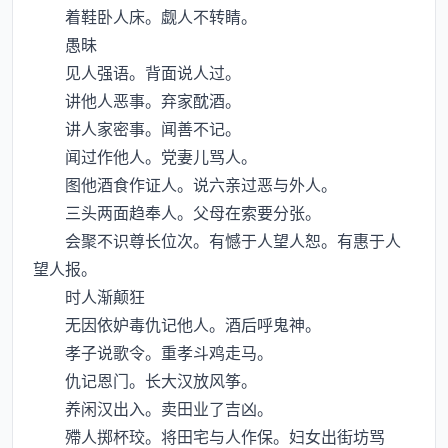
着鞋卧人床。觑人不转睛。
愚昧
见人强语。背面说人过。
讲他人恶事。弃家酖酒。
讲人家密事。闻善不记。
闻过作他人。党妻儿骂人。
图他酒食作证人。说六亲过恶与外人。
三头两面趋奉人。父母在索要分张。
会聚不识尊长位次。有憾于人望人恕。有惠于人
望人报。
时人渐颠狂
无因依妒毒仇记他人。酒后呼鬼神。
孝子说歌令。重孝斗鸡走马。
仇记恩门。长大汉放风筝。
养闲汉出入。卖田业了吉凶。
殢人掷杯珓。将田宅与人作保。妇女出街坊骂