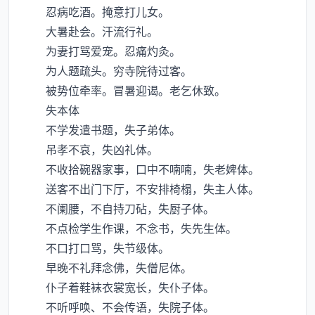
忍病吃酒。掩意打儿女。
大暑赴会。汗流行礼。
为妻打骂爱宠。忍痛灼灸。
为人题疏头。穷寺院待过客。
被势位牵率。冒暑迎谒。老乞休致。
失本体
不学发遣书题，失子弟体。
吊孝不哀，失凶礼体。
不收拾碗器家事，口中不喃喃，失老婢体。
送客不出门下厅，不安排椅榻，失主人体。
不阑腰，不自持刀砧，失厨子体。
不点检学生作课，不念书，失先生体。
不口打口骂，失节级体。
早晚不礼拜念佛，失僧尼体。
仆子着鞋袜衣裳宽长，失仆子体。
不听呼唤、不会传语，失院子体。