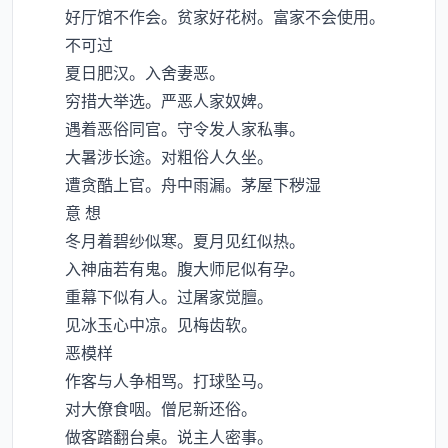
好厅馆不作会。贫家好花树。富家不会使用。
不可过
夏日肥汉。入舍妻恶。
穷措大举选。严恶人家奴婢。
遇着恶俗同官。守令发人家私事。
大暑涉长途。对粗俗人久坐。
遭贪酷上官。舟中雨漏。茅屋下秽湿
意 想
冬月着碧纱似寒。夏月见红似热。
入神庙若有鬼。腹大师尼似有孕。
重幕下似有人。过屠家觉膻。
见冰玉心中凉。见梅齿软。
恶模样
作客与人争相骂。打球坠马。
对大僚食咽。僧尼新还俗。
做客踏翻台桌。说主人密事。