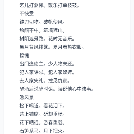
乞儿打驱傩。散乐打单枝鼓。
不快意
钝刀切物。破帆使风。
鲙醋不中。筑墙遮山。
树阴遮景致。花时无音乐。
暑月背风排筵。夏月着热衣服。
惶愧
出门逢债主。少人物未还。
犯人家讳忌。犯人家奴婢。
去人家失礼。撞见仇家。
醒酒后说醉时语。误说他心中讳事。
煞风景
松下喝道。看花泪下。
苔上铺席。斫却垂杨。
花下晒裩。游春重载。
石笋系马。月下把火。