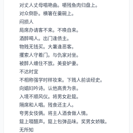
对丈人丈母唱艳曲。嚼残鱼肉归盘上。
对众倒卧。横箸在羹碗上。
闷损人
局席办请客不来。不唤自来。
酒醉喝人。出门逢债主。
物贱无钱买。大暑逢恶客。
攫索人守着门。与仇家对坐。
被醉人缠住不放。美妾妒妻。
不达时宜
不相称强学时样妆束。下贱人前谈经史。
向娼妇吟诗。认他高贵为亲。
入境不顺风仪。将男女赴筵。
隔席和人唱。残食还主人。
夸男女伎俩。将主人酒食做人情。
筵上啜醋声。筵上包弹品味。奖男女娇騃。
无所知