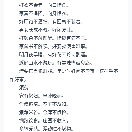
好衣不会着。向口惜食。
家富不追陪。向身惜衣。
好厅馆不洒扫。有匹帛不装着。
男女长成不教。好闲废业。
好颜色不解匹配。惜钱有病不医。
家藏书不解读。好妾驱使重难事。
明月夜旱睡。有好花不吟诗酌酒。
近好山水不游玩。有美味悭藏臭腐。
清要官自犯赃罪。年少时好闲不习事。权在手不
作好事。
须贫
家有懒妇。早卧晚起。
作债追陪。养子不及妇。
狼藉米谷。仓库不点检。
抛散饮食。庄园不收入。
多输爱赌。漫藏贮不堪物。