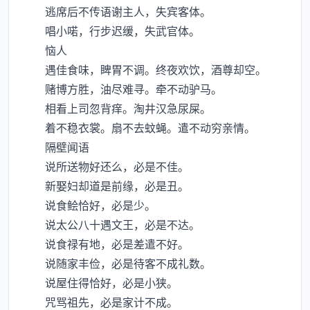
逃席后不传语谢主人，失宾客体。
唱小喏，行步迟缓，失武官体。
恼人
遇佳食味，睥胃不调。终夜欢饮，酒尊却空。
赌博方胜，油尽难寻。牵不动驴马。
相看上司忽背痒。淘井汉急尿屎。
着不稳衣裳。扇不去蚊蝇。遣不动穷亲情。
隔壁闻语
说所送物好还么，必是不佳。
新娶妇却道是前缘，必是丑。
说食鲙恰好，必是少。
说太公八十遇文王，必是不达。
说食禄有地，必是差遣不好。
说随家丰俭，必是待客不成礼数。
说屋住得恰好，必是小狭。
咒骂祖先，必是家计不成。