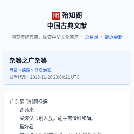
殆知阁
中国古典文献
浏览
传统典籍，
探索
中华文化宝库
·
总目录
·
最近更新
杂纂之广杂纂
目录
>
儒藏
>
修身治家
最后修改：
2018-11-26 23:04:21 UTC
广杂纂 [清]顾禄撰
合弗来
买爆仗与别人放。施主斋僧拜和尚。
最好看