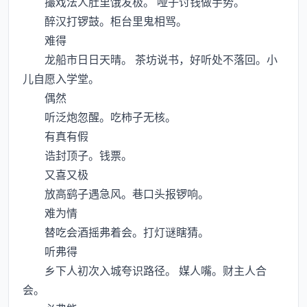
撮戏法人肚里饿发极。 哑子讨钱做手势。
醉汉打锣鼓。柜台里鬼相骂。
难得
龙船市日日天晴。 茶坊说书，好听处不落回。小
儿自愿入学堂。
偶然
听泛炮忽醒。吃柿子无核。
有真有假
诰封顶子。钱票。
又喜又极
放高鹞子遇急风。巷口头报锣响。
难为情
替吃会酒摇弗着会。打灯谜瞎猜。
听弗得
乡下人初次入城夸识路径。 媒人嘴。财主人合
会。