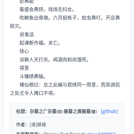
必弗能
看盛会弗挤。戏场无妇女。
吃鲥鱼出骨墩。六月投帐子，蚊虫弗叮。开店弗
赊欠。
说鬼话
起课断作福。关亡。
快心
派赖人天打杀。闻酒肉和尚饿死。
得意
斗赚绩弗输。
褚仙根曰：总之此编与君绣同一用意，而其调侃
之处尤令人掩口不得。
标题：
杂纂之广杂纂
雜纂之廣雜纂
[github]
(简)
(繁)
作者：
[清]顾禄
外部数据库：
Chinese Text Project:
ctp:wb880662