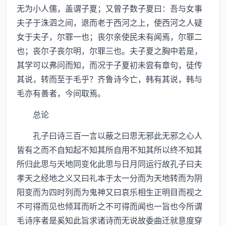
无为小人儒，盖谓子夏；又曾子数子夏曰：吾与女事
夫子于洙泗之间，退而老于西河之上，使西河之人疑
女于夫子，尔罪一也；丧尔亲使民未有闻焉，尔罪二
也；丧尔子丧尔明，尔罪三也。夫子夏之胸中若是，
其学可以弗问而知，而况于子夏初未尝有章句，徒传
其说，转而至于毛乎？齐鲁诗今亡，韩有其说，韩与
毛亦有善者，今间取焉。
总论
孔子曰诗三百一言以蔽之曰思无邪此无邪之心人
皆有之而不自知起不知其所自用不知其所以终不知其
所归此思与天地同变化此思与日月同运行故孔子曰夫
孝天之经地之义又曰礼本于太一分而为天地转而为阴
阳变而为四时列而为鬼神又曰哀乐相生正明目而视之
不可得而见也倾耳而听之不可得而闻也一旨也今所谓
毛诗序者是奚知此旨求诸诗而无说故委曲迁就意度穿