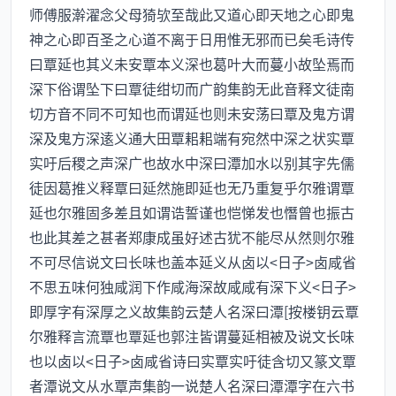
师傅服澣濯念父母猗欤至哉此又道心即天地之心即鬼
神之心即百圣之心道不离于日用惟无邪而已矣毛诗传
曰覃延也其义未安覃本义深也葛叶大而蔓小故坠焉而
深下俗谓坠下曰覃徒绀切而广韵集韵无此音释文徒南
切方音不同不可知也而谓延也则未安荡曰覃及鬼方谓
深及鬼方深逺义通大田覃耜耜端有宛然中深之状实覃
实吁后稷之声深广也故水中深曰潭加水以别其字先儒
徒因葛推义释覃曰延然施即延也无乃重复乎尔雅谓覃
延也尔雅固多差且如谓诰誓谨也恺悌发也憯曾也振古
也此其差之甚者郑康成虽好述古犹不能尽从然则尔雅
不可尽信说文曰长味也盖本延义从卤以<日子>卤咸省
不思五味何独咸润下作咸海深故咸咸有深下义<日子>
即厚字有深厚之义故集韵云楚人名深曰潭[按楼钥云覃
尔雅释言流覃也覃延也郭注皆谓蔓延相被及说文长味
也以卤以<日子>卤咸省诗曰实覃实吁徒含切又篆文覃
者潭说文从水覃声集韵一说楚人名深曰潭潭字在六书