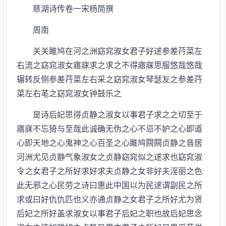
慈湖诗传卷一宋杨简撰
周南
关关雎鸠在河之洲窈窕淑女君子好逑参差荇菜左
右流之窈窕淑女寤寐求之求之不得寤寐思服悠哉悠哉
辗转反侧参差荇菜左右采之窈窕淑女琴瑟友之参差荇
菜左右芼之窈窕淑女钟鼓乐之
是诗后妃思得贞静之淑女以事君子求之之切至于
寤寐不忘猗与至哉此诚确无伪之心不忌不妒之心即道
心即天地之心鬼神之心百圣之心雎鸠闗闗贞静之音居
河洲尤见贞静气象淑女之贞静窈窕似之逑求也窈窕淑
令之女君子之所好求好求夫贞静之女非好夫淫丽之色
此无邪之心民劳之诗曰惠此中国以为民逑谓副民之所
求或曰好仇仇匹也义亦通贞静之女君子之所好尤为贤
后妃之所好盖求淑女以事君子后妃之职也故后妃思念