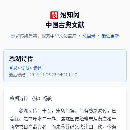
殆知阁
中国古典文献
浏览
传统典籍，
探索
中华文化宝库
·
总目录
·
最近更新
慈湖诗传
目录
>
儒藏
>
诗经
最后修改：
2018-11-26 23:04:21 UTC
慈湖诗传 （宋）杨简
慈湖诗传二十卷，宋杨简撰。简有慈湖易传，已
着録。是书原本二十卷，焦竑国史经籍志及黄虞稷千
顷堂书目尚载其名，而朱彝尊经义考注曰已佚。今海