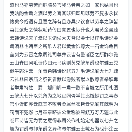
道也马亦劳苦而虺隤矣言我马者亲之如一家也姑且也
我姑酌金罍之酒以劳之喜其既归既见既劳不复永永忧
懐矣今俗语有且喜之辞有且办具少饮食以劳享之辞皆
喜其逺归之情状毛诗传曰寘置也陟升也人君黄金罍疏
云韩诗说天子罍以玉诸侯大夫皆以金士以梓毛诗说金
罍酒器也诸臣之所酢人君以黄金饰尊大一石金饰龟目
盖刻为云雷之象周礼司尊彝云皆有罍诸臣之所酢尔雅
云山脊曰冈毛诗传曰元马病则黄兕觥角爵也尔雅云兕
似牛郭注云一角青色韩诗说觥五升毛诗说觥大七升疏
云礼器曰宗庙之祭贵者献以爵贱者献以散尊者举觯卑
者举角特牲二爵二觚四觯一角一散不言觥之所用礼图
云觥大七升以兕角为之地官闾胥掌其比觥挞罚之事春
官小胥职亦云觥其不敬者桑扈丝衣皆云兕觥其觩明为
罚而不犯然七月卒章跻彼公堂称彼兕觥万寿无疆与此
卷耳诗皆无为罚之意得非周公作礼始定礼器以七升之
觥为罚爵与抑角爵之异称与尔雅云土戴石为砠郭注云