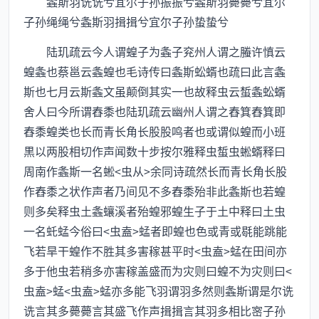
螽斯羽诜诜兮宜尔子孙振振兮螽斯羽薨薨兮宜尔
子孙绳绳兮螽斯羽揖揖兮宜尔子孙蛰蛰兮
陆玑疏云今人谓蝗子为螽子兖州人谓之螣许慎云
蝗螽也蔡邕云螽蝗也毛诗传曰螽斯蚣蝑也疏曰此言螽
斯也七月云斯螽文虽颠倒其实一也故释虫云蜤螽蚣蝑
舍人曰今所谓舂黍也陆玑疏云幽州人谓之舂箕舂箕即
舂黍蝗类也长而青长角长股股鸣者也或谓似蝗而小班
黒以两股相切作声闻数十步按尔雅释虫蜤虫蜙蝑释曰
周南作螽斯一名蜙<虫从>余同诗疏然长而青长角长股
作舂黍之状作声者乃间见不多舂黍殆非此螽斯也若蝗
则多矣释虫土螽蠰溪者殆蝗邪蝗生子于土中释曰土虫
一名虴蜢今俗曰<虫盍>蜢者即蝗也色或青或毼能跳能
飞若旱干蝗作不胜其多害稼甚平时<虫盍>蜢在田间亦
多于他虫若稍多亦害稼盖盛而为灾则曰蝗不为灾则曰<
虫盍>蜢<虫盍>蜢亦多能飞羽谓羽多然则螽斯谓是尔诜
诜言其多薨薨言其盛飞作声揖揖言其羽多相比宻子孙