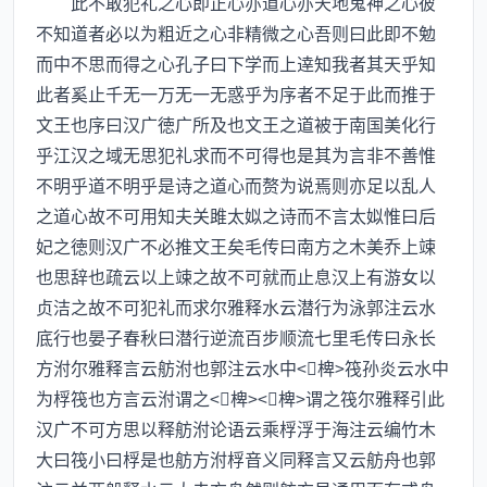
此不敢犯礼之心即正心亦道心亦天地鬼神之心彼
不知道者必以为粗近之心非精微之心吾则曰此即不勉
而中不思而得之心孔子曰下学而上逹知我者其天乎知
此者奚止千无一万无一无惑乎为序者不足于此而推于
文王也序曰汉广徳广所及也文王之道被于南国美化行
乎江汉之域无思犯礼求而不可得也是其为言非不善惟
不明乎道不明乎是诗之道心而赘为说焉则亦足以乱人
之道心故不可用知夫关雎太姒之诗而不言太姒惟曰后
妃之徳则汉广不必推文王矣毛传曰南方之木美乔上竦
也思辞也疏云以上竦之故不可就而止息汉上有游女以
贞洁之故不可犯礼而求尔雅释水云潜行为泳郭注云水
底行也晏子春秋曰潜行逆流百步顺流七里毛传曰永长
方泭尔雅释言云舫泭也郭注云水中<椑>筏孙炎云水中
为桴筏也方言云泭谓之<椑><椑>谓之筏尔雅释引此
汉广不可方思以释舫泭论语云乘桴浮于海注云编竹木
大曰筏小曰桴是也舫方泭桴音义同释言又云舫舟也郭