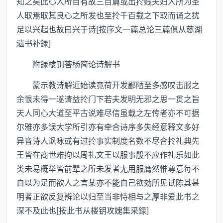
知之矣此心人所自有故三百篇或出扵贱夫妇人所为圣
人取焉取其良心之所发也至扵千百载之下取而诵之犹
足以兴起也故曰兴于诗[按序文一萹总论三萹俱从慈湖
遗书补録]
附録楼钥荅杨简论诗解书
蒙示教诗解近始读竟荷开发鄙陋至多感叹击服之
余恨未得一遂请益扵门下若夫发明无邪之思一贯之旨
天人同心大道至平古说难尽信虽载之左传者亦不可据
尔雅亦多误大学所引亦有牵合诗序多失经意释文多好
异音诗人讽咏或有过扵事实制度名数不尽合扵礼典先
王皆在商世难拘以周礼文王以服事殷不应作礼乐如此
类未易概举皆前辈之所未发者尢用服膺然惟尊意毎不
自以为足而欲人之言某亦不能自己欲効所见试陈其甚
明者正欲反复辨论以归至当非恃相与之厚非爱此书之
深不及此也[按此书从楼钥攻媿集采録]