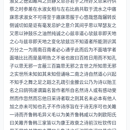
淑女之徳如雎鸠之贞静又思亦君子之所好又思采荇供
祭之时参差在水淑女相与左右比肩共取于流水之中寤
寐思求淑女不可得至于寤寐思服于心悠哉悠哉辗转反
侧诚切如是讵有毫发忌妒之意介其间乎思以琴瑟友之
又思以钟鼓乐之油然纯诚之心兹非道心欤兹非即天地
之心与兹非即天地之变化欤兹岂不知道者所能测识其
万分之一为周南召南者必心通乎此而后为不面墙学者
面墙比比而是虽明告之不省也故曰百姓日用而不知孔
子以思无邪一言蔽三百篇思无邪之言世之所知思无邪
之实世所未知如其未知但诵咏二南之诗自然道心兴起
不知手之舞之足之蹈之孔疏引金縢云公乃为诗以贻王
名之曰鸱鸮遂谓篇名皆作者所自名然诗人或有感动斐
然而作忽然而忘他日采诗者取之则其名未必本有他人
加之亦未可知也孔子不作诗序旨在于诗无序可也关雎
一诗而齐鲁韩毛异义毛以为美齐鲁韩咸以为刺欧阳氏
曰关雎齐鲁韩三家皆以为康王政衰之诗前汉杜钦传曰