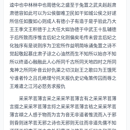
逵中也中林林中也周徳化之盛至于兔罝之武夫赳赳肃
肃徳容如此可以为公侯御难卫民如干如城公侯之好逑
所信任如腹如心则成人有徳小子有造于是乎验此乃大
王王季文王积徳于上大任大姒协徳于中武王十乱辅徳
于后所致而序惟言后妃之化则偏矣毛传未尝言后妃之
化独序有是说则序为卫宏所作益明简咏诵兔罝之诗不
觉起敬起慕庄肃子谅之心油然而生不知所以始亦不知
所以终道心融融此人心所同千古所同天地四时之所同
鬼神之所同补音云好仇渠之切汉赵王之歌曰为王饿死
兮谁者怜之吕氏絶理兮托天报仇史记龟策传囚而辱之
王难遣之江河必怒务求报仇
采采芣苢薄言采之采采芣苢薄言有之采采芣苢薄
言掇之采采芣苢薄言捋之采采芣苢薄言袺之采采芣苢
薄言襭之人感于物而为言为音无非道者惟流而入于邪
则昏则迷芣苢无邪之诗也无邪则无往而非道先儒不知