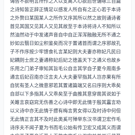
诲告不欲明言所作之人以支离人心欲后世诵咏三百篇
之诗知皆正辞正情足以感发人所自有之正心若于本诗
之外赘曰某国某人之所作又序其所以然之故则诵诗者
首见其国又见其人又见其故至于本诗将诗人不知所以
然油然动于中发诸声音自中自正浑浑融融无所不通之
妙如云翳日如尘积鉴矣而况于置诸首而谓之序邪故孔
子不作序按少牢馈食礼言某妃则大夫妻亦称妃凡民曰
妃耦则士庶之妻通称妃后妃之徳盖天下之通义也故乡
乐用之门弟子审知其旨毛公自言其学自子夏今周南多
通言后妃召南亦泛言夫人大夫妻罕指其人岂亦果有所
自犹有圣人之微意邪若其置诸篇端又名曰序则大乖矣
自邶以下多指其人又乖矣至于曲推其意穿凿其说如于
关雎言哀窈窕无伤善之心诗中即无此情于殷其靁言劝
以义诗中亦无此情于摽有梅言男女得以及时诗中何但
无此情正言其不及时此类奚可殚举东汉书谓卫宏作毛
诗序夫不闻子夏为书而毛公始有传卫宏又成其义而谓