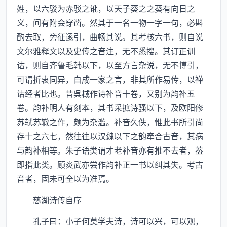
姓，以六驳为赤驳之讹，以天子葵之之葵有向日之
义，间有附会穿凿。然其于一名一物一字一句，必斟
酌去取，旁征逺引，曲畅其说。其考核六书，则自说
文尔雅释文以及史传之音注，无不悉搜。其订正训
诂，则自齐鲁毛韩以下，以至方言杂说，无不博引，
可谓折衷同异，自成一家之言，非其所作易传，以禅
诂经者比也。昔呉棫作诗补音十卷，又别为韵补五
卷。韵补明人有刻本，其书采摭诗骚以下，及欧阳修
苏轼苏辙之作，颇为杂滥。补音久佚，惟此书所引尚
存十之六七，然往往以汉魏以下之韵牵合古音，其病
与韵补相等。朱子语类谓才老补音亦有推不去者，葢
即指此类。顾炎武亦尝作韵补正一书以纠其失。考古
音者，固未可全以为准焉。
慈湖诗传自序
孔子曰：小子何莫学夫诗，诗可以兴，可以观，