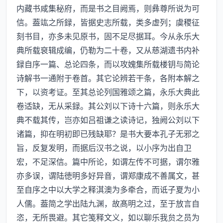
内藏书咸集秘府，而是书之目阙焉，则彝尊所说为可
信。葢竑之所録，皆据史志所载，类多虚列；虞稷征
刻书目，亦多未见原书，固不足尽据耳。今从永乐大
典所载裒辑成编，仍勒为二十卷，又从慈湖遗书内补
録自序一篇、总论四条，而以攻媿集所载楼钥与简论
诗解书一通附于卷首。其它论辨若干条，各附本解之
下，以资考证。至其总论列国雅颂之篇，永乐大典此
卷适缺，无从采録。其公刘以下诗十六篇，则永乐大
典不载其传，岂亦如吕祖谦之读诗记，独阙公刘以下
诸篇，抑在明初即已残缺耶？是书大要本孔子无邪之
旨，反复发明，而据后汉书之说，以小序为出自卫
宏，不足深信。篇中所论，如谓左传不可据，谓尔雅
亦多误，谓陆徳明多好异音，谓郑康成不善属文，甚
至自序之中以大学之释淇澳为多牵合，而诋子夏为小
人儒。葢简之学出陆九渊，故髙明之过，至于放言自
恣，无所畏避。其它笺释文义，如以聊乐我贠之员为