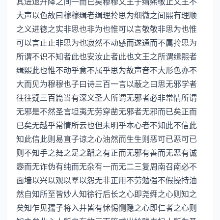
其进退升降之间一而已矣穆穆文王于缉熙敬止文王不
大声以色故曰穆穆缉者缉理扵思为细微之间熙有理顺
之义进徳之实非思也非为也惟可以言敬敬非思为也惟
可以言止止非思为也寂然不动感而遂通而不属扵思为
所谓不识不知者此也安汝止者此也文王之所谓缉熙者
缉熙此也惟不动乎意不属乎思为故声音不大形色亦不
大而见为穆穆也子曰诗三百一言以蔽之曰思无邪学者
往往疑三百篇当有深义圣人所谓无邪者必非常情所谓
无邪是不然圣言坦夷无劳穿凿无邪者无邪而已矣正而
已矣无越乎常情所云也但未明乎本心者不知此不信此
知此信此则易直子谅之心油然而生生则恶可已恶可已
则不知手之舞之足之蹈之有正而无邪有善而无恶有诚
悫而无诈伪有纯而无杂有一而无二三复周南召南必不
面墙以兴以观以羣以怨无非正用不劳勉强不假操持油
然自知所至皆妙人知徐行后长之心即尧舜之心则知之
矣知乍见孺子将入井皆有怵惕恻隠之心即仁者之心则