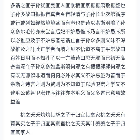
多谓之宜子孙犹宜民宜人宜黍稷宜家振振肃敬振整也
子孙多故曰振振音真者乡音轻清与子孙长少次第循序
或行或列如绳然蛰蛰盛而有声也是诗以螽斯羽喻子孙
众多尔毛传亦未尝言后妃不妒忌惟序乃言不妒忌序所
以必推原及于不妒忌者意谓止言子孙众多则义味不深
故推及之吁此正学者面墙之见不悟道不离于平常故曰
百姓日用而不知孔子以一言蔽诗曰思无邪而已初无髙
奇幽深今子孙众多如螽斯羽何邪之有振振绳绳何邪之
有既无邪僻非道而何何必外求其义不妒忌虽为善而于
螽斯之诗言之则为赘则为不知道于以验卫宏之学又不
逮毛公逺甚卫宏作序往往亦本毛义而又多置已意焉故
益差
桃之夭夭灼灼其华之子于归宜其室家桃之夭夭有
蕡其实之子于归宜其家室桃之夭夭其叶蓁蓁之子于归
宜其家人