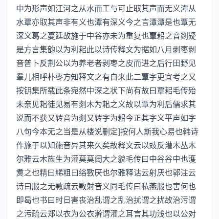
中为形声如江河之从水而工与可止取其声而无义潭从
水覃亦取其声非有义也潭有深义今之言潭潭是也覃无
深义葛之蔓延故施于中谷亦未为重复也覃耜之音剡疑
是方言集韵以为利耜此以诗传释文为据如八月剥枣剥
音普卜反荆公以为养老者剥枣之皮而进之后行田野见
羣儿相呼朴枣方知释文之有自来此二覃字更宜考之又
按钥集所载此条宛然中深之状下尚有故曰覃耜毛传殆
未亲见耜徒见易有剡木为耜之义故以覃为利后儒求其
说而不获又转音为剡又转字为耜今正其字义平声如字
八句今本无之当是从楼说删定]按何人斯我心易也韩诗
作施于以知施音异其来久矣故释文云以豉反灌木丛木
尔雅云木族生为灌莫莫阔大之貌毛传曰中谷谷中也濩
煑之也精曰絺粗曰绤斁厌也尔雅释诂云射厌也郭注云
诗曰服之无斁疏云斁射音义同毛传曰私燕服也害何也
即曷也书曰时日害丧治乱谓之乱治扰谓之扰故治污谓
之污疏云郑以衣为公衣澣谓濯之耳言其功浅也以公对