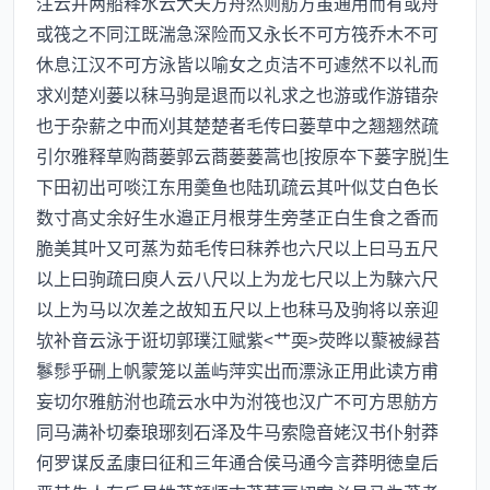
注云并两船释水云大夫方舟然则舫方虽通用而有或舟
或筏之不同江既湍急深险而又永长不可方筏乔木不可
休息江汉不可方泳皆以喻女之贞洁不可遽然不以礼而
求刈楚刈蒌以秣马驹是退而以礼求之也游或作游错杂
也于杂薪之中而刈其楚楚者毛传曰蒌草中之翘翘然疏
引尔雅释草购蔏蒌郭云蔏蒌蒌蒿也[按原夲下蒌字脱]生
下田初出可啖江东用羮鱼也陆玑疏云其叶似艾白色长
数寸髙丈余好生水邉正月根芽生旁茎正白生食之香而
脆美其叶又可蒸为茹毛传曰秣养也六尺以上曰马五尺
以上曰驹疏曰庾人云八尺以上为龙七尺以上为騋六尺
以上为马以次差之故知五尺以上也秣马及驹将以亲迎
欤补音云泳于诳切郭璞江赋紫<艹耎>荧晔以藂被緑苔
鬖髿乎硎上帆蒙笼以盖屿萍实出而漂泳正用此读方甫
妄切尔雅舫泭也疏云水中为泭筏也汉广不可方思舫方
同马满补切秦琅琊刻石泽及牛马索隐音姥汉书仆射莽
何罗谋反孟康曰征和三年通合侯马通今言莽明徳皇后