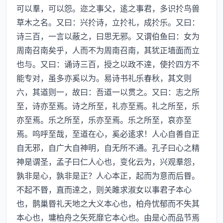
可以羣，可以怨。迩之事父，逺之事君，多识扵鸟兽
草木之名。又曰：兴扵诗，立扵礼，成扵乐。又曰：
诗三百，一言以蔽之，曰思无邪。又谓伯鱼曰：女为
周南召南矣乎，人而不为周南召南，其犹正墙面而立
也与。又曰：诵诗三百，授之以政不逹，使扵四方不
能专对，虽多亦奚以为。易诗书礼乐春秋，其文则
六，其道则一，故曰：吾道一以贯之。又曰：志之所
至，诗亦至焉。诗之所至，礼亦至焉。礼之所至，乐
亦至焉。乐之所至，乐亦至焉。乐之所至，哀亦至
焉。呜呼至哉，至道在心，奚必逺求！人心自善自正
自无邪，自广大自神明，自无所不通。孔子曰心之精
神是谓圣，孟子曰仁人心也，变化云为，兴观羣怨，
孰非是心，孰非是正？人心本正，起而为意而后昬。
不起不昬，直而逹之，则关雎求淑女以事君子本心
也，鹊巢昬礼天地之大义本心也，柏舟忧郁而不失其
本心也，墉柏舟之矢死靡它本心也。由是心而品节焉