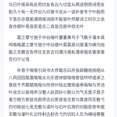
与已叶按采有此苟切友有云九切宜从两读例而诗用友
韵凡十有一无作云九切者今定从一读补音专于叶韵而
于芼乐亦莫能通简按诗固不能皆叶然歌诗之时乐之余
音亦颇叶芼音若芼乐二音皆舌居中则尤叶
葛之覃兮施于中谷维叶萋萋黄鸟于飞集于灌木其
鸣喈喈葛之覃兮施于中谷维叶莫莫是刈是濩为絺为绤
服之无斁言告师氏言告言归薄污我私薄澣我衣害澣害
否归宁父母
补音于喈喈引尚书大传载乐曰舟张辟雝鸧鸧相从
八风回回鳯凰喈喈太元乐首钟鼓喈喈管弦哜哜或承之
衰徐干齐都赋喈喈与所竒叶陆云赠郑虔季喈喈与芳池
叶说文以皆得声汉蜀人赵宾好小数以为气无箕子箕子
者万物方荄兹也颜师古曰荄音皆古荄与箕音同无斁弋
灼切枚叔七发无斁与诺叶与石叶石常约切殷臣奇布赋
无斁与濯叶礼记作射古射亦弋灼切妇人乐为絺绤尊敬