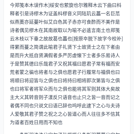
今郑笺本木误作木]绥安也萦旋也尔雅释木云下曲曰枓
释者引是诗樛木为证盖枓樛音义同陆玑云藟一名巨苽
似燕薁亦延蔓叶似艾白色其子赤亦可食酢而不美作是
诗者偶见樛木在其南故取以为喻不必逺言南土也郑笺
云木枝以下垂之故故葛也藟也[按原夲脱下故字今校补]
得累而蔓之简谓此喻君子礼贤下士故贤士之在下者由
是而升大抵自贤满假者多严厉虚懐下士者多乐易诗人
于是赞其德曰乐哉君子又祝其福曰愿君子常有福而安
荒者蒙之徧也将者与之俱也愿君子行履常与福俱也曰
将顺曰将迎皆与之俱也曰将持曰相将即次第皆与之俱
也曰将军者将军众而与之俱也能将其军则其体大矣故
主大义其转音则子漾反只语音也止只之皆一音而记之
者偶不同也只说文曰语已辞也呜呼此逮下之心与夫诗
人爱敬其君子赞之祝之之心皆道心而人往往多不信其
为道者百姓日用而不知也