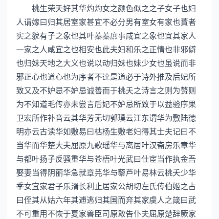
桃生荣夭好其华灼灼女之颜色似之之子女子也妇
人谓嫁曰归其居室家甚宜不必分男有室女有家也蕡者
实之貌有子之象也其叶蓁蓁庶事咸宜之象也宜其家人
一家之人咸宜之也相安也此夫妇和乐之正情也非邪僻
也归妹天地之大义也说以动归妹也妹少女也虽说而非
邪正心也道心也为序者不逹是道必于诗外推及后妃所
致又及不妒忌不妒忌诚善而于桃夭之诗言之则为赘则
为不知道毛传亦未尝言后妃不妒忌所致于以益验序果
卫宏所作补音云其华芳无切郭璞云江东谓华为敷陆徳
明亦云古读华如敷易曰枯杨生敷老妇得其士夫记曰不
当华而华楚大夫屈原九歌瑶华与离居叶汉斋房乐章华
与都叶扬子反骚重华与苍梧叶光武曰仕宦当作执金吾
娶妻当得阴丽华急就章芫华与藜芦叶易林云桃夭少华
季女宜家君子乐湑长利止居家公胡切左氏传伯姬之占
曰侄其从姑六年其逋逃归其国而弃其家虞人之箴曰武
不可重用不恢于夏家兽臣司原敢告仆夫屈原楚辞厥家