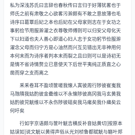
私为深浅苏氏曰言辞也春秋传曰言归于好薄犹畧也于
师氏之前有肃敬之心欲畧污澣颇有不敢之意故薄也毛
诗序曰葛覃后妃之本也后妃在父母家则志在于女功之
事躬俭节用服澣濯之衣尊敬师傅则可以归安父母化天
下以妇道也夫人善心即道心妇人志于女功躬节俭服澣
濯念父母而归宁方是心油然而兴互见错出无非神用何
本何末而为诗序者判本末而裂之且曰则可以是诗初无
是情不省诗情赘立已意使天下后世平夷纯正质直之心
凿而穿之支而离之
釆釆卷耳不盈顷筐嗟我懐人寘彼周行陟彼崔嵬我
马虺隤我姑酌彼金罍维以不永懐陟彼高冈我马玄黄我
姑酌彼兕觥维以不永伤陟彼砠矣我马瘏矣我仆痡矣云
何吁矣
行如字京语颇与筐叶觥吉横反补音姑黄切[按原本
姑误如]说文觥以黄得声俗从光刘桢鲁都赋觥与觞叶郑