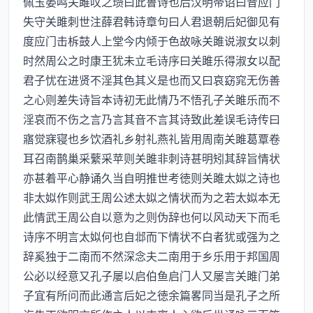
佩玉晏鸣关雎叹之瓒曰此鲁诗也后汉明帝诏曰昔应门
失守关雎刺世注薛君韩诗章句曰人君退朝后妃御见有
度应门击柝鼓人上堂今内倾于色故咏关雎说淑女以刺
时然周公之时康王犹未立毛诗序曰关雎乐得淑女以配
君子忧在进贤不淫其色其义是也而又曰哀窈窕无伤善
之心则差失诗旨本诗初无此情乃不悟孔子关雎乐而不
淫哀而不伤之言乃言其音不言其诗致此差误毛诗传曰
寤觉寐寝也乡饮酒礼乡射礼燕礼皆用周南关雎葛覃卷
耳召南鹊巢采蘩采苹则关雎非刺诗甚明矧其辞旨情状
亦甚着平心静诵久当自明推世考徳则关雎太姒之诗也
非太姒作则武王周公述太姒之情状而为之若太姒本无
此情武王周公自以意为之则伪辞也何以风动天下而毛
诗序不明言太姒何也自邶而下情状不白者犹或强为之
辞奚独于二南而不然深念夫二南用于乡乐用于邦国周
公必以经意又孔子屡以启伯鱼启门人又屡言关雎门弟
子宜有所问而此通言后妃之徳余篇畧同当是孔子之所