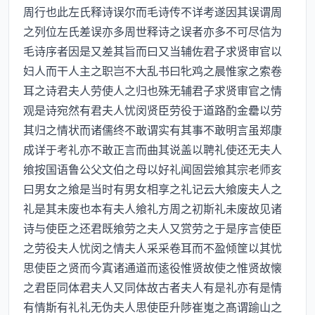
周行也此左氏释诗误尔而毛诗传不详考遂因其误谓周
之列位左氏差误亦多周世释诗之误者亦多不可尽信为
毛诗序者因是又差其旨而曰又当辅佐君子求贤审官以
妇人而干人主之职岂不大乱书曰牝鸡之晨惟家之索卷
耳之诗君夫人劳使人之归也殊无辅君子求贤审官之情
观是诗宛然有君夫人忧闵贤臣劳役于道路酌金罍以劳
其归之情状而诸儒终不敢谓实有其事不敢明言虽郑康
成详于考礼亦不敢正言而曲其说盖以聘礼使还无夫人
飨按国语鲁公父文伯之母以好礼闻固尝飨其宗老师亥
曰男女之飨是当时有男女相享之礼记云大飨废夫人之
礼是其未废也本有夫人飨礼方周之初斯礼未废故见诸
诗与使臣之还君既飨劳之夫人又赏劳之于是序言使臣
之劳役夫人忧闵之情夫人采采卷耳而不盈倾筐以其忧
思使臣之贤而今寘诸通道而逺役惟贤故使之惟贤故懐
之君臣同体君夫人又同体故古者夫人有是礼亦有是情
有情斯有礼礼无伪夫人思使臣升陟崔嵬之髙谓踰山之