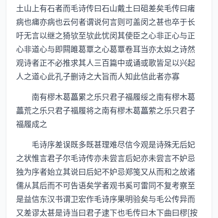
土山上有石者而毛诗传曰石山戴土曰砠差矣毛传曰瘏
病也痡亦病也云何者谓说何言则可盖闵之甚也卒于长
吁无言以继之猗欤至欤此忧闵其使臣之心非正心与正
心非道心与即闗雎葛覃之心葛覃卷耳当亦太姒之诗然
观诗者正不必推求其人三百篇中或诵或歌皆足以兴起
人之道心此孔子删诗之大旨而人知此信此者亦寡
南有樛木葛藟累之乐只君子福履绥之南有樛木葛
藟荒之乐只君子福履将之南有樛木葛藟萦之乐只君子
福履成之
毛诗序差误既多既甚理难尽信今观是诗殊无后妃
之状惟言君子尔毛诗传亦未尝言后妃亦未尝言不妒忌
独为序者始立其说曰后妃不妒忌郑笺又从而和之故诸
儒从其后而不可告语矣学者观书奚可雷同不复考察至
是益信东汉书谓卫宏作毛诗序果明验矣与毛公传异而
又差谬太甚是诗当曰君子逮下也毛传曰木下曲曰樛[按