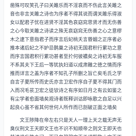
凿殊可叹笑孔子曰关雎乐而不淫哀而不伤此言关雎之
音也非言关雎之诗也为序者不得其说而谓关雎乐得淑
女以配君子忧在进贤不淫其色哀窈窕思贤才而无伤善
之心今取关雎之诗读之殊无哀窈窕无伤善之心之意樛
木之逮下意指君子而序言后妃桃夭言昬姻之正序者必
推本诸后妃之不妒忌鹊巢之诗初无国君积行累功之意
而序言国君积行累功甚者至扵何彼襛矣之诗初无车服
不系其夫下王后一等犹执妇道以成肃雝之徳之情而序
推而详言之盖为序者不知孔子所删之旨亡矣毛氏之学
自言子夏所传而史氏亦言卫宏作序自子夏不得其门而
入而况毛苌卫宏之徒欤诗之有序如日月之有云如鉴之
有尘学者愈面墙矣观诗者既释训诂即咏歌之自足以兴
起良心虽不省其何世何人所作而已剖破正面之墙矣
文王陟降在帝左右只是天人一理上天之载无声无
臭仪刑文王天即文王也不识不知顺帝之则文王即天也