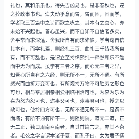
礼也，其和乐乐也，得失吉凶易也，是非春秋也，逹
之扵政事书也。迨夫动乎意而昬，昬而困，困而学，
学者取三百篇中之诗而歌之咏之，其本有之善心，亦
未始不兴起也。善心虽兴，而不自知不自信者多矣，
舍平常而求深逺，舍我所自有而求诸彼。学者苟自信
其本有，而学礼焉，则经礼三百、曲礼三千皆我所自
有，而不可乱也，是谓立至扵缉熙纯一粹然和乐不勉
而中无为而成。虽学有三者之序，而心无三者之异，
知吾心所自有之六经，则无所不一，无所不通。有所
感兴而曲折万变可也，有所观扵万物不可胜穷之形色
可也，相与羣居相亲相爱相临相治可也，为哀为乐为
喜为怒为怨可也，迩事父可也，逺事君可也，授之以
政可也，使扵四方可也，无所不通无所不一，是谓不
面墙；有所不通有所不一，则阻则隔。道无二道，正
无二正，独曰周南召南者，自其首篇言之，亦其不杂
者。毛公之学自谓本诸子夏，而孔子曰，女为君子儒