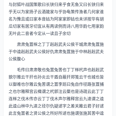
与封狐叶战国策歌曰长铗归来乎食无鱼又曰长铗归来
乎无以为家扬子云酒箴家与乎协龟策传渔者几何家谁
名为豫且或曰家本音姑为阿家家即姑也未详按华有胡
瓜切家有居牙切宜从有两读例而诗八用华韵七用家韵
无叶此二音者今定从一读且子余切
肃肃兔罝椓之丁丁赳赳武夫公侯干城肃肃兔罝施
于中逵赳赳武夫公侯好仇肃肃兔罝施于中林赳赳武夫
公侯腹心
毛传曰肃肃敬也兔罝兔罟也丁丁椓杙声也赳赳武
貌尔雅云干扞也孙炎云干盾自蔽扞郑笺云干也城也皆
以御难也尔雅云兔罟谓之罝李廵曰兔自作径路张罝捕
之也尔雅释宫云樴谓之杙郭注云橜也是诗疏云此丁丁
连椓之伐木传亦云丁丁伐木声尔雅释宫云九逹谓之逵
此逵山林中九逹之径尔仇疑逑字之差关雎云君子好逑
此言兔罝者之贤公侯之所好所逑也施谓张施其罟中逵