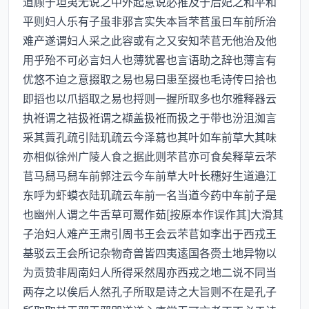
道顾于坦夷无说之中外起意说必推及于后妃之和平和
平则妇人乐有子虽非邪言实失本旨芣苢虽曰车前所治
难产遂谓妇人采之此容或有之又安知芣苢无他治及他
用乎殆不可必言妇人也薄犹畧也言语助之辞也薄言有
优悠不迫之意掇取之易也易曰患至掇也毛诗传曰拾也
即搯也以爪搯取之易也捋则一握所取多也尔雅释器云
执袵谓之袺扱袵谓之襭盖扱袵而扱之于带也汾沮洳言
采其藚孔疏引陆玑疏云今泽蕮也其叶如车前草大其味
亦相似徐州广陵人食之据此则芣苢亦可食矣释草云芣
苢马舄马舄车前郭注云今车前草大叶长穗好生道邉江
东呼为虾蟆衣陆玑疏云车前一名当道今药中车前子是
也幽州人谓之牛舌草可鬻作茹[按原本作误作其]大滑其
子治妇人难产王肃引周书王会云芣苢如李出于西戎王
基驳云王会所记杂物奇兽皆四夷逺国各赍土地异物以
为贡贽非周南妇人所得采然周亦西戎之地二说不同当
两存之以俟后人然孔子所取是诗之大旨则不在是孔子