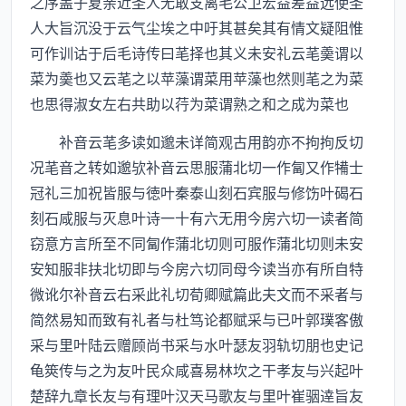
之序盖子夏亲近圣人无敢支离毛公卫宏益差益远使圣
人大旨沉没于云气尘埃之中吁其甚矣其有情文疑阻惟
可作训诂于后毛诗传曰芼择也其义未安礼云芼羮谓以
菜为羮也又云芼之以苹藻谓菜用苹藻也然则芼之为菜
也思得淑女左右共助以荇为菜谓熟之和之成为菜也
补音云芼多读如邈未详简观古用韵亦不拘拘反切
况芼音之转如邈欤补音云思服蒲北切一作匐又作犕士
冠礼三加祝皆服与徳叶秦泰山刻石宾服与修饬叶碣石
刻石咸服与灭息叶诗一十有六无用今房六切一读者简
窃意方言所至不同匐作蒲北切则可服作蒲北切则未安
安知服非扶北切即与今房六切同母今读当亦有所自特
微讹尔补音云右采此礼切荀卿赋篇此夫文而不采者与
简然易知而致有礼者与杜笃论都赋采与已叶郭璞客傲
采与里叶陆云赠顾尚书采与水叶瑟友羽轨切朋也史记
龟筴传与之为友叶民众咸喜易林坎之干孝友与兴起叶
楚辞九章长友与有理叶汉天马歌友与里叶崔骃逹旨友