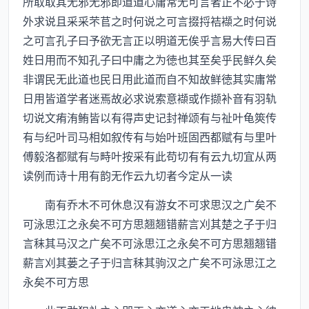
所取取其无邪无邪即道道心庸常无可言者正不必于诗
外求说且采采芣苢之时何说之可言掇捋袺襭之时何说
之可言孔子曰予欲无言正以明道无俟乎言易大传曰百
姓日用而不知孔子曰中庸之为徳也其至矣乎民鲜久矣
非谓民无此道也民日用此道而自不知故鲜徳其实庸常
日用皆道学者迷焉故必求说索意襭或作撷补音有羽轨
切说文痏洧鲔皆以有得声史记封禅颂有与祉叶龟筴传
有与纪叶司马相如叙传有与始叶班固西都赋有与里叶
傅毅洛都赋有与畤叶按采有此苟切有有云九切宜从两
读例而诗十用有韵无作云九切者今定从一读
南有乔木不可休息汉有游女不可求思汉之广矣不
可泳思江之永矣不可方思翘翘错薪言刈其楚之子于归
言秣其马汉之广矣不可泳思江之永矣不可方思翘翘错
薪言刈其蒌之子于归言秣其驹汉之广矣不可泳思江之
永矣不可方思