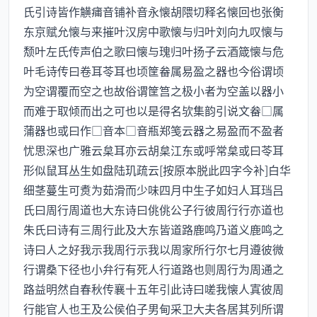
氏引诗皆作觵痡音铺补音永懐胡隈切释名懐回也张衡
东京赋允懐与来摧叶汉房中歌懐与归叶刘向九叹懐与
颓叶左氏传声伯之歌曰懐与瑰归叶扬子云酒箴懐与危
叶毛诗传曰卷耳苓耳也顷筐畚属易盈之器也今俗谓顷
为空谓覆而空之也故俗谓筐筥之极小者为空盖以器小
而难于取倾而出之可也以是得名欤集韵引说文畚□属
蒲器也或曰作□音本□音瓶郑笺云器之易盈而不盈者
忧思深也广雅云枲耳亦云胡枲江东或呼常枲或曰苓耳
形似鼠耳丛生如盘陆玑疏云[按原本脱此四字今补]白华
细茎蔓生可煑为茹滑而少味四月中生子如妇人耳珰吕
氏曰周行周道也大东诗曰佻佻公子行彼周行行亦道也
朱氏曰诗有三周行此及大东皆道路鹿鸣乃道义鹿鸣之
诗曰人之好我示我周行示我以周家所行尔七月遵彼微
行谓桑下径也小弁行有死人行道路也则周行为周通之
路益明然自春秋传襄十五年引此诗曰嗟我懐人寘彼周
行能官人也王及公侯伯子男甸采卫大夫各居其列所谓