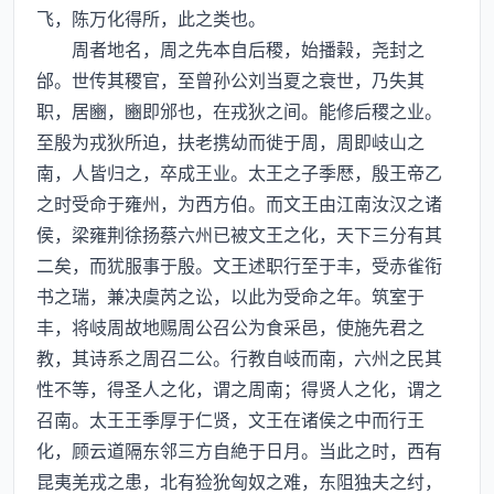
飞，陈万化得所，此之类也。
周者地名，周之先本自后稷，始播榖，尧封之
邰。世传其稷官，至曾孙公刘当夏之衰世，乃失其
职，居豳，豳即邠也，在戎狄之间。能修后稷之业。
至殷为戎狄所迫，扶老携幼而徙于周，周即岐山之
南，人皆归之，卒成王业。太王之子季厯，殷王帝乙
之时受命于雍州，为西方伯。而文王由江南汝汉之诸
侯，梁雍荆徐扬蔡六州已被文王之化，天下三分有其
二矣，而犹服事于殷。文王述职行至于丰，受赤雀衔
书之瑞，兼决虞芮之讼，以此为受命之年。筑室于
丰，将岐周故地赐周公召公为食采邑，使施先君之
教，其诗系之周召二公。行教自岐而南，六州之民其
性不等，得圣人之化，谓之周南；得贤人之化，谓之
召南。太王王季厚于仁贤，文王在诸侯之中而行王
化，顾云道隔东邻三方自絶于日月。当此之时，西有
昆夷羌戎之患，北有猃狁匈奴之难，东阻独夫之纣，