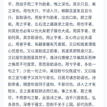
乎，而加乎而二字为助者，悔之深也。其乐只且，美
之深也。母也天只、不谅人只，椒聊且逺条且且与
只，皆助语也。用矣字为助者，出自口矣。颜之厚
矣。用之字者，左右流之寤寐求之是也。用也字者，
何其处也必有以也允矣君子展也大成。用其字者，夜
如何其，其亦助语也。用止字者，女心伤止征夫遑
止。用者字者，有翩者鵻有芃者狐，又曰知我者谓我
心忧是也。又以语助连正韵者，其虚其邪既亟只且，
又曰是究是图亶其然乎。逸诗曰唐棣之华偏其反而神
之格思不可度思，思而皆助语也。用兮字者，多处一
句之下，少处一句之中。美目盼兮仪既成兮，又曰缁
衣之宜兮敝予又改为兮是也。日居月诸亦助语也。诗
韵乖者，隔室听音同于逺响，不甚切也。诗人之才有
短长，言之直者取辞达而已矣。事之长者，歌之难
尽，不思章句之繁，此皆诗之体。洎乎六国丧乱，弘
多哀伤，深寄于骚文，怨刺不关于上国。前代尚质，