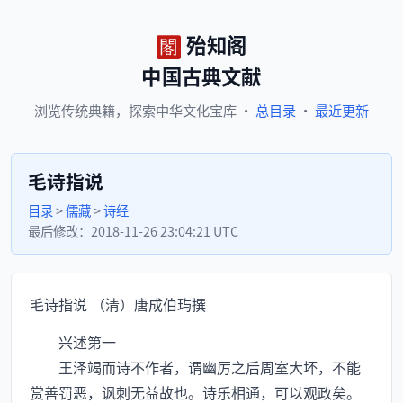
殆知阁
中国古典文献
浏览
传统典籍，
探索
中华文化宝库
·
总目录
·
最近更新
毛诗指说
目录
>
儒藏
>
诗经
最后修改：
2018-11-26 23:04:21 UTC
毛诗指说 （清）唐成伯玙撰
兴述第一
王泽竭而诗不作者，谓幽厉之后周室大坏，不能
赏善罚恶，讽刺无益故也。诗乐相通，可以观政矣。