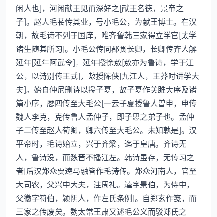
闲人也]，河闲献王见而深好之[献王名徳，景帝之
子]。赵人毛苌传其业，号小毛公，为献王博士。在汉
朝，故毛诗不列于国庠，唯齐鲁韩三家得立学官[太学
诸生随其所习]。小毛公传同郡贯长卿，长卿传齐人解
延年[延年阿武令]，延年授徐敖[敖亦为鲁诗，学于江
公，以诗别传王式]，敖授陈侠[九江人，王莽时讲学大
夫]。始自仲尼删诗以授子夏，故子夏作关雎大序及诸
篇小序，厯四传至大毛公[一云子夏授鲁人曽申，申传
魏人李克，克传鲁人孟仲子，即子思之弟子也。孟仲
子二传至赵人荀卿，卿六传至大毛公。未知孰是]。汉
平帝时，毛诗始立，兴于齐梁，迄于皇唐。齐诗无
人，鲁诗没，而魏晋不播江左。韩诗虽存，无传习之
者[后汉郑众贾逵马融皆作毛诗传。郑众河南人，官至
大司农，父兴中大夫，注周礼。逵字景伯，为侍中，
父徽字符伯，颍阴人，作左氏条例]。自郑玄作笺，而
三家之传废矣。魏太常王肃又述毛公义而驳郑氏之