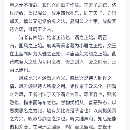
地之无不覆载，和乐兴而颂声作矣。在天子之徳，诸
侯所致，鲁以周公，故用四代礼乐，同于天子，亦得
郊天。僖公又能修伯禽之法，复周公之土宇，故録其
诗之颂，继周王之末。
诗者有四始，始者正诗也，谓之正始。周召二
南，国风之正始。鹿鸣菁菁者莪为小雅之正始，文王
在上至卷阿为大雅之正始，清庙至般为颂之正始。此
诗陈圣人之徳为功用之极，修之则兴，废之则衰，正
由此始也。
风赋比兴雅颂谓之六义，赋比兴是诗人制作之
情，风雅颂是诗人所歌之用。诸侯禀王政风化一国谓
之为风，王者制法于天下谓之为雅。颂者容也，赋者
敷也，指事而陈布之也。然物类相从，善恶殊态，以
恶类恶名之为比，墙有茨比方是子者也；以美拟美谓
之为兴，叹咏尽韵善之深也。听关雎声和，知后妃能
谐和众妾，在河洲之阔逺，喻门壸之幽深。鸳鸯于