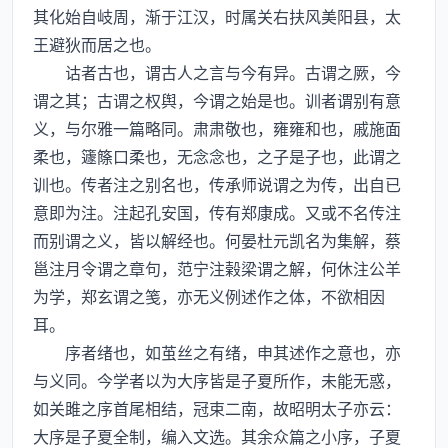
其化始自岐周，渐于江汉，时属关右扶风美阳县，太
王避狄而居之也。
诂者古也，谓古人之言与今有异。古谓之厥，今
谓之其；古谓之权舆，今谓之始是也。训者谓别有意
义，与尔雅一篇略同。肃肃敬也，雍雍和也，戚施面
柔也，籧篨口柔也，无念念也，之子是子也，此谓之
训也。传者注之别名也，传承师说谓之为传，出自已
意即为注。注起孔安国，传有郑康成。又或不名传注
而别谓之义，皆以解经也。何晏杜元凯名为集解，蔡
邕注月令谓之章句，范宁注榖梁谓之解，何休注公羊
为学，郑玄谓之笺，亦无义例述作之体，不欲相因
耳。
序者绪也，如茧丝之有绪，申其述作之意也，亦
与义同。今学者以为大序皆是子夏所作，未能无惑，
如关雎之序首尾相结，冠束二南，故昭明太子亦云：
大序是子夏全制，编入文选。其余众篇之小序，子夏