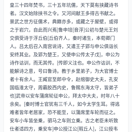
皇三十四年焚书，三十五年坑儒，天下莫有挟藏诗书
者。汉文始除挟书之令。又河间献王多得古书献之。
景武之世方征儒术，典籍亦多，或藏之于屋壁，或得
之于岩穴，自此而兴焉]鲁申培[音浮]公初与楚元王刘
交俱受诗于浮丘伯[丘伯齐人，秦时诸生，本荀卿门
人。吕太后召入南宫说诗，又遣王子郢与申公俱诣长
安终其业。及郢为楚王，又使申公传太子戊]，申公为
诗作诂训，而无其传。[传即义注也。申公作诂训，不
能解诗之意，号曰鲁诗。教于乡里弟子，为大官博士
者十有余人。王臧官至郎中令，赵绾御史大夫，孔安
国临淮太守，周霸胶西内史，鲁赐东海太守，皆弟子
也]武帝以安车蒲席轮征申公，拜太中大夫，时年八十
余矣。[秦时博士官犹有三千人，如今太学生耳。得逃
难者皆年老居家，恐不能至，以蒲席里车轮而征之。
安车小车皆坐乗，驷马之车则立乗。古之老臣未听致
仕者适四方，乗安车]申公授江公[瑕丘人]，江公授韦