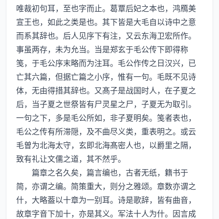
唯裁初句耳，至也字而止。葛覃后妃之本也，鸿鴈美
宣王也，如此之类是也。其下皆是大毛自以诗中之意
而系其辞也。后人见序下有注，又云东海卫宏所作。
事虽两存，未为允当。当是郑玄于毛公传下即得称
笺，于毛公序末略而为注耳。毛公作传之日汉兴，已
亡其六篇，但据亡篇之小序，惟有一句。毛既不见诗
体，无由得措其辞也。又髙子是战国时人，在子夏之
后，当子夏之世祭皆有尸灵星之尸，子夏无为取引。
一句之下，多是毛公所如，非子夏明矣。笺者表也，
毛公之传有所滞隠，及不曲尽义类，重表明之。或云
毛曽为北海太守，玄即北海髙密人也，以爵里之隔，
致有礼让文儒之道，其不然乎。
篇章之名久矣，篇言编也，古者无纸，籍书于
简，亦谓之编。简策重大，则分之雅颂。章数亦谓之
什，大略葢以十章为一别耳。诗是歌辞，皆有曲音，
故章字音下加十，亦是其义。军法十人为什。因言成