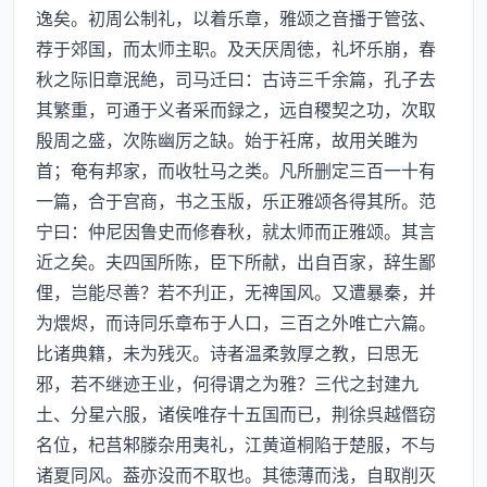
逸矣。初周公制礼，以着乐章，雅颂之音播于管弦、
荐于郊国，而太师主职。及天厌周徳，礼坏乐崩，春
秋之际旧章泯絶，司马迁曰：古诗三千余篇，孔子去
其繁重，可通于义者采而録之，远自稷契之功，次取
殷周之盛，次陈幽厉之缺。始于衽席，故用关雎为
首；奄有邦家，而收牡马之类。凡所删定三百一十有
一篇，合于宫商，书之玉版，乐正雅颂各得其所。范
宁曰：仲尼因鲁史而修春秋，就太师而正雅颂。其言
近之矣。夫四国所陈，臣下所献，出自百家，辞生鄙
俚，岂能尽善？若不刋正，无禆国风。又遭暴秦，并
为煨烬，而诗同乐章布于人口，三百之外唯亡六篇。
比诸典籍，未为残灭。诗者温柔敦厚之教，曰思无
邪，若不继迹王业，何得谓之为雅？三代之封建九
土、分星六服，诸侯唯存十五国而已，荆徐呉越僭窃
名位，杞莒邾滕杂用夷礼，江黄道桐陷于楚服，不与
诸夏同风。葢亦没而不取也。其徳薄而浅，自取削灭