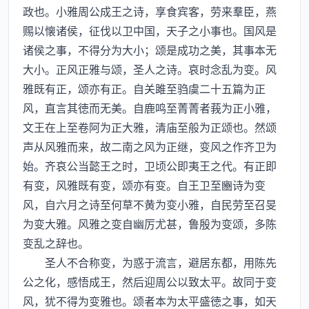
政也。小雅周公成王之诗，享食宾客，劳来羣臣，燕
赐以懐诸侯，征伐以卫中国，天子之小事也。国风是
诸侯之事，不得分为大小；颂是成功之美，其事本无
大小。正风正雅与颂，圣人之诗。哀时念乱为变。风
雅既有正，颂亦有正。自关雎至驺虞二十五篇为正
风，直言其徳而无美。自鹿鸣至菁菁者莪为正小雅，
文王在上至卷阿为正大雅，清庙至般为正颂也。然颂
声从风雅而来，故二南之风为正继，变风之作齐卫为
始。齐哀公当懿王之时，卫顷公即夷王之代。有正即
有变，风雅既有变，颂亦有变。自王卫至豳诗为变
风，自六月之诗至何草不黄为变小雅，自民劳至召旻
为变大雅。风雅之变自幽厉尤甚，鲁殷为变颂，多陈
变乱之辞也。
圣人不合称变，为惑于流言，避居东都，用陈先
公之化，感悟成王，然后迎周公以致太平。故同于变
风，犹不得为变雅也。颂者本为太平盛徳之事，如天