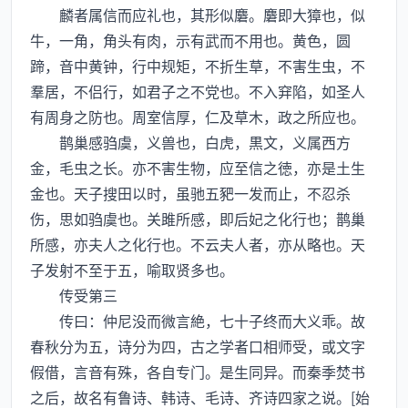
麟者属信而应礼也，其形似麏。麏即大獐也，似
牛，一角，角头有肉，示有武而不用也。黄色，圆
蹄，音中黄钟，行中规矩，不折生草，不害生虫，不
羣居，不侣行，如君子之不党也。不入穽陷，如圣人
有周身之防也。周室信厚，仁及草木，政之所应也。
鹊巢感驺虞，义兽也，白虎，黒文，义属西方
金，毛虫之长。亦不害生物，应至信之徳，亦是土生
金也。天子搜田以时，虽驰五豝一发而止，不忍杀
伤，思如驺虞也。关雎所感，即后妃之化行也；鹊巢
所感，亦夫人之化行也。不云夫人者，亦从略也。天
子发射不至于五，喻取贤多也。
传受第三
传曰：仲尼没而微言絶，七十子终而大义乖。故
春秋分为五，诗分为四，古之学者口相师受，或文字
假借，言音有殊，各自专门。是生同异。而秦季焚书
之后，故名有鲁诗、韩诗、毛诗、齐诗四家之说。[始