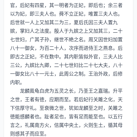
官，后妃有四星，其一明者为正妃，即后也；余三者
以为妃，即三夫人也。舜不立正妃，唯置三夫人也。
后世就一人上又加其二为三，夏后氏因三夫人置九
嫔，掌妇人之法度。殷人于九嫔之上又加其三，二十
七世妇，广其子孙，继世不絶之名。周又因世妇加置
八十一御女，为百二十人，次序而进侍王之燕息。后
即古之正妃，不在数中。其内职皆拟外官，三夫人比
三公，九嫔比九卿，二十七世妇比二十七大夫，八十
一御女比八十一元士，此周公之制。王治外政，后修
内职。
龙麟鳯龟白虎为五灵之长，乃圣王之嘉瑞。升平
之世，王者有徳，应期而至。若后妃行关雎之化，天
下信厚守礼。至衰微之世，犹如龙麟至之时，关雎之
徳能感麟者也。趾者足也，皆有足而能至也。以五行
言之，礼属南方火，信属中央土，火则生土，循其母
则感其子而应至。