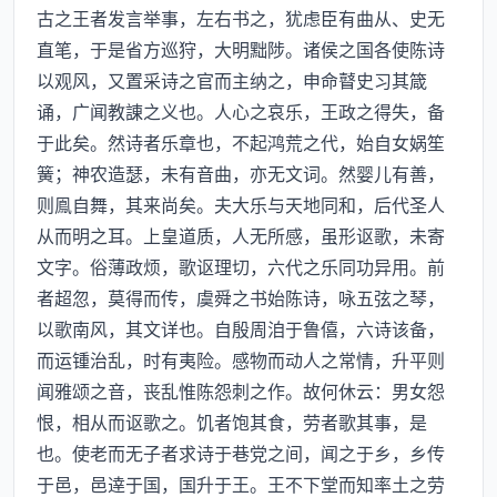
古之王者发言举事，左右书之，犹虑臣有曲从、史无
直笔，于是省方巡狩，大明黜陟。诸侯之国各使陈诗
以观风，又置采诗之官而主纳之，申命瞽史习其箴
诵，广闻教諌之义也。人心之哀乐，王政之得失，备
于此矣。然诗者乐章也，不起鸿荒之代，始自女娲笙
簧；神农造瑟，未有音曲，亦无文词。然婴儿有善，
则鳯自舞，其来尚矣。夫大乐与天地同和，后代圣人
从而明之耳。上皇道质，人无所感，虽形讴歌，未寄
文字。俗薄政烦，歌讴理切，六代之乐同功异用。前
者超忽，莫得而传，虞舜之书始陈诗，咏五弦之琴，
以歌南风，其文详也。自殷周洎于鲁僖，六诗该备，
而运锺治乱，时有夷险。感物而动人之常情，升平则
闻雅颂之音，丧乱惟陈怨刺之作。故何休云：男女怨
恨，相从而讴歌之。饥者饱其食，劳者歌其事，是
也。使老而无子者求诗于巷党之间，闻之于乡，乡传
于邑，邑逹于国，国升于王。王不下堂而知率土之劳