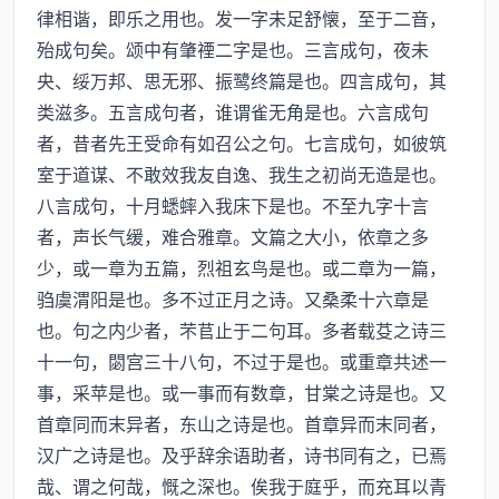
律相谐，即乐之用也。发一字未足舒懐，至于二音，
殆成句矣。颂中有肇禋二字是也。三言成句，夜未
央、绥万邦、思无邪、振鹭终篇是也。四言成句，其
类滋多。五言成句者，谁谓雀无角是也。六言成句
者，昔者先王受命有如召公之句。七言成句，如彼筑
室于道谋、不敢效我友自逸、我生之初尚无造是也。
八言成句，十月蟋蟀入我床下是也。不至九字十言
者，声长气缓，难合雅章。文篇之大小，依章之多
少，或一章为五篇，烈祖玄鸟是也。或二章为一篇，
驺虞渭阳是也。多不过正月之诗。又桑柔十六章是
也。句之内少者，芣苢止于二句耳。多者载芟之诗三
十一句，閟宫三十八句，不过于是也。或重章共述一
事，采苹是也。或一事而有数章，甘棠之诗是也。又
首章同而末异者，东山之诗是也。首章异而末同者，
汉广之诗是也。及乎辞余语助者，诗书同有之，已焉
哉、谓之何哉，慨之深也。俟我于庭乎，而充耳以青