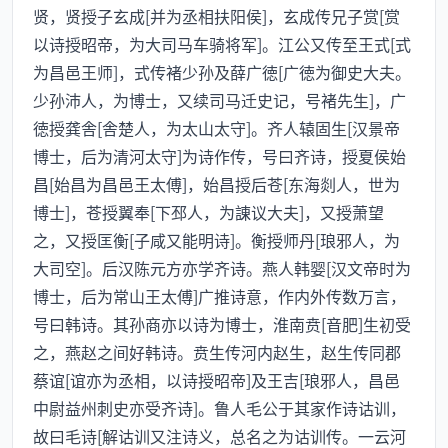
贤，贤授子玄成[并为丞相扶阳侯]，玄成传兄子赏[赏
以诗授昭帝，为大司马车骑将军]。江公又传至王式[式
为昌邑王师]，式传褚少孙及薛广徳[广徳为御史大夫。
少孙沛人，为博士，又续司马迁史记，号褚先生]，广
徳授龚舎[舎楚人，为太山太守]。齐人辕固生[汉景帝
博士，后为清河太守]为诗作传，号曰齐诗，授夏侯始
昌[始昌为昌邑王太傅]，始昌授后苍[东海剡人，世为
博士]，苍授翼奉[下邳人，为諌议大夫]，又授萧望
之，又授匡衡[子咸又能明诗]。衡授师丹[琅邪人，为
大司空]。后汉陈元方亦学齐诗。燕人韩婴[汉文帝时为
博士，后为常山王太傅]广推诗意，作内外传数万言，
号曰韩诗。其孙商亦以诗为博士，淮南贲[音肥]生初受
之，燕赵之间好韩诗。贲生传河内赵生，赵生传同郡
蔡谊[谊亦为丞相，以诗授昭帝]及王吉[琅邪人，昌邑
中尉益州刺史亦受齐诗]。鲁人毛公于其家作诗诂训，
故曰毛诗[解诂训又注诗义，总名之为诂训传。一云河