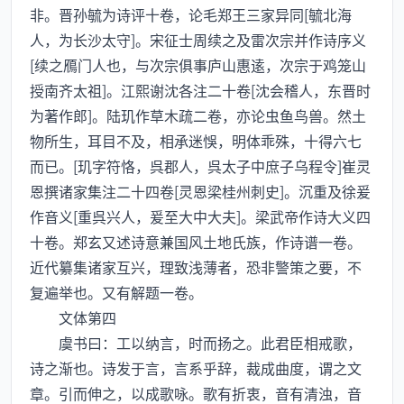
非。晋孙毓为诗评十卷，论毛郑王三家异同[毓北海
人，为长沙太守]。宋征士周续之及雷次宗并作诗序义
[续之鴈门人也，与次宗俱事庐山惠逺，次宗于鸡笼山
授南齐太祖]。江熙谢沈各注二十卷[沈会稽人，东晋时
为著作郎]。陆玑作草木疏二卷，亦论虫鱼鸟兽。然土
物所生，耳目不及，相承迷悞，明体乖殊，十得六七
而已。[玑字符恪，呉郡人，呉太子中庶子乌程令]崔灵
恩撰诸家集注二十四卷[灵恩梁桂州刺史]。沉重及徐爰
作音义[重呉兴人，爰至大中大夫]。梁武帝作诗大义四
十卷。郑玄又述诗意兼国风土地氏族，作诗谱一卷。
近代纂集诸家互兴，理致浅薄者，恐非警策之要，不
复遍举也。又有解题一卷。
文体第四
虞书曰：工以纳言，时而扬之。此君臣相戒歌，
诗之渐也。诗发于言，言系乎辞，裁成曲度，谓之文
章。引而伸之，以成歌咏。歌有折衷，音有清浊，音