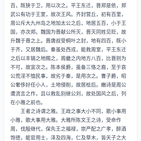
百，既狭于卫，用以次之。平王东迁，晋郑是依，郑
武公有功于王室，故次王风。齐封营丘，初有百里，
周公斥大九州岛之地加太公之后，地居五百，小于王
国，亦次郑。魏国为晋献公所灭，晋灭同姓见贬，故
升魏于晋之上。晋唐叔受桐叶之封，地有四百，既小
于齐，又居魏后。秦虽处西戎，能救周室，平王东迁
之后以丰镐之地赐之，周畿之内地方八百，比晋则为
不可，故宜次之。陈本侯爵，虽备三恪之裔，至于哀
公荒淫不恤民事，故劣于秦，是用次之。曹子爵，昭
公奢侈好任小人，土地侵削，故居桧后。豳诗是周公
遭流言之作，且以救乱别继公刘，故处国风之后，列
在小雅之前也。
王者之诗谓之雅。王政之事大小不同，歌小事用
小雅，歌大事用大雅。大雅所陈文王之诗，受命作
周，伐殷继代，保先王之福禄，崇严配之广孝，醉酒
饱徳，能官用士，泽及四海，仁及草木，皆天子之大