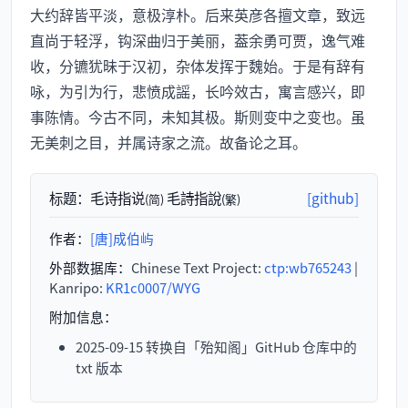
大约辞皆平淡，意极淳朴。后来英彦各擅文章，致远
直尚于轻浮，钩深曲归于美丽，葢余勇可贾，逸气难
收，分镳犹昧于汉初，杂体发挥于魏始。于是有辞有
咏，为引为行，悲愤成謡，长吟效古，寓言感兴，即
事陈情。今古不同，未知其极。斯则变中之变也。虽
无美刺之目，并属诗家之流。故备论之耳。
标题：
毛诗指说
毛詩指說
[github]
(简)
(繁)
作者：
[唐]成伯屿
外部数据库：
Chinese Text Project:
ctp:wb765243
|
Kanripo:
KR1c0007/WYG
附加信息：
2025-09-15 转换自「殆知阁」GitHub 仓库中的
txt 版本