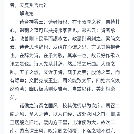
者，夫复奚言焉？
解说第二
诗含神雾云：诗者持也，在于敦厚之教，自持其
心，讽刺之道可以扶持邦家者也。郑玄云：诗者承
也，政善则下民承而讃咏之，政恶则讽刺之。梁简文
云：诗者思也辞也，发虑在心谓之思，言见其懐抱者
也。在辞为诗，在乐为歌，其本一也。故云好作歌以
讯之是也。诗人先系其辞，然后播之乐曲。大康之
乱，五子之歌，文近于诗，载于夏典；殷汤之盛，而
有颂声；文武克成王业，周公能致太平，四始六义焕
然昭著；幽厉板荡则变雅着，自兹以往，美刺相杂
矣。
诸侯之诗谓之国风，校其优劣以为次序。周召二
南之风，圣人之诗，以为正经，故处众国之首。邶墉
卫居殷之旧地，畿内方千里，比诸侯为大，故次二
南。黍离谓王风，叹宗周之倾覆，卜洛之地不过六