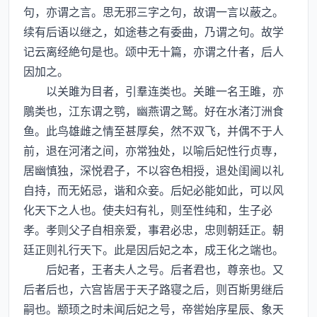
句，亦谓之言。思无邪三字之句，故谓一言以蔽之。
续有后语以继之，如途巷之有委曲，乃谓之句。故学
记云离经絶句是也。颂中无十篇，亦谓之什者，后人
因加之。
以关雎为目者，引羣连类也。关雎一名王雎，亦
鵰类也，江东谓之鹗，幽燕谓之鹫。好在水渚汀洲食
鱼。此鸟雄雌之情至甚厚矣，然不双飞，并偶不于人
前，退在河渚之间，亦常独处，以喻后妃性行贞専，
居幽慎独，深悦君子，不以容色相授，退处闺阃以礼
自持，而无妬忌，谐和众妾。后妃必能如此，可以风
化天下之人也。使夫妇有礼，则至性纯和，生子必
孝。孝则父子自相亲爱，事君必忠，忠则朝廷正。朝
廷正则礼行天下。此是因后妃之本，成王化之端也。
后妃者，王者夫人之号。后者君也，尊亲也。又
后者后也，六宫皆居于天子路寝之后，则百斯男继后
嗣也。颛顼之时未闻后妃之号，帝喾始序星辰、象天