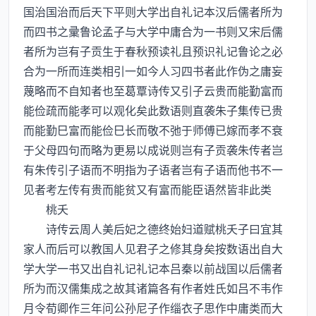
国治国治而后天下平则大学出自礼记本汉后儒者所为
而四书之彚鲁论孟子与大学中庸合为一书则又宋后儒
者所为岂有子贡生于春秋预读礼且预识礼记鲁论之必
合为一所而连类相引一如今人习四书者此作伪之庸妄
蔑略而不自知者也至葛覃诗传又引子云贵而能勤富而
能俭疏而能孝可以观化矣此数语则直袭朱子集传已贵
而能勤巳富而能俭巳长而敬不弛于师傅已嫁而孝不衰
于父母四句而略为更易以成说则岂有子贡袭朱传者岂
有朱传引子语而不明指为子语者岂有子语而他书不一
见者考左传有贵而能贫又有富而能臣语然皆非此类
桃夭
诗传云周人美后妃之德终始妇道赋桃夭子曰宜其
家人而后可以教国人见君子之修其身矣按数语出自大
学大学一书又出自礼记礼记本吕秦以前战国以后儒者
所为而汉儒集成之故其诸篇各有作者姓氏如吕不韦作
月令荀卿作三年问公孙尼子作缁衣子思作中庸类而大