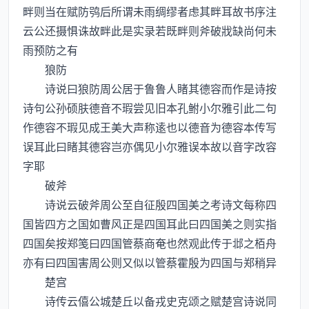
畔则当在赋防鸮后所谓未雨绸缪者虑其畔耳故书序注
云公还摄惧诛故畔此是实录若既畔则斧破戕缺尚何未
雨预防之有
狼防
诗说曰狼防周公居于鲁鲁人睹其德容而作是诗按
诗句公孙硕肤德音不瑕尝见旧本孔鲋小尔雅引此二句
作德容不瑕见成王美大声称逺也以德音为德容本传写
误耳此曰睹其德容岂亦偶见小尔雅误本故以音字改容
字耶
破斧
诗说云破斧周公至自征殷四国美之考诗文每称四
国皆四方之国如曹风正是四国耳此曰四国美之则实指
四国矣按郑笺曰四国管蔡商奄也然观此传于邶之栢舟
亦有曰四国害周公则又似以管蔡霍殷为四国与郑稍异
楚宫
诗传云僖公城楚丘以备戎史克颂之赋楚宫诗说同