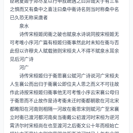
臣聘夏姬于郑尽室以行申叔跪遇之曰异哉夫子有三军
之惧而又有桑中之喜注曰桑中衞诗名则当时称桑中名
已久恐无称采唐者
泉水
诗传宋桓姬闵衞之破也赋泉水诗说同按宋桓姬无
可考唯小序河广篇有桓姬归衞事然此时未知在衞与否
此但以许穆夫人赋载驰则宋桓夫人不得不赋泉水耳余
见后河广诗
河广
诗传宋桓姬归于衞思襄公赋河广诗说河广宋桓夫
人生襄公而出归于衞襄公即位夫人思之而义不可往故
作此诗按宋桓姬归衞事他无可考惟小序云宋襄公母归
于衞思而不止故作是诗考衞未迁时衞都朝歌在河北宋
都睢阳在河南则相隔一河故在衞思宋则赋河广至宋襄
立时衞已渡河都河南矣当衞戴公初渡河时宋桓为逆河
霄济尔时宋桓尚在也至渡河之后衞文公十年而桓始亡