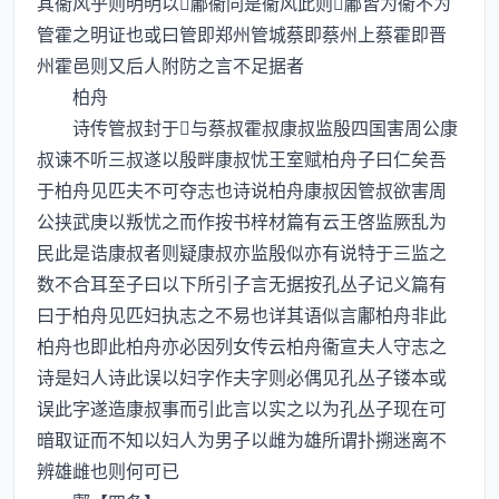
其衞风乎则明明以鄘衞同是衞风此则鄘皆为衞不为
管霍之明证也或曰管即郑州管城蔡即蔡州上蔡霍即晋
州霍邑则又后人附防之言不足据者
柏舟
诗传管叔封于与蔡叔霍叔康叔监殷四国害周公康
叔谏不听三叔遂以殷畔康叔忧王室赋柏舟子曰仁矣吾
于柏舟见匹夫不可夺志也诗说柏舟康叔因管叔欲害周
公挟武庚以叛忧之而作按书梓材篇有云王啓监厥乱为
民此是诰康叔者则疑康叔亦监殷似亦有说特于三监之
数不合耳至子曰以下所引子言无据按孔丛子记义篇有
曰于柏舟见匹妇执志之不易也详其语似言鄘柏舟非此
柏舟也即此柏舟亦必因列女传云柏舟衞宣夫人守志之
诗是妇人诗此误以妇字作夫字则必偶见孔丛子镂本或
误此字遂造康叔事而引此言以实之以为孔丛子现在可
暗取证而不知以妇人为男子以雌为雄所谓扑搠迷离不
辨雄雌也则何可已