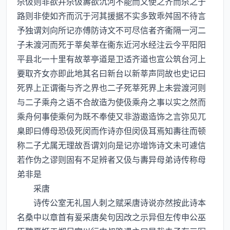
杀伋则非欲并杀伋夀欲沉河不能而又使之齐而杀之于
路则非使如齐而沉于河其援据不实多致乖舛固不待言
予独谓刘向所记亦傅防诗文不可尽信者齐衞隔一河二
子未渡河而死于莘矣莘在衞东近河水经注云今平阳阳
平县北一十里有故莘亭道是卫适齐道也宣公筑台河上
要取齐女亦即此地其名曰新台以新莘声同故也史记曰
死界上正谓衞与齐之界也二子死莘死界上未尝渡河则
与二子乘舟之语不合故造为使伋乘舟之事以实之然而
乘舟何事使乘何为既不奉使又非游遨造饰之言弥见兀
臬即曰傅母恐伋死闵而作诗亦但闵伋耳焉知夀往而顿
称二子尤属无理故吾谓刘向是记亦增饰诗文未可遽信
若作伪之谬则固有不足辨者又伋与夀异母弟诗传称母
弟非是
采唐
诗传公室无礼国人刺之赋采唐诗说亦然按此诗本
名桑中以章首有爰采唐矣句因改之示异但左传申公巫