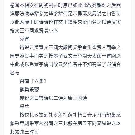
卷耳本相次在周初制礼时序已如此此故列麟趾之后西
洋厯法改毕觜参为毕参觜何足示异耶又晁说之曰鲁诗
以此为康王时诗诗说作文王遣使求贤而劳之以诗反实
指文王不同求贤袭小序
兎罝
诗说云兎置文王闻太颠闳夭散宜生皆贤人而举之
国史咏其事而美之按墨子云文王举闳夭太颠于置网之
中此或以兎置字偶同故云然作者并不知有墨子岂偶合
者与
召南【六条】
鹊巢采蘩
晁说之曰鲁诗以二诗为康王时诗
采苹
按仪礼乡饮酒礼乡射礼燕礼皆曰合乐召南鹊巢采
蘩采苹则采苹为召南之三此叙在第五不同又晁说之以
此为康王时诗