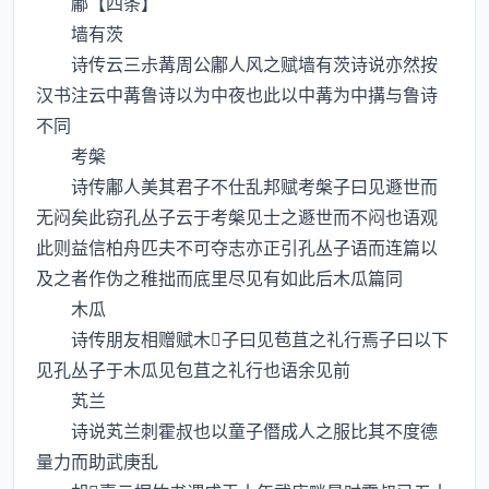
鄘【四条】
墙有茨
诗传云三尗冓周公鄘人风之赋墙有茨诗说亦然按
汉书注云中冓鲁诗以为中夜也此以中冓为中搆与鲁诗
不同
考槃
诗传鄘人美其君子不仕乱邦赋考槃子曰见遯世而
无闷矣此窃孔丛子云于考槃见士之遯世而不闷也语观
此则益信柏舟匹夫不可夺志亦正引孔丛子语而连篇以
及之者作伪之稚拙而底里尽见有如此后木瓜篇同
木瓜
诗传朋友相赠赋木子曰见苞苴之礼行焉子曰以下
见孔丛子于木瓜见包苴之礼行也语余见前
芄兰
诗说芄兰刺霍叔也以童子僭成人之服比其不度德
量力而助武庚乱