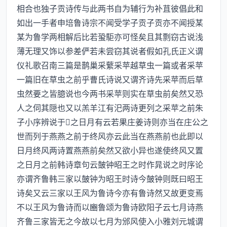
相合也独子贡诗传与此两书自为辅行为补苴彼倡此和
如出一手者申培鲁诗宗不闻受学子贡子贡亦不闻授某
某为鲁学两相解后比若蛩駏亦可怪矣且其剽窃古说浅
薄无理又饰以参差俨若未尝窃其说者假如孔氏正义谓
仪礼歌召南三篇是鹊巢采蘩采苹越草虫一篇或者采苹
一篇旧在草虫之前乎曹氏诗说又谓齐诗先采苹而后草
虫然要之皆臆说也今两书采苹则实在草虫前矣然又恐
人之伺其隠也又以羔羊江有汜两诗更列之采苹之前朱
子小序辨说于之日月有云若果庄姜诗则亦当在庄公之
世而列于燕燕之前于终风亦云此当在燕燕前也此即以
日月终风两诗置燕燕前矣然又欲小异也遂使终风又置
之日月之前韩诗章句云皷钟昭王之时作晁说之时序论
亦谓齐鲁韩三家以皷钟为昭王时诗今皷钟则既曰昭王
诗矣又云三家以王风为鲁诗今亦有鲁诗然又故更变焉
不以王风为鲁诗而以豳鲁颂为鲁诗欧阳子云七月诗燕
齐鲁三家皆无之今故以七月为邠风使入小雅刘元城谓