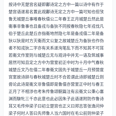
按诗中无楚宫名疑即鄘诗定之方中一篇以诗中有作于
楚宫语遂易名置此观鄘诗无定之方中一篇可知也但攷
鲁无城楚丘事唯春秋僖公二年春王正月城楚丘然此是
衞事非鲁事也且备戎与备狄不同按春秋隐七年戎伐凡
伯于楚丘此楚丘亦指衞地然隐七年是备戎僖二年是备
狄以狄是时方灭衞而文公复之故城楚丘为备狄也作伪
者不知戎狄二字亦有关系遂洵笔乱下而不知其不可耳
若衞文作室则与城楚丘无与观诗中并无一语及筑城事
居然可知且定之方中为营室初正中时为十月中气春秋
城楚丘文乃在僖二年春衞文固先于城楚丘一月预营度
宫室故诗辞与春秋城楚丘时不合若谓此诗即城楚丘则
毋论此诗是衞文非鲁僖即是鲁僖亦营室正中时与春王
正月了不相渉也考朱传鲁颂駉篇注有云衞文公秉心塞
渊而騋牝三千亦此意也此必因朱子此语遂附防作鲁诗
耳又毛传仲梁子曰初立楚宫也正义曰郑志答张逸问仲
梁子何时人答曰先师鲁人当六国时在毛公前则仲梁子