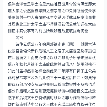
侯泮宫泮宫是学太庙是宗庙唯蔡邕月令论有明堂即太
庙太学之说然晋袁凖辨之谓宗庙之中鬼神所居使众学
处焉飨射于中人鬼慢黩死生交错囚俘截耳疮痍流血非
其理也此正辨太学太庙不得相混若僖公献防谓在太庙
则正中其说事有为前古所既辨者乃复取扰焉何也
閟宫
诗传云僖公八年始用郊禘史克【阙】 赋閟宫诗
説閟宫鲁僖公新作后稷文王之庙于太庙世室及孝惠桓
庄四寴庙之上而史克作诗以颂之非孔子所录也据春秋
僖八年秋七月禘于太庙故此凿然曰僖八年始用郊禘不
知此时虽禘然非始禘也前此闵二年即有曰禘于庄公矣
此时虽禘亦不及郊后此僖三十一年然后曰四卜郊矣禘
即冒取郊乃预支况诗中亦明云秋而载尝并不及禘也若
僖公作后稷文王庙则更无据徒以诗中颂后稷文王故云
然不知后稷文王亦特修庙时颂及之非为作新庙颂也若
颂作新庙则诗中又有太王武王宜增二庙矣春秋兴作虽