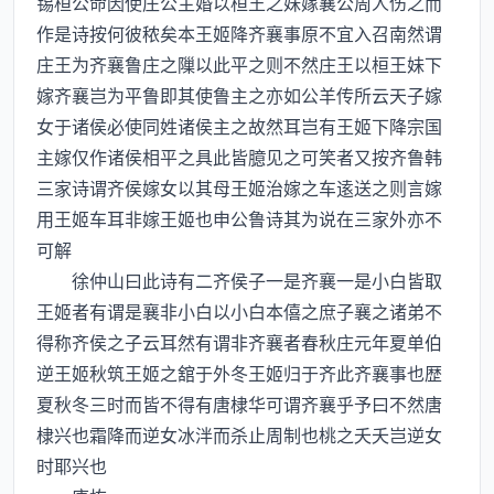
锡桓公命因使庄公主婚以桓王之妹嫁襄公周人伤之而
作是诗按何彼秾矣本王姬降齐襄事原不宜入召南然谓
庄王为齐襄鲁庄之隟以此平之则不然庄王以桓王妹下
嫁齐襄岂为平鲁即其使鲁主之亦如公羊传所云天子嫁
女于诸侯必使同姓诸侯主之故然耳岂有王姬下降宗国
主嫁仅作诸侯相平之具此皆臆见之可笑者又按齐鲁韩
三家诗谓齐侯嫁女以其母王姬治嫁之车逺送之则言嫁
用王姬车耳非嫁王姬也申公鲁诗其为说在三家外亦不
可解
徐仲山曰此诗有二齐侯子一是齐襄一是小白皆取
王姬者有谓是襄非小白以小白本僖之庶子襄之诸弟不
得称齐侯之子云耳然有谓非齐襄者春秋庄元年夏单伯
逆王姬秋筑王姬之舘于外冬王姬归于齐此齐襄事也歴
夏秋冬三时而皆不得有唐棣华可谓齐襄乎予曰不然唐
棣兴也霜降而逆女冰泮而杀止周制也桃之夭夭岂逆女
时耶兴也