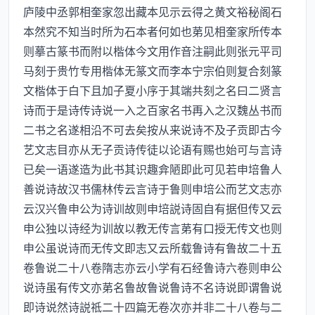
庐陵中丞郭相奎家忽出藏本见示云得之黄文裕秘阁石
本然究不知当时所为石本者何如也苐见相奎家所传本
则摹古篆书而附以楷体今文用作音注嗣此则张元平司
马刻于贵竹专用楷体无篆文而李本宁宗伯则复合刻篆
文楷体于白下且加子夏小序于其端共刻之名曰二贤言
诗而于是诗传诗说一入之百家名书再入之汉魏丛书而
二书之名遂相沿不可去矣按从来说诗不及子贡即古今
艺文志目亦从无子贡诗传徒以论语有赐也始可与言诗
已矣一语遂造为此书其识趣弇陋即此可见若申培鲁人
善说诗故汉书儒林传云言诗于鲁则申培公而艺文志亦
云汉兴鲁申公为诗训故则申培説诗固自有据但传又云
申公独以诗经为训故以教无传言苐有口授无传文也则
申公虽说诗而无传文即志又云所载鲁诗有鲁故二十五
卷鲁说二十八卷隋志亦云小学有石经鲁诗六卷则申公
说诗虽有传文亦苐名鲁故鲁说鲁诗不名诗说即谓鲁说
即诗说然诗説祗二十四篇无卷次亦并非二十八卷与二