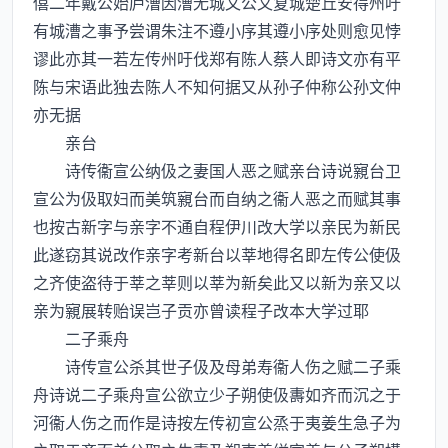
僖二年戴公始庐漕因漕无城文公又复城楚丘安得州吁
有城漕之事予尝谓朱注不遵小序其遵小序处则愈见悖
谬此亦其一若左传州吁伐郑有陈人蔡人即诗文亦有平
陈与宋语此独去陈人不知何据又从孙子仲称公孙文仲
亦无据
亲台
诗传衞宣公纳伋之妻国人恶之赋亲台诗说寴台卫
宣公为伋取妇而美筑寴台而自纳之衞人恶之而赋其事
也按古新字与亲字不通自程伊川改大学以亲民为新民
此遂窃其说改作亲字考新台以莘地得名即左传公使伋
之齐使盗待于莘之莘则以莘为新矣此又以新为亲又以
亲为寴展转贻误岂子贡亦曾读程子改本大学过耶
二子乘舟
诗传宣公杀其世子伋及母弟寿衞人伤之赋二子乘
舟诗说二子乘舟宣公欲立少子朔使伋夀如齐而沉之于
河衞人伤之而作是诗按左传初宣公烝于夷姜生急子为