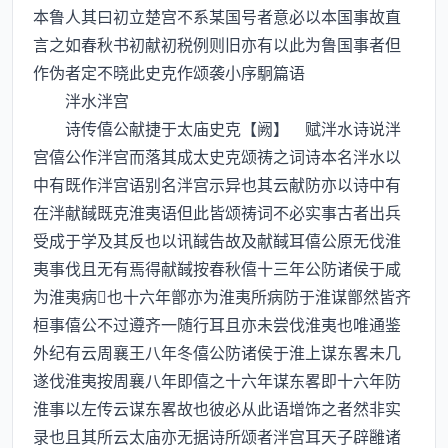
本鲁人其曰初立楚宫不系某国号者意必以本国事故直
言之如春秋书初献初税例则旧亦有以此为鲁国事者但
作伪者定不晓此史克作颂袭小序駉篇语
泮水泮宫
诗传僖公献捷于太庙史克【阙】 赋泮水诗说泮
宫僖公作泮宫而落其成太史克颂祷之词诗本名泮水以
中有既作泮宫语别名泮宫示异也其云献防亦以诗中有
在泮献馘既克淮夷语但此皆颂祷词不必实事古者出兵
受成于学及其反也以讯馘告故及献馘耳僖公原无伐淮
夷事伐且无有焉得献馘按春秋僖十三年公防诸侯于咸
为淮夷病也十六年鄫亦为淮夷所病防于淮谋鄫然皆齐
桓事僖公不过遵齐一随行耳且亦未尝伐淮夷也唯通鉴
外纪有云周襄王八年冬僖公防诸侯于淮上谋东畧未几
遂伐淮夷按周襄八年即僖之十六年谋东畧即十六年防
淮事以左传云谋东畧故也彼必从此语增饰之者然非实
录也且其所云太庙亦无据诗所颂者泮宫耳天子辟雝诸