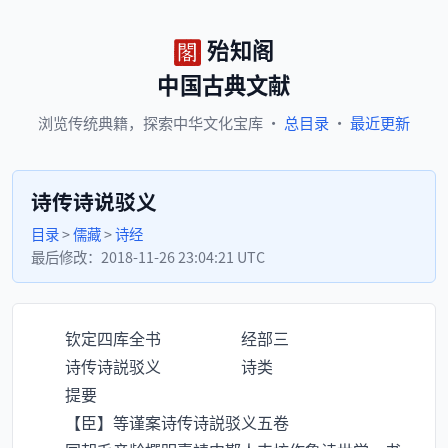
殆知阁
中国古典文献
浏览
传统典籍，
探索
中华文化宝库
·
总目录
·
最近更新
诗传诗说驳义
目录
>
儒藏
>
诗经
最后修改：
2018-11-26 23:04:21 UTC
钦定四库全书 经部三
诗传诗説驳义 诗类
提要
【臣】等谨案诗传诗説驳义五卷