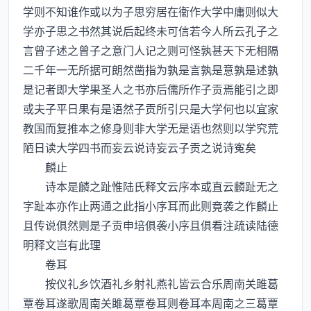
学则不知谁作或以为子思穷居在衞作大学中庸则似大
学亦子思之书然其说后起终未可信若今人所云孔子之
言曾子述之曾子之意门人记之则可怪孰甚天下无相隔
二千年一无所据可朗然凿指为孰是言孰是意孰是述孰
是记者即大学果圣人之书亦后儒所作子贡焉能引之即
或夫子平日果有是语然子贡所引只是大学何也以宜家
教国而复推本之修身则非大学无是语也然则以学究荒
陋日读大学四书而妄云说诗妄云子贡之说诗寃矣
麟止
诗本是麟之趾惟陆氏释文云序本或直云麟趾无之
字趾本亦作止两通之此指小序耳而此则竟袭之作麟止
且传说俱然则是子贡申培俱袭小序且俱看注疏读陆德
明释文岂有此理
卷耳
按仪礼乡饮酒礼乡射礼燕礼皆云合乐周南关雎葛
覃卷耳遂歌周南关雎葛覃卷耳则卷耳本周南之三葛覃