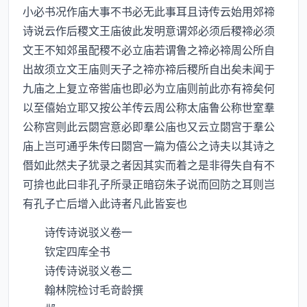
小必书况作庙大事不书必无此事耳且诗传云始用郊禘
诗说云作后稷文王庙彼此发明意谓郊必须后稷禘必须
文王不知郊虽配稷不必立庙若谓鲁之禘必禘周公所自
出故须立文王庙则天子之禘亦禘后稷所自出矣未闻于
九庙之上复立帝喾庙也即必为立庙则前此亦有禘矣何
以至僖始立耶又按公羊传云周公称太庙鲁公称世室羣
公称宫则此云閟宫意必即羣公庙也又云立閟宫于羣公
庙上岂可通乎朱传曰閟宫一篇为僖公之诗夫以其诗之
僭如此然夫子犹录之者因其实而着之是非得失自有不
可揜也此曰非孔子所录正暗窃朱子说而回防之耳则岂
有孔子亡后增入此诗者凡此皆妄也
诗传诗说驳义卷一
钦定四库全书
诗传诗说驳义卷二
翰林院检讨毛竒龄撰