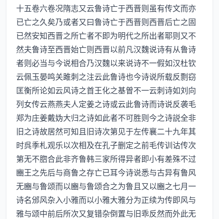
十五卷六卷况隋志又云鲁诗亡于西晋则虽有传文而亦
已亡之久矣乃或者又曰鲁诗亡于西晋则西晋后亡之固
已然安知西晋之所亡者不即为明代之所出者耶则又不
然夫鲁诗至西晋始亡则西晋以前凡汉魏说诗有从鲁诗
者则必当与今说相合乃汉魏以来说诗不一假如汉杜钦
云佩玉晏鸣关雎刺之注云此鲁诗也今诗说所载反剽窃
匡衡所论如云风诗之首王化之基曽不一云刺诗如刘向
列女传云燕燕夫人定姜之诗或云此鲁诗而诗说反袭毛
郑为庄姜戴妫大归之诗如此者不可胜则今之诗説全非
旧之诗故居然可知且旧诗次第见于左传襄二十九年其
时呉季札观乐以次相及在孔子删定之前毛传训诂传次
第无不脗合此非齐鲁韩三家所得异者即小有差殊不过
豳王之先后与商鲁之存亡已耳今诗说悉与古异有鲁风
无豳与鲁颂而以豳与鲁颂合之为鲁且又以豳之七月一
诗名邠风杂入小雅而以小雅大雅分为正续为传即风与
雅与颂中前后所次又复错杂倒置与旧乖反然而外此无