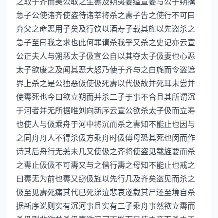
之取于齐而美公取之生夀及朔夷姜缢宣姜与公子朔搆
急子公使诸齐使盗待诸莘将杀之夀子告之使行不可曰
弃父之命恶用子矣及行饮以酒寿子载其旌以先盗杀之
急子至曰我之求也此何罪请杀我乎又杀之史记亦云宣
公正夫人与朔恶太子伋宣公自以其夺太子伋妻也心恶
太子欲废之及闻其恶大怒乃使于齐与之白旄而令盗遮
界上杀之是公独恶伋使伋死夀以代伋故并死耳未尝并
使夀死也今曰欲立朔而并杀二子于事不合且其所谓沉
于河者并无所据唯刘向新序云宣公欲杀太子伋而立寿
也使人与伋乘舟于河中将沉而杀之夀知不能止也因与
之同舟舟人不得杀伋方乘舟时伋傅母恐其死也闵而作
诗其后舟行无恙未几又使伋之齐将使盗见载旌要而杀
之夀止伋伋不可夀又与之偕行夀之母知不能止也戒之
曰夀无为前也夀又窃伋旌以先行几及齐矣盗见而杀之
伋至见夀死痛其代已死涕泣悲哀遂载其尸还至境自杀
据新序说则实有沉河事且实有二子乘舟事然欲立夀而