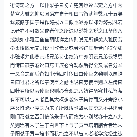
衞诗定之方中以仲梁子曰初立楚宫也遂以定之方中为
楚宫大雅之抑以国语左史倚相曰昔衞武年数九十五矣
犹箴儆于国于是作懿戒以自儆也遂亦以抑为懿戒凡若
此者亦不可数又或者传之所遗以说补之説之既备传乃
或缺如小雅嘉鱼鱼丽既详之传则说无所解矣大雅民劳
桑柔传既无文则说可攷焉又或者各得其半合而得全如
小雅頍弁此燕亲戚兄弟诗也故诗中亦明云兄弟云甥舅
而传曰燕亲戚说曰燕王族必合观然后得全又或者分举
一义合之而后备如小雅四牡传曰章使臣之勤则以国语
曰四牡君之所以章使臣之勤也说曰劳使臣则以左传曰
四牡君所以劳使臣也则必合观之乃始得备窥其私智葢
有不可以告人者且其大概多袭朱子集传而又好旁窃小
序又惟恐小序之为朱子所既辨也故从其辨之不甚辨者
则间乃袭之否则依傍朱子传而故为小别然亦十之八九
矣则岂有朱子生于百世下上与子贡申培暗脗合者岂朱
子阳袭子贡申培书而私掩之不以告人者老学究授生徒