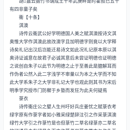
胡嘉云据竹书谓成王十年武庚畔是时霍叔已五十
有四非童子矣
衞【十条】
淇澳
诗传云衞武公好学明德国人美之赋淇澳按诗文淇
奥惟大学作淇澳此故改澳字且加明德字则竟以大学释
诗矣礼记出汉后岂能迁易诗文如此况礼记原本原以淇
奥诗证诚意在故君子必诚其意后未尝证明德也证明德
之说创自朱子以此节为明德之止于至善此是臆解耳而
作伪者公然入此二字浅学不审量以为本之大学而不知
此大学系朱子之大学非礼记大学也观此则其书为宋后
明季学究授市门防穉于乡塾而发狂为此夫何疑焉
菉衣
诗传衞庄公之嬖人生州吁好兵庄姜忧之赋菉衣考
绿字原有作菉字者如小雅采绿楚辞注引之作采菉淇澳
绿竹大学引之作菉竹是也但菉竹二草名绿菉亦二草名