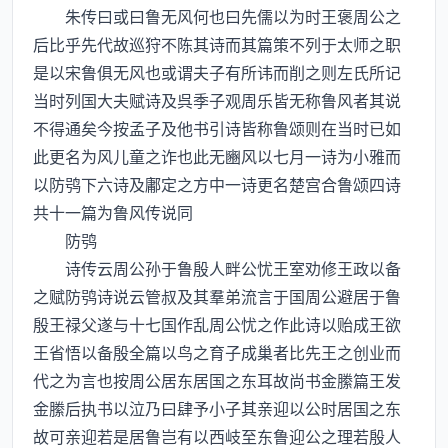
朱传曰或曰鲁无风何也曰先儒以为时王褒周公之
后比乎先代故巡狩不陈其诗而其篇策不列于太师之职
是以宋鲁俱无风也或谓夫子有所讳而削之则左氏所记
当时列国大夫赋诗及呉季子观周乐皆无称鲁风者其说
不得通矣今按孟子及他书引诗皆称鲁颂则在当时已如
此更名为风儿童之诈也此无豳风以七月一诗为小雅而
以防鸮下六诗及鄘定之方中一诗更名楚宫合鲁颂四诗
共十一篇为鲁风传说同
防鸮
诗传云周公孙于鲁殷人畔公忧王室劝修王政以备
之赋防鸮诗说云管叔及其羣弟流言于国周公避居于鲁
殷王禄父遂与十七国作乱周公忧之作此诗以贻成王欲
王省悟以备殷全篇以鸟之育子成巢者比先王之创业而
代之为言也按周公居东居国之东耳故尚书金縢篇王发
金縢后执书以泣乃曰肆予小子其亲迎以公时居国之东
故可亲迎若是居鲁岂有以西岐至东鲁迎公之理若殷人