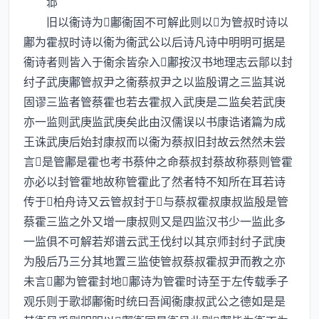
邶
旧以衞诗为鄘衞固不可解此则以为管叔时诗以
鄘为霍叔时诗以衞为衞武公以后诗凡诗中明明可据是
衞诗者则皆入于衞余皆杂入鄘按汉书地理志云鄁以封
纣子武庚鄘管叔尹之衞蔡叔尹之以监殷谓之三监其说
固谬三监者管蔡霍也若去霍叔入武庚是二监矣若武庚
亦一监则武庚监武庚矣此由汉儒误以书康诰诸篇为成
王诛武庚后始封康叔而以衞为蔡叔旧封故云然然未尝
言是管鄘是霍也考书蔡仲之命蔡叔封蔡故称蔡则管霍
亦必以封管霍地故称管霍此了然者特不知所在耳若诗
传于柏舟诗又云管叔封于与蔡叔霍叔康叔监殷是管
蔡霍三监之外又增一康叔则又是四监汉书少一监此多
一监俱不可解若郑谱云武王伐纣以其京师封纣子武庚
为殷后乃三分其地置三监使管叔蔡叔霍叔尹而教之亦
未言鄘为管霍封地鄘诗为管霍时诗至于左传载季子
观乐则于歌邶鄘衞时统曰吾闻衞康叔武公之德如是是