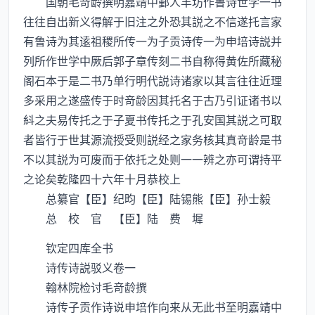
国朝毛竒龄撰明嘉靖中鄞人丰坊作鲁诗世学一书
往往自出新义得解于旧注之外恐其説之不信遂托言家
有鲁诗为其逺祖稷所传一为子贡诗传一为申培诗説并
列所作世学中厥后郭子章传刻二书自称得黄佐所藏秘
阁石本于是二书乃单行明代説诗诸家以其言往往近理
多采用之遂盛传于时竒龄因其托名于古乃引证诸书以
紏之夫易传托之于子夏书传托之于孔安国其説之可取
者皆行于世其源流授受则説经之家务核其真竒龄是书
不以其説为可废而于依托之处则一一辨之亦可谓持平
之论矣乾隆四十六年十月恭校上
总纂官【臣】纪昀【臣】陆锡熊【臣】孙士毅
总 校 官 【臣】陆 费 墀
钦定四库全书
诗传诗説驳义卷一
翰林院检讨毛竒龄撰
诗传子贡作诗说申培作向来从无此书至明嘉靖中