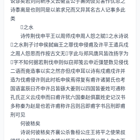
说谬矣若刘向新序又云衞宣公子夀闵伋见害作忧思之
诗黍离是也则同是以弟求兄而又异其名古人记事多此
类
之水
诗传荆伐申平王以周师戍申周人怨之赋之水诗说
之水荆子讨申侯弑幽王之罪伐申侵甫及许平王遣兵戍
之周人怨思而作按古文无字此与郑风唐风皆改扬字为
字不知何据若荆伐申则似窃郑笺云申近彊楚数见侵伐
二语而竟造事以实之然亦但戍申耳以诗有戍甫戍许并
造为伐甫侵许则此时祗申侯焉得复有甫许诸舅氏也考
国语富辰曰齐申许吕皆繇大姜则以四国皆姜姓可通称
孔氏正义云戍申而曰甫许犹六国秦赵俱嬴姓史记汉书
多称秦为赵是也若许甫称许吕则吕即甫字书吕刑即甫
刑可见
何彼秾矣
诗说何彼秾矣齐襄公杀鲁桓公庄王将平之使荣叔