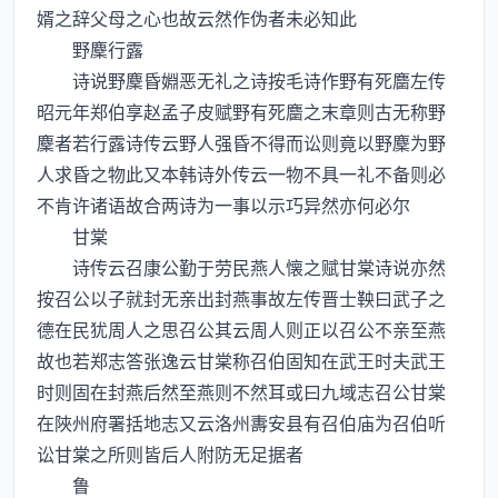
婿之辞父母之心也故云然作伪者未必知此
野麇行露
诗说野麇昏婣恶无礼之诗按毛诗作野有死麕左传
昭元年郑伯享赵孟子皮赋野有死麕之末章则古无称野
麇者若行露诗传云野人强昏不得而讼则竟以野麇为野
人求昏之物此又本韩诗外传云一物不具一礼不备则必
不肯许诸语故合两诗为一事以示巧异然亦何必尔
甘棠
诗传云召康公勤于劳民燕人懐之赋甘棠诗说亦然
按召公以子就封无亲出封燕事故左传晋士鞅曰武子之
德在民犹周人之思召公其云周人则正以召公不亲至燕
故也若郑志答张逸云甘棠称召伯固知在武王时夫武王
时则固在封燕后然至燕则不然耳或曰九域志召公甘棠
在陜州府署括地志又云洛州夀安县有召伯庙为召伯听
讼甘棠之所则皆后人附防无足据者
鲁