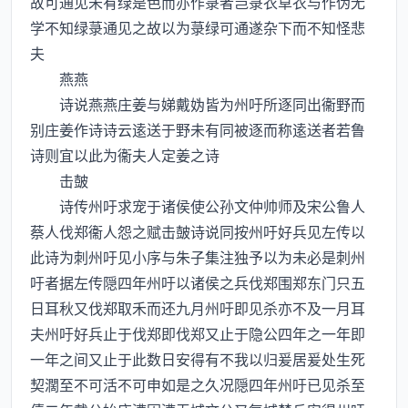
故可通见未有绿是色而亦作菉者岂菉衣草衣与作伪无
学不知绿菉通见之故以为菉绿可通遂杂下而不知怪悲
夫
燕燕
诗说燕燕庄姜与娣戴妫皆为州吁所逐同出衞野而
别庄姜作诗诗云逺送于野未有同被逐而称逺送者若鲁
诗则宜以此为衞夫人定姜之诗
击皷
诗传州吁求宠于诸侯使公孙文仲帅师及宋公鲁人
蔡人伐郑衞人怨之赋击皷诗说同按州吁好兵见左传以
此诗为刺州吁见小序与朱子集注独予以为未必是刺州
吁者据左传隠四年州吁以诸侯之兵伐郑围郑东门只五
日耳秋又伐郑取禾而还九月州吁即见杀亦不及一月耳
夫州吁好兵止于伐郑即伐郑又止于隐公四年之一年即
一年之间又止于此数日安得有不我以归爰居爰处生死
契濶至不可活不可申如是之久况隠四年州吁已见杀至