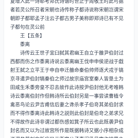
复增入此一诗耶考郑氏诗谱时世止于周敬王时此可据
者若灵公所召者宋朝也诗传称子都诗说称宋朝岂谓宋
朝即子都耶孟子注云子都古男子美称即郑诗已有不见
子都句在灵公前
王【五条】
黍离
诗传云王世子宜臼弑其君幽王自立于雒尹伯封过
西都而伤之作黍离诗说云黍离幽王伐申申侯逆战于戱
射王弑之立平王于申自申迁雒命秦伯帅师逐犬戎于镐
京寻遣尹伯封犒秦伯之师过故宗庙宫室秦人皆垦土为
田咸生禾黍旁皇不忍去故作此诗按尹伯封他无考唯韩
诗云黍离伯封作但韩诗所云伯封另是一事尝读曹植令
禽恶鸟论云尹吉甫信后妻之谗杀孝子伯竒其弟伯封求
而不得作黍离诗此韩诗之説则此伯封是伯竒之弟求兄
不得故作此诗非谓过都伤感如箕子所云也此既袭尹伯
封名而又以为过故宫所作是既据韩诗又据小序相杂成