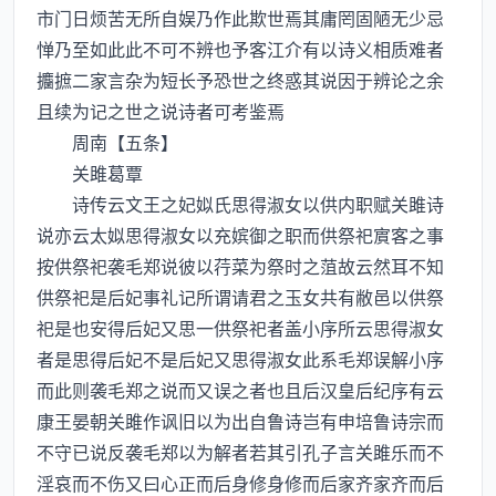
市门日烦苦无所自娱乃作此欺世焉其庸罔固陋无少忌
惮乃至如此此不可不辨也予客江介有以诗义相质难者
攟摭二家言杂为短长予恐世之终惑其说因于辨论之余
且续为记之世之说诗者可考鉴焉
周南【五条】
关雎葛覃
诗传云文王之妃姒氏思得淑女以供内职赋关雎诗
说亦云太姒思得淑女以充嫔御之职而供祭祀賔客之事
按供祭祀袭毛郑说彼以荇菜为祭时之菹故云然耳不知
供祭祀是后妃事礼记所谓请君之玉女共有敝邑以供祭
祀是也安得后妃又思一供祭祀者盖小序所云思得淑女
者是思得后妃不是后妃又思得淑女此系毛郑误解小序
而此则袭毛郑之说而又误之者也且后汉皇后纪序有云
康王晏朝关雎作讽旧以为出自鲁诗岂有申培鲁诗宗而
不守已说反袭毛郑以为解者若其引孔子言关雎乐而不
淫哀而不伤又曰心正而后身修身修而后家齐家齐而后