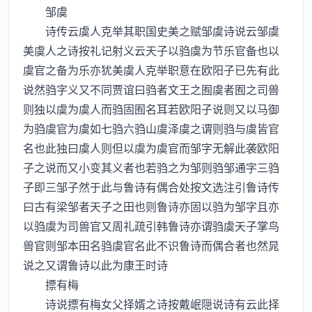
邹虞
诗传云虞人克举其职国史美之赋邹虞诗说云邹虞
美虞人之诗按礼记射义云天子以驺虞为节乐官备也以
虞官之备为乐亦犹美虞人克举职意在欧阳子已先有此
说然驺字义又不同贾谊曰驺者文王之囿虞者囿之司兽
则独以虞为虞人而驺固囿名耳若欧阳子说则又以马御
为驺虞官为虞如七驺六驺山虞泽虞之谓则驺与虞皆官
名也此独曰虞人则但以虞为虞官而邹字无解此袭欧阳
子之说而又小变其义者也若驺之为邹则驺邹通字三驺
子即三邹子然于此与鲁诗有偶合处按文选注引鲁诗传
曰古有梁邹者天子之田也则鲁诗亦固以驺为邹字且亦
以驺虞为司兽官又周礼疏引韩鲁诗亦谓驺虞天子掌鸟
兽官则邹本田名驺虞官名此不识鲁诗而偶合者也然晁
说之又谓鲁诗以此为康王时诗
摽有梅
诗说摽有梅女父择婿之诗按戴岷隠说诗有云此择