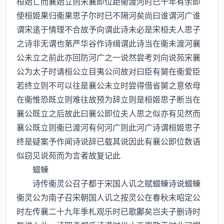
桓始亡而襄始立则宋襄即位距衞渡河时已十年有余即
使桓姬果归衞果思子尔时已不隔河矣尚曰谁谓河广谁
谓宋逺于情理不合故予向谓此诗未必是宋桓夫人思子
之诗非无谓也苐严华谷作诗缉谓此诗当在衞未渡河襄
公未立之前此亦回防河广之一说然尝考刘向说苑宋襄
公为太子时请桓公立目夷公问故对曰臣有舅在衞爱臣
若终立则不可以往是襄公未立时尝得借省舅之意依母
在衞惟恐既立则难往故预为辞立则是桓姬思子断当在
襄公既立之后故此曰襄公即位夫人思之似亦有见然而
襄公既立则衞已渡河有何河广则此河广诗谓桓姬思子
终是疑案予作闻诗说辞已载其说因此有襄公即位数语
似窃见说苑而为言者故复记此
蝃蝀
诗传衞灵公召子都于宋国人讥之赋蝃蝀诗说蝃蝀
衞灵公为南子召宋朝国人讥之按灵公在春秋末昭定公
时左传襄二十九年季札观乐时已歌鄘矣岂夫子删诗时