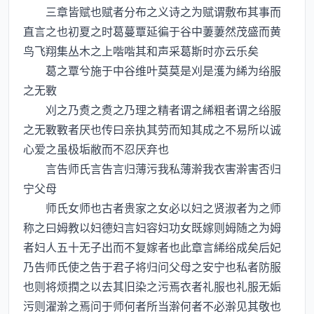
三章皆赋也赋者分布之义诗之为赋谓敷布其事而
直言之也初夏之时葛蔓覃延徧于谷中萋萋然茂盛而黄
鸟飞翔集丛木之上喈喈其和声采葛斯时亦云乐矣
葛之覃兮施于中谷维叶莫莫是刈是濩为絺为绤服
之无斁
刈之乃煑之煑之乃理之精者谓之絺粗者谓之绤服
之无斁斁者厌也传曰亲执其劳而知其成之不易所以诚
心爱之虽极垢敝而不忍厌弃也
言告师氏言告言归薄污我私薄澣我衣害澣害否归
宁父母
师氏女师也古者贵家之女必以妇之贤淑者为之师
称之曰姆教以妇德妇言妇容妇功女既嫁则姆随之为姆
者妇人五十无子出而不复嫁者也此章言絺绤成矣后妃
乃告师氏使之告于君子将归问父母之安宁也私者防服
也则将烦撋之以去其旧染之污焉衣者礼服也礼服无姤
污则濯澣之焉问于师何者所当澣何者不必澣见其敬也