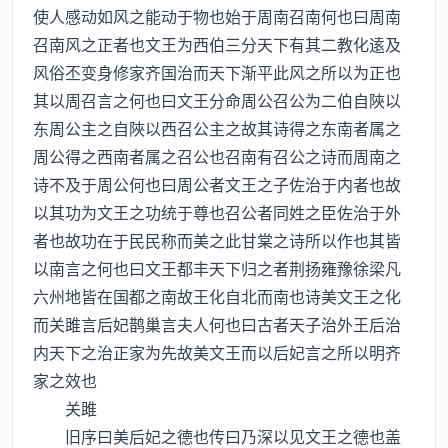
使人感动如风之能动于物也始于周南召南何也曰周南
召南风之正者也文王为西伯三分天下有其二教化逺及
风俗丕变身修家齐国治而天下渐平此风之所以为正也
其以周召言之何也曰文王分命周公召公为二伯自陜以
东周公主之自陜以西召公主之故其诗得之东南者属之
周公得之西南者属之召公也召南有召公之诗而周南之
诗不及于周公何也曰周公者文王之子佐治于内者也故
以其功为文王之功统于尊也召公者同姓之臣佐治于外
者也故功在于民民称而美之此甘棠之诗所以作也其皆
以南言之何也曰文王都丰天下归之者荆扬雍豫徐梁凡
六州地皆在国都之南故王化自北而南也诗美文王之化
而关雎言后妃鹊巢言夫人何也曰古者天子治外王后治
内天下之治正家为先故美文王而以后妃言之所以明齐
家之效也
关雎
旧序曰美后妃之德也传曰乃深以见文王之德也盖