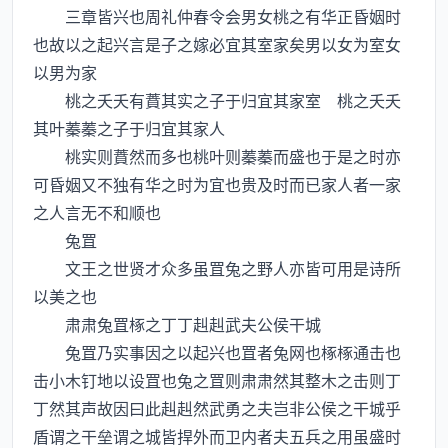
三章皆兴也周礼仲春令会男女桃之有华正昏姻时
也故以之起兴言是子之嫁必宜其室家矣男以女为室女
以男为家
桃之夭夭有蕡其实之子于归宜其家室 桃之夭夭
其叶蓁蓁之子于归宜其家人
桃实则蕡然而多也桃叶则蓁蓁而盛也于是之时亦
可昏姻又不独有华之时为宜也贵及时而已家人者一家
之人言无不和顺也
兔罝
文王之世贤才众多虽罝兔之野人亦皆可用是诗所
以美之也
肃肃兔罝椓之丁丁赳赳武夫公侯干城
兔罝乃实事因之以起兴也罝者兔网也椓椓通击也
击小木钉地以设罝也兔之罝则肃肃然其整木之击则丁
丁然其声故因曰此赳赳然武勇之夫岂非公侯之干城乎
盾谓之干垒谓之城皆捍外而卫内者夫五兵之用虽盛时