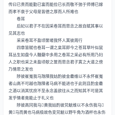
传曰已贵而能勤已富而能俭已长而敬不弛于师傅已嫁
而孝不衰于父母是皆德之厚而人所难也
卷耳
后妃以君子不在因采卷耳而思念之故自赋其事以
见其志也
采采卷耳不盈顷筐嗟我怀人寘彼周行
四章皆赋也卷耳一谓之枲耳即今之苍耳草叶似鼠
耳丛生如盘今人麯糵中多用之卷耳之采必有所用乃妇
人之职也采之未盈顷欹之筐而思念君子寘之大道之傍
乃情思之发也
陟彼崔嵬我马虺隤我姑酌彼金罍维以不永怀崔嵬
者山高不可越也虺隤者马病不能进也于此则且酌金罍
之酒以消其忧庶不至永念盖欲往从之而知其不可是其
发乎情者竟能止于礼义也
陟彼高冈我马黄我姑酌彼兕觥维以不永伤我马
黄马而黄也马病极故色变兕觥以野牛角为酒杯也永伤