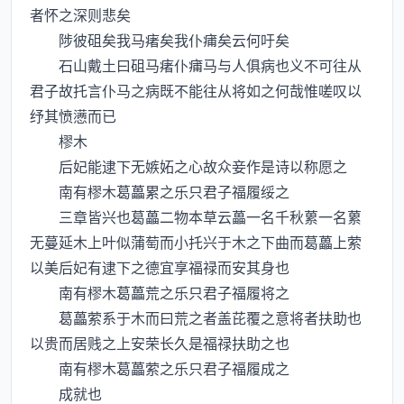
者怀之深则悲矣
陟彼砠矣我马瘏矣我仆痡矣云何吁矣
石山戴土曰砠马瘏仆痡马与人俱病也义不可往从
君子故托言仆马之病既不能往从将如之何哉惟嗟叹以
纾其愤懑而已
樛木
后妃能逮下无嫉妬之心故众妾作是诗以称愿之
南有樛木葛藟累之乐只君子福履绥之
三章皆兴也葛藟二物本草云藟一名千秋蔂一名蔂
无蔓延木上叶似蒲萄而小托兴于木之下曲而葛藟上萦
以美后妃有逮下之德宜享福禄而安其身也
南有樛木葛藟荒之乐只君子福履将之
葛藟萦系于木而曰荒之者盖芘覆之意将者扶助也
以贵而居贱之上安荣长久是福禄扶助之也
南有樛木葛藟萦之乐只君子福履成之
成就也