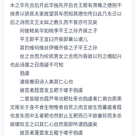
木之华先合后开此华独先开后合王姬有肃雍之德则不
挟贵以骄其夫家故望其车而知其德也传曰此乃东迁以
后之诗而文王太姒之教久而不衰亦可见矣
何彼秾矣华如桃李平王之孙齐侯之子
平王即平王宜臼齐侯即襄公诸儿
其钓维何维丝伊缗齐侯之子平王之孙
丝之合而为纶犹男女之合而为昏故以钓之缗起兴
也此诗属之召南疑不可知
驺虞
诸侯春田诗人美其仁心也
彼茁者葭壹发五豝于嗟乎驺虞
二章皆赋也葭芦苇也豝牡豕也驺虞者仁兽白质黑
文尾长于身不食生物惟食自死之肉言彼生而蕃盛者葭
也发矢而中五者豝也然射止五豝而已不欲暴殄而多杀
故嗟叹言之曰其仁心自然是即所谓驺虞矣
彼茁者蓬壹发五豵于嗟乎驺虞