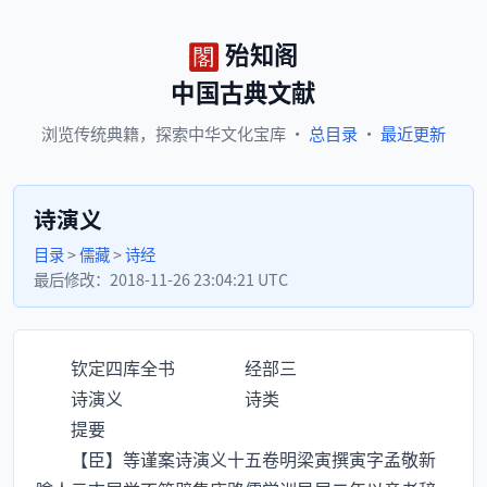
殆知阁
中国古典文献
浏览
传统典籍，
探索
中华文化宝库
·
总目录
·
最近更新
诗演义
目录
>
儒藏
>
诗经
最后修改：
2018-11-26 23:04:21 UTC
钦定四库全书 经部三
诗演义 诗类
提要
【臣】等谨案诗演义十五卷明梁寅撰寅字孟敬新