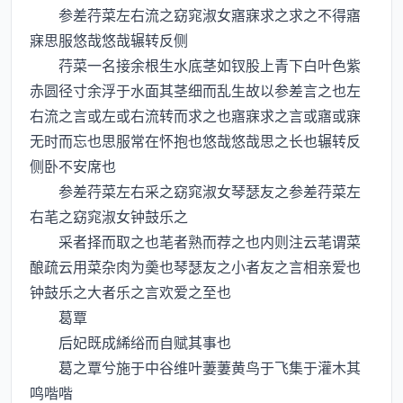
参差荇菜左右流之窈窕淑女寤寐求之求之不得寤
寐思服悠哉悠哉辗转反侧
荇菜一名接余根生水底茎如钗股上青下白叶色紫
赤圆径寸余浮于水面其茎细而乱生故以参差言之也左
右流之言或左或右流转而求之也寤寐求之言或寤或寐
无时而忘也思服常在怀抱也悠哉悠哉思之长也辗转反
侧卧不安席也
参差荇菜左右采之窈窕淑女琴瑟友之参差荇菜左
右芼之窈窕淑女钟鼓乐之
采者择而取之也芼者熟而荐之也内则注云芼谓菜
酿疏云用菜杂肉为羮也琴瑟友之小者友之言相亲爱也
钟鼓乐之大者乐之言欢爱之至也
葛覃
后妃既成絺绤而自赋其事也
葛之覃兮施于中谷维叶萋萋黄鸟于飞集于灌木其
鸣喈喈