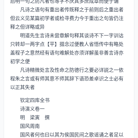
后明一句之防凡者也等字不厌其多庶成章而便于诵
凡诗之语句有重出者传既释之于前则后之重出者
但云义见某篇初学者或检寻费力今于重出之句皆仍注
释之但详略或异
明道先生言诗未尝章解句释其谈诗不下一字训诂
只转却一两字点【平】掇念过便教人省悟传中有略处
盖程子之意然经有语句难解处亦须详解虽非善言诗亦
初学之便
凡诗精微处言及性命之防德行之要必详説之一依
程朱之言或有师其意不师其辞下语恐差卓识之士必有
以正其失者
钦定四库全书
诗演义卷一
明 梁寅 撰
国风周南
国风者何也曰以其为侯国民间之歌谣诵之者足以