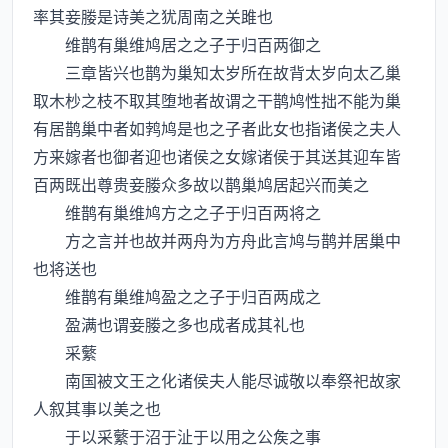
率其妾媵是诗美之犹周南之关雎也
维鹊有巢维鸠居之之子于归百两御之
三章皆兴也鹊为巢知太岁所在故背太岁向太乙巢
取木杪之枝不取其堕地者故谓之干鹊鸠性拙不能为巢
有居鹊巢中者如鹁鸠是也之子者此女也指诸侯之夫人
方来嫁者也御者迎也诸侯之女嫁诸侯于其送其迎车皆
百两既出尊贵妾媵众多故以鹊巢鸠居起兴而美之
维鹊有巢维鸠方之之子于归百两将之
方之言并也故并两舟为方舟此言鸠与鹊并居巢中
也将送也
维鹊有巢维鸠盈之之子于归百两成之
盈满也谓妾媵之多也成者成其礼也
采蘩
南国被文王之化诸侯夫人能尽诚敬以奉祭祀故家
人叙其事以美之也
于以采蘩于沼于沚于以用之公矦之事