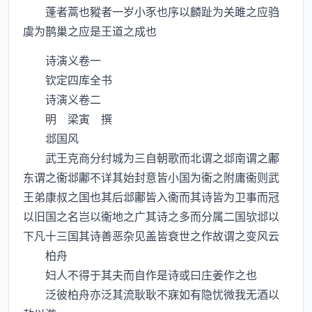
蓬者蒿也豵者一岁小豕也序以麟趾为关雎之应驺
虞为鹊巢之应是王道之成也
诗演义卷一
钦定四库全书
诗演义卷二
明 梁寅 撰
邶国风
武王克商分纣城为三自朝歌而北谓之邶南谓之鄘
东谓之衞邶鄘不详其始封意皆小国为衞之附庸衞则武
王弟康叔之国也其后邶鄘皆入衞而其诗皆为卫事而冠
以旧国之名岂以衞地之广其诗之多而分属二国欤邶以
下凡十三国其诗善恶杂见盖皆衰世之作故谓之变风云
柏舟
妇人不得于其夫而自作是诗或曰庄姜作之也
泛彼柏舟亦泛其流耿耿不寐如有隐忧微我无酒以