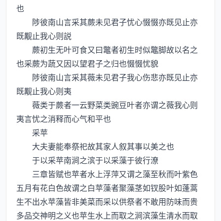
也
陟彼南山言采其蕨未见君子忧心惙惙亦既见止亦
既觏止我心则説
蕨初生无叶可食又曰鼈者初生时似鼈脚故以名之
也采蕨为蔬又因以望君子之归也惙惙忧貌
陟彼南山言采其薇未见君子我心伤悲亦既见止亦
既觏止我心则夷
薇类于蕨者一云野菜类豌豆叶者亦谓之薇我心则
夷言忧之消释而心气和平也
采苹
大夫妻能奉祭祀故其家人叙其事以美之也
于以采苹南涧之滨于以采藻于彼行潦
三章皆赋也苹者水上浮萍又谓之藻至秋而叶紫色
五月有花白色故谓之白苹藻者聚藻茎如钗股叶如蓬蒿
生不出水苹藻皆非美菜而采以供祭者不敢用防味而贵
多品交神明之义也苹生水上而取之涧滨藻生清水而取