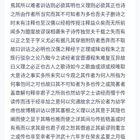
焉其所以难者训诂则必欲其明也义理则必欲其正也诗
之所由作者所当究而其不可知者为多也吾夫子删诗之
时未有注释也至汉儒以经相传授注释益众矣而无所前
闻多为臆度故谬误相袭朱子诗传独觉夫千载之失而有
以正之至于字义尤必有据凡其穿凿附防者悉弃而不取
故曰训诂之必明也汉儒之释经于正理或昧迨程朱之言
既行驳杂之论乃黜今之读经者宜壹遵程朱难复互异故
曰义理之必正也古人之歌诗如今之歌曲或颂或规唯取
大意诗之事实多所未究以今观之其作者为何人所指为
何事勿问之可也故曰其不可知者为多也传之或简畧者
盖章解句释非君子之所尚也然幼学之士读经而懵于传
读传而违于经非加之意何以究通故余之所论者为幼学
虑也故博稽训诂以啓其塞根之义理以达其意于其隠也
阐而使之显于其略也推而使之详其间与传抵牾盖或时
有焉而以求其是也君子观之恕其僭逾正其疵谬则耄言
之或传也非至幸者乎洪武十六年岁在癸亥孟夏之月临