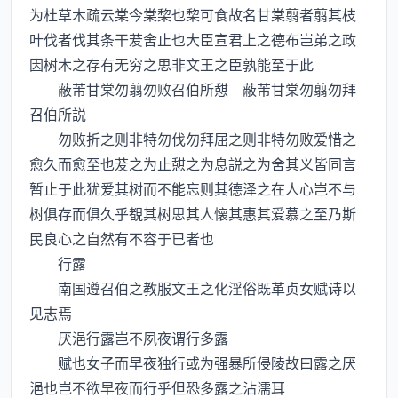
为杜草木疏云棠今棠棃也棃可食故名甘棠翦者翦其枝
叶伐者伐其条干茇舍止也大臣宣君上之德布岂弟之政
因树木之存有无穷之思非文王之臣孰能至于此
蔽芾甘棠勿翦勿败召伯所憇 蔽芾甘棠勿翦勿拜
召伯所説
勿败折之则非特勿伐勿拜屈之则非特勿败爱惜之
愈久而愈至也茇之为止憇之为息説之为舍其义皆同言
暂止于此犹爱其树而不能忘则其德泽之在人心岂不与
树俱存而俱久乎覩其树思其人懐其惠其爱慕之至乃斯
民良心之自然有不容于已者也
行露
南国遵召伯之教服文王之化淫俗既革贞女赋诗以
见志焉
厌浥行露岂不夙夜谓行多露
赋也女子而早夜独行或为强暴所侵陵故曰露之厌
浥也岂不欲早夜而行乎但恐多露之沾濡耳