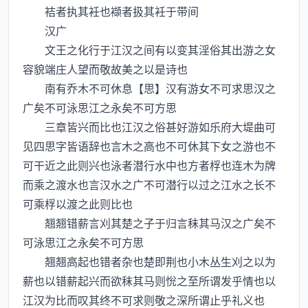
袺者执其衽也襭者扱其衽于带间
汉广
文王之化行于江汉之间有以变其淫俗其出游之女
容貌端庄人望而敬故美之以是诗也
南有乔木不可休息【思】汉有游女不可求思汉之
广矣不可泳思江之永矣不可方思
三章皆兴而比也江汉之俗甚好游如乐府大堤曲可
见四思字皆语辞也言木之高也不可休其下女之游也不
可干近之此则兴也泳者潜行水中也方者桴也连木为牌
而乘之渡水也言汉水之广不可潜行以过之江水之长不
可乘桴以渡之此则比也
翘翘错薪言刈其楚之子于归言秣其马汉之广矣不
可泳思江之永矣不可方思
翘翘高起也错者杂也楚即荆也小木丛生刈之以为
薪也以错薪起兴而欲秣其马则恱之至所谓发乎情也以
江汉为比而叹其终不可求则敬之深所谓止乎礼义也