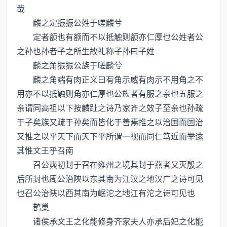
哉
麟之定振振公姓于嗟麟兮
定者额也有额而不以抵触则额亦仁厚也公姓者公
之孙也孙者子之所生故礼称子孙曰子姓
麟之角振振公族于嗟麟兮
麟之角端有肉正义曰有角示威有肉示不用角之不
用亦不以抵触则角亦仁厚也公族者有服之亲也五服之
亲谓同高祖以下按麟趾之诗乃家齐之效子至亲也孙疏
于子矣族又疏于孙矣而皆化于善焉推之以治国而国治
又推之以平天下而天下平所谓一视而同仁笃近而举逺
其惟文王乎召南
召公奭初封于召在雍州之境其封于燕者又灭殷之
后所封也周公治陜以东其南为江汉之地汉广之诗可见
也召公治陜以西其南为岷沱之地江有沱之诗可见也
鹊巢
诸侯承文王之化能修身齐家夫人亦承后妃之化能