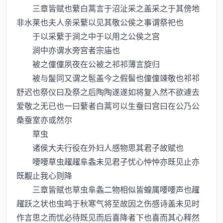
三章皆赋也蘩白蒿言于沼沚采之盖采之于其傍地
非水莱也夫人亲采蘩以见其敬公侯之事谓祭祀也
于以采蘩于涧之中于以用之公侯之宫
涧中亦谓水旁宫者宗庙也
被之僮僮夙夜在公被之祁祁薄言旋归
被与髲同又谓之髢盖今之假髻也僮僮竦敬也祁祁
舒迟也祭仪曰及祭之后陶陶遂遂如将复入然不欲遽去
爱敬之无已也一曰蘩者白蒿可以生蚕曰宫曰在公乃公
桑蚕室亦或然尔
草虫
诸侯大夫行役在外妇人感物思其君子故赋也
喓喓草虫趯趯阜螽未见君子忧心忡忡亦既见止亦
既觏止我心则降
三章皆赋也草虫阜螽二物相似皆蝗属喓喓声也趯
趯跃之状也虫鸣于秋寒气将至故因之伤感诗盖未见时
作言思之而忧必待既见而后喜降者下也喜而其心释然