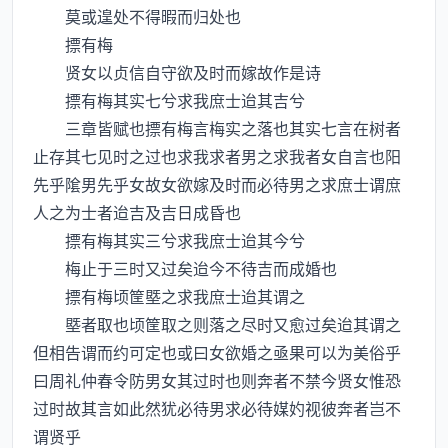
莫或遑处不得暇而归处也
摽有梅
贤女以贞信自守欲及时而嫁故作是诗
摽有梅其实七兮求我庶士迨其吉兮
三章皆赋也摽有梅言梅实之落也其实七言在树者
止存其七见时之过也求我求者男之求我者女自言也阳
先乎隂男先乎女故女欲嫁及时而必待男之求庶士谓庶
人之为士者迨吉及吉日成昏也
摽有梅其实三兮求我庶士迨其今兮
梅止于三时又过矣迨今不待吉而成婚也
摽有梅顷筐塈之求我庶士迨其谓之
塈者取也顷筐取之则落之尽时又愈过矣迨其谓之
但相告谓而约可定也或曰女欲婚之亟果可以为美俗乎
曰周礼仲春令防男女其过时也则奔者不禁今贤女惟恐
过时故其言如此然犹必待男求必待媒妁视彼奔者岂不
谓贤乎