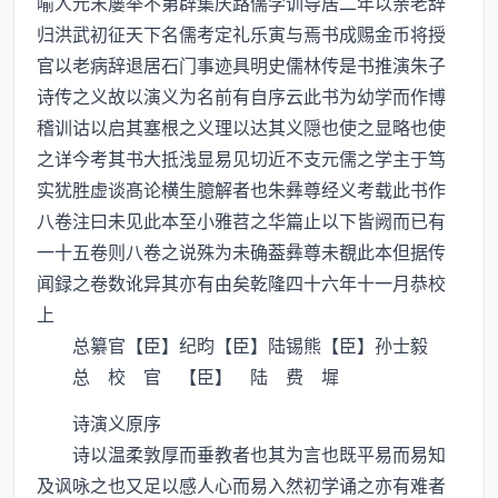
喻人元末屡举不第辟集庆路儒学训导居二年以亲老辞
归洪武初征天下名儒考定礼乐寅与焉书成赐金币将授
官以老病辞退居石门事迹具明史儒林传是书推演朱子
诗传之义故以演义为名前有自序云此书为幼学而作博
稽训诂以启其塞根之义理以达其义隠也使之显略也使
之详今考其书大抵浅显易见切近不支元儒之学主于笃
实犹胜虚谈髙论横生臆解者也朱彝尊经义考载此书作
八卷注曰未见此本至小雅苕之华篇止以下皆阙而已有
一十五卷则八卷之说殊为未确葢彝尊未覩此本但据传
闻録之卷数讹异其亦有由矣乾隆四十六年十一月恭校
上
总纂官【臣】纪昀【臣】陆锡熊【臣】孙士毅
总 校 官 【臣】 陆 费 墀
诗演义原序
诗以温柔敦厚而垂教者也其为言也既平易而易知
及讽咏之也又足以感人心而易入然初学诵之亦有难者