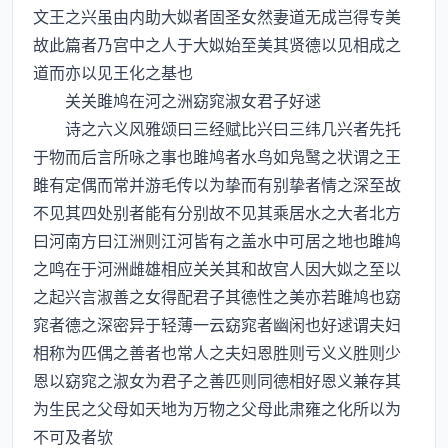
文王之兴虽由内助大姒者固圣女然妻道无成岂得专美
故此篇者乃宫中之人于大姒始至美其贤德以见相成之
道而亦以见王化之基也
关关雎鸠在河之洲窈窕淑女君子好逑
诗之六义风雅颂曰三经赋比兴曰三纬几兴者先托
于物而后言所咏之事也雎鸠者水鸟如凫鹥之状谓之王
雎有定偶而常并游毛传以为挚而有别挚者情之深至故
不见其四处别者能有分别故不见其乘居水之大者北方
曰河南方曰江洲则江河皆有之盖水中可居之地也雎鸠
之鸣在于河洲雌雄相应关关其和故宫人因大姒之至以
之起兴言淑善之女得配君子其德性之美亦若雎鸠也窈
窕者德之深密异于轻薄一云窈窕者幽闲也好逑谓夫妇
相称为匹偶之善者也常人之夫妇恩胜则亏义义胜则少
恩以窈窕之淑女为君子之善匹则同德相好恩义兼存其
为生民之父母如天地为万物之父母此肃雍之化所以为
不可及者欤