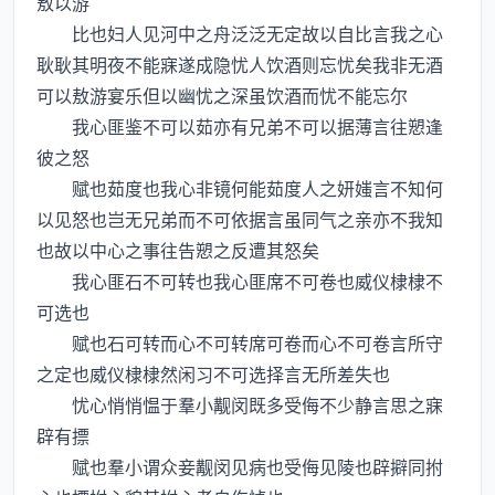
敖以游
比也妇人见河中之舟泛泛无定故以自比言我之心
耿耿其明夜不能寐遂成隐忧人饮酒则忘忧矣我非无酒
可以敖游宴乐但以幽忧之深虽饮酒而忧不能忘尔
我心匪鉴不可以茹亦有兄弟不可以据薄言往愬逢
彼之怒
赋也茹度也我心非镜何能茹度人之妍媸言不知何
以见怒也岂无兄弟而不可依据言虽同气之亲亦不我知
也故以中心之事往告愬之反遭其怒矣
我心匪石不可转也我心匪席不可卷也威仪棣棣不
可选也
赋也石可转而心不可转席可卷而心不可卷言所守
之定也威仪棣棣然闲习不可选择言无所差失也
忧心悄悄愠于羣小觏闵既多受侮不少静言思之寐
辟有摽
赋也羣小谓众妾觏闵见病也受侮见陵也辟擗同拊