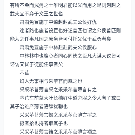
有所不免而武勇之士唯明君能以义而用之是则赳赳之
武夫宜不弃于文王之世也
肃肃兔罝施于中逵赳赳武夫公侯好仇
逵者路也施者设罝也好逑善匹也谓之公侯善匹则
能为之任事凡国之庶务皆可付托又优于武勇者矣
肃肃兔罝施于中林赳赳武夫公侯腹心
中林林中也腹心者同心同德之臣凡大谋大议皆可
谘访又优于徒能任事者矣
芣苢
妇人无事相与采芣苢而赋之也
采采芣苢薄言采之采采芣苢薄言有之
芣苢车前草大叶长穗好生道旁服之令人有子或曰
其子治难产薄者语辞犹聊也
采采芣苢薄言掇之采采芣苢薄言捋之
掇者拾也捋者取其子也
采采芣苢薄言袺之采采芣苢薄言襭之