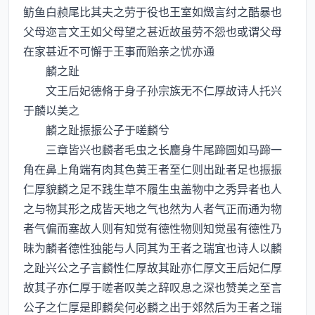
鲂鱼白赪尾比其夫之劳于役也王室如燬言纣之酷暴也
父母迩言文王如父母望之甚近故虽劳不怨也或谓父母
在家甚近不可懈于王事而贻亲之忧亦通
麟之趾
文王后妃德脩于身子孙宗族无不仁厚故诗人托兴
于麟以美之
麟之趾振振公子于嗟麟兮
三章皆兴也麟者毛虫之长麕身牛尾蹄圆如马蹄一
角在鼻上角端有肉其色黄王者至仁则出趾者足也振振
仁厚貌麟之足不践生草不履生虫盖物中之秀异者也人
之与物其形之成皆天地之气也然为人者气正而通为物
者气偏而塞故人则有知觉有德性物则知觉虽有德性乃
昧为麟者德性独能与人同其为王者之瑞宜也诗人以麟
之趾兴公之子言麟性仁厚故其趾亦仁厚文王后妃仁厚
故其子亦仁厚于嗟者叹美之辞叹息之深也赞美之至言
公子之仁厚是即麟矣何必麟之出于郊然后为王者之瑞