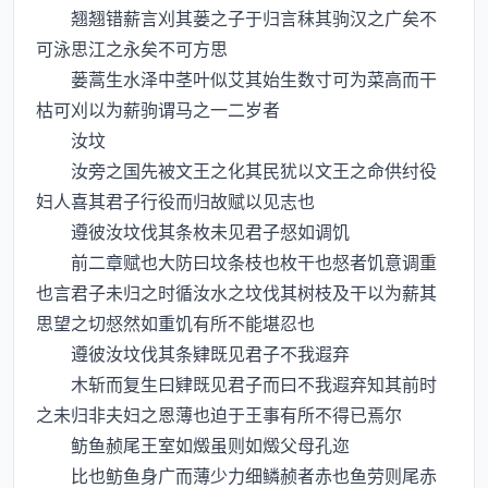
翘翘错薪言刈其蒌之子于归言秣其驹汉之广矣不
可泳思江之永矣不可方思
蒌蒿生水泽中茎叶似艾其始生数寸可为菜高而干
枯可刈以为薪驹谓马之一二岁者
汝坟
汝旁之国先被文王之化其民犹以文王之命供纣役
妇人喜其君子行役而归故赋以见志也
遵彼汝坟伐其条枚未见君子惄如调饥
前二章赋也大防曰坟条枝也枚干也惄者饥意调重
也言君子未归之时循汝水之坟伐其树枝及干以为薪其
思望之切惄然如重饥有所不能堪忍也
遵彼汝坟伐其条肄既见君子不我遐弃
木斩而复生曰肄既见君子而曰不我遐弃知其前时
之未归非夫妇之恩薄也迫于王事有所不得已焉尔
鲂鱼赪尾王室如燬虽则如燬父母孔迩
比也鲂鱼身广而薄少力细鳞赪者赤也鱼劳则尾赤