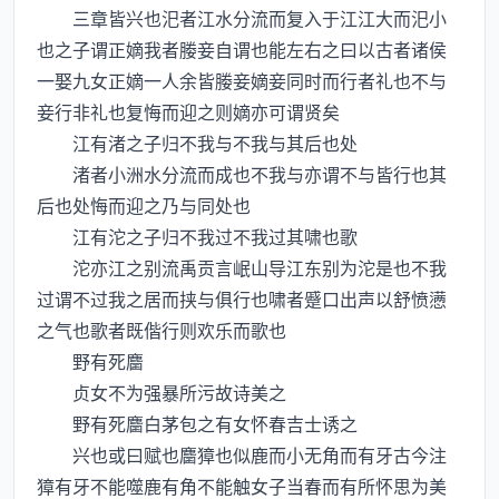
三章皆兴也汜者江水分流而复入于江江大而汜小
也之子谓正嫡我者媵妾自谓也能左右之曰以古者诸侯
一娶九女正嫡一人余皆媵妾嫡妾同时而行者礼也不与
妾行非礼也复悔而迎之则嫡亦可谓贤矣
江有渚之子归不我与不我与其后也处
渚者小洲水分流而成也不我与亦谓不与皆行也其
后也处悔而迎之乃与同处也
江有沱之子归不我过不我过其啸也歌
沱亦江之别流禹贡言岷山导江东别为沱是也不我
过谓不过我之居而挟与俱行也啸者蹙口出声以舒愤懑
之气也歌者既偕行则欢乐而歌也
野有死麕
贞女不为强暴所污故诗美之
野有死麕白茅包之有女怀春吉士诱之
兴也或曰赋也麕獐也似鹿而小无角而有牙古今注
獐有牙不能噬鹿有角不能触女子当春而有所怀思为美