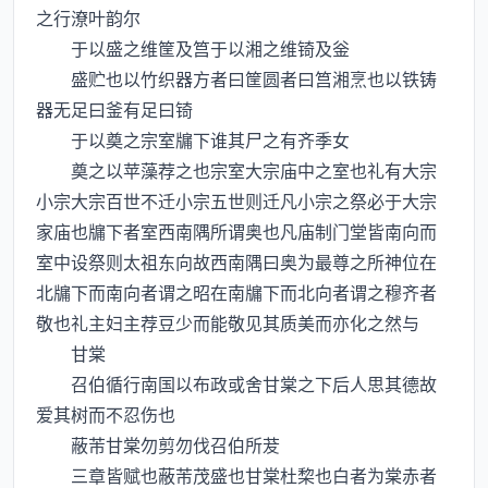
之行潦叶韵尔
于以盛之维筐及筥于以湘之维锜及釡
盛贮也以竹织器方者曰筐圆者曰筥湘烹也以铁铸
器无足曰釜有足曰锜
于以奠之宗室牖下谁其尸之有齐季女
奠之以苹藻荐之也宗室大宗庙中之室也礼有大宗
小宗大宗百世不迁小宗五世则迁凡小宗之祭必于大宗
家庙也牖下者室西南隅所谓奥也凡庙制门堂皆南向而
室中设祭则太祖东向故西南隅曰奥为最尊之所神位在
北牖下而南向者谓之昭在南牖下而北向者谓之穆齐者
敬也礼主妇主荐豆少而能敬见其质美而亦化之然与
甘棠
召伯循行南国以布政或舍甘棠之下后人思其德故
爱其树而不忍伤也
蔽芾甘棠勿剪勿伐召伯所茇
三章皆赋也蔽芾茂盛也甘棠杜棃也白者为棠赤者