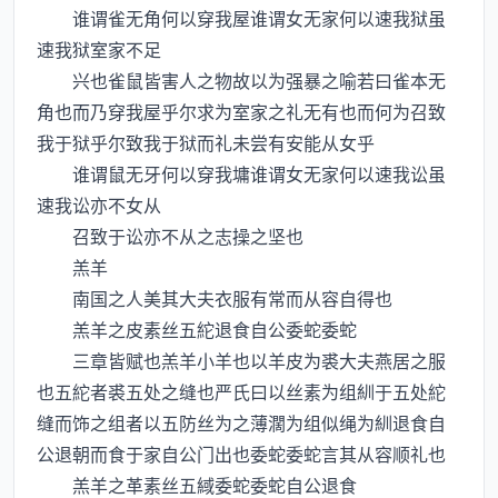
谁谓雀无角何以穿我屋谁谓女无家何以速我狱虽
速我狱室家不足
兴也雀鼠皆害人之物故以为强暴之喻若曰雀本无
角也而乃穿我屋乎尔求为室家之礼无有也而何为召致
我于狱乎尔致我于狱而礼未尝有安能从女乎
谁谓鼠无牙何以穿我墉谁谓女无家何以速我讼虽
速我讼亦不女从
召致于讼亦不从之志操之坚也
羔羊
南国之人美其大夫衣服有常而从容自得也
羔羊之皮素丝五紽退食自公委蛇委蛇
三章皆赋也羔羊小羊也以羊皮为裘大夫燕居之服
也五紽者裘五处之缝也严氏曰以丝素为组紃于五处紽
缝而饰之组者以五防丝为之薄濶为组似绳为紃退食自
公退朝而食于家自公门出也委蛇委蛇言其从容顺礼也
羔羊之革素丝五緎委蛇委蛇自公退食