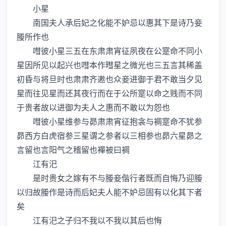
小星
南国夫人承后妃之化能不妒忌以惠其下是诗乃妾
媵所作也
嘒彼小星三五在东肃肃宵征夙夜在公寔命不同小
星因所见以起兴也嘒本作暳星之微光也三五言其稀盖
初昏与将旦时也肃肃齐遫也众妾进御于君不敢当夕见
星而往见星而还其夜行而在于公所寔以命之贱而不同
于贵者故以进御为夫人之惠而不敢以为怨也
嘒彼小星维参与昴肃肃宵征抱衾与裯寔命不犹参
昴西方白虎宿参三星谓之参者以三相参也昴六星昴之
言留也言阳气之稽留也襌被曰裯
江有汜
是时贵女之嫁有不与媵妾偕行者既而自悔乃迎媵
以归故媵作是诗而后妃夫人能不妒忌固有以化其下者
矣
江有汜之子归不我以不我以其后也悔