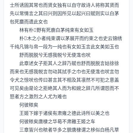
士所诱固其常也而贤女独有以自守故诗人将称其贤而
先以常情言之其曰兴则因所见以起兴曰赋则实以白茅
包死麕而遗此女也
林有朴野有死鹿白茅纯束有女如玉
朴木之小者纯束谓以茅展开而约束之也史云锦绣
千纯凡锦与帛一段为一纯也有女如玉言此女美如玉也
舒而脱脱兮无感我帨兮无使尨也吠
此章述女子拒其人之辞乃赋也舒而脱脱言姑徐徐
而来也无感我帨言勿动其拭手之巾也无使尨也吠言勿
令犬之惊吠也传曰甚言其不相及其凛然不可犯之意盖
可见矣由是论之拒絶其人而为和婉之辞几所谓怨而不
怒者方之激烈之人尤为难也
何彼秾矣
王姬下嫁于诸侯有肃雍之德此诗所以美之也
何彼秾矣唐棣之华曷不肃雝王姬之车
三章皆兴也秾者华多之貌唐棣谓之栘似白杨凡草