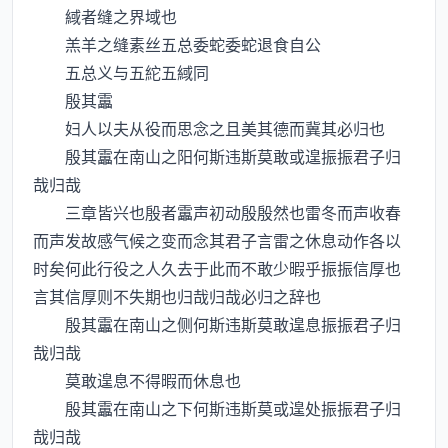
緎者缝之界域也
羔羊之缝素丝五总委蛇委蛇退食自公
五总义与五紽五緎同
殷其靁
妇人以夫从役而思念之且美其德而冀其必归也
殷其靁在南山之阳何斯违斯莫敢或遑振振君子归
哉归哉
三章皆兴也殷者靁声初动殷殷然也雷冬而声收春
而声发故感气候之变而念其君子言雷之休息动作各以
时矣何此行役之人久去于此而不敢少暇乎振振信厚也
言其信厚则不失期也归哉归哉必归之辞也
殷其靁在南山之侧何斯违斯莫敢遑息振振君子归
哉归哉
莫敢遑息不得暇而休息也
殷其靁在南山之下何斯违斯莫或遑处振振君子归
哉归哉