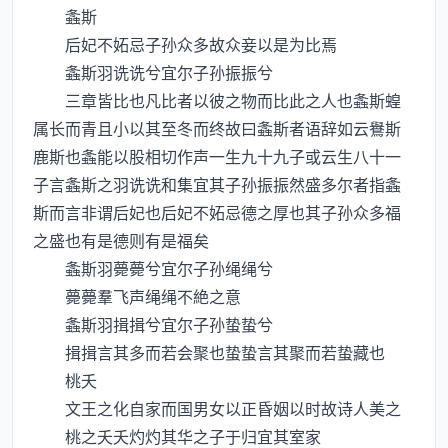
螽斯
后妃不妬忌子孙众多故众妾以是为比焉
螽斯羽诜诜兮宜尔子孙振振兮
三章皆比也凡比者以彼之物而比此之人也螽斯蝗
属长而青且小以其至冬而终故曰螽斯者语辞如云鸒斯
鹿斯也螽能以股相切作声一生九十九子或云生八十一
子言螽斯之羽诜诜和集宜其子孙振振然盛多尔者指螽
斯而言非谓后妃也后妃不妬忌德之厚也其子孙众多福
之盛也有是德则有是福矣
螽斯羽薨薨兮宜尔子孙绳绳兮
薨薨羣飞声绳绳不絶之意
螽斯羽揖揖兮宜尔子孙蛰蛰兮
揖揖言其多而若会聚也蛰蛰言其聚而若蛰藏也
桃夭
文王之化自家而国男女以正昏姻以时故诗人美之
桃之夭夭灼灼其华之子于归宜其室家