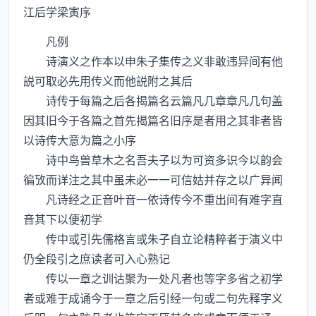
江后学梁寅序
凡例
诗演义之作本以申朱子集传之义非敢违异间有他
説可取必先用传义而他説附之其后
诗传于每篇之后各揭篇名云篇凡几章章凡几句盖
因其旧今于各篇之首先揭篇名旧序是者用之其非者皆
以诗传大意为篇之小序
诗中鸟兽草木之名吾夫子以为可资多识今以韵会
徧攷而详注之其中虽未必一一可信姑并存之以广异闻
凡诗经之正音叶音一依诗传今不重出间有难字直
音其下以便初学
传中或引先儒格言或朱子自立论精粹者于演义中
仍全段引之庶读者可入心熟记
传以一章之训诂聚为一处凡者也等字多省之初学
者或难于成诵今于一章之后引经一句或二句先释字义