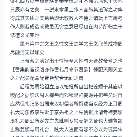
璧礼四方以圭璋琥璜是奉圭璋之礼不独宗庙也于天地
三辰亦有之矣 一説末章承上作人言施其追琢之功俾
得成其天质之美勉勉即无斁教人不倦之谓玩上言夀考
作人则裁成造就教思无穷之意已尽包在内诗所归之于
修徳义尤完也
思齐篇中言文王之性文王之学文王之取善成物周
尽融洽无以加矣
上帝耆之嗜好出于性情圣人性与天合故帝耆之也
【耆集韵音视嗜亦作耆礼月令节耆欲】徳配天则天立
之为配矣配命配帝皆契合无间之谓
后稷为周始祖立庙以祀推所自出祀姜嫄于其庙以
稷配之据祭法周人禘喾而郊稷是祀姜嫄并祀喾矣理自
应然但礼记多出周末汉初儒者所撰述当以经为正耳周
礼大司乐叙享先妣于享先祖之上先儒据此谓专禘姜嫄
周礼为周公所定先言先妣则专禘姜嫄之证也大雅鲁颂
止称姜嫄与周礼合 践大人迹而有娠不必以为诞异朱