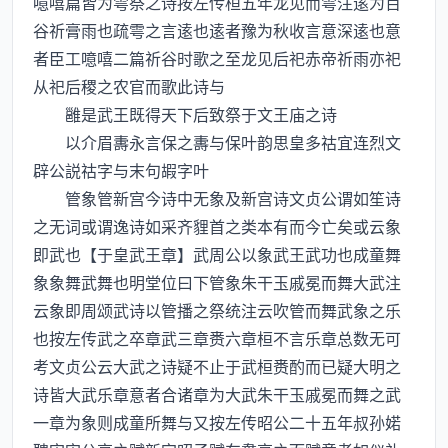
噫嘻篇皆为雩祭之诗按左传桓五年龙见而雩注逺为百
谷祈膏雨也疏雩之言逺也逺者豫为秋收言意深逺也意
者臣工噫嘻二篇祈谷时歌之至龙见后祀赤帝祈雨亦祀
从祀后稷之农官而歌此诗与
雝是武王既得天下后致祭于文王庙之诗
以介眉夀永言保之夀与保叶韵思皇多祜宜连烈文
辟公説祜字与末句嘏字叶
管象管新宫今诗中无象及新宫诗文贞公谓如笙诗
之无词或谓逸诗如采齐貍首之类本有而今亡矣或云象
即武也【于皇武王章】武周公以象武王武功也成童舞
象象舞武舞也明堂位曰下管象朱干玉戚冕而舞大武注
云象即周颂武诗以管播之祭统注云吹管而舞武象之乐
也按左传武之卒章武三章赉六章桓不言乐章总数无可
考文贞公云大武之诗疑不止于武桓赉酌而已疑大明之
诗皆大武乐章意者合诸章为大武朱干玉戚冕而舞之武
一章为象则成童所舞与又按左传昭公二十五年叔孙婼