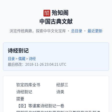
殆知阁
中国古典文献
浏览
传统典籍，
探索
中华文化宝库
·
总目录
·
最近更新
诗经劄记
目录
>
儒藏
>
诗经
最后修改：
2018-11-26 23:04:21 UTC
钦定四库全书 经部三
诗经劄记 诗类
提要
【臣】等谨案诗经劄记一卷