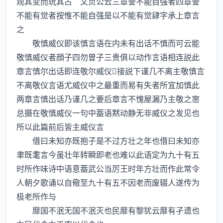
观其变而玩其占 文贞公云三章警不能自强者四章警
不能有觉者按惟不能自强是以不能有觉肆字承上章言
之
敬慎威仪即该慎言语在内未有出话不慎而可云能
敬慎威仪者顔子四勿曽子三贵俱以动作言语相连説此
章言慎尔出话即连敬尔威仪接説下谨几不离主敬慎言
不离敬仪言语尤威仪中之最重而易有失者所宜加慎此
两章言慎出话乃谨几之要后章言不愧屋漏乃主敬之宻
总摄在敬慎威仪一句中葢语黙动静无非威仪之发见也
所以此篇前后皆主威仪言
借曰未知亦既抱子是不过方壮之年也借曰未知亦
聿既耄言今虽壮年转瞬即老也难以此语定为九十有五
时所作味诗中语意葢武公当厉王时年方壮而作此常令
人朝夕歌诵以自儆至九十有五不因老而废辍人遂传为
极老所作与
靡国不泯无国不泯灭也民靡有黎犹云靡有孑遗也