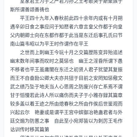
室家君王为子之严君为孙之王考歌哭于斯聚族于
斯所谓善颂善祷也
平王四十九年入春秋前此四十余年内或有十月朔
遇辛卯日食之事应问于知厯者六章言皇父作都于向皇
父内朝卿士向在东都作都于此当是东迁后事孔氏曰节
南山篇韦昭以为平王时作谓作在平王
之世而上刺幽王今玩十月之交篇歴陈变异殆追述
幽末数年间事而叹时之莫惩也 幽王之淫昏所谓下愚
不移者也平王虽庸闇在东迁之初贤人君子犹望其复振
而王不自奋励公卿大夫亦共狃于目前之安罔知惩儆文
武之绩乃坠于地夫当人心思周之防废兴存亡系焉不谓
甘于慆慢若此诗人所以痛伤而夫子于小雅存録其篇章
较多盖以着王迹之所由熄春秋之所由作俟后世鉴观而
兴起云尔 艳妻或是谓平王宫中嫔御冶艳蛊君者与外
廷交煽为防慝之事 自此至小宛郑皆以为刺厉王毛作
诂训传时移其篇第