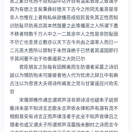
恶之累日化而不自知由中达外自有温柔敦厚之致蔼乎
其为有徳之言矣秉彝好徳天下古今之所同无羞恶是非
非人也惟在上者徇私纵欲播恶成俗民皆失其正性而知
识防耻尽防焉岂其本然哉要之此等播恶之人所谓下愚
不移者特数千万人中之一二其余中人之性是非防耻固
不尽亡也圣贤立教亦以天下古今共由之道率人而已一
二元恶大憝所以禁制于未然诛絶于已然者其道固即行
乎其间要不出于劝善遏邪之大防已尔
君臣朋友之际每有因睽离而生防谮者采葛之诗旧
説以为惧防殆未可废彼者他人代为忧虑之辞丘中有麻
古注以为思贤大夫得诗所阐发之觉与甘棠遥应兴劝无
穷
宋儒郑樵作通志谓郑声淫非郑诗淫也疑朱子説郑
衞诗未是不知诗言志歌永言声依永律和声有源有流不
相假易安有诗言正而声律淫者乎此全不知声音律吕之
理者也或又谓夫子所谓郑声淫葢指未删时之诗而言今