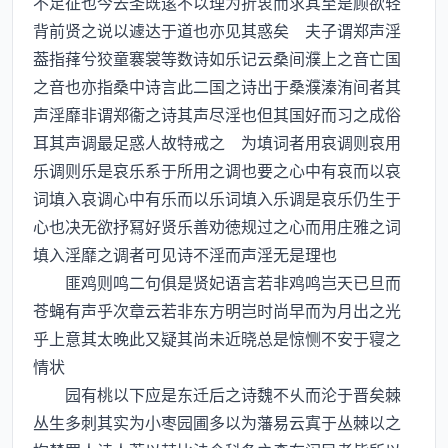
不足征也今去圣既逺不以理为折衷而求其至是顾欲轻
背前贤之说以遽达于道也亦见其惑矣 夫子谓郑声淫
葢指萚兮狡童褰裳等数诗如乐记云桑间濮上之音亡国
之音也亦指桑中诗言此二国之诗出于桑濮溱洧间者其
声淫靡非谓郑衞之诗其声尽淫也但其国好而习之成俗
耳其声调最足惑人故特戒之 为填词者用哀调则哀用
乐调则乐是哀乐系于所用之调也要之心中有哀而以哀
词填入哀调心中有乐而以乐词填入乐调是哀乐仍生于
心也决无欲抒冩好贤乐善劝徳规过之心而用庄雅之词
填入淫靡之调者可见诗不淫而声淫无是理也
匪鸡则鸣二句俱是贤妃语言若非鸡鸣岂天已旦而
苍蝇有声乎次章云若非东方明岂时尚早而为月出之光
乎上意其太晚此又疑其尚未近晓总是惊恻不安于寝之
情状
园有桃以下应是东迁后之诗魏不乆而沦于晋矣棘
丛生多刺其实为小枣园圃多以为藩易云寘于丛棘以之