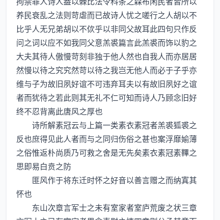
拘禁罪人诗人葢以棘比法令科条之森布闲民者皆所以
养民衰乱之法则苛虐而已故诗人忧之嗟行之人胡以不
比乎人无兄弟胡以不佽乎以非同父故耳此四句只作反
问之词以应不如我同父意羔裘篇言此羔裘而饰以豹之
大夫其待人傲慢苛刻非独于他人然也自我人而亦居居
然慢以待之究究然苛以待之我岂无他人而必于子乎亦
维与子为故旧夙好谊不可违弃耳夫以有故旧夙好之谊
者而犹待之若此则其无礼不仁可知而诗人乃顾念旧好
终不忍背离此唐风之厚也
诗所解素冠云与上篇一类素衣素冠者羔裘狐裘之
反也庶得见此人者而与之同归伤俗之甚也案浮靡媮薄
之俗惟返朴尚质乃可救之舍是无先矣素衣素冠素鞸之
思即易白贲之防
匪风作于将东迁时怀之好音以善言赠之而纳寘其
怀也
东山次章言军士之未有室家者室庐荒废之状三章