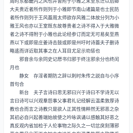
周时东都畿内之风也并皆附于小雅之末至东迁以后卿
大夫贵近者所作则列于小雅即节南山诸篇是也士民防
者所作则列于王风葢周太师欲存风雅二体故分列为小
雅王风也亦以王室既东故尊贵者之诗不得入于大雅微
者之诗不得附于小雅也此论经参订而定无可易矣至燕
燕以下或即是庄姜诗击鼓或即是州吁时诗葢夫子删诗
略逺而详近取其事之在人耳目尤足示劝惩也
邪音余与余同史记厯书归邪于终注邪余分也终闰
月也
静女 存淫者期防之辞以刺时朱传之説自与小序
首句合
新台 夫子言诗曰思无邪曰兴于诗曰不学诗无以
言曰诗可以兴观羣怨事父事君礼记经解云温柔敦厚诗
教也合而言之诗教只是欲人正其性情粹然无邪恶之杂
其初必自兴起善端始故使之吟咏讽诵以感触其好恶之
真反观内省加检于人伦事物之际久之一切忿戾刻薄邪