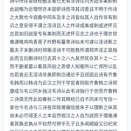
诗中所存皆既经删定者已无有淫诗在内大抵非美即刺
此説略为近理然亦未尝即诗而寻其词意且不明于作诗
之大致也今观桑中同车及丰之诗皆似其人自作非有刺
讥之意安得不谓之淫诗且人之作诗或美或刺或述怀见
志若如旧説是专有美刺而无述怀见志之诗也于理亦觉
难通唯鸡鸣青青子衿野有蔓草诗似未可遽以淫诗断之
葢夫子未删诗时郑衞淫诗不可胜数所谓郑声淫正是指
此而言后删诗时已去其十之八九矣然犹存其十之一二
而不删者葢以着其风俗之恶使人知衞所以亡郑所以乱
也若竟云无淫诗非美即刺岂通论乎且班固云诗有齐鲁
毛韩而以韩诗为近汉之列于学官者则取齐鲁韩之诗郑
康成与毛公同乡独注毛诗从此毛诗独行于世而齐鲁韩
三诗俱无传此如春秋三传其释经已自不同未可专信一
家也今毛诗与三诗各异既难偏信故朱子以理断之纵其
说未必尽得圣人之本旨然视汉之人自为説而于理难通
者其孰去孰从不较然可辨乎孔子云多闻阙疑又曰杞宋