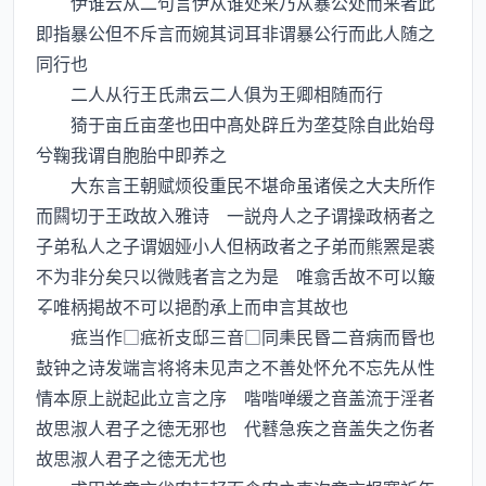
伊谁云从二句言伊从谁处来乃从暴公处而来者此
即指暴公但不斥言而婉其词耳非谓暴公行而此人随之
同行也
二人从行王氏肃云二人俱为王卿相随而行
猗于亩丘亩垄也田中髙处辟丘为垄芟除自此始母
兮鞠我谓自胞胎中即养之
大东言王朝赋烦役重民不堪命虽诸侯之大夫所作
而闗切于王政故入雅诗 一説舟人之子谓操政柄者之
子弟私人之子谓姻娅小人但柄政者之子弟而熊罴是裘
不为非分矣只以微贱者言之为是 唯翕舌故不可以簸
唯柄掲故不可以挹酌承上而申言其故也
疷当作□疷祈支邸三音□同民昬二音病而昬也
鼔钟之诗发端言将将未见声之不善处怀允不忘先从性
情本原上説起此立言之序 喈喈啴缓之音盖流于淫者
故思淑人君子之徳无邪也 代鼛急疾之音盖失之伤者
故思淑人君子之徳无尤也