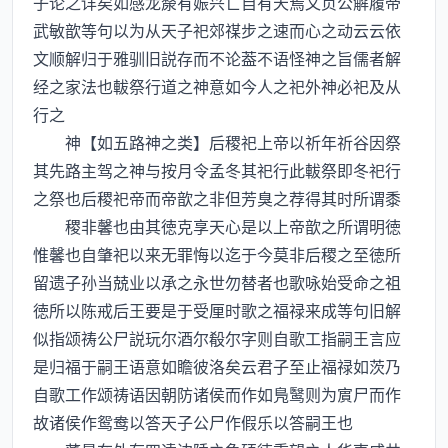
子论之详矣如感龙漦有娠兴亡自有天焉文贞公解履帝
武敏歆等句以为从天子祀郊禖步之速而心之动云云依
文顺解归于雅驯旧説存而不论葢不语怪神之旨儒者解
经之家法也軷祭行道之神意如今人之祀外神必祀及从
行之
神【如五路神之类】后稷祀上帝以祈年祈谷因祭
其先路主驾之神与按月令孟冬其祀行此軷祭即冬祀行
之祭也后稷祀帝而帝歆之非但芳臭之荐得其时所谓黍
稷非馨也由其徳克享天心是以上帝歆之所谓明徳
惟馨也自肇祀以来无罪悔以迄于今莫非后稷之至徳所
留遗子孙当兢业以承之永世勿替者也歌咏始受命之祖
徳所以陈戒后王要是于受厘时歌之福禄来成等句旧解
似指颂祷公尸説玩尔酒尔殽尔字则自歌工指嗣王言应
是归福于嗣王语意如瞻彼洛矣云君子至止福禄如茨乃
自歌工作颂祷语因朝防诸侯而作如鳬鹥则为賔尸而作
故诸侯作鸳鸯以答天子公尸作假乐以答嗣王也