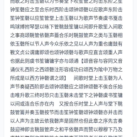
而歌之时击玉磬以为节奏堂下吹笙管之时击东阶之笙
钟笙磬应之至合乐时西阶击颂钟颂磬以应歌声东阶击
笙钟笙磬以应笙管堂上击玉磬以为歌声节奏虞书戛击
鸣球搏拊琴瑟以咏下管鞉鼓笙镛以间即升歌笙入间歌
之事商颂鞉管依磬声葢合乐时鞉鼓管声之类与玉磬相
依玉磬所以节人声今众乐依之见以人声为重也庸鼓有
斁文贞公谓庸即颂也颂钟颂磬与歌声应直言颂重人声
也据此则虞书笙镛镛字亦与颂通【颂音容与容同又音
诵仪礼西阶之西颂磬注形容成功曰颂西为隂中万物之
所成是以西方钟磬谓之颂】 间歌时堂上击玉磬为人
声节奏疑西阶即击颂钟颂磬应之颂钟颂磬不俟合乐始
击唯升歌三终时恐只击玉磬未击堂下之钟磬虞书笙镛
以间或连合乐亦在内 又按合乐时堂上人声与堂下鞉
鼓管籥并奏玉磬按节而击笙钟笙磬颂钟颂磬亦并击而
以人声为主故云依我磬声是固然也但此章之序先言奏
鼓迎神即言鞉鼓管声之和平依磬声而赞以穆穆下乃及