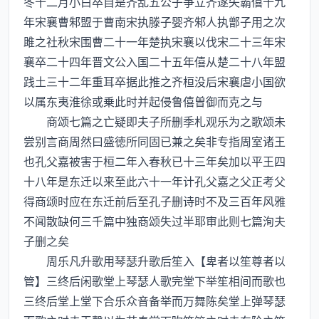
冬十二月小白卒自是齐乱五公子争立齐遂失霸僖十九
年宋襄曹邾盟于曹南宋执滕子婴齐邾人执鄫子用之次
雎之社秋宋围曹二十一年楚执宋襄以伐宋二十三年宋
襄卒二十四年晋文公入国二十五年僖从楚二十八年盟
践土三十二年重耳卒据此推之齐桓没后宋襄虐小国欲
以属东夷淮徐或乗此时并起侵鲁僖曽御而克之与
商颂七篇之亡疑即夫子所删季札观乐为之歌颂未
尝别言商周然曰盛徳所同固已兼之矣非专指周室诸王
也孔父嘉被害于桓二年入春秋已十三年矣加以平王四
十八年是东迁以来至此六十一年计孔父嘉之父正考父
得商颂时应在东迁前后至孔子删诗时不及三百年风雅
不闻散缺何三千篇中独商颂失过半耶审此则七篇洵夫
子删之矣
周乐凡升歌用琴瑟升歌后笙入【卑者以笙尊者以
管】三终后闲歌堂上琴瑟人歌完堂下举笙相间而歌也
三终后堂上堂下合乐众音备举而万舞陈矣堂上弹琴瑟