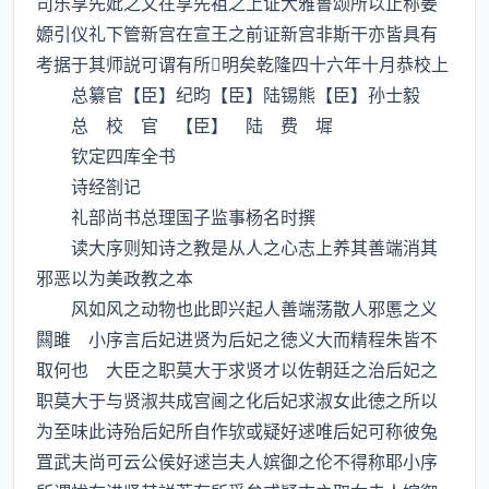
司乐享先妣之文在享先祖之上证大雅鲁颂所以止称姜
嫄引仪礼下管新宫在宣王之前证新宫非斯干亦皆具有
考据于其师説可谓有所明矣乾隆四十六年十月恭校上
总纂官【臣】纪昀【臣】陆锡熊【臣】孙士毅
总 校 官 【臣】 陆 费 墀
钦定四库全书
诗经劄记
礼部尚书总理国子监事杨名时撰
读大序则知诗之教是从人之心志上养其善端消其
邪恶以为美政教之本
风如风之动物也此即兴起人善端荡散人邪慝之义
闗雎 小序言后妃进贤为后妃之徳义大而精程朱皆不
取何也 大臣之职莫大于求贤才以佐朝廷之治后妃之
职莫大于与贤淑共成宫阃之化后妃求淑女此徳之所以
为至味此诗殆后妃所自作欤或疑好逑唯后妃可称彼兔
罝武夫尚可云公侯好逑岂夫人嫔御之伦不得称耶小序