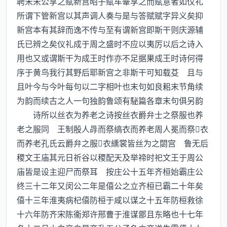
聘宋宋公享之赋新宫昭子赋车舝享之而赋意者如仪礼
所谓下管新宫以其声调人奏与是与答赋赋字异义矣抑
新宫本有其辞而逸不传与至有谓新宫即斯干则庆源辅
氏已辨之矣仪礼成于周之盛时不应以夷厉以后之诗入
用也又或谓斯干为成王时作亦不足据果成王时诗何得
序于黄鸟我行其野后耶新宫之非斯干可知载芟 且与
且叶今与今叶每句以二字相叶也末句如良耜末节角续
为韵而续古之人一句独韵鲁颂有駜篇各章末句俱另韵
诗所以丝衣为养老之诗按丝衣爵弁士之祭服也养
老之服同 王制殷人冔而祭缟衣而养老周人冕而祭衣
而养老孔氏云爵弁之服衣纁裳皆丝为之閟宫 鲁无后
稷文王庙其元日祈谷以稷配天及举禘时祀文王于周公
庙皆是设主迎尸而祭耳 按庄公十五年齐桓始霸庄公
终三十二年又闵公二年是僖公之立齐桓已霸二十年矣
僖十三年淮夷病杞僖防桓于咸以谋之十五年防桓救徐
十六年防齐宋陈衞郑许邢曹于淮谋鄫且东略也十七年