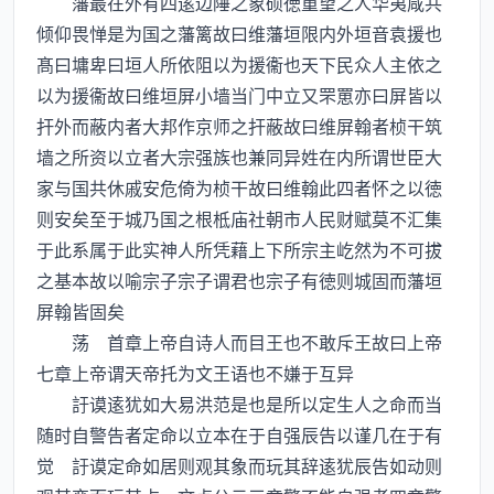
藩最在外有四逺边陲之象硕徳重望之人华夷咸共
倾仰畏惮是为国之藩篱故曰维藩垣限内外垣音袁援也
髙曰墉卑曰垣人所依阻以为援衞也天下民众人主依之
以为援衞故曰维垣屏小墙当门中立又罘罳亦曰屏皆以
扞外而蔽内者大邦作京师之扞蔽故曰维屏翰者桢干筑
墙之所资以立者大宗强族也兼同异姓在内所谓世臣大
家与国共休戚安危倚为桢干故曰维翰此四者怀之以徳
则安矣至于城乃国之根柢庙社朝市人民财赋莫不汇集
于此系属于此实神人所凭藉上下所宗主屹然为不可拔
之基本故以喻宗子宗子谓君也宗子有徳则城固而藩垣
屏翰皆固矣
荡 首章上帝自诗人而目王也不敢斥王故曰上帝
七章上帝谓天帝托为文王语也不嫌于互异
訏谟逺犹如大易洪范是也是所以定生人之命而当
随时自警告者定命以立本在于自强辰告以谨几在于有
觉 訏谟定命如居则观其象而玩其辞逺犹辰告如动则