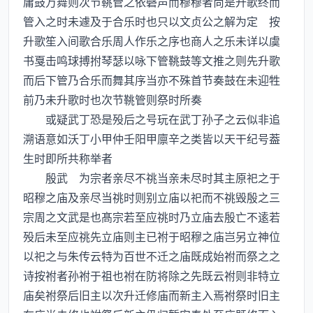
庸鼓万舞则次节鞉管之依磬声而穆穆者尚是升歌终而
管入之时未遽及于合乐时也只以文贞公之解为定 按
升歌笙入间歌合乐周人作乐之序也商人之乐未详以虞
书戛击鸣球搏拊琴瑟以咏下管鞉鼓等文推之则先升歌
而后下管乃合乐而舞其序当亦不殊首节奏鼓在未迎牲
前乃未升歌时也次节鞉管则祭时所奏
或疑武丁恐是殁后之号玩在武丁孙子之云似非追
溯语意如沃丁小甲仲壬阳甲廪辛之类皆以天干纪号葢
生时即所共称举者
殷武 为宗者亲尽不祧当亲未尽时其主原祀之于
昭穆之庙及亲尽当祧时则别立庙以祀而不祧毁殷之三
宗周之文武是也髙宗若至应祧时乃立庙去殷亡不逺若
殁后未至应祧先立庙则主已祔于昭穆之庙岂另立神位
以祀之与朱传云特为百世不迁之庙既成始祔而祭之之
诗按祔者孙祔于祖也祔在防将除之先既云祔则非特立
庙矣祔祭后旧主以次升迁修庙而新主入焉祔祭时旧主