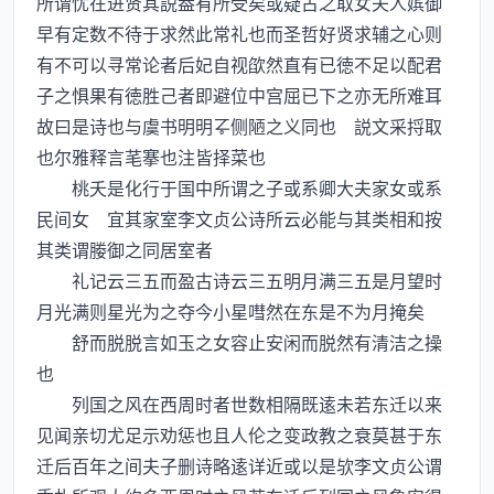
所谓忧在进贤其説葢有所受矣或疑古之取女夫人嫔御
早有定数不待于求然此常礼也而圣哲好贤求辅之心则
有不可以寻常论者后妃自视欿然直有已徳不足以配君
子之惧果有徳胜己者即避位中宫屈已下之亦无所难耳
故曰是诗也与虞书明明侧陋之义同也 説文采捋取
也尔雅释言芼搴也注皆择菜也
桃夭是化行于国中所谓之子或系卿大夫家女或系
民间女 宜其家室李文贞公诗所云必能与其类相和按
其类谓媵御之同居室者
礼记云三五而盈古诗云三五明月满三五是月望时
月光满则星光为之夺今小星嘒然在东是不为月掩矣
舒而脱脱言如玉之女容止安闲而脱然有清洁之操
也
列国之风在西周时者世数相隔既逺未若东迁以来
见闻亲切尤足示劝惩也且人伦之变政教之衰莫甚于东
迁后百年之间夫子删诗略逺详近或以是欤李文贞公谓