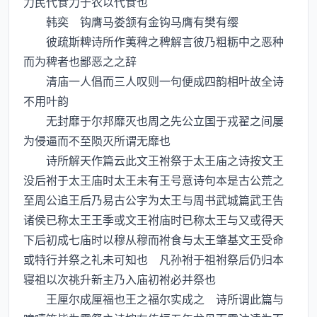
力民代食力于农以代食也
韩奕 钩膺马娄颔有金钩马膺有樊有缨
彼疏斯粺诗所作荑稗之稗解言彼乃粗粝中之恶种
而为稗者也鄙恶之之辞
清庙一人倡而三人叹则一句便成四韵相叶故全诗
不用叶韵
无封靡于尔邦靡灭也周之先公立国于戎翟之间屡
为侵逼而不至陨灭所谓无靡也
诗所解天作篇云此文王祔祭于太王庙之诗按文王
没后祔于太王庙时太王未有王号意诗句本是古公荒之
至周公追王后乃易古公字为太王与周书武城篇武王告
诸侯已称太王王季或文王祔庙时已称太王与又或得天
下后初成七庙时以穆从穆而袝食与太王肇基文王受命
或特行并祭之礼未可知也 凡孙祔于祖祔祭后仍归本
寝祖以次祧升新主乃入庙初祔必并祭也
王厘尔成厘福也王之福尔实成之 诗所谓此篇与