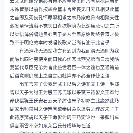
云文武时燕兄弟必有诗不应至成王时乃有常棣篇当是
未诛管蔡以前作按頍弁篇末言死丧无日无几相见此篇
之首即及死丧孔怀原隰相求之事乃家庭骨肉相聚天性
激发至情流溢不觉矢口直摅胸臆为此深痛悲切之言所
以觉悟薄俗牖迪良心者于是为至盖原始反终者道之极
致不于明伦敦本时发唱长歌义岂尚有逾于此者乎
有酒湑我无酒酤我言有酒则为我而湑无酒则为我
而酤也四牡劳使臣而曰我心伤悲此燕兄弟而曰湑我酤
我皆代羣臣兄弟为言此盛世君臣一体之谊也至通篇前
后语意则仍属上之自言四牡篇亦不必全作使臣语
出车言天子命我是武王以后之诗非文王诗 毛郑
皆以天子为纣王为殷王苏氏辙以采薇三诗皆文王奉纣
命伐玁狁王氏安石云天子纣也朱子初亦主此説然此乃
周家出师常用之诗岂有歌奉纣命以遣劳之理故朱子于
此诗序辨説以天子王命皆为周王乃定论也 采薇出车
俱言雨雪不必如东莱吕氏分戍毕与在道