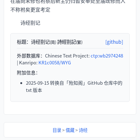
在庙尚未修也祔祭后新主仍归暂安奉处至庙既修而入
不称祔矣更宜考定
诗经劄记
标题：
诗经劄记
詩經劄記
[github]
(简)
(繁)
外部数据库：
Chinese Text Project:
ctp:wb2974248
| Kanripo:
KR1c0058/WYG
附加信息：
2025-09-15 转换自「殆知阁」GitHub 仓库中的
txt 版本
目录
>
儒藏
>
诗经