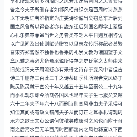
季札所观大约多西周时之风若东迁后列国之风鲁安得
备之今夫子所删存者如邶风栢舟绿衣是西周时诗燕燕
以下无明证者难指定为庄姜诗论诚当矣窃意东迁后列
国之风鲁所以得备者亦有説东迁后列国名卿学士辈留
心礼乐典章兼通当世之务者类不乏人平日则互相咨访
以广见闻及出使则赋诗赠答以见志左传所称纪者甚繁
晋宋齐郑皆然不独鲁也鲁秉周礼崇文教为诸国望于文
章风雅之事必尤备焉采辑所得存之史氏掌之太师由来
旧矣或谓夫子周流疑亦有采得之诗存于变风中者但古
诗三千删存三百此三千之诗葢即季札所观者变风终于
陈灵陈灵弑于宣公十年又越五十五年至襄公二十九年
而季札观乐即今所载各国风也是年夫子生七嵗矣又越
六十二年夫子年六十八而删诗则变风非由夫子采得可
知但其间或有缺文错简夫子从而订正之耳季札请观周
乐为之歌王文贞公谓何彼秾矣成康时之风也而附于召
南之后沔水至无羊西周时西都畿内之风也緜蛮以下西