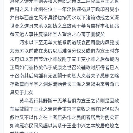
落成之诗无羊则美牧人善职之诗此二篇应属宣王之世
西周之风止此幽在位十一年淫昏速祸具于瞻卬召旻小
弁白华西畿之风不具録也按沔水以下诸篇劝戒之义深
世变之迹具末系以颂祷之章致意于蕃育嘉祥丰和征兆
葢天运人事往复循环圣人望治之心寓于删叙矣
沔水以下至无羊大抵系周道既衰西周畿内风謡或
为夷厉以前或在夷厉以后难强分也又或俱为宣王时亦
未可知以其音节近小雅故附于宣王变小雅之后葢畿内
正风如何彼秾矣作于成康之世召公辅政时所得者已入
于召南其后风謡有无甚闗于劝惩大义者夫子悉删之略
存数篇而圣学之渊源流贻者长王泽之衰竭由来者渐已
具见于此矣
黄鸟我行其野斯干无羊若俱为宣王之诗则是因政
荒民散闗于王业之衰替者重宫室畜牧之事在所轻以为
叙也又不以作之在上者居先作之民间者居后为例矣正
如鸿雁亦民间风謡以其系于王业中兴之本故居庭燎之