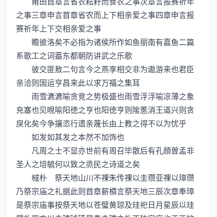
甫田首章言省农耘耔而食农之事次章言报赛祈年
之事三章申言首章省农而上下相亲爱之事四章申言报
赛祈年上下交相亲爱之事
瞻彼洛矣不必指为诸侯所作如鱼丽南有嘉鱼二篇
系歌工之词葢东都朝防讲武之乐歌
彼交匪敖二句言今之燕享相交非为遨游来也君臣
亲洽则国运亨昌来此以求万福之集耳
雨雪瀌瀌喻贪竞之势极盛也雨雪浮浮喻凉薄之象
充塞也见晛喻阳徳之亨也阳徳亨则隂慝消王道兴则贪
戾化矣今争攘恣行遗亲蔑长由上教之得不以为忧乎
如发如其发之本然不加饰也
凡周之士不显亦世前有周召毕散后有孔顔曽孟非
圣人之培毓何以致之烝民之诗道之矣
棫朴 祭天地山川不祼朱传祼以圭瓒亚祼以璋瓒
乃祭宗庙之礼据此则首章薪槱言祭天地三辰次章奉璋
是祭宗庙事按祭天地以苍璧黄琮及珪祀日月星辰以珪