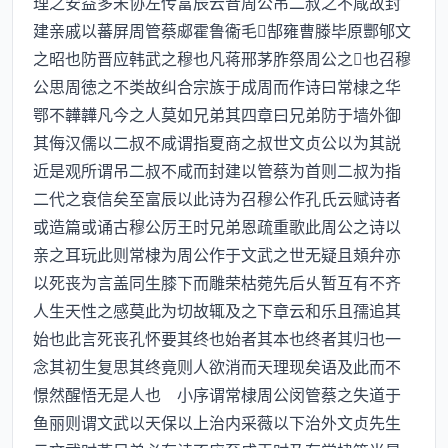
理之安益多未协左传富辰云昔周公吊二叔之不咸故封
建亲戚以蕃屏周管蔡郕霍鲁衞毛郜雍曹滕毕原酆郇文
之昭也防晋应韩武之穆也凡蒋邢茅胙祭周公之也召穆
公思周徳之不类故纠合宗族于成周而作诗曰常棣之华
鄂不韡韡凡今之人莫如兄弟其四章曰兄弟防于墙外御
其侮汉儒以二叔不咸谓指夏商之叔世文贞公以为其説
近是观所谓吊二叔不咸而封建以管蔡为首则二叔为指
二代之衰信矣至富辰以此诗为召穆公作孔氏云赋诗者
或造篇或诵古穆公厉王时兄弟恩疏重歌此周公之诗以
亲之耳玩此则常棣为周公作于文武之世无疑且頍弁亦
以死丧为言盖同生膝下而雕荣枯菀先后乆暂互有不齐
人生天性之感莫此为切故辄及之下章云和乐且孺追其
始也此言死丧孔怀要其终也始者其本也终者其归也一
念其初生复思其终竟则人欲消而天理现矣语及此而不
憬然醒悟无是人也 小序谓常棣周公闵管蔡之失道于
鱼丽则谓文武以天保以上治内采薇以下治外文贞先生