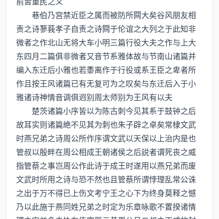
前皆重民之义
巷伯乃宫禁近臣之属而被防所闗大矣谷风朋友相
责之诗蓼莪孝子自责之诗闗于伦谊之大列之于此知非
微者之作北山无将大车小明三篇行役大夫之作与上大
东四月二篇俱非微者又音节系雅体故与节南山诸篇并
编入东迁后小雅也若黍离作于行役或系王臣之卑者所
作且按王风诸篇已有无复可为之叹矣与东迁后入于小
雅诸诗神情音调俱迥别周太师别为王风有以夫
楚茨诸篇小序皆以为陈古刺今见其系于鼓钟之后
故耳实则诸篇絶不见其为刺也朱子辟之卓矣常棣文武
时燕兄弟之诗周公所作序谓文武以天保以上治内是也
管叔以殷畔在周公相成王朝诸侯之后説者谓死丧之威
指管蔡之事岂周公作此诗于成王时遂用以燕兄弟而废
文武时所用之诗与恐不然也且管蔡所谓悖理乱常公诛
之出于万不得已上伤文考宁王之心下为终身莫释之憾
乃以此施于燕同姓兄弟之时定为乐章咏歌不置揆诸情