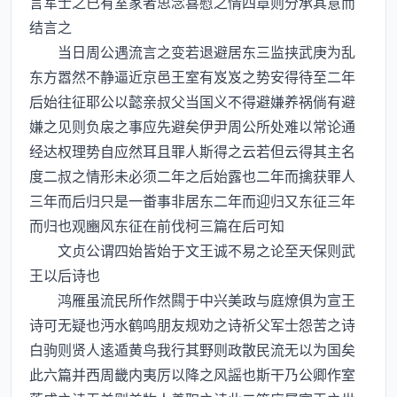
言军士之已有室家者思念喜慰之情四章则分承其意而
结言之
当日周公遇流言之变若退避居东三监挟武庚为乱
东方嚣然不静逼近京邑王室有岌岌之势安得待至二年
后始往征耶公以懿亲叔父当国义不得避嫌养祸倘有避
嫌之见则负扆之事应先避矣伊尹周公所处难以常论通
经达权理势自应然耳且罪人斯得之云若但云得其主名
度二叔之情形未必须二年之后始露也二年而擒获罪人
三年而后归只是一畨事非居东二年而迎归又东征三年
而归也观豳风东征在前伐柯三篇在后可知
文贞公谓四始皆始于文王诚不易之论至天保则武
王以后诗也
鸿雁虽流民所作然闗于中兴美政与庭燎俱为宣王
诗可无疑也沔水鹤鸣朋友规劝之诗祈父军士怨苦之诗
白驹则贤人逺遁黄鸟我行其野则政散民流无以为国矣
此六篇并西周畿内夷厉以降之风謡也斯干乃公卿作室