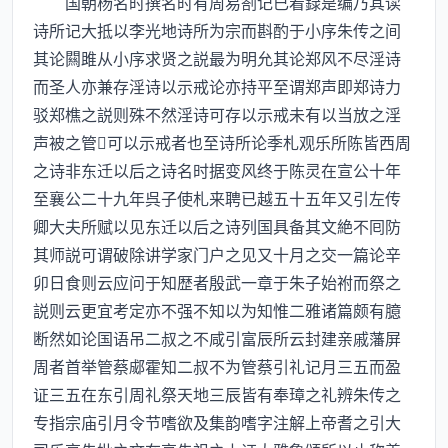
国朝杨名时撰名时有周易劄记已着録是编乃其读
诗所记大抵以李光地诗所为宗而斟酌于小序朱传之间
其论闗雎从小序求贤之説最为明允其论郑风不尽淫诗
而圣人亦兼存淫诗以示戒论亦持平至谓郑声即郑诗力
驳郑樵之説则殊不然淫诗可存以示戒未有以当放之淫
声被之管可以示戒者也至诗所论季札观乐所陈皆西周
之诗非东迁以后之诗名时据变风终于陈灵在宣公十年
至襄公二十九年呉子使札来聘已越五十五年又引左传
卿大夫所赋以见东迁以后之诗列国具备其文絶不囘防
其师説可谓破除讲学家门户之见又十月之交一篇论辛
卯日食则云应问于知歴者殷武一章于朱子始祔而祭之
説则云更宜考定亦不强不知以为知惟二雅诸篇颇有臆
断然如论国语吊二叔之不咸引富辰所云封建亲戚藩屏
周者首举管蔡郕霍知二叔不为管蔡引礼记月三五而盈
证三五在东引周礼祭天地三辰皆有奉璋之礼辨朱传之
专指宗庙引月令节嗜欲及集韵嗜字注解上帝耆之引大