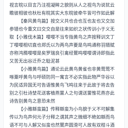
视言睆以目言乃注视凝眸之貌则从人之视鸟为说犹云
瞻彼相彼也杕杜有睆其实大东睆彼牵牛皆可作如此解
【秦风黄鸟篇】按交义共也合也互也友也又交加
参错也今重文曰交交自是往来如织之状传训小于义无
取【小雅伐木篇】嘤嘤不当专指黄鸟之声按释训文丁
丁嘤嘤相切直也郑氏以为两鸟声要是鸟鸣通称羽猎赋
亦称鸿鴈嘤嘤是矣罗瑞良引禽经鸎鸣嘤嘤谓诗即指此
又苦无出谷迁乔之騐泥甚
【小雅黄鸟篇】通论云此黄鸟黄雀也非黄莺莺不
啄粟呼黄鸟与呼硕防同一寓言不必实指此物严华谷以
为民适异国无可告语惟黄鸟飞鸣往来于此故于将去告
别之引杜诗埜花送客樯燕畱人之句谓送畱惟花燕亦此
诗告别黄鸟之意恐未然
【小雅緜蛮篇】传释緜蛮为小鸟貌于义不可解集
传以为鸟声何元子分释之谓其声之微细不絶如緜而鸟
语不可与人解又似蛮也然鸎声圆滑可人故有双柑斗酒