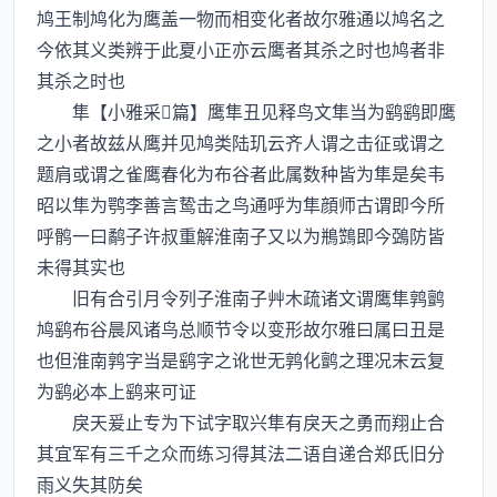
鸠王制鸠化为鹰盖一物而相变化者故尔雅通以鸠名之
今依其义类辨于此夏小正亦云鹰者其杀之时也鸠者非
其杀之时也
隼【小雅采篇】鹰隼丑见释鸟文隼当为鹞鹞即鹰
之小者故兹从鹰并见鸠类陆玑云齐人谓之击征或谓之
题肩或谓之雀鹰春化为布谷者此属数种皆为隼是矣韦
昭以隼为鹗李善言鸷击之鸟通呼为隼顔师古谓即今所
呼鹘一曰鹬子许叔重解淮南子又以为鵧鷑即今鵶防皆
未得其实也
旧有合引月令列子淮南子艸木疏诸文谓鹰隼鹑鹯
鸠鹞布谷晨风诸鸟总顺节令以变形故尔雅曰属曰丑是
也但淮南鹑字当是鹞字之讹世无鹑化鹯之理况末云复
为鹞必本上鹞来可证
戾天爰止专为下试字取兴隼有戾天之勇而翔止合
其宜军有三千之众而练习得其法二语自递合郑氏旧分
雨义失其防矣