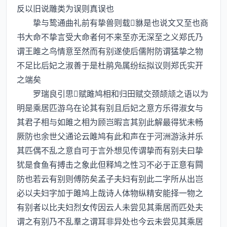
反以旧说雕类为误则真误也
挚与鸷通曲礼前有挚兽则载貅是也说文又至也商
书大命不挚言受大命者何不来至亦无深至之义郑氏乃
谓王雎之鸟情意至然而有别遂使后儒附防谓猛挚之物
不足比后妃之淑善于是杜鹃凫属纷纭拟议则郑氏实开
之端矣
罗瑞良引思赋雎鸠相和归田赋交颈颉颃之语以为
明是乘居匹游乌在论其有别且后妃之意方乐得淑女与
其君子相与如雎之相为顾岂暇言其别此解最得犹未畅
厥防也余世父通论云雎鸠有此和声在于河洲游泳并乐
其匹偶不乱之意自可于言外想见传谓挚而有别夫曰挚
犹是食鱼有搏击之象此但释鸠之性习不必于正意有闗
防也若云有别则傅防矣孟子夫妇有别此二字所从出岂
必以夫妇字加于雎鸠上哉诗人体物纵精安能择一物之
有别者以比夫妇烈女传因云人未尝见其乘居而匹处夫
谓之有别乃不乱羣之谓耳非异处也今云未尝见其乘居