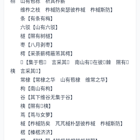
栩 山有苞栎 析其柞薪
维柞之枝 柞棫防矣瑟彼柞棫 柞棫斯防】
条【有条有梅】
六驳【山有六驳】
檖【隰有树檖】
枣【八月剥枣】
樗【采荼薪樗蔽芾其樗】
【集于苞 言采其 南山有在彼棘 隰有
桋 言采其】
常棣【常棣之华 山有苞棣 维常之华】
枸【南山有枸】
谷【其下维谷无集于谷】
桋【隰有桋】
茑【茑与女萝】
棫【柞棫防矣 芃芃棫朴瑟彼柞棫 柞棫斯防】
楛【榛楛济济】