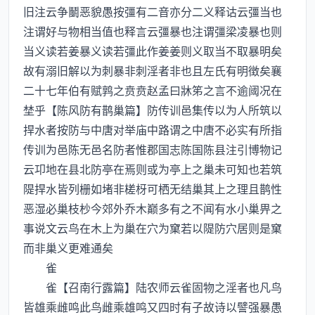
旧注云争鬭恶貌愚按彊有二音亦分二义释诂云彊当也
注谓好与物相当值也释言云彊暴也注谓彊梁凌暴也则
当义读若姜暴义读若彊此作姜姜则义取当不取暴明矣
故有溺旧解以为刺暴非刺淫者非也且左氏有明徴矣襄
二十七年伯有赋鹑之贲贲赵孟曰牀笫之言不逾阈况在
埜乎【陈风防有鹊巢篇】防传训邑集传以为人所筑以
捍水者按防与中唐对举庙中路谓之中唐不必实有所指
传训为邑陈无邑名防者惟郡国志陈国陈县注引博物记
云卭地在县北防亭在焉则或为亭上之巢未可知也若筑
隄捍水皆列栅如堵非槎枒可栖无结巢其上之理且鹊性
恶湿必巢枝杪今郊外乔木巅多有之不闻有水小巢畀之
事说文云鸟在木上为巢在穴为窠若以隄防穴居则是窠
而非巢义更难通矣
雀
雀【召南行露篇】陆农师云雀固物之淫者也凡鸟
皆雄乘雌鸣此鸟雌乘雄鸣又四时有子故诗以譬强暴愚