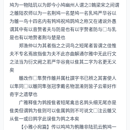
鸠为一物陆玑以为即今小鸠幽州人谓之鷱梁宋之间谓
之鵻陆农师以为一名荆鸠一名楚鸠一名乳鸠严华谷以
为鵻一鸟十四名内有鹁鸠祝鸠鹍鸠之称又在诸说外愚
谓其中有以音赘者夫与防是也有以字赘者防与□与乳
是也有以地赘者荆与楚是也
郑渔仲以为其者指之之词鸟之短尾者皆谓之佳惟
夫不专名焉故指隹为夫不此亦曲解通尔雅中无此行文
之法当为衍文阙之若严华谷竟以隹其二字为名更无义
矣
鵻改作□隼赘作鵻并属杜譔字书已辨之其害使人
以隼同□以鵻同隼张冠李戴名物混淆则皆子云辈好作
奇字之遗孽也
广雅释隹为鹑按隹者短尾禽总名鹑头细无尾亦是
隹类但谓鹑为隹则可以隹属鹑则不可说文□注云鵻又
从隹一或曰鹑字此误隹为鹑之本矣
【小雅小宛篇】传以鸣鸠为鹘雕非陆玑云鹘鸠一