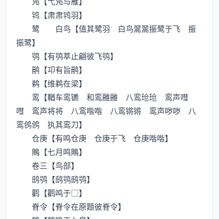
凫【弋凫与雁】
鸨【肃肃鸨羽】
鹭 白鸟【值其鹭羽 白鸟翯翯振鹭于飞 振
振鹭】
鸮【有鸮萃止翩彼飞鸮】
鹝【卭有旨鹝】
鹈【维鹈在梁】
鸾【輶车鸾镳 和鸾雝雝 八鸾玱玱 鸾声嘒
嘒 鸾声将将 八鸾喈喈 八鸾锵锵 鸾声哕哕 八
鸾鸧鸧 执其鸾刀】
仓庚【有鸣仓庚 仓庚于飞 仓庚喈喈】
鵙【七月鸣鵙】
卷三【鸟部】
鸱鸮【鸱鸮鸱鸮】
鹳【鹳鸣于□】
脊令【脊令在原题彼脊令】