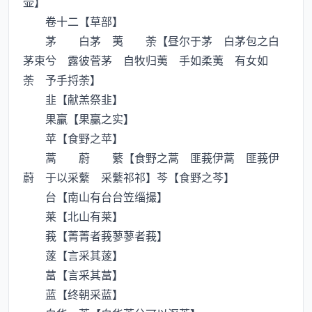
壶】
卷十二【草部】
茅 白茅 荑 荼【昼尔于茅 白茅包之白
茅束兮 露彼菅茅 自牧归荑 手如柔荑 有女如
荼 予手捋荼】
韭【献羔祭韭】
果臝【果臝之实】
苹【食野之苹】
蒿 蔚 蘩【食野之蒿 匪莪伊蒿 匪莪伊
蔚 于以采蘩 采蘩祁祁】芩【食野之芩】
台【南山有台台笠缁撮】
莱【北山有莱】
莪【菁菁者莪蓼蓼者莪】
蓫【言采其蓫】
葍【言采其葍】
蓝【终朝采蓝】