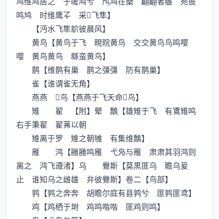
鸠维鸠居之 于嗟鸠兮 鸤鸠在桑 翩翩者鵻 宛彼
鸣鸠 时维鹰 采飞隼】
【沔水飞隼鴥彼晨风】
黄鸟【黄鸟于飞 睍睆黄鸟 交交黄鸟鸟鸣嘤
嘤 黄鸟黄鸟 緜蛮黄鸟】
鹊【维鹊有巢 鹊之彊彊 防有鹊巢】
雀【谁谓雀无角】
燕燕 鸟【燕燕于飞天命鸟】
雉 翟 【附】翚 鷮【雄雉于飞 有鷕雉鸣
右手秉翟 翟茀以朝
雉离于罗 雉之朝雊 有集维鷮】
雁 鸿【雝雝鸣雁 弋凫与雁 肃肃其羽鸿则
离之 鸿飞遵渚】乌 鸒斯【莫黒匪乌 瞻乌爰
止 谁知乌之雌雄 弁彼鸒斯】卷二【鸟部】
鹑【鹑之奔奔 胡瞻尔庭有县鹑兮 匪鹑匪鸢】
鸡【鸡栖于埘 鸡鸣喈喈 匪鸡则鸣】