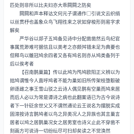
匹处则非所以比夫妇亦大乖闗闗之防矣
闗闗和声本释诂文何元子谓通作□引说文云织绢
以丝贯杼也盖象众鸟飞翔徃来之状如穿梭形则易字求
解矣
严华谷以郯子五鸠备见诗中分配凿凿然云鸟纪官
事属荒渺难可据信且以类考之亦颇舛错未足为典要也
但释鸟以鵻冠鸠余四者又各有鸠名则亦从鸠类备列于
后以俟考者
【召南鹊巢篇】传以此鸠为鸤鸠欧阳正义辨以为
拙鸠谓惟今人直呼鸠者不能为巢如旧所传架枝堕鷇破
卵逐雌之事王雪山驳之云诗人偶见鹊有空巢而鸠来居
而后人必以为常是谭诗之病也此翻案语已为古今说诗
者下一针砭余世父又不谓然通论云王说名为摆脱实成
固滞按诗言鹊鸠者以鸟之异类况人之异族也其言巢言
居者以鸠之居鹊巢况女之居男室也诗义止此不穿凿不
刻画方可说诗一切纷纭尽可扫却矣读之不觉涣然