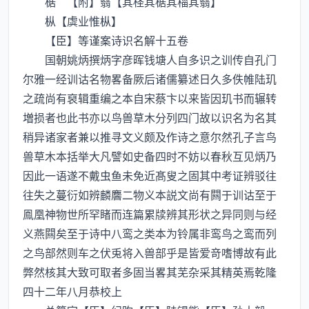
椐 【附】翳【其柽其椐其椔其翳】
枞【虡业惟枞】
【臣】等谨案诗识名解十五卷
国朝姚炳撰炳字彦晖钱塘人自多识之训传自孔门
尔雅一经训诂名物畧备厥后诸儒纂述日久多佚帷陆玑
之疏尚有裒辑重编之本自宋蔡卞以来皆因玑书而辗转
増损者也此书亦以鸟兽草木分列四门故以识名为名其
稍异诸家者兼以推寻文义颇及作诗之意尔然孔子言鸟
兽草木本括举大凡譬如史备四时不妨以春秋互见炳乃
因此一语遂不戴虫鱼未免近髙叟之固其中考证辨驳往
往失之蔓衍如辨麟麐二物义本説文尚有闗于训诂至于
鳯凰神物世所罕睹而连篇累牍辨其形状之异同则与经
义燕闗矣至于诗中八鸾之类本为铃属非鸾鸟之鸾而列
之鸟部然则车之伏兎将入兽部乎是皆爱竒嗜博故有此
弊然核其大致可取者多固当畧其芜杂采其精英焉乾隆
四十二年八月恭校上