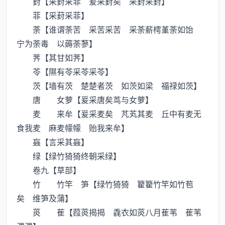
葑【采葑采菲 爰采葑矣 采葑采葑】
菲【采葑采菲】
荼【谁谓荼苦 采苦采苦 采荼薪樗堇荼如饴
宁为荼毒 以薅荼蓼】
荠【其甘如荠】
苓【隰有苓采苓采苓】
茨【墙有茨 楚楚者茨 如茨如梁 福禄如茨】
唐 女萝【爰采唐矣茑与女萝】
麦 来牟【爰采麦矣 芃芄其麦 丘中有麦无
食我麦 麻麦幪幪 贻我来牟】
蝱【言采其蝱】
绿【绿竹猗猗终朝采绿】
卷九【草部】
竹 竹竿 笋【绿竹猗猗 籊籊竹竿如竹苞
矣 维笋及蒲】
菼 萑【葭菼揭揭 毳衣如菼八月萑苇 萑苇