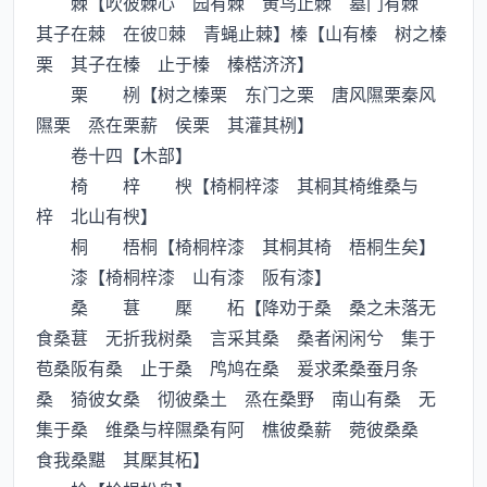
棘【吹彼棘心 园有棘 黄鸟止棘 墓门有棘
其子在棘 在彼棘 青蝇止棘】榛【山有榛 树之榛
栗 其子在榛 止于榛 榛楛济济】
栗 栵【树之榛栗 东门之栗 唐风隰栗秦风
隰栗 烝在栗薪 侯栗 其灌其栵】
卷十四【木部】
椅 梓 楰【椅桐梓漆 其桐其椅维桑与
梓 北山有楰】
桐 梧桐【椅桐梓漆 其桐其椅 梧桐生矣】
漆【椅桐梓漆 山有漆 阪有漆】
桑 葚 檿 柘【降劝于桑 桑之未落无
食桑葚 无折我树桑 言采其桑 桑者闲闲兮 集于
苞桑阪有桑 止于桑 鸤鸠在桑 爰求柔桑蚕月条
桑 猗彼女桑 彻彼桑土 烝在桑野 南山有桑 无
集于桑 维桑与梓隰桑有阿 樵彼桑薪 菀彼桑桑
食我桑黮 其檿其柘】