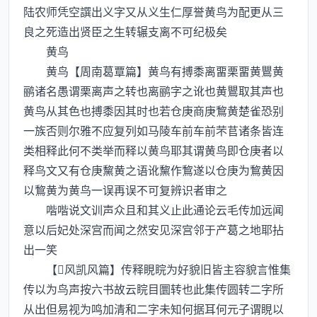
陆农师凭空譔出义字又从义生仁厚誉黄鸟为配更从三
良之死造出贤臣之生转辗支离不可纪极矣
黄鸟
黄鸟【周南葛覃篇】黄鸟有搏黍离畱栗畱黄鸎黄
鹂诸名愚谓栗离声之转也离鹂字之讹也黄鸎取其声也
黄鸟从其色也搏黍因其时也若仓庚商庚鵹黄楚雀恐别
一族否则尔雅不应复列如马陵车前车前芣苢诸条皆连
类相释此何不类举而释以黄鸟耶其谓黄鸟即仓庚者以
释鸟文又有仓庚黧黄之语讹黧作鵹遂以仓庚为鵹黄因
以鵹黄为黄鸟一误再误不可复辨识者审之
喈喈说文训声众且和其义止此通论云毛传加远闻
意以后妃处深宫而闻之然安见深宫邻于产葛之地耶拈
出一笑
【风凯风篇】传释睍睆为好貌旧皆主容貌言惟集
传以为鸟声按六书故云睆目圜转也此集传圆转二字所
从出但易视为鸣加清和二字未知何据耳何元子谓睍以