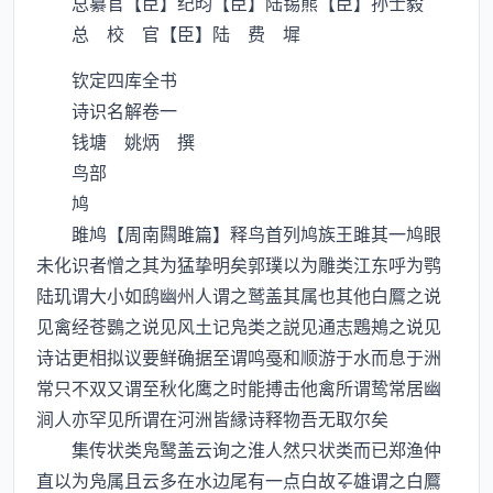
总纂官【臣】纪昀【臣】陆锡熊【臣】孙士毅
总 校 官【臣】陆 费 墀
钦定四库全书
诗识名解卷一
钱塘 姚炳 撰
鸟部
鸠
雎鸠【周南闗雎篇】释鸟首列鸠族王雎其一鸠眼
未化识者憎之其为猛挚明矣郭璞以为雕类江东呼为鹗
陆玑谓大小如鸱幽州人谓之鹫盖其属也其他白鷢之说
见禽经苍鷃之说见风土记凫类之説见通志鶗鴂之说见
诗诂更相拟议要鲜确据至谓鸣戞和顺游于水而息于洲
常只不双又谓至秋化鹰之时能搏击他禽所谓鸷常居幽
涧人亦罕见所谓在河洲皆縁诗释物吾无取尔矣
集传状类凫鹥盖云询之淮人然只状类而已郑渔仲
直以为凫属且云多在水边尾有一点白故雄谓之白鷢