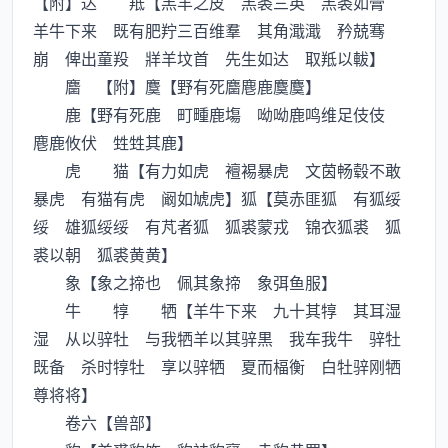
【附】达 羝【羔羊之皮 羔裘三英 羔裘如膏
羊牛下来 既有肥羜三百维羣 其角濈濈 矜兢骞
崩 俾出童羖 牂羊坟首 先生如达 取羝以軷】
麕 【附】麌【野有死麕麀鹿麌麌】
鹿【野有死鹿 町畽鹿塲 呦呦鹿鸣维足伎伎
麀鹿攸伏 甡甡其鹿】
虎 猫【有力如虎 襢裼暴虎 文茵畅毂不敢
暴虎 有猫有虎 阚如虓虎】狐【莫赤匪狐 有狐绥
绥 雄狐绥绥 有芃者狐 狐裘蒙戎 锦衣狐裘 狐
裘以朝 狐裘黄黄】
象【象之揥也 佩其象揥 象弭鱼服】
牛 犉 牺【羊牛下来 九十其犉 其耳湿
湿 从以骍牡 与我牺羊以其骍黒 我车我牛 骍牡
既备 杀时犉牡 享以骍牺 夏而楅衡 白牡骍刚牺
尊将将】
卷六【兽部】