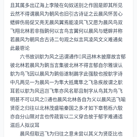
且其属多出辽海上李陵在匃奴送别之作固是即其所见
云然不得谓晨风为朝风也旧引古诗证之云晨风怀苦心
蟋蟀伤局促又亮无晨风翼焉能凌风飞又愿为晨风鸟双
飞翔北林若非指鹯何以言鸟言翼何以晨风与蟋蟀并称
若晨风为朝风合古诗二句观之似言风凌风文义难通矣
此最鬯论
六书故训鴥为风之迅谓通作风迅林木披靡故言郁
彼北林若晨风为鹯当言集彼北林不得言郁自尔雅误认
鴥为鸟飞因以晨风为鹯俗遂制鷐字此强駮也按鴥字诗
中凡两见一为晨风一为隼大抵鹰隼之飞急疾故谓之鴥
耳若以鴥为风迅岂飞隼亦风名耶且制字从鸟其为鸟飞
明甚不可以风之通也晨风北林各自为义以晨风迅飞喻
贤臣之归往以北林茂盛喻秦国之多才如下章苞栎六駮
亦自分山隰对言也传疏皆以二义穿合故于郁字难通适
滋后人拟议耳
晨风但取迅飞为归往之意未尝以其义为贤臣比也