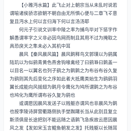
【小雅沔水篇】此飞止对上朝宗当从未乱时说若
谓喻诸侯骄恣欲朝不朝自由无所惧心便与二章飞意
复且沔水上何以言归海下何以言汤汤耶
何元子引说文训率中陵之率为捕鸟毕对下惩字作
解愚谓率字之义非必因鸟网而制且其用不过为掩取之
具恐戾天之隼未必入其机中耳
晨风【秦风晨风篇】晨风鹯释鸟文郭璞以为鹞属
陆玑以为似鹞青黄色燕舍钩喙禽经了曰鹞曰鹯盖一
以目名一以翼名也列子鹞之为鹯鹯之为布谷布谷久复
为鹞则其先后变化之序如此者大抵鹰类始生为鹞鹞羽
翼长成能向风摇翅为鹯月令鹰化为鸠所谓鹯之为布谷
也鸠化为鹰所谓布谷久复为鹞也
或谓愿因晨风发送子以贱躯亦谓风也非晨风为鹯
也按李陵诗屏营衢路侧执手埜踟躇长当从此别且复立
斯须俱是长途把别不能远随之语鹯飞急疾故云愿因晨
风之发【发如宋玉言鲲鱼朝发之发】托贱躯以长随耳