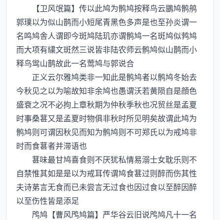
【卫风氓篇】传以此鸠为鹘鸠按释鸟云鶌鸠鹘鸼
郭璞以为似山鹊而小短尾青黑色多声是也至孙炎谓一
名鸣鸠舎人谓即今斑鸠陆玑亦谓鹘鸠一名斑鸠似鹁鸠
而大项有繍文斑然三说皆非陆农师云鹘鸠似山鹊而小
释鸟鸴山鹊故此一名莺鸠与郭说合
正义云尔雅鸠类非一知此是鹘鸠者以鹘鸠冬始去
今秋见之以为喻故知非余鸠也愚谓沃若黄陨自是顔色
盛衰之况不必拘上章秋期为仲秋季秋也况贸丝是孟夏
时事桑葚又是孟夏时物俱非秋时所见明矣故谓此鸠为
鹘鸠则可谓因秋见而知为鹘鸠则不可郑氏以为戒鸠非
时而食葚者并滞语也
葚味最甘鸠喜食则不厌犹私情易溺士女耽乐则不
自禁惟其如是是以为戒耳传谓鸠食葚过则醉而伤其性
夫诗苐言无食而已未尝言无过食也因过食以至醉因醉
以至伤性皆是添足
鸤鸠【曹风鸤鸠篇】严华谷云旧说鸤鸠凡十一名