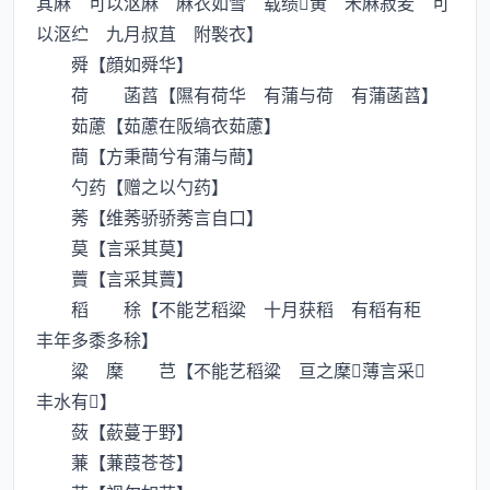
其麻 可以沤麻 麻衣如雪 载绩黄 禾麻菽麦 可
以沤纻 九月叔苴 附褧衣】
舜【顔如舜华】
荷 菡蓞【隰有荷华 有蒲与荷 有蒲菡蓞】
茹藘【茹藘在阪缟衣茹藘】
蕳【方秉蕳兮有蒲与蕳】
勺药【赠之以勺药】
莠【维莠骄骄莠言自口】
莫【言采其莫】
藚【言采其藚】
稻 稌【不能艺稻粱 十月获稻 有稻有秬
丰年多黍多稌】
粱 穈 芑【不能艺稻粱 亘之穈薄言采
丰水有】
蔹【蘝蔓于野】
蒹【蒹葭苍苍】