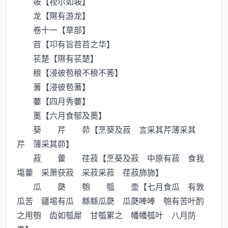
荍【视尔如荍】
龙【隰有游龙】
卷十一【草部】
苕【卭有旨苕苕之华】
苌楚【隰有苌楚】
稂【浸彼苞稂不稂不莠】
蓍【浸彼苞蓍】
葽【四月秀葽】
薁【六月食郁及薁】
葵 芹 茆【烹葵及菽 言采其芹薄采其
芹 薄采其茆】
菽 藿 荏菽【烹葵及菽 中原有菽 食我
塲藿 采萧获菽 采菽采菽 荏菽斾斾】
瓜 瓞 匏 瓠 壶【七月食瓜 有敦
瓜苦 疆埸有瓜 緜緜瓜瓞 瓜瓞唪唪 匏有苦叶酌
之用匏 齿如瓠犀 甘瓠累之 幡幡瓠叶 八月防