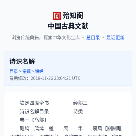
殆知阁
中国古典文献
浏览
传统典籍，
探索
中华文化宝库
·
总目录
·
最近更新
诗识名解
目录
>
儒藏
>
诗经
最后修改：
2018-11-26 23:04:21 UTC
钦定四库全书 经部三
诗识名解目录 诗类
卷一【鸟部】
雎鸠 鸤鸠 鵻 鹰 隼 晨风【闗闗雎