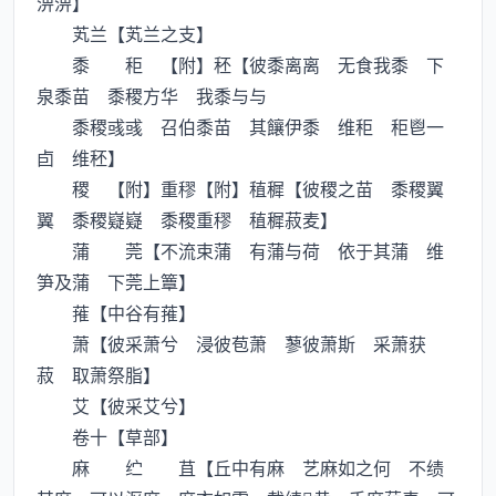
淠淠】
芄兰【芄兰之支】
黍 秬 【附】秠【彼黍离离 无食我黍 下
泉黍苗 黍稷方华 我黍与与
黍稷彧彧 召伯黍苗 其饟伊黍 维秬 秬鬯一
卣 维秠】
稷 【附】重穋【附】稙穉【彼稷之苗 黍稷翼
翼 黍稷嶷嶷 黍稷重穋 稙穉菽麦】
蒲 莞【不流束蒲 有蒲与荷 依于其蒲 维
笋及蒲 下莞上簟】
蓷【中谷有蓷】
萧【彼采萧兮 浸彼苞萧 蓼彼萧斯 采萧获
菽 取萧祭脂】
艾【彼采艾兮】
卷十【草部】
麻 纻 苴【丘中有麻 艺麻如之何 不绩