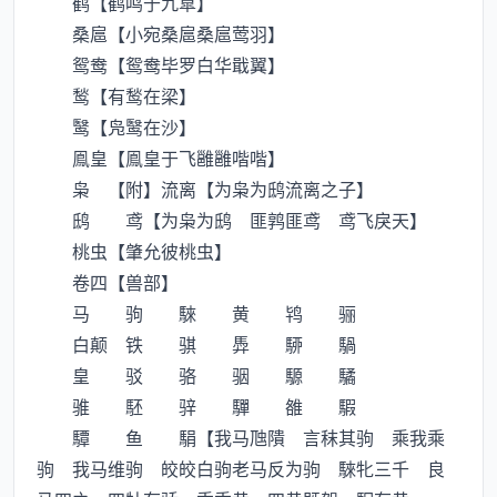
鹤【鹤鸣于九臯】
桑扈【小宛桑扈桑扈莺羽】
鸳鸯【鸳鸯毕罗白华戢翼】
鹙【有鹙在梁】
鹥【凫鹥在沙】
鳯皇【鳯皇于飞雝雝喈喈】
枭 【附】流离【为枭为鸱流离之子】
鸱 鸢【为枭为鸱 匪鹑匪鸢 鸢飞戾天】
桃虫【肇允彼桃虫】
卷四【兽部】
马 驹 騋 黄 鸨 骊
白颠 铁 骐 馵 駵 騧
皇 驳 骆 骃 騵 驈
骓 駓 骍 驒 雒 騢
驔 鱼 駽【我马虺隤 言秣其驹 乘我乘
驹 我马维驹 皎皎白驹老马反为驹 騋牝三千 良