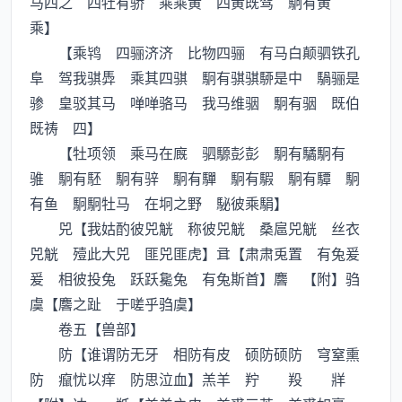
马四之 四牡有骄 乘乘黄 四黄既驾 駉有黄
乘】
【乘鸨 四骊济济 比物四骊 有马白颠驷铁孔
阜 驾我骐馵 乘其四骐 駉有骐骐駵是中 騧骊是
骖 皇驳其马 啴啴骆马 我马维骃 駉有骃 既伯
既祷 四】
【牡项领 乘马在廐 驷騵彭彭 駉有驈駉有
骓 駉有駓 駉有骍 駉有驒 駉有騢 駉有驔 駉
有鱼 駉駉牡马 在坰之野 駜彼乘駽】
兕【我姑酌彼兕觥 称彼兕觥 桑扈兕觥 丝衣
兕觥 殪此大兕 匪兕匪虎】【肃肃兎置 有兔爰
爰 相彼投兔 跃跃毚兔 有兔斯首】麐 【附】驺
虞【麐之趾 于嗟乎驺虞】
卷五【兽部】
防【谁谓防无牙 相防有皮 硕防硕防 穹窒熏
防 癙忧以痒 防思泣血】羔羊 羜 羖 牂