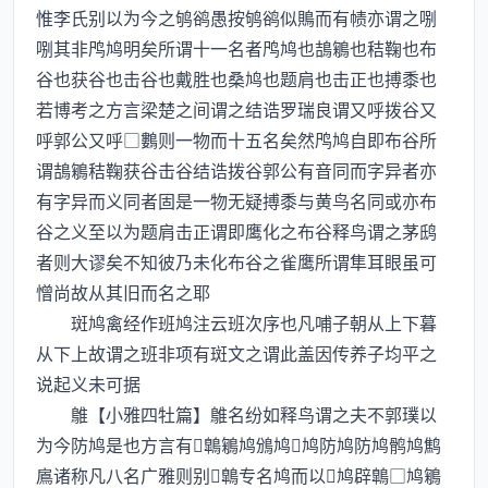
惟李氏别以为今之鸲鹆愚按鸲鹆似鵙而有帻亦谓之哵
哵其非鸤鸠明矣所谓十一名者鸤鸠也鴶鵴也秸鞠也布
谷也获谷也击谷也戴胜也桑鸠也题肩也击正也搏黍也
若博考之方言梁楚之间谓之结诰罗瑞良谓又呼拨谷又
呼郭公又呼□鷜则一物而十五名矣然鸤鸠自即布谷所
谓鴶鵴秸鞠获谷击谷结诰拨谷郭公有音同而字异者亦
有字异而义同者固是一物无疑搏黍与黄鸟名同或亦布
谷之义至以为题肩击正谓即鹰化之布谷释鸟谓之茅鸱
者则大谬矣不知彼乃未化布谷之雀鹰所谓隼耳眼虽可
憎尚故从其旧而名之耶
斑鸠禽经作班鸠注云班次序也凡哺子朝从上下暮
从下上故谓之班非项有斑文之谓此盖因传养子均平之
说起义未可据
鵻【小雅四牡篇】鵻名纷如释鸟谓之夫不郭璞以
为今防鸠是也方言有鷱鵴鸠鳻鸠鸠防鸠防鸠鹘鸠鹪
鳸诸称凡八名广雅则别鷱专名鸠而以鸠辟鷱□鸠鵴