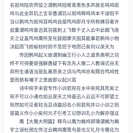
名斑鸠陆农师驳之谓鹘鸠短尾青黑色多声故名鸣鸠斑
鸠与此全异玑之言非愚谓玑以斑鸠释鸣鸠本不误但不
当以鹘鸠为斑鸠耳鸣鸠自是鸤鸠即月令所称拂羽者许
叔重谓鸣鸠奋迅其羽直刺上飞数千丈入云中此翰飞戾
天之证盖鸤鸠鹰所变化鼓翅摩天固其能事若鹘鸠小物
决起而飞抢榆枋时则不至控于地而已矣何以戾天为
传因鹘鸠起义故谓刺幽王行小人之道责髙明之功
终不可得要是强解愚疑下有念先人懐二人教诲式谷无
忝所生诸语当是乱离思亲之词与鸤鸠亦有闗合鸤鸠性
壹而慈有哺子之恩故即以起兴耳
诗中宛字未尝专作小训若宛在水中央宛其死矣之
宛不可以小通也如云戾天之鸠奋迅入云远不可即望之
宛然如可见者较当且诗篇旧名小宛若宛并以小训之则
是篇义作小小矣何元子引考工记惌训孔小为解亦强证
鹰【大雅大明篇】释鸟以鹰为鶆鸠郭璞谓鶆为鷞
字之误杜预左传注云鷞鸠鹰鸷鸟是也又礼月令鹰化为