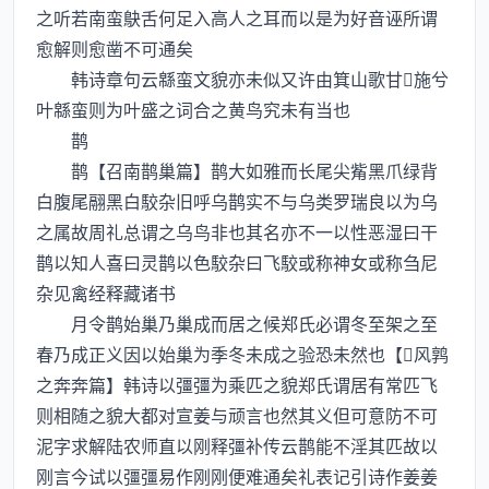
之听若南蛮鴃舌何足入高人之耳而以是为好音诬所谓
愈解则愈凿不可通矣
韩诗章句云緜蛮文貌亦未似又许由箕山歌甘施兮
叶緜蛮则为叶盛之词合之黄鸟究未有当也
鹊
鹊【召南鹊巢篇】鹊大如雅而长尾尖觜黑爪绿背
白腹尾翮黑白駮杂旧呼乌鹊实不与乌类罗瑞良以为乌
之属故周礼总谓之乌鸟非也其名亦不一以性恶湿曰干
鹊以知人喜曰灵鹊以色駮杂曰飞駮或称神女或称刍尼
杂见禽经释藏诸书
月令鹊始巢乃巢成而居之候郑氏必谓冬至架之至
春乃成正义因以始巢为季冬未成之验恐未然也【风鹑
之奔奔篇】韩诗以彊彊为乘匹之貌郑氏谓居有常匹飞
则相随之貌大都对宣姜与顽言也然其义但可意防不可
泥字求解陆农师直以刚释彊补传云鹊能不淫其匹故以
刚言今试以彊彊易作刚刚便难通矣礼表记引诗作姜姜