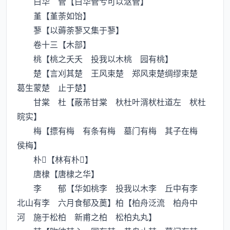
白华 菅【白华菅兮可以沤菅】
堇【堇荼如饴】
蓼【以薅荼蓼又集于蓼】
卷十三【木部】
桃【桃之夭夭 投我以木桃 园有桃】
楚【言刈其楚 王风束楚 郑风束楚绸缪束楚
葛生蒙楚 止于楚】
甘棠 杜【蔽芾甘棠 杕杜叶湑枤杜道左 枤杜
睆实】
梅【摽有梅 有条有梅 墓门有梅 其子在梅
侯梅】
朴【林有朴】
唐棣【唐棣之华】
李 郁【华如桃李 投我以木李 丘中有李
北山有李 六月食郁及薁】柏【柏舟泛流 柏舟中
河 施于松柏 新甫之柏 松柏丸丸】