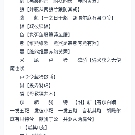
豹【羔裘豹饰 豹袪豹裦 赤豹黄罴】
狼【并驱从两狼兮狼防其胡】
貉 貆【一之日于貉 胡瞻尔庭有县貆兮】
貍【取彼狐貍】
鱼【象弭鱼服簟茀鱼服】
熊【维熊维罴 熊罴是裘熊有熊有罴】
罴【维熊维罴赤豹黄罴】
犬 厖 卢 猃 歇骄【遇犬获之无使
厖也吠
卢令令载猃歇骄】
豺【投畀豺虎】
猱【母教猱井木】
豕 豝 豵 特 【附】豜【有豕白蹢
一发五豝 发彼小豝 一发五豵 言私其豵 胡瞻尔
庭有县特兮 献豜于公 并驱从两肩兮】
【献其皮】