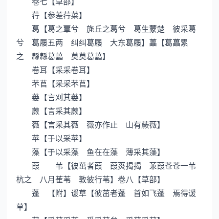
卷七【草部】
荇【参差荇菜】
葛【葛之覃兮 旄丘之葛兮 葛生蒙楚 彼采葛
兮 葛屦五两 纠纠葛屦 大东葛屦】藟【葛藟累
之 緜緜葛藟 莫莫葛藟】
卷耳【采采卷耳】
芣苢【采采芣苢】
蒌【言刈其蒌】
蕨【言采其蕨】
薇【言采其薇 薇亦作止 山有蕨薇】
苹【于以采苹】
藻【于以采藻 鱼在在藻 薄采其藻】
葭 苇【彼茁者葭 葭菼揭揭 蒹葭苍苍一苇
杭之 八月萑苇 敦彼行苇】卷八【草部】
蓬 【附】谖草【彼茁者蓬 首如飞蓬 焉得谖
草】