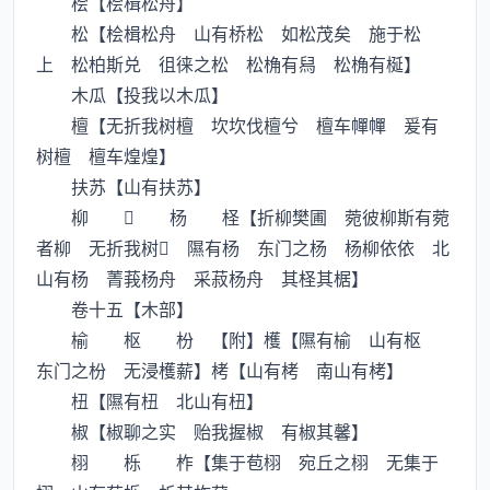
桧【桧楫松舟】
松【桧楫松舟 山有桥松 如松茂矣 施于松
上 松柏斯兑 徂徕之松 松桷有舄 松桷有梴】
木瓜【投我以木瓜】
檀【无折我树檀 坎坎伐檀兮 檀车幝幝 爰有
树檀 檀车煌煌】
扶苏【山有扶苏】
柳  杨 柽【折柳樊圃 菀彼柳斯有菀
者柳 无折我树 隰有杨 东门之杨 杨柳依依 北
山有杨 菁莪杨舟 采菽杨舟 其柽其椐】
卷十五【木部】
榆 枢 枌 【附】檴【隰有榆 山有枢
东门之枌 无浸檴薪】栲【山有栲 南山有栲】
杻【隰有杻 北山有杻】
椒【椒聊之实 贻我握椒 有椒其馨】
栩 栎 柞【集于苞栩 宛丘之栩 无集于