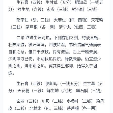
生石膏（四钱） 生甘草（五分） 肥知母（一钱五
分） 鲜生地（六钱） 玄参（三钱） 鲜石斛（三钱）
郁李仁（研，三钱） 大麻仁（研，四钱） 天花粉
（三钱） 茅芦根（各一两） 清宁丸（包煎，三钱）
二诊 昨进生津清热，下则存阴之剂，得便甚畅，
壮热渐减，微汗蒸蒸，四肢转温，书所谓里气通而表
自和之意。惟口干欲饮，尚有谵语，舌上干糙未润，
少阴津液已伤，阳明伏热尚炽，脉数未静。仍宜滋少
阴之阴，清阳明之热，冀其津生邪却，始得入于坦
途。
生石膏（四钱） 肥知母（一钱五分） 生甘草（五
分） 天花粉（三钱） 鲜生地（六钱） 鲜石斛（三钱）
玄参（三钱） 川贝（二钱） 冬桑叶（二钱） 粉丹
皮（二钱） 北秫米（包，三钱） 茅芦根（各一两）