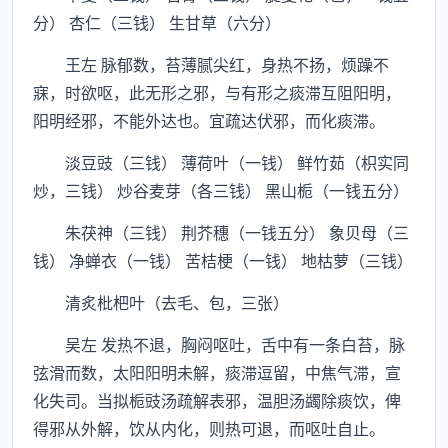
分） 杏仁（三钱） 生甘草（六分）
王左 脉郁数，苔薄腻尖红，身热不扬，烦躁不
寐，时欲呕，此无形之邪，与有形之痰滞互阻阳明，
阳明经邪，不能外达也。宜疏达伏邪，而化痰滞。
淡豆豉（三钱） 薄荷叶（一钱） 鲜竹茹（枳实同
炒，三钱） 炒谷麦芽（各三钱） 黑山栀（一钱五分）
朱茯神（三钱） 荆芥穗（一钱五分） 象贝母（三
钱） 净蝉衣（一钱） 苦桔梗（一钱） 地枯萝（三钱）
清炙枇杷叶（去毛、包，三张）
吴左 发热不退，胸闷呕吐，舌中有一条白苔，脉
弦滑而数，太阳阳明未解，痰滞逗留，中焦气滞，宣
化失司。当拟栀豉汤疏解表邪，温胆汤蠲除痰饮，俾
得邪从外解，饮从内化，则热可退，而呕吐自止。