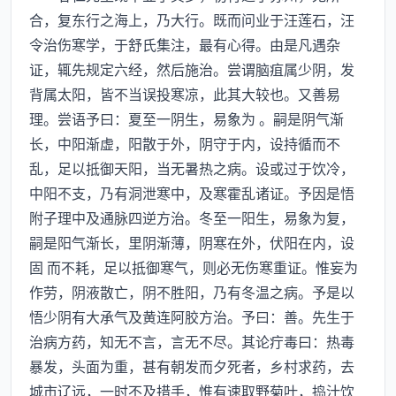
合，复东行之海上，乃大行。既而问业于汪莲石，汪
令治伤寒学，于舒氏集注，最有心得。由是凡遇杂
证，辄先规定六经，然后施治。尝谓脑疽属少阴，发
背属太阳，皆不当误投寒凉，此其大较也。又善易
理。尝语予曰：夏至一阴生，易象为 。嗣是阴气渐
长，中阳渐虚，阳散于外，阴守于内，设持循而不
乱，足以抵御天阳，当无暑热之病。设或过于饮冷，
中阳不支，乃有洞泄寒中，及寒霍乱诸证。予因是悟
附子理中及通脉四逆方治。冬至一阳生，易象为复，
嗣是阳气渐长，里阴渐薄，阴寒在外，伏阳在内，设
固 而不耗，足以抵御寒气，则必无伤寒重证。惟妄为
作劳，阴液散亡，阴不胜阳，乃有冬温之病。予是以
悟少阴有大承气及黄连阿胶方治。予曰：善。先生于
治病方药，知无不言，言无不尽。其论疔毒曰：热毒
暴发，头面为重，甚有朝发而夕死者，乡村求药，去
城市辽远，一时不及措手，惟有速取野菊叶，捣汁饮