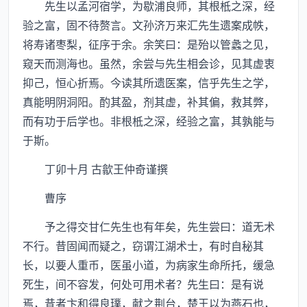
先生以孟河宿学，为歇浦良师，其根柢之深，经
验之富，固不待赘言。文孙济万来汇先生遗案成帙，
将寿诸枣梨，征序于余。余笑曰：是殆以管蠡之见，
窥天而测海也。虽然，余尝与先生相会诊，见其虚衷
抑己，恒心折焉。今读其所遗医案，信乎先生之学，
真能明阴洞阳。酌其盈，剂其虚，补其偏，救其弊，
而有功于后学也。非根柢之深，经验之富，其孰能与
于斯。
丁卯十月 古歙王仲奇谨撰
曹序
予之得交甘仁先生也有年矣，先生尝曰：道无术
不行。昔固闻而疑之，窃谓江湖术士，有时自秘其
长，以要人重币，医虽小道，为病家生命所托，缓急
死生，间不容发，何处可用术者？先生曰：是有说
焉，昔者卞和得良璞，献之荆台，楚王以为燕石也，