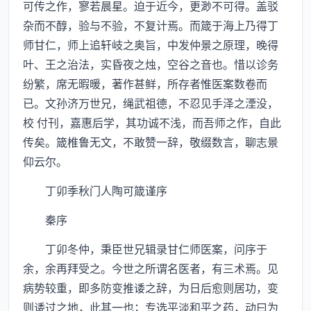
可传之作，寥若晨星。迫于近今，更渺不可得。盖驳
杂而不醇，验与不验，不复计焉。而箴于海上乃得丁
师甘仁，师上追轩岐之奥旨，中发仲景之原理，晚得
叶、王之治法，实昏夜之烛，空谷之音也。惜以诊务
纷繁，席无暇暖，著作甚鲜，所存者惟医案数卷而
已。文孙济万世兄，绳武祖德，不忍见手泽之湮没，
校 付刊，嘉惠后学，其功诚不浅，而吾师之作，自此
传矣。箴椎鲁无文，不敢赞一辞，敬缀数言，聊志景
仰云尔。
丁卯季秋门人陶可箴谨序
秦序
丁卯冬仲，秉臣世兄辑录甘仁师医案，问序于
余，余再拜受之。今世之所谓名医者，有三术焉。见
病势较重，即多防变推诿之辞，为日后愈则居功，变
则诿过之地，此其一也；专选平淡和平之药，动曰为