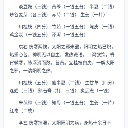
淡豆豉（三钱） 黄芩（一钱五分） 半夏（二钱）
炒谷麦芽（各三钱） 赤芍（二钱） 生姜（一片）
川桂枝（四分） 竹茹（一钱五分） 陈皮（一钱）
鸡金炭（一钱五分） 泽泻（一钱五分）
袁右 伤寒两候，太阳之邪未罢，阳明之热已炽，
热熏心包，神明无以自主，发热谵语，口渴欲饮，脊
背微寒，脉浮滑而数，苔黄。宜桂枝白虎，一解太阳
之邪，一清阳明之热。
川桂枝（五分） 仙半夏（二钱） 生甘草（四分）
连翘（三钱） 熟石膏（打，三钱） 炙远志（一钱）
朱茯神（三钱） 知母（一钱五分） 生姜（一片）
红枣（二枚）
李左 伤寒挟滞，太阳阳明为病，身热十余日不