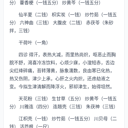
分） 藿香梗（一钱五分） 炒黄芩（一钱五分）
仙半夏（二钱） 枳实炭（一钱） 炒竹茹（一钱五
分） 六神曲（三钱） 大腹皮（二钱） 赤茯苓（朱砂
拌，三钱）
干荷叶（一角）
四诊 得汗，表热大减，而里热尚炽，呕恶止而胸
脘不舒，渴喜冷冻饮料，心烦少寐，小溲短赤，舌边
尖红绛碎痛，苔转薄黄，脉象濡数，良由寒已化热，
热又伤阴，津少上承，心肝之火内炽，还虑劫液之
变。今拟生津清解而降浮火，邪却津生，始得坦然。
天花粉（三钱） 生甘草（五分） 炒黄芩（一钱五
分） 川雅连（四分） 连翘壳（三钱） 朱茯神（三钱）
江枳壳（一钱） 炒竹茹（一钱五分） 川贝母（二
钱） 活芦根（一尺）