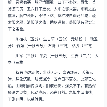
解，脊背微寒，脉浮滑而数，口干不多饮，唇焦，苔
薄腻而黄，五六日不更衣，太阳之邪未罢，阳明之热
熏蒸，肠中浊垢，不得下达。拟桂枝白虎汤加减，疏
太阳之邪，清阳明之热，助以通腑，盖阳明有胃实当
下之条也。
川桂枝（五分） 生甘草（五分） 元明粉（一钱五
分） 竹茹（一钱五分） 石膏（三钱） 栝蒌（三钱）
川军（三钱） 半夏（一钱五分） 生姜（二片） 大
枣（三枚）
狄右 伤寒两候，壮热无汗，谵语烦躁，舌焦无
津，脉象沉数，肢反逆冷，五六日不更衣，此邪已化
热，由阳明而传厥阴，阴液已伤，燥矢不下，有热深
厥深之见象，风动痉厥，恐在目前。急拟生津清热，
下则存阴，以望转机。