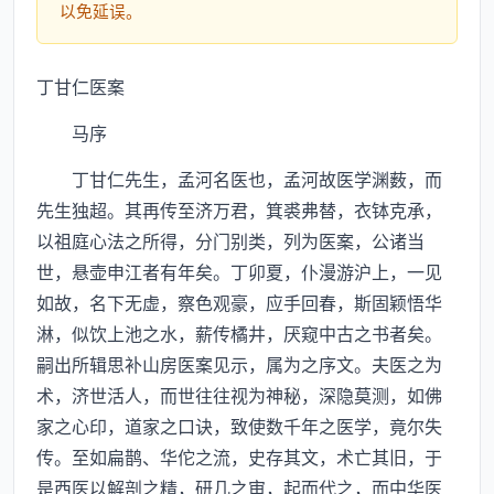
以免延误。
丁甘仁医案
马序
丁甘仁先生，孟河名医也，孟河故医学渊薮，而
先生独超。其再传至济万君，箕裘弗替，衣钵克承，
以祖庭心法之所得，分门别类，列为医案，公诸当
世，悬壶申江者有年矣。丁卯夏，仆漫游沪上，一见
如故，名下无虚，察色观豪，应手回春，斯固颖悟华
淋，似饮上池之水，薪传橘井，厌窥中古之书者矣。
嗣出所辑思补山房医案见示，属为之序文。夫医之为
术，济世活人，而世往往视为神秘，深隐莫测，如佛
家之心印，道家之口诀，致使数千年之医学，竟尔失
传。至如扁鹊、华佗之流，史存其文，术亡其旧，于
是西医以解剖之精，研几之审，起而代之，而中华医