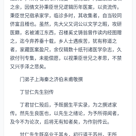
之余，因倩文孙秉臣世兄逻辑历年医案，以资流传。
秉臣世兄宿承家学，临诊多时，其收集者，自当较同
侪富且稽也。虽然，先大父又词公以文学之暇，攻研
医籍，名被浦江东西，召楼奚丈铸翁曾作读内经图赠
之，迄今弃养垂十载，乡人士遇疾苦，犹有称道之
者，家藏医案盈尺，余仅辑数十纸刊诸医学杂志，久
欲付刊专集，未能偿愿，以视秉臣世兄之孝思，不禁
又兴手泽之悲矣。
门弟子上海秦之济伯未甫敬撰
丁甘仁先生别传
丁君甘仁殁后，予既据生平实录，为之撰述家
传。然先生良医也，以先生之绪论，为予所得闻者，
及今不为论次，后将无有知者矣，为作别传云。
甘仁先生既卒业于其乡，初行道于苏州，无所