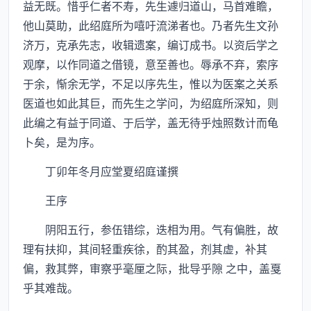
益无既。惜乎仁者不寿，先生遽归道山，马首难瞻，
他山莫助，此绍庭所为嘻吁流涕者也。乃者先生文孙
济万，克承先志，收辑遗案，编订成书。以资后学之
观摩，以作同道之借镜，意至善也。辱承不弃，索序
于余，惭余无学，不足以序先生，惟以为医案之关系
医道也如此其巨，而先生之学问，为绍庭所深知，则
此编之有益于同道、于后学，盖无待乎烛照数计而龟
卜矣，是为序。
丁卯年冬月应堂夏绍庭谨撰
王序
阴阳五行，参伍错综，迭相为用。气有偏胜，故
理有扶抑，其间轻重疾徐，酌其盈，剂其虚，补其
偏，救其弊，审察乎毫厘之际，批导乎隙 之中，盖戛
乎其难哉。