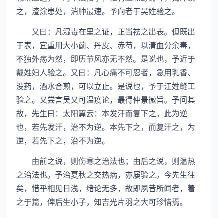
之，渣涂患处，消肿最速。予向者于吴姓验之。
又曰：凡湿毒在里之证，正当祛之出表。但既出
于表，宜重用大小蓟、丹皮、赤芍，以清血分余毒，
不独外疡为然，即历节风亦无不然。是说也，予近于
戴姓妇人验之。又曰：凡心痛不可忍者，急用乳香、
没药，酒水合煎，可以立止。是说也，予于江姓缝工
验之。又尝言吴又可温疫论，最得仲景微旨。予问其
故，先生曰：太阳篇云：本发汗而复下之，此为逆
也，若先发汗，治不为逆。本先下之，而复汗之，为
逆，若先下之，治不为逆。
由前之说，则伤寒之治法也；由后之说，则温热
之治法也。予治夏秋之交热病，亦屡验之。今先生往
矣，惜乎相见日浅，绪论无多，故即夙昔所闻者，着
之于篇，俾后生小子，知吉光片羽之大可珍惜焉。