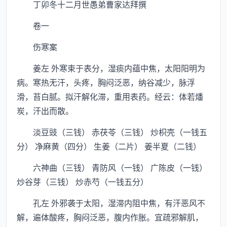
丁卯冬十二月世愚弟曹家达拜撰
卷一
伤寒案
姜左 外寒束于表分，湿痰内蕴中焦，太阳阳明为
病。寒热无汗，头疼，胸闷泛恶，纳谷减少，脉浮
滑，苔白腻。拟汗解化滞，重用表药。经云：体若燔
炭，汗出而散。
淡豆豉（三钱） 赤茯苓（三钱） 炒枳壳（一钱五
分） 净麻黄（四分） 生姜（二片） 姜半夏（二钱）
六神曲（三钱） 青防风（一钱） 广陈皮（一钱）
炒谷芽（三钱） 炒赤芍（一钱五分）
孔左 外邪袭于太阳，湿滞内阻中焦，有汗恶风不
解，遍体酸疼，胸闷泛恶，腹内作胀。宜疏邪解肌，