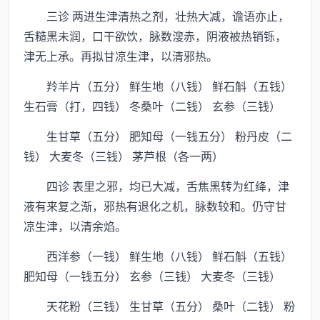
三诊 两进生津清热之剂，壮热大减，谵语亦止，
舌糙黑未润，口干欲饮，脉数溲赤，阴液被热销铄，
津无上承。再拟甘凉生津，以清邪热。
羚羊片（五分） 鲜生地（八钱） 鲜石斛（五钱）
生石膏（打，四钱） 冬桑叶（二钱） 玄参（三钱）
生甘草（五分） 肥知母（一钱五分） 粉丹皮（二
钱） 大麦冬（三钱） 茅芦根（各一两）
四诊 表里之邪，均已大减，舌焦黑转为红绛，津
液有来复之渐，邪热有退化之机，脉数较和。仍守甘
凉生津，以清余焰。
西洋参（一钱） 鲜生地（八钱） 鲜石斛（五钱）
肥知母（一钱五分） 玄参（三钱） 大麦冬（三钱）
天花粉（三钱） 生甘草（五分） 桑叶（二钱） 粉