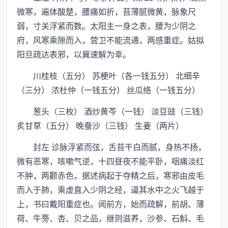
微寒，遍体酸楚，腰痛如折，苔薄腻微黄，脉象尺
弱，寸关浮紧而数。太阳主一身之表，腰为少阴之
府，风寒乘隙而入，营卫不能流通，两感重症。姑拟
阳旦疏达表邪，以冀速解为幸。
川桂枝（五分） 苏梗叶（各一钱五分） 北细辛
（三分） 浓杜仲（一钱五分） 丝瓜络（一钱五分）
葱头（三枚） 酒炒黄芩（一钱） 淡豆豉（三钱）
炙甘草（五分） 晚蚕沙（三钱） 生姜（两片）
封左 诊脉浮紧而弦，舌苔干白而腻，身热不扬，
微有恶寒，咳嗽气逆，十四昼夜不能平卧，咽痛淡红
不肿，两颧赤色，据述病起于夺精之后，寒邪由皮毛
而入于肺，乘虚直入少阴之经，逼其水中之火飞越于
上，书曰戴阳重症也。阅前方，始而疏解，前胡、薄
荷、牛蒡、杏、贝之品，继则滋养，沙参、石斛、毛