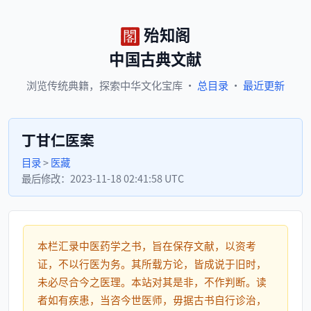
殆知阁
中国古典文献
浏览
传统典籍，
探索
中华文化宝库
·
总目录
·
最近更新
丁甘仁医案
目录
>
医藏
最后修改：
2023-11-18 02:41:58 UTC
本栏汇录中医药学之书，旨在保存文献，以资考
证，不以行医为务。其所载方论，皆成说于旧时，
未必尽合今之医理。本站对其是非，不作判断。读
者如有疾患，当咨今世医师，毋据古书自行诊治，