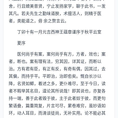
舍，行且媲美昔贤，宁止发扬家学，聊于此书，一发
其凡。若夫先生之勤味道腴，术擅活人，则精于医
者，类能道之，毋 余之赘言云。
丁卯十有一月元吉西神王蕴章谨序于秋平云室
夏序
医何尚乎有案，案何尚乎有方，方者，效也；案
者，断也。案有理有法，穷其因，详其证，而断以
治。方有君有臣，有正有反，有奇有偶，因其过，去
其偏，而持乎平。平即治，治即愈矣。慨自长沙以
降，名贤如鲫，着述之多，更仆难尽，至于今日，读
者不暇举其名目，遑论其所说哉！即其说也，亦复各
持一端，善于此者毁于彼，主于此者奴于彼，而更句
繁语叠，篇重简复，片言可尽，累卷难穷，虽妙语如
环，动人耳目，而清谈徒尚，无补实用。论不能必其