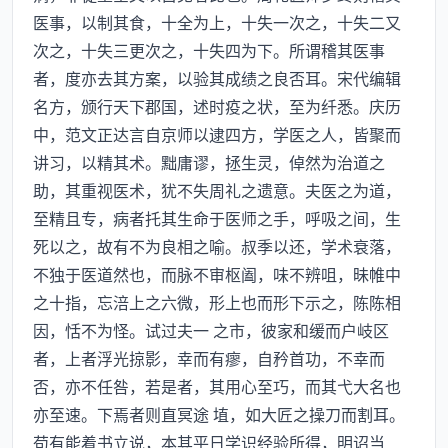
医事，以制其食，十全为上，十失一次之，十失二又
次之，十失三更次之，十失四为下。所谓稽其医事
者，度亦去其方案，以验其成绩之良否耳。宋代编辑
名方，颁行天下郡国，述时疫之状，至为纤悉。庆历
中，范文正达言自京师以逮四方，学医之人，皆聚而
讲习，以精其术。黜庸谬，拯生灵，倬然为治道之
助，其重视医术，犹不失周礼之遗意。夫医之为道，
至精且专，病者托其生命于医师之手，呼吸之间，生
死以之，故有不为良相之喻。叔季以还，学术衰落，
不独于医道然也，而脉不审枢阖，味不辨咀，昧帷中
之十指，忘涪上之六微，形上也而形下示之，陈陈相
因，恬不为怪。试过夫一 之市，彼家和缓而户岐区
者，上者浮光掠影，幸而有瘳，自矜首功，不幸而
否，亦不任咎，若是者，其用心至巧，而其弋大名也
亦至速。下焉者则直冥途 埴，如大匠之操刀而割耳。
苟有能着书立说，本其平日学识经验所得，明诏当