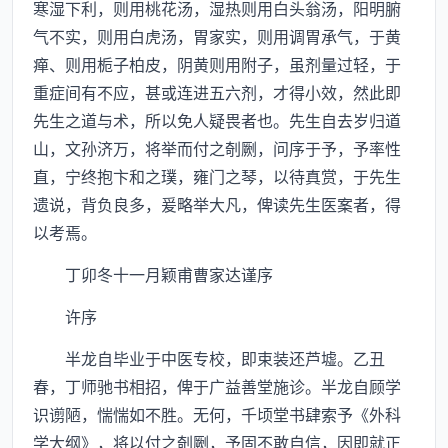
寒湿下利，则用桃花汤，湿热则用白头翁汤，阳明腑
气不实，则用白虎汤，胃家实，则用调胃承气，于黄
瘅、则用栀子柏皮，阴黄则用附子，虽剂量过轻，于
重症间有不应，甚或连进五六剂，才得小效，然此即
先生之道与术，所以免人疑畏者也。先生自去岁归道
山，文孙济万，将举而付之剞劂，问序于予，予率性
直，宁终抱卞和之璞，雍门之琴，以待真赏，于先生
遗说，背负良多，爰略举大凡，俾读先生医案者，得
以考焉。
丁卯冬十一月颖甫曹家达谨序
许序
半龙自毕业于中医专校，即束装还芦墟。乙丑
春，丁师驰书相招，俾于广益善堂施诊。半龙自顾学
识谫陋，惴惴如不胜。无何，千顷堂书肆索予《外科
学大纲》，将以付之剞劂，予固不敢自信，因即就正