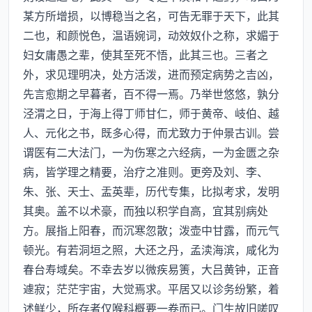
某方所增损，以博稳当之名，可告无罪于天下，此其
二也，和颜悦色，温语婉词，动效奴仆之称，求媚于
妇女庸愚之辈，使其至死不悟，此其三也。三者之
外，求见理明决，处方活泼，进而预定病势之吉凶，
先言愈期之早暮者，百不得一焉。乃举世悠悠，孰分
泾渭之日，于海上得丁师甘仁，师于黄帝、岐伯、越
人、元化之书，既多心得，而尤致力于仲景古训。尝
谓医有二大法门，一为伤寒之六经病，一为金匮之杂
病，皆学理之精要，治疗之准则。更旁及刘、李、
朱、张、天士、盂英辈，历代专集，比拟考求，发明
其奥。盖不以术豪，而独以积学自高，宜其别病处
方。展指上阳春，而沉寒忽散；泼壶中甘露，而元气
顿光。有若洞垣之照，大还之丹，孟渎海滨，咸化为
春台寿域矣。不幸去岁以微疾易箦，大吕黄钟，正音
遽寂；茫茫宇宙，大觉焉求。平居又以诊务纷繁，着
述鲜少，所存者仅喉科概要一卷而已。门生故旧嗟叹