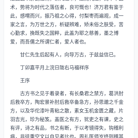
术，势将为时代之落伍者，良可慨也！济万君有鉴于
此，感喟而兴，振乃祖之心得，付梨枣而遍观，成一
家之言，为万世之方，析疑辨难，矫未俗之肤受，苦
心勤求，挽既失之国粹，此盖为耶之慈善，墨之博
爱，而吾儒之所谓仁者，爱人者也。
甘仁先生后起有人，向导万古，于兹益信已。
丁卯嘉平月上浣日陇右马福祥序
王序
古方书之见于着录者，有长桑君之禁方，葛洪肘
后救卒方，陶宏景补肘后救卒备急方，孙思邈之千金
方，以及华佗漆叶青粘之散，素女玉机金匮之藏，片
羽吉光，珍为秘笈。盖医之有方，犹吏之有课，史之
有评，诗之有品，书之有断，于以考镜得失，钩稽利
病，非徒重空文以自见者比也。周礼医师岁终则稽其