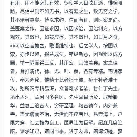
有用，用不能必其有效，徒使学人目眩耳迷、徘徊岐
路，尽信书则不如无书，以有涯之生，致无穷之学，
其不殆者寡矣。博以求约，信而有征，则医案是尚。
盖医案之作，因证求因，以因求治，因治制方，以方
观效。其效也，如鼓应桴，其不效也，如日月之食，
非可以空言搪塞，敷语维持也。后之学人，按图以
索，亦步以趋，损益成法，错纵新意，因规矩以成方
圆，举一隅而得三反，其用宏，其效着矣。案之佳
者，首推清代，徐、尤、叶、薛，各有专精。宅诵家
传，奉为鸿秘，惟精于此者拙于彼，癖于补者难于
攻，殆所谓专精易深，众善难求者欤。甘仁丁先生，
系出孟河，孟河固多名医。先生耳目所及，取精撷
华，益复上追古人，穷研至理，熔古铸今，内外兼
善，盖无病而不治，无治而不痊者也。悬壶海上，户
限为穿，社会推为良工，医界让为巨擘。绍庭几席追
陪，谬承知己，谊同昆季，进于友师，磨琢切磋，获