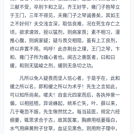
三献不受，卒刖卞和之足。齐王好竽，雍门子抱琴立
于王门，三年不得见，夫雍门子之琴诚善矣，其如王
之不好何？夫交浅言深，取信良难，况在死生存亡之
顷，欲求速效，授以猛剂，则病家畏；素不相习，漫
推心腹，则病家疑；疑与畏交相阻，虽有上工良剂，
终以弃置不用。呜呼！此亦荆台之璞，王门之琴，卞
和、雍门子所为痛心者也。闻古之善医者，曰和曰
缓，和则无猛峻之剂，缓则无急切之功。
凡所以免人疑畏而坚人信心者，于是乎在，此和
缓之所以名，即和缓之所以为术乎！先生之言如此，
可以知所尚矣。嗟夫！自金元四家而后，各执仲景一
偏，以相抵牾，异说蜂起，统系亡失，叶、薛以来，
几于奄忽不振，先生愀然忧之。每当延医，规定六经
纲要，辄思求合于古，故其医案，胸痹用栝蒌薤白，
水气用麻黄附子甘草，血证见黑色，则用附子理中，