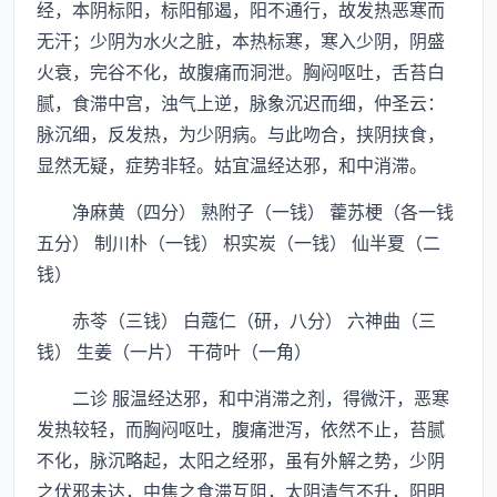
经，本阴标阳，标阳郁遏，阳不通行，故发热恶寒而
无汗；少阴为水火之脏，本热标寒，寒入少阴，阴盛
火衰，完谷不化，故腹痛而洞泄。胸闷呕吐，舌苔白
腻，食滞中宫，浊气上逆，脉象沉迟而细，仲圣云：
脉沉细，反发热，为少阴病。与此吻合，挟阴挟食，
显然无疑，症势非轻。姑宜温经达邪，和中消滞。
净麻黄（四分） 熟附子（一钱） 藿苏梗（各一钱
五分） 制川朴（一钱） 枳实炭（一钱） 仙半夏（二
钱）
赤苓（三钱） 白蔻仁（研，八分） 六神曲（三
钱） 生姜（一片） 干荷叶（一角）
二诊 服温经达邪，和中消滞之剂，得微汗，恶寒
发热较轻，而胸闷呕吐，腹痛泄泻，依然不止，苔腻
不化，脉沉略起，太阳之经邪，虽有外解之势，少阴
之伏邪未达，中焦之食滞互阻，太阴清气不升，阳明