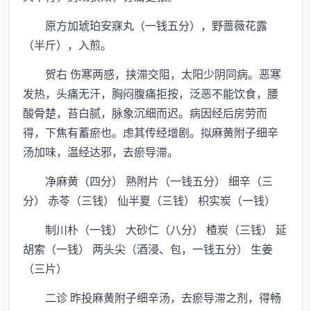
原方加琥珀安寐丸（一钱五分），野蔷薇花露
（半斤），入煎。
贺右 伤寒两感，挟滞交阻，太阳少阴同病。恶寒
发热，头痛无汗，胸闷腹痛拒按，泛恶不能饮食，腰
酸骨楚，苔白腻，脉象沉细而迟。病因经后房劳而
得，下焦有蓄瘀也。虑其传经增剧。拟麻黄附子细辛
汤加味，温经达邪，去瘀导滞。
净麻黄（四分） 熟附片（一钱五分） 细辛（三
分） 赤苓（三钱） 仙半夏（三钱） 枳实炭（一钱）
制川朴（一钱） 大砂仁（八分） 楂炭（三钱） 延
胡索（一钱） 两头尖（酒浸、包，一钱五分） 生姜
（三片）
二诊 昨投麻黄附子细辛汤，去瘀导滞之剂，得畅