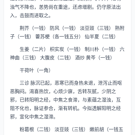
浊气不降也，恙势尚在重途，还虑增剧。仍守原法出
入，击鼓而进取之。
荆芥（一钱） 防风（一钱） 淡豆豉（三钱） 熟附
子（一钱） 藿苏梗（各一钱五分） 仙半夏（二钱）
生姜（二片） 枳实炭（一钱） 制川朴（一钱） 六
神曲（三钱） 大腹皮（二钱） 酒炒 黄芩（一钱）
干荷叶（一角）
三诊 脉沉已起，恶寒已而身热未退，泄泻止而呕
恶胸闷。渴喜热饮，心烦少寐，舌转灰腻，少阴之
邪，已转阳明之经，中焦之食滞，与素蕴之湿浊，互
阻不化也，脉证参合，渐有转机。今拟透解阳明之经
邪，宣化中焦之湿滞。
粉葛根（二钱） 淡豆豉（三钱） 嫩前胡（一钱五