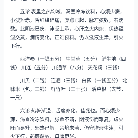
五诊 表里之热均减，渴喜冷冻饮料，心烦少寐，
小溲短赤，舌红绛碎痛，糜点已起，脉左弦数，右濡
数。此阴液已伤，津乏上承，心肝之火内炽，伏热蕴
湿交蒸，病情变化，正难预料。仍以滋液生津，引火
下行。
西洋参（一钱五分） 生甘草（五分） 鲜生地（四
钱） 川连（五分） 川通草（八分） 天花粉（三钱）
川贝（二钱） 连翘（三钱） 白薇（一钱五分） 北
秫米（包，三钱） 鲜竹叶（三十张） 活芦根（去节，
一尺）
六诊 热势渐退，舌糜亦化，佳兆也。而心烦少
寐，渴喜冷冻饮料，脉数不靖，阴液伤而难复，虚火
旺而易升，邪热已解，余焰未清，仍守增液生津，引
火下行，药既获效，毋庸更张。