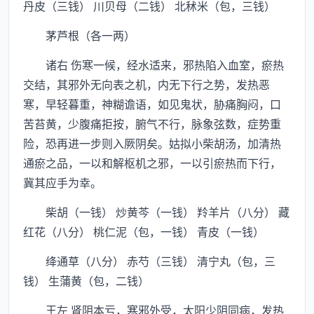
丹皮（三钱） 川贝母（二钱） 北秫米（包，三钱）
茅芦根（各一两）
诸右 伤寒一候，经水适来，邪热陷入血室，瘀热
交结，其邪外无向表之机，内无下行之势，发热恶
寒，早轻暮重，神糊谵语，如见鬼状，胁痛胸闷，口
苦苔黄，少腹痛拒按，腑气不行，脉象弦数，症势重
险，恐再进一步则入厥阴矣。姑拟小柴胡汤，加清热
通瘀之品，一以和解枢机之邪，一以引瘀热而下行，
冀其应手为幸。
柴胡（一钱） 炒黄芩（一钱） 羚羊片（八分） 藏
红花（八分） 桃仁泥（包，一钱） 青皮（一钱）
绛通草（八分） 赤芍（三钱） 清宁丸（包，三
钱） 生蒲黄（包，二钱）
王左 肾阴本亏，寒邪外受，太阳少阴同病，发热