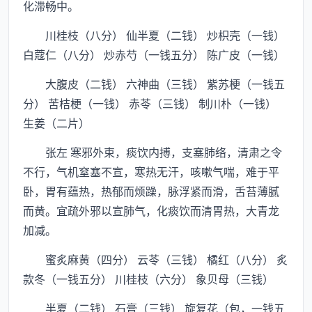
化滞畅中。
川桂枝（八分） 仙半夏（二钱） 炒枳壳（一钱）
白蔻仁（八分） 炒赤芍（一钱五分） 陈广皮（一钱）
大腹皮（二钱） 六神曲（三钱） 紫苏梗（一钱五
分） 苦桔梗（一钱） 赤苓（三钱） 制川朴（一钱）
生姜（二片）
张左 寒邪外束，痰饮内搏，支塞肺络，清肃之令
不行，气机窒塞不宣，寒热无汗，咳嗽气喘，难于平
卧，胃有蕴热，热郁而烦躁，脉浮紧而滑，舌苔薄腻
而黄。宜疏外邪以宣肺气，化痰饮而清胃热，大青龙
加减。
蜜炙麻黄（四分） 云苓（三钱） 橘红（八分） 炙
款冬（一钱五分） 川桂枝（六分） 象贝母（三钱）
半夏（二钱） 石膏（三钱） 旋复花（包，一钱五