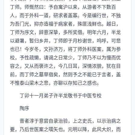
丁师。师慨然曰：予自寓沪以来，从游者不下数百
人，而于外科一道，研求者盖寡。今是编行世，不独
为吾门光，抑亦造福于病家者，殊匪浅鲜也。越日，
丁师为序文，辞意深挚，多所奖借。明年六月，半龙
以避暑，暂归乡井，丁师即于月杪谢世，呜呼，可悲
也已！今岁冬，文孙济万，将丁师外科医案，属为参
校，予性疏懒，请谒之日常少，丁师乃不以为慢而优
容之，又从而褒许之，今几日耳，深情浓貌，犹在目
前，而丁师之墓草宿矣，然则予之不能已于言者，盖
不惟泰山梁木之悲，亦聊以存知己之感也。
丁卯十一月弟子许半龙敬书于中医专校
陶序
昔者淳于意尝自录治验，上之史氏，以示治病之
要，乃后世医案之嚆矢也。元明以降，此风大炽，而