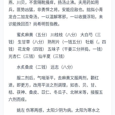
燕、川贝，不啻隔靴搔痒，扬汤止沸。夫用药如用
兵，匪势凶猛，非勇悍之将，安能应敌也。拙拟小青
龙合二加龙骨汤，一以温解寒邪，一以收摄浮阳，未
识能挽回否？尚希明哲指教。
蜜炙麻黄（五分） 川桂枝（八分） 大白芍（三
钱） 生甘草（八分） 熟附片（一钱五分） 牡蛎（，四
钱） 花龙骨（四钱） 五味子（干姜三分拌捣，一钱）
光杏仁（三钱） 仙半夏（三钱）
水炙桑皮（二钱） 远志（八分）
服二剂后，气喘渐平，去麻黄又服两剂，颧红
退，即更方，改用平淡之剂调理，如杏、贝、甘、
桔、茯神、桑皮、苡仁、冬瓜子、北秫米等，接服五
六剂而痊。
姚左 伤寒两感，太阳少阴为病。太阳为寒水之