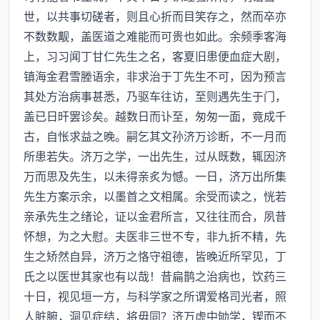
世，以共事切磋者，则且心折而目笑存之，然而卒亦
不数数觏，盖医道之难能而可贵也如此。余频季客海
上，习习闻丁甘仁先生之名，客夏旧患便血症大剧，
镇海金君雪塍语余，非求治于丁先生不可，因为预言
其处方治病事甚悉，乃驱车往访，至则遇先生于门，
盖已日旰罢诊矣。越数日而讣至，匆匆一面，竟成千
古，自怅求益之晚。嗣乞其文孙济万诊断，不一月而
所患若失。济万之学，一出先生，过从既数，辄因济
万而思及先生，以未得亲炙为憾。一日，济万出所集
先生方案示余，以墨首之文相属。余受而读之，恍若
亲承先生之绪论，证以金君所言，又往往而合，夙昔
怀想，为之大慰。夫医非三世不专，非九折不精，先
生之矫然自异，济万之恪守祖德，皆晚近所罕见，丁
氏之以医世其家也有以哉！昔扁鹊之治病也，饮药三
十日，视见垣一方，与科学家之所谓爱格司光者，照
人脏腑，洞见症结，将毋同？济万虚中劬学，锲而不