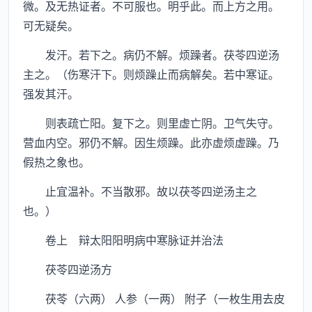
微。及无热证者。不可服也。明乎此。而上方之用。
可无疑矣。
发汗。若下之。病仍不解。烦躁者。茯苓四逆汤
主之。（伤寒汗下。则烦躁止而病解矣。若中寒证。
强发其汗。
则表疏亡阳。复下之。则里虚亡阴。卫气失守。
营血内空。邪仍不解。因生烦躁。此亦虚烦虚躁。乃
假热之象也。
止宜温补。不当散邪。故以茯苓四逆汤主之
也。）
卷上 辩太阳阳明病中寒脉证并治法
茯苓四逆汤方
茯苓（六两） 人参（一两） 附子（一枚生用去皮