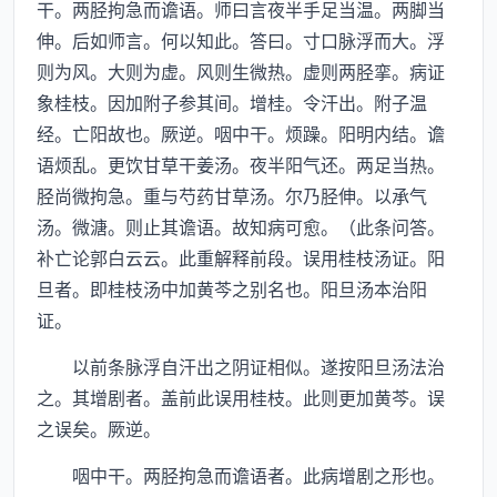
干。两胫拘急而谵语。师曰言夜半手足当温。两脚当
伸。后如师言。何以知此。答曰。寸口脉浮而大。浮
则为风。大则为虚。风则生微热。虚则两胫挛。病证
象桂枝。因加附子参其间。增桂。令汗出。附子温
经。亡阳故也。厥逆。咽中干。烦躁。阳明内结。谵
语烦乱。更饮甘草干姜汤。夜半阳气还。两足当热。
胫尚微拘急。重与芍药甘草汤。尔乃胫伸。以承气
汤。微溏。则止其谵语。故知病可愈。（此条问答。
补亡论郭白云云。此重解释前段。误用桂枝汤证。阳
旦者。即桂枝汤中加黄芩之别名也。阳旦汤本治阳
证。
以前条脉浮自汗出之阴证相似。遂按阳旦汤法治
之。其增剧者。盖前此误用桂枝。此则更加黄芩。误
之误矣。厥逆。
咽中干。两胫拘急而谵语者。此病增剧之形也。