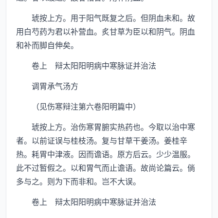
琥按上方。用于阳气既复之后。但阴血未和。故
用白芍药为君以补营血。炙甘草为臣以和阴气。阴血
和补而脚自伸矣。
卷上 辩太阳阳明病中寒脉证并治法
调胃承气汤方
（见伤寒辩注第六卷阳明篇中）
琥按上方。治伤寒胃腑实热药也。今取以治中寒
者。以前证误与桂枝汤。复与甘草干姜汤。姜桂辛
热。耗胃中津液。因而谵语。原方后云。少少温服。
此不过暂假之。以和胃气而止谵语。故尚论篇云。倘
多与之。则为下而非和。岂不大误。
卷上 辩太阳阳明病中寒脉证并治法