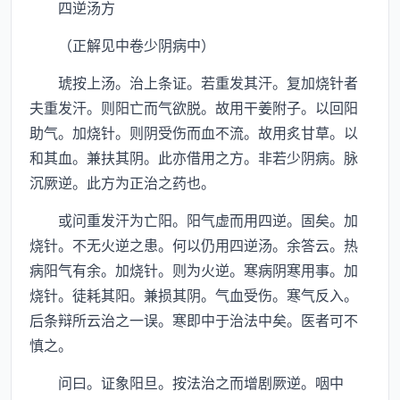
四逆汤方
（正解见中卷少阴病中）
琥按上汤。治上条证。若重发其汗。复加烧针者
夫重发汗。则阳亡而气欲脱。故用干姜附子。以回阳
助气。加烧针。则阴受伤而血不流。故用炙甘草。以
和其血。兼扶其阴。此亦借用之方。非若少阴病。脉
沉厥逆。此方为正治之药也。
或问重发汗为亡阳。阳气虚而用四逆。固矣。加
烧针。不无火逆之患。何以仍用四逆汤。余答云。热
病阳气有余。加烧针。则为火逆。寒病阴寒用事。加
烧针。徒耗其阳。兼损其阴。气血受伤。寒气反入。
后条辩所云治之一误。寒即中于治法中矣。医者可不
慎之。
问曰。证象阳旦。按法治之而增剧厥逆。咽中