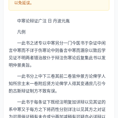
以免延误。
中寒论辩证广注 日 丹波元胤
凡例
一此书之述专以中寒另分一门今医书于杂证中闲
言中寒而不详于伤寒论中则备言中寒而溷杂以致后学
见证不明两者错治故仆于辩注伤寒论后复集此书以发
明仲景奥旨。
一此书分上中下三卷其前二卷皆仲景方论俾学人
知所宗主末一卷附后贤方论俾学人得其变通庶几引今
酌古斯辩证制方不致有误。
一此书于每条证下既经注明复加详辩以见其证的
系中寒又于每方之下将药性分别详注以见其方之对证
为可用倘证稍有未合或分两加减稍有可疑亦必详辩以