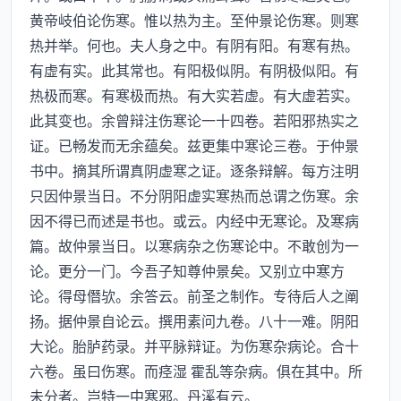
黄帝岐伯论伤寒。惟以热为主。至仲景论伤寒。则寒
热并举。何也。夫人身之中。有阴有阳。有寒有热。
有虚有实。此其常也。有阳极似阴。有阴极似阳。有
热极而寒。有寒极而热。有大实若虚。有大虚若实。
此其变也。余曾辩注伤寒论一十四卷。若阳邪热实之
证。已畅发而无余蕴矣。兹更集中寒论三卷。于仲景
书中。摘其所谓真阴虚寒之证。逐条辩解。每方注明
只因仲景当日。不分阴阳虚实寒热而总谓之伤寒。余
因不得已而述是书也。或云。内经中无寒论。及寒病
篇。故仲景当日。以寒病杂之伤寒论中。不敢创为一
论。更分一门。今吾子知尊仲景矣。又别立中寒方
论。得母僭欤。余答云。前圣之制作。专待后人之阐
扬。据仲景自论云。撰用素问九卷。八十一难。阴阳
大论。胎胪药录。并平脉辩证。为伤寒杂病论。合十
六卷。虽曰伤寒。而痉湿 霍乱等杂病。俱在其中。所
未分者。岂特一中寒邪。丹溪有云。