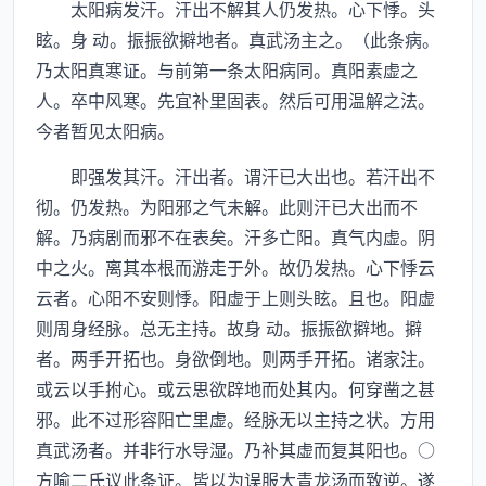
太阳病发汗。汗出不解其人仍发热。心下悸。头
眩。身 动。振振欲擗地者。真武汤主之。（此条病。
乃太阳真寒证。与前第一条太阳病同。真阳素虚之
人。卒中风寒。先宜补里固表。然后可用温解之法。
今者暂见太阳病。
即强发其汗。汗出者。谓汗已大出也。若汗出不
彻。仍发热。为阳邪之气未解。此则汗已大出而不
解。乃病剧而邪不在表矣。汗多亡阳。真气内虚。阴
中之火。离其本根而游走于外。故仍发热。心下悸云
云者。心阳不安则悸。阳虚于上则头眩。且也。阳虚
则周身经脉。总无主持。故身 动。振振欲擗地。擗
者。两手开拓也。身欲倒地。则两手开拓。诸家注。
或云以手拊心。或云思欲辟地而处其内。何穿凿之甚
邪。此不过形容阳亡里虚。经脉无以主持之状。方用
真武汤者。并非行水导湿。乃补其虚而复其阳也。○
方喻二氏议此条证。皆以为误服大青龙汤而致逆。遂