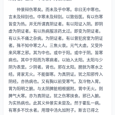
仲景辩伤寒矣。而未及乎中寒。非曰无中寒也。
言未及辩别也。中寒未及辩别。以致俗医。有以伤寒
皆变为热。并无所谓真阴证者。有以阳证入阴。即阴
虚为阴证者。有以热病服凉药太过。即变为阴证者。
有以头不痛之杂病。为阴证者。有以曾犯房室为阴证
者。殊不知中寒之人。三焦火衰。元气大虚。又受外
来风寒之邪。其为中也。或中于阳。或中于阴。皆寒
病也。其中于阳而为寒病者。以始入太阳。太阳与少
阴为表里。少阴者。肾也。邪在太阳。膀胱为寒水之
经。肾家无火。不能御寒。为真阴证。犹之阳邪传入
阴经。亦热病也。又有胸以前受寒气。及冷物入胃。
胃为阳明之腑。与太阴脾脏相根据附。胃中无火。则
脾气大寒。亦为真阴证。犹之伤寒挟食。邪已入腑。
为实热病也。此其义仲景实未尝及。然于霍乱一病。
有寒多不饮水者。用理中汤丸加附子。斯言已得之