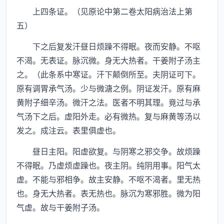
上四条证。（见原论中第二卷太阳病治法上第
五）
下之后复发汗昼日烦躁不得眠。夜而安静。不呕
不渴。无表证。脉沉微。身无大热者。干姜附子汤主
之。（此条系中寒证。汗下颠倒所至。夫阴证可下。
原有调胃承气汤。少与微溏之例。阴证发汗。原有麻
黄附子细辛汤。微汗之法。医者不明其理。竟过与承
气汤下之后。虚阳外走。必有微热。复与麻黄等汤以
发之。成注云。表里俱虚也。
昼日主阳。阳虚欲复。与阴寒之邪交争。故烦躁
不得眠。乃虚烦虚躁也。夜主阴。纯阴用事。阳气太
虚。不能与邪相争。故主安静。不呕不渴者。里无热
也。身无大热者。表无热也。脉沉为寒邪胜。微为阳
气虚。故与干姜附子汤。