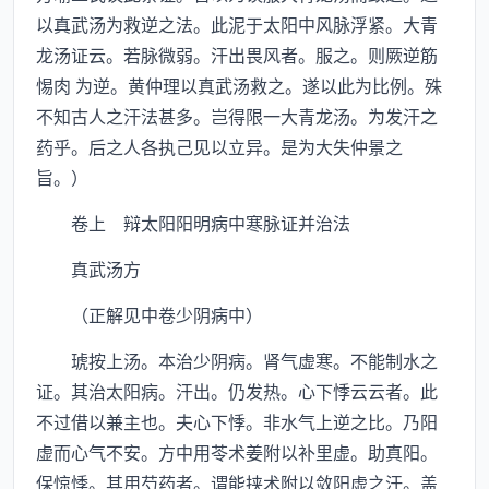
以真武汤为救逆之法。此泥于太阳中风脉浮紧。大青
龙汤证云。若脉微弱。汗出畏风者。服之。则厥逆筋
惕肉 为逆。黄仲理以真武汤救之。遂以此为比例。殊
不知古人之汗法甚多。岂得限一大青龙汤。为发汗之
药乎。后之人各执己见以立异。是为大失仲景之
旨。）
卷上 辩太阳阳明病中寒脉证并治法
真武汤方
（正解见中卷少阴病中）
琥按上汤。本治少阴病。肾气虚寒。不能制水之
证。其治太阳病。汗出。仍发热。心下悸云云者。此
不过借以兼主也。夫心下悸。非水气上逆之比。乃阳
虚而心气不安。方中用苓术姜附以补里虚。助真阳。
保惊悸。其用芍药者。谓能挟术附以敛阳虚之汗。盖