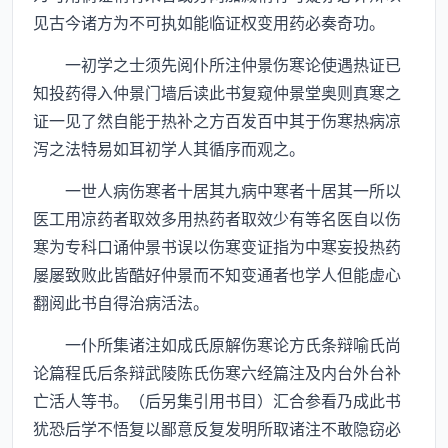
见古今诸方为不可执如能临证权变用药必奏奇功。
一初学之士须先阅仆所注仲景伤寒论使遇热证已
知投药得入仲景门墙后读此书复窥仲景堂奥则真寒之
证一见了然自能于热补之方百发百中其于伤寒热病凉
泻之法特易如耳初学人其循序而观之。
一世人病伤寒者十居其九病中寒者十居其一所以
医工用凉药者取效多用热药者取效少有等名医自以伤
寒为专科口诵仲景书误以伤寒变证指为中寒妄投热药
屡屡致败此皆酷好仲景而不知变通者也学人但能虚心
翻阅此书自得治病活法。
一仆所集诸注如成氏原解伤寒论方氏条辩喻氏尚
论篇程氏后条辩武陵陈氏伤寒六经篇注及内台外台补
亡活人等书。（后另集引用书目）汇合参看乃成此书
犹恐后学不悟复以鄙意反复发明所取诸注不敢隐窃必