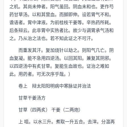
之机。其尚未伸者。阳气虽回。阴血未和也。更作芍
药甘草汤。以和其营血。而脚即伸。设若胃气不和。
谵语者。胃中津液。为前桂枝干姜等。辛热药所耗。
后条辩云。此非胃中实热者比。故少与调胃承气汤和
之。乃从治之法也。若不知此证之不可汗。
而重发其汗。复加烧针以劫之。则阳气几亡。阴
血复凝。能不急用四逆汤。以回其阳。兼复其阴邪。
以四逆汤中有炙甘草。复能生血故也。证治之难如
此。用药者。可无次序乎哉。）
卷上 辩太阳阳明病中寒脉证并治法
甘草干姜汤方
甘草（四两炙） 干姜（二两炮）
上 咀。以水三升。煮取一升五合。去滓。分温再