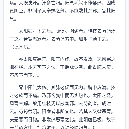
病。又误发汗。汗多亡阳。阳气耗竭不作郁热。因成
真阴证。非附子大辛热之剂。不能散其余邪。复其阳
气。
太阳病。下之后。脉促。胸满者。桂枝去芍药汤
主之。若微恶寒者。去芍药方中。加附子汤主之。
（此条病。
亦太阳真寒证。阳气内虚。故不发热。况风寒之
邪在经。本无可下之法。下后脉促者。此胃腑未实。
不应下而下之。
胃中阳气大伤。其脉必促而无力。胸中虚满。按
之必软而不痛。乃邪客胸中而无实热也。太阳之经。
风寒未解。故用桂枝汤以散客邪。去芍药者。成注
云。芍药益阴。阳虚者非所宜也。若其人又微恶寒。
夫恶寒而日微。非发热恶寒之比。此阳虚已极。故于
去芍药方中。加炮附子。以温经助阳气。）