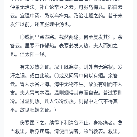
仲景无治法。补亡论常器之云。可服乌梅丸。郭白云
云。宜理中汤。愚以乌梅丸。乃治吐蛔之药。若于未
发汗以前。还宜服理中汤也。
○或问里寒表寒。截然两途。何至复发其汗。余
答云。里寒不作郁热。表寒必发大热。夫人而知之
也。但太阳一经。
有未发热之证。况里既寒矣。则外岂无寒状。发
汗之误。或由此欤。○或又问胃中何以有蛔。余答
云。胃为水谷之海。海中无物不生。故虽有蛔而不为
害。夫人胃气本温。温则蛔得其养而自安。若过寒则
冷。过温则热。凡人伤冷伤热。则胃中之气不得其
平。故见吐蛔之证。）
伤寒医下之。续得下利清谷不止。身疼痛者。急
当救里。后身疼痛。清便自调者。急当救表。救里。