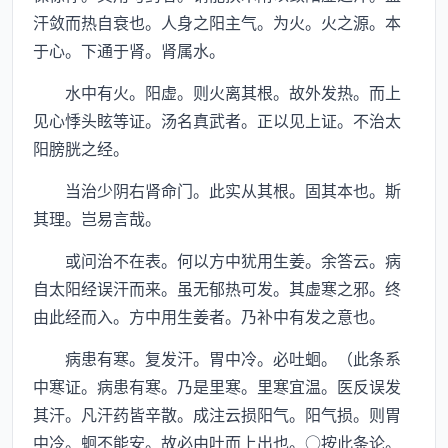
汗敛而热自衰也。人身之阳主气。为火。火之源。本
于心。下通于肾。肾属水。
水中有火。阳虚。则火离其根。故外发热。而上
见心悸头眩等证。汤名真武者。正以见上证。不治太
阳膀胱之经。
当治少阴右肾命门。此实从其根。固其本也。斯
其理。岂易言哉。
或问治不在表。何以方中犹用生姜。余答云。病
自太阳经误汗而来。虽无郁热可发。其虚寒之邪。终
由此经而入。方中用生姜者。乃补中有发之意也。
病患有寒。复发汗。胃中冷。必吐蛔。（此条系
中寒证。病患有寒。乃是里寒。里寒宜温。医反误发
其汗。凡汗药皆辛散。成注云损阳气。阳气损。则胃
中冷。蛔不能安。故必由吐而上出也。○按此条论。