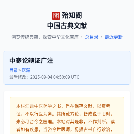
殆知阁
中国古典文献
浏览
传统典籍，
探索
中华文化宝库
·
总目录
·
最近更新
中寒论辩证广注
目录
>
医藏
最后修改：
2025-09-04 04:50:09 UTC
本栏汇录中医药学之书，旨在保存文献，以资考
证，不以行医为务。其所载方论，皆成说于旧时，
未必尽合今之医理。本站对其是非，不作判断。读
者如有疾患，当咨今世医师，毋据古书自行诊治，