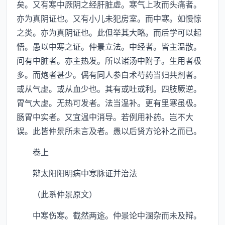
矣。又有寒中厥阴之经肝脏虚。寒气上攻而头痛者。
亦为真阴证也。又有小儿未犯房室。而中寒。如慢惊
之类。亦为真阴证也。此但举其大略。而后学可以起
悟。愚以中寒之证。仲景立法。中经者。皆主温散。
问有中脏者。亦主热发。所以诸汤中附子。生用者极
多。而炮者甚少。偶有同人参白术芍药当归共剂者。
或从气虚。或从血少也。其有或吐或利。四肢厥逆。
胃气大虚。无热可发者。法当温补。更有里寒虽极。
肠胃中实者。又宜温中消导。若例用补药。岂不大
误。此皆仲景所未言及者。愚以后贤方论补之而已。
卷上
辩太阳阳明病中寒脉证并治法
（此系仲景原文）
中寒伤寒。截然两途。仲景论中溷杂而未及辩。