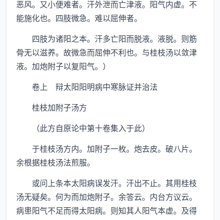
恶风。又小便难者。汗外泄而亡津液。阳气内虚。不
能施化也。四肢微急。难以屈伸者。
四肢为诸阳之本。汗多亡阳而脱液。液脱。则筋
骨无以滋养。故微急而屈伸不利也。与桂枝汤以敛津
液。加炮附子以复阳气。）
卷上 辩太阳阳明病中寒脉证并治法
桂枝加附子汤方
（此方自原论中第十卷集入于此）
于桂枝汤方内。加附子一枚。炮去皮。破八片。
余根据桂枝汤法煎服。
或问上条本太阳病误发汗。汗出不止。其用桂枝
汤无疑矣。何为而加炮附子。余答云。内台方议云。
病患阳气不足而得太阳病。则知其人阳气本虚。及得