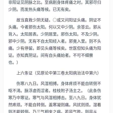
非阳证见阴脉之比。至病剧身体疼痛之时。其邪尽归
少阴。而发热头痛等候。已无有矣。
故当直救少阴无疑。○或又问阳证头痛。阴证不
头痛。今者邪伤太阳。何以又中少阴。余答云。邪从
背入。太阳居表。少阴居里。邪伤太阳。不及少阴。
邪中少阴。无有不自太阳经入者。邪竟入里。则不头
痛。少有停留。即见头痛等候矣。世医但知头痛为阳
证。亦知真阴证。间有自头痛始者。不可不细察
也。）
上六条证（见原论中第三卷太阳病治法中第六）
伤寒八九日。风湿相搏。身体疼烦不能自转侧不
呕不渴。脉浮虚而涩者。桂枝附子汤主之。（此条伤
寒乃中寒证。寒气与风湿相搏击。至八九日。身体犹
然疼烦。不能自转侧。盖寒凝则痛。风扰则烦。湿着
则不能转侧。乃三气相夹之病。若风气胜。则风从