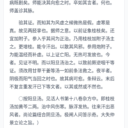
病既剧矣。师能决其向愈之时。卒如其言者。何也。
师盖诊其脉。
验其证。而知其为风虚之候微热是假。虚寒是
真。故见两胫挛也。据师之意。以前证象桂枝矣。还
宜加附子。参入乎其间为正治。乃用桂枝加附子汤主
之。更增桂。能令汗出。以散其风邪。参用炮附子。
为能温经而补虚。以上证亡阳。无热可发故也。今
者。见证不明。而以阳旦汤治之。以致前厥逆咽干等
证。须改用甘草干姜等汤一如前条法救之。夜半者。
阴极而阳气当回之时也。故其病可愈。条辩云。末后
不复言重发汗已下等文者。以其或然或不然也。
○按阳旦汤。见活人书第十八卷杂方中。即桂枝
汤加黄芩二两。治中风伤寒。脉浮发热。往来汗出恶
风者。尚论篇纽合阴旦汤。极闸人问答示奇。大失仲
景立论之旨。）