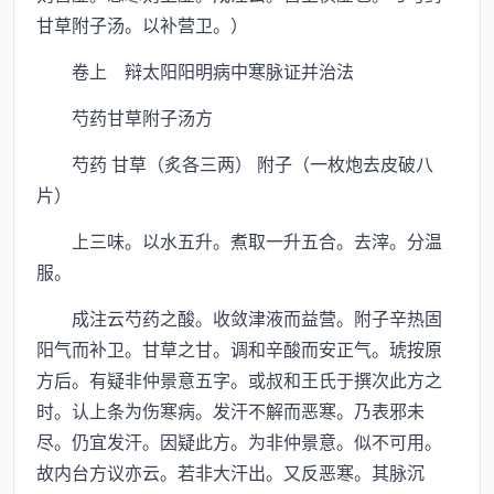
甘草附子汤。以补营卫。）
卷上 辩太阳阳明病中寒脉证并治法
芍药甘草附子汤方
芍药 甘草（炙各三两） 附子（一枚炮去皮破八
片）
上三味。以水五升。煮取一升五合。去滓。分温
服。
成注云芍药之酸。收敛津液而益营。附子辛热固
阳气而补卫。甘草之甘。调和辛酸而安正气。琥按原
方后。有疑非仲景意五字。或叔和王氏于撰次此方之
时。认上条为伤寒病。发汗不解而恶寒。乃表邪未
尽。仍宜发汗。因疑此方。为非仲景意。似不可用。
故内台方议亦云。若非大汗出。又反恶寒。其脉沉