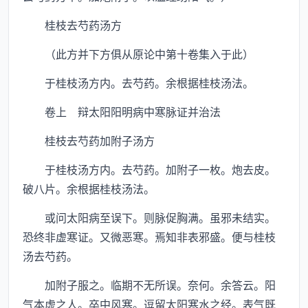
桂枝去芍药汤方
（此方并下方俱从原论中第十卷集入于此）
于桂枝汤方内。去芍药。余根据桂枝汤法。
卷上 辩太阳阳明病中寒脉证并治法
桂枝去芍药加附子汤方
于桂枝汤方内。去芍药。加附子一枚。炮去皮。
破八片。余根据桂枝汤法。
或问太阳病至误下。则脉促胸满。虽邪未结实。
恐终非虚寒证。又微恶寒。焉知非表邪盛。便与桂枝
汤去芍药。
加附子服之。临期不无所误。奈何。余答云。阳
气本虚之人。卒中风寒。逗留太阳寒水之经。表气既