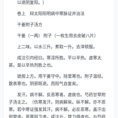
以退阴复阳。）
卷上 辩太阳阳明病中寒脉证并治法
干姜附子汤方
干姜（一两） 附子（一枚生用去皮破八片）
上二味。以水三升。煮取一升。去滓顿服。
成注引内经曰。寒淫所胜。平以辛热。虚寒太
甚。是以辛热剂胜之也。
琥按上方。用干姜守中。除里寒也。附子温经。
散表寒也。阴邪既退。而阳气自复矣。
发汗。病不解。反恶寒者。虚故也。芍药甘草附
子汤主之。（伤寒发汗。则病解矣。纵不解。亦不恶
寒。若中寒证强发其汗。病不解。必反恶寒。盖汗出
则营虚。恶寒则卫虚。成注云。营卫俱虚也。与芍药