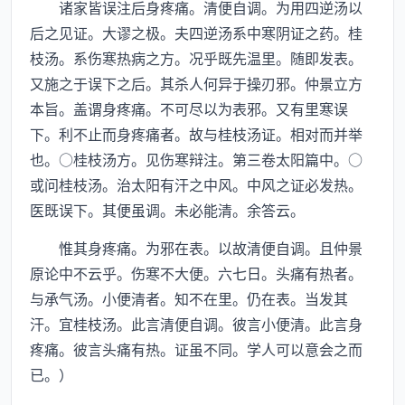
诸家皆误注后身疼痛。清便自调。为用四逆汤以
后之见证。大谬之极。夫四逆汤系中寒阴证之药。桂
枝汤。系伤寒热病之方。况乎既先温里。随即发表。
又施之于误下之后。其杀人何异于操刃邪。仲景立方
本旨。盖谓身疼痛。不可尽以为表邪。又有里寒误
下。利不止而身疼痛者。故与桂枝汤证。相对而并举
也。○桂枝汤方。见伤寒辩注。第三卷太阳篇中。○
或问桂枝汤。治太阳有汗之中风。中风之证必发热。
医既误下。其便虽调。未必能清。余答云。
惟其身疼痛。为邪在表。以故清便自调。且仲景
原论中不云乎。伤寒不大便。六七日。头痛有热者。
与承气汤。小便清者。知不在里。仍在表。当发其
汗。宜桂枝汤。此言清便自调。彼言小便清。此言身
疼痛。彼言头痛有热。证虽不同。学人可以意会之而
已。）