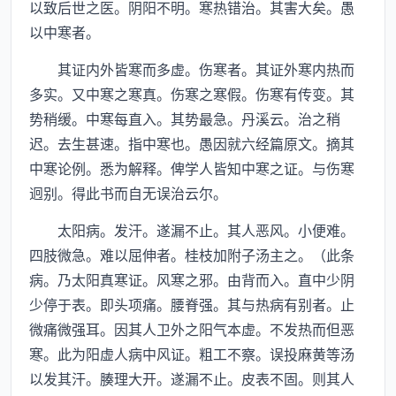
以致后世之医。阴阳不明。寒热错治。其害大矣。愚
以中寒者。
其证内外皆寒而多虚。伤寒者。其证外寒内热而
多实。又中寒之寒真。伤寒之寒假。伤寒有传变。其
势稍缓。中寒每直入。其势最急。丹溪云。治之稍
迟。去生甚速。指中寒也。愚因就六经篇原文。摘其
中寒论例。悉为解释。俾学人皆知中寒之证。与伤寒
迥别。得此书而自无误治云尔。
太阳病。发汗。遂漏不止。其人恶风。小便难。
四肢微急。难以屈伸者。桂枝加附子汤主之。（此条
病。乃太阳真寒证。风寒之邪。由背而入。直中少阴
少停于表。即头项痛。腰脊强。其与热病有别者。止
微痛微强耳。因其人卫外之阳气本虚。不发热而但恶
寒。此为阳虚人病中风证。粗工不察。误投麻黄等汤
以发其汗。腠理大开。遂漏不止。皮表不固。则其人