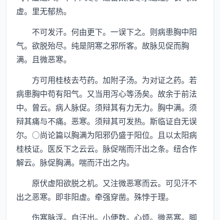
虚。里无郁热。
不可发汗。何由更下。一误下之。则病患胸中阳
气。欲脱殆尽。纯是阴寒之邪所客。故脉见促而胸
满。且微恶寒。
方可用桂枝去芍药。加附子汤。为对证之药。若
病患胸中苟有阳气。又当用泻心等汤矣。故余于前法
中。曾云。病人脉促。须辩其有力无力。胸中满。须
辩其痛与不痛。恶寒。须辩其可发热。斯临证自无误
尔。○尚论篇以胸满为阳邪仍盛于阳位。且以太阳病
桂枝证。医反下之云云。脉促喘而汗出之条。纽合作
解云。脉促胸满。喘而汗出之内。
原伏虚阳欲脱之机。又注微恶寒而云。可见汗不
出之恶寒。即非阳虚。牵强穿凿。殊悖于理。
伤寒脉浮。自汗出。小便数。心烦。微恶寒。脚