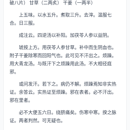
破八片） 甘草（二两炙） 干姜（一两半）
上五味。以水五升。煮取三升。去滓。温服七
合。日三服。
成注云。四逆汤以补阳。加茯苓人参以益阴。
琥按上方。用茯苓人参甘草。补中而生阴血也。
附子干姜除寒而回阳气也。此可见不汗出之。烦躁。
用大青龙汤。与既汗下之烦躁用此汤。不大相径庭
邪。
或问发汗。若下之。病仍不解。烦躁焉知非实热
证。余答云。实热证至烦躁。邪在表者。必不汗出。
邪在里者。
必不大便五六日。绕脐痛矣。伤寒中寒。揆之脉
证。两者判然。可无疑也。