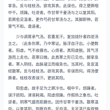
挛急。反与桂枝汤。欲攻其表。此误也。得之便厥咽
中干。烦躁。吐逆者。作甘草干姜汤与之以复其阳。
若厥愈足温者。更作芍药甘草汤与之。其脚即伸。若
胃气不和。谵语者。
少与调胃承气汤。若重发汗。复加烧针者四逆汤
主之。（此条伤寒。乃中寒证。脉浮自汗出。小便数
者。阳虚。气不收摄也。心烦者。真阳虚脱。其气浮
游而上走也。恶寒曰微。此真寒之形已见也。脚挛急
者。寒入阴经。血脉凝泣而缩急也。当其时。急宜温
经散寒。反与桂枝汤。欲攻其表。非误而何。得汤便
厥者。桂枝攻表误汗。更损其阳。
阳愈虚。故手足为之厥冷也。咽中干。烦躁者。
误汗损阳。津液耗竭。阳虚烦躁。作假热之象也。吐
逆者。阴寒气盛而拒膈也。因作甘草干姜汤。散寒温
中。以复其阳。则厥自愈。足自温。夫足温已有欲伸