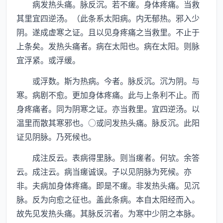
病发热头痛。脉反沉。若不瘥。身体疼痛。当救
其里宜四逆汤。（此条系太阳病。内无郁热。邪入少
阴。遂成虚寒之证。且以见身疼痛之当救里。不止于
上条矣。发热头痛者。病在太阳也。病在太阳。则脉
宜浮紧。或浮缓。
或浮数。斯为热病。今者。脉反沉。沉为阴。与
寒。病剧不愈。更加身体疼痛。此与上条利不止。而
身疼痛者。同为阴寒之证。亦当救里。宜四逆汤。以
温里而散其寒邪也。○或问发热头痛。脉反沉。此阳
证见阴脉。乃死候也。
成注反云。表病得里脉。则当瘥者。何欤。余答
云。成注云。病当瘥诚误。子以见阴脉为死候。亦
非。夫病加身体疼痛。即是不瘥。非发热头痛。见沉
脉。反为向愈之征也。盖此条病。本自太阳经而入。
故先见发热头痛。其脉反沉者。为寒中少阴之本脉。