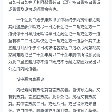
曰某书曰某姓氏其附鄙意必曰（琥）按曰愚按曰愚谓
或愚意及设为或问而余答也。
一仆注此书始于康熙甲子中秋终于丙寅仲春之朔
其间遇应酬少暇或尽一日之长注证一二条或注方一二
道倘停十日半月无暇得半日之闲注证一条或注方一道
至有积二三日之暇仅注证一条或注方一道总计其工止
五越月耳然仆于平日构求诸名家医书潜心抄阅兼视病
家疑难险证已二十余年矣以二十余年胸中所得悉发而
为此书虽五越月亦不速书既成不敢藏之家因为录出以
公之海内同道者。
辩中寒为真寒论
内经素问有热论篇首言热病者。皆伤寒之类。又
有刺热篇。言五脏热病。此系杂证。灵枢又有热病
篇。其中言热病三日。或七八日。或已得汗或未曾
汗。或口中干。胸胁满或头痛耳聋。皆伤寒之类也。