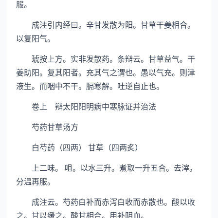
服。
成注引内经曰。辛甘发散为阳。甘草干姜相合。
以复阳气。
琥按上方。实非发散药。条辩云。甘草益气。干
姜助阳。复其阳者。充其气之谓也。愚以气充。则津
液生。而咽中不干。膈寒解。吐逆自止也。
卷上 辩太阳阳明病中寒脉证并治法
芍药甘草汤方
白芍药（四两） 甘草（四两炙）
上二味。 咀。以水三升。煮取一升五合。去滓。
分温再服。
成注云。芍药白补而赤泻白收而赤散也。酸以收
之。甘以缓之。酸甘相合。用补阴血。