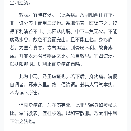
宜四逆汤。
救表。宜桂枝汤。（此条病。乃阴阳两证并举。
非一证分表里而用二汤也。寒邪伤表。医误下之。续
得下利清谷不止。此阳从内脱。中下二焦无火。不能
腐熟水谷。故色不变而完出。且不能止也。身疼痛
者。为里有真寒。寒气凝泣。则骨属不利。故身疼
痛。并非表邪骨节疼痛之比。急当救里。宜四逆汤。
以扶阳抑阴。则利止而身疼痛自除。
此为中寒。乃里虚证也。若下后。身疼痛。清便
自调者。邪未入里。故二便清调。必其人胃气本实。
不为误下所害。
但见身疼痛。为在表有邪。此非里寒身如被杖之
比。急当救表。宜桂枝汤。以和营散邪。乃太阳中风
正治之法也。