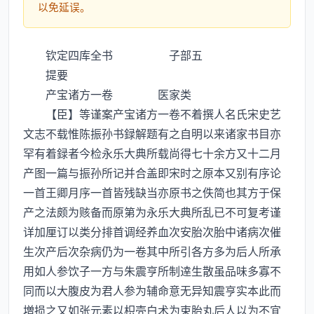
以免延误。
钦定四库全书 子部五
提要
产宝诸方一卷 医家类
【臣】等谨案产宝诸方一卷不着撰人名氏宋史艺
文志不载惟陈振孙书録解题有之自明以来诸家书目亦
罕有着録者今检永乐大典所载尚得七十余方又十二月
产图一篇与振孙所记并合盖即宋时之原本又别有序论
一首王卿月序一首皆残缺当亦原书之佚简也其方于保
产之法颇为赅备而原第为永乐大典所乱已不可复考谨
详加厘订以类分排首调经养血次安胎次胎中诸病次催
生次产后次杂病仍为一卷其中所引各方多为后人所承
用如人参饮子一方与朱震亨所制逹生散虽品味多寡不
同而以大腹皮为君人参为辅命意无异知震亨实本此而
増损之又如张元素以枳壳白术为束胎丸后人以为不宜