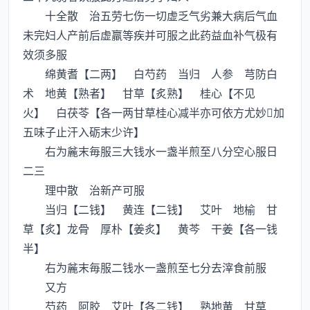
十全散 治五劳七伤一切虚乏气劣兼大病后气血
未完妇人产前后虚羸等疾并可服之此药益血补气极有
效须多服
绵黄耆【二两】 白芍药 当归 人参 芎防白
术 地黄【熟者】 甘草【炙熟】 桂心【不见
火】 白茯苓【各一两甘草桂心减半亦可依方尤妙加
五味子止汗入砺末少许】
右为麄末毎服三大钱水一盏半煎至八分空心服日
二三
理中散 治新产可服
当归【二钱】 黄连【二钱】 艾叶 地榆 甘
草【炙】龙骨 厚朴【姜炙】 黄芩 干姜【各一钱
半】
右为麄末毎服二钱水一盏煎至七分去滓食前服
又方
芍药 阿胶 艾叶【各二钱】 熟地黄 甘草