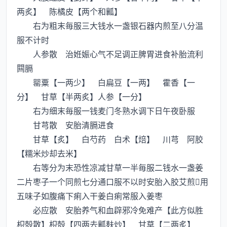
两炙】 陈橘皮【两个和瓤】
右为粗末毎服三大钱水一盏银石器内煎至八分温
服不计时
人参散 治姙娠心气不足调正脾胃进食补胎流利
闗膈
罂粟【一两少】 白扁豆【一两】 霍香【一
分】 甘草【半两炙】人参【一分】
右为细末毎服一钱麦门冬熟水调下日午夜卧服
甘芎散 安胎清膈进食
甘草【炙】 白芍药 白术【焙】 川芎 阿胶
【糯米炒却去米】
右等分为末恐性凉减甘草一半毎服二钱水一盏姜
二片枣子一个同煎七分通口服不以时安胎入胶艾煎用
五味子如腹痛下痢入干姜白痢常服入姜枣
必应散 安胎养气和血辟邪冷免难产【此方似胜
枳殻散】枳殻【四两去瓤麸炒】 甘草【二两炙】