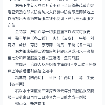
右先下生姜大豆炒姜干即下当归蓬莪茂黄连炒
看豆紫透心即以防皮防火入药铫中防皮尽黒即倾地上
以纸衬出火毒为末毎服二钱小便调下产后虽无事服之
亦佳
金花散 产后血晕一切腹脇痛不以虚实可服姜
黄 熟干地黄【各二钱】 肉桂【去皮】 牛膝 刘
寄奴 虎杖 芎防 赤芍药 蒲黄 干葛【各一两】
右为细末毎服二钱如疾势轻即以酒或用水一盏煎
至七分和滓温服重急者以豆淋酒一盏同煎服
羊肉汤 治虚人及产妇腹中痛虚不支两脇当脐急
痛上冲前后相引痛治之如神
精羊肉【四两切】 当归【半两切】 芎 生姜
【各半两】
右以水十盏煎至三盏掠去沫去滓分四服热服空腹
服一日尽来日再作二日滓合为一日煎之当一剂服
理中丸 新产可服