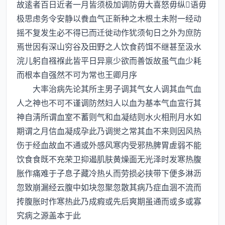
故逺者百日近者一月皆须极加调防毋大喜怒毋纵语毋
极思虑务令安静以飬血气正新种之木根土未附一经动
摇不复发生必不得已而迁徙动作犹须旬日之外为庶防
焉世因有深山穷谷及田野之人饮食药饵不继甚至汲水
浣儿躬自襁褓此皆平日异禀少欲而善饭故虽气血少耗
而根本自强然不可为常也王卿月序
大率治病先论其所主男子调其气女人调其血气血
人之神也不可不谨调防然妇人以血为基本气血宣行其
神自淸所谓血室不蓄则气和血凝结则水火相刑月水如
期谓之月信血凝成孕此乃调爕之常其血不来则因风热
伤于经血故血不通或外感风寒内受邪热脾胃虗弱不能
饮食食既不充荣卫抑遏肌肤黄燥面无光泽时发寒热腹
胀作痛难于子息子藏冷热乆而劳损必挟带下便多淋沥
忽致崩漏经云腹中如块忽聚忽散其病乃症血涸不流而
抟腹胀时作寒热此乃成瘕或先后爽期虽通而或多或寡
究病之源盖本于此