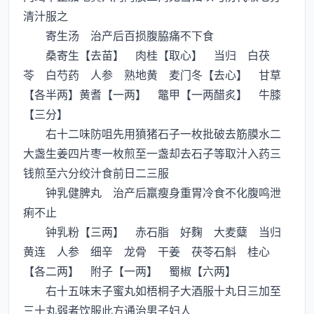
清汁服之
寄生汤 治产后百损腹脇痛不下食
桑寄生【去苗】 肉桂【取心】 当归 白茯
苓 白芍药 人参 熟地黄 麦门冬【去心】 甘草
【各半两】黄耆【一两】 鼈甲【一两醋炙】 牛膝
【三分】
右十二味防咀先用獖猪石子一枚批破去筋膜水二
大盏生姜四片枣一枚煎至一盏却去石子等取汁入药三
钱煎至六分绞汁食前日二三服
钟乳健脾丸 治产后羸瘦身重胃冷食不化腹鸣泄
痢不止
钟乳粉【三两】 赤石脂 好麴 大麦糵 当归
黄连 人参 细辛 龙骨 干姜 茯苓石斛 桂心
【各二两】 附子【一两】 蜀椒【六两】
右十五味末子蜜丸如梧桐子大酒服十丸日三加至
三十丸弱者饮服此方通治男子妇人