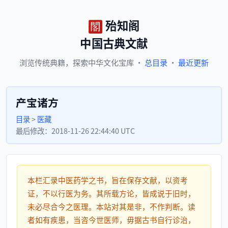
殆知阁
中国古典文献
浏览
传统典籍，
探索
中华文化宝库
·
总目录
·
最近更新
产宝诸方
目录
>
医藏
最后修改：
2018-11-26 22:44:40 UTC
本栏汇录中医药学之书，旨在保存文献，以资考
证，不以行医为务。其所载方论，皆成说于旧时，
未必尽合今之医理。本站对其是非，不作判断。读
者如有疾患，当咨今世医师，毋据古书自行诊治，