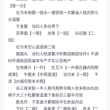
【各一分】
右为末毎服一钱水一盏铜钱一文蘸油入铫内煎七
分温服
千金散 治妇人赤白带下
百草霜【一两】 龙骨【一钱】 白石脂【二
钱】
右为末空心温酒调二钱
振振丸 治妇人经虚蓄冷积聚成瘕成块月不调
时作诸疾因而凝滞半产不实以至絶产
生地黄汁【一升】 生艾汁【一升银石器内同熬
成膏】 牛膝末【半两酒浸】 当归末【一两】 干
漆【炒烟尽取末半两】
右三味末取一半入膏内再熬令稠入余末和丸如
桐子大三十粒麝香温酒下食前日三服半月效
胜灸丹 子宫虚冷累细经半生瘀血内泊
艾叶【二两】 吴茱茰【二两拣净】 苍术【二