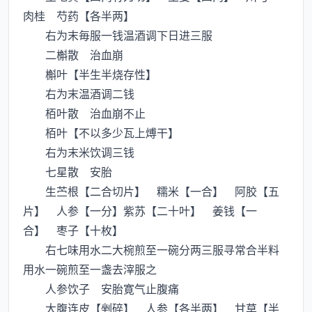
肉桂 芍药【各半两】
右为末毎服一钱温酒调下日进三服
二槲散 治血崩
槲叶【半生半烧存性】
右为末温酒调二钱
栢叶散 治血崩不止
栢叶【不以多少瓦上煿干】
右为末米饮调三钱
七星散 安胎
生苎根【二合切片】 糯米【一合】 阿胶【五
片】 人参【一分】紫苏【二十叶】 姜钱【一
合】 枣子【十枚】
右七味用水二大椀煎至一碗分两三服寻常合半料
用水一碗煎至一盏去滓服之
人参饮子 安胎寛气止腹痛
大腹连皮【剉碎】 人参【各半两】 甘草【半