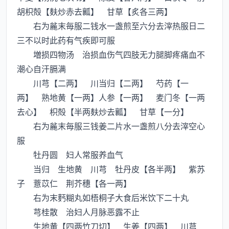
胡枳殻【麸炒赤去瓤】 甘草【炙各三两】
右为麄末毎服二钱水一盏煎至六分去滓热服日二
三不以时此药有气疾即可服
増损四物汤 治损血伤气四肢无力腿脚疼痛血不
潮心自汗膈满
川芎【二两】 川当归【二两】 芍药【一
两】 熟地黄【一两】人参【一两】 麦门冬【一两
去心】 枳殻【半两麸炒去瓤】 甘草【一分】
右为麄末毎服三钱姜二片水一盏煎八分去滓空心
服
牡丹圆 妇人常服养血气
当归 生地黄 川芎 牡丹皮【各半两】 紫苏
子 薏苡仁 荆芥穗【各一两】
右为末麫糊丸如梧桐子大食后米饮下二十丸
芎桂散 治妇人月脉恶露不止
生地黄【四两竹刀切】 生姜【四两】 川芎