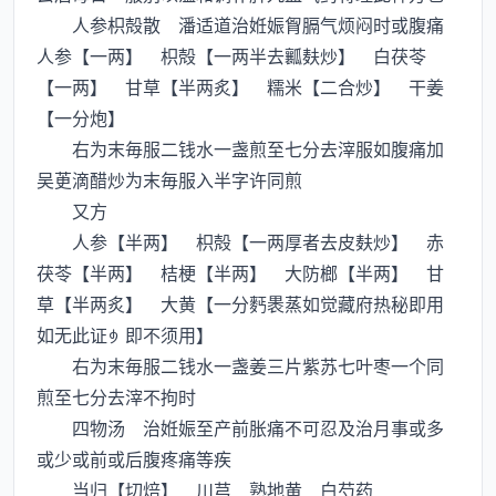
人参枳殻散 潘适道治姙娠胷膈气烦闷时或腹痛
人参【一两】 枳殻【一两半去瓤麸炒】 白茯苓
【一两】 甘草【半两炙】 糯米【二合炒】 干姜
【一分炮】
右为末毎服二钱水一盏煎至七分去滓服如腹痛加
吴茰滴醋炒为末毎服入半字许同煎
又方
人参【半两】 枳殻【一两厚者去皮麸炒】 赤
茯苓【半两】 桔梗【半两】 大防榔【半两】 甘
草【半两炙】 大黄【一分麫褁蒸如觉藏府热秘即用
如无此证即不须用】
右为末毎服二钱水一盏姜三片紫苏七叶枣一个同
煎至七分去滓不拘时
四物汤 治姙娠至产前胀痛不可忍及治月事或多
或少或前或后腹疼痛等疾
当归【切焙】 川芎 熟地黄 白芍药