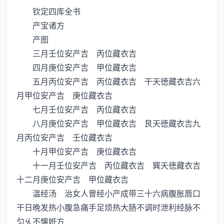
钦定四库全书
产宝诸方
产图
三月壬位安产吉 丙位藏衣吉
四月庚位安产吉 甲位藏衣吉
五月丙位安产吉 丙位藏衣吉 干天徳藏衣吉六
月甲位安产吉 庚位藏衣吉
七月壬位安产吉 丙位藏衣吉
八月庚位安产吉 甲位藏衣吉 艮天徳藏衣吉九
月丙位安产吉 壬位藏衣吉
十月甲位安产吉 庚位藏衣吉
十一月壬位安产吉 丙位藏衣吉 巽天徳藏衣吉
十二月庚位安产吉 甲位藏衣吉
温经汤 治女人曽经小产成带三十六病腹胀唇口
干日晩发热小腹急痛手足烦热大肠不调时泄利经脉不
匀乆不懐姙方