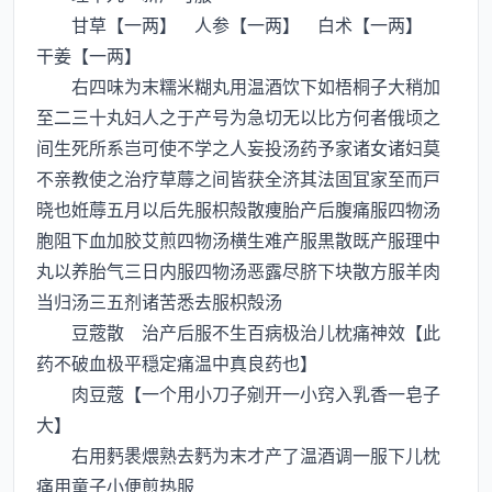
甘草【一两】 人参【一两】 白术【一两】
干姜【一两】
右四味为末糯米糊丸用温酒饮下如梧桐子大稍加
至二三十丸妇人之于产号为急切无以比方何者俄顷之
间生死所系岂可使不学之人妄投汤药予家诸女诸妇莫
不亲教使之治疗草蓐之间皆获全济其法固冝家至而戸
晓也姙蓐五月以后先服枳殻散痩胎产后腹痛服四物汤
胞阻下血加胶艾煎四物汤横生难产服黒散既产服理中
丸以养胎气三日内服四物汤恶露尽脐下块散方服羊肉
当归汤三五剂诸苦悉去服枳殻汤
豆蔲散 治产后服不生百病极治儿枕痛神效【此
药不破血极平穏定痛温中真良药也】
肉豆蔲【一个用小刀子剜开一小窍入乳香一皂子
大】
右用麫褁煨熟去麫为末才产了温酒调一服下儿枕
痛用童子小便煎热服