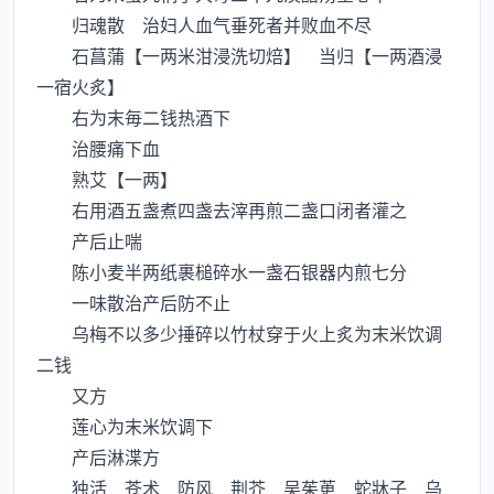
归魂散 治妇人血气垂死者并败血不尽
石菖蒲【一两米泔浸洗切焙】 当归【一两酒浸
一宿火炙】
右为末毎二钱热酒下
治腰痛下血
熟艾【一两】
右用酒五盏煮四盏去滓再煎二盏口闭者灌之
产后止喘
陈小麦半两纸裹槌碎水一盏石银器内煎七分
一味散治产后防不止
乌梅不以多少捶碎以竹杖穿于火上炙为末米饮调
二钱
又方
莲心为末米饮调下
产后淋渫方
独活 苍术 防风 荆芥 吴茱茰 蛇牀子 乌