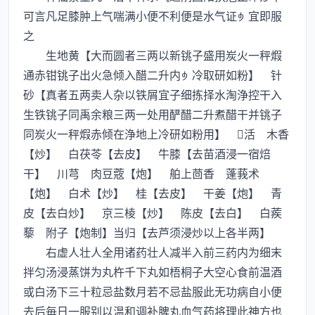
可言凡足膝肿上气喘满小便不利便是水气证宜即服
之
生地黄【大而圆者三两以新铫子盛用炭火一秤煆
通赤钳铫子出火急倾入醋二升内冷取研如粉】 针
砂【真者五两卖人杂以铁屑宜子细拣择水淘浄控干入
生铁铫子同禹余粮三两一处用酽醋二升煮醋干并铫子
同炭火一秤煆赤倾在浄地上冷研如粉用】 活 木香
【炒】 白茯苓【去皮】 牛膝【去苗酒浸一宿焙
干】 川芎 肉豆蔲【炮】 舶上茴香 蓬莪术
【炮】 白术【炒】 桂【去皮】 干姜【炮】 青
皮【去白炒】 京三棱【炒】 陈皮【去白】 白蒺
藜 附子【炮制】当归【去芦须浸炒以上各半两】
右虚人壮人全用诸药壮人减半入前三药内为细末
拌匀汤浸蒸饼为丸杵千下丸如梧桐子大空心食前温酒
或白汤下三十粒忌盐数月若不忌盐服此无功病自小便
去后毎日一服别以温和调补脾丸血气药将理此神方也