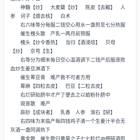
神麯【炒】 大麦糵【炒】 陈皮【去瓤】 人
参 诃子【煨去核】 白术
右六味等分毎服二钱空心用水一盏煎至七分热服
催生槐头散 产乳一两月前预服
槐头【炒令香热】 当归【酒浸焙】 贝母
【炒】 京芎【生】
右等分为细末毎日空心温酒调下二钱产后服逐败
血炒生姜豆淋酒下
催生萆豆膏 难产救不可者方用
萆麻【四粒去皮】 巴豆【二粒去皮】
右烂研贴脐中才产了便去之以蛤粉扑脐中
观音散 难产
辰砂【成块者】 乳香 人参 滑石【研】
右四味为末临产毎四钱鸡子清一个生姜汁半合无
灰酒一盏同调热下
黄金散 催生歌曰黄葵之子七七粒烂细研酒煎