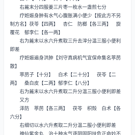
右麄末分四服姜三片枣一枚水一盏煎七分
疗姙娠身肿有水气心腹胀满小便少【按此方不另
制方名】茯苓【四两】 杏仁 防榔【各三两】 旋
覆花 郁李仁【各一两】
右为麄末以水六升煮取三升去滓分温三服小便利
即差
疗姙娠遍身洪肿【刘守真病机气宜保命集名葶苈
散】
葶苈子【十分】 白术【二十分】 茯苓【二
两】 桑白皮【二两】郁李仁【八分】
右为麄末以水六升煮取二升分温三服小便利即差
又方
泽防 葶苈【各三两】 茯苓 枳殻 白术【各
六分】
右细切以水六升煮取二升分温二服小便利即差
神仙紫金丸 治十种水气逐阴固阳扶危正命妙不