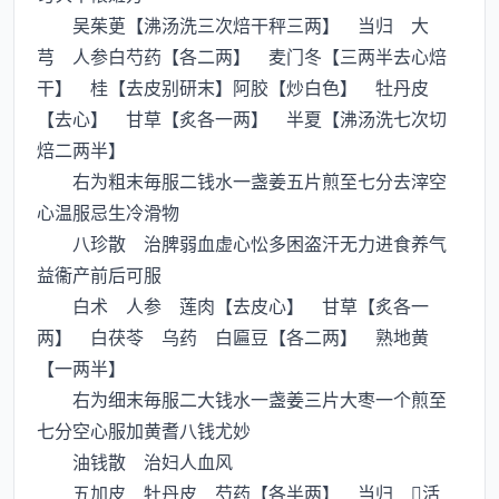
吴茱茰【沸汤洗三次焙干秤三两】 当归 大
芎 人参白芍药【各二两】 麦门冬【三两半去心焙
干】 桂【去皮别研末】阿胶【炒白色】 牡丹皮
【去心】 甘草【炙各一两】 半夏【沸汤洗七次切
焙二两半】
右为粗末毎服二钱水一盏姜五片煎至七分去滓空
心温服忌生冷滑物
八珍散 治脾弱血虚心忪多困盗汗无力进食养气
益衞产前后可服
白术 人参 莲肉【去皮心】 甘草【炙各一
两】 白茯苓 乌药 白匾豆【各二两】 熟地黄
【一两半】
右为细末毎服二大钱水一盏姜三片大枣一个煎至
七分空心服加黄耆八钱尤妙
油钱散 治妇人血风
五加皮 牡丹皮 芍药【各半两】 当归 活