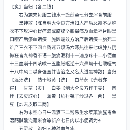
【炙】当归【各二钱】
右为麄末毎服二钱水一盏煎至七分去滓食前服
黒神散【陈自明大全良方治妇人产后恶露不尽胞
衣不下攻冲心胷痞满或脐腹坚胀撮痛及血晕神昏眼黒
口噤产后瘀血诸疾 施圆端效方治产后诸疾一胎死二
难产三衣不下四血昏迷五烦渴六寒热往来七虚肿八恍
惚狂言九神昏不语十腹痛泄利十一遍身疼十二小便血
十三血崩十四咳嗽十五腹胀呕逆十六鼻衂十七喉噎气
十八中风口噤身强直并皆治之又名大进黒神散】当归
【温汤洗】 熟干地黄【洗】 白芍药【赤者亦
得】 甘草【炙】 白姜【炮大全良方作干姜】 肉
桂【去皮取心】 蒲黄【纸衬铫子炒过各一两】 黒
豆【炒去皮取二两】
右为末空心日午温酒下二钱忌生水菜菓油腻毒鱼
湿麫醎酸淹藏米食等新产七日内以小便调为
五灵散 治妇人种种血气疼