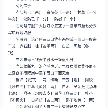
芍药饮子
赤芍药【半两】 白茯苓【一两】 甘草【一分
半炙】 汉防已【一分】 防榔【一个】
右防咀毎服二大钱灯心五茎水一盏半煎至七分去
滓热调琥珀服
阿胶散 治产后三四日犹有恶物或一两日一度来
干艾 赤石脂 桂【各半两】 白芷 阿胶【各一
钱】
右为末毎三钱姜半钱水一盏煎七分
当归续断丸 治产后虚乏少气腹痛引腰背多血不
止昼夜不得眠崩中漏下唇口干面无色
当归【去芦】 芎 续断 干姜【炮】 阿胶
【炒焦碎】甘草【炙各四两】 白术 吴茱茰【汤洗
七遍】 附子【炮裂去皮】白芷【各三两】 桂心
【不见火】 白芍药【各二两】 熟干地黄【十两】
右为末蜜丸桐子大毎三十丸淡醋汤空心下