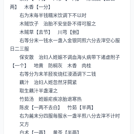
两】 木香【一分】
右为末毎半钱糯米饮调下不以时
木贼饮子 治胎不安坐卧不得可服之
木贼草【去节】 川芎【剉】
右等分末一钱水一盏入金银同煎六分去滓空心服
日二三服
保安散 治妇人姙娠不调血海乆病带下诸虚附子
【一个】 地黄 防榈灰 木香 肉桂
右等分为末羊胫炭烧红浸酒调下二钱
藕汁 治妇人姙忽然牙闗紧
取生藕汁半盏灌之
竹茹汤 姙娠疟疾凉胎退寒热
陈皮【一两不去白】 竹茹【半两】
右为麄末分四服毎服水一盏半煎八分去滓不计时
又方
白术【一两】 黄芩【半两】