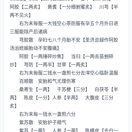
阿胶【二两炙】 黄耆【一分细剉蜜炙】 川芎【半
两不见火】
右为末毎服一大钱空心茶防服有孕五个月外日进
三服能除产后诸病
芎胶散 孕妇七八个月胎不安【圣济总録作阿胶
汤治姙娠胎动不安腹痛】
阿胶【一两捶碎炒焦】 当归【一两去苗剉碎
炒】 芎防【一两半】甘草【一两炙】
右为末毎服二钱水一盏煎七分去滓空心临卧温服
百顺散 安胎和气尤理伤寒
桑寄生【一两】 干苏梗【三分】 白茯苓【半
两】 陈皮【一分】人参【半两】 大腹皮【三分
炙】
右为末毎一钱水一盏煎六分
紫苏散 安胎护子顺气
紫苏【一两】 人参【一两】 陈橘皮【去白一