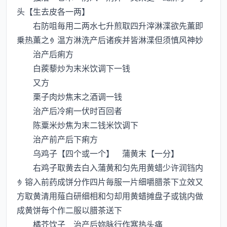
头【生去皮各一两】
右防咀毎用二两水七升煎取四升滓淋渫欲先薫即
乗热薫之温方淋洗产后诸疾并皆淋渫但须慎风神妙
治产后痢方
白蒺藜炒为末米饮调下一钱
又方
栗子肉炒焦末之酒调一钱
治产后冷痢一伏时百回者
陈粟米炒焦为末二钱米饮调下
治产前产后下痢方
乌鸡子【四个或一个】 蒲黄末【一分】
右鸡子取黄去白入蒲黄和匀先用黄蜡少许润铛内
镕入前药成饼分作四片毎服一片细嚼腊茶下立效又
方取黄清用薤白研细相和匀却用黄蜡摊盘子或铫内做
成黄饼毎个作二服以腊茶送下
橘芥饮子 治产后妳脉行作寒热头痛