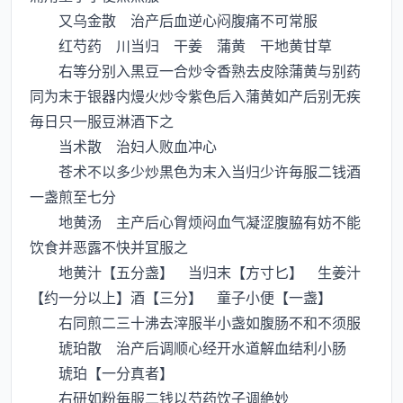
又乌金散 治产后血逆心闷腹痛不可常服
红芍药 川当归 干姜 蒲黄 干地黄甘草
右等分别入黒豆一合炒令香熟去皮除蒲黄与别药
同为末于银器内熳火炒令紫色后入蒲黄如产后别无疾
毎日只一服豆淋酒下之
当术散 治妇人败血冲心
苍术不以多少炒黒色为末入当归少许毎服二钱酒
一盏煎至七分
地黄汤 主产后心胷烦闷血气凝涩腹脇有妨不能
饮食并恶露不快并冝服之
地黄汁【五分盏】 当归末【方寸匕】 生姜汁
【约一分以上】酒【三分】 童子小便【一盏】
右同煎二三十沸去滓服半小盏如腹肠不和不须服
琥珀散 治产后调顺心经开水道解血结利小肠
琥珀【一分真者】
右研如粉毎服二钱以芍药饮子调絶妙