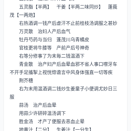
五灵脂【半两】 干姜【半两二味同炒】 蓬莪
茂【一两炮】
右热酒调一钱产后虚汗不止前桂枝汤调服之甚妙
万灵散 治妇人产后血气
牡丹芍药与当归 蓬茂川乌青橘皮
官桂更将牛膝等 产前产后号神奇
右等分修事了为末毎二钱温酒下
青金散 治产妇产后血晕血邪不省人事口噤牙车
不开手足搐掣上视恍惚谵言中风身体强直一切等疾
荆芥穗
右为末用温酒调二钱炒生姜童子小便调尤妙日三
服
蒜汤 治产后血晕
用蒜少许研碎温汤调下
胜金汤 才产了便服去恶血止晕
地黄汁【二分】 生姜汁【一分生】