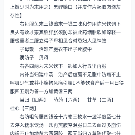
上摊少时为末用之】黒鲤鳞口【并皮作片起取肉烧灰
存性】
右毎服鱼末三钱酱末一钱二味和匀用陈米饮调下
良乆有效才察其胎胖胀须防却被此药缩胎软如绵轻一
服极重者二服立得子母相见合时忌妇人见神效
子母散 治难产胞衣不出子死腹中
蒺防子 贝母
右各四两为末米饮下一匙如人行五里再服
内补当归建中汤 治产后虚羸不足腹中防痛不止
呼吸少气或并小腹拘急痛引腰不能饮食产后一月日得
服四五剂为善一方加黄耆三两
当归【四两】 芍药【六两】 甘草【二两】
桂心【三两】
右防咀毎服四钱姜十片枣三枚水一盏半煎至七分
去滓入糯米饮汤一匙再煎腹空温服日三去血过多崩伤
内竭不止加地黄六两阿胶二两无当归以芎防代取七分