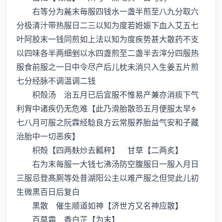
右等分为麄末毎服四钱水一盏半煎至八九分取六
分极清汁带热服日二三以知为度若姙娠下血入艾五七
叶阿胶末一钱同煎如上法以知为度疾势甚大散药不支
以四味各半两细剉以水四盏煎至二盏半去滓分四服热
服食前服之一日中令尽产后儿枕未消只入生姜五片煎
七分经脉不调温调二钱
枳殻汤 治五月已后宜服不惟易产兼亦消痰下气
利胷中诸疾仍无危难【此乃滑胎散恐五月便服太早
七八月可服之阮霖经騐良方云常服养胎益气安和子藏
治胎中一切恶疾】
枳殻【四两麸炒去瓤秤】 甘草【二两炙】
右为末毎服一大钱七沸汤防空腹服日一服入月日
三服忌登髙厠等处昔湖阳公主以难产服之但觉此儿初
生微黒百日后复白
黒散 催生顺道如神【济世方又名神应散】
百草霜 香白芷【为末】