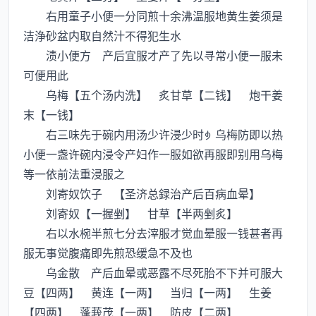
右用童子小便一分同煎十余沸温服地黄生姜须是
洁浄砂盆内取自然汁不得犯生水
渍小便方 产后宜服才产了先以寻常小便一服未
可便用此
乌梅【五个汤内洗】 炙甘草【二钱】 炮干姜
末【一钱】
右三味先于碗内用汤少许浸少时乌梅防即以热
小便一盏许碗内浸令产妇作一服如欲再服即别用乌梅
等一依前法重浸服之
刘寄奴饮子 【圣济总録治产后百病血晕】
刘寄奴【一握剉】 甘草【半两剉炙】
右以水椀半煎七分去滓服才觉血晕服一钱甚者再
服无事觉腹痛即先煎恐缓急不及也
乌金散 产后血晕或恶露不尽死胎不下并可服大
豆【四两】 黄连【一两】 当归【一两】 生姜
【四两】 蓬莪茂【一两】 防皮【二两】