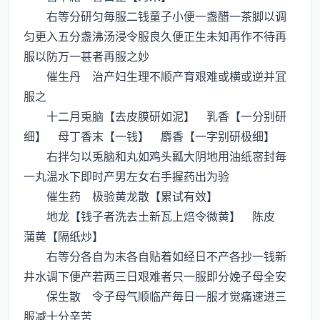
右等分研匀毎服二钱童子小便一盏醋一茶脚以调
匀更入五分盏沸汤浸令服良久便正生未知再作不待再
服以防万一甚者再服之妙
催生丹 治产妇生理不顺产育艰难或横或逆并冝
服之
十二月兎脑【去皮膜研如泥】 乳香【一分别研
细】 母丁香末【一钱】 麝香【一字别研极细】
右拌匀以兎脑和丸如鸡头瓤大阴地用油纸宻封毎
一丸温水下即时产男左女右手握药出为验
催生药 极验黄龙散【累试有效】
地龙【钱子者洗去土新瓦上焙令微黄】 陈皮
蒲黄【隔纸炒】
右等分各自为末各自贴着如经日不产各抄一钱新
井水调下便产若两三日艰难者只一服即分娩子母全安
保生散 令子母气顺临产毎日一服才觉痛速进三
服减十分辛苦