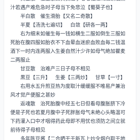
汁若遇产难危急时子母当下免悲泣【蜀葵子也】
半白散 催生滑胎【又名二奇散】
半夏【汤洗七遍切】 白敛【研各一两】
右为细末如催生毎一钱如横生二服如倒生三服如
死胎在腹四服如胎衣不下血晕血迷瘀血败血毎二钱温
酒下一时内连两服入生姜自然汁少许如母气絶加瞿麦
二两服止
甘豆散 治难产三日子母不相见
黒豆【三升】 生姜【三两炒】 甘草【一寸】
右用水五升煎豆热为度取汁缓缓服不唯易产兼治
风才觉产便服之甚妙
返魂散 治死胎腹中经五七日但看母腹胀脐下冷
便是子死也若夏月腹中子死胖胀母气未絶心头略温可
下药灌入口中才咽得药此母即不用忧也须防之间立就
前待得子母相见
多年陈豆酱【二合晒干于新瓦上炒令烟白取于地