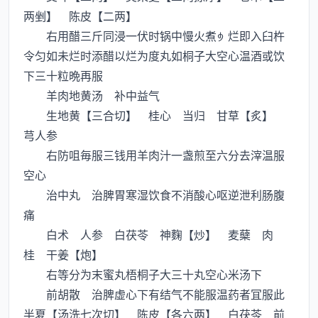
两剉】 陈皮【二两】
右用醋三斤同浸一伏时锅中慢火煮烂即入臼杵
令匀如未烂时添醋以烂为度丸如桐子大空心温酒或饮
下三十粒晩再服
羊肉地黄汤 补中益气
生地黄【三合切】 桂心 当归 甘草【炙】
芎人参
右防咀毎服三钱用羊肉汁一盏煎至六分去滓温服
空心
治中丸 治脾胃寒湿饮食不消酸心呕逆泄利肠腹
痛
白术 人参 白茯苓 神麴【炒】 麦蘖 肉
桂 干姜【炮】
右等分为末蜜丸梧桐子大三十丸空心米汤下
前胡散 治脾虚心下有结气不能服温药者冝服此
半夏【汤洗七次切】 陈皮【各六两】 白茯苓 前