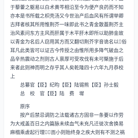
于藜藿之躯易以白术黄芩相沿至今为便产良药而不知
亦本是书所载之枳壳汤又今世治产后血风有所谓举卿
古拜者核其所用惟荆芥一味即此书之青金散葢荆芥主
治风素问东方主风而肝属于木平肝木即所以助肺金故
以青金为名后人窃用其方而又翻切荆芥字音诡名以俗
耳凡此类皆可以证古今传授之由惟所用多降气破血之
品辛热震动之剂则古人禀厚可受攻伐有未可槩施于后
来者此则神而明之存乎其人矣乾隆四十六年九月恭校
上
总纂官【臣】纪昀【臣】陆锡熊【臣】孙士毅
总 校 官【臣】陆 费 墀
原序
按产后禁忌调防之法载诸古方固非一条要以作劳
为大戒盖百日之内篇脉未续血气未充凡迁徙次舍换易
麻榻乘虗起行理靣小则贻终身之疾大则有不测之祸