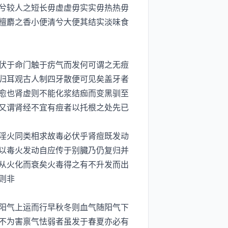
兮较人之短长毋虚虚毋实实毋热热毋
檀麝之香小便清兮大便其结实淡味食
伏于命门触于疠气而发何可谓之无痘
归耳观古人制四牙散便可见矣盖牙者
愈也肾虚则不能化浆结痂而变黑驯至
又谓肾经不宜有痘者以托根之处先已
淫火同类相求故毒必伏乎肾痘既发动
以毒火发动自应传于别臓乃仍复归并
从火化而衰矣火毒得之有不升发而出
则非
阳气上运而行早秋冬则血气随阳气下
不为害禀气怯弱者虽发于春夏亦必有