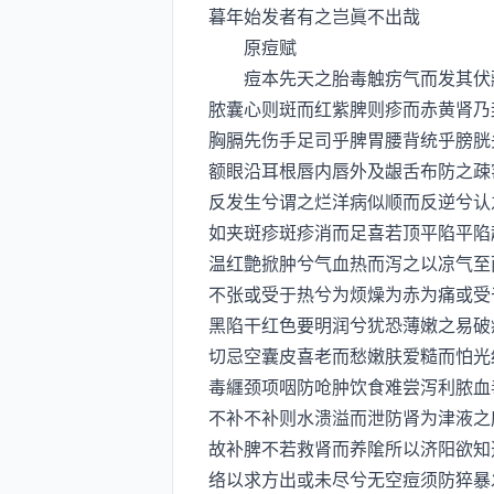
暮年始发者有之岂眞不出哉
原痘赋
痘本先天之胎毒触疠气而发其伏藏
脓囊心则斑而红紫脾则疹而赤黄肾乃
胸膈先伤手足司乎脾胃腰背统乎膀胱
额眼沿耳根唇内唇外及龈舌布防之疎
反发生兮谓之烂洋病似顺而反逆兮认
如夹斑疹斑疹消而足喜若顶平陷平陷
温红艶掀肿兮气血热而泻之以凉气至
不张或受于热兮为烦燥为赤为痛或受
黑陷干红色要明润兮犹恐薄嫩之易破
切忌空囊皮喜老而愁嫩肤爱糙而怕光
毒纒颈项咽防呛肿饮食难尝泻利脓血
不补不补则水溃溢而泄防肾为津液之
故补脾不若救肾而养隂所以济阳欲知
络以求方出或未尽兮无空痘须防猝暴