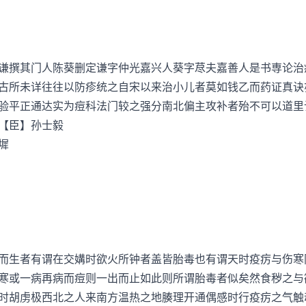
撰其门人陈葵删定谦字仲光嘉兴人葵字荩夫嘉善人是书専论治
古所未详往往以防疹统之自宋以来治小儿者莫如钱乙而药证真诀
验平正通达实为痘科法门较之强分南北偏主攻补者殆不可以道里
【臣】孙士毅
墀
生者有谓在交媾时欲火所钟者盖皆胎毒也有谓天时疫疠与伤寒
寒或一病再病而痘则一出而止如此则所谓胎毒者似矣然食秽之与
时胡虏极西北之人来南方温热之地腠理开通偶感时行疫疠之气触