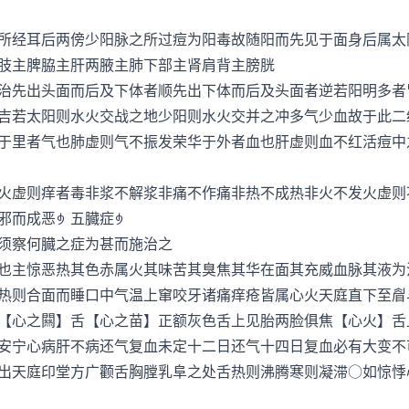
经耳后两傍少阳脉之所过痘为阳毒故随阳而先见于面身后属太
肢主脾脇主肝两腋主肺下部主肾肩背主膀胱
先出头面而后及下体者顺先出下体而后及头面者逆若阳明多者
吉若太阳则水火交战之地少阳则水火交并之冲多气少血故于此二
里者气也肺虚则气不振发荣华于外者血也肝虚则血不红活痘中
虚则痒者毒非浆不解浆非痛不作痛非热不成热非火不发火虚则
邪而成恶五臓症
察何臓之症为甚而施治之
主惊恶热其色赤属火其味苦其臭焦其华在面其充威血脉其液为
热则合面而睡口中气温上窜咬牙诸痛痒疮皆属心火天庭直下至睂
【心之闗】舌【心之苗】正额灰色舌上见胎两脸俱焦【心火】舌
安宁心病肝不病还气复血未定十二日还气十四日复血必有大变不
出天庭印堂方广颧舌胸膛乳阜之处舌热则沸腾寒则凝滞○如惊悸