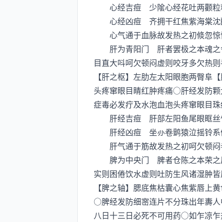
心经吉痘 少隂心经花吐两颧粒粒
心经凶痘 齐拥干红焦紫海棠沈醉
心气通于血脉故发热之初倐忽惊悸
肝为青阳门 肝者罢极之本魂之舎
目直大呌呵欠顿闷虚则咬牙多欠热则
【肝之枢】左肋左太阳眼胞两臀阜【
头疼窜眼目睛红肿疼痛○肝经发防颗
症毒必发疔及水泡血泡头疼窜眼目珠
肝经吉痘 肝部左阳鱼尾眼眶丝竹
肝经凶痘 坐卷鹯猿泣摇铃系佩
肝气通于筋故发热之初呵欠顿闷
脾为中央门 脾者仓陈之本荣之居
实则困倦饮水虚则吐防生风诸湿肿皆
【脾之轴】腮底焦枯囊心焦紫唇上黄
○脾经发防细宻连片不分珠出年夀人
八日十三日必死不可用药○如乍凉乍