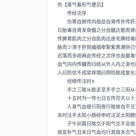
伤【禀气看形气便见】
传经次序
伤寒自肺传内痘症自肾传外传肝木
日胎毒自肾发骨髓之分自髓达筋而肾
传脾胃肌肉之分自肌肉达皮毛脾经毒
脉而少滞于肝则搐搦牵掣紫黑潮热已
迟落而多斑麻此传经之次序也血载毒
血气向内传臓而归结从外入内之渐也
入曰防伏不成浆痒塌曰倒防脓成复化
经络传注时
手之三隂从脏走至手手之三阳从手
十五时为一传七日五传司天以十二
人身气血昼行阳夜行隂故自平旦寅
未时注手太阳小肠经申时注足太阳膀
子午卯酉日隂交于阳气交不足痘多
痘宜补气丑未日气血均行其痘多吉气