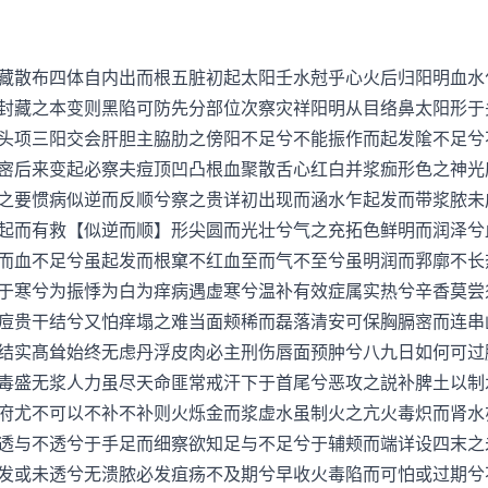
散布四体自内出而根五脏初起太阳壬水尅乎心火后归阳明血水
封藏之本变则黑陷可防先分部位次察灾祥阳明从目络鼻太阳形于
头项三阳交会肝胆主脇肋之傍阳不足兮不能振作而起发隂不足兮
宻后来变起必察夫痘顶凹凸根血聚散舌心红白并浆痂形色之神光
之要惯病似逆而反顺兮察之贵详初出现而涵水乍起发而带浆脓未
起而有救【似逆而顺】形尖圆而光壮兮气之充拓色鲜明而润泽兮
而血不足兮虽起发而根窠不红血至而气不至兮虽明润而郛廓不长
于寒兮为振悸为白为痒病遇虚寒兮温补有效症属实热兮辛香莫尝
痘贵干结兮又怕痒塌之难当面颊稀而磊落清安可保胸膈宻而连串
结实髙耸始终无虑丹浮皮肉必主刑伤唇面预肿兮八九日如何可过
毒盛无浆人力虽尽天命匪常戒汗下于首尾兮恶攻之説补脾土以制
府尤不可以不补不补则火烁金而浆虚水虽制火之亢火毒炽而肾水
透与不透兮于手足而细察欲知足与不足兮于辅颊而端详设四末之
发或未透兮无溃脓必发疽疡不及期兮早收火毒陷而可怕或过期兮