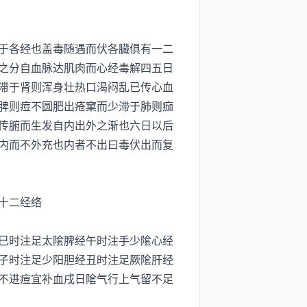
于各经也盖毒随遇而伏各臓俱有一二
之分自血脉达肌肉而心经毒解四五日
滞于肾则浑身壮热口渴闷乱已传心血
脾则痘不圆肥出疮窠而少滞于肺则痂
传腑而生发自内出外之渐也六日以后
内而不外充也内者不出曰毒伏出而复
十二经络
巳时注足太隂脾经午时注手少隂心经
子时注足少阳胆经丑时注足厥隂肝经
不进痘宜补血戌日隂气行上气留不足