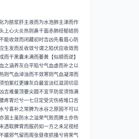
化为脓浆肝主液而为水泡肺主涕而作
头上心火炎热则鼻干面赤肺经郁结则
不能收敛而闭藏初时吉凶先看眉心防
应生发而反收敛兮谓之陷伏应收敛而
成而干黑囊未满而萎黄【似顺而逆】
血之涵养灰白平陷兮气血虚而补之以
热则气血淖浊而不敛寒则气血凝滞而
须怕紫红更嫌灰白最宜淡红滋润切忌
凶吉难量顶要尖圆不宜平防浆须饱满
腰疼胃烂兮一七日定受灾伤疮堆口舌
水兮喜补之常脾为水谷之原固不可以
亦涸土虽防水之溢荣气败而脾土亦伤
未透取脾胃而服药如一方之未足视经
不靥邪气留而周张昼夜抓搔兮将荣气