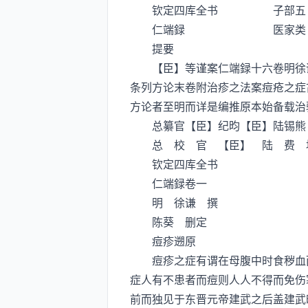
钦定四库全书 子部五
仁端録 医家类
提要
【臣】等谨案仁端録十六卷明徐谦
条列方论末卷附治疹之法案痘疮之症
方论者至明而详是编推原本始备载治
总纂官【臣】纪昀【臣】陆锡熊
总 校 官 【臣】 陆 费 
钦定四库全书
仁端録卷一
明 徐谦 撰
陈葵 删定
痘疹遡原
痘疹之症有谓在母腹中时食秽血而
症人有不患者而痘则人人不得而免伤
前而独见于东晋元帝建武之后盖建武