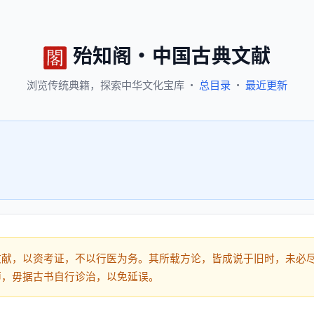
殆知阁
·
中国古典文献
浏览
传统典籍，
探索
中华文化宝库
·
总目录
·
最近更新
文献，以资考证，不以行医为务。其所载方论，皆成说于旧时，未必
师，毋据古书自行诊治，以免延误。