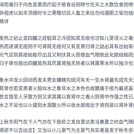
消而毒归于内色变黑而疔起于疮食谷则哕兮在天之大数饮食则喷
休视虎以如羊须顺时令之寒暄切忌人畜之来往勿动溷厠之垢勿烧
精详
热之初止显四臓之症騐耳之冷因知其无痘也岂知儿受淫火之毒
热而遂谓无痘则不可肾既无痘何又有变黑归肾之説必其有出始有
元气足则其痘始能尽出且又制伏其火而使血气相依此化脓结痂而
归于肾也痘出四臓皆热耳凥属肾独无热者以肾属寒水所以独冷也
水中龙火因动而发夫男女媾精先结河车天一生水肾最先成先天
其常也若变黑者火极似水之象非水之本色也故腰痛于痘为最逆盖
胜言哉至人牙散方则又求其属以衰肾中之毒火则肾中作强之性已
水之不足也以火盛则水涸散火所以收水故痘出于肾则是以肾补肾
秋冬阳气在下人气亦在下痘疹之发自里达表当春夏之时血气随
顺逆不以吉凶言】又当以小儿禀气为主禀气充实者虽发于秋冬亦