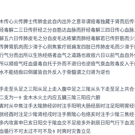
传心火传脾士传肺金此自内出外之意非谓痘毒独藏于肾而后传
经毒解二三日传肝经之分自筋达血脉而肝经毒解三四日传心血脉
解五六日传肺皮毛之分自皮毛达疮窠而肺经毒解若已传肝筋而少
传脾胃肌肉而少滞于心则焦紫疔斑痈发四肢已传肺皮毛而少滞于
行气分而出所以生热经络者血气之道路也故痘六日以前气血自外
所以顺痘气旺血盛毒自托于外而不退归也逆痘气衰血败毒反入于
水不能结痂曰倒靥皆自外反入于骨髓谓之归肾为逆也
走至头足之三阳从足上走入腹中足之三隂从头下走至足上共合
支为一金木水火土内应五臓三隂三阳应六腑
时从中焦注手太隂肺经卯时注手阳明大肠经辰时注足阳明胃经
胱经酉时注足少隂肾经戌时注手厥隂心包络亥时注手少隂三焦经
内攻寅申巳亥日阳交于隂血交不足痘多外剥辰日阳气行下血流
血循行不可太过不可不及时爽时灾眚立见