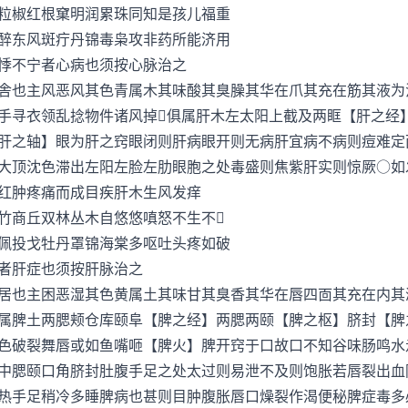
椒红根窠明润累珠同知是孩儿福重
东风斑疔丹锦毒枭攻非药所能济用
不宁者心病也须按心脉治之
也主风恶风其色青属木其味酸其臭臊其华在爪其充在筋其液为
手寻衣领乱捻物件诸风掉俱属肝木左太阳上截及两眶【肝之经
肝之轴】眼为肝之窍眼闭则肝病眼开则无病肝宜病不病则痘难定
大顶沈色滞出左阳左脸左肋眼胞之处毒盛则焦紫肝实则惊厥○如
红肿疼痛而成目疾肝木生风发痒
商丘双林丛木自悠悠嗔怒不生不
投戈牡丹罩锦海棠多呕吐头疼如破
者肝症也须按肝脉治之
也主困恶湿其色黄属土其味甘其臭香其华在唇四靣其充在内其
属脾土两腮颊仓库颐阜【脾之经】两腮两颐【脾之枢】脐封【脾
色破裂舞唇或如鱼嘴咂【脾火】脾开窍于口故口不知谷味肠鸣水
中腮颐口角脐封肚腹手足之处太过则易泄不及则饱胀若唇裂出血
热手足稍冷多睡脾病也甚则目肿腹胀唇口燥裂作渴便秘脾症毒多