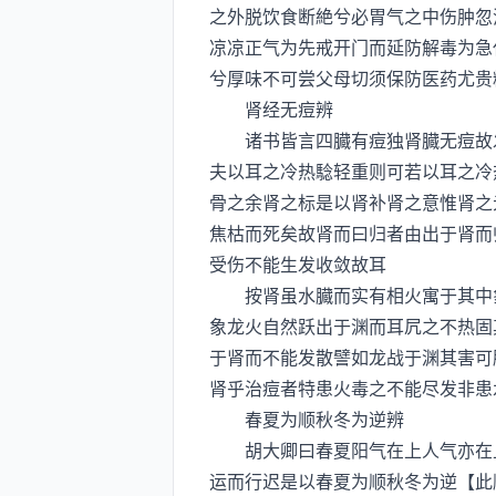
之外脱饮食断絶兮必胃气之中伤肿忽
凉凉正气为先戒开门而延防解毒为急
兮厚味不可尝父母切须保防医药尤贵
肾经无痘辨
诸书皆言四臓有痘独肾臓无痘故发
夫以耳之冷热騐轻重则可若以耳之冷
骨之余肾之标是以肾补肾之意惟肾之
焦枯而死矣故肾而曰归者由出于肾而
受伤不能生发收敛故耳
按肾虽水臓而实有相火寓于其中象
象龙火自然跃出于渊而耳凥之不热固
于肾而不能发散譬如龙战于渊其害可
肾乎治痘者特患火毒之不能尽发非患
春夏为顺秋冬为逆辨
胡大卿曰春夏阳气在上人气亦在上
运而行迟是以春夏为顺秋冬为逆【此