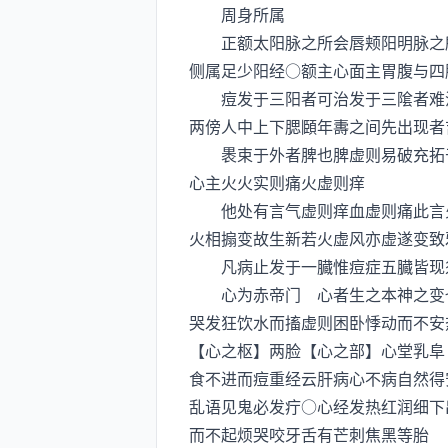
周身所属
正额太阳脉之所会唇颊阳明脉之所
侧属足少阳经○额主心面主胃腹与四
痘发于三阳者可治发于三隂者难治
两傍人中上下腮頥年夀之间先出现者
褁束于外者脾也脾虚则易破充拓于
心主火火实则痛火虚则痒
他处有言气虚则痒血虚则痛此言火
火相搧变故生新若火虚风亦虚遂变致
凡病止发于一臓惟痘症五臓皆现须
心为赤帝门 心者生之本神之变也
哭发狂饮水而搐虚则困卧悸动而不安
【心之枢】两脸【心之部】心堂乳阜
食不进而痘重经云肝病心不病自然得
乱语见鬼必发疔○心经发热红润细下
而不起烦哭咬牙舌有芒刺焦黑等胎