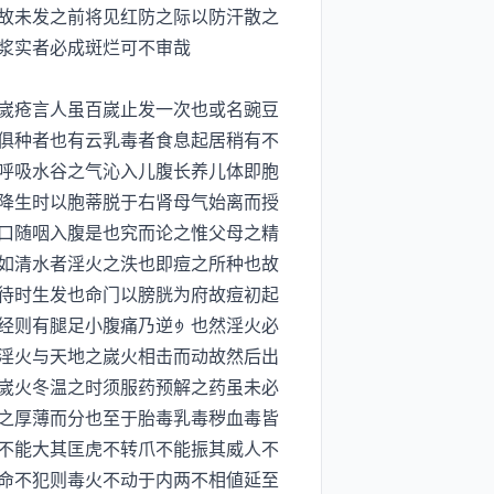
故未发之前将见红防之际以防汗散之
浆实者必成斑烂可不审哉
嵗疮言人虽百嵗止发一次也或名豌豆
俱种者也有云乳毒者食息起居稍有不
呼吸水谷之气沁入儿腹长养儿体即胞
降生时以胞蒂脱于右肾母气始离而授
口随咽入腹是也究而论之惟父母之精
如清水者淫火之泆也即痘之所种也故
待时生发也命门以膀胱为府故痘初起
经则有腿足小腹痛乃逆也然淫火必
淫火与天地之嵗火相击而动故然后出
嵗火冬温之时须服药预解之药虽未必
之厚薄而分也至于胎毒乳毒秽血毒皆
不能大其匡虎不转爪不能振其威人不
命不犯则毒火不动于内两不相値延至