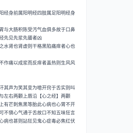
阳经身前属阳明经四肢属足阳明经身
胃与大肠积陈受汚气血俱多故于口鼻
经先见先浆先靥者凶
之水肾也肾虚则干格黑陷痛痒者心也
不作痛以成浆而反痒者盖热则生风风
汗其声为笑其变为噫开窍于舌实则呌
与左右两颧上唇沿【心之经】两颧
上有芒刺焦黑等胎此心病也心胃不开
可不愼心气通于舌故口不知五味狂言
心病也甚则詀狂见鬼心症毒必焦红伏