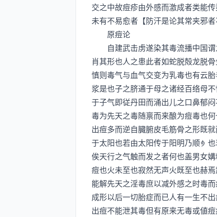
交之中故痘疹由外感而激成者类能传
未有不易愈者【防汗是论其常夹邪者
原痘论
自建武击虏遂染其毒流播中国谓之
肖其形也人之患此者如蛇脱殻龙脱骨
慎则毒气与血气交变为乳毒也有云胎
浆是也子之脐通于母之诸经百络母不
于子气即従丹田而涌出儿之口鼻郁闷
毒为先天之毒随禀而来酿为痘毒也何
出痘多而逆自臓腑皮毛筋骨之形既就
于太阳也若由太阳传于阳明乃顺也
俟天行之气触而发之者何也盖男女媾
痘也火未至也寂然无声火既至也赫焉
能解先天之淫毒庶以减外感之时毒而
成形以后一切胎症而已人有一生不出
出痘不能泄其毒但有原来无毒或値痘