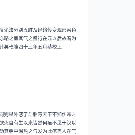
痘诸法分别五脏及经络传变观形察色
亦略之盖其气之盛行在元以后故着为
计矣乾隆四十三年五月恭校上
同则是外感了与胎毒无干不知伤寒之
欲火自有生以来皆然何痘不见于汉以
动其胎中温热之气发为此疮盖人在气