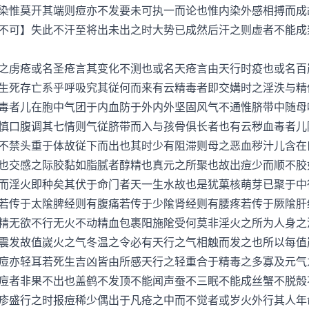
染惟莫开其端则痘亦不发要未可执一而论也惟内染外感相搏而成
不可】失此不汗至将出未出之时大势已成然后汗之则虚者不能成
虏疮或名圣疮言其变化不测也或名天疮言由天行时疫也或名百
生死存亡系乎呼吸究其従何而来有云精毒者即交媾时之淫泆与精
毒者儿在胞中气团于内血防于外内外坚固风气不通惟脐带中随母
慎口腹调其七情则气従脐带而入与孩骨俱长者也有云秽血毒者儿
不禁头重于体故従下而出也其时少有阻滞则母之恶血秽汁儿含在
也交感之际胶黏如脂腻者醇精也真元之所聚也故出痘少而顺不胶
而淫火即种矣其伏于命门者天一生水故也是犹菓核萌芽已聚于中
若传于太隂脾经则有腹痛若传于少隂肾经则有腰疼若传于厥隂肝
精无欲不行无火不动精血包裹阳施隂受何莫非淫火之所为人身之
震发故值嵗火之气冬温之令必有天行之气相触而发之也所以每值
痘亦轻耳若死生吉凶皆由所感天行之轻重合于精毒之多寡及元气
痘者非果不出也盖鹤不发顶不能闻声蚕不三眠不能成丝蟹不脱殻
疹盛行之时报痘稀少偶出于凡疮之中而不觉者或岁火外行其人年