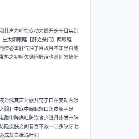
泪其声为呼在变动为握开窍于目实则
】左太阳眼眶【肝之杀门】两眼眶
而痘必重肝气通于目故目不知黑白或
发热之初呵欠顿闷肝痘也甚则发搐肝
液为涎其声为歌开窍于口在变动为哕
之闗】中庭中腕腮颊口角皮腹手足
走腹中阵痛吐防饮食少进丹疹发于脾
防隐皮肤之间者百不救一○多咬牙七
必成灰白痒塌吐利