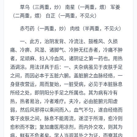
草乌（三两重，炒） 南星（一两重，煨） 军姜
（二两重，煨） 白芷（一两重，不见火）
赤芍药（一两重，炒） 肉桂（半两重，不见火）
一、此方，治阴发背、冷流注、鼓椎风、久损
痛、冷痹、风湿、诸脚气、冷肿无红赤者，冷痛不肿
者，足顽麻、妇人冷血风，诸阴证之第一药也。用热
酒调涂。用法详具于后：一、夫杂病虽见于皮肤手足
之间，而因必本于五脏六腑。盖脏腑之血脉经络，一
身昼夜营运，周而复始，一脏受病，必见于本脏脉息
所经之处，即阴阳分手足之所属也。其为病有冷有
热，热者易治，冷者难疗。夫冷，必由脏腑元阳虚
弱，然后风邪得以乘间而入，血气不匀，遂自经络而
客于皮肤之间，脉息不能周流，遂涩于所滞，愈冷则
愈积而不散；复加庸医用凉剂，而内外交攻，则其为
病，鲜有不危者矣。学人当观其外之为证，而察其内