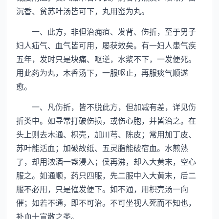
沉香、贫苏叶汤皆可下，丸用蜜为丸。
一、此方，非但治痈疽、发背、伤折，至于男子
妇人疝气、血气皆可用，屡获效矣。有一妇人患气疾
五年，发时只是块痛、呕逆，水浆不下，一发便死。
用此药为丸，木香汤下，一服呕止，再服痰气顺遂
愈。
一、凡伤折，皆不脱此方，但加减有差，详见伤
折类中。如寻常打破伤损，或伤心胞，并皆治之。在
头上则去木通、枳壳，加川芎、陈皮；常用加丁皮、
苏叶能活血；加破故纸、五灵脂能破宿血。水煎熟
了，却用浓酒一盏浸入；侯再沸，却入大黄末，空心
服之。如通顺，药只四服，先二服中入大黄末，后二
服不必用，只是催发便下。如不通，用枳壳汤一向
催；如若不通，即不可治。不可坐视人死而不知也，
补血十宣散之类。