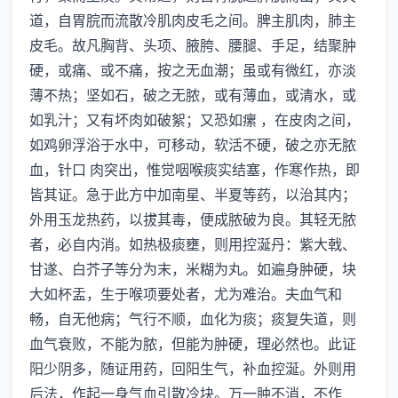
道，自胃脘而流散冷肌肉皮毛之间。脾主肌肉，肺主
皮毛。故凡胸背、头项、腋胯、腰腿、手足，结聚肿
硬，或痛、或不痛，按之无血潮；虽或有微红，亦淡
薄不热；坚如石，破之无脓，或有薄血，或清水，或
如乳汁；又有坏肉如破絮；又恐如瘰 ，在皮肉之间，
如鸡卵浮浴于水中，可移动，软活不硬，破之亦无脓
血，针口 肉突出，惟觉咽喉痰实结塞，作寒作热，即
皆其证。急于此方中加南星、半夏等药，以治其内；
外用玉龙热药，以拔其毒，便成脓破为良。其轻无脓
者，必自内消。如热极痰壅，则用控涎丹：紫大戟、
甘遂、白芥子等分为末，米糊为丸。如遍身肿硬，块
大如杯盂，生于喉项要处者，尤为难治。夫血气和
畅，自无他病；气行不顺，血化为痰；痰复失道，则
血气衰败，不能为脓，但能为肿硬，理必然也。此证
阳少阴多，随证用药，回阳生气，补血控涎。外则用
后法，作起一身气血引散冷块。万一肿不消，不作