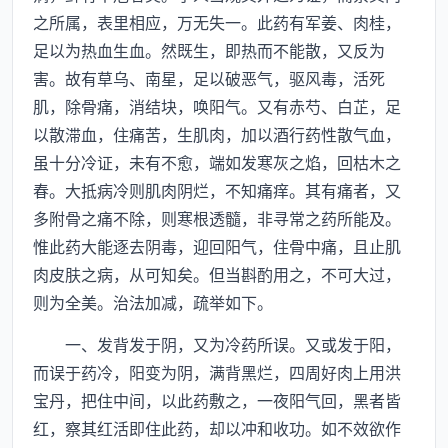
之所属，表里相应，万无失一。此药有军姜、肉桂，
足以为热血生血。然既生，即热而不能散，又反为
害。故有草乌、南星，足以破恶气，驱风毒，活死
肌，除骨痛，消结块，唤阳气。又有赤芍、白芷，足
以散滞血，住痛苦，生肌肉，加以酒行药性散气血，
虽十分冷证，未有不愈，端如发寒灰之焰，回枯木之
春。大抵病冷则肌肉阴烂，不知痛痒。其有痛者，又
多附骨之痛不除，则寒根透髓，非寻常之药所能及。
惟此药大能逐去阴毒，迎回阳气，住骨中痛，且止肌
肉皮肤之病，从可知矣。但当斟酌用之，不可大过，
则为全美。治法加减，疏举如下。
一、发背发于阴，又为冷药所误。又或发于阳，
而误于药冷，阳变为阴，满背黑烂，四周好肉上用洪
宝丹，把住中间，以此药敷之，一夜阳气回，黑者皆
红，察其红活即住此药，却以冲和收功。如不效欲作