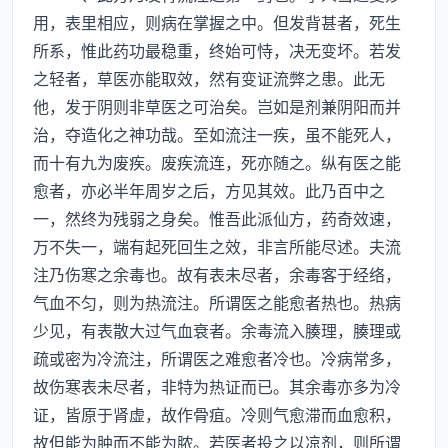
用，表里相应，则病在掌握之中。但发背甚者，死生
所系，惟此药功最稳重，终始可恃，决无变坏。若发
之轻者，草医亦能取效，然有变证流弊之患。此无
他，发于阴则非草医之可治矣。岂如是剂兼阴阳而并
治，夺造化之神功哉。至如流注一疾，虽不能死人，
而十有九为废疾。废疾流连，死亦随之。纵有医之能
愈者，亦必半年周岁之后，方见其效。此乃百中之
一，然终为残弱之身矣。惟吾此派仙方，药奇效速，
万不失一，端有起死回生之效，非言所能尽述。夫流
注乃伤寒之余毒也。故有表未尽者，余毒客于经络，
气血不匀，则为热流注。所谓医之能愈者热也。热病
少见，有表散大过气血衰者。余毒流入腠理，腠理或
疏或密为冷流注，所谓医之难愈者冷也。冷病常多，
故伤寒表未尽者，非特为热证而已。其余毒亦多为冷
证，皆原于肾虚，故作骨疽。冷则气愈滞而血愈积，
故但能为肿而不能为脓。若医者投之以凉剂，则所谓