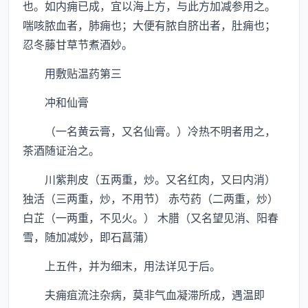
也。如内痈已成，宜以海上方，与此方加减参用之。
喘咳脓血者，肺痈也；大便有脓自脐出者，肚痈也；
忍冬藤甘草节煮酒妙。
用敷贴温药第三
冲和仙膏
（一名黄云膏，又名仙膏。）冷热不明者用之，
茶酒随证治之。
川紫荆皮（五两重，炒。又名红肉，又曰内消）
独活（三两重，炒，不用节） 赤芍药（二两重，炒）
白芷（一两重，不见火。） 木腊（又名望见消、阳春
雪，随加减妙，即石菖蒲）
上五件，并为细末，用法详见于后。
夫痈疽流注杂病，莫非气血凝滞所成，遇温即