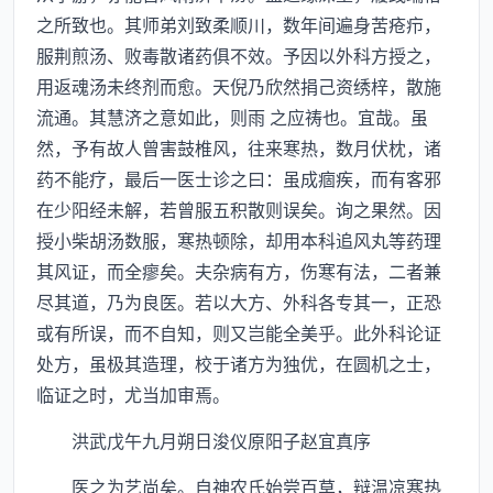
之所致也。其师弟刘致柔顺川，数年间遍身苦疮疖，
服荆煎汤、败毒散诸药俱不效。予因以外科方授之，
用返魂汤未终剂而愈。天倪乃欣然捐己资绣梓，散施
流通。其慧济之意如此，则雨 之应祷也。宜哉。虽
然，予有故人曾害鼓椎风，往来寒热，数月伏枕，诸
药不能疗，最后一医士诊之曰：虽成痼疾，而有客邪
在少阳经未解，若曾服五积散则误矣。询之果然。因
授小柴胡汤数服，寒热顿除，却用本科追风丸等药理
其风证，而全瘳矣。夫杂病有方，伤寒有法，二者兼
尽其道，乃为良医。若以大方、外科各专其一，正恐
或有所误，而不自知，则又岂能全美乎。此外科论证
处方，虽极其造理，校于诸方为独优，在圆机之士，
临证之时，尤当加审焉。
洪武戊午九月朔日浚仪原阳子赵宜真序
医之为艺尚矣。自神农氏始尝百草，辩温凉寒热