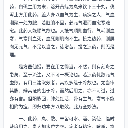
药，白矾生用为末，溶开黄蜡为丸米饮下三十丸，俟
泻止方用此药。盖人身以血气为主，病痈之人，气血
潮聚一处为脓，若脏腑不固，必元气泄而血愈寒难
愈。此药大能顺气故也。大抵气顺则血行，气耗则血
寒，气寒则血死，血死则肌肉不生。投之热药，则肌
肉无元气，不足以当之，徒增苦。投之凉药，则无是
理。
是方虽仙授，要在用之得当，不然，则有刻舟之
患矣。至于流注，又不可一概论也。若凉药耗散元气
虚败，有用三建取效者，其疾多缘于冷故也。尤当审
其脉、辩其证的出于冷，而然后用之。亦不可过，过
亦有害。但阳脉回，肿处红活，骨有生气，寒气不能
相附为疽，即归功本方以取效。此万全妙法。
一、此药，丸、散、末皆可水、酒、汤使，临时
裁度用之。贵人加木香为衣。病者有热痰、咳嗽，富