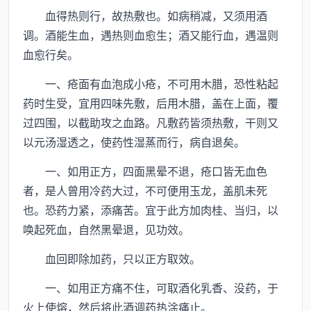
血得热则行，故热敷也。如病稍减，又须用酒
调。酒能生血，遇热则血愈生；酒又能行血，遇温则
血愈行矣。
一、疮面有血泡成小疮，不可用木腊，恐性粘起
药时生受，宜用四味先敷，后用木腊，盖在上面，覆
过四围，以截助攻之血路。凡敷药皆须热敷，干则又
以元汤湿透之，使药性湿蒸而行，病自退矣。
一、如用正方，四面黑晕不退，疮口皆无血色
者，是人曾用冷药大过，不可便用玉龙，盖肌未死
也。恐药力紧，添痛苦。宜于此方加肉桂、当归，以
唤起死血，自然黑晕退，见功效。
血回即除加药，只以正方取效。
一、如用正方痛不住，可取酒化乳香、没药，于
火上使熔，然后将此酒调药热涂痛止。