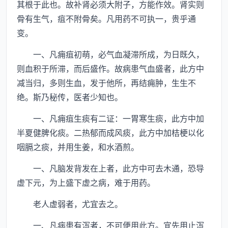
其根于此也。故补肾必须大附子，方能作效。肾实则
骨有生气，疽不附骨矣。凡用药不可执一，贵乎通
变。
一、凡痈疽初萌，必气血凝滞所成，为日既久，
则血积于所滞，而后盛作。故病患气血盛者，此方中
减当归，多则生血，发于他所，再结痈肿，生生不
绝。斯乃秘传，医者少知也。
一、凡痈疽生痰有二证：一胃寒生痰，此方中加
半夏健脾化痰。二热郁而成风痰，此方中加桔梗以化
咽膈之痰，并用生姜，和水酒煎。
一、凡脑发背发在上者，此方中可去木通，恐导
虚下元，为上盛下虚之病，难于用药。
老人虚弱者，尤宜去之。
一、凡病患有泻者，不可便用此方。宜先用止泻