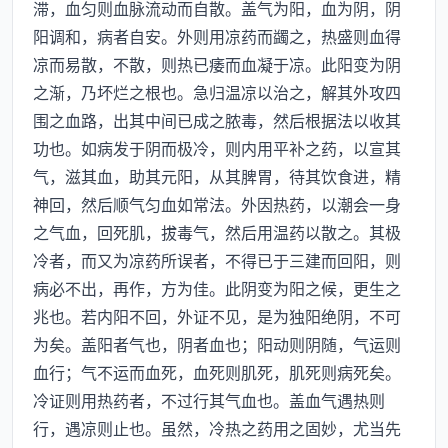
滞，血匀则血脉流动而自散。盖气为阳，血为阴，阴
阳调和，病者自安。外则用凉药而蠲之，热盛则血得
凉而易散，不散，则热已痿而血凝于凉。此阳变为阴
之渐，乃坏烂之根也。急归温凉以治之，解其外攻四
围之血路，出其中间已成之脓毒，然后根据法以收其
功也。如病发于阴而极冷，则内用平补之药，以宣其
气，滋其血，助其元阳，从其脾胃，待其饮食进，精
神回，然后顺气匀血如常法。外因热药，以潮会一身
之气血，回死肌，拔毒气，然后用温药以散之。其极
冷者，而又为凉药所误者，不得已于三建而回阳，则
病必不出，再作，方为佳。此阴变为阳之候，更生之
兆也。若内阳不回，外证不见，是为独阳绝阴，不可
为矣。盖阳者气也，阴者血也；阳动则阴随，气运则
血行；气不运而血死，血死则肌死，肌死则病死矣。
冷证则用热药者，不过行其气血也。盖血气遇热则
行，遇凉则止也。虽然，冷热之药用之固妙，尤当先