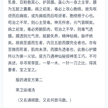
乳香、豆粉救其心，护其膜。盖心为一身之主宰，膜
为五脏之囊橐。病之初发，毒必上攻心胞络，故先呕
逆而后痈疽，或先痈疽而后呕逆者，胞络根于心也。
苟治之不早，则心主受毒。神无所舍，元气昏瞑矣。
病之初发，毒必旁腑肌肉，苟治之不早，则毒气透
膜。膜透则元气泄，脏腑失养，精神枯槁，脉坏绝
矣。故病至盛而生者，内见五脏而膜完全者也。亦有
至微而死者，肌肉未溃，而膜先透者也，此救心护膜
所以为第一义欤。是方乃遇神仙秘授神圣工巧，不可
具述，非寻常草医，一草一木、一针一刀之比，得其
要者，宝之宝之。
服药通变方第二
荣卫返魂汤
（又名通顺散，又名何首乌散。）