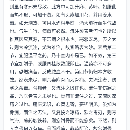
则里有寒邪未尽散。此方中可加升麻、苏叶。如服此
而热不退，可加干葛。如有头疼加川芎，并用姜水
煎。如无潮热，可用水酒相半煎，酒大能行血生气故
也。气生血行，病愈可必然。流注须表者何也？所以
推其因究其源，不忘病之根本也。寒邪既尽，表之太
过则为冷流注，尤为难治，故宜略表为妙。表后第二
节，宜服温平之药，乃十宣内补是已。如不效，第三
节宜加附子，或服四桂散数服即止。温药亦不可多
用，恐增痛苦，反成脓血不干。第四节仍归本方收
效。然表未尽，则余毒附骨而为骨痈。夫流注者，伤
寒之余毒。骨痈者，又流注之败证也。流注非伤寒之
罪，乃医者表之未尽也。骨痈非流注之过，又庸医凉
药之过也。庸医无识，心盲志聋，妄犹明见，虽知为
骨痈，而治之无法，又复投之凉药，烈之毒刃，则毒
气滞，凉药触铁器，则愈附骨而不能愈矣。不然，则
人之骨何以有痈。骨而成痈，非药所治，故名附骨