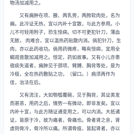
物汤加减用之。
又有痈肿在项、腋、两乳旁，两胯软肉处，名为
痈。此冷证无热，宜以内补十宣散，与此方参用。小
儿不可轻用附子，恐生惊痫。切不可更犯针刀，薄血
无脓， 肉难合，宜以温热药贴散内消。倘犯针刀，生
肉，亦以此药收功。倘用药微疼，略有惊痫，宜用全
蝎观音散加减用之。惊定，药如故事。又有小儿亦患
宿痰失道者，痈肿见于颈项、臂膊、胸背等处，是为
冷极，全在热药敷贴之功，（留口。）病须再作为
佳，治法在后。
又有流注，大如匏瓠覆碗，见于胸背，其证类发
而甚恶，用药之后，情势一有微动，即非发矣。宜以
内补十宣，与此方随证通变用之，可以内消。大抵诸
证，皆原于冷，故为痛者，骨痛也。骨者肾之余，肾
虚则骨冷，骨冷所以痛。所谓骨疽，皆起肾者，亦以