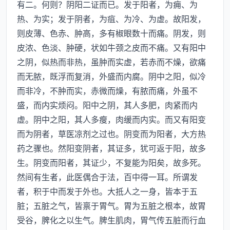
有二。何则？阴阳二证而已。发于阳者，为痈、为
热、为实；发于阴者，为疽、为冷、为虚。故阳发，
则皮薄、色赤、肿高，多有椒眼数十而痛。阴发，则
皮浓、色淡、肿硬，状如牛颈之皮而不痛。又有阳中
之阴，似热而非热，虽肿而实虚，若赤而不燥，欲痛
而无脓，既浮而复消，外盛而内腐。阴中之阳，似冷
而非冷，不肿而实，赤微而燥，有脓而痛，外虽不
盛，而内实烦闷。阳中之阴，其人多肥，肉紧而内
虚。阴中之阳，其人多瘦，肉缓而内实。而又有阳变
而为阴者，草医凉剂之过也。阴变而为阳者，大方热
药之骤也。然阳变阴者，其证多，犹可返于阳，故多
生。阴变而阳者，其证少，不复能为阳矣，故多死。
然间有生者，此医偶合于法，百中得一耳。所谓发
者，积于中而发于外也。大抵人之一身，皆本于五
脏；五脏之气，皆禀于胃气。胃为五脏之根本，故胃
受谷，脾化之以生气。脾生肌肉，胃气传五脏而行血