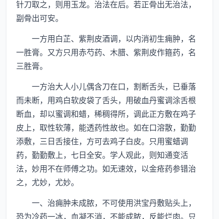
针刀取之，则用玉龙。治法在后。若正骨出无治法，
副骨出可安。
一方用白芷、紫荆皮酒调，以内消初生痈肿，名
一胜膏。又方只用赤芍药、木腊、紫荆皮作箍药，名
三胜膏。
一方治大人小儿偶含刀在口，割断舌头，已垂落
而未断，用鸡白软皮袋了舌头，用破血丹蜜调涂舌根
断血，却以蜜调和蜡，稀稠得所，调此正方敷在鸡子
皮上，取性软薄，能透药性故也。如在口溶散，勤勤
添敷，三日舌接住，方可去鸡子白皮。只用蜜蜡调
药，勤勤敷上，七日全安。学人观此，则知通变活
法，妙用不在师傅之功。如无速效，以金疮药参错治
之，尤妙，尤妙。
一、治痈肿未成脓，不可使用洪宝丹敷贴头上，
恐为冷药一冰，血凝不消，不能成脓，反能烂肉。只