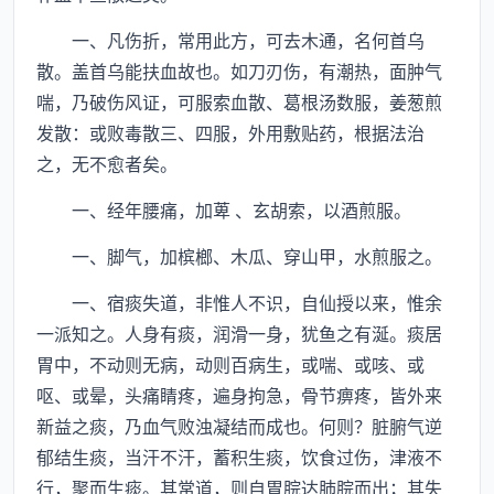
一、凡伤折，常用此方，可去木通，名何首乌
散。盖首乌能扶血故也。如刀刃伤，有潮热，面肿气
喘，乃破伤风证，可服索血散、葛根汤数服，姜葱煎
发散：或败毒散三、四服，外用敷贴药，根据法治
之，无不愈者矣。
一、经年腰痛，加萆 、玄胡索，以酒煎服。
一、脚气，加槟榔、木瓜、穿山甲，水煎服之。
一、宿痰失道，非惟人不识，自仙授以来，惟余
一派知之。人身有痰，润滑一身，犹鱼之有涎。痰居
胃中，不动则无病，动则百病生，或喘、或咳、或
呕、或晕，头痛睛疼，遍身拘急，骨节痹疼，皆外来
新益之痰，乃血气败浊凝结而成也。何则？脏腑气逆
郁结生痰，当汗不汗，蓄积生痰，饮食过伤，津液不
行，聚而生痰。其常道，则自胃脘达肺脘而出；其失