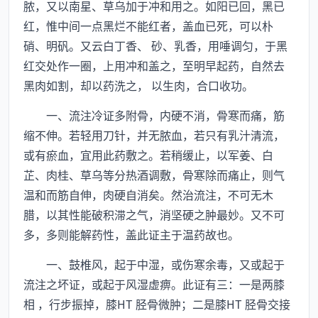
脓，又以南星、草乌加于冲和用之。如阳已回，黑已
红，惟中间一点黑烂不能红者，盖血已死，可以朴
硝、明矾。又云白丁香、 砂、乳香，用唾调匀，于黑
红交处作一圈，上用冲和盖之，至明早起药，自然去
黑肉如割，却以药洗之， 以生肉，合口收功。
一、流注冷证多附骨，内硬不消，骨寒而痛，筋
缩不伸。若轻用刀针，并无脓血，若只有乳汁清流，
或有瘀血，宜用此药敷之。若稍缓止，以军姜、白
芷、肉桂、草乌等分热酒调敷，骨寒除而痛止，则气
温和而筋自伸，肉硬自消矣。然治流注，不可无木
腊，以其性能破积滞之气，消坚硬之肿最妙。又不可
多，多则能解药性，盖此证主于温药故也。
一、鼓椎风，起于中湿，或伤寒余毒，又或起于
流注之坏证，或起于风湿虚痹。此证有三：一是两膝
相 ，行步振掉，膝HT 胫骨微肿；二是膝HT 胫骨交接