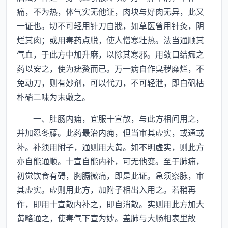
痛，不为热，体气实无他证，肉块与好肉无异，此又
一证也。切不可轻用针刀自戕，如草医曾用针灸，阴
烂其肉；或用毒药点脱，使人憎寒壮热。法当通顺其
气血，于此方中加升麻，以除其寒邪。用敛口结痂之
药以安之，使为疣赘而已。万一病自作臭秽糜烂，不
免动刀，则有妙剂，可以代刀，不可轻泄，即白矾枯
朴硝二味为末敷之。
一、肚肠内痈，宜服十宣散，与此方相间用之，
并加忍冬藤。此药最治内痈，但当审其虚实，或通或
补。补须用附子，通则用大黄。如不明虚实，则此方
亦自能通顺。十宣自能内补，可无他变。至于肺痈，
初觉饮食有碍，胸膈微痛，即是此证。急须察脉，审
其虚实。虚则用此方，加附子相出入用之。若稍再
作，即用十宣散内补之，即自消散。实则用此方加大
黄略通之，使毒气下宣为妙。盖肺与大肠相表里故