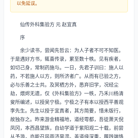
以免延误。
仙传外科集验方 元 赵宜真
序
余少读书，尝闻先哲云：为人子者不可不知医。
于是遇好方书，辄喜传录，累至数十帙。见有疾者，
如切己身，常制药施与。一日，先君子训曰：施人以
药，不若施人以方，则所济者广。从而有已验之方，
必与乐善之士共。及冥栖方外，悉弃旧学，况经尘
劫，煨烬无遗，仅《外科集验方》一帙，乃禾川杨清
叟所编述，以授吴宁极。宁极之子有本以授西平善观
李先生。先生以授于宜真者，其方简要，惜未版行，
故独存之。昨来游金精福地，道经雩都，吾徒萧天倪
凤冈，本西昌望族，自幼学道于紫阳观二十载，前尝
从予游，亦能召风雨济旱涝。盖道缘深重，履践端恪