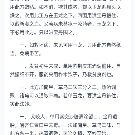
用此方敷贴。如不消，欲其成脓，却以玉龙贴痈头以
燥之。次用此正方在玉龙之下，四围用洪宝丹箍住，
以截新潮之血。又若病未甚冰于凉药者，玉龙之下，
不必用此方。只以洪宝丹围之。
一、如救坏病，未见可用玉龙，只用此方自然稳
当，免病患苦。
一、发背初生未成，单用紫荆皮末酒调箍住，自
然撮细不开，服药只用柞木饮子，乃救贫良剂也。
一、此方加南星、草乌二味三分之二，热酒调
敷，诸痈可以溃脓不痛。若单玉龙，要洪宝丹箍住，
实此法妙。
一、 犬咬人，单用紫交沙糖调涂留口，金丹退
肿，嚼杏仁置口中去毒。一法加南星、草乌二味，与
此方各一半，热酒调敷，可治久损，至妙至妙。