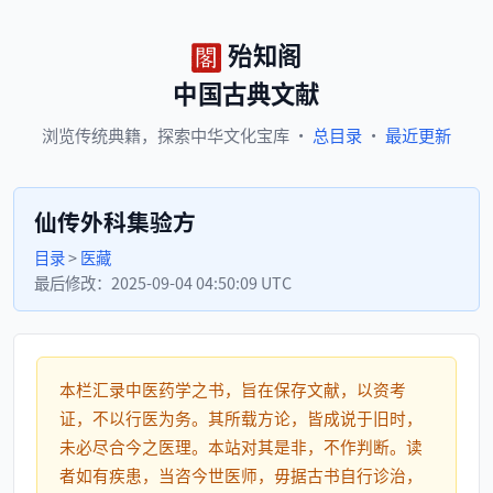
殆知阁
中国古典文献
浏览
传统典籍，
探索
中华文化宝库
·
总目录
·
最近更新
仙传外科集验方
目录
>
医藏
最后修改：
2025-09-04 04:50:09 UTC
本栏汇录中医药学之书，旨在保存文献，以资考
证，不以行医为务。其所载方论，皆成说于旧时，
未必尽合今之医理。本站对其是非，不作判断。读
者如有疾患，当咨今世医师，毋据古书自行诊治，