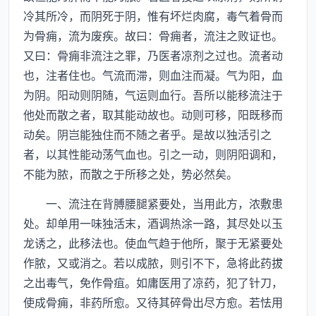
冷其所冷，而阴死于阴，惟有坏烂肉腐，毒气着骨而
为骨痈，流为废疾。故曰：骨痈者，流注之败证也。
又曰：骨痈非流注之罪，乃医者凉剂之过也。流者动
也，注者住也。气流而滞，则血注而凝。气为阳，血
为阴。阳动则阴随，气运则血行。吾所以能移流注于
他处而散之者，取其能动故也。动则可移，阳既移而
动矣。阴岂能独住而不随之者乎。是故以独活引之
者，以其性能动荡气血也。引之一动，则阴阳调和，
不能为脓，而散之于所移之处，势必然矣。
一、流注在背膊腰腿紧要处，当用此方，浓敷患
处。却单用一味独活末，酒调热涂一路，其尽处以玉
龙诱之，此移法也。使血气趋于他所，聚于无紧要处
作脓，又或消之。若以成脓，则引不下，急将此药拔
之出毒气，免作骨疽。如庸医用了凉药，犯了针刀，
使成骨痈，非药所愈。又待其碎骨出尽方愈。若怯用