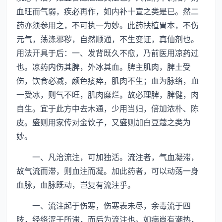
血旺而气弱，疾必再作，如内补十宣之类是已。然二
药亦须参用之，不可执一为妙。此药扶植胃本，不伤
元气，荡涤邪秽，自然顺通，不生变证，真仙剂也。
用法开具于后：一、发背既久不愈，乃前医用凉药过
也。凉药内伤其脾，外冰其血。脾主肌肉，脾土受
伤，饮食必减，颜色痿瘁，肌肉不生；血为脉络，血
一受冰，则气不旺，肌肉糜烂。故必理脾，脾健，肉
自生。宜于此方中去木通，少用当归，倍加浓朴、陈
皮。盛则用家传对金饮子，又盛则加白豆蔻之类为
妙。
一、凡治流注，可加独活。流注者，气血凝滞，
故气流而滞，则血注而凝。加此药者，可以动荡一身
血脉，血脉既动，岂复有流注乎。
一、流注起于伤寒，伤寒表未尽，余毒流于四
肢，经络涩于所滞，而后为流注也。如病尚有潮热，