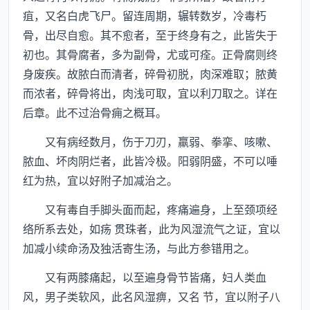
疽，又名白虎飞尸。留连周期，辗转数岁，冷毒朽
骨，出尽自愈。其不愈者，至于终身有之，此皆失于
初也。其骨腐者，多为副骨，尤或可痊。正骨腐则终
身废疾。故脓白而清者，碎骨初脱，肉深难取；脓黄
而浓者，碎骨将出，肉浅可取，宜以利刀取之。详在
后章。此不过治骨痈之概耳。
又有病经数月，伤于刀刃，羸弱、拳挛、咳嗽、
脓血、坏肉阴烂者，此皆冷极。阳弱阴盛，不可以唾
红为热，宜以好附子加减治之。
又有毒自手脚头面而起，疼痛遍身，上至颈项经
络所系去处，如疡 贯珠者，此为风湿流气之证，宜以
加减小续命汤及独活寄生汤，与此方参错用之。
又有两膝痛起，以至遍身骨节皆痛，妇人类血
风，男子类软风，此名风湿痹，又名 节，宜以附子八