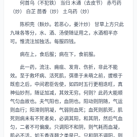
何首乌（不犯铁） 当归 木通（去皮节） 赤芍药
（炒） 白芷 茴香（炒） 土乌药（炒）
陈枳壳（麸炒。若恶心，姜汁炒） 甘草上方只此
九味各等分，水、酒、汤使随证用之，水酒相半亦
可。惟流注加独活。每服四钱。
病在上，食后服；病在下，食前服。
此一药，流注、痈疽、发背、伤折，非此不能
效。至于救坏病、活死肌，弭患于未萌之前，拔根于
既愈之后，中间君臣佐使，如四时五行更相迭旺，真
神仙妙剂，随证加减，其效无穷。何则？此药大能顺
气匀血故也。夫气阳也，血阴也。阳动则阴随，气运
则血行；阳滞则阴凝，气弱则血死；血死则肌死，肌
死则病未有不死者矣，必调其阳，和其阴，然后气血
匀，二者不可偏废。只调阳不和阴，则气耗而血凝，
肌必不活，如五香连翘之类是已。只和阴不调阳，则