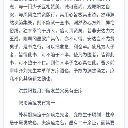
志，与一门少长互相赞美，诚可嘉尚。观原阳之自
叙，与凤冈之捐资版行，其用心皆极其忠浓。然非渊
然次第集录，则不能就一全书。渊然游心方外，屏绝
俗纷，独拳拳笃于济人，信可谓贤矣。若非安达力为
玉成，则凤冈虽欲广其传，亦不可得。安达岂不尤贤
矣乎。是书之行，可以拯危急，利仓卒。使凡为人子
者，皆得此书，可不陷于不孝。使凡为医者，皆得此
书，可不堕于不仁。则仁人孝子之心具在此。吾乡前
辈申齐刘先生本草单方序语也。予故为渊然诵之，庶
几不负其编辑之勤也。
洪武阳复月庐陵友兰父吴有壬序
叙论痈疽发背第一
外科冠痈疽于杂病之先者，变故生于顷刻，性命
悬于毫发故也。夫痈疽之名，虽有二十余证，而其要