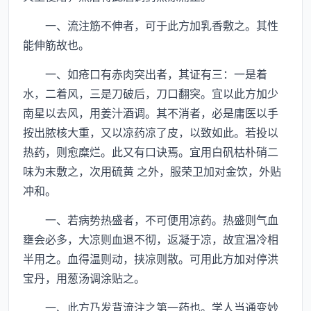
一、流注筋不伸者，可于此方加乳香敷之。其性
能伸筋故也。
一、如疮口有赤肉突出者，其证有三：一是着
水，二着风，三是刀破后，刀口翻突。宜以此方加少
南星以去风，用姜汁酒调。其不消者，必是庸医以手
按出脓核大重，又以凉药凉了皮，以致如此。若投以
热药，则愈糜烂。此又有口诀焉。宜用白矾枯朴硝二
味为末敷之，次用硫黄 之外，服荣卫加对金饮，外贴
冲和。
一、若病势热盛者，不可便用凉药。热盛则气血
壅会必多，大凉则血退不彻，返凝于凉，故宜温冷相
半用之。血得温则动，挟凉则散。可用此方加对停洪
宝丹，用葱汤调涂贴之。
一、此方乃发背流注之第一药也。学人当通变妙