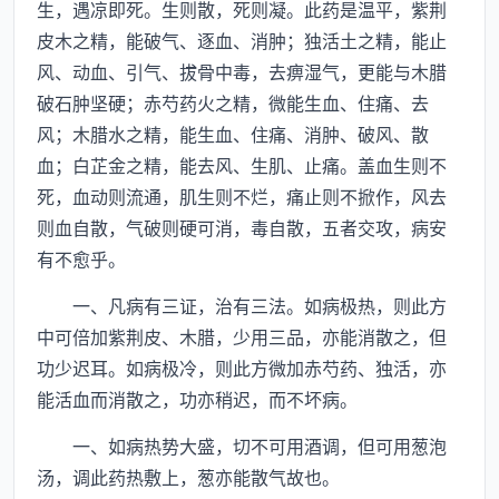
生，遇凉即死。生则散，死则凝。此药是温平，紫荆
皮木之精，能破气、逐血、消肿；独活土之精，能止
风、动血、引气、拔骨中毒，去痹湿气，更能与木腊
破石肿坚硬；赤芍药火之精，微能生血、住痛、去
风；木腊水之精，能生血、住痛、消肿、破风、散
血；白芷金之精，能去风、生肌、止痛。盖血生则不
死，血动则流通，肌生则不烂，痛止则不掀作，风去
则血自散，气破则硬可消，毒自散，五者交攻，病安
有不愈乎。
一、凡病有三证，治有三法。如病极热，则此方
中可倍加紫荆皮、木腊，少用三品，亦能消散之，但
功少迟耳。如病极冷，则此方微加赤芍药、独活，亦
能活血而消散之，功亦稍迟，而不坏病。
一、如病热势大盛，切不可用酒调，但可用葱泡
汤，调此药热敷上，葱亦能散气故也。