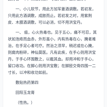
一、小儿软节，用此方加军姜酒调敷。若初发，
只用此方酒调敷，成脓而止。若初发之时，用紫荆
皮、木腊酒调敷，可以必消，切不用洪宝丹。
一、 疽，心火热毒也。见于五心，痛不可忍，其
状如泡疮而血赤，外形虽小，内有热毒在心，腌者难
治，在手足心者可疗。然治之须早，稍迟或在心腌，
则腐肉粉碎，神仙莫医。凡有此疾，在手心则用洪宝
丹，于手心环围敷之，以截其血。却用冲和于手心，
留口收功。在脚心则用洪宝敷；在脚胫交骨四围一二
寸长，以冲和收功如前。
敷贴热药第四
回阳玉龙膏
（性热。）