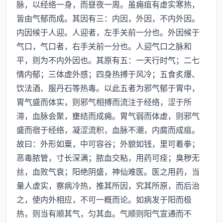
脉，以经络一身，而昼夜一周。虽痈疽有虚实寒热，
皆由气郁而成。其因有三：内因，外因，不内外因。
内因候于人迎。人迎者，左手关前一分也。外因候于
气口，气口者，右手关前一分也。人迎气口之脉和
平，则为不内外因也。其原有五：一天行时气；二七
情内郁；三体虚外感；四身热搏于风冷；五食炙爆、
饮法酒、服丹石等热毒。以此五者为邪气郁于胃中，
胃气盛而体实，则邪气相搏而流注于经络，涩于所
滞，血脉会聚，壅结而成痈。胃气弱而体虚，则邪气
盛而宿于经络，凝涩流积，血脉不潮，内腐而成疽。
故曰：外形如粟，中可容谷；外貌如钱，里可着拳；
恶毒脓管，寸长深满；脓血交粘，用药可痊；臭秽无
丝，血败气衰；阳绝阴盛，神仙难医。医之用药，当
量人虚实，察病冷热，推其所因，究其所原，而后治
之，使内外相应，不可一概而论。如病发于阳而极
热，则当有顺其气，匀其血。气顺则阳气宣通而不