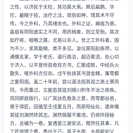
之性，以济民于夭枉，其功莫大焉。厥后扁鹊、华
佗，最精于技，治疗之法，效验如神，惜其术不尽
传。今之外科，乃其绪余也。外科之证，痈疽为甚。
盖疽有阴阳虚实之不同，用药稍差，则立至殆。其次
如疔疮、咽喉之属，尤易以杀人。世之工外科者，固
为不少，求其能精，类不多见。浚仪原阳赵练师，以
通儒名家，学于老氏，道行高洁，超迈辈流，处心切
于济人，以平昔所获奇异方书，汇聚成帙，中经兵火
散失，唯外科方仅存。戊午秋挟其书游金精，寓雩都
之紫阳观。盖二十年前，尝以道法授其观之高士萧凤
冈，今而重过，又能愈其徒刘顺川积年不治之疮疾。
凤冈即欲版行，以广其扶危救急之意，而雩都谷邑，
艰于得匠。因循至壬戌夏五月，而原阳仙化，遗命嘱
其徒刘渊然终其志。渊然佩服不敢违，仍将所授秘
方，总编为一卷。复遇釜江谢安达，慨然任其事，凡
工匠供馈之费，悉出于己。其子允原、允恭能如父