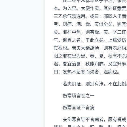
此二经不从标本从乎中治。余尝以
本。为入里。大便作实，其外证悉罢
三乙承气汤选用。或曰：邪既入里而
者，则痞、满、燥、实俱全矣，则宜
矣。邪在中焦，则有燥、实、坚三证
气，调胃之名，于此立矣。上焦受伤
其根也。若夫大柴胡汤，则有表邪尚
阳之邪在里为患，春、夏、秋有不头
温，夏宜治暑，秋能润肺。又宜升麻
曰：发热不恶寒而渴者，温病也。
若夫阴证，则别有法，不在此例
伤寒琐言卷之一
伤寒言证不言病
夫伤寒言证不言病者，厥有旨哉！