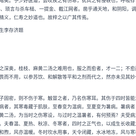
睹矣。予少好医道，尝叹疾之有伤寒，犹兵之有侵轶也，呼吸存
秘、琐言与杀车槌、一提金、截江网者。凿乎通天地，和阴阳，
精义，仁寿之妙道也。故梓之以广其传焉。
生李存济题
深奥，桂枝、麻黄二汤之难用也，服之而愈者，才一二；不愈
畏而不用，以参苏饮、和解散等平和之剂而代之，然亦未见其妙
固密，则不伤于寒。触冒之者，乃名伤寒耳。其伤于四时皆能
病者，其寒毒藏于肌肤，至春变为温病，至夏变为暑病。暑病者
黄二汤，为当时之伤寒设，与过时之温暑者，有何预焉？夫受病
。夫春温、夏热、秋凉、冬寒者，四时之正气也，以成生长收藏
和煦，风亦温暖。冬时坎水用事，天令闭藏，水冰地冻，风与寒