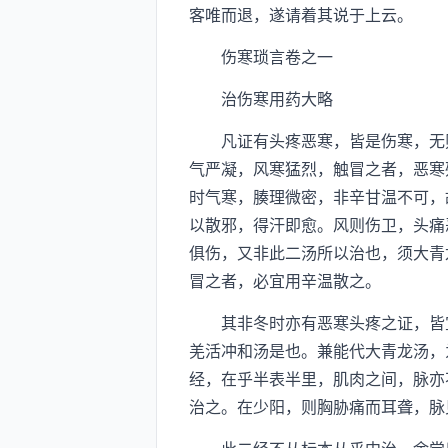
客唯而退，遂请着其说于上云。
伤寒琐言卷之一
治伤寒用药大略
凡证有头疼恶寒，皆是伤寒，无则
气严凝，风寒猛烈，触冒之者，恶寒
时气寒，腠理微密，非辛甘温不可，
以散邪，得汗即愈。风则伤卫，头痛
俱伤，又非此二汤所以治也，须大青
冒之者，必宜用辛温散之。
其非冬时亦有恶寒头疼之证，皆宜
羌活冲和汤是也。兼能代大青龙汤，
经，在乎半表半里，肌肉之间，脉亦
治之。在少阳，则胸胁痛而耳聋，脉