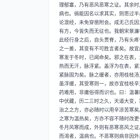
理郁塞，乃有恶风恶寒之证。其余时
病也。倘能因名以求其实，则思过半
论混经，未免穿凿附会。成无己氏因
有方，今皆失而无征也。我朝宋景濂
此经行身之后，自头贯脊，乃有头疼
之一差，其变有不可胜言者矣。故宜
寒发于冬时，已闻命矣。邪之在表，
热而无汗，脉浮紧。盖浮为在表，紧
紧脉固为矣。脉之缓者，亦用桂枝汤
虽浮缓，其受寒则一，故亦宜桂枝辛
药难用，非庸俗得而识也。曰：温暑
中伏藏，历二三时之久，天道大变，
治之之方，亦必随时以用辛凉苦寒矣
之寒为温热矣，方亦不容不随时改更
冬月风寒而成，外则有恶寒恶风之证
而渴者，温病也。不恶寒则病非因外