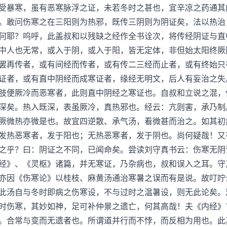
受暴寒，虽有恶寒脉浮之证，未若冬时之甚也，宜辛凉之药通其
。敢问伤寒之在三阳则为热邪，既传三阴则为阴证矣，法以热治
何耶？呜呼，此盖叔和以残缺之经作全书诠次，将传经阴证与直
中人也无常，或入于阴，或入于阳，皆无定体，非但始太阳终厥
罢再传者，或有间经而传者，或有传二三经而止者，或有终始只
证者，或有直中阴经而成寒证者，缘经无明文，后人有妄治之失
肢便厥冷而恶寒者，此则直中阴经之寒证也。自叔和立说之混，
深矣。热入既深，表虽厥冷，真热邪也。经云：亢则害，承乃制
厥微热亦微是也。故宜四逆散、承气汤，看微甚而治之。如其初
发热恶寒者，发于阳也；无热恶寒者，发于阴也。尚何疑哉！又
之乎？曰：阴证之不同，已闻命矣。尝读刘守真书云：伤寒无阴
经》、《灵枢》诸篇，并无寒证，乃杂病也，叔和误入之耳。守
亦因《伤寒论》以桂枝、麻黄汤通治寒暑之误而有是说。故叮咛
此汤自与冬时即病之伤寒设，不与过时之温暑设，则无此论矣。
时伤寒，其妙如神，足可补仲景之遗亡，何其高哉！夫《内经》
。合常与变而无遗者也。所谓道并行而不悖，而反相为用也。此