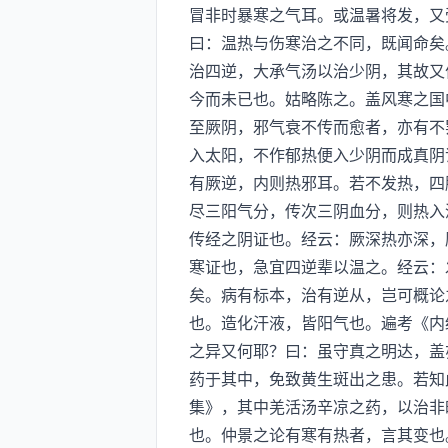
冒非时暴寒之气耳。或温暑将发，又
曰：温热与伤寒治之不同，既闻命矣
治四逆，大承气汤以治少阴，其故又
今而未已也。姑略陈之。盖风寒之国
至厥阴，邪气衰不传而愈者，亦有不
入太阳，不作郁热便入少阴而成真阴
有厥逆，内则热邪耳。若不发热，四
尽三阳气分，传次三阴血分，则热入
传经之阴证也。经云：厥深热亦深，
寒证也，急宜四逆辈以温之。经云：
矣。病有标本，治有逆从，岂可概论
也。造化汗液，皆阳气也。遍考《内
之异又何耶？曰：虽守真之明达，盖
药于其中，免致黄生斑出之患。若知
集》，其中羌活汤辛凉之药，以治非
也。仲景之论有寒有热者，言其变也