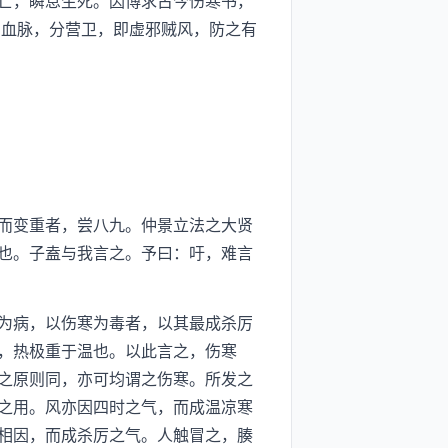
亡，瞬息生死。因博求古今伤寒书，
调血脉，分营卫，即虚邪贼风，防之有
而变重者，尝八九。仲景立法之大贤
也。子盍与我言之。予曰：吁，难言
为病，以伤寒为毒者，以其最成杀厉
，热极重于温也。以此言之，伤寒
之原则同，亦可均谓之伤寒。所发之
之用。风亦因四时之气，而成温凉寒
相因，而成杀厉之气。人触冒之，腠