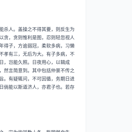
能杀人。盖操之不得其要，则反生为
以贪，贪则惟利是图，忍则轻忽视人
年得子，方逾弱冠，柔软多病，习懒
不孝有三，无后为大。有子多病，不
日，岂能久照。日夜用心，以辑成
，然言简意到。其中包括仲景不传之
旨。有疑辄问，不可因循，务期日进
日倘能以斯道济人，亦君子也。若存