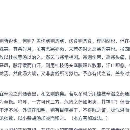
皆否也，何则？盖伤寒则恶寒，伤食则恶食，理固然也，但在
殊甚。其余时月，虽有恶寒亦微，未若冬时之恶寒为甚也。虽四
故以桂枝等汤以治之。然风与寒常相因。寒则伤荣，恶寒头痛，
恶风，脉浮缓而自汗，则用桂枝汤充塞腠理以散邪，汗止即愈。
龙汤。然此汤大峻，又非庸俗所可拟也。予亦有代之者。盖冬时
辛凉之剂通表里，和之则愈矣。若以冬时所用桂枝辛温之药通
为至稳。呜呼，一方可代三方，危险之药如坦夷，其神乎？但庸
不浮不沉。外证在阳明，则有目疼鼻干，不得眠之证，脉似洪而
见弦数，以小柴胡汤加减而和之。（本方有加减法。）