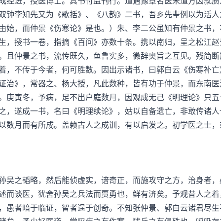
经进，授医博士。其书付监刊行。道遇豫章名医宋道方因就质
双钟李知先又为《歌括》、《八韵》二书，吾乡先辈例以为活人
由始，而仲景《伤寒论》是也。）朱、李二公虽知有仲景之书，
生，授书一卷，指摘《百问》亦数十条。携以南归，呈之松江赵
。且仲景之书，流传既久，鱼鲁实多，微辞奥旨之互见。残简断
着，不传于今者，何可胜数。因出示诸书，曰郭白云《伤寒补亡
证治》，常器之、杨大授，凡此数种，皆有功于仲景，而东南医
。庚寅冬，予病，足不出户庭数月，因观成无己《明理论》只五
之，遂成一书，名曰《明理续论》，姑以自备遗亡，非敢传诸人
以数月而有所成。盖赖古人之成训，有以启发之。初学医之士，
吴之韬略，然后能侦虚实，谙奇正，而施攻守之方，治身者，
述而谈医，犹舍孙吴之兵法而贾勇也，鲜有济矣。予观昔人之着
，愚者暗于临证，智者逞于创奇。不知张仲景、郭白云诸君尽生