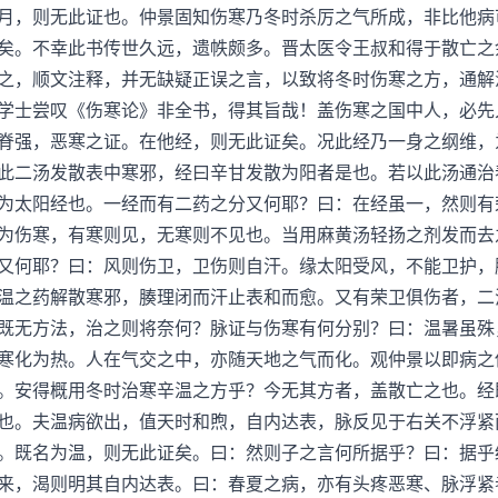
月，则无此证也。仲景固知伤寒乃冬时杀厉之气所成，非比他病
矣。不幸此书传世久远，遗帙颇多。晋太医令王叔和得于散亡之
之，顺文注释，并无缺疑正误之言，以致将冬时伤寒之方，通解
学士尝叹《伤寒论》非全书，得其旨哉！盖伤寒之国中人，必先
脊强，恶寒之证。在他经，则无此证矣。况此经乃一身之纲维，
此二汤发散表中寒邪，经曰辛甘发散为阳者是也。若以此汤通治
为太阳经也。一经而有二药之分又何耶？曰：在经虽一，然则有
为伤寒，有寒则见，无寒则不见也。当用麻黄汤轻扬之剂发而去
又何耶？曰：风则伤卫，卫伤则自汗。缘太阳受风，不能卫护，
温之药解散寒邪，腠理闭而汗止表和而愈。又有荣卫俱伤者，二
既无方法，治之则将奈何？脉证与伤寒有何分别？曰：温暑虽殊
寒化为热。人在气交之中，亦随天地之气而化。观仲景以即病之
。安得概用冬时治寒辛温之方乎？今无其方者，盖散亡之也。经
也。夫温病欲出，值天时和煦，自内达表，脉反见于右关不浮紧
。既名为温，则无此证矣。曰：然则子之言何所据乎？曰：据乎
来，渴则明其自内达表。曰：春夏之病，亦有头疼恶寒、脉浮紧