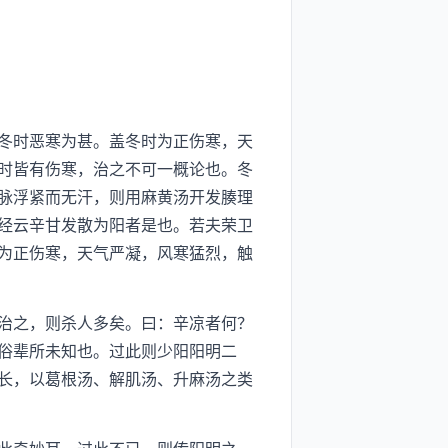
冬时恶寒为甚。盖冬时为正伤寒，天
时皆有伤寒，治之不可一概论也。冬
脉浮紧而无汗，则用麻黄汤开发腠理
经云辛甘发散为阳者是也。若夫荣卫
为正伤寒，天气严凝，风寒猛烈，触
治之，则杀人多矣。曰：辛凉者何？
俗辈所未知也。过此则少阳阳明二
长，以葛根汤、解肌汤、升麻汤之类