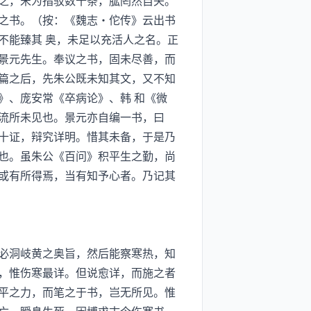
之，宋为指驳数十条，肱罔然自失。
之书。（按：《魏志·佗传》云出书
不能臻其 奥，未足以充活人之名。正
景元先生。奉议之书，固未尽善，而
篇之后，先朱公既未知其文，又不知
》、庞安常《卒病论》、韩 和《微
流所未见也。景元亦自编一书，曰
十证，辩究详明。惜其未备，于是乃
也。虽朱公《百问》积平生之勤，尚
或有所得焉，当有知予心者。乃记其
必洞岐黄之奥旨，然后能察寒热，知
，惟伤寒最详。但说愈详，而施之者
平之力，而笔之于书，岂无所见。惟