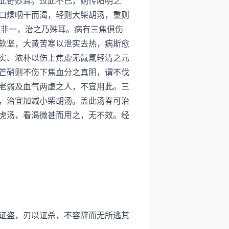
此奇妙耳。过此不已，则传阳明之
口燥咽干而渴，轻则大柴胡汤，重则
来非一，治之乃殊耳。病有三焦俱伤
软坚，大黄苦寒以泄实去热，病斯愈
实、浓朴以伤上焦虚无氤氲轻清之元
芒硝则不伤下焦血分之真阴，谓不伐
老弱及血气两虚之人，不宜用此。三
，治宜加减小柴胡汤。盖此汤春可治
虎汤，看渴微甚而用之，无不效。经
证盗，刃以证杀，不容辞而无所逃其