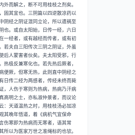
内外而解之，断不可用桂枝之剂矣。
，固其宜也。三阴篇以四逆散凉药以
中阴经之阴证混同立论，所以遗祸至
阴也。或自太阳始，日传一经，六日
在一经者，或有越经而传者，或有初
。若夫自三阳传次三阴之阴证，外虽
使后人蒙害者伙矣。夫太阳受邪，行
。热极反兼寒化也。若先热后厥者，
病便厥，但寒无热，此则直中阴经之
有日传二经为两感者，传经未终而毙
证，人伤于寒则为热病，热病乃汗病
真高明之士，亦私淑仲景者，而议论
云：天道温热之时，用桂枝汤必加凉
观其晚年悟道，着《病机气宜保命
言伤寒即为热病而无寒者，语其常
其所以为医家万世之准绳标的也欤。