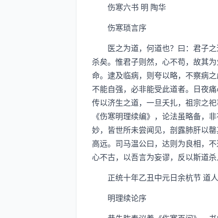
伤寒六书 明 陶华
伤寒琐言序
医之为道，何道也？曰：君子之道
杀矣。惟君子则然，心不苟，故其为
命。逮及临病，则夸以略，不察病之
不能自强，必非能受此道者。日夜痛
传以济生之道，一旦夭扎，祖宗之祀
《伤寒明理续编》，论法虽略备，非
妙，皆世所未尝闻见，剖露肺肝以罄
高远。司马温公曰，达则为良相，不
心不古，以吾言为妄谬，反以斯道杀
正统十年乙丑中元日余杭节 道人
明理续论序