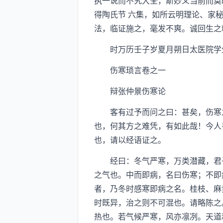
执一说而不究大全，斯妙义当前而莫
得陶氏节 六集，如所云明理论、家
法，临证施之，毫发不爽。诚回生之
时万历壬子岁夏月朔日太医院学
伤寒琐言卷之一
辩张仲景伤寒论
客有过予而问之曰：甚矣，伤寒之
也，何其方之难凭，有如此哉！今人
也，请以经语证之。
经曰：冬气严寒，万类潜藏，君子
之气也。中而即病，名曰伤寒；不即
者，乃冬时感寒即病之名。桂枝、麻
时既异，治之则不可混也。请略陈之
热也。若气候严寒，风亦凛冽。天道