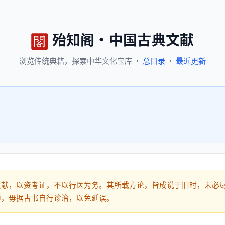
殆知阁
·
中国古典文献
浏览
传统典籍，
探索
中华文化宝库
·
总目录
·
最近更新
文献，以资考证，不以行医为务。其所载方论，皆成说于旧时，未必
师，毋据古书自行诊治，以免延误。