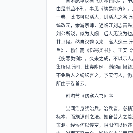
昔朱肱奉议着《伤寒百问》，书成
由是书监不刊，事见《续易简方》。
一卷，此书可以活人，则活人之名所
统改元，余游京师，遇临江刘志善先
刘公所驳，似为大阙，后人无议为也
其证候。然自汉魏以来，高人逸士所
旨》、杨仁斋《伤寒类书》、王实《
《伤寒类例》，久未之成，不以示人
集所见所闻，比类附例，斟酌而损益
不免后人之纷纭言之，予实何人，仍
所由于卷首云。
刻陶节《伤寒六书》序
尝闻治身犹治兵。治兵者，必精孙
标本，而施调剂之法。如舍昔人之着
愈溷。经候何以传变，阴阳何以运递