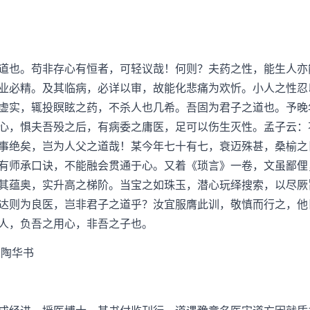
也。苟非存心有恒者，可轻议哉！何则？夫药之性，能生人亦
业必精。及其临病，必详以审，故能化悲痛为欢忻。小人之性忍
虚实，辄投瞑眩之药，不杀人也几希。吾固为君子之道也。予晚
心，惧夫吾殁之后，有病委之庸医，足可以伤生灭性。孟子云：
事绝矣，岂为人父之道哉！某今年七十有七，衰迈殊甚，桑榆之
有师承口诀，不能融会贯通于心。又着《琐言》一卷，文虽鄙俚
其蕴奥，实升高之梯阶。当宝之如珠玉，潜心玩绎搜索，以尽厥
达则为良医，岂非君子之道乎？汝宜服膺此训，敬慎而行之，他
人，负吾之用心，非吾之子也。
陶华书