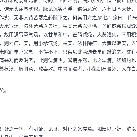
小柴胡汤加葛根、芍药治少阳阳明合病如拾芥，但不使世俗知
，谓无头痛恶寒也。脉见沉实不浮，谵语恶寒，六七日不大便，
作实，无非大黄苦寒之药除下之，何其用方之杂 也？余曰：传
大承气汤，浓朴苦寒以去痞，枳实苦寒以泄满，芒硝咸寒以润燥
，故用调胃承气汤，以甘草和中，芒硝润燥，大黄泄实，不用枳
，则为痞、实，用小承气汤，枳实、浓朴除痞，大黄以泄实，去
未除而里证又急，不得不下，只得以此汤通表里而缓治之。犹有
痛恶寒而反渴者，此则温病也。暑病亦然，比之温病，犹加热也
葛根汤、解肌汤、败毒散。中暑而渴者，小柴胡石膏汤、人参白
矣。
证之一字，有明证、见证、对证之义存焉。如妇以证奸，赃以