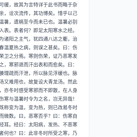
可缓，故其为言特详于此书而略于杂
余，诠次流传，其功博矣。惜乎以己
温暑，遗祸至今而未已也。温暑必别
入表。表者何？即足太阳寒水之经。
为诸阳之主气，犹四通八达之衢，治
春温夏热之病，则误之甚矣。曰：伤
荣卫之分焉。寒则伤荣，证乃恶寒发
之，寒邪退而汗出表和而愈矣。曰：
腠理疏而汗泄，所以脉见浮缓也。脉
汤又难用也，故复设大青龙汤。然此
，亦冬时感受寒邪而不即散，在人身
伤寒与温暑时令为之名，岂无异哉！
既称变为温，变为热，则已改易冬时
而微数。曰，恶寒否乎？曰：伤寒自
经耳。经曰：太阳病，发热、不恶寒
者何也？曰：此非冬时所受之寒，乃