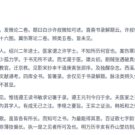
发微论二卷。题曰白沙许叔微知可述。直斋书录解题云。许叔
十六图。翼伤寒论二卷。辨类五卷。皆未见。
。绍兴二年进士。医家谓之许学士。不知所历何官也。案伤寒
少孤力学。于书无所不读。而尤邃于医。建炎初。剧贼张遇破真
教官。迁京秩。见影宋抄本干道庚寅张郯序。及独醒杂志。西溪
文献通考。四库全书。皆箸录。余仅见于书录解题。脉法类辨久
不甚显。
。惟钱遵王读书敏求记箸于录。遵王元刊今归于余。夫医家之
为其学人。有成无己之注。李柽之要旨。王实之证治。韩祗和之
。虽皆各有所长。而知可之书。为最能得其意。百证歌七字韵
非薄技偏长。执一是之见者所可及也。明万历辛亥有乔山堂坊刻