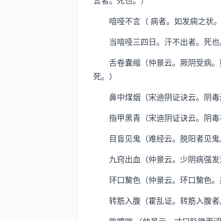
言者。死也。）
喑哑不言（ 病者。如发痫之状。
当喑哑三四日。汗不出者。死也
舌卷囊缩（仲景云。厥阴受病。则
死。）
鼻中煤烟（宋迪阴证诀云。阴毒渐
指甲黑青（宋迪阴证诀云。阴毒甚
目盲见鬼（难经云。脱阳者见鬼
九窍出血（仲景云。少阴病强发汗
环口黧色（仲景云。环口黧色。柔
转筋入腹（霍乱证。转筋入腹者