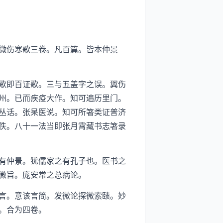
微伤寒歌三卷。凡百篇。皆本仲景
歌即百证歌。三与五盖字之误。翼伤
州。已而疾疫大作。知可遍历里门。
丛话。张杲医说。知可所箸类证普济
佚。八十一法当即张月霄藏书志箸录
有仲景。犹儒家之有孔子也。医书之
微旨。庞安常之总病论。
言。意该言简。发微论探微索赜。妙
。合为四卷。