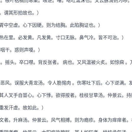
。根叶枯槁而寒栗。咳逆。唾。呕吐涎沫也。又云脉滑则为哕
。谓其形拍故也。）
中空虚。心下因硬。则为结胸。此陷胸证也。）
在里。必发黄。凡发黄。寸口无脉。鼻气冷。皆不可治。）
咽干。惑则声嗄。）
摇头。卒口噤。背反张者。 病也。又风温被火炙。如惊痫 。
风。误服大青龙汤。令人筋惕肉 。伤寒吐下后。心下逆满。
人叉手自冒心。心下悸。欲得按者。桂枝甘草汤。仲景云。持
重发汗虚。故如此。）
者。升麻汤。仲景云。风气相搏。则为瘾疹。身体为痒痒者。