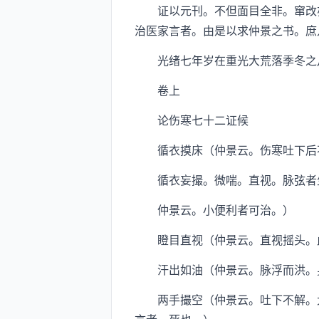
证以元刊。不但面目全非。窜改亦
治医家言者。由是以求仲景之书。庶
光绪七年岁在重光大荒落季冬之
卷上
论伤寒七十二证候
循衣摸床（仲景云。伤寒吐下后不
循衣妄撮。微喘。直视。脉弦者生
仲景云。小便利者可治。）
瞪目直视（仲景云。直视摇头。此
汗出如油（仲景云。脉浮而洪。身
两手撮空（仲景云。吐下不解。大