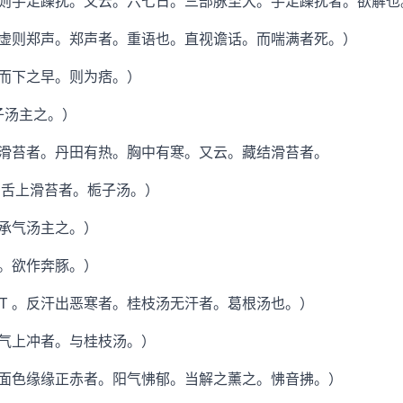
手足躁扰。又云。六七日。三部脉至大。手足躁扰者。欲解也
则郑声。郑声者。重语也。直视谵话。而喘满者死。）
而下之早。则为痞。）
子汤主之。）
苔者。丹田有热。胸中有寒。又云。藏结滑苔者。
舌上滑苔者。栀子汤。）
承气汤主之。）
。欲作奔豚。）
 KT 。反汗出恶寒者。桂枝汤无汗者。葛根汤也。）
气上冲者。与桂枝汤。）
色缘缘正赤者。阳气怫郁。当解之薰之。怫音拂。）