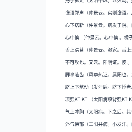
扬手掷足（太阳中风。以火劫。则
谵语郑声（仲景云。实则谵语。虚
心下痞靳（仲景云。病发于阴。
心中懊 （仲景云。心中懊 。栀
舌上滑苔（仲景云。湿家。舌上滑
不可攻也。又云。阳明证。懊 。
脚挛啮齿（风痹热证。属阳也。
脐上下筑动（发汗后。脐下悸者
项强KT KT （太阳病项背强KT
气上冲胸（太阳病。下之后。其
外气怫郁（二阳并病。小发汗。面