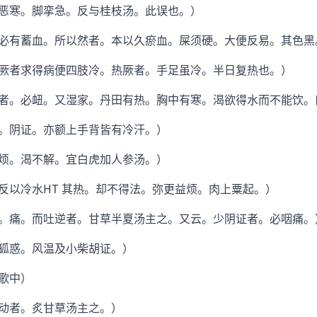
寒。脚挛急。反与桂枝汤。此误也。）
有蓄血。所以然者。本以久瘀血。屎须硬。大便反易。其色黑
者求得病便四肢冷。热厥者。手足虽冷。半日复热也。）
。必衄。又湿家。丹田有热。胸中有寒。渴欲得水而不能饮。
阴证。亦额上手背皆有冷汗。）
。渴不解。宜白虎加人参汤。）
以冷水HT 其热。却不得法。弥更益烦。肉上粟起。）
痛。而吐逆者。甘草半夏汤主之。又云。少阴证者。必咽痛。
惑。风温及小柴胡证。）
歌中）
动者。炙甘草汤主之。）