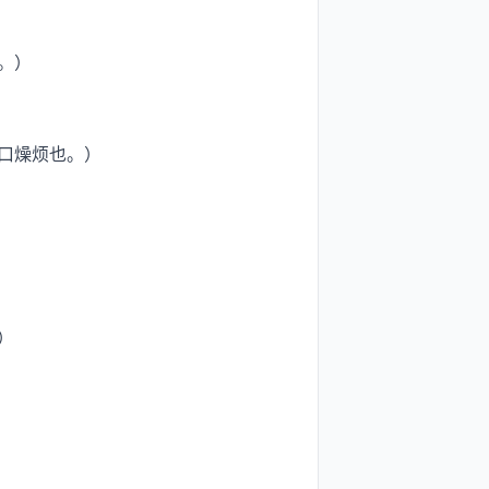
。）
口燥烦也。）
）