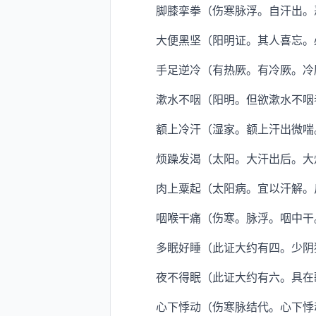
脚膝挛拳（伤寒脉浮。自汗出。恶
大便黑坚（阳明证。其人喜忘。必
手足逆冷（有热厥。有冷厥。冷厥
漱水不咽（阳明。但欲漱水不咽者
额上冷汗（湿家。额上汗出微喘。
烦躁发渴（太阳。大汗出后。大烦
肉上粟起（太阳病。宜以汗解。反
咽喉干痛（伤寒。脉浮。咽中干。
多眠好睡（此证大约有四。少阴狐
夜不得眠（此证大约有六。具在
心下悸动（伤寒脉结代。心下悸