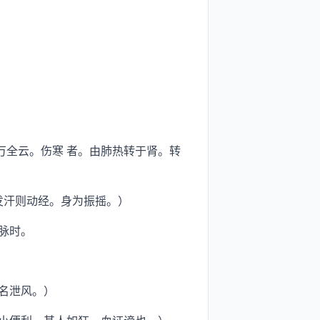
。
万全云。伤寒 者。由肺热转于肾。转
发汗则动经。身为振摇。）
脉时。
名泄风。）