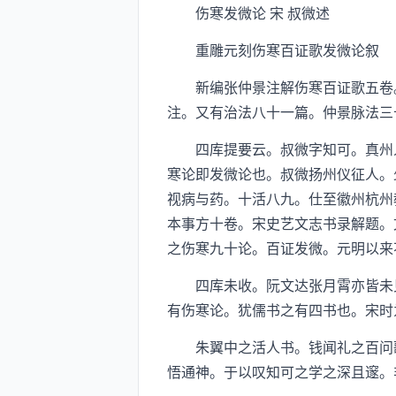
伤寒发微论 宋 叔微述
重雕元刻伤寒百证歌发微论叙
新编张仲景注解伤寒百证歌五卷。
注。又有治法八十一篇。仲景脉法三
四库提要云。叔微字知可。真州人
寒论即发微论也。叔微扬州仪征人。
视病与药。十活八九。仕至徽州杭州
本事方十卷。宋史艺文志书录解题。
之伤寒九十论。百证发微。元明以来
四库未收。阮文达张月霄亦皆未见
有伤寒论。犹儒书之有四书也。宋时
朱翼中之活人书。钱闻礼之百问歌
悟通神。于以叹知可之学之深且邃。