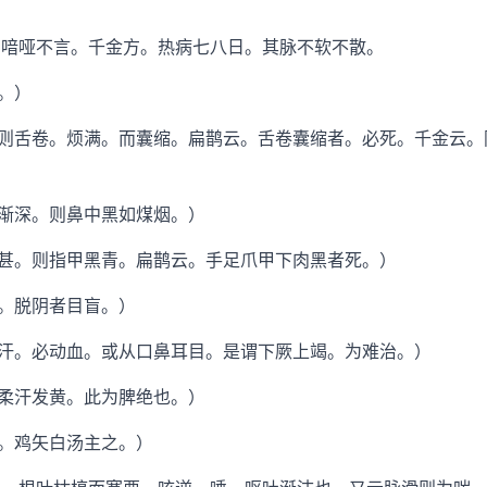
喑哑不言。千金方。热病七八日。其脉不软不散。
。）
舌卷。烦满。而囊缩。扁鹊云。舌卷囊缩者。必死。千金云。
深。则鼻中黑如煤烟。）
。则指甲黑青。扁鹊云。手足爪甲下肉黑者死。）
。脱阴者目盲。）
。必动血。或从口鼻耳目。是谓下厥上竭。为难治。）
汗发黄。此为脾绝也。）
。鸡矢白汤主之。）