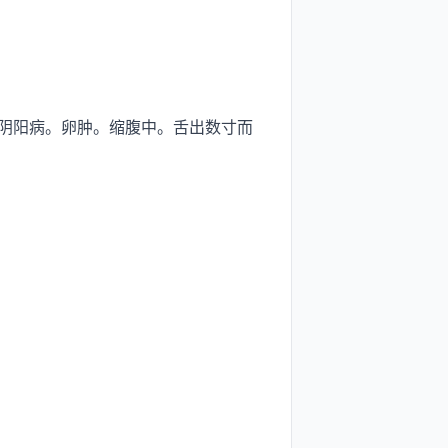
阴阳病。卵肿。缩腹中。舌出数寸而