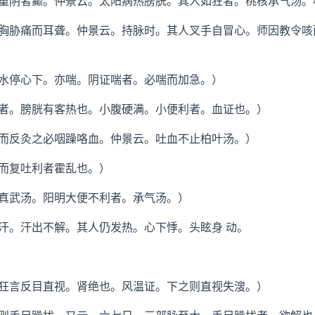
阴者癫。仲景云。太阳病热膀胱。其人如狂者。桃核承气汤。
胁痛而耳聋。仲景云。持脉时。其人叉手自冒心。师因教令咳
停心下。亦喘。阴证喘者。必喘而加急。）
。膀胱有客热也。小腹硬满。小便利者。血证也。）
反灸之必咽躁咯血。仲景云。吐血不止柏叶汤。）
而复吐利者霍乱也。）
武汤。阳明大便不利者。承气汤。）
。汗出不解。其人仍发热。心下悸。头眩身 动。
言反目直视。肾绝也。风温证。下之则直视失溲。）