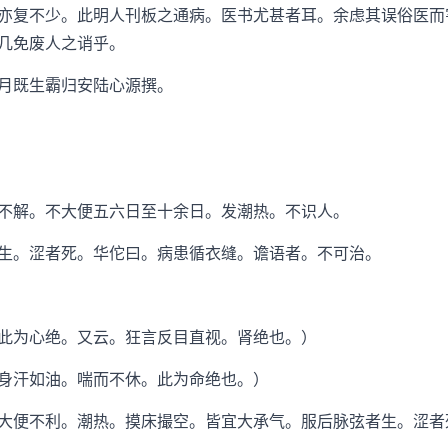
复不少。此明人刊板之通病。医书尤甚者耳。余虑其误俗医而
几免废人之诮乎。
月既生霸归安陆心源撰。
解。不大便五六日至十余日。发潮热。不识人。
。涩者死。华佗曰。病患循衣缝。谵语者。不可治。
为心绝。又云。狂言反目直视。肾绝也。）
汗如油。喘而不休。此为命绝也。）
便不利。潮热。摸床撮空。皆宜大承气。服后脉弦者生。涩者