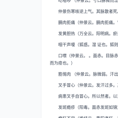
吃噫哕 （仲景云。寸口脉微而涩
仲景伤寒咳逆上气。其脉散者死
膈肉拒痛（仲景云。膈肉拒痛。胃
发黄胆热（万全云。阳明病。瘀热
咽干声嗄（狐惑。湿 证也。狐则
口噤（仲景云。 。面赤。目脉赤。
而为痉也。）
筋惕肉 （仲景云。脉微弱。汗出恶
叉手冒心（仲景云。发汗过多。其
病患叉手自冒心。所以然者。以
发斑瘾疹（阳毒。面赤发斑如锦文