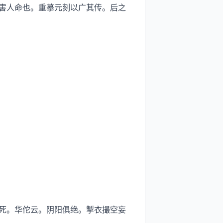
害人命也。重摹元刻以广其传。后之
死。华佗云。阴阳俱绝。掣衣撮空妄