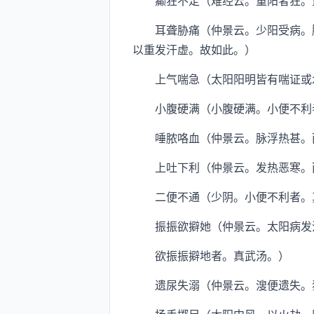
癫狂不定（难经云。重阳者狂。重
耳聋胁痛（仲景云。少阳受病。胸
以重发汗虚。故如此。）
上气喘急（太阳阳明皆有喘证或水
小腹硬满（小腹硬满。小便不利者
唾脓咯血（仲景云。脉浮热甚。而
上吐下利（仲景云。发热恶寒。
二便不通（少阴。小便不利者。真
振振欲擗她（仲景云。太阳病发汗
欲振振擗地者。真武汤。）
遗尿失溺（仲景云。溲便遗失。狂