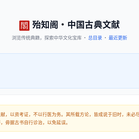
殆知阁
·
中国古典文献
浏览
传统典籍，
探索
中华文化宝库
·
总目录
·
最近更新
文献，以资考证，不以行医为务。其所载方论，皆成说于旧时，未必
师，毋据古书自行诊治，以免延误。