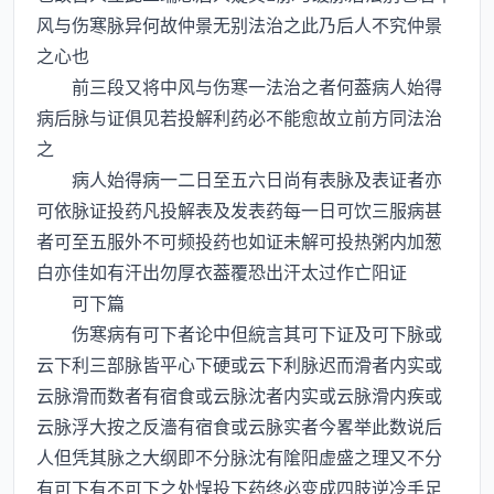
风与伤寒脉异何故仲景无别法治之此乃后人不究仲景
之心也
前三段又将中风与伤寒一法治之者何葢病人始得
病后脉与证俱见若投解利药必不能愈故立前方同法治
之
病人始得病一二日至五六日尚有表脉及表证者亦
可依脉证投药凡投解表及发表药每一日可饮三服病甚
者可至五服外不可频投药也如证未解可投热粥内加葱
白亦佳如有汗出勿厚衣葢覆恐出汗太过作亡阳证
可下篇
伤寒病有可下者论中但綂言其可下证及可下脉或
云下利三部脉皆平心下硬或云下利脉迟而滑者内实或
云脉滑而数者有宿食或云脉沈者内实或云脉滑内疾或
云脉浮大按之反濇有宿食或云脉实者今畧举此数说后
人但凭其脉之大纲即不分脉沈有隂阳虚盛之理又不分
有可下有不可下之处悮投下药终必变成四肢逆冷手足