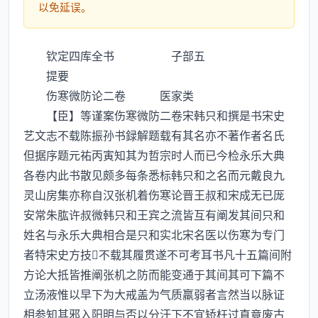
以免延误。
钦定四库全书 子部五
提要
伤寒微防论二卷 医家类
【臣】等谨案伤寒微防二卷宋韩只和撰是书宋史
艺文志不载陈振孙书録解题载有其名亦不著作者名氏
但据序题元祐丙寅知其为哲宗时人而已今检永乐大典
各卷内此书散见颇多每条悉标韩只和之名而元戴良九
灵山房集亦称自汉张机着伤寒论晋王叔和宋成无已厐
安常朱肱许叔微韩只和王宾之流皆互有阐发其间只和
姓名与永乐大典相合是只和实北宋名医以伤寒为专门
者特宋史方技不载其履贯遂不可考耳书凡十五篇间附
方论大抵皆推阐张机之防而能变通于其间其可下篇不
立汤液惟以早下为大戒盖为气质羸弱者言然当以脉证
相参知其邪入阳明与否以分汗下不宜矫枉过直竟废古