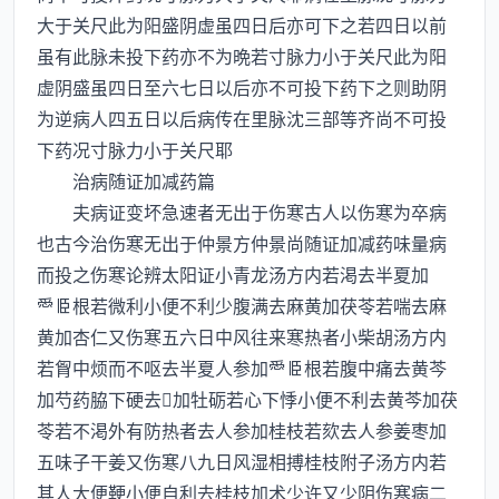
大于关尺此为阳盛阴虚虽四日后亦可下之若四日以前
虽有此脉未投下药亦不为晩若寸脉力小于关尺此为阳
虚阴盛虽四日至六七日以后亦不可投下药下之则助阴
为逆病人四五日以后病传在里脉沈三部等齐尚不可投
下药况寸脉力小于关尺耶
治病随证加减药篇
夫病证变坏急速者无出于伤寒古人以伤寒为卒病
也古今治伤寒无出于仲景方仲景尚随证加减药味量病
而投之伤寒论辨太阳证小青龙汤方内若渇去半夏加
根若微利小便不利少腹满去麻黄加茯苓若喘去麻
黄加杏仁又伤寒五六日中风往来寒热者小柴胡汤方内
若胷中烦而不呕去半夏人参加根若腹中痛去黄芩
加芍药脇下硬去加牡砺若心下悸小便不利去黄芩加茯
苓若不渇外有防热者去人参加桂枝若欬去人参姜枣加
五味子干姜又伤寒八九日风湿相搏桂枝附子汤方内若
其人大便鞕小便自利去桂枝加术少许又少阴伤寒病二