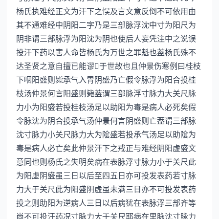
杨氏执难经正文为汗下之悮及言文意反倒不可依用由
其不通难经中阴阳二字乃是三部脉浮沈中寸为阳尺为
阴非谓三部脉浮为阳沈为阴也使后人妄凭注中之说误
投汗下药以害人命皆杨氏为万世之罪魁也葢杨氏殊不
达圣贤之意自擅已能谬于世故也且仲景伤寒例曰桂枝
下咽阳盛则毙承气入胃阴盛乃亡假令脉浮为阳合投桂
枝汤仲景何言阳盛则毙葢谓三部脉浮寸脉力大关尺脉
力小为阳盛若投桂枝汤足以助阳为毒是病人必死矣假
令脉沈为阴合投承气汤仲景何言阴盛则亡葢谓三部脉
沈寸脉力小关尺脉力大为隂盛若投承气汤足以助隂为
毒是病人必亡矣此仲景汗下之戒正与难经阴阳虚盛文
意同也则杨氏之失明矣病在表脉浮寸脉力小于关尺此
为阳虚阴盛虽三日以后至四五日亦可投发表药若寸脉
力大于关尺此为阳盛阴虚虽未满三日亦不可投发表药
投之则助阳为逆病人三日以后病犹在表脉浮三部齐等
尚不可投汗药况寸脉力大于关尺耶病在里脉沈寸脉力