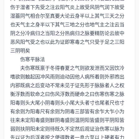
伤于湿者下先受之注云阳气炎上故受风阴气润下故受
湿葢同气相合尔至真要大论云身半以上其气三天之分
也天气主之身半以下其气三地之分也地气主之注云当
阴之分冷病归之当阳之分热病归之脉要精防论云故中
恶风阳气受之也以此为证即寒毒之气只受于足之三阳
三阴明矣
伤寒平脉法
夫伤寒既禀于冬得春夏之气则欲发泄而又因饮冷
嗜欲则触起因冲风雨则迫动因他人病所着则外邪喣出
内邪既病之后变动不常未见于证先形于脉脉者人之权
衡浮数而软命之曰伤风浮数而硬命之曰伤寒伤寒之脉
阳毒则头大尾小阴毒则头小尾大头者寸也尾者尺也寸
有余则为阳毒尺有余则为阴毒三部皆有余乍大乍小为
往来未定阳毒盛则觧阴毒盛则温阴阳皆盛则平阴阳皆
弱则扶阴阳未定则待既久不定然后观证治伤寒以脉为
先以证为后浮者按之便得数者一息六至以上硬者有力