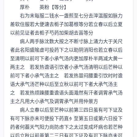
厚朴 英粉【等分】
右为末每服二钱水一盏煎至七分去滓温服如脉力
差软住服若大便溏去栀子加葛根等分若立春以后立夏
以前见证者去栀子芍药加柴胡去苖等分
病人两手脉沈数大按之不断寸脉上涌力大于关尺
者此名阳盛隂虚可投药下之以助阴消阳也若立春以后
至清明以前可下者小承气汤内更加厚朴半两减大黄一
两主之 若发热谵语引饮者小承气汤清明以后芒种以
前可下者小承气汤主之 若发热冒闷腰重引饮时时谵
语大承气汤芒种以后至立秋以前可下者大承气汤主
之 若发热烦躁腰重谵语头面濈然有汗者调胃承气汤
主之凡用大小承气及调胃承气并用仲景方
病人立春以后至芒种以前第三四日虽有可下证及
有可下脉亦未可便投下药直至第五日或第六日投下
药者何葢天气阳力尚防虑下之太过变成坏病也若芒种
以后立秋以前虽第二三日有可下证及有可下脉亦未可