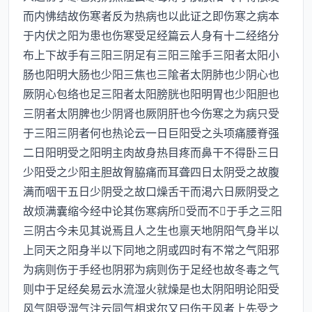
而内怫结故伤寒者反为热病也以此证之即伤寒之病本
于内伏之阳为患也伤寒受足经篇云人身有十二经络分
布上下故手有三阳三阴足有三阳三隂手三阳者太阳小
肠也阳明大肠也少阳三焦也三隂者太阴肺也少阴心也
厥阴心包络也足三阳者太阳膀胱也阳明胃也少阳胆也
三阴者太阴脾也少阴肾也厥阴肝也今伤寒之为病只受
于三阳三阴者何也热论云一日巨阳受之头项痛腰脊强
二日阳明受之阳明主肉故身热目疼而鼻干不得卧三日
少阳受之少阳主胆故胷脇痛而耳聋四日太阴受之故腹
满而咽干五日少阴受之故口燥舌干而渇六日厥阴受之
故烦满囊缩今经中论其伤寒病所受而不于手之三阳
三阴古今未见其说焉且人之生也禀天地阴阳气身半以
上同天之阳身半以下同地之阴或四时有不常之气阳邪
为病则伤于手经也阴邪为病则伤于足经也故冬毒之气
则中于足经矣易云水流湿火就燥是也太阴阳明论阳受
风气阴受湿气注云同气相求尔又曰伤于风者上先受之