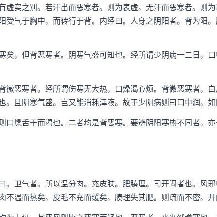
有虚实之别。若汗出而恶寒者。则为表虚。无汗而恶寒者。则为
阳受气于胸中。而转行于背。内经曰。人身之阴阳者。背为阳。
矣。但背恶寒者。阴寒气盛可知也。经所谓少阴病一二日。口
微恶寒者。经所谓伤寒无大热。口燥渴心烦。背微恶寒者。白
也。且阴寒气盛。岂又能消耗津液。故于少阴病则曰口中润。如
口燥舌干而渴也。二者均是背恶寒。要辨阴阳寒热不同者。亦
。卫气者。所以温分肉。充皮肤。肥腠理。司开阖者也。风邪
肉不温而热矣。皮毛不充而缓矣。腠理失其肥。则疏而不密。开