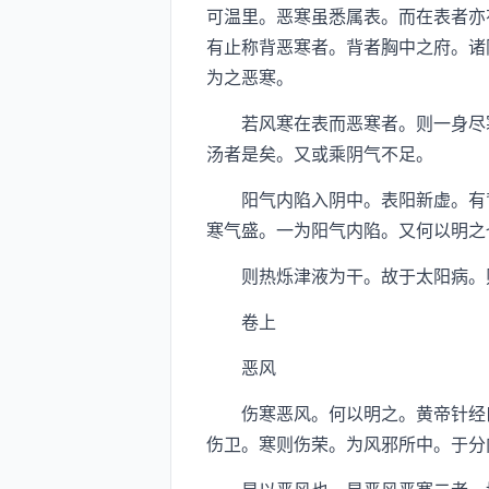
可温里。恶寒虽悉属表。而在表者亦
有止称背恶寒者。背者胸中之府。诸
为之恶寒。
若风寒在表而恶寒者。则一身尽寒
汤者是矣。又或乘阴气不足。
阳气内陷入阴中。表阳新虚。有背
寒气盛。一为阳气内陷。又何以明之
则热烁津液为干。故于太阳病。则
卷上
恶风
伤寒恶风。何以明之。黄帝针经曰
伤卫。寒则伤荣。为风邪所中。于分