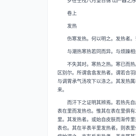
岁在壬戌八月望日锦 山严器之序
卷上
发热
伤寒发热。何以明之。发热者。谓
与潮热寒热若同而异。与烦躁相类
不失其时。寒热之热。寒已而热。
区别尔。所谓翕翕发热者。谓若合羽
与调胃承气汤攻下以涤之。其发热属
来。
而汗下之证明其辨焉。若热先自皮
表在里而发热也。惟其在表在里俱有
里。其发热者。或始自皮肤而渐传里
表也。其在半表半里发热者。则表里