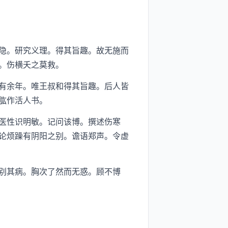
隐。研究义理。得其旨趣。故无施而
。伤横夭之莫救。
有余年。唯王叔和得其旨趣。后人皆
肱作活人书。
医性识明敏。记问该博。撰述伤寒
论烦躁有阴阳之别。谵语郑声。令虚
别其病。胸次了然而无惑。顾不博