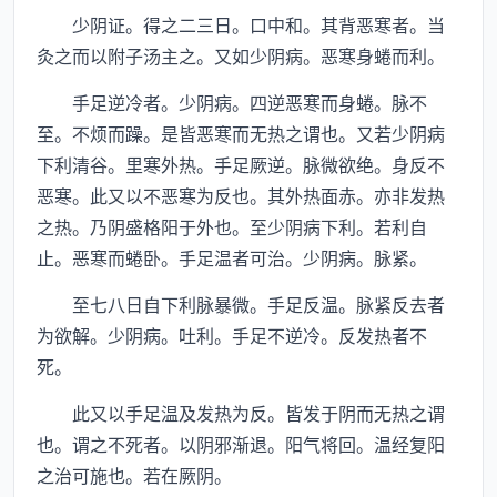
少阴证。得之二三日。口中和。其背恶寒者。当
灸之而以附子汤主之。又如少阴病。恶寒身蜷而利。
手足逆冷者。少阴病。四逆恶寒而身蜷。脉不
至。不烦而躁。是皆恶寒而无热之谓也。又若少阴病
下利清谷。里寒外热。手足厥逆。脉微欲绝。身反不
恶寒。此又以不恶寒为反也。其外热面赤。亦非发热
之热。乃阴盛格阳于外也。至少阴病下利。若利自
止。恶寒而蜷卧。手足温者可治。少阴病。脉紧。
至七八日自下利脉暴微。手足反温。脉紧反去者
为欲解。少阴病。吐利。手足不逆冷。反发热者不
死。
此又以手足温及发热为反。皆发于阴而无热之谓
也。谓之不死者。以阴邪渐退。阳气将回。温经复阳
之治可施也。若在厥阴。