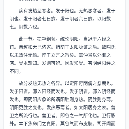
病有发热恶寒者。发于阳也。无热恶寒者。发于
阴也。发于阳者七日愈。发于阴者六日愈。以阳数
七。阴数六也。
此一节。提挈纲领。统论阴阳。当冠于六经之
首。自叔和无己诸家。错简于太阳脉证之后。致喻氏
以未热注无热。悖于立言之旨矣。盖仲景以外邪之
感。受本难知。发则可辨。因发知受。有阴经阳经之
不同。
故分发热无热之各异。以定阳奇阴偶之愈期也。
发于阳者。邪入阳经而发也。发于阴者。邪入阴经而
发也。即阴阳应象论所谓阳胜则身热。阴胜则身寒。
阴阳更胜之变也。发热恶寒者。如太阳居身之表。营
卫之所流行也。营卫者。即谷之一气所化也。卫行脉
外。本下焦命门之真阳。蒸谷气而布皮肤。司开阖而