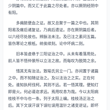
少阴篇中。而又汇于此篇之尽处者。亦以厥阴经阴中
有阳。
多痈脓便血之证。故又总聚于一篇之中也。其阴
阳易及瘥后诸复证。乃病后遗证。亦在厥阴篇后者。
以六经尽处故也。辨脉法未注。及已注之素问五篇。
皆伤寒论之根柢。统俟续刻。论中坏病二则。
旧本皆虚悬于三阳证治之中。从未有着落用处。
前人皆不悟仲景所以立法之故。而每叹为脱简之余。
惜其无有治法。致喻氏另立一门。亦间置于诸篇
之中。而不知随证治之。及以法治之之实。正在何
处。谁知执柯伐柯。其则不远。若一悟其理。便知灯
即是火。何必道迩求远。焉用叹息为哉。今以太阳病
桂枝不中与也一条。列于太阳上编。桂枝汤正治之
后。其下文误汗误下误吐误用温针之诸变逆证。即坏