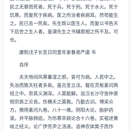
民之无罪而死者。死于兵。死于刑。死于水火。死于
饥寒。而复死于疾病。医之所治者疾病耳。然苟能生
之。民已去一死矣。先生既以医生人。而复以书告天
下后世之生人者。虽谓先生之书辅君相之所不及。可
也。
康熙戊子长至日同里年家眷弟严虞 书
自序
夫天地间风寒暑湿之邪。皆可为病。人若中之。
失治而致夭枉者多矣。虽古圣立法。载在灵枢素问两
经之中。奈其义渊深。人莫能解。迨汉长沙守张仲景
悯宗族之沦丧。伤横夭之莫救。乃勤古训。博采众
方。撰用素问九卷。八十一难。阴阳大论。胎胪药
录。并平脉辨症。为伤寒卒病论合十六卷。实祖述黄
岐之经义。论广伊芳尹之汤液。追神农体箕子而作