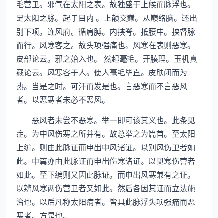
毛营卫。邪气在太阳之表。故独盛于上候而脉浮也。
足太阳之脉。起于目内 。上额交巅。从巅络脑。还出
别下项。连风府。循肩膊。内挟脊。抵腰中。挟督脉
而行。风寒客之。故头项强痛也。风寒在表则恶寒。
皮部论云。邪之始入也。 然起毫毛。开腠理。玉机真
藏论云。风寒客于人。使人毫毛毕直。皮肤闭而为
热。当是之时。可汗而发是也。言恶寒而不言恶风
者。以恶寒者未必不恶风。
恶风者未尝不恶寒。举一即可该其义也。此条见
症。为中风伤寒之所并有。故总举之为篇首。至太阳
上编。则由此脉证而申出中风诸证。以别风伤卫者如
此。中篇亦由此脉证而申出伤寒诸证。以见寒伤营者
如此。至下编则又因此脉证。而申出风寒兼有之证。
以辨风寒两伤营卫者又如此。然后各因其证而立法施
治也。以后凡称太阳病者。皆具此脉浮头项强痛而恶
寒者。方是也。