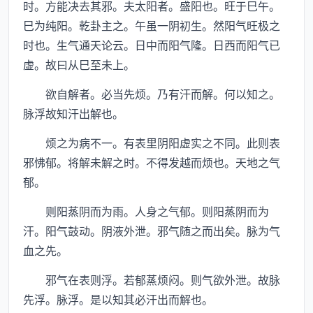
时。方能决去其邪。夫太阳者。盛阳也。旺于巳午。
巳为纯阳。乾卦主之。午虽一阴初生。然阳气旺极之
时也。生气通天论云。日中而阳气隆。日西而阳气已
虚。故曰从巳至未上。
欲自解者。必当先烦。乃有汗而解。何以知之。
脉浮故知汗出解也。
烦之为病不一。有表里阴阳虚实之不同。此则表
邪怫郁。将解未解之时。不得发越而烦也。天地之气
郁。
则阳蒸阴而为雨。人身之气郁。则阳蒸阴而为
汗。阳气鼓动。阴液外泄。邪气随之而出矣。脉为气
血之先。
邪气在表则浮。若郁蒸烦闷。则气欲外泄。故脉
先浮。脉浮。是以知其必汗出而解也。