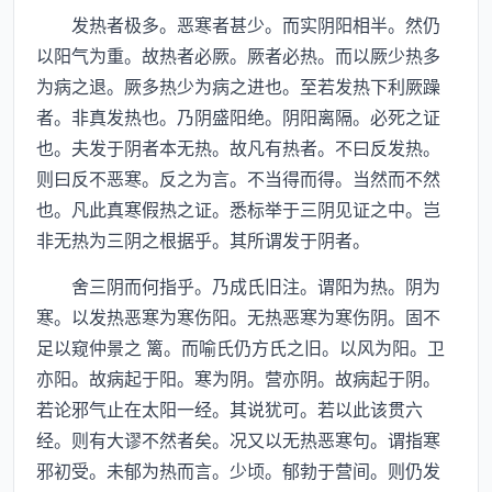
发热者极多。恶寒者甚少。而实阴阳相半。然仍
以阳气为重。故热者必厥。厥者必热。而以厥少热多
为病之退。厥多热少为病之进也。至若发热下利厥躁
者。非真发热也。乃阴盛阳绝。阴阳离隔。必死之证
也。夫发于阴者本无热。故凡有热者。不曰反发热。
则曰反不恶寒。反之为言。不当得而得。当然而不然
也。凡此真寒假热之证。悉标举于三阴见证之中。岂
非无热为三阴之根据乎。其所谓发于阴者。
舍三阴而何指乎。乃成氏旧注。谓阳为热。阴为
寒。以发热恶寒为寒伤阳。无热恶寒为寒伤阴。固不
足以窥仲景之 篱。而喻氏仍方氏之旧。以风为阳。卫
亦阳。故病起于阳。寒为阴。营亦阴。故病起于阴。
若论邪气止在太阳一经。其说犹可。若以此该贯六
经。则有大谬不然者矣。况又以无热恶寒句。谓指寒
邪初受。未郁为热而言。少顷。郁勃于营间。则仍发