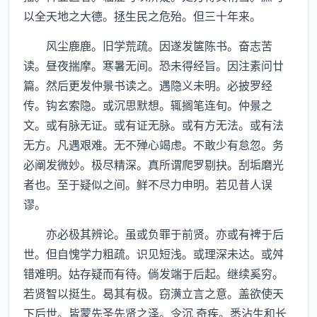
以全天地之大德。拯生民之危殆。但三十年来。
风尘鹿鹿。旧学荒疏。因遂发箧陈书。奋志苦
读。昼夜揣摩。寒暑无间。恐未得经旨。因注素问廿
篇。然后更发仲景书读之。遇隐义未明。必披罗经
传。钩玄索隐。或沉思默想。辄搁笔连旬。仲景之
文。或有脉无证。或有证无脉。或有方无法。或有法
无方。凡遇艰难。无不殚心竭虑。不敢少有怠忽。务
必阐发微妙。极尽精深。真所谓爬罗剔抉。刮垢磨光
者也。至于疑似之间。鲜不尽力申明。若见昔人误
谬。
亦必极其辨论。虽或负罪于前贤。亦或有裨于后
世。但自愧学力粗疏。识见短浅。或理深未达。或舛
错难明。姑存疑而有待。倘发端于后起。继续奚穷。
若贤智以挺生。曷其有极。窃潢立言之意。盖欲使天
下后世。皆蒙先圣先贤之泽。令沉 奇疾。悉沾生和长