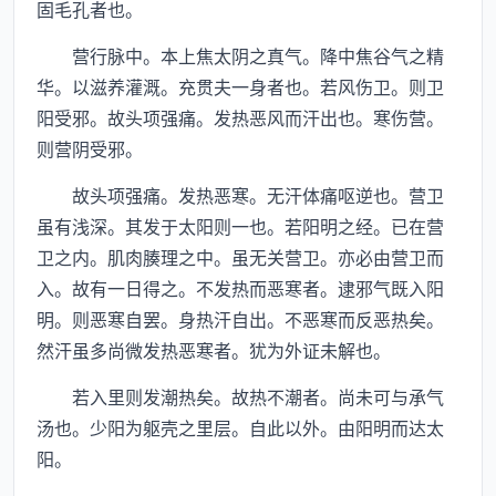
固毛孔者也。
营行脉中。本上焦太阴之真气。降中焦谷气之精
华。以滋养灌溉。充贯夫一身者也。若风伤卫。则卫
阳受邪。故头项强痛。发热恶风而汗出也。寒伤营。
则营阴受邪。
故头项强痛。发热恶寒。无汗体痛呕逆也。营卫
虽有浅深。其发于太阳则一也。若阳明之经。已在营
卫之内。肌肉腠理之中。虽无关营卫。亦必由营卫而
入。故有一日得之。不发热而恶寒者。逮邪气既入阳
明。则恶寒自罢。身热汗自出。不恶寒而反恶热矣。
然汗虽多尚微发热恶寒者。犹为外证未解也。
若入里则发潮热矣。故热不潮者。尚未可与承气
汤也。少阳为躯壳之里层。自此以外。由阳明而达太
阳。