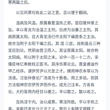
寒两篇之后。
以见风寒均有此二证之意。且以便于翻阅。
温病及风温。原属春夏温热之邪。尝窃推仲景之
旨。本以青龙为治温之主剂。白虎为治暑之主剂。其
病原属太阳。且大青龙汤已作太阳下编首条之主治。
故亦当附于太阳下编之后。其 湿 三症。叔和虽云三种
宜应别论。然邪由营卫而入。其证原属太阳。故亦称
太阳病。所以附于太阳之末。论中一百一十二方。宋
儒臣林亿奉敕校正医书。其序伤寒论云。晋皇甫谧作
甲乙经序。谓伊芳尹以元圣之才。撰用神农本草以为
汤液。汉张仲景论广汤液为十数卷。用之多验。则其
方法祖神农宗伊芳尹而作也。成无己注本。方各有
论。大约皆用内经甘以缓之。辛以散之。酸以收之。
及热淫于内。治以咸寒。寒淫所胜。平以辛热之
类。未能尽发长沙立法之义。致后人有随文顺释之