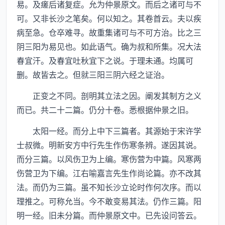
易。及瘥后诸复症。允为仲景原文。而后之诸可与不
可。又非长沙之笔矣。何以知之。其卷首云。夫以疾
病至急。仓卒难寻。故重集诸可与不可方治。比之三
阴三阳为易见也。如此语气。确为叔和所集。况大法
春宜汗。及春宜吐秋宜下之说。于理未通。均属可
删。故皆去之。但就三阳三阴六经之证治。
正变之不同。剖明其立法之因。阐发其制方之义
而已。共二十二篇。仍分十卷。悉根据仲景之旧。
太阳一经。而分上中下三篇者。其源始于宋许学
士叔微。明新安方中行先生作伤寒条辨。遂因其说。
而分三篇。以风伤卫为上编。寒伤营为中篇。风寒两
伤营卫为下编。江右喻嘉言先生作尚论篇。亦不改其
法。而仍为三篇。虽不知长沙立论时作何次序。而以
理推之。可称允当。今不敢变易其法。仍作三篇。阳
明一经。旧未分篇。而仲景原文中。已先设问答云。