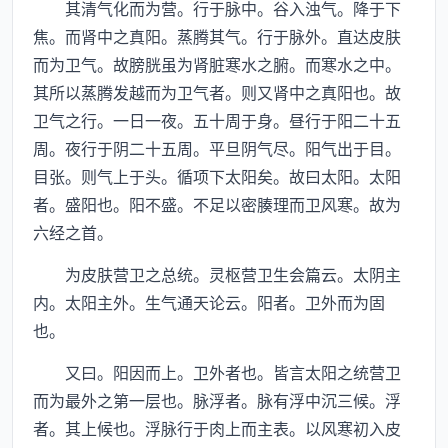
其清气化而为营。行于脉中。谷入浊气。降于下
焦。而肾中之真阳。蒸腾其气。行于脉外。直达皮肤
而为卫气。故膀胱虽为肾脏寒水之腑。而寒水之中。
其所以蒸腾发越而为卫气者。则又肾中之真阳也。故
卫气之行。一日一夜。五十周于身。昼行于阳二十五
周。夜行于阴二十五周。平旦阴气尽。阳气出于目。
目张。则气上于头。循项下太阳矣。故曰太阳。太阳
者。盛阳也。阳不盛。不足以密腠理而卫风寒。故为
六经之首。
为皮肤营卫之总统。灵枢营卫生会篇云。太阴主
内。太阳主外。生气通天论云。阳者。卫外而为固
也。
又曰。阳因而上。卫外者也。皆言太阳之统营卫
而为最外之第一层也。脉浮者。脉有浮中沉三候。浮
者。其上候也。浮脉行于肉上而主表。以风寒初入皮