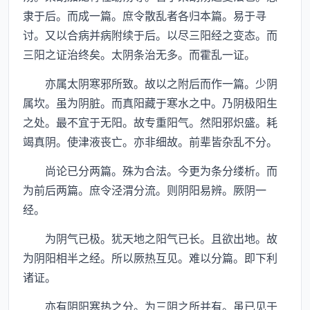
隶于后。而成一篇。庶令散乱者各归本篇。易于寻
讨。又以合病并病附续于后。以尽三阳经之变态。而
三阳之证治终矣。太阴条治无多。而霍乱一证。
亦属太阴寒邪所致。故以之附后而作一篇。少阴
属坎。虽为阴脏。而真阳藏于寒水之中。乃阴极阳生
之处。最不宜于无阳。故专重阳气。然阳邪炽盛。耗
竭真阴。使津液丧亡。亦非细故。前辈皆杂乱不分。
尚论已分两篇。殊为合法。今更为条分缕析。而
为前后两篇。庶令泾渭分流。则阴阳易辨。厥阴一
经。
为阴气已极。犹天地之阳气已长。且欲出地。故
为阴阳相半之经。所以厥热互见。难以分篇。即下利
诸证。
亦有阴阳寒热之分。为三阴之所并有。虽已见于