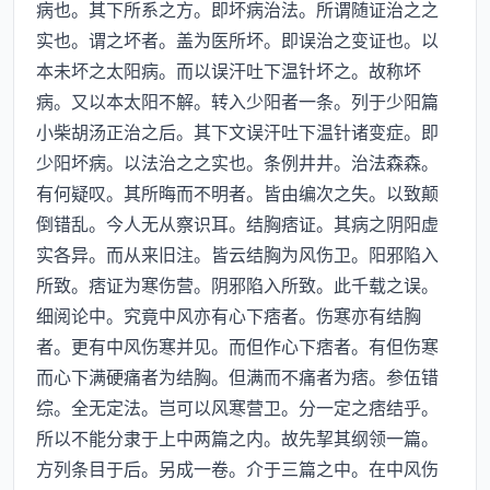
病也。其下所系之方。即坏病治法。所谓随证治之之
实也。谓之坏者。盖为医所坏。即误治之变证也。以
本未坏之太阳病。而以误汗吐下温针坏之。故称坏
病。又以本太阳不解。转入少阳者一条。列于少阳篇
小柴胡汤正治之后。其下文误汗吐下温针诸变症。即
少阳坏病。以法治之之实也。条例井井。治法森森。
有何疑叹。其所晦而不明者。皆由编次之失。以致颠
倒错乱。今人无从察识耳。结胸痞证。其病之阴阳虚
实各异。而从来旧注。皆云结胸为风伤卫。阳邪陷入
所致。痞证为寒伤营。阴邪陷入所致。此千载之误。
细阅论中。究竟中风亦有心下痞者。伤寒亦有结胸
者。更有中风伤寒并见。而但作心下痞者。有但伤寒
而心下满硬痛者为结胸。但满而不痛者为痞。参伍错
综。全无定法。岂可以风寒营卫。分一定之痞结乎。
所以不能分隶于上中两篇之内。故先挈其纲领一篇。
方列条目于后。另成一卷。介于三篇之中。在中风伤