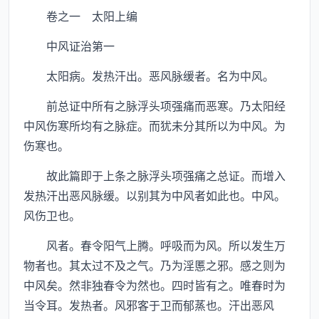
卷之一 太阳上编
中风证治第一
太阳病。发热汗出。恶风脉缓者。名为中风。
前总证中所有之脉浮头项强痛而恶寒。乃太阳经
中风伤寒所均有之脉症。而犹未分其所以为中风。为
伤寒也。
故此篇即于上条之脉浮头项强痛之总证。而增入
发热汗出恶风脉缓。以别其为中风者如此也。中风。
风伤卫也。
风者。春令阳气上腾。呼吸而为风。所以发生万
物者也。其太过不及之气。乃为淫慝之邪。感之则为
中风矣。然非独春令为然也。四时皆有之。唯春时为
当令耳。发热者。风邪客于卫而郁蒸也。汗出恶风