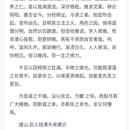
养之仁。是以直溯源流。深穷根柢。推求灵素。辨论
阴阳。援古证今。分经辨证。令读之者。知症所自
起。变所由生。且明其立法之义。用药之因。倘得道
理分明。自然识见朗澈。但圣经难读。学人畏难。苟
非潜心探索。刻意研精。焉有不求而自至者哉。呜
呼。道风久坏。邪说横行。渐渍日久。入人甚深。讹
伪相沿。俗习难改。恐一言之绵力。
不足以回倾倒之狂澜。半隙之微光。岂能照漫漫
之长夜乎。姑录存之。以俟英贤继起。自能发先圣之
意旨。
为吾道之干城。设以余言。为糠 之导。而极尽其
广大精微。则斯道之幸。亦斯民之幸也。余又何慊
焉。
虞山 后人钱潢天来甫识