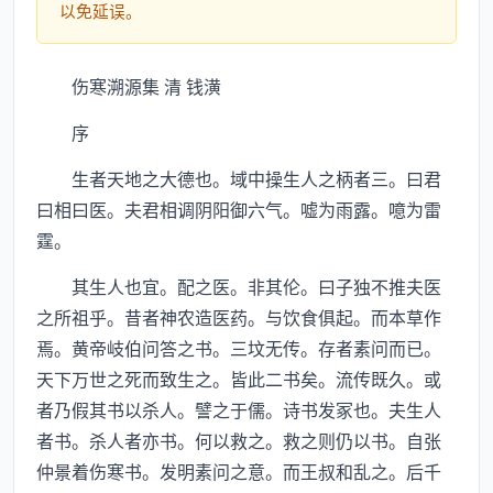
以免延误。
伤寒溯源集 清 钱潢
序
生者天地之大德也。域中操生人之柄者三。曰君
曰相曰医。夫君相调阴阳御六气。嘘为雨露。噫为雷
霆。
其生人也宜。配之医。非其伦。曰子独不推夫医
之所祖乎。昔者神农造医药。与饮食俱起。而本草作
焉。黄帝岐伯问答之书。三坟无传。存者素问而已。
天下万世之死而致生之。皆此二书矣。流传既久。或
者乃假其书以杀人。譬之于儒。诗书发冢也。夫生人
者书。杀人者亦书。何以救之。救之则仍以书。自张
仲景着伤寒书。发明素问之意。而王叔和乱之。后千