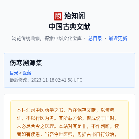
殆知阁
中国古典文献
浏览
传统典籍，
探索
中华文化宝库
·
总目录
·
最近更新
伤寒溯源集
目录
>
医藏
最后修改：
2023-11-18 02:41:58 UTC
本栏汇录中医药学之书，旨在保存文献，以资考
证，不以行医为务。其所载方论，皆成说于旧时，
未必尽合今之医理。本站对其是非，不作判断。读
者如有疾患，当咨今世医师，毋据古书自行诊治，