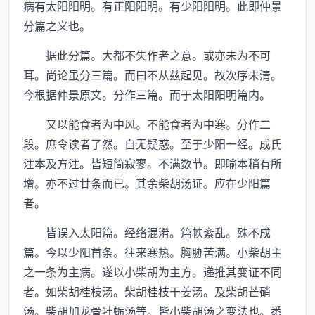
病有太阳阳明。有正阳阳明。有少阳阳明。此即仲景
分篇之义也。
据此分篇。大都不失作者之意。或亦未为不可
耳。尚论虽分三篇。而曰不从兹起见。故次序未清。
今根据仲景原文。分作三篇。而于太阳阳明篇内。
又以能食者为中风。不能食者为中寒。分作二
段。庶令读者了然。自无疑惑。至于少阳一经。成氏
注本及方注。皆短简寂寥。不满数节。即喻本稍有所
增。亦不过廿条而已。其余柴胡汤证。应在少阳篇
者。
皆误入太阳篇。经络混淆。篇帙紊乱。殊不成
篇。今以少阳首条。往来寒热。胸胁苦满。小柴胡主
之一条为主病。遂以小柴胡为主方。递推其变证不同
者。如柴胡桂枝汤。柴胡桂枝干姜汤。及柴胡芒硝
汤。柴胡加龙骨牡蛎汤等。皆小柴胡汤之变法也。悉