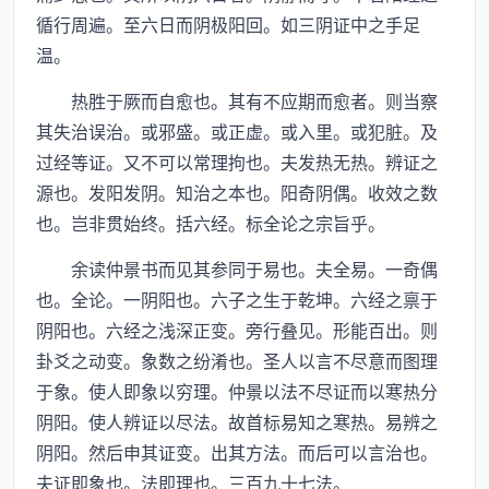
循行周遍。至六日而阴极阳回。如三阴证中之手足
温。
热胜于厥而自愈也。其有不应期而愈者。则当察
其失治误治。或邪盛。或正虚。或入里。或犯脏。及
过经等证。又不可以常理拘也。夫发热无热。辨证之
源也。发阳发阴。知治之本也。阳奇阴偶。收效之数
也。岂非贯始终。括六经。标全论之宗旨乎。
余读仲景书而见其参同于易也。夫全易。一奇偶
也。全论。一阴阳也。六子之生于乾坤。六经之禀于
阴阳也。六经之浅深正变。旁行叠见。形能百出。则
卦爻之动变。象数之纷淆也。圣人以言不尽意而图理
于象。使人即象以穷理。仲景以法不尽证而以寒热分
阴阳。使人辨证以尽法。故首标易知之寒热。易辨之
阴阳。然后申其证变。出其方法。而后可以言治也。
夫证即象也。法即理也。三百九十七法。