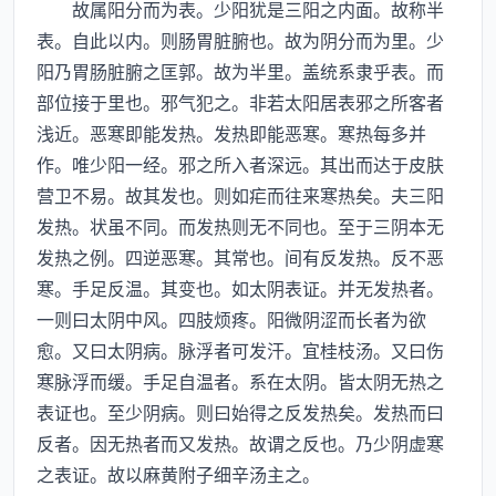
故属阳分而为表。少阳犹是三阳之内面。故称半
表。自此以内。则肠胃脏腑也。故为阴分而为里。少
阳乃胃肠脏腑之匡郭。故为半里。盖统系隶乎表。而
部位接于里也。邪气犯之。非若太阳居表邪之所客者
浅近。恶寒即能发热。发热即能恶寒。寒热每多并
作。唯少阳一经。邪之所入者深远。其出而达于皮肤
营卫不易。故其发也。则如疟而往来寒热矣。夫三阳
发热。状虽不同。而发热则无不同也。至于三阴本无
发热之例。四逆恶寒。其常也。间有反发热。反不恶
寒。手足反温。其变也。如太阴表证。并无发热者。
一则曰太阴中风。四肢烦疼。阳微阴涩而长者为欲
愈。又曰太阴病。脉浮者可发汗。宜桂枝汤。又曰伤
寒脉浮而缓。手足自温者。系在太阴。皆太阴无热之
表证也。至少阴病。则曰始得之反发热矣。发热而曰
反者。因无热者而又发热。故谓之反也。乃少阴虚寒
之表证。故以麻黄附子细辛汤主之。