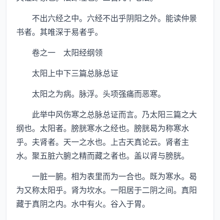
不出六经之中。六经不出乎阴阳之外。能读仲景
书者。其唯深于易者乎。
卷之一 太阳经纲领
太阳上中下三篇总脉总证
太阳之为病。脉浮。头项强痛而恶寒。
此举中风伤寒之总脉总证而言。乃太阳三篇之大
纲也。太阳者。膀胱寒水之经也。膀胱曷为称寒水
乎。夫肾者。天一之水也。上古天真论云。肾者主
水。聚五脏六腑之精而藏之者也。盖以肾与膀胱。
一脏一腑。相为表里而为一合也。既为寒水。曷
为又称太阳乎。肾为坎水。一阳居于二阴之间。真阳
藏于真阴之内。水中有火。谷入于胃。