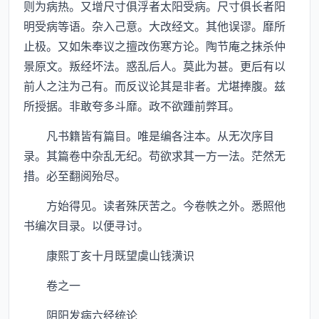
则为病热。又增尺寸俱浮者太阳受病。尺寸俱长者阳
明受病等语。杂入己意。大改经文。其他误谬。靡所
止极。又如朱奉议之擅改伤寒方论。陶节庵之抹杀仲
景原文。叛经坏法。惑乱后人。莫此为甚。更后有以
前人之注为己有。而反议论其是非者。尤堪捧腹。兹
所授据。非敢夸多斗靡。政不欲踵前弊耳。
凡书籍皆有篇目。唯是编各注本。从无次序目
录。其篇卷中杂乱无纪。苟欲求其一方一法。茫然无
措。必至翻阅殆尽。
方始得见。读者殊厌苦之。今卷帙之外。悉照他
书编次目录。以便寻讨。
康熙丁亥十月既望虞山钱潢识
卷之一
阴阳发病六经统论