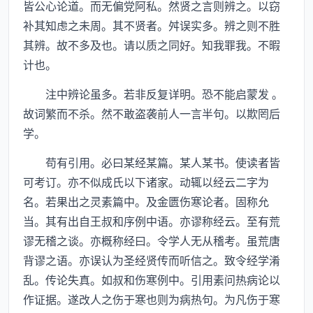
皆公心论道。而无偏党阿私。然贤之言则辨之。以窃
补其知虑之未周。其不贤者。舛误实多。辨之则不胜
其辨。故不多及也。请以质之同好。知我罪我。不暇
计也。
注中辨论虽多。若非反复详明。恐不能启蒙发 。
故词繁而不杀。然不敢盗袭前人一言半句。以欺罔后
学。
苟有引用。必曰某经某篇。某人某书。使读者皆
可考订。亦不似成氏以下诸家。动辄以经云二字为
名。若果出之灵素篇中。及金匮伤寒论者。固称允
当。其有出自王叔和序例中语。亦谬称经云。至有荒
谬无稽之谈。亦概称经曰。令学人无从稽考。虽荒唐
背谬之语。亦误认为圣经贤传而听信之。致令经学淆
乱。传论失真。如叔和伤寒例中。引用素问热病论以
作证据。遂改人之伤于寒也则为病热句。为凡伤于寒