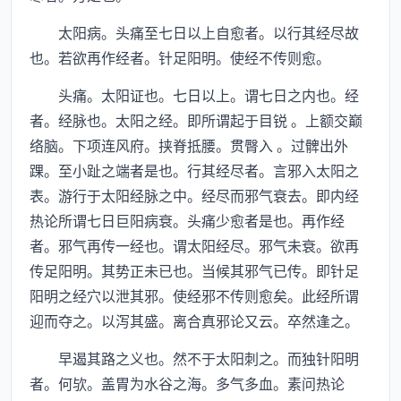
太阳病。头痛至七日以上自愈者。以行其经尽故
也。若欲再作经者。针足阳明。使经不传则愈。
头痛。太阳证也。七日以上。谓七日之内也。经
者。经脉也。太阳之经。即所谓起于目锐 。上额交巅
络脑。下项连风府。挟脊抵腰。贯臀入 。过髀出外
踝。至小趾之端者是也。行其经尽者。言邪入太阳之
表。游行于太阳经脉之中。经尽而邪气衰去。即内经
热论所谓七日巨阳病衰。头痛少愈者是也。再作经
者。邪气再传一经也。谓太阳经尽。邪气未衰。欲再
传足阳明。其势正未已也。当候其邪气已传。即针足
阳明之经穴以泄其邪。使经邪不传则愈矣。此经所谓
迎而夺之。以泻其盛。离合真邪论又云。卒然逢之。
早遏其路之义也。然不于太阳刺之。而独针阳明
者。何欤。盖胃为水谷之海。多气多血。素问热论