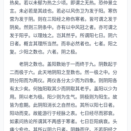
热矣。若以未郁为热之少顷。即谓之无热。恐仲景立
言。未必若是其歧也。若必以风伤卫为发于阳。寒伤
营为发于阴。则在三阳经之称伤寒者。皆可谓之发于
阴矣。然则三阴条中。亦有以中风冠之者。亦可谓之
发于阳乎。以理烛之。岂其然乎。所谓阳七日。阴六
日者。概言其理所当然。而非必然者也。七者。阳之
复。少阳之数也。六者。阴之极。
老阴之数也。盖阳数始于一而终于九。阴数起于
二而极于六。此天地阴阳之至数也。然一极之中。分
阴分阳而为两仪。两仪各分太少而为四象。则阴阳各
有太少矣。何独阳取其少而阴取其老乎。盖阳以少为
用。阴以老为极。阳少则为生气。阴极则为阳生。故
皆为愈期。此阴阳消长之自然也。其所以阳七日者。
阳动而变。故能游行于经脉之表。七日经尽而邪衰。
如素问热论所谓其不两感于寒者。七日巨阳病衰。头
痛少愈也。其所以阴六日者。阴静而守。不若阳经之