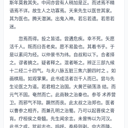
斯年莫救其失。中间亦尝有人稍加是正。而述焉不精
语焉不详。故生人之功寡焉。天来先生以医世其家。
其为医也。腾天潜渊。出鬼入神。若忘若遗。若思若
迷。
忽焉而得。投之皆适。尝遘危疾。幸不死。矢愿
活千人。既而曰吾老矣。愿不易盈也。其着书乎。于
是以素问为经。以仲景书为纬。自叔和以下。合者择
之。谬者摘之。疑者释之。混者晰之。辨正三部九候
十二经二十四气。与夫八脉五脏三焦六腑四时之 。如
画棋局。如观掌果。此书成活者岂千人而已。尝与先
生论医之为道。若君相之治国。大黄芒硝荡涤 结。而
元气不固。奄然而亡。此商鞅之治秦也。参苓 术养营
卫。而邪气不除。蹶然而丧。此太叔之治郑也。医者
以曹参之相齐。而兼孔明之治蜀。乃可以起晋侯之膏
肓。疗桓侯之骨髓。先生闻余言。未曾怖以为河汉。
此书之成。犹前志也。呜呼。泰极则剥。中古而降。