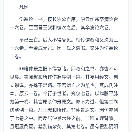
凡例
伤寒论一书。按长沙公自序。原云伤寒卒病论合
十六卷。至西晋王叔和编次之后。其卒病论六卷。
早已云亡。后人不得复见。相传谓叔和又次为三
十六卷。至金成无己。因王氏之遗书。又注为伤寒论
十卷。
非唯仲景之旧不得复睹。即叔和之书。亦杳不可
见矣。第阅叔和所作伤寒序例一篇。其妄用经文。创
立谬说。亦殊不足睹。不若遗亡之为愈也。其成氏注
本。原云十卷。今行于世者。究仅七卷。以辨脉平脉
为第一卷。其言原系仲景原文。亦不为过。但第二卷
伤寒例一篇。乃王叔和所作。非仲景原文。因何亦列
于七卷之中。而反居仲景六经之前。非唯文理背谬。
且冠履倒置。棼乱错杂矣。其第七卷。虽有霍乱阴阳