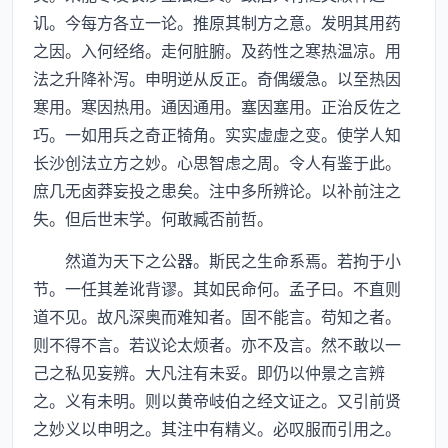
讥。今每方各立一论。推原其制方之意。发明其用药
之因。入何经络。走何脏腑。及药性之寒热温凉。用
法之升降补泻。申明逆从反正。奇偶缓急。以至热因
寒用。寒因热用。通因通用。塞因塞用。正治反佐之
巧。一如用兵之奇正犄角。实实虚虚之变。使学人知
长沙创法立方之妙。心思智虑之周。令人有鉴于此。
庶几无卤莽妄投之患矣。注中多所辨论。以补前注之
失。但后世末学。何敢臧否前哲。
然道为天下之公器。斯民之生命系焉。若拘于小
节。一任其差讹背谬。其如民命何。孟子曰。不直则
道不见。故凡深奥而难知者。固不能言。苟知之者。
则不得不言。若议论太烦者。亦不及言。然不敢以一
己之私见妄辨。大凡注有未妥。即仍以仲景之言辨
之。义有未明。则以黄帝岐伯之经文证之。又引前贤
之妙义以申明之。其注中有精义。必叹服而引用之。