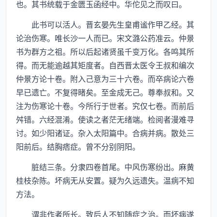
也。其书统载于金匮玉函经中。华佗见之而叹曰。
此书可以活人。晋玄晏先生皇甫谧作甲乙经。其
论治伤寒。唯长沙一人而已。宋文潞公药准云。仲景
书为群方之祖。所以后起诸贤虽千变万化。各鸣其所
得。而无能逾越其矩度者。自西晋太医令王叔和编次
仲景方论十卷。附入己意为三十六卷。而卒病论六卷
早已遗亡。不复得睹矣。至金成无己。尊奉叔和。又
注为伤寒论十卷。今所行于世者。究仅七卷。而前后
舛错。六经混淆。使读之者茫无绪端。检阅者漫难寻
讨。如少阳诸证。杂入太阳篇中。合病并病。散处三
阳前后。结胸痞症。曾不分别阴阳。
脏结三条。分隶四卷首尾。中风伤寒纷出。麻黄
桂枝杂陈。坏病无从安置。疑为久远遗失。温病不知
方法。
谓非作者所长。致后人不知随症之治。而坏病遂