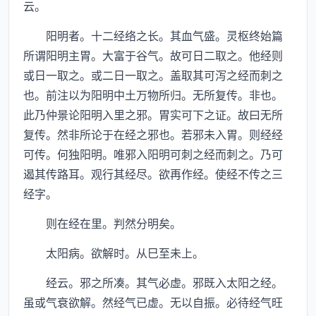
云。
阳明者。十二经络之长。其血气盛。灵枢终始篇
所谓阳明主胃。大富于谷气。故可日二取之。他经则
或日一取之。或二日一取之。盖取其可泻之经而刺之
也。前注以为阳明中土万物所归。无所复传。非也。
此乃仲景论阳明入里之邪。胃实可下之证。故曰无所
复传。然非所论于在经之邪也。若邪未入胃。则经经
可传。何独阳明。唯邪入阳明可刺之经而刺之。乃可
遏其传路耳。观行其经尽。欲再作经。使经不传之三
经字。
则在经在里。判然分明矣。
太阳病。欲解时。从巳至未上。
经云。邪之所凑。其气必虚。邪既入太阳之经。
虽或气衰欲解。然经气已虚。无以自振。必待经气旺