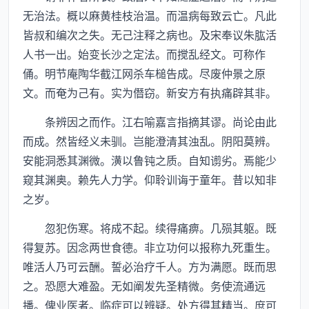
无治法。概以麻黄桂枝治温。而温病每致云亡。凡此
皆叔和编次之失。无己注释之病也。及宋奉议朱肱活
人书一出。始变长沙之定法。而搅乱经文。可称作
俑。明节庵陶华截江网杀车槌告成。尽废仲景之原
文。而奄为己有。实为僭窃。新安方有执痛辟其非。
条辨因之而作。江右喻嘉言指摘其谬。尚论由此
而成。然皆经义未驯。岂能澄清其浊乱。阴阳莫辨。
安能洞悉其渊微。潢以鲁钝之质。自知谫劣。焉能少
窥其渊奥。赖先人力学。仰聆训诲于童年。昔以知非
之岁。
忽犯伤寒。将成不起。续得痛痹。几殒其躯。既
得复苏。因念两世食德。非立功何以报称九死重生。
唯活人乃可云酬。誓必治疗千人。方为满愿。既而思
之。恐愿大难盈。无如阐发先圣精微。务使流通远
播。俾业医者。临症可以辨疑。处方得其精当。庶可