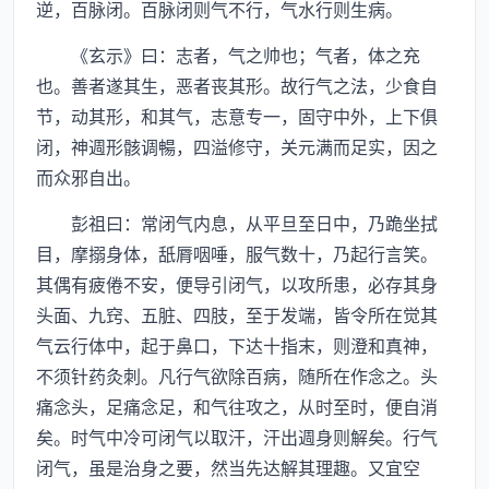
逆，百脉闭。百脉闭则气不行，气水行则生病。
《玄示》曰：志者，气之帅也；气者，体之充
也。善者遂其生，恶者丧其形。故行气之法，少食自
节，动其形，和其气，志意专一，固守中外，上下俱
闭，神週形骸调暢，四溢修守，关元满而足实，因之
而众邪自出。
彭祖曰：常闭气内息，从平旦至日中，乃跪坐拭
目，摩搦身体，舐脣咽唾，服气数十，乃起行言笑。
其偶有疲倦不安，便导引闭气，以攻所患，必存其身
头面、九窍、五脏、四肢，至于发端，皆令所在觉其
气云行体中，起于鼻口，下达十指末，则澄和真神，
不须针药灸刺。凡行气欲除百病，随所在作念之。头
痛念头，足痛念足，和气往攻之，从时至时，便自消
矣。时气中冷可闭气以取汗，汗出週身则解矣。行气
闭气，虽是治身之要，然当先达解其理趣。又宜空