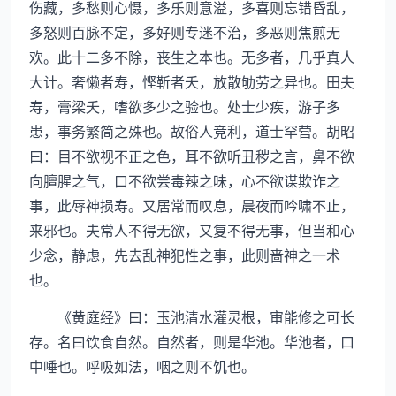
伤藏，多愁则心慑，多乐则意溢，多喜则忘错昏乱，
多怒则百脉不定，多好则专迷不治，多恶则焦煎无
欢。此十二多不除，丧生之本也。无多者，几乎真人
大计。奢懒者寿，悭靳者夭，放散劬劳之异也。田夫
寿，膏梁夭，嗜欲多少之验也。处士少疾，游子多
患，事务繁简之殊也。故俗人竞利，道士罕营。胡昭
曰：目不欲视不正之色，耳不欲听丑秽之言，鼻不欲
向膻腥之气，口不欲尝毒辣之味，心不欲谋欺诈之
事，此辱神损寿。又居常而叹息，晨夜而吟啸不止，
来邪也。夫常人不得无欲，又复不得无事，但当和心
少念，静虑，先去乱神犯性之事，此则啬神之一术
也。
《黄庭经》曰：玉池清水灌灵根，审能修之可长
存。名曰饮食自然。自然者，则是华池。华池者，口
中唾也。呼吸如法，咽之则不饥也。