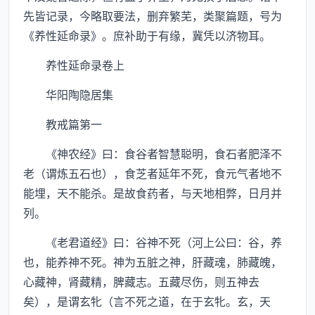
先皆记录，今略取要法，删弃繁芜，类聚篇题，号为
《养性延命录》。庶补助于有缘，冀凭以济物耳。
养性延命录卷上
华阳陶隐居集
教戒篇第一
《神农经》曰：食谷者智慧聪明，食石者肥泽不
老（谓炼五石也），食芝者延年不死，食元气者地不
能埋，天不能杀。是故食药者，与天地相弊，日月并
列。
《老君道经》曰：谷神不死（河上公曰：谷，养
也，能养神不死。神为五脏之神，肝藏魂，肺藏魄，
心藏神，肾藏精，脾藏志。五藏尽伤，则五神去
矣），是谓玄牝（言不死之道，在于玄牝。玄，天