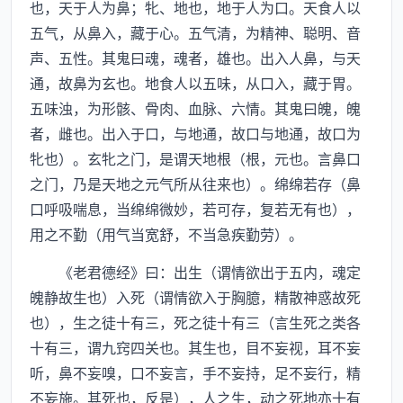
也，天于人为鼻；牝、地也，地于人为口。天食人以
五气，从鼻入，藏于心。五气清，为精神、聪明、音
声、五性。其鬼曰魂，魂者，雄也。出入人鼻，与天
通，故鼻为玄也。地食人以五味，从口入，藏于胃。
五味浊，为形骸、骨肉、血脉、六情。其鬼曰魄，魄
者，雌也。出入于口，与地通，故口与地通，故口为
牝也）。玄牝之门，是谓天地根（根，元也。言鼻口
之门，乃是天地之元气所从往来也）。绵绵若存（鼻
口呼吸喘息，当绵绵微妙，若可存，复若无有也），
用之不勤（用气当宽舒，不当急疾勤劳）。
《老君德经》曰：出生（谓情欲出于五内，魂定
魄静故生也）入死（谓情欲入于胸臆，精散神惑故死
也），生之徒十有三，死之徒十有三（言生死之类各
十有三，谓九窍四关也。其生也，目不妄视，耳不妄
听，鼻不妄嗅，口不妄言，手不妄持，足不妄行，精
不妄施。其死也，反是），人之生，动之死地亦十有