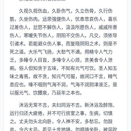
久视久视伤血，久卧伤气，久立伤骨，久行伤
筋，久坐伤肉。远思强健伤人，忧恚悲哀伤人，喜乐
过差伤人，忿怒不解伤人，汲汲所愿伤人，戚戚所患
伤人，寒暖失节伤人，阴阳不交伤人。凡交，须依导
引诸术。若能避众伤人事，而复晓阴阳之术，则是不
死之道。大乐气飞扬，大愁气不通。用精令人气力
乏，多睡令人目盲，多唾令人心烦，贪美食令人泄
痢。俗人但知贪于五味，不知有元气可饮。圣人知五
味之毒焉，故不贪，知元气可服，故闭口不言，精气
息应也。唾不咽则气海不润，气海不润则津液乏，是
以服元气、饮醴泉，乃延年之本也。
沐浴无常不吉，夫妇同浴不吉。新沐浴及醉饱、
远行归还大疲倦，并不可行房室之事，生病，切慎
之。丈夫勿头北向卧，令人神不安，多愁忘。勿跂
井，今古大忌。若见十步地墙，勿顺墙坐卧，被风吹