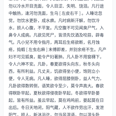
勿以冷水开目洗面，令人目涩、失明、饶泪。凡行途
中触热，逢河勿洗面，生乌 [ 左皮右干 ] 。人睡讫忽
觉，勿饮水更卧，成水痹。凡时病新汗解，勿饮冷
水，损人心腹，不平复。凡空腹不可见闻臭尸气，入
鼻令人成病。凡欲见死尸，皆须先饮酒及咬蒜，辟毒
气。凡小兒不用令指月，两耳后生疮欲断，名月蚀
疮，捣蝦 [ 左虫右麻 ] 末傅即差，并别余疮不生。凡产
妇不可见狐臭，能令产妇著肿。凡人卧不用窗欂下，
令人六神不安。凡卧，春夏欲得头向东，秋冬头向
西，有所利益。凡丈夫，饥欲得坐小便，饱则立小
便，令人无病。凡人睡，欲得屈膝侧卧，益人气力，
凡卧欲得数转侧，语笑欲令至少，莫令声高大。春欲
得瞑卧早起，夏秋欲得侵夜卧早起，冬欲得早卧晏
起，皆有所益。虽云早起，莫在鸡鸣前，晏起莫在日
出后。冬日天地闭，阳气藏，人不欲作劳出汗，发泄
阳气，损人。新沐浴讫，勿当风湿语，勿以湿头卧