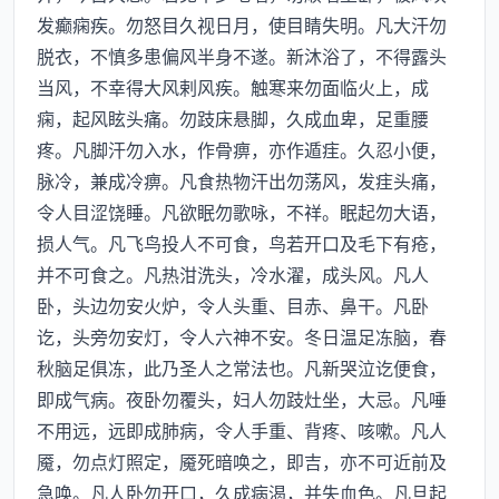
发癫痫疾。勿怒目久视日月，使目睛失明。凡大汗勿
脱衣，不慎多患偏风半身不遂。新沐浴了，不得露头
当风，不幸得大风剌风疾。触寒来勿面临火上，成
痫，起风眩头痛。勿跂床悬脚，久成血卑，足重腰
疼。凡脚汗勿入水，作骨痹，亦作遁疰。久忍小便，
脉冷，兼成冷痹。凡食热物汗出勿荡风，发疰头痛，
令人目涩饶睡。凡欲眠勿歌咏，不祥。眠起勿大语，
损人气。凡飞鸟投人不可食，鸟若开口及毛下有疮，
并不可食之。凡热泔洗头，冷水濯，成头风。凡人
卧，头边勿安火炉，令人头重、目赤、鼻干。凡卧
讫，头旁勿安灯，令人六神不安。冬日温足冻脑，春
秋脑足俱冻，此乃圣人之常法也。凡新哭泣讫便食，
即成气病。夜卧勿覆头，妇人勿跂灶坐，大忌。凡唾
不用远，远即成肺病，令人手重、背疼、咳嗽。凡人
魇，勿点灯照定，魇死暗唤之，即吉，亦不可近前及
急唤。凡人卧勿开口，久成病渴，并失血色。凡旦起