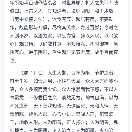
年所始半百动作皆衰者，时世异耶？将人之失耶？歧
伯曰：上古之人，其知道者，法则阴阳，和于术数
（房中交接之法），饮食有节，起居有度，不妄动
作，故能形与神俱，尽终其夭命，寿过百岁；今时之
人则不然，以酒为浆，以妄为常，醉以入房，以（欲
心）竭其精，以好散其真，不知持满，不时御神，务
快其心，逆于阴阳，治生起居无节无度，故半百而衰
也。
《老子》曰：人生大期，百年为限，节护之者，
可至千岁。如膏之用，小炷与大耳。众人大言而我小
语，众人多烦而我少记，众人悸暴而我不怒，不以人
事累意，不修君臣之义，淡然无为，神气自满，以为
不死之药，天下莫我知也。无谓幽冥，天和人情，无
谓暗昧，神见人形。心言小语，鬼闻人声；犯禁满
千，地收人形。人为阳善，正人报之；人为阴善，鬼
神报之。人为阳恶，正人治之；人为阴恶，鬼神治