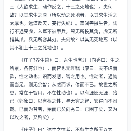
三（人欲求生，动作反之，十三之死地也）。夫何
故？以其求生之厚（所以动之死地者，以其求生活之
太厚也。远道反天，妄行失纪）。盖闻善摄生者，陆
行不遇兕虎，入军不被甲兵，兕无所投其角，虎无所
措其爪，兵无所容其刃。夫何故？以其无死地焉（以
其不犯上十三之死地也）。
《庄子?养生篇》曰：吾生也有涯（向秀曰：生之
所禀，各有涯也），而智也无涯嵇（康曰：夫不虑而
欲，性之动也；识而发感，智之用也。性动者，遇物
而当足，则无余智；从感而求，倦而不已。故世之所
患，常在于智用，不在性动也）。以有涯随无涯，殆
已（郭象曰：以有根之性，寻无穷之智，安得而不困
哉。已而为智者，殆而已矣向秀曰：已困于矣，又为
以攻之者，又殆矣）。
《庄子》曰：达生之情者，不务生之所无以为