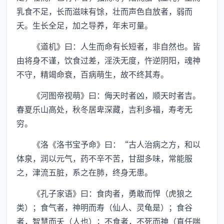
乳食不足，长而滋味有馀，壮而声色自放者，弱而
夭。生长全足，加之导养，年未可量。
《道机》曰：人生而命有长短者，非自然也。皆
由将身不谨，饮食过差，淫泆无度，忤逆阴阳，魂神
不守，精竭命衰，百病萌生，故不终其寿。
《河图帝视萌》曰：侮天时者凶，顺天时者吉。
春夏乐山高处，秋冬居卑深藏，吉利多福，寿考无
穷。
《洛《洛书宝予命》曰：“古人治病之方，和以
体泉，润以元气，药不辛不苦，甘甜多味，常能服
之，津流五脏，系之在肺，终身无患。
《孔子家语》曰：食肉者，勇敢而悍（虎狼之
类）；食气者，神明而寿（仙人、灵龟是）；食谷
者，智慧而夭（人也）；不食者，不死而神（直任喘