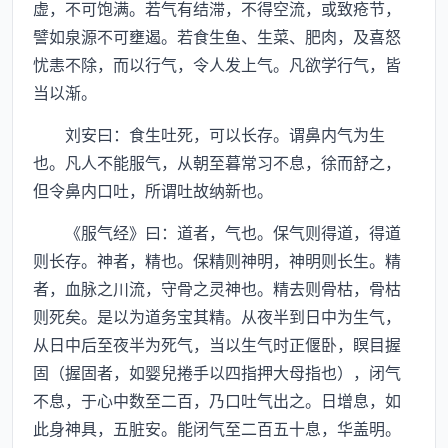
虚，不可饱满。若气有结滞，不得空流，或致疮节，
譬如泉源不可壅遏。若食生鱼、生菜、肥肉，及喜怒
忧恚不除，而以行气，令人发上气。凡欲学行气，皆
当以渐。
刘安曰：食生吐死，可以长存。谓鼻内气为生
也。凡人不能服气，从朝至暮常习不息，徐而舒之，
但令鼻内口吐，所谓吐故纳新也。
《服气经》曰：道者，气也。保气则得道，得道
则长存。神者，精也。保精则神明，神明则长生。精
者，血脉之川流，守骨之灵神也。精去则骨枯，骨枯
则死矣。是以为道务宝其精。从夜半到日中为生气，
从日中后至夜半为死气，当以生气时正偃卧，瞑目握
固（握固者，如婴兒捲手以四指押大母指也），闭气
不息，于心中数至二百，乃口吐气出之。日增息，如
此身神具，五脏安。能闭气至二百五十息，华盖明。