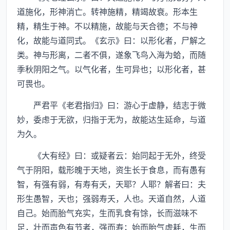
道施化，形神消亡。转神施精，精竭故衰。形本生
精，精生于神。不以精施，故能与天合德；不与神
化，故能与道同式。《玄示》曰：以形化者，尸解之
类。神与形离，二者不俱，遂象飞鸟入海为蛤，而随
季秋阴阳之气。以气化者，生可异也；以形化者，甚
可畏也。
严君平《老君指归》曰：游心于虚静，结志于微
妙，委虑于无欲，归指于无为，故能达生延命，与道
为久。
《大有经》曰：或疑者云：始同起于无外，终受
气于阴阳，载形魄于天地，资生长于食息，而有愚有
智，有强有弱，有寿有夭，天耶？人耶？解者曰：夫
形生愚智，天也；强弱寿夭，人也。天道自然，人道
自己。始而胎气充实，生而乳食有馀，长而滋味不
足，壮而声色有节者，强而寿；始而胎气虚耗，生而