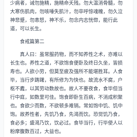
少病者，诫勿施精，施精命夭残。勿大温消骨髓，勿
大寒伤肌肉，勿咳唾失肌汁，勿卒呼惊魂魄，勿久泣
神悲蹙，勿恚怒，神不乐，勿念内志恍惚，能行此
道，可以长生。
食戒篇第二
真人曰：虽常服药物，而不知养性之术，亦难以
长生也。养性之道，不欲饱食便卧及终日久坐，皆损
寿也。人欲小劳，但莫至疲及强所不能堪胜耳。人食
毕，当行步踌躇，有所修为为快也。故流水不腐，户
枢不蠹，以其劳动数故也。故人不要夜食，食毕但当
行中庭，如数里可佳。饱食即卧生百病，不消成积聚
也。食欲少而数，不欲顿多难销。常如饱中饥、饥中
饱。故养性者，先饥乃食，先渴而饮。恐觉饥乃食，
食必多；盛渴乃饮，饮必过。食毕当行，行毕使人以
粉摩腹数百过，大益也。