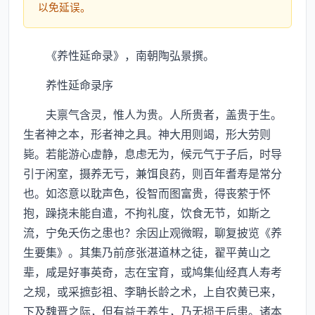
以免延误。
《养性延命录》，南朝陶弘景撰。
养性延命录序
夫禀气含灵，惟人为贵。人所贵者，盖贵于生。
生者神之本，形者神之具。神大用则竭，形大劳则
毙。若能游心虚静，息虑无为，候元气于子后，时导
引于闲室，摄养无亏，兼饵良药，则百年耆寿是常分
也。如恣意以耽声色，役智而图富贵，得丧萦于怀
抱，躁挠未能自遣，不拘礼度，饮食无节，如斯之
流，宁免夭伤之患也？余因止观微暇，聊复披览《养
生要集》。其集乃前彦张湛道林之徒，翟平黄山之
辈，咸是好事英奇，志在宝育，或鸠集仙经真人寿考
之规，或采摭彭祖、李聃长龄之术，上自农黄已来，
下及魏晋之际，但有益于养生，乃无损于后患。诸本