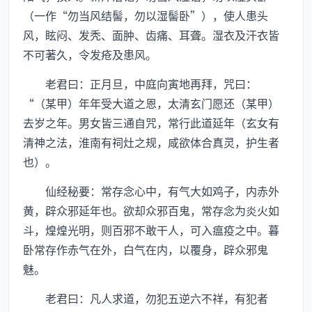
（一作“勿当风结髻，勿以湿髻卧”），使人患头
风，眩闷、发秃、面肿、齿痛、耳聋。湿衣及汗衣皆
不可著久，令发疮及患风。
老君曰：正月旦，中庭向寅地再拜，咒曰：
“（某甲）年年受大道之恩，太清玄门愿还（某甲）
去岁之年。男女皆三通自咒，常行此道延年（玄女有
清神之法，淮南有祠灶之规，咸欲体合真灵，护生者
也）。
仙经秘要：常存念心中，有气大如鸡子，内赤外
黄，辟众邪延年也。欲却众邪百鬼，常存念为炎火如
斗，煌煌光明，则百邪不敢干人，可入瘟疫之中。暮
卧常存作赤气在外，白气在内，以覆身，辟众邪鬼
魅。
老君曰：凡人求道，勿犯五逆六不祥，有犯者