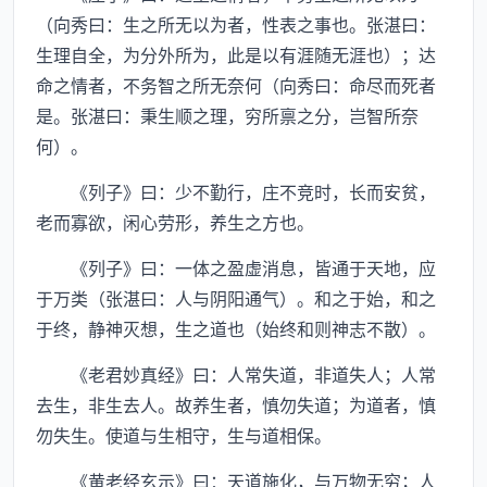
（向秀曰：生之所无以为者，性表之事也。张湛曰：
生理自全，为分外所为，此是以有涯随无涯也）；达
命之情者，不务智之所无奈何（向秀曰：命尽而死者
是。张湛曰：秉生顺之理，穷所禀之分，岂智所奈
何）。
《列子》曰：少不勤行，庄不竞时，长而安贫，
老而寡欲，闲心劳形，养生之方也。
《列子》曰：一体之盈虚消息，皆通于天地，应
于万类（张湛曰：人与阴阳通气）。和之于始，和之
于终，静神灭想，生之道也（始终和则神志不散）。
《老君妙真经》曰：人常失道，非道失人；人常
去生，非生去人。故养生者，慎勿失道；为道者，慎
勿失生。使道与生相守，生与道相保。
《黄老经玄示》曰：天道施化，与万物无穷；人