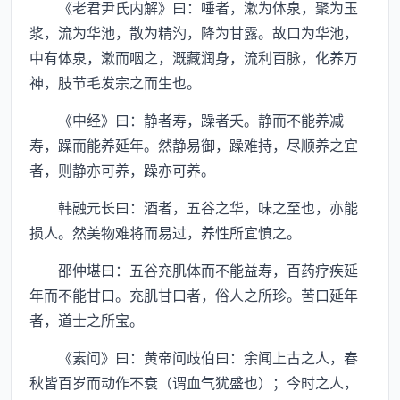
《老君尹氏内解》曰：唾者，漱为体泉，聚为玉
浆，流为华池，散为精汋，降为甘露。故口为华池，
中有体泉，漱而咽之，溉藏润身，流利百脉，化养万
神，肢节毛发宗之而生也。
《中经》曰：静者寿，躁者夭。静而不能养减
寿，躁而能养延年。然静易御，躁难持，尽顺养之宜
者，则静亦可养，躁亦可养。
韩融元长曰：酒者，五谷之华，味之至也，亦能
损人。然美物难将而易过，养性所宜慎之。
邵仲堪曰：五谷充肌体而不能益寿，百药疗疾延
年而不能甘口。充肌甘口者，俗人之所珍。苦口延年
者，道士之所宝。
《素问》曰：黄帝问歧伯曰：余闻上古之人，春
秋皆百岁而动作不衰（谓血气犹盛也）；今时之人，