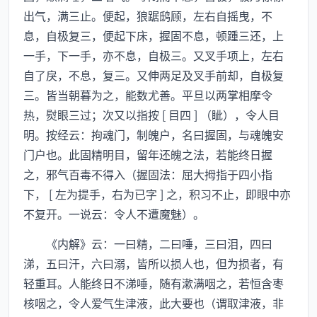
出气，满三止。便起，狼踞鸱顾，左右自摇曳，不
息，自极复三，便起下床，握固不息，顿踵三还，上
一手，下一手，亦不息，自极三。又叉手项上，左右
自了戾，不息，复三。又伸两足及叉手前却，自极复
三。皆当朝暮为之，能数尤善。平旦以两掌相摩令
热，熨眼三过；次又以指按 [ 目四 ] （眦），令人目
明。按经云：拘魂门，制魄户，名曰握固，与魂魄安
门户也。此固精明目，留年还魄之法，若能终日握
之，邪气百毒不得入（握固法：屈大拇指于四小指
下， [ 左为提手，右为已字 ] 之，积习不止，即眼中亦
不复开。一说云：令人不遭魔魅）。
《内解》云：一曰精，二曰唾，三曰泪，四曰
涕，五曰汗，六曰溺，皆所以损人也，但为损者，有
轻重耳。人能终日不涕唾，随有漱满咽之，若恒含枣
核咽之，令人爱气生津液，此大要也（谓取津液，非