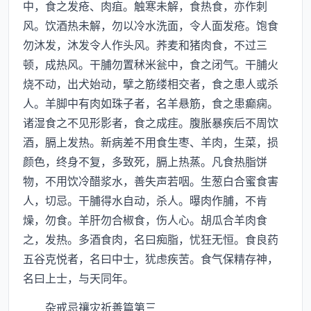
中，食之发疮、肉疽。触寒未解，食热食，亦作刺
风。饮酒热未解，勿以冷水洗面，令人面发疮。饱食
勿沐发，沐发令人作头风。荞麦和猪肉食，不过三
顿，成热风。干脯勿置秫米瓮中，食之闭气。干脯火
烧不动，出犬始动，擘之筋缕相交者，食之患人或杀
人。羊脚中有肉如珠子者，名羊悬筋，食之患癫痫。
诸湿食之不见形影者，食之成疰。腹胀暴疾后不周饮
酒，膈上发热。新病差不用食生枣、羊肉，生菜，损
颜色，终身不复，多致死，膈上热蒸。凡食热脂饼
物，不用饮冷醋浆水，善失声若咽。生葱白合蜜食害
人，切忌。干脯得水自动，杀人。曝肉作脯，不肯
燥，勿食。羊肝勿合椒食，伤人心。胡瓜合羊肉食
之，发热。多酒食肉，名曰痴脂，忧狂无恒。食良药
五谷克悦者，名曰中士，犹虑疾苦。食气保精存神，
名曰上士，与天同年。
杂戒忌禳灾祈善篇第三