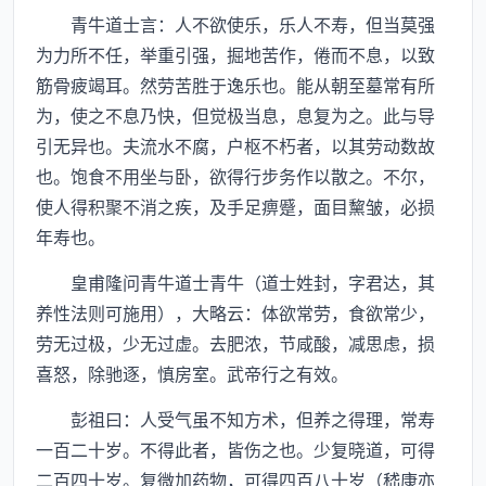
青牛道士言：人不欲使乐，乐人不寿，但当莫强
为力所不任，举重引强，掘地苦作，倦而不息，以致
筋骨疲竭耳。然劳苦胜于逸乐也。能从朝至墓常有所
为，使之不息乃快，但觉极当息，息复为之。此与导
引无异也。夫流水不腐，户枢不朽者，以其劳动数故
也。饱食不用坐与卧，欲得行步务作以散之。不尔，
使人得积聚不消之疾，及手足痹蹙，面目黧皱，必损
年寿也。
皇甫隆问青牛道士青牛（道士姓封，字君达，其
养性法则可施用），大略云：体欲常劳，食欲常少，
劳无过极，少无过虚。去肥浓，节咸酸，减思虑，损
喜怒，除驰逐，慎房室。武帝行之有效。
彭祖曰：人受气虽不知方术，但养之得理，常寿
一百二十岁。不得此者，皆伤之也。少复晓道，可得
二百四十岁。复微加药物，可得四百八十岁（嵇康亦