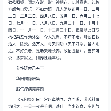
数欲照镜，谓之存形，形与神相存，此其意也。若矜
容颜色自爱玩，不如勿照。凡人常以正月一日、二月
二日、三月三日、四月八日、五月一日、六月二十七
日、七月十一日、八月八日、九月二十一日、十月十
四日、十一月十一日、十二月三十日，但常以此日取
枸杞菜煮作汤沐浴，令人光泽，不病不老。月蚀宜救
活人，除殃。活万人，与天同功（天不好杀，圣人则
之。不好杀者，是助天地长养，故招胜福）。善梦可
说，恶梦默之，则养性延年也。
养性延命录卷下
华阳陶隐居集
服气疗病篇第四
《元阳经》曰：常以鼻纳气，含而漱，满舌料脣
齿咽之，一日一夜得千咽，甚佳。当少饮食，多则气