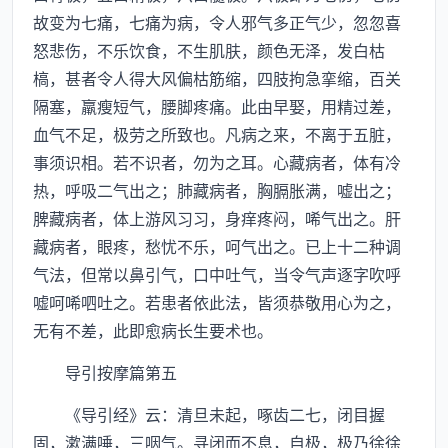
故变为七痛，七痛为病，令人邪气多正气少，忽忽喜
怒悲伤，不乐饮食，不生肌肤，颜色无泽，发白枯
槁，甚者令人得大风偏枯筋缩，四肢拘急挛缩，百关
隔塞，羸瘦短气，腰脚疼痛。此由早娶，用精过差，
血气不足，极劳之所致也。凡病之来，不离于五脏，
事须识相。若不识者，勿为之耳。心藏病者，体有冷
热，呼吸二气出之；肺藏病者，胸膈胀满，嘘出之；
脾藏病者，体上游风习习，身痒疼闷，唏气出之。肝
藏病者，眼疼，愁忧不乐，呵气出之。已上十二种调
气法，但常以鼻引气，口中吐气，当令气声逐字吹呼
嘘呵唏呬吐之。若患者依此法，皆须恭敬用心为之，
无有不差，此即愈病长生要术也。
导引按摩篇第五
《导引经》云：清旦未起，啄齿二七，闭目握
固，漱满唾，三咽气。寻闭而不息，自极，极乃徐徐