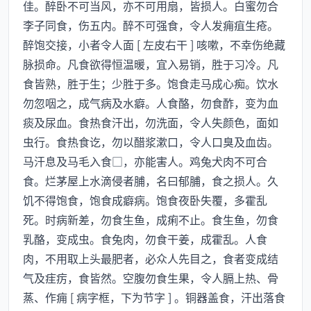
佳。醉卧不可当风，亦不可用扇，皆损人。白蜜勿合
李子同食，伤五内。醉不可强食，令人发痈疽生疮。
醉饱交接，小者令人面 [ 左皮右干 ] 咳嗽，不幸伤绝藏
脉损命。凡食欲得恒温暖，宜入易销，胜于习冷。凡
食皆熟，胜于生；少胜于多。饱食走马成心痴。饮水
勿忽咽之，成气病及水癖。人食酪，勿食酢，变为血
痰及尿血。食热食汗出，勿洗面，令人失颜色，面如
虫行。食热食讫，勿以醋浆漱口，令人口臭及血齿。
马汗息及马毛入食□，亦能害人。鸡兔犬肉不可合
食。烂茅屋上水滴侵者脯，名曰郁脯，食之损人。久
饥不得饱食，饱食成癖病。饱食夜卧失覆，多霍乱
死。时病新差，勿食生鱼，成痢不止。食生鱼，勿食
乳酪，变成虫。食兔肉，勿食干姜，成霍乱。人食
肉，不用取上头最肥者，必众人先目之，食者变成结
气及疰疠，食皆然。空腹勿食生果，令人膈上热、骨
蒸、作痈 [ 病字框，下为节字 ] 。铜器盖食，汗出落食