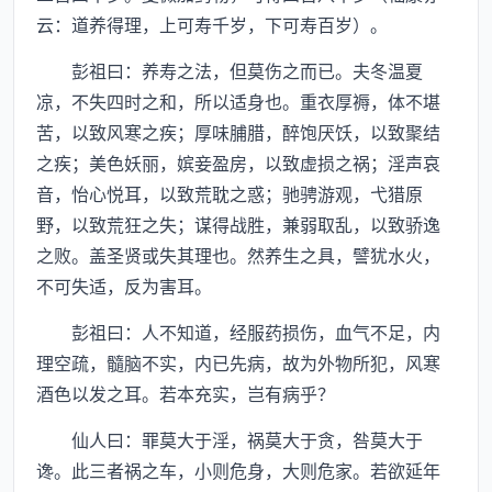
云：道养得理，上可寿千岁，下可寿百岁）。
彭祖曰：养寿之法，但莫伤之而已。夫冬温夏
凉，不失四时之和，所以适身也。重衣厚褥，体不堪
苦，以致风寒之疾；厚味脯腊，醉饱厌饫，以致聚结
之疾；美色妖丽，嫔妾盈房，以致虚损之祸；淫声哀
音，怡心悦耳，以致荒耽之惑；驰骋游观，弋猎原
野，以致荒狂之失；谋得战胜，兼弱取乱，以致骄逸
之败。盖圣贤或失其理也。然养生之具，譬犹水火，
不可失适，反为害耳。
彭祖曰：人不知道，经服药损伤，血气不足，内
理空疏，髓脑不实，内已先病，故为外物所犯，风寒
酒色以发之耳。若本充实，岂有病乎？
仙人曰：罪莫大于淫，祸莫大于贪，咎莫大于
谗。此三者祸之车，小则危身，大则危家。若欲延年