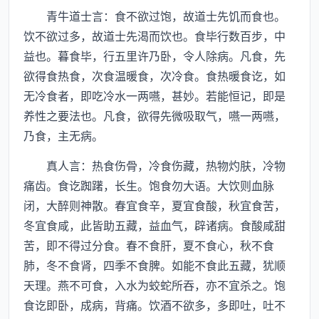
青牛道士言：食不欲过饱，故道士先饥而食也。
饮不欲过多，故道士先渴而饮也。食毕行数百步，中
益也。暮食毕，行五里许乃卧，令人除病。凡食，先
欲得食热食，次食温暖食，次冷食。食热暖食讫，如
无冷食者，即吃冷水一两嚥，甚妙。若能恒记，即是
养性之要法也。凡食，欲得先微吸取气，嚥一两嚥，
乃食，主无病。
真人言：热食伤骨，冷食伤藏，热物灼肤，冷物
痛齿。食讫踟躇，长生。饱食勿大语。大饮则血脉
闭，大醉则神散。春宜食辛，夏宜食酸，秋宜食苦，
冬宜食咸，此皆助五藏，益血气，辟诸病。食酸咸甜
苦，即不得过分食。春不食肝，夏不食心，秋不食
肺，冬不食肾，四季不食脾。如能不食此五藏，犹顺
天理。燕不可食，入水为蛟蛇所吞，亦不宜杀之。饱
食讫即卧，成病，背痛。饮酒不欲多，多即吐，吐不