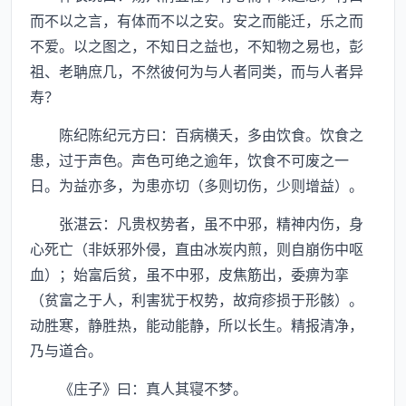
而不以之言，有体而不以之安。安之而能迁，乐之而
不爱。以之图之，不知日之益也，不知物之易也，彭
祖、老聃庶几，不然彼何为与人者同类，而与人者异
寿？
陈纪陈纪元方曰：百病横夭，多由饮食。饮食之
患，过于声色。声色可绝之逾年，饮食不可废之一
日。为益亦多，为患亦切（多则切伤，少则增益）。
张湛云：凡贵权势者，虽不中邪，精神内伤，身
心死亡（非妖邪外侵，直由冰炭内煎，则自崩伤中呕
血）；始富后贫，虽不中邪，皮焦筋出，委痹为挛
（贫富之于人，利害犹于权势，故疴疹损于形骸）。
动胜寒，静胜热，能动能静，所以长生。精报清净，
乃与道合。
《庄子》曰：真人其寝不梦。