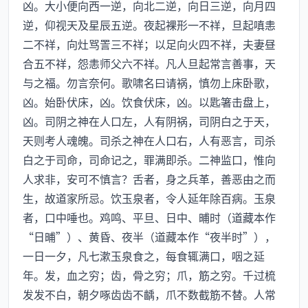
凶。大小便向西一逆，向北二逆，向日三逆，向月四
逆，仰视天及星辰五逆。夜起裸形一不祥，旦起嗔恚
二不祥，向灶骂詈三不祥；以足向火四不祥，夫妻昼
合五不祥，怨恚师父六不祥。凡人旦起常言善事，天
与之福。勿言奈何。歌啸名曰请祸，慎勿上床卧歌，
凶。始卧伏床，凶。饮食伏床，凶。以匙箸击盘上，
凶。司阴之神在人口左，人有阴祸，司阴白之于天，
天则考人魂魄。司杀之神在人口右，人有恶言，司杀
白之于司命，司命记之，罪满即杀。二神监口，惟向
人求非，安可不慎言？舌者，身之兵革，善恶由之而
生，故道家所忌。饮玉泉者，令人延年除百病。玉泉
者，口中唾也。鸡鸣、平旦、日中、晡时（道藏本作
“日晡”）、黄昏、夜半（道藏本作“夜半时”），
一日一夕，凡七漱玉泉食之，每食辄满口，咽之延
年。发，血之穷；齿，骨之穷；爪，筋之穷。千过梳
发发不白，朝夕啄齿齿不齲，爪不数截筋不替。人常