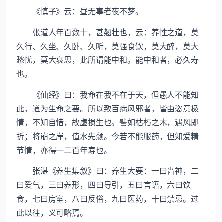
《慎子》云：昼无事者夜不梦。
张道人年百数十，甚翘壮也，云：养性之道，莫
久行、久坐、久卧、久听，莫强食饮，莫大醉，莫大
愁忧，莫大哀思，此所谓能中和。能中和者，必久寿
也。
《仙经》曰：我命在我不在于天，但愚人不能知
此，道为生命之要。所以致百病风邪者，皆由恣意极
情，不知自惜，故虚损生也。譬如枯朽之木，遇风即
折；将崩之岸，值水先颓。今若不能服药，但知爱精
节情，亦得一二百年寿也。
张湛《养生集叙》曰：养生大要：一曰啬神，二
曰爱气，三曰养形，四曰导引，五曰言语，六曰饮
食，七曰房室，八曰反俗，九曰医药，十曰禁忌。过
此以往，义可略焉。