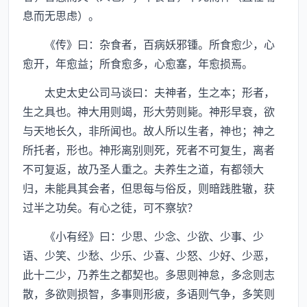
息而无思虑）。
《传》曰：杂食者，百病妖邪锺。所食愈少，心
愈开，年愈益；所食愈多，心愈塞，年愈损焉。
太史太史公司马谈曰：夫神者，生之本；形者，
生之具也。神大用则竭，形大劳则毙。神形早衰，欲
与天地长久，非所闻也。故人所以生者，神也；神之
所托者，形也。神形离别则死，死者不可复生，离者
不可复返，故乃圣人重之。夫养生之道，有都领大
归，未能具其会者，但思每与俗反，则暗践胜辙，获
过半之功矣。有心之徒，可不察欤？
《小有经》曰：少思、少念、少欲、少事、少
语、少笑、少愁、少乐、少喜、少怒、少好、少恶，
此十二少，乃养生之都契也。多思则神怠，多念则志
散，多欲则损智，多事则形疲，多语则气争，多笑则