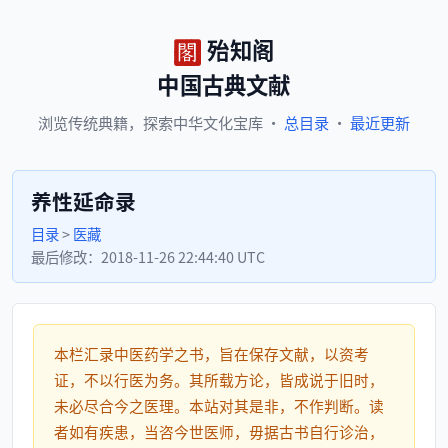
殆知阁
中国古典文献
浏览
传统典籍，
探索
中华文化宝库
·
总目录
·
最近更新
养性延命录
目录
>
医藏
最后修改：
2018-11-26 22:44:40 UTC
本栏汇录中医药学之书，旨在保存文献，以资考
证，不以行医为务。其所载方论，皆成说于旧时，
未必尽合今之医理。本站对其是非，不作判断。读
者如有疾患，当咨今世医师，毋据古书自行诊治，