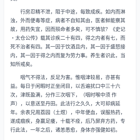
行房忍精不泄，阻于中途，每致成疾。如内而淋
浊，外而便毒等症，病者不自知其由，医者鲜能察其
故，用药失宜，因而殒命者多矣，可不慎欤？《史记
·太仓公传》载其诊疾二十有四，得之内者有七，而
死不治者有四。其一因于饮酒且内，其一因于盛怒接
内，其一因于得之内而复为劳力事。养生者识此，当
知所戒矣。
咽气不得法，反足为害。惟咽津较易，亦甚有
益。每日于闲暇时正坐闭目，以舌遍扰口中三十六
次，津既盈满，分作三次咽下，（咽时喉中须 作
声），以意送至丹田。此法行之久久，大可却病延
年。余表兄周荔园（土煜），中年便血，误服热药，
遂成痼疾，身羸足痿，十载不痊，后乃屏弃方药，专
行此法，一年之后，诸恙悉愈，身体亦强健如初。