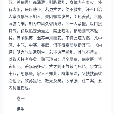
苏。盖病患年高涌泄，则脉易乱，身体内有炎火，外
有太阳，是以跌仆，若更扰之，便不救矣。汪石山治
人卒厥暴死不知人，先因微寒发热，面色姜黄，六脉
沉弦而细，知为中风久郁所致，令一人紧抱，以口接
其气，徐以热姜汤灌之，禁止喧闹，移动则气不返
矣。有顷果苏，温养半月而安。不特此症为然，凡中
风、中气、中寒、暴厥，俱不得妄动以断其气。《内
经》明言气复返则生，若不谙而扰乱，其气不得复，
以致夭枉者多矣。魏玉璜曰：遇卒暴病，病家医士皆
宜知此。盖暴病多火，扰之则正气散而死也。余女年
十八，忽暴厥，家人不知此，群集喧哄，又扶挟而徙
之他所，致苏复绝，救无及矣。今录张、汪二案，五
内犹摧伤也。
卷一
保生