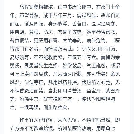
乌程钮羹梅福浓，由中书历官郎中，在都门十余
年，声望翕然。咸丰八年三月，偶患风温，恶寒自足
而起，渐及四肢，身热脉浮，舌苔白。医谓是风寒，
用柴胡、葛根、防风、苍耳子等药，遂至神昏躁厥，
苔黄便结，更医用石膏、大黄等药，病益危笃。（医
皆都门有名者，而悖谬乃若此。）更医又用理阴煎，
复脉汤等，卒不能救而殁，年仅五十有六。羹梅为余
舅氏，周愚堂先生之婿，好学敦品，气度雍容，咸谓
可享上寿而跻显秩，乃为庸医所戕，亦可惜矣！余见
风温、湿温等证，凡用风药升提，伏热陷入心胞，无
不神昏厥逆而毙，当此即用清营汤、至宝丹、紫雪丹
等、湔涤中宫，犹可挽回于万一。使认为阳明经腑
症，一误再误，则生路绝矣。
作事宜从容详慎，为医尤慎。不特审病当然，即
立方亦不可欲速贻误。杭州某医治热病，用犀角七