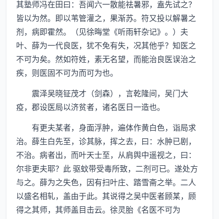
其塾师冯在田曰：吾闻六一散能祛暑邪，盍先试之？
皆以为然。即以苇管灌之，果渐苏。符又投以解暑之
剂，病即霍然。（见徐晦堂《听雨轩杂记》。）夫
叶、薛为一代良医，犹不免有失，况其他乎？知医之
不可为矣。然如符姓，素无名望，而能治良医误治之
疾，则医固不可为而可为也。
震泽吴晓钲茂才（剑森），言乾隆间，吴门大
疫，郡设医局以济贫者，诸名医日一造也。
有更夫某者，身面浮肿，遍体作黄白色，诣局求
治。薛生白先至，诊其脉，挥之去，曰：水肿已剧，
不治。病者出，而叶天士至，从肩舆中遥视之，曰：
尔非更夫耶？此 驱蚊带受毒所致，二剂可已。遂处方
与之。薛为之失色，因有扫叶庄、踏雪斋之举。二人
以盛名相轧，盖由于此。其说得之吴中医者顾某，顾
得之其师，其师盖目击云。徐灵胎《名医不可为