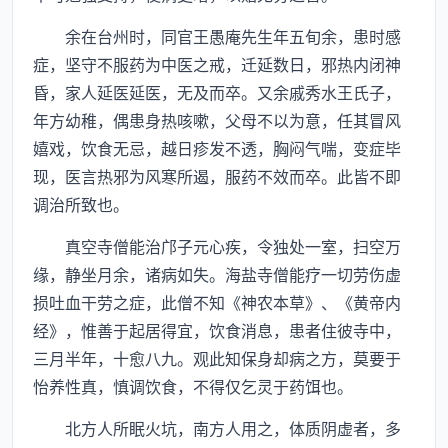
余在台州时，同官王愚庵先生年五旬余，患时感
症，坚守不服药为中医之戒，迁延数日，邪热内闭神
昏，家人延医延医，无及而卒。又余戚秀水王氏子，
年方幼稚，偶患身热咳嗽，父母不以为意，任其冒风
嬉戏，饮食无忌，越日疹发不透，胸闷气喘，变症毕
现，医言热邪为风寒所遏，服药不效而卒。此皆不即
调治所致也。
真空寺僧能治邝子元心疾，令独处一室，扫空万
缘，静坐月余，诸病如失。海盐寺僧能疗一切劳伤虚
损吐血干劳之症，此僧不知《神农本草》、《黄帝内
经》，惟善于起居得宜，饮食消息，患者住彼寺中，
三月半年，十愈八九。观此知保身却病之方，莫要于
怡养性真，慎调饮食，不得仅乞灵于药饵也。
北方人所眠火坑，南方人用之，体质阴虚者，多