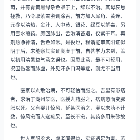
萄，并有青黄黑绿杂色罩于上，辞以不治。其母哀恳
拯救，乃令取紫雪蜜调涂舌，前方加入犀角、黄连、
元参以清热，金汁、人中黄、银花、绿豆以解毒，另
用雪水煎药。厥回脉出，舌泡消苔退，仅紫干耳。再
剂热净神清，舌色如常。是役也，程谓能审其阳证似
阴于后，未能察其实证类虚于前，自咎学力未到，盖
以初用清暑益气汤之误也。因思此汤，最不可轻用，
况因伤暑而脉虚，外见汗多口渴等症，则尤不当用
也。
医家以丸散治病，不可轻信而服之。吾里有患痞
者，求治于湖州某医，医授丸药服之，痞病愈而变膨
胀以死。又有婴儿惊风，延某医治之，灌以末药不计
数，惊风愈而人遂痴呆，至长不愈，其药多用朱砂故
也。
世人喜服参术，虚者固得益，实证适足为害。苏