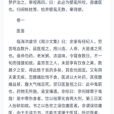
梦庐治之，审视再四，曰：此必为壁虱所咬，毋庸医
也。归阅帐枕等，检弃壁虱无数，果得瘳。
卷一
医鉴
临海洪虞邻《南沙文集》曰：余家有经纪人，劳
苦呕血数升，延医视之，用川连、人参、大是速之死
也。亟命勿药，老米粥、浓滋味，令寝食数日，不一
旬而强健如故。盖劳苦之人，未尝享有饮食之美，数
晨夕之安，得此胜于良药多矣，其愈也固宜。又有舆
夫素无疾，忽腰痛肚饱不食，医进以大补药，其夜腰
痛益甚，腹大气喘且死。翌日医复视之曰：此中鬼箭
也，药物无所施，亟宜禳遣。余叹曰：奈何嫁罪于鬼
哉！是中寒伤食者，饮以祛寒化食两大剂，第三日其
人抬轿如故。书之以告世之误信庸医者。余谓误信庸
医，由于不谙方书，不能不求援于医耳。所可恨者，