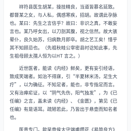
祥符县医生胡某，操技精良，当道皆慕名延致。
都督某之女，与人私，偶感寒疾，招胡。故谓此孕脉
也。某曰：先生之言信乎？故曰：非识之真，不敢妄
言也。某乃呼女出，以刀剖其腹，视之信然。故大骇
晕仆，良久始苏，归病数月即卒。胡之艺工矣！惜乎
其不知顾忌也。（先祖秋畦公宰密县时谂知此事，先
生祖母顾太孺人恒为以HT 言之。）
近世医者，能读《内经》鲜矣，更有妄引经语，
致成笑端者。如治不得寐，引“半夏秫米汤，足生大
疔”，以为确征。不知足者，能也，非专指足而言。
又有治瘅疟证，以“阴气先伤，阳气独发”，为《已
任编》之言，盖未读《内经》、《金匮》，第见《已
任编》有是语耳。疏陋若此，乃皆出于悬壶而知名者
也。
医贵专门。歙吴章侯太守端甫攒花《易简良方》