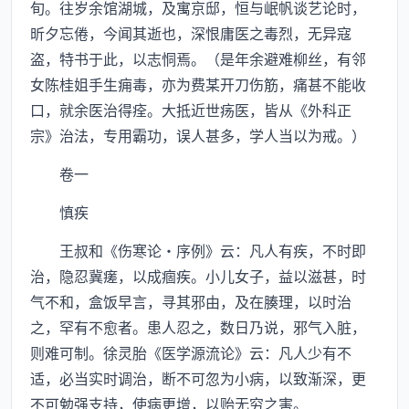
旬。往岁余馆湖城，及寓京邸，恒与岷帆谈艺论时，
昕夕忘倦，今闻其逝也，深恨庸医之毒烈，无异寇
盗，特书于此，以志恫焉。（是年余避难柳丝，有邻
女陈桂姐手生痈毒，亦为费某开刀伤筋，痛甚不能收
口，就余医治得痊。大抵近世疡医，皆从《外科正
宗》治法，专用霸功，误人甚多，学人当以为戒。）
卷一
慎疾
王叔和《伤寒论·序例》云：凡人有疾，不时即
治，隐忍冀瘥，以成痼疾。小儿女子，益以滋甚，时
气不和，盒饭早言，寻其邪由，及在腠理，以时治
之，罕有不愈者。患人忍之，数日乃说，邪气入脏，
则难可制。徐灵胎《医学源流论》云：凡人少有不
适，必当实时调治，断不可忽为小病，以致渐深，更
不可勉强支持，使病更增，以贻无穷之害。