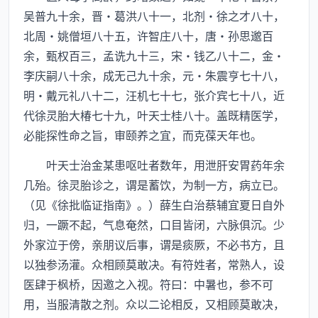
吴普九十余，晋·葛洪八十一，北剂·徐之才八十，
北周·姚僧垣八十五，许智庄八十，唐·孙思邈百
余，甄权百三，孟诜九十三，宋·钱乙八十二，金·
李庆嗣八十余，成无己九十余，元·朱震亨七十八，
明·戴元礼八十二，汪机七十七，张介宾七十八，近
代徐灵胎大椿七十九，叶天士桂八十。盖既精医学，
必能探性命之旨，审颐养之宜，而克葆天年也。
叶天士治金某患呕吐者数年，用泄肝安胃药年余
几殆。徐灵胎诊之，谓是蓄饮，为制一方，病立已。
（见《徐批临证指南》。）薛生白治蔡辅宜夏日自外
归，一蹶不起，气息奄然，口目皆闭，六脉俱沉。少
外家泣于傍，亲朋议后事，谓是痰厥，不必书方，且
以独参汤灌。众相顾莫敢决。有符姓者，常熟人，设
医肆于枫桥，因邀之入视。符曰：中暑也，参不可
用，当服清散之剂。众以二论相反，又相顾莫敢决，