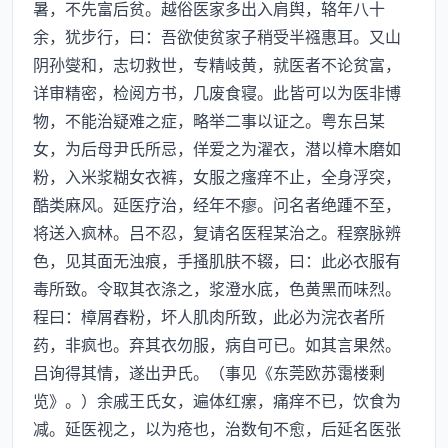
暑，不先富后贫。越俗医家多出入肩舆，辂年八十
余，犹步行，曰：吾欲使贫家子稍受半襁惠耳。又山
阴孙燮和，志切救世，专精岐黄，就医者不论贫富，
详审精密，检阅方书，几废食寝。此皆可以为医非博
物，不能治疑难之症，略举二事以证之。粤东吕某
女，为后母尹氏所忌，佯爱之为濯衣，潜以樟木磨如
粉，入米浆糊女衣裤，女服之瘙痒不止，全身浮突，
酷类麻风。延医疗治，经年不瘳。问名者绝踵不至，
将送入疯林。吕不忍，复请名医程某治之。程察脉辨
色，见其面无浊痕，手搔肌肤不辍，曰：此必衣服有
毒所致。令取其衣涤之，浆澄水底，色黄黑而味烈。
程曰：樟屑舂粉，坏人肌肉所致，此必为浣衣者所
药，非疯也。弃其衣勿服，病自可已。如其言果然。
吕询得其情，遂出尹氏。（事见《东莞欧苏霭楼剩
览》。）余戚王氏女，遍体红瘰，痛痒不已，饮食为
减。延医视之，以为疮也，治数旬不愈，后延名医张