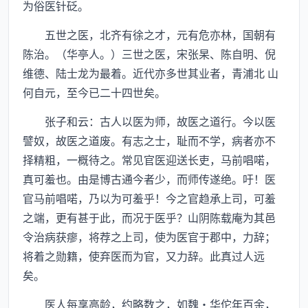
为俗医针砭。
五世之医，北齐有徐之才，元有危亦林，国朝有
陈治。（华亭人。）三世之医，宋张杲、陈自明、倪
维德、陆士龙为最着。近代亦多世其业者，青浦北 山
何自元，至今已二十四世矣。
张子和云：古人以医为师，故医之道行。今以医
譬奴，故医之道废。有志之士，耻而不学，病者亦不
择精粗，一概待之。常见官医迎送长吏，马前唱喏，
真可羞也。由是博古通今者少，而师传遂绝。吁！医
官马前唱喏，乃以为可羞乎！今之官趋承上司，可羞
之端，更有甚于此，而况于医乎？山阴陈载庵为其邑
令治病获瘳，将荐之上司，使为医官于郡中，力辞；
将着之勋籍，使弃医而为官，又力辞。此真过人远
矣。
医人每享高龄，约略数之，如魏·华佗年百余，