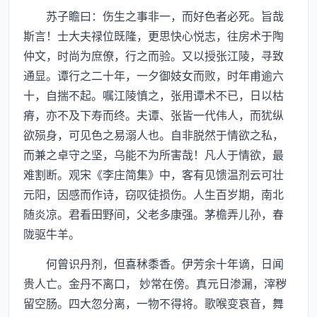
苏子瞻曰：伤生之事非一，而好色者必死。旨哉
斯言！士大夫禄位既隆，更思快心悦志，往房术于陶
仲文，时尚为庶僚，行之而验。又以授张江陵，寻致
通显。谭行之二十年，一夕御妓女而败，时年甫逾六
十，自揣不起。嘱江陵慎之，张用谭术不已，日以枯
瘠，亦不及下寿而终。夫谭、张皆一代伟人，而犹纵
欲殒身，可见色之易溺人也。自非脱然于情欲之私，
而兼之卓守之坚，乌能不为所害哉！凡人于情欲，最
难割断。观宋《李庄简集》中，客有见馈温剂云可壮
元阳，因感而作诗，窃叹徒损伤。人生百岁期，南北
随炎凉。君看田野间，父老多康强。茅檐弄儿孙，春
陇驱牛羊。
何曾识丹剂，但喜秫黍香。伊芳余十年谪，日闻
贵人亡。金丹不离口， 妙常在傍。真元日渗漏，滓秽
留空肠。四大忽分离，一物不得将。歌喉变哀音，舞