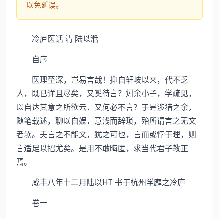
以免延误。
冷庐医话 清 陆以湉
自序
医理至深，岂易言哉！抑自轩岐以来，代不乏
人，既已详且尽矣，又奚待言？矧余小子，学疏见，
以自达其意之所欲云，又何必不言？于是涉猎之余，
随笔载述，聊以自娱，意浅而辞琐，殆所谓言之无文
者欤。夫言之不能文，犹之可也，言而或悖于理，则
言适足以招尤矣。是用不敢晦匿，求当代君子教正
焉。
咸丰八年十二月陆以HT 书于杭州学廨之冷庐
卷一