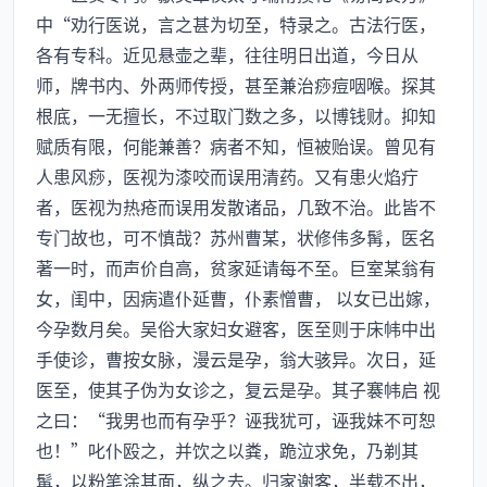
中“劝行医说，言之甚为切至，特录之。古法行医，
各有专科。近见悬壶之辈，往往明日出道，今日从
师，牌书内、外两师传授，甚至兼治痧痘咽喉。探其
根底，一无擅长，不过取门数之多，以博钱财。抑知
赋质有限，何能兼善？病者不知，恒被贻误。曾见有
人患风痧，医视为漆咬而误用清药。又有患火焰疔
者，医视为热疮而误用发散诸品，几致不治。此皆不
专门故也，可不慎哉？苏州曹某，状修伟多髯，医名
著一时，而声价自高，贫家延请每不至。巨室某翁有
女，闺中，因病遣仆延曹，仆素憎曹， 以女已出嫁，
今孕数月矣。吴俗大家妇女避客，医至则于床帏中出
手使诊，曹按女脉，漫云是孕，翁大骇异。次日，延
医至，使其子伪为女诊之，复云是孕。其子褰帏启 视
之曰：“我男也而有孕乎？诬我犹可，诬我妹不可恕
也！”叱仆殴之，并饮之以粪，跪泣求免，乃剃其
髯，以粉笔涂其面，纵之去。归家谢客，半载不出，