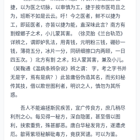
捷，以为医之切脉，以审慎为工，捷于按市医苟且之
为，班断不如是云云。吁！今之医者，鲜不以捷为
工，即延医者，亦皆以捷为能，盍深味此言？南方有
割螳螂子之术，小儿蒙其害。（徐灵胎《兰台轨范》
详辨之，谓即妒乳法，用青钱，元明粉三钱，硼砂一
钱，薄荷五分，冰片一分，同研细擦口内两颐，一日
四五次。）北方有割 之术，妇人蒙其害，兼及小儿。
（吴鞠通《温病条辨杂说》辨之谓： 字，考之字书并
无是字，焉有是病？）此皆庸俗伪造其名，而劣妇秘
传其技，借以欺世图利者，明识之人，慎勿为其所
惑。
吾人不能遍拯斯民疾苦，宜广传良方，庶几稍尽
利剂之心。每见得一秘方，深自隐匿，甚至借以图
利，挟索重赀，殊甚鄙恶。唐白华秘发背方，遂遭虎
厄。歙蒋紫垣秘解砒毒方，竟获冥谴。可以为鉴。