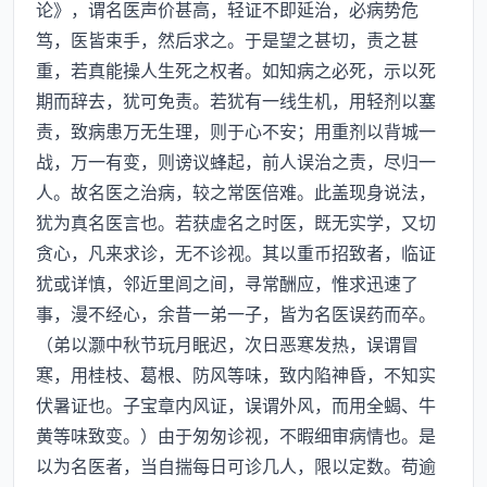
论》，谓名医声价甚高，轻证不即延治，必病势危
笃，医皆束手，然后求之。于是望之甚切，责之甚
重，若真能操人生死之权者。如知病之必死，示以死
期而辞去，犹可免责。若犹有一线生机，用轻剂以塞
责，致病患万无生理，则于心不安；用重剂以背城一
战，万一有变，则谤议蜂起，前人误治之责，尽归一
人。故名医之治病，较之常医倍难。此盖现身说法，
犹为真名医言也。若获虚名之时医，既无实学，又切
贪心，凡来求诊，无不诊视。其以重币招致者，临证
犹或详慎，邻近里闾之间，寻常酬应，惟求迅速了
事，漫不经心，余昔一弟一子，皆为名医误药而卒。
（弟以灏中秋节玩月眠迟，次日恶寒发热，误谓冒
寒，用桂枝、葛根、防风等味，致内陷神昏，不知实
伏暑证也。子宝章内风证，误谓外风，而用全蝎、牛
黄等味致变。）由于匆匆诊视，不暇细审病情也。是
以为名医者，当自揣每日可诊几人，限以定数。苟逾