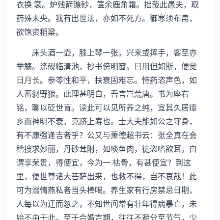
衣换 裳。炉残箭镞砂，箧余鹿角霜。拙哉此愚夫，取
药殊未央。我有出世法，亦如不死方。御寒须布帛，
欲饱资稻粱。
床头酒一壶，膝上琴一张。兴来或挥手，客至亦
举觞。涤砚临清池，抄书傍明窗。日用但如斯，便觉
日月长。参苓性和平，扶衰固难忘。恃药恣声色，如
人蓄豺野狼。此理甚明白，吾言岂荒唐。书为座右
铭，聊以砭世盲。读此可以见所养之纯，宜其久居瘴
乡而神明不衰，克跻上寿也。士大夫能如公之守身，
有不康强逢吉者乎？公又与萧德超书云：张全真在会
稽搜求妙丽，丹砂茸附，如啖鱼肉，徒恣嗜欲耳。自
谓享荣贵，得便宜，今为一 枯骨，有甚便宜？到这
里，便世尊诸大菩萨出来，也救不得，岂不哀哉！此
可为溺情燕私者当头棒喝。养生家有行房禁忌日期，
人每以为迂而忽之，不知世间常有壮年得病暴亡，未
始不由于此。至于合婚吉期，往往不避分至节气，少