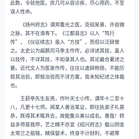
此数，令就他医。庶几可从容诊疾，尽心用药，不至
误人性命。
《扬州府志》谓郑重光之医，克绍吴普、许叔微
之脉，其不在滑寿下。《江都县志》以入“笃行
传”，《仪征续志》虽入“方技”，而但以泛辞誉
之。太史公为扁鹊司马季主作传，必详述其技，盖人
以技传，不详其技，不如录其人也。其论最合著述之
要。近代文人为医家作传，往往以虚辞称扬，不能历
叙其治验，即叙治验而不详方案，皆未知纪述之体裁
也。
王葑亭先生友亮，作叶天士小传，谓年十二至十
八，凡更十七师。闻某人善治某证，即往执弟子礼甚
恭，既得其术辄弃去，故能集众美以成名。善哉！转
益多师是我师，艺之精不亦宜《绍兴府志》载山阴金
太常兰之祖辂，精保婴术，终身不计财利，不避寒