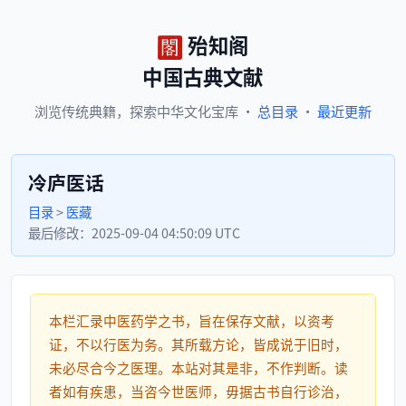
殆知阁
中国古典文献
浏览
传统典籍，
探索
中华文化宝库
·
总目录
·
最近更新
冷庐医话
目录
>
医藏
最后修改：
2025-09-04 04:50:09 UTC
本栏汇录中医药学之书，旨在保存文献，以资考
证，不以行医为务。其所载方论，皆成说于旧时，
未必尽合今之医理。本站对其是非，不作判断。读
者如有疾患，当咨今世医师，毋据古书自行诊治，