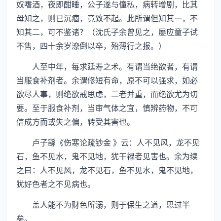
奴嗜酒，夜即酣睡，公子遂与僮私，病转增剧，比其
母知之，则已沉痼，竟致不起。此所谓但知其一，不
知其二，可不鉴诸？（沈氏子余曾见之，屡应童子试
不售，四十余岁潦倒以卒，殆薄行之报。）
人至中年，每求延寿之术。有谓当绝欲者，有谓
当服食补剂者。余谓修短有命，原不可以强求，如必
欲尽人事，则绝欲戒思虑，二者并重，而绝欲尤为切
要。至于服食补剂，当审气体之宜，慎辨药物，不可
信成方而或失之偏，转受其害也。
卢子繇《伤寒论疏钞金 》云：人不见风，龙不见
石，鱼不见水，鬼不见地，犹干禄者见害也。余为续
之曰：人不见风，龙不见石，鱼不见水，鬼不见地，
犹好色者之不见病也。
盖人能不为财色所溺，则于保生之道，思过半
矣。