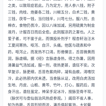
之类，以致现症若此。乃为定方，用人参八钱，附子
三钱，肉桂、炮姜各二钱，川椒五分，白术二钱，黄
三钱，茯苓一钱，当归钱半，川芎七分。服八剂，去
棉衣，食物仍畏冷，因以八味加减，另用硫黄为制金
液丹，计服百日而后全愈。此则服凉药之害也。人之
爱子者，可不鉴于此，而慎投补剂乎？程杏轩治汪木
工夏间寒热、呕泻、自汗、头痛。他医与疏表和中
药，呕泻止，而发热不口渴，形倦懒言，舌苔微黄而
润，脉虚细。据《经》言脉虚身热，得之伤暑，因用
清暑益气汤加减，服一剂，夜热更甚，谵狂不安。次
早复诊，脉更细，舌苔色紫肉碎，凝有血痕，渴嗜饮
冷，此必热邪内伏未透，当舍脉从证，改用白虎汤加
生地、丹皮、山栀、黄芩、竹叶、灯心，服药后，周
身汗出，谵狂虽定，神呆手足冰冷，按脉至骨不现，
（脉伏可与壶仙翁治风热症参观。）阖目不省人事，
知为热厥，舌苔形短而浓，满舌俱起紫泡，大如葡