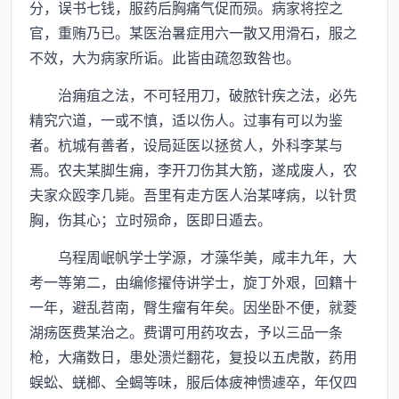
分，误书七钱，服药后胸痛气促而殒。病家将控之
官，重贿乃已。某医治暑症用六一散又用滑石，服之
不效，大为病家所诟。此皆由疏忽致咎也。
治痈疽之法，不可轻用刀，破脓针疾之法，必先
精究穴道，一或不慎，适以伤人。过事有可以为鉴
者。杭城有善者，设局延医以拯贫人，外科李某与
焉。农夫某脚生痈，李开刀伤其大筋，遂成废人，农
夫家众殴李几毙。吾里有走方医人治某哮病，以针贯
胸，伤其心；立时殒命，医即日遁去。
乌程周岷帆学士学源，才藻华美，咸丰九年，大
考一等第二，由编修擢侍讲学士，旋丁外艰，回籍十
一年，避乱苕南，臀生瘤有年矣。因坐卧不便，就菱
湖疡医费某治之。费谓可用药攻去，予以三品一条
枪，大痛数日，患处溃烂翻花，复投以五虎散，药用
蜈蚣、蜣榔、全蝎等味，服后体疲神愦遽卒，年仅四