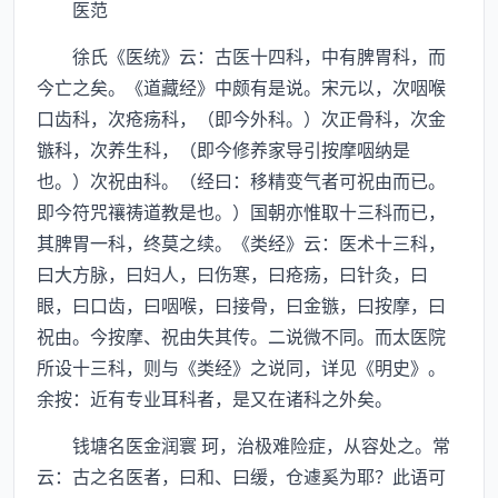
医范
徐氏《医统》云：古医十四科，中有脾胃科，而
今亡之矣。《道藏经》中颇有是说。宋元以，次咽喉
口齿科，次疮疡科，（即今外科。）次正骨科，次金
镞科，次养生科，（即今修养家导引按摩咽纳是
也。）次祝由科。（经曰：移精变气者可祝由而已。
即今符咒禳祷道教是也。）国朝亦惟取十三科而已，
其脾胃一科，终莫之续。《类经》云：医术十三科，
曰大方脉，曰妇人，曰伤寒，曰疮疡，曰针灸，曰
眼，曰口齿，曰咽喉，曰接骨，曰金镞，曰按摩，曰
祝由。今按摩、祝由失其传。二说微不同。而太医院
所设十三科，则与《类经》之说同，详见《明史》。
余按：近有专业耳科者，是又在诸科之外矣。
钱塘名医金润寰 珂，治极难险症，从容处之。常
云：古之名医者，曰和、曰缓，仓遽奚为耶？此语可