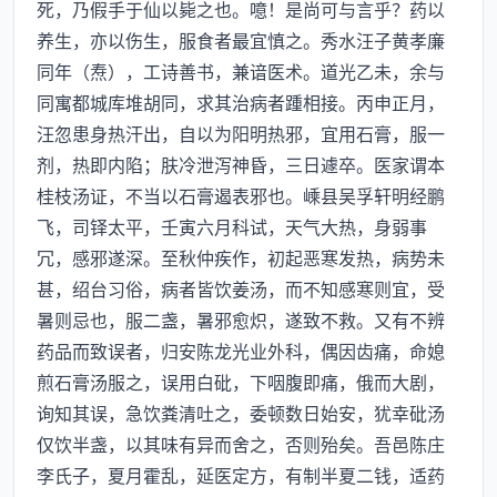
死，乃假手于仙以毙之也。噫！是尚可与言乎？药以
养生，亦以伤生，服食者最宜慎之。秀水汪子黄孝廉
同年（焘），工诗善书，兼谙医术。道光乙未，余与
同寓都城库堆胡同，求其治病者踵相接。丙申正月，
汪忽患身热汗出，自以为阳明热邪，宜用石膏，服一
剂，热即内陷；肤冷泄泻神昏，三日遽卒。医家谓本
桂枝汤证，不当以石膏遏表邪也。嵊县吴孚轩明经鹏
飞，司铎太平，壬寅六月科试，天气大热，身弱事
冗，感邪遂深。至秋仲疾作，初起恶寒发热，病势未
甚，绍台习俗，病者皆饮姜汤，而不知感寒则宜，受
暑则忌也，服二盏，暑邪愈炽，遂致不救。又有不辨
药品而致误者，归安陈龙光业外科，偶因齿痛，命媳
煎石膏汤服之，误用白砒，下咽腹即痛，俄而大剧，
询知其误，急饮粪清吐之，委顿数日始安，犹幸砒汤
仅饮半盏，以其味有异而舍之，否则殆矣。吾邑陈庄
李氏子，夏月霍乱，延医定方，有制半夏二钱，适药