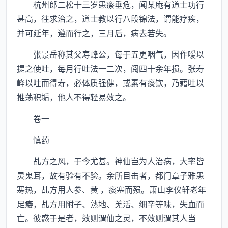
杭州郎二松十三岁患瘵垂危，闻某庵有道士功行
甚高，往求治之，道士教以行八段锦法，谓能疗疾，
并可延年，遵而行之，三月后，病去若失。
张景岳称其父寿峰公，每于五更咽气，因作嗳以
提之使吐，每月行吐法一二次，阅四十余年损。张寿
峰以吐而得寿，必体质强健，或素有痰饮，乃藉吐以
推荡积垢，他人不得轻易效之。
卷一
慎药
乩方之风，于今尤甚。神仙岂为人治病，大率皆
灵鬼耳，故有验有不验。余所目击者，都门章子雅患
寒热，乩方用人参、黄 ，痰塞而殒。萧山李仪轩老年
足痿，乩方用附子、熟地、羌活、细辛等味，失血而
亡。彼惑于是者，效则谓仙之灵，不效则谓其人当