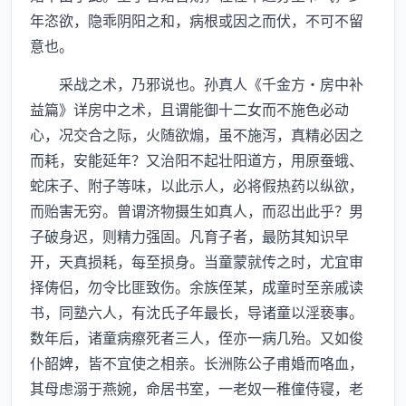
年恣欲，隐乖阴阳之和，病根或因之而伏，不可不留
意也。
采战之术，乃邪说也。孙真人《千金方·房中补
益篇》详房中之术，且谓能御十二女而不施色必动
心，况交合之际，火随欲煽，虽不施泻，真精必因之
而耗，安能延年？又治阳不起壮阳道方，用原蚕蛾、
蛇床子、附子等味，以此示人，必将假热药以纵欲，
而贻害无穷。曾谓济物摄生如真人，而忍出此乎？男
子破身迟，则精力强固。凡育子者，最防其知识早
开，天真损耗，每至损身。当童蒙就传之时，尤宜审
择俦侣，勿令比匪致伤。余族侄某，成童时至亲戚读
书，同塾六人，有沈氏子年最长，导诸童以淫亵事。
数年后，诸童病瘵死者三人，侄亦一病几殆。又如俊
仆韶婢，皆不宜使之相亲。长洲陈公子甫婚而咯血，
其母虑溺于燕婉，命居书室，一老奴一稚僮侍寝，老