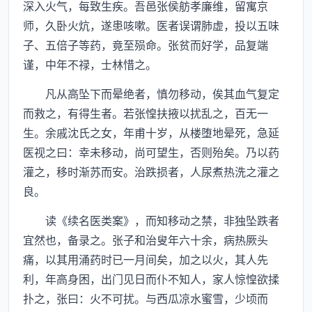
深入火气，每致生疾。吾邑张侯舫孝廉维，留寓京
师，久卧火炕，遂患咳嗽。医者误谓肺虚，投以五味
子、五倍子等药，竟至殒命。张贫而好学，品复端
谨，中年不禄，士林惜之。
凡从高坠下而晕绝者，慎勿移动，俟其血气复定
而救之，有得生者。若张惶扶掖以扰乱之，百无一
生。余戚沈氏之女，年甫十岁，从楼堕地晕死，急延
医视之曰：幸未移动，尚可望生，否则殆矣。乃以药
灌之，移时渐苏而安。治跌损者，人尿煮热洗之灌之
良。
读《续名医类案》，而知移动之禁，非独坠跌者
宜然也，备录之。张子和治叟年六十余，病热厥头
痛，以其用涌药时已一月间矣，加之以火，其人先
利，年高身困，出门见日而仆不知人，家人惊惶欲揉
扑之，张曰：火不可扰。与西瓜凉水蜜雪，少顷而