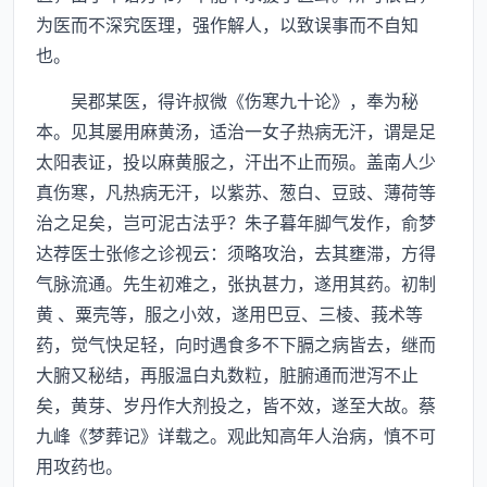
为医而不深究医理，强作解人，以致误事而不自知
也。
吴郡某医，得许叔微《伤寒九十论》，奉为秘
本。见其屡用麻黄汤，适治一女子热病无汗，谓是足
太阳表证，投以麻黄服之，汗出不止而殒。盖南人少
真伤寒，凡热病无汗，以紫苏、葱白、豆豉、薄荷等
治之足矣，岂可泥古法乎？朱子暮年脚气发作，俞梦
达荐医士张修之诊视云：须略攻治，去其壅滞，方得
气脉流通。先生初难之，张执甚力，遂用其药。初制
黄 、粟壳等，服之小效，遂用巴豆、三棱、莪术等
药，觉气快足轻，向时遇食多不下膈之病皆去，继而
大腑又秘结，再服温白丸数粒，脏腑通而泄泻不止
矣，黄芽、岁丹作大剂投之，皆不效，遂至大故。蔡
九峰《梦葬记》详载之。观此知高年人治病，慎不可
用攻药也。