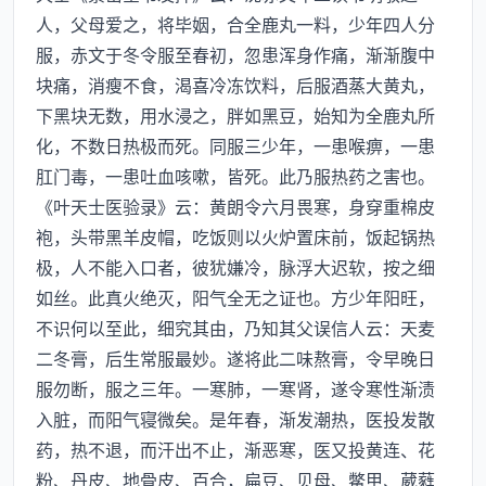
人，父母爱之，将毕姻，合全鹿丸一料，少年四人分
服，赤文于冬令服至春初，忽患浑身作痛，渐渐腹中
块痛，消瘦不食，渴喜冷冻饮料，后服酒蒸大黄丸，
下黑块无数，用水浸之，胖如黑豆，始知为全鹿丸所
化，不数日热极而死。同服三少年，一患喉痹，一患
肛门毒，一患吐血咳嗽，皆死。此乃服热药之害也。
《叶天士医验录》云：黄朗令六月畏寒，身穿重棉皮
袍，头带黑羊皮帽，吃饭则以火炉置床前，饭起锅热
极，人不能入口者，彼犹嫌冷，脉浮大迟软，按之细
如丝。此真火绝灭，阳气全无之证也。方少年阳旺，
不识何以至此，细究其由，乃知其父误信人云：天麦
二冬膏，后生常服最妙。遂将此二味熬膏，令早晚日
服勿断，服之三年。一寒肺，一寒肾，遂令寒性渐渍
入脏，而阳气寝微矣。是年春，渐发潮热，医投发散
药，热不退，而汗出不止，渐恶寒，医又投黄连、花
粉、丹皮、地骨皮、百合，扁豆、贝母、鳖甲、葳蕤