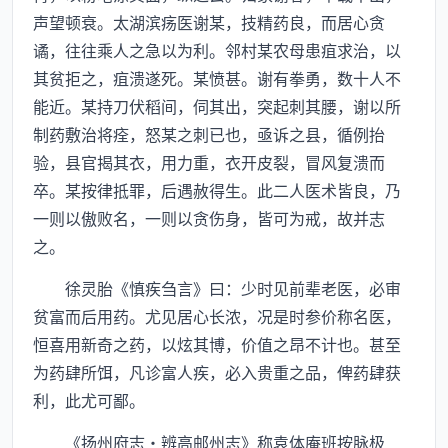
声望顿衰。太湖滨疡医谢某，技精药良，而居心贪
谲，往往乘人之急以为利。邻村某农母患疽求治，以
其贫拒之，疽溃遂死。某愤甚。谢有拳勇，数十人不
能近。某持刀伏稻间，伺其出，突起刺其腰，谢以所
制药敷治将痊，怒某之刺已也，亟诉之县，循例抬
验，县官揭其衣，用力重，衣开皮裂，冒风复溃而
卒。某按律抵罪，后遇赦得生。此二人医术皆良，乃
一则以傲败名，一则以贪伤身，皆可为戒，故并志
之。
徐灵胎《慎疾刍言》曰：少时见前辈老医，必审
贫富而后用药。尤见居心长浓，况是时参价称名医，
恒喜用新奇之药，以炫其博，价值之昂不计也。甚至
为药肆所饵，凡诊富人疾，必入贵重之品，俾药肆获
利，此尤可鄙。
《扬州府志·辨高邮州志》称袁体庵班按脉极