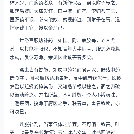
肆入少，而购药者众，有新作伙者，误以附子与之，
服药后腹即大痛发狂，口中流血而卒。李归咎于医，
医谓药不误，必有他故，索视药渣，则附子在焉。遂
控药肆于官，馈以金乃已。
世俗喜服热补药，如桂、附、鹿胶等，老人尤
甚，以其能壮阳也，不知高年大半阴亏，服之必液耗
水竭，反促寿命。余见因此致害者多矣。
禽虫皆有智能，如虎中药箭而食青泥，野猪中药
箭食荠 ，雉被鹰伤贴地黄叶，鼠中矾毒饮泥汁，蛛被
蜂螫以蚯蚓粪掩其伤，又知啮芋根以擦之，鹳之卵破
以漏药缠之。方书所载，不可胜数。今人不辨药味，
一遇疾病，授命于庸医之手，轻者重，重者致死，亦
可哀已。
凡服补剂，当审气体之所宜，不可偏一致害。叶
天士《景岳全书发挥》云：沈赤文年二读书明敏过