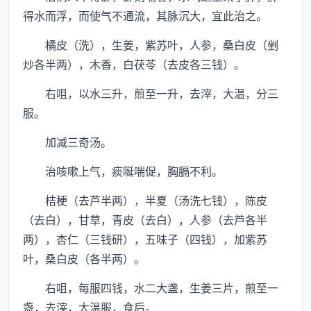
得水而浮，而使气不通流，其脉沉大，宜此治之。
橘皮（洗），生姜，紫苏叶，人参，桑白皮（剉
炒各半两），木香，白茯苓（去皮各三钱）。
右咀，以水三升，煎至一升，去滓，大温，分三
服。
加减三奇汤。
治咳嗽上气，痰唌喘促，胸膈不利。
桔梗（去芦半两），半夏（汤洗七钱），陈皮
（去白），甘草，青皮（去白），人参（去芦各半
两），杏仁（三钱研），五味子（四钱），加紫苏
叶，桑白皮（各半两）。
右咀，每服四钱，水二大盏，生姜三片，煎至一
盏，去滓，大温服，食后。