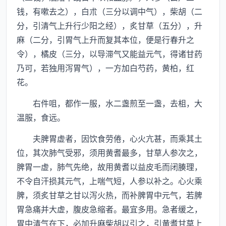
钱，有嗽去之），白朮（三分以调中气），柴胡（二
分，引清气上升行少阳之经），炙甘草（五分），升
麻（二分，引胃气上升而复其本位，便是行春升之
令），橘皮（三分，以导滞气又能益元气，得诸甘药
乃可，若独用泻胃气），一方加白芍药，黄柏，红
花。
右件咀，都作一服，水二盏煎至一盏，去柤，大
温服，食远。
夫脾胃虚者，因饮食劳倦，心火亢甚，而乘其土
位，其次肺气受邪，须用黄耆最多，甘草人参次之，
脾胃一虚，肺气先绝，故用黄耆以益皮毛而闭腠理，
不令自汗损其元气，上喘气短，人参以补之。心火乘
脾，须炙甘草之甘以泻火热，而补脾胃中元气，若脾
胃急痛并大虚，腹皮急缩者。最宜多用。急者缓之，
胃中清气在下，必加升麻柴胡以引之，引黄耆甘草上