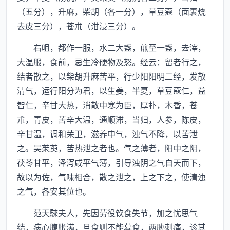
（五分），升麻，柴胡（各一分），草豆蔻（面裹烧
去皮三分），苍朮（泔浸三分）。
右咀，都作一服，水二大盏，煎至一盏，去滓，
大温服，食前，忌生冷硬物及怒。经云：留者行之，
结者散之，以柴胡升麻苦平，行少阳阳明二经，发散
清气，运行阳分为君，以生姜，半夏，草豆蔻仁，益
智仁，辛甘大热，消散中寒为臣，厚朴，木香，苍
朮，青皮，苦辛大温，通顺滞，当归，人参，陈皮，
辛甘温，调和荣卫，滋养中气，浊气不降，以苦泄
之。吴茱萸，苦热泄之者也。气之薄者，阳中之阴，
茯苓甘平，泽泻咸平气薄，引导浊阴之气自天而下，
故以为佐，气味相合，散之泄之，上之下之，使清浊
之气，各安其位也。
范天騋夫人，先因劳役饮食失节，加之忧思气
结，病心腹胀满，旦食则不能暮食，两胁刺痛，诊其