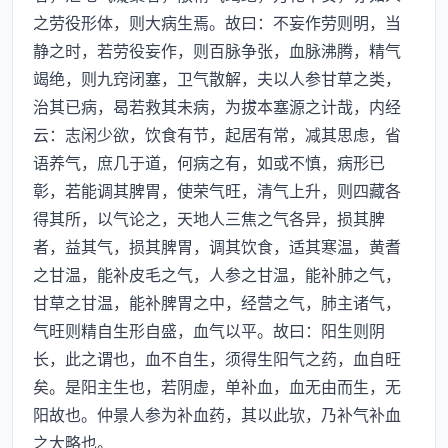
之劳役形体，则大病生焉。故曰：不妄作劳则明，当
静之时，若劳役妄作，则百脉争张，血脉沸腾，精气
竭绝，则九窍闭塞，卫气散解，夫以人参甘草之类，
治其已病，曷若救其未病，为拔本塞源之计哉，内经
云：志闲少欲，饮食有节，起居有常，减其思虑，省
语养气，庶几于道，何病之有，如或不慎，病形已
彰，若能调其脾胃，使荣气旺，清气上升，则四藏各
得其所，以气论之，天地人三焦之气各异，损其脾
者，益其气，损其脾胃，调其饮食，适其寒温，黄耆
之甘温，能补皮毛之气，人参之甘温，能补肺之气，
甘草之甘温，能补脾胃之中，经营之气，肺主诸气，
气旺则精自生形自盛，血气以平。故曰：阳生则阴
长，此之谓也，血不自生，须得生阳气之药，血自旺
矣。是阳主生也，若阴虚，单补血，血无由而生，无
阳故也。仲景人参为补血药，其以此欤，乃补气补血
之大略也。