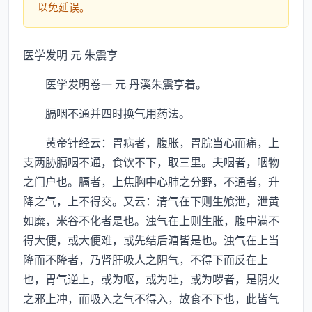
以免延误。
医学发明 元 朱震亨
医学发明卷一 元 丹溪朱震亨着。
膈咽不通并四时换气用药法。
黄帝针经云：胃病者，腹胀，胃脘当心而痛，上
支两胁膈咽不通，食饮不下，取三里。夫咽者，咽物
之门户也。膈者，上焦胸中心肺之分野，不通者，升
降之气，上不得交。又云：清气在下则生飧泄，泄黄
如糜，米谷不化者是也。浊气在上则生胀，腹中满不
得大便，或大便难，或先结后溏皆是也。浊气在上当
降而不降者，乃肾肝吸人之阴气，不得下而反在上
也，胃气逆上，或为呕，或为吐，或为哕者，是阴火
之邪上冲，而吸入之气不得入，故食不下也，此皆气