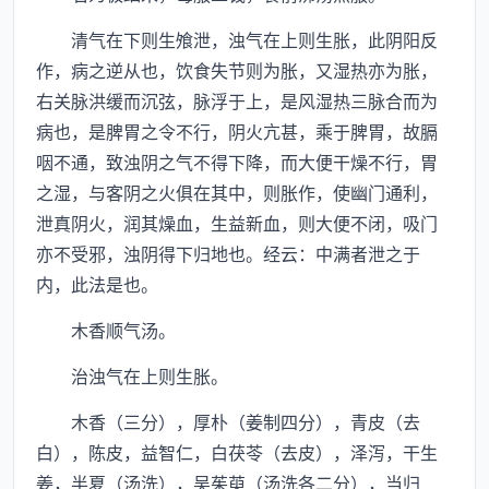
清气在下则生飧泄，浊气在上则生胀，此阴阳反
作，病之逆从也，饮食失节则为胀，又湿热亦为胀，
右关脉洪缓而沉弦，脉浮于上，是风湿热三脉合而为
病也，是脾胃之令不行，阴火亢甚，乘于脾胃，故膈
咽不通，致浊阴之气不得下降，而大便干燥不行，胃
之湿，与客阴之火俱在其中，则胀作，使幽门通利，
泄真阴火，润其燥血，生益新血，则大便不闭，吸门
亦不受邪，浊阴得下归地也。经云：中满者泄之于
内，此法是也。
木香顺气汤。
治浊气在上则生胀。
木香（三分），厚朴（姜制四分），青皮（去
白），陈皮，益智仁，白茯苓（去皮），泽泻，干生
姜，半夏（汤洗），吴茱萸（汤洗各二分），当归