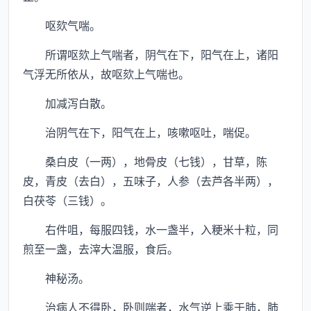
呕欬气喘。
所谓呕欬上气喘者，阴气在下，阳气在上，诸阳
气浮无所依从，故呕欬上气喘也。
加减泻白散。
治阴气在下，阳气在上，咳嗽呕吐，喘促。
桑白皮（一两），地骨皮（七钱），甘草，陈
皮，青皮（去白），五味子，人参（去芦各半两），
白茯苓（三钱）。
右件咀，每服四钱，水一盏半，入粳米十粒，同
煎至一盏，去滓大温服，食后。
神秘汤。
治病人不得卧，卧则喘者，水气逆上乘于肺，肺