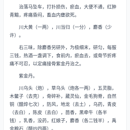
治落马坠车，打扑损伤，瘀血，大便不通，红肿
青黯，疼痛昏闷，畜血内壅欲死。
川大黄（一两），川当归（一分），麝香（少
许）。
右三味，除麝香另研外，为极细末，研匀，每服
三钱，热酒一盏调下，食前内，瘀血去，或骨节折疼
痛不可忍，以定痛接骨紫金丹治之。
紫金丹。
川乌头（炮），草乌头（炮各一两），五灵脂，
木鳖子（去壳），骨碎补，葳灵仙，金毛狗脊，自然
铜（醋焠七次），防风，地龙（去土），乌药，青皮
（去白），陈皮（去白），茴香，黑牵牛（各半
钱），乳香，没药，红娘子，麝香（各二钱半），禹
余粮石（醋炒四两）。