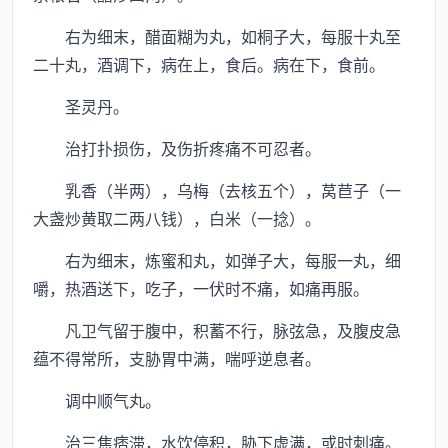
右为细末，醋面糊为丸，如桐子大，每服十丸至
二十丸，酒调下，病在上，食后。病在下，食前。
圣灵丹。
治打扑损伤，及伤折疼痛不可忍者。
乳香（半两），乌梅（去核五个），莴苣子（一
大盏炒黄取二两八钱），白米（一捻）。
右为细末，炼蜜和丸，如弹子大，每服一丸，细
嚼，热酒送下，吃子，一伏时不痛，如痛再服。
凡卫气留于腹中，积蓄不行，脉弦急，及腹皮急
蕴不得常所，支胁胃中满，喘呼逆息者。
调中顺气丸。
治三焦痞滞，水饮停积，胁下虚满，或时刺痛。