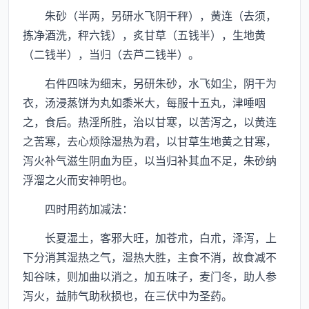
朱砂（半两，另研水飞阴干秤），黄连（去须，
拣净酒洗，秤六钱），炙甘草（五钱半），生地黄
（二钱半），当归（去芦二钱半）。
右件四味为细末，另研朱砂，水飞如尘，阴干为
衣，汤浸蒸饼为丸如黍米大，每服十五丸，津唾咽
之，食后。热淫所胜，治以甘寒，以苦泻之，以黄连
之苦寒，去心烦除湿热为君，以甘草生地黄之甘寒，
泻火补气滋生阴血为臣，以当归补其血不足，朱砂纳
浮溜之火而安神明也。
四时用药加减法：
长夏湿土，客邪大旺，加苍朮，白朮，泽泻，上
下分消其湿热之气，湿热大胜，主食不消，故食减不
知谷味，则加曲以消之，加五味子，麦门冬，助人参
泻火，益肺气助秋损也，在三伏中为圣药。