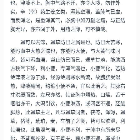
也，津液不上，胸中气路不开，亦令人哕，勿作外
实，辛（幸）药生姜之类，泻其壅滞，盖肺气已虚，
而反泻之，是重泻其气，必胸中如刀劙之痛，与正结
胸无异，亦声闻于外，用药之际，可不慎哉。
通可以去滞，通草防巳之属是也。防巳大苦寒，
能泻血中大热之滞也，亦能泻大便，与大黄气味同
者，皆可泻血滞，岂止防巳而已，通草甘淡，能助西
方秋气下降，利小便，专泻气滞也，小便气化，若热
绝津液之源于肺，经源绝则寒水断流，故膀胱受湿
热，津液癃闭，约缩小便不通，宜以此治之。其脉右
寸洪缓而数，左尺亦然，其证胸中烦热，口燥，舌干
咽嗌亦干，大渴引饮，小便淋沥，或闭塞不通，胫朘
脚热，此通草主之，凡与通草同者，茯苓，泽泻，通
草，猪苓，琥珀，麦，车前子之类，皆可以渗泄，利
其滞也，此虽泄气滞，小便不利，于肺中有所未尽
尔，予昔寓长安，有王善夫，病小便不通，渐成中