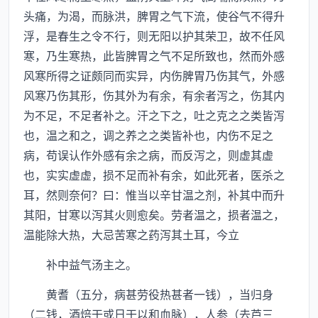
头痛，为渴，而脉洪，脾胃之气下流，使谷气不得升
浮，是春生之令不行，则无阳以护其荣卫，故不任风
寒，乃生寒热，此皆脾胃之气不足所致也，然而外感
风寒所得之证颇同而实异，内伤脾胃乃伤其气，外感
风寒乃伤其形，伤其外为有余，有余者泻之，伤其内
为不足，不足者补之。汗之下之，吐之克之之类皆泻
也，温之和之，调之养之之类皆补也，内伤不足之
病，苟误认作外感有余之病，而反泻之，则虚其虚
也，实实虚虚，损不足而补有余，如此死者，医杀之
耳，然则奈何？曰：惟当以辛甘温之剂，补其中而升
其阳，甘寒以泻其火则愈矣。劳者温之，损者温之，
温能除大热，大忌苦寒之药泻其土耳，今立
补中益气汤主之。
黄耆（五分，病甚劳役热甚者一钱），当归身
（二钱，酒焙干或日干以和血脉），人参（去芦三