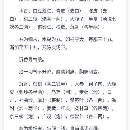
木香，白豆蔻仁，青皮（去白），陈皮（去
白），京三棱（炮各一两），大腹子，半夏（汤洗七
次各二两），缩砂仁，槟榔，沉香（各半两）。
右为细末，水糊为丸，如桐子大，每服三十丸，
渐加至五十丸，煎陈皮汤下。
沉香导气散。
治一切气不升降，胁肋刺痛，胸膈闭塞。
沉香，槟榔（各二钱半），人参，诃子肉，大腹
皮（剉炒各半两），乌药（剉），麦蘗（炒），白
朮，神曲炒，厚朴（姜制），紫苏叶（各一两），香
附（炒一两半），姜黄，红皮，炙甘草（各四两），
京三棱（炮），广茂（炮），益智仁（各二两）。
右为极细末，每服二钱，食前沸汤点服。