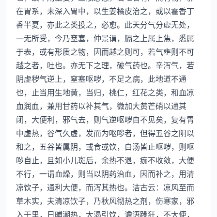
在胃系，未深入胃中，以生姜橘皮治之，或以霍香丁
香半夏，亦此之类投之，必愈。此天分气分虚无处，
一无所受，今乃窒塞，仲景谓，膈之上属上焦，悉属
于表，或有形质之物，因而越之则可，若气壅则不可
越之者，吐也。亦无下之理，破气药也。辛泻气，若
阴虚秽气逆上，窒塞呕哕，不足之病，此地道不通
也，止当用生地黄，当归，桃仁，红花之类，和血凉
血润血，兼用甘药以补其气，微加大黄芒硝以通其
闭，大便利，邪气去，则气逆呕哕自不见矣，复有胃
中虚热，谷气久虚，发而为呕哕者，但得五谷之阴以
和之，五谷皆属阴，或食或饮，白汤皆止呕哕，则呕
哕自止，且如小儿斑后，余热不退，痂不收敛，大便
不行，一谓血燥，则当以阴药治血，因而补之，用清
凉饮子，通利大便，而泻其热也。洁古云：凉风至而
草木实，夫清凉饮子，乃秋风彻热之剂，伤寒家，邪
入于里，日晡潮热，大渴引饮，谵语躁狂，不大便，