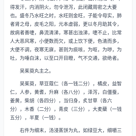
得发汗，内消阴火，勿令泄泻，此闭藏周密之大要
也。盛冬乃水旺之时，水旺则金旺，子能令母实，肺
者肾之母，皮毛之阳，元本虚弱，更以冬月助其令，
故病者善啑，鼻流清涕，寒甚出浊涕，啑不止，比常
人大恶风寒，小便数而欠，或上饮下便，色清而多，
大便不调，夜寒无寐，甚则为痰咳，为呕，为哕，为
吐，为唾白沫，以至口开目瞪，气不交通，欲绝者。
吴茱萸丸主之。
吴茱萸，草豆蔻仁（各一钱二分），橘皮，益智
仁，人参，黄耆，升麻（各八分），泽泻，白僵蚕，
姜黄，柴胡（各四分），当归身，炙甘草（各六
分），木香（二分），青皮（三分），大麦蘗（一钱
五分），半夏（一钱）。
右件为细末，汤浸蒸饼为丸，如绿豆大，细嚼三