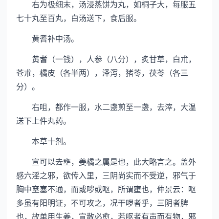
右为极细末，汤浸蒸饼为丸，如桐子大，每服五
七十丸至百丸，白汤送下，食后服。
黄耆补中汤。
黄耆（一钱），人参（八分），炙甘草，白朮，
苍朮，橘皮（各半两），泽泻，猪苓，茯苓（各三
分）。
右咀，都作一服，水二盏煎至一盏，去滓，大温
送下上件丸药。
本草十剂。
宣可以去壅，姜橘之属是也，此大略言之。盖外
感六淫之邪，欲传入里，三阴尚实而不受逆，邪气于
胸中窒塞不通，而或哕或呕，所谓壅也，仲景云：呕
多虽有阳明证，不可攻之，况干哕者乎，三阴者脾
也，故单用生姜，宣散必愈，若呕者有声而有物，邪