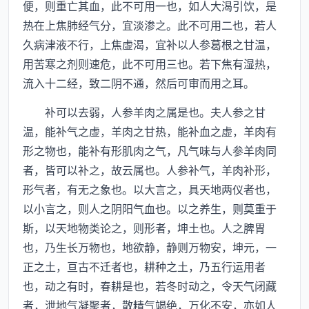
便，则重亡其血，此不可用一也，如人大渴引饮，是
热在上焦肺经气分，宜淡渗之。此不可用二也，若人
久病津液不行，上焦虚渴，宜补以人参葛根之甘温，
用苦寒之剂则速危，此不可用三也。若下焦有湿热，
流入十二经，致二阴不通，然后可审而用之耳。
补可以去弱，人参羊肉之属是也。夫人参之甘
温，能补气之虚，羊肉之甘热，能补血之虚，羊肉有
形之物也，能补有形肌肉之气，凡气味与人参羊肉同
者，皆可以补之，故云属也。人参补气，羊肉补形，
形气者，有无之象也。以大言之，具天地两仪者也，
以小言之，则人之阴阳气血也。以之养生，则莫重于
斯，以天地物类论之，则形者，坤土也。人之脾胃
也，乃生长万物也，地欲静，静则万物安，坤元，一
正之土，亘古不迁者也，耕种之土，乃五行运用者
也，动之有时，春耕是也，若冬时动之，令天气闭藏
者，泄地气凝聚者，散精气竭绝，万化不安，亦如人