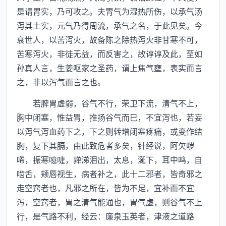
是谓胃实，乃可攻之。夫胃气为湿热所伤，以承气汤
泻其土实，元气乃得周流，承气之名，于此见矣。今
衰世人，以苦泻火，故备陈之除热泻火非甘寒不可，
苦寒泻火，非徒无益，而反害之，故谆谆及此，至如
孙真人言，生姜呕家之圣药，谓上焦气壅，表实而言
之，非以泻气而言之也。
若脾胃虚弱，谷气不行，荣卫下流，清气不上，
胸中闭塞，惟益胃，推扬谷气而巳，不宜泻也，若妄
以泻气泻血药下之，下之则转增闭塞疼痛，或变作结
胸，复下其膈，由此致危者多矣，针经说，阿欠哕
唏，振寒噫啑，亸涕泪出，太息，涎下，耳中鸣，自
啮舌，颊唇视生，病者补之，此十二邪者，皆奇邪之
走空窍者也，凡邪之所在，皆为不足，宜补而不宜
泻，空窍者，胃之清气能通也，胃气虚，则谷气不上
行，是气路不利，经云：廉泉玉英者，津液之道路