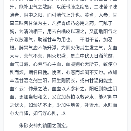
升，能补卫气之散解，以缓带脉之缩急，二味苦平味
薄者，阴中之阳，而引清气上升也。黄耆，人参，甘
草三味皆甘温为主，凡脾胃虚乃必用之药，气乱于
胸，为清浊相干，用去白橘皮以理之，又能助阳气之
升以散滞气，助诸甘辛为用也。口干嗌干者，加葛
根。脾胃气虚不能升浮，为阴火伤其生发之气，荣血
大亏，营气不营，阴火炽盛，是血中伏火日渐煎熬，
血气日淢，心包与心主血，血减则心无所养，致使心
乱而烦，病名曰悗。悗者，心惑而烦闷不安也。故加
辛温甘温之剂生阳，阳生则阴长，或曰甘温何能生
血？云：仲景之法，血虚以人参补之，阳旺则能生阴
血，更加当归和之，又宜加黄柏以救肾水，能泻阴中
之伏火，如烦犹不止，少加生地黄，补肾水，水旺而
心火自降，如气浮心乱，以
朱砂安神丸镇固之则愈。