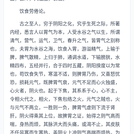
饮食劳倦论。
古之至人，穷于阴阳之化，究乎生死之际，所著
内经，悉言人以胃气为本，人受水谷之气以生，所谓
清气，营气，运气，卫气，春升之气，皆胃气之别称
也，夫胃为水谷之海，饮食入胃，游溢精气，上输于
脾，脾气散精，上归于肺，通调水道，下输膀胱，水
精四布，五经并行，合于四时五藏，阴阳揆度以为常
也，苟饮食失节，寒温不适，则脾胃乃伤，又喜怒忧
恐，损耗元气，既脾胃气衰，元气不足而心火独盛，
心火者，阴火也。起于下焦，其系系于心，心不主，
令相火代之，相火，下焦包络之火，元气之贼也，火
与元气不两立，一胜则一负，脾胃气虚则下流于肾
肝，阴火得乘其上位，故脾胃之证，始得之则气高而
喘，身热而烦，其脉洪大而头痛，或渴不止，其皮肤
不任风寒而生寒热，盖阴火上冲则气高喘而烦热，为