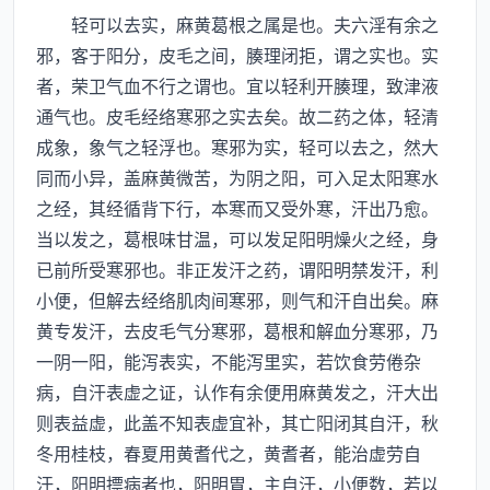
轻可以去实，麻黄葛根之属是也。夫六淫有余之
邪，客于阳分，皮毛之间，腠理闭拒，谓之实也。实
者，荣卫气血不行之谓也。宜以轻利开腠理，致津液
通气也。皮毛经络寒邪之实去矣。故二药之体，轻清
成象，象气之轻浮也。寒邪为实，轻可以去之，然大
同而小异，盖麻黄微苦，为阴之阳，可入足太阳寒水
之经，其经循背下行，本寒而又受外寒，汗出乃愈。
当以发之，葛根味甘温，可以发足阳明燥火之经，身
已前所受寒邪也。非正发汗之药，谓阳明禁发汗，利
小便，但解去经络肌肉间寒邪，则气和汗自出矣。麻
黄专发汗，去皮毛气分寒邪，葛根和解血分寒邪，乃
一阴一阳，能泻表实，不能泻里实，若饮食劳倦杂
病，自汗表虚之证，认作有余便用麻黄发之，汗大出
则表益虚，此盖不知表虚宜补，其亡阳闭其自汗，秋
冬用桂枝，春夏用黄耆代之，黄耆者，能治虚劳自
汗，阳明摽病者也，阳明胃，主自汗，小便数，若以