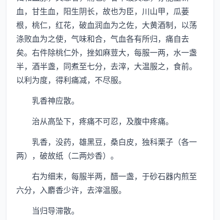
血，甘生血，阳生阴长，故也为臣，川山甲，瓜蒌
根，桃仁，红花，破血润血为之佐，大黄酒制，以荡
涤败血为之使，气味和合，气血各有所归，痛自去
矣。右件除桃仁外，挫如麻荳大，每服一两，水一盏
半，酒半盏，同煮至七分，去滓，大温服之，食前。
以利为度，得利痛减，不尽服。
乳香神应散。
治从高坠下，疼痛不可忍，及腹中疼痛。
乳香，没药，雄黑豆，桑白皮，独科栗子（各一
两），破故纸（二两炒香）。
右为细末，每服半两，醋一盏，于砂石器内煎至
六分，入麝香少许，去滓温服。
当归导滞散。