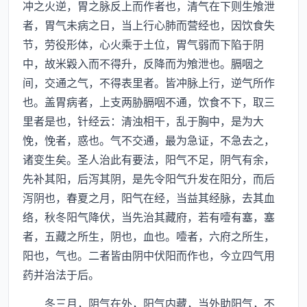
冲之火逆，胃之脉反上而作者也，清气在下则生飧泄
者，胃气未病之日，当上行心肺而营经也，因饮食失
节，劳役形体，心火乘于土位，胃气弱而下陷于阴
中，故米毇入而不得升，反降而为飧泄也。膈咽之
间，交通之气，不得表里者。皆冲脉上行，逆气所作
也。盖胃病者，上支两胁膈咽不通，饮食不下，取三
里者是也，针经云：清浊相干，乱于胸中，是为大
悗，悗者，惑也。气不交通，最为急证，不急去之，
诸变生矣。圣人治此有要法，阳气不足，阴气有余，
先补其阳，后泻其阴，是先令阳气升发在阳分，而后
泻阴也，春夏之月，阳气在经，当益其经脉，去其血
络，秋冬阳气降伏，当先治其藏府，若有噎有塞，塞
者，五藏之所生，阴也，血也。噎者，六府之所生，
阳也，气也。二者皆由阴中伏阳而作也，今立四气用
药并治法于后。
冬三月，阴气在外，阳气内藏，当外助阳气，不