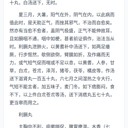
十丸，白汤送下，无时。
夏三月，大暑，阳气在外，阴气在内，以此病而
值此时，是天助正气，而挫其邪气，不治而自愈矣。
然亦有当愈不愈者，盖阴气极盛，正气不能伸故耳，
且如膈咽不通，咽中如梗，甚者前证俱作，治法当从
时。利膈丸泄肺火，以黄耆补中汤送下，如两足痿
厥，行步恇然，欹侧欲倒，臂臑如折，及作痛而无
力，或气短气促而喘或不足以息，以黄耆，人参，甘
草，白朮，苍朮，泽泻，猪苓，茯苓，橘皮等，作汤
送下滋肾丸一百五十丸，六七月之间湿热之令大行，
气短不能言者，加五味子，麦门冬。如下痞膨闷，食
不下，以上件白朮苍朮等汤，送下消痞丸五七十丸，
更当审而用之。
利膈丸
主胸中不利，痰嗽喘促，脾胃壅滞。木香（七