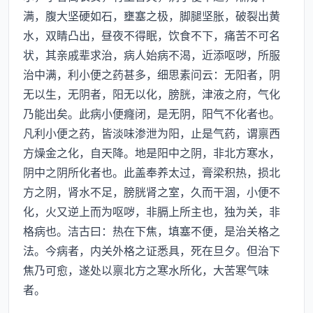
满，腹大坚硬如石，壅塞之极，脚腿坚胀，破裂出黄
水，双睛凸出，昼夜不得眠，饮食不下，痛苦不可名
状，其亲戚辈求治，病人始病不渴，近添呕哕，所服
治中满，利小便之药甚多，细思素问云：无阳者，阴
无以生，无阴者，阳无以化，膀胱，津液之府，气化
乃能出矣。此病小便癃闭，是无阴，阳气不化者也。
凡利小便之药，皆淡味渗泄为阳，止是气药，谓禀西
方燥金之化，自天降。地是阳中之阴，非北方寒水，
阴中之阴所化者也。此盖奉养太过，膏梁积热，损北
方之阴，肾水不足，膀胱肾之室，久而干涸，小便不
化，火又逆上而为呕哕，非膈上所主也，独为关，非
格病也。洁古曰：热在下焦，填塞不便，是治关格之
法。今病者，内关外格之证悉具，死在旦夕。但治下
焦乃可愈，遂处以禀北方之寒水所化，大苦寒气味
者。