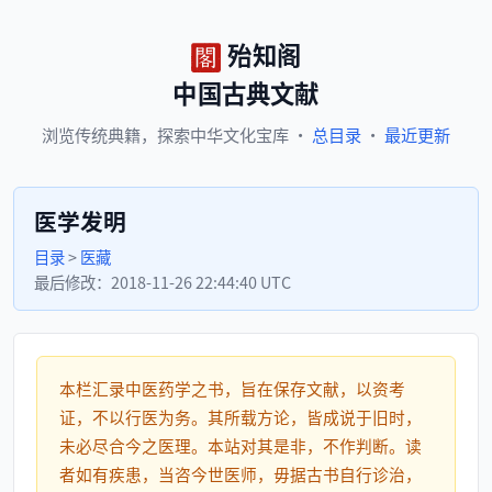
殆知阁
中国古典文献
浏览
传统典籍，
探索
中华文化宝库
·
总目录
·
最近更新
医学发明
目录
>
医藏
最后修改：
2018-11-26 22:44:40 UTC
本栏汇录中医药学之书，旨在保存文献，以资考
证，不以行医为务。其所载方论，皆成说于旧时，
未必尽合今之医理。本站对其是非，不作判断。读
者如有疾患，当咨今世医师，毋据古书自行诊治，