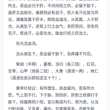
所主，恶血必归于肝，不问何经之伤，必留于胁下，
盖肝主血故也，痛甚则必有自汗，但人有汗出皆为风
证，诸痛皆属于肝木，既败血凝冱，从其属，入于肝
也，从高坠下，逆其上行之血气，非肝而何，非伤风
无汗，既自汗，必是化也，破血行经之药治之。
伤元活血汤。
治从高坠下，恶血留于胁下，及疼痛不可忍。
柴胡（半两），蒌根，当归（各三钱），红花，
甘草，山甲（炮各二钱），大黄（酒浸一两），桃仁
（酒浸去皮尖研如泥五十个）。
黄帝针经云：有所堕坠，恶血留内，若有所大
怒，气上而不行，下于胁，则伤肝，肝胆之经俱行于
胁下，经属厥阴少阳，宜以柴胡为引，用为君，以当
归和血脉，又急者，痛也。甘草缓其急，亦能生新