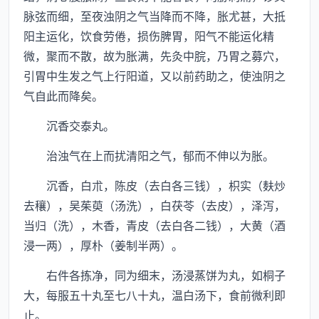
脉弦而细，至夜浊阴之气当降而不降，胀尤甚，大抵
阳主运化，饮食劳倦，损伤脾胃，阳气不能运化精
微，聚而不散，故为胀满，先灸中脘，乃胃之募穴，
引胃中生发之气上行阳道，又以前药助之，使浊阴之
气自此而降矣。
沉香交泰丸。
治浊气在上而扰清阳之气，郁而不伸以为胀。
沉香，白朮，陈皮（去白各三钱），枳实（麸炒
去穰），吴茱萸（汤洗），白茯苓（去皮），泽泻，
当归（洗），木香，青皮（去白各二钱），大黄（酒
浸一两），厚朴（姜制半两）。
右件各拣净，同为细末，汤浸蒸饼为丸，如桐子
大，每服五十丸至七八十丸，温白汤下，食前微利即
止。