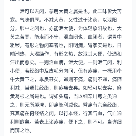
泄可以去闭，葶苈大黄之属是也。此二味皆大苦
寒。气味俱厚。不减大黄，又性过于诸药，以泄阳
分，肺中之闭也，亦能泄大便，为体轻象阳故也，大
黄之苦寒，能走而不守，泄血闭也，血闭者，谓胃中
粗秽，有形之物闭塞者也，阳明病，胃家实是也，日
晡潮热，大渴躁作，有形之热，故泄其大便，使通和
汗出而愈矣。一则治血病，泄大便，一则泄气闭，利
小便，若经络中及皮毛分肉间，但有疼痛，一概用牵
牛大黄下之，乖戾甚矣。通则不痛，痛则不通，痛随
利减，当通其经络，则疼痛去矣。如轻可以去实，麻
黄葛根之属是也。谓如头痛，当以细辛川芎之类通
之，则无所凝滞，即痛随利减也。臂痛有六道经络，
究其痛在何经络之闭，以行本经，行其气血，气血通
利则愈矣。若表上诸疼痛，便下之，则不可。当详细
而辨之也。