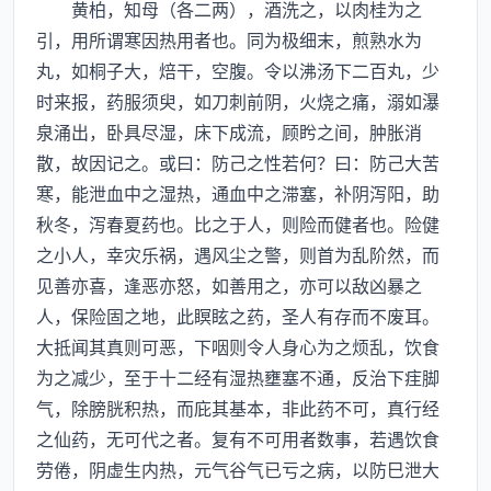
黄柏，知母（各二两），酒洗之，以肉桂为之
引，用所谓寒因热用者也。同为极细末，煎熟水为
丸，如桐子大，焙干，空腹。令以沸汤下二百丸，少
时来报，药服须臾，如刀刺前阴，火烧之痛，溺如瀑
泉涌出，卧具尽湿，床下成流，顾盻之间，肿胀消
散，故因记之。或曰：防己之性若何？曰：防己大苦
寒，能泄血中之湿热，通血中之滞塞，补阴泻阳，助
秋冬，泻春夏药也。比之于人，则险而健者也。险健
之小人，幸灾乐祸，遇风尘之警，则首为乱阶然，而
见善亦喜，逢恶亦怒，如善用之，亦可以敌凶暴之
人，保险固之地，此瞑眩之药，圣人有存而不废耳。
大抵闻其真则可恶，下咽则令人身心为之烦乱，饮食
为之减少，至于十二经有湿热壅塞不通，反治下疰脚
气，除膀胱积热，而庇其基本，非此药不可，真行经
之仙药，无可代之者。复有不可用者数事，若遇饮食
劳倦，阴虚生内热，元气谷气已亏之病，以防巳泄大