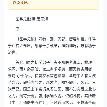
以免延误。
医学见能 清 唐宗海
序
《医学见能》四卷，蜀、天彭、唐容川着。仆得
于江右之笥筐，忽忽十余载矣，辞简理周，最有功于
济世。
盖容川原为初学弟子与夫不知医者说法，故理不
求深，而方必录验，较之务求艰奥，而无俾实用者，
未可同日语也。忆昔家君宦游豫章，幕府中人有以疾
苦告者，即检方与之，新发者、覆杯即止，久者、三
饮而已。因是上下皆谓家君知医，而不知实得之此书
之力，洵可贵焉。容川学通今古，识超凡俦，其所着
《中西汇通医书五种》，不舍近而求远，不趋新奇而