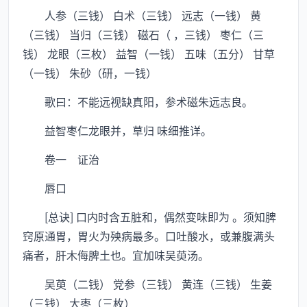
人参（三钱） 白术（三钱） 远志（一钱） 黄
（三钱） 当归（三钱） 磁石（ ，三钱） 枣仁（三
钱） 龙眼（三枚） 益智（一钱） 五味（五分） 甘草
（一钱） 朱砂（研，一钱）
歌曰：不能远视缺真阳，参术磁朱远志良。
益智枣仁龙眼并，草归 味细推详。
卷一 证治
唇口
[总诀] 口内时含五脏和，偶然变味即为 。须知脾
窍原通胃，胃火为殃病最多。口吐酸水，或兼腹满头
痛者，肝木侮脾土也。宜加味吴萸汤。
吴萸（二钱） 党参（三钱） 黄连（三钱） 生姜
（三钱） 大枣（三枚）