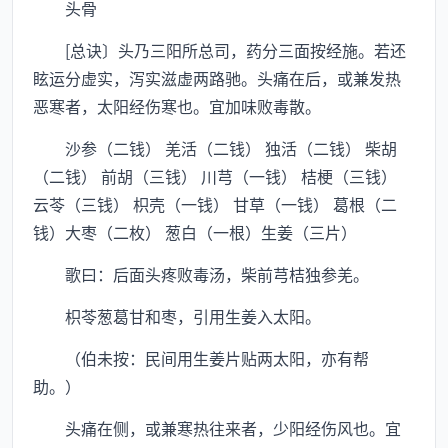
头骨
[总诀〕头乃三阳所总司，药分三面按经施。若还
眩运分虚实，泻实滋虚两路驰。头痛在后，或兼发热
恶寒者，太阳经伤寒也。宜加味败毒散。
沙参（二钱） 羌活（二钱） 独活（二钱） 柴胡
（二钱） 前胡（三钱） 川芎（一钱） 桔梗（三钱）
云苓（三钱） 枳壳（一钱） 甘草（一钱） 葛根（二
钱）大枣（二枚） 葱白（一根）生姜（三片）
歌曰：后面头疼败毒汤，柴前芎桔独参羌。
枳苓葱葛甘和枣，引用生姜入太阳。
（伯未按：民间用生姜片贴两太阳，亦有帮
助。）
头痛在侧，或兼寒热往来者，少阳经伤风也。宜