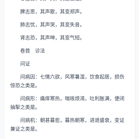
脾志思，其声歌，其变郑声。
肺志忧，其声哭，其变失音。
肾志恐，其声呻，其变气短。
卷首 诊法
问证
问病因：七情六欲，风寒暑湿，饮食起居，损伤
惊恐之类是。
问病形：痛痒寒热，喘咳烦渴，吐利胀满，便闭
抽掣之类是。
问病机：朝甚暮愈，暮热朝寒，进退盛衰，变证
兼证之类是。