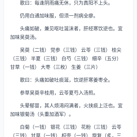
歌曰：每逢阴雨痛无休，只为真阳不上头。
仍用白通加味服，但须一剂病全瘳。
头痛如破，兼见呕吐涎沫者，肝经寒饮逆也。宜
加味吴萸汤。
吴萸（二钱） 党参（三钱） 云苓（三钱） 桂尖
（三钱） 半夏（三钱） 白芍（三钱） 细辛（五分）
甘草（一钱） 大枣（三枚） 生姜（三片）
歌曰：头痛如破吐痰涎，饮逆肝寒姜枣全。
参草吴萸辛桂用，云苓夏芍入汤煎。
头晕郁冒，其人烦渴闷满者，火挟痰上泛也。宜
加味银菊汤（头重加酒军）。
白菊（一钱） 银花（三钱） 花粉（三钱） 云苓
（三钱） 甘草（一钱） 枳壳（一钱） 旋复（炙，三