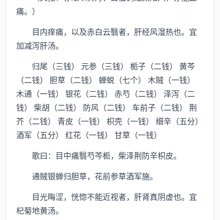
痛。）
目内痒痛，以及赤白云翳者，肝经风湿热也。宜
加减泻肝汤。
归尾（三钱） 元参（三钱） 栀子（二钱） 黄芩
（二钱） 胆草（二钱） 蝉蜕（七个） 木贼（一钱）
木通（一钱） 银花（二钱） 赤芍（二钱） 泽泻（二
钱） 柴胡（二钱） 防风（二钱） 车前子（二钱） 荆
芥（二钱） 青皮（一钱） 枳壳（一钱） 细辛（五分）
酒军（五分） 红花（一钱） 甘草（一钱）
歌曰：目中痛翳芍芩栀，柴泽荆防辛枳皮。
通贼银蝉归胆草，花前参草酒军施。
目光晦涩，恍惚不能近视者，肝肾真阴虚也。宜
杞菊地黄汤。