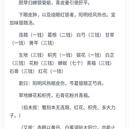
胆草归蝉银菊蛎，青皮姜引使肝平。
下眼皮肿，以及绕眼红锁者，阳明经风热也。宜
加味银翘汤。
连翘（一钱） 葛根（二钱） 白芍（三钱） 甘草
（一钱） 黄芩（三钱）
生地（三钱） 枳壳（一钱） 银花（一钱） 白芷
（三钱） 花粉（三钱） 蝉蜕（七个） 青葙（三钱）
石膏（三钱） 红花（一钱）
歌曰：阳明风热眼皮伤，芩葛银翘芷芍将。
草地蝉花和枳壳，石膏花粉共青葙。
（伯未按：蜀刻本无连翘、红花、枳壳、多大力
子。）
（又按：赤眼以黄丹、白蜜调贴太阳穴，亦能止