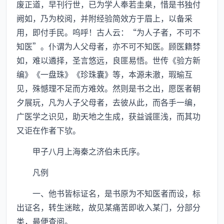
废正道，早刊行世，已为学人奉若圭臬，惜是书独付
阙如，乃为校阅，并附经验简效方于眉上，以备采
用，即付手民。呜呼！古人云：“为人子者，不可不
知医”。仆谓为人父母者，亦不可不知医。顾医籍棼
如，难以遴择，圣言悠远，良匪易悟。世传《验方新
编》《一盘珠》《珍珠囊》等，本源未澈，瑕瑜互
见，殊憾理不足而方难效。然则是书之出，愿医者朝
夕展玩，凡为人子父母者，去彼从此，而各手一编，
广医学之识见，助天地之生成，获益诚匪浅，而其功
又讵在作者下欤。
甲子八月上海秦之济伯未氏序。
凡例
一、他书皆标证名，是书原为不知医者而设，标
出证名，转生迷眩，故见某痛苦即收入某门，分部分
类，最便查阅。