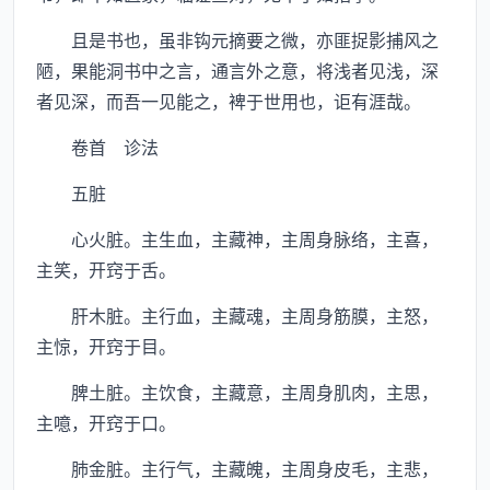
且是书也，虽非钩元摘要之微，亦匪捉影捕风之
陋，果能洞书中之言，通言外之意，将浅者见浅，深
者见深，而吾一见能之，裨于世用也，讵有涯哉。
卷首 诊法
五脏
心火脏。主生血，主藏神，主周身脉络，主喜，
主笑，开窍于舌。
肝木脏。主行血，主藏魂，主周身筋膜，主怒，
主惊，开窍于目。
脾土脏。主饮食，主藏意，主周身肌肉，主思，
主噫，开窍于口。
肺金脏。主行气，主藏魄，主周身皮毛，主悲，