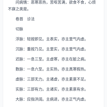
问病情：恶寒恶热，苦呕苦满，欲食不食，心烦
不寐之类是。
卷首 诊法
切脉
浮脉：轻按即见。主表实，亦主里气内虚。
沉脉：重按乃见。主里实，亦主里气内虚。
迟脉：一息三至。主虚寒，亦主在脏之病。
数脉：一息六至。主实热，亦主真寒假热。
虚脉：三部无力。主诸虚，亦主素禀不足。
实脉：三部有力。主诸实，亦主素禀有余。
大脉：应指洪阔。主病进，亦主正气内虚。