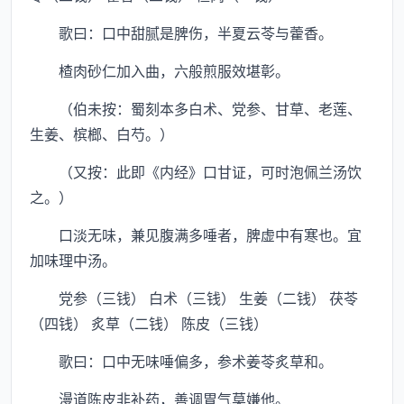
歌曰：口中甜腻是脾伤，半夏云苓与藿香。
楂肉砂仁加入曲，六般煎服效堪彰。
（伯未按：蜀刻本多白术、党参、甘草、老莲、
生姜、槟榔、白芍。）
（又按：此即《内经》口甘证，可时泡佩兰汤饮
之。）
口淡无味，兼见腹满多唾者，脾虚中有寒也。宜
加味理中汤。
党参（三钱） 白术（三钱） 生姜（二钱） 茯苓
（四钱） 炙草（二钱） 陈皮（三钱）
歌曰：口中无味唾偏多，参术姜苓炙草和。
漫道陈皮非补药，善调胃气莫嫌他。