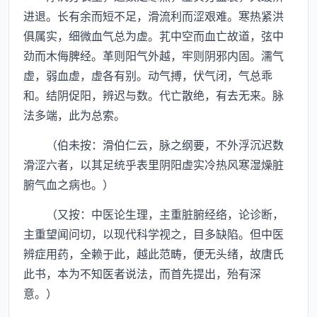
进退。长有余而短不足，滑流利而涩艰难。寒热紧洪
俱属实，细微血气总为虚。芤中空而血亡故道，弦中
劲而木侮脾经。革则阳气外越，牢则阴邪内固。濡气
虚，弱血虚，虚各有别。动气搏，伏气闭，气总乖
和。结阴促阳，辨迟与数。代亡散绝，有去无来。脉
法多端，此为总索。
（伯未按：滑伯仁云，脉之纲要，不外浮沉迟数
滑涩六者，以其足统乎表里阴阳虚实冷热风寒湿燥脏
腑气血之病也。）
（又按：中医论生理，主重脏腑经络，论诊断，
主重望闻问切，以现代科学视之，目多缺陷。但中医
辨症用药，全赖于此，越此范畴，便无头绪，故唐氏
此书，本为不知医者说法，而首先提出，殆有深
意。）