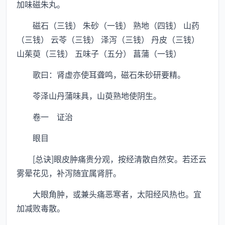
加味磁朱丸。
磁石（三钱） 朱砂（一钱） 熟地（四钱） 山药
（三钱） 云苓（三钱） 泽泻（三钱） 丹皮（三钱）
山茱萸（三钱） 五味子（五分） 菖蒲（一钱）
歌曰：肾虚亦使耳聋鸣，磁石朱砂研要精。
苓泽山丹蒲味具，山萸熟地使阴生。
卷一 证治
眼目
[总诀]眼皮肿痛贵分观，按经清散自然安。若还云
雾晕花见，补泻随宜属肾肝。
大眼角肿，或兼头痛恶寒者，太阳经风热也。宜
加减败毒散。