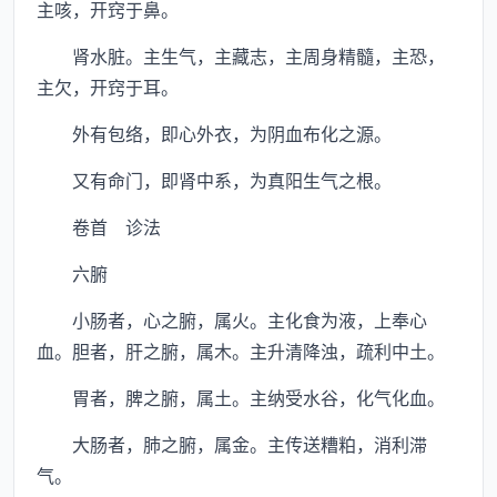
主咳，开窍于鼻。
肾水脏。主生气，主藏志，主周身精髓，主恐，
主欠，开窍于耳。
外有包络，即心外衣，为阴血布化之源。
又有命门，即肾中系，为真阳生气之根。
卷首 诊法
六腑
小肠者，心之腑，属火。主化食为液，上奉心
血。胆者，肝之腑，属木。主升清降浊，疏利中土。
胃者，脾之腑，属土。主纳受水谷，化气化血。
大肠者，肺之腑，属金。主传送糟粕，消利滞
气。