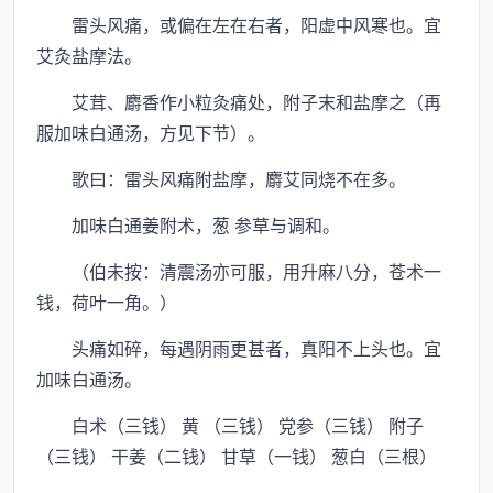
雷头风痛，或偏在左在右者，阳虚中风寒也。宜
艾灸盐摩法。
艾茸、麝香作小粒灸痛处，附子末和盐摩之（再
服加味白通汤，方见下节）。
歌曰：雷头风痛附盐摩，麝艾同烧不在多。
加味白通姜附术，葱 参草与调和。
（伯未按：清震汤亦可服，用升麻八分，苍术一
钱，荷叶一角。）
头痛如碎，每遇阴雨更甚者，真阳不上头也。宜
加味白通汤。
白术（三钱） 黄 （三钱） 党参（三钱） 附子
（三钱） 干姜（二钱） 甘草（一钱） 葱白（三根）