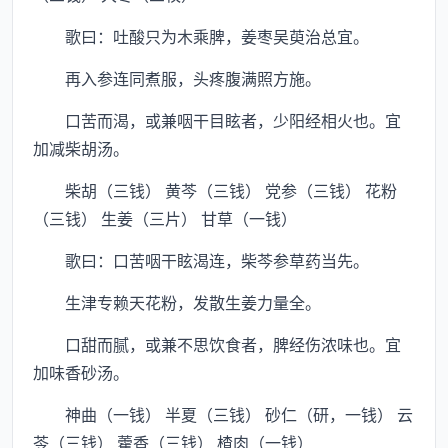
歌曰：吐酸只为木乘脾，姜枣吴萸治总宜。
再入参连同煮服，头疼腹满照方施。
口苦而渴，或兼咽干目眩者，少阳经相火也。宜
加减柴胡汤。
柴胡（三钱） 黄芩（三钱） 党参（三钱） 花粉
（三钱） 生姜（三片） 甘草（一钱）
歌曰：口苦咽干眩渴连，柴芩参草药当先。
生津专赖天花粉，发散生姜力量全。
口甜而腻，或兼不思饮食者，脾经伤浓味也。宜
加味香砂汤。
神曲（一钱） 半夏（三钱） 砂仁（研，一钱） 云
苓（三钱） 藿香（三钱） 楂肉（一钱）