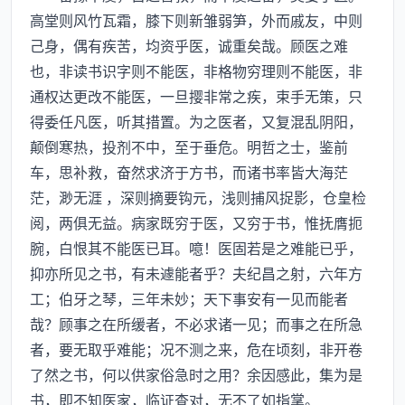
高堂则风竹瓦霜，膝下则新雏弱笋，外而戚友，中则
己身，偶有疾苦，均资乎医，诚重矣哉。顾医之难
也，非读书识字则不能医，非格物穷理则不能医，非
通权达更改不能医，一旦撄非常之疾，束手无策，只
得委任凡医，听其措置。为之医者，又复混乱阴阳，
颠倒寒热，投剂不中，至于垂危。明哲之士，鉴前
车，思补救，奋然求济于方书，而诸书率皆大海茫
茫，渺无涯 ，深则摘要钩元，浅则捕风捉影，仓皇检
阅，两俱无益。病家既穷于医，又穷于书，惟抚膺扼
腕，白恨其不能医已耳。噫！医固若是之难能已乎，
抑亦所见之书，有未遽能者乎？夫纪昌之射，六年方
工；伯牙之琴，三年未妙；天下事安有一见而能者
哉？顾事之在所缓者，不必求诸一见；而事之在所急
者，要无取乎难能；况不测之来，危在顷刻，非开卷
了然之书，何以供家俗急时之用？余因感此，集为是
书，即不知医家，临证查对，无不了如指掌。