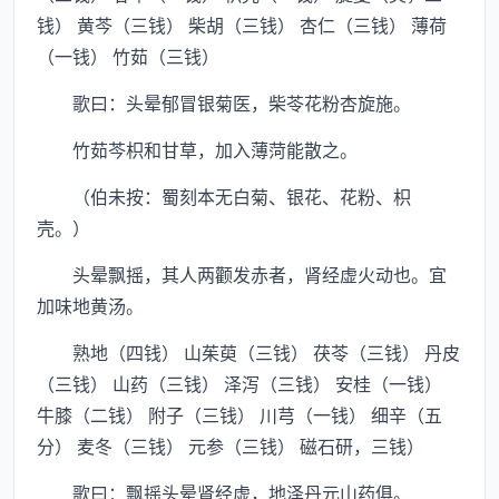
钱） 黄芩（三钱） 柴胡（三钱） 杏仁（三钱） 薄荷
（一钱） 竹茹（三钱）
歌曰：头晕郁冒银菊医，柴苓花粉杏旋施。
竹茹芩枳和甘草，加入薄菏能散之。
（伯未按：蜀刻本无白菊、银花、花粉、枳
壳。）
头晕飘摇，其人两颧发赤者，肾经虚火动也。宜
加味地黄汤。
熟地（四钱） 山茱萸（三钱） 茯苓（三钱） 丹皮
（三钱） 山药（三钱） 泽泻（三钱） 安桂（一钱）
牛膝（二钱） 附子（三钱） 川芎（一钱） 细辛（五
分） 麦冬（三钱） 元参（三钱） 磁石研，三钱）
歌曰：飘摇头晕肾经虚，地泽丹元山药俱。