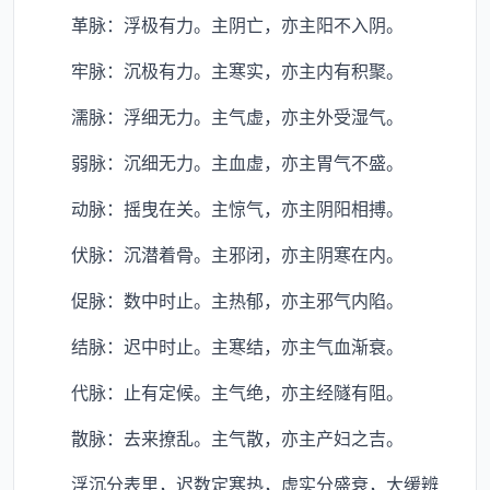
革脉：浮极有力。主阴亡，亦主阳不入阴。
牢脉：沉极有力。主寒实，亦主内有积聚。
濡脉：浮细无力。主气虚，亦主外受湿气。
弱脉：沉细无力。主血虚，亦主胃气不盛。
动脉：摇曳在关。主惊气，亦主阴阳相搏。
伏脉：沉潜着骨。主邪闭，亦主阴寒在内。
促脉：数中时止。主热郁，亦主邪气内陷。
结脉：迟中时止。主寒结，亦主气血渐衰。
代脉：止有定候。主气绝，亦主经隧有阻。
散脉：去来撩乱。主气散，亦主产妇之吉。
浮沉分表里，迟数定寒热，虚实分盛衰，大缓辨