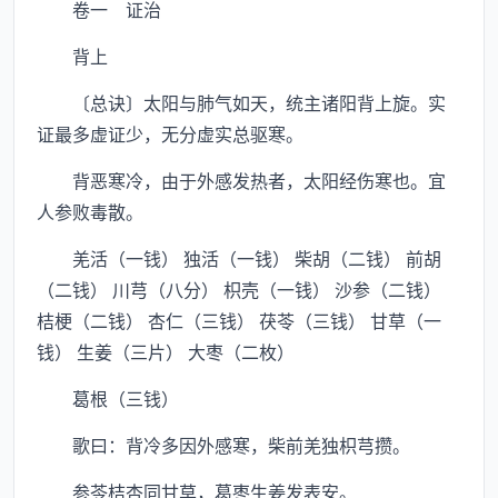
卷一 证治
背上
〔总诀〕太阳与肺气如天，统主诸阳背上旋。实
证最多虚证少，无分虚实总驱寒。
背恶寒冷，由于外感发热者，太阳经伤寒也。宜
人参败毒散。
羌活（一钱） 独活（一钱） 柴胡（二钱） 前胡
（二钱） 川芎（八分） 枳壳（一钱） 沙参（二钱）
桔梗（二钱） 杏仁（三钱） 茯苓（三钱） 甘草（一
钱） 生姜（三片） 大枣（二枚）
葛根（三钱）
歌曰：背冷多因外感寒，柴前羌独枳芎攒。
参苓桔杏同甘草，葛枣生姜发表安。