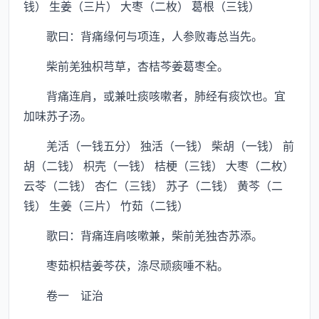
钱） 生姜（三片） 大枣（二枚） 葛根（三钱）
歌曰：背痛缘何与项连，人参败毒总当先。
柴前羌独枳芎草，杏桔芩姜葛枣全。
背痛连肩，或兼吐痰咳嗽者，肺经有痰饮也。宜
加味苏子汤。
羌活（一钱五分） 独活（一钱） 柴胡（一钱） 前
胡（二钱） 枳壳（一钱） 桔梗（三钱） 大枣（二枚）
云苓（二钱） 杏仁（三钱） 苏子（二钱） 黄芩（二
钱） 生姜（三片） 竹茹（二钱）
歌曰：背痛连肩咳嗽兼，柴前羌独杏苏添。
枣茹枳桔姜芩茯，涤尽顽痰唾不粘。
卷一 证治