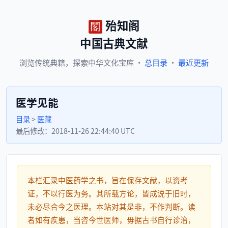
殆知阁
中国古典文献
浏览
传统典籍，
探索
中华文化宝库
·
总目录
·
最近更新
医学见能
目录
>
医藏
最后修改：
2018-11-26 22:44:40 UTC
本栏汇录中医药学之书，旨在保存文献，以资考
证，不以行医为务。其所载方论，皆成说于旧时，
未必尽合今之医理。本站对其是非，不作判断。读
者如有疾患，当咨今世医师，毋据古书自行诊治，