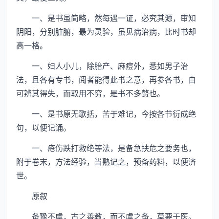
一、是书虽简略，然每遇一证，必究其源，审知
阴阳，分别脏腑，最为灵验，虽见病治病，比时书却
高一格。
一、妇人小儿，除胎产、麻痘外，悉如男子治
法，且各有专书，阅者能得此书之意，再参各书，自
可辨其得失，而取用不穷，是书不多赘也。
一、是书原无歌括，苦于难记，今按各节衍成绝
句，以便记诵。
一、疮伤跌打救绝等法，是备急扶危之要务也，
附于卷末，方法经验，当熟记之，预备药料，以便济
世。
原叙
备豫不虞，古之善教，而不虞之备，莫要于医。