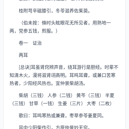
桂附芎辛磁膝引，冬苓滋养佐茱萸。
（伯未按：倏时头眩眼花无所见者，用熟地一
两，党参五钱，煎服。）
卷一 证治
两耳
[总诀]耳虽肾窍辨声音，绕耳游行是胆经。时辈不
知清木火，漫将滋肾诩高明。耳鸣耳聋，或兼口苦寒
热者，少阳经风热也。宜仲景柴胡汤。
柴胡（三钱） 人参（二钱） 黄芩（三钱） 半夏
（三钱） 甘草（一钱） 生姜（三片） 大枣（二枚）
歌曰：耳鸣寒热或兼聋，枣草参苓姜夏同。
风中少阳柴作引，方原仲景妙无穷。