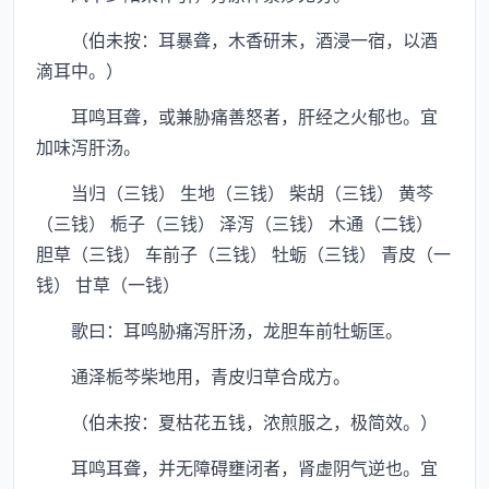
（伯未按：耳暴聋，木香研末，酒浸一宿，以酒
滴耳中。）
耳鸣耳聋，或兼胁痛善怒者，肝经之火郁也。宜
加味泻肝汤。
当归（三钱） 生地（三钱） 柴胡（三钱） 黄芩
（三钱） 栀子（三钱） 泽泻（三钱） 木通（二钱）
胆草（三钱） 车前子（三钱） 牡蛎（三钱） 青皮（一
钱） 甘草（一钱）
歌曰：耳鸣胁痛泻肝汤，龙胆车前牡蛎匡。
通泽栀芩柴地用，青皮归草合成方。
（伯未按：夏枯花五钱，浓煎服之，极简效。）
耳鸣耳聋，并无障碍壅闭者，肾虚阴气逆也。宜