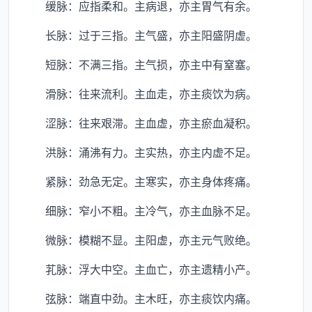
缓脉：应指柔和。主病退，亦主胃气有余。
长脉：过于三指。主气盛，亦主阳盛阴虚。
短脉：不满三指。主气损，亦主中有窒塞。
滑脉：往来流利。主血走，亦主痰饮为病。
涩脉：往来艰滞。主血虚，亦主瘀血凝积。
洪脉：涌沸有力。主实热，亦主内虚不足。
紧脉：劲急无定。主寒实，亦主身体疼痛。
细脉：窄小不粗。主冷气，亦主血脉不足。
微脉：模糊不显。主阳虚，亦主元气败绝。
芤脉：浮大中空。主血亡，亦主遗精小产。
弦脉：端直中劲。主木旺，亦主痰饮内痛。