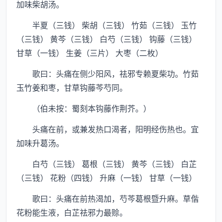
加味柴胡汤。
半夏（三钱） 柴胡（三钱） 竹茹（三钱） 玉竹
（三钱） 黄芩（三钱） 白芍（三钱） 钩藤（三钱）
甘草（一钱） 生姜（三片） 大枣（二枚）
歌曰：头痛在侧少阳风，祛邪专赖夏柴功。竹茹
玉竹姜和枣，甘草钩藤芩芍同。
（伯未按：蜀刻本钩藤作荆芥。）
头痛在前，或兼发热口渴者，阳明经伤热也。宜
加味升葛汤。
白芍（三钱） 葛根（三钱） 黄芩（三钱） 白芷
（三钱） 花粉（四钱） 升麻（一钱） 甘草（一钱）
歌曰：头痛在前热渴加，芍芩葛根暨升麻。草偕
花粉能生液，白芷祛邪力最赊。