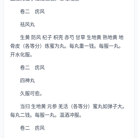
卷二 疠风
祛风丸
生黄 防风 杞子 枳壳 赤芍 甘草 生地黄 熟地黄 地
骨皮（各等分）炼蜜为丸。每丸重一钱。每服一丸。
开水化服。
卷二 疠风
四神丸
久服可愈。
当归 生地黄 元参 羌活（各等分）蜜丸如弹子大。
每丸二钱。每服一丸。温酒冲服。
卷二 疠风