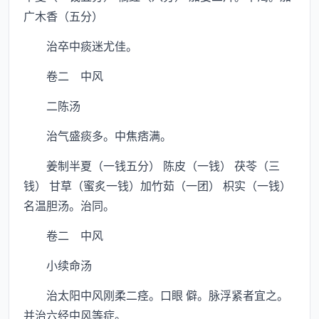
广木香（五分）
治卒中痰迷尤佳。
卷二 中风
二陈汤
治气盛痰多。中焦痞满。
姜制半夏（一钱五分） 陈皮（一钱） 茯苓（三
钱） 甘草（蜜炙一钱）加竹茹（一团） 枳实（一钱）
名温胆汤。治同。
卷二 中风
小续命汤
治太阳中风刚柔二痉。口眼 僻。脉浮紧者宜之。
并治六经中风等症。