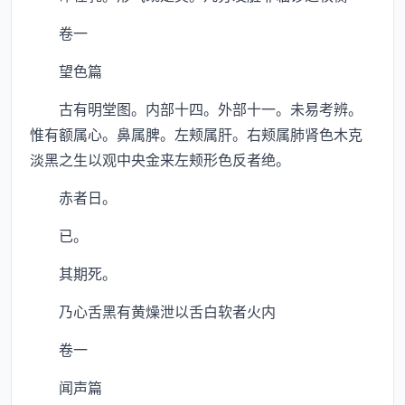
卷一
望色篇
古有明堂图。内部十四。外部十一。未易考辨。
惟有额属心。鼻属脾。左颊属肝。右颊属肺肾色木克
淡黑之生以观中央金来左颊形色反者绝。
赤者日。
已。
其期死。
乃心舌黑有黄燥泄以舌白软者火内
卷一
闻声篇