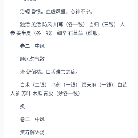
治螈 昏愦。血虚风盛。心神不宁。
独活 羌活 防风 川芎（各一钱） 当归（三钱） 人
参 姜半夏（各一钱） 细辛 石菖蒲（煎服。
卷二 中风
顺风匀气散
治 僻偏枯。口舌难言之症。
白术（二钱） 乌药（一钱） 煨天麻（一钱） 白芷
人参 苏叶 木瓜 青皮（炒各一钱）
炙
卷二 中风
资寿解语汤