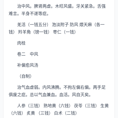
治中风。脾肾两虚。木旺风盛。牙关紧急。舌强
难言。半身不遂等症。
羌活（一钱五分） 泡淡附子 防风 煨天麻（各一
钱） 羚羊角（镑一钱） 枣仁（一钱）
肉桂
卷二 中风
补偏愈风汤
（自制）
治气血虚弱。内风沸腾。不拘左偏右偏。两手足
俱废之症。总以气血兼血。血活。风自灭矣。
人参（三钱） 熟地黄（六钱） 茯苓（三钱） 生黄
（六钱） 炙黄 （三钱） 白术（二钱）