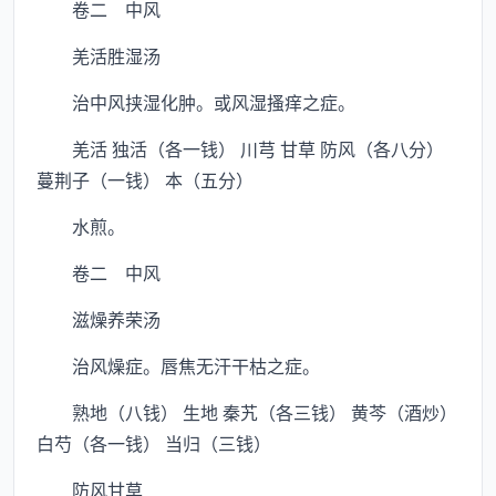
卷二 中风
羌活胜湿汤
治中风挟湿化肿。或风湿搔痒之症。
羌活 独活（各一钱） 川芎 甘草 防风（各八分）
蔓荆子（一钱） 本（五分）
水煎。
卷二 中风
滋燥养荣汤
治风燥症。唇焦无汗干枯之症。
熟地（八钱） 生地 秦艽（各三钱） 黄芩（酒炒）
白芍（各一钱） 当归（三钱）
防风甘草