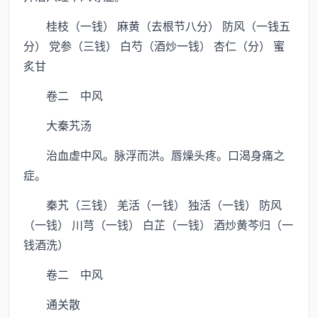
桂枝（一钱） 麻黄（去根节八分） 防风（一钱五
分） 党参（三钱） 白芍（酒炒一钱） 杏仁（分） 蜜
炙甘
卷二 中风
大秦艽汤
治血虚中风。脉浮而洪。唇燥头疼。口渴身痛之
症。
秦艽（三钱） 羌活（一钱） 独活（一钱） 防风
（一钱） 川芎（一钱） 白芷（一钱） 酒炒黄芩归（一
钱酒洗）
卷二 中风
通关散