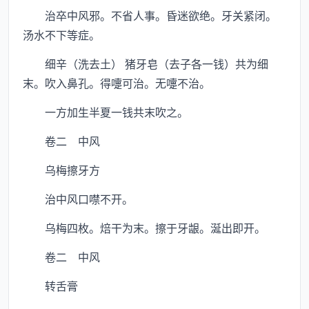
治卒中风邪。不省人事。昏迷欲绝。牙关紧闭。
汤水不下等症。
细辛（洗去土） 猪牙皂（去子各一钱）共为细
末。吹入鼻孔。得嚏可治。无嚏不治。
一方加生半夏一钱共末吹之。
卷二 中风
乌梅擦牙方
治中风口噤不开。
乌梅四枚。焙干为末。擦于牙龈。涎出即开。
卷二 中风
转舌膏