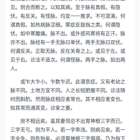
见。则合而断之。以知其病。至于脉有真假。有隐
伏。有反关。有怪脉。均宜一一推求。不可混淆。何
谓真假。如热病脉涩细。寒症反鼓指之类。何谓隐
伏。如中寒腹痛。脉不出。或外感风寒将有正汗。脉
亦不出。脉经有一手无脉曰单伏。两手无脉曰双伏。
何谓反关。正取无脉。反在关骨之上。或见于左。或
见于右。诊法不造次。何谓怪脉。两手之脉。如出两
人。
或乍大乍小。乍数乍迟。此谓祟症。又有老幼之
脉不同。土地方宜不同。人之长短肥瘦不同。诊法随
时而斟酌。然而脉症相应者常也。其不相应者变也。
知其常而通其变。诊家之要。
庶不相远矣。盖其要领总不出胃神根三字而已。
三字无亏。则为平人。若一字乖违。则病见矣。若一
字全失。则危殆矣。必须胃神根三字俱得。乃为指下