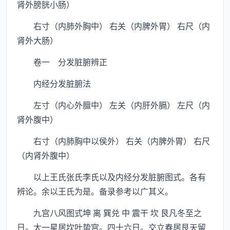
肾外膀胱小肠）
右寸（内肺外胸中） 右关（内脾外胃） 右尺（内
肾外大肠）
卷一 分发脏腑辨正
内经分发脏腑法
左寸（内心外膻中） 左关（内肝外膈） 左尺（内
肾外腹中）
右寸（内肺胸中以侯外） 右关（内脾外胃） 右尺
（内肾外腹中）
以上王氏张氏李氏以及内经分发脏腑图式。各有
辨论。余以王氏为是。备录参考以广其义。
九宫八风图式坤 离 巽兑 中 震干 坎 艮凡冬至之
日。太一星居坎叶蛰宫。四十六日。交立春居艮天留