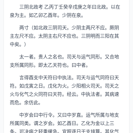
三阴北政考 乙丙丁壬癸辛戌庚之年曰北政。以在
泉为主。如乙卯乙酉年。少阴在泉。
两寸（如北政三阴司天。少阴主两尺不应。厥阴
主左尺不应。太阴主右尺不应也。三阴明而三阳在其
中矣。）
太一者。贵人之名也。司天与运气同形。又合地
支所属同形。即太乙天符也。曰中者。
言得酉支中天符曰中执法。司天与运气同符曰天
符。如戊寅之日。戊化为火。少阳相火司天。司天之
火与化气之火同符曰天符。经云。中执法者。其病速
而危。余仿此。
中岁会曰中行令。又曰中岁直。运气所属与地支
所属同类。谓之岁会。如乙酉日。乙化为金以上三
条。可决病之轻重缓急。宜照逐日干支排算。其化气