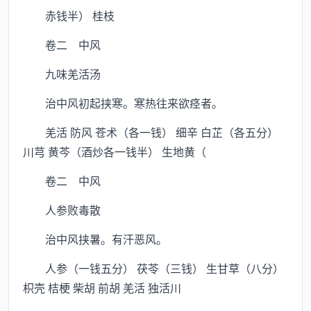
赤钱半） 桂枝
卷二 中风
九味羌活汤
治中风初起挟寒。寒热往来欲痉者。
羌活 防风 苍术（各一钱） 细辛 白芷（各五分）
川芎 黄芩（酒炒各一钱半） 生地黄（
卷二 中风
人参败毒散
治中风挟暑。有汗恶风。
人参（一钱五分） 茯苓（三钱） 生甘草（八分）
枳壳 桔梗 柴胡 前胡 羌活 独活川