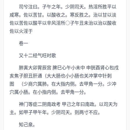
司兮注曰。子午之年。少阴司天。热淫所胜平以
咸寒。佐以苦甘。以酸收之。寒反胜之。治以甘以淡
佐以苦佐以酸平以辛风淫所○子午丑未治以治以酸收
佐以火淫于
卷一
又十二经气旺时歌
肺寅大卯胃辰宫 脾巳心午小未中 申胱酉肾心包戌
亥焦子胆丑肝通（大大肠也小小肠也关冲掌中针刺
图 （少商穴属肺。在大指内侧。去甲角一分。少冲
穴属小肠。在小指内侧。去甲角一分。
神门等症二阴南政考 甲己之年曰南政。以司天为
主。如甲子甲午年。少阴司天。则两寸不应。
知己泉。