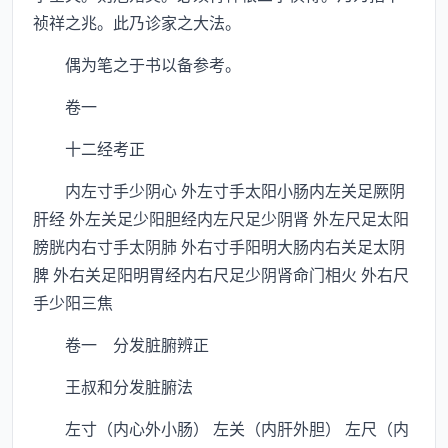
祯祥之兆。此乃诊家之大法。
偶为笔之于书以备参考。
卷一
十二经考正
内左寸手少阴心 外左寸手太阳小肠内左关足厥阴
肝经 外左关足少阳胆经内左尺足少阴肾 外左尺足太阳
膀胱内右寸手太阴肺 外右寸手阳明大肠内右关足太阴
脾 外右关足阳明胃经内右尺足少阴肾命门相火 外右尺
手少阳三焦
卷一 分发脏腑辨正
王叔和分发脏腑法
左寸（内心外小肠） 左关（内肝外胆） 左尺（内