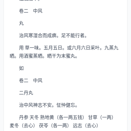
卷二 中风
丸
治风寒湿合而成痹。足不能行者。
用 草一味。五月五日。或六月六日采叶。九蒸九
晒。用酒蜜蒸晒。晒干为末蜜丸。
如
卷二 中风
二丹丸
治中风神志不安。怔忡健忘。
丹参 天冬 熟地黄（各一两五钱） 甘草（一两）
麦冬（去心） 茯苓（各一两） 远志（去心）