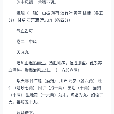
治中风螈 。舌强不语。
连翘（一钱） 山栀 薄荷 淡竹叶 黄芩 桔梗（各五
分） 甘草 石菖蒲 远志肉（各四分）
气血舌可
卷二 中风
天麻丸
治风由湿热而生。热胜则痛。湿胜则重。此系养
血清热。渗湿治风之法。（一方加六两）
煨天麻 怀牛膝（酒焙） 川萆 元参（各六两） 杜
仲（酒炒七两） 附子（泡一两） 羌活（十两） 当归
（十两） 生地黄（十六两）为末。炼蜜为丸。如梧子
大。每服五十丸。
温酒送下。