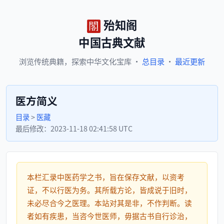
殆知阁
中国古典文献
浏览
传统典籍，
探索
中华文化宝库
·
总目录
·
最近更新
医方简义
目录
>
医藏
最后修改：
2023-11-18 02:41:58 UTC
本栏汇录中医药学之书，旨在保存文献，以资考
证，不以行医为务。其所载方论，皆成说于旧时，
未必尽合今之医理。本站对其是非，不作判断。读
者如有疾患，当咨今世医师，毋据古书自行诊治，