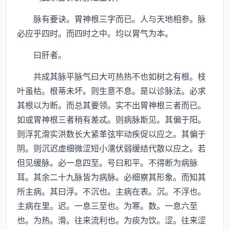
脉有要诀。胃神根三字而已。人与天地相参。脉
必应乎四时。而四时之中。均以胃气为本。
曰肝者。
共成其脉平脉气曰大可热热不也如树之有根。枝
叶虽枯。根蒂未坏。则生意不息。是以诊脉法。必求
其根以为断。而总其要领。实不出胃神根三者而已。
如或胃神根三者稍有差忒。则病脉斯见。其偏于阳。
则浮芤滑实洪数长大紧革弦牢动疾促以应之。其偏于
阴。则沉迟虚细微涩短小濡伏弱缓结代散以应之。若
但见缓脉。必一息四至。号曰和平。不得断为病脉
耳。其余二十九脉皆为病脉。必细察其形象。而知其
所主病。其曰浮。不沉也。主病在表。沉。不浮也。
主病在里。迟。一息三至也。为寒。数。一息六至
也。为热。滑。往来流利也。为痰为饮。涩。往来涩