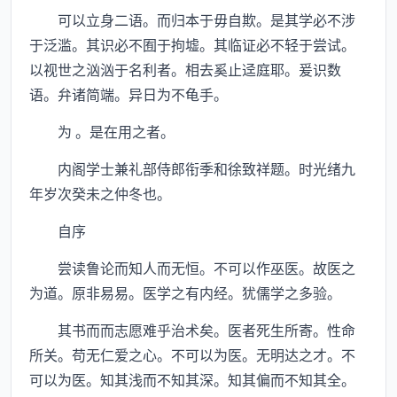
可以立身二语。而归本于毋自欺。是其学必不涉
于泛滥。其识必不囿于拘墟。其临证必不轻于尝试。
以视世之汹汹于名利者。相去奚止迳庭耶。爰识数
语。弁诸简端。异日为不龟手。
为 。是在用之者。
内阁学士兼礼部侍郎衔季和徐致祥题。时光绪九
年岁次癸未之仲冬也。
自序
尝读鲁论而知人而无恒。不可以作巫医。故医之
为道。原非易易。医学之有内经。犹儒学之多验。
其书而而志愿难乎治术矣。医者死生所寄。性命
所关。苟无仁爱之心。不可以为医。无明达之才。不
可以为医。知其浅而不知其深。知其偏而不知其全。