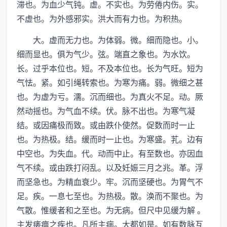
滞也。为血少气钝。虚。不实也。为劳倦内伤。实。
不虚也。为外感邪实。洪大而有力也。为积热。
大。虚而无力也。为体弱。微。细而隐也。小。
细而显也。俱为气少。弦。端直之象也。为水饮。
长。过乎本位也。短。不及本位也。长为气旺。短为
气怯。紧。如引绳转索也。为寒为痛。弱。微细之甚
也。为虚为亏。濡。沉而细也。为真火不足。动。厥
然动摇也。为气血不续。伏。脉不出也。为寒气凝
结。或因痛极而致。或由跌仆使然。促数而时一止
也。为热极。结。缓而时一止也。为寒盛。芤。边有
中空也。为失血。代。动而中止。有至数也。亦因血
气不续。或由跌打闷乱。以及妊娠三月之兆。革。浮
而坚急也。为精血衰少。牢。沉而坚硬也。为胃气不
足。疾。一息七至也。为热极。散。涣而不聚也。为
气散。惟缓者和之至也。为无病。但尺中见缓为解 。
主发痿痹之疾也。凡所主病。大都如是。如有数脉互