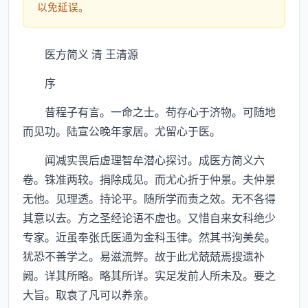
以免延误。
医方简义 清 王清源
序
昔程子有言。一命之士。苟存心于济物。可随地
而见功。陆宣公晚年家居。尤留心于医。
闻减实畏后虚理智牟潜心探讨。成医方简义六
卷。铢准两较。捐除成见。而尤心折于仲景。夫仲景
无他。见理透。持论平。随所学而责之效。无不各得
其意以去。方之圣经论语不虚也。又惜自来女科绝少
专家。近虽奉张氏医通为金科玉律。然其书洵美矣。
犹恐不善学之。易滋流弊。故于此尤兢兢焉搜遗补
阙。详其所略。略其所详。实足发前人所未及。要之
大旨。取袁了凡可以养亲。