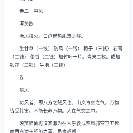
卷二 中风
泻黄散
治风挟火。口疮胃热肌热之症。
生甘草（一钱） 防风（一钱） 栀子（三钱） 石膏
（二钱） 藿香（二钱）加竹叶十片。青果二枚。或加
银花（三钱） 生地（三钱）
卷二
疠风
疠风者。即八方之贼风也。山岚毒雾之气。万物
皆受其害。不能长养万物。人在气交之中。
须辨醉仙再造其邪为在为乎救或空风邪营卫五死
血眉充溢于经络之酒。忌毒戒怒