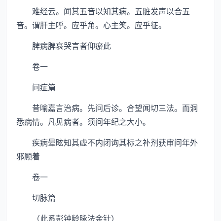
难经云。闻其五音以知其病。五脏发声以合五
音。谓肝主呼。应乎角。心主笑。应乎征。
脾病脾哀哭言者仰瘀此
卷一
问症篇
昔喻嘉言治病。先问后诊。合望闻切三法。而洞
悉病情。凡见病者。须问年纪之大小。
疾病晕眩知其虚不内闭询其标之补剂获审问年外
邪顾着
卷一
切脉篇
（此系彭钟龄脉法金针）