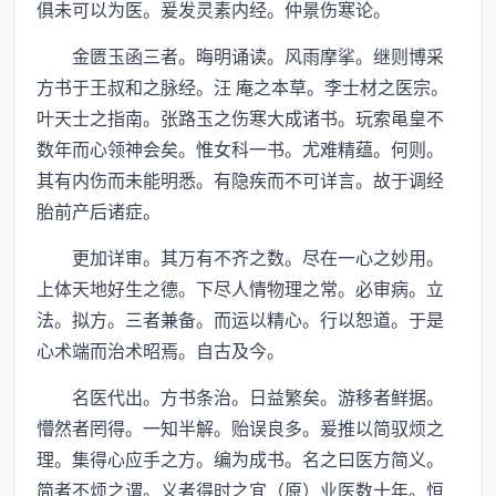
俱未可以为医。爰发灵素内经。仲景伤寒论。
金匮玉函三者。晦明诵读。风雨摩挲。继则博采
方书于王叔和之脉经。汪 庵之本草。李士材之医宗。
叶天士之指南。张路玉之伤寒大成诸书。玩索黾皇不
数年而心领神会矣。惟女科一书。尤难精蕴。何则。
其有内伤而未能明悉。有隐疾而不可详言。故于调经
胎前产后诸症。
更加详审。其万有不齐之数。尽在一心之妙用。
上体天地好生之德。下尽人情物理之常。必审病。立
法。拟方。三者兼备。而运以精心。行以恕道。于是
心术端而治术昭焉。自古及今。
名医代出。方书条治。日益繁矣。游移者鲜据。
懵然者罔得。一知半解。贻误良多。爰推以简驭烦之
理。集得心应手之方。编为成书。名之曰医方简义。
简者不烦之谓。义者得时之宜（原）业医数十年。恒