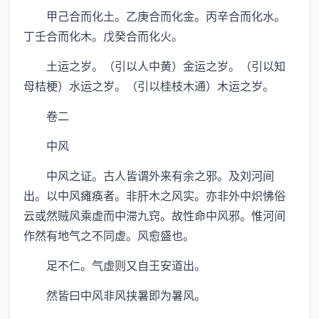
甲己合而化土。乙庚合而化金。丙辛合而化水。
丁壬合而化木。戊癸合而化火。
土运之岁。（引以人中黄）金运之岁。（引以知
母桔梗）水运之岁。（引以桂枝木通）木运之岁。
卷二
中风
中风之证。古人皆谓外来有余之邪。及刘河间
出。以中风瘫痪者。非肝木之风实。亦非外中炽怫俗
云或然贼风乘虚而中滞九窍。故性命中风邪。惟河间
作然有地气之不同虚。风愈盛也。
足不仁。气虚则又自王安道出。
然皆曰中风非风挟暑即为暑风。