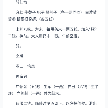
醉仙散
麻仁 牛蒡子 杞子 蔓荆子（各一两同炒） 白蒺藜
苦参 栝蒌根 防风（各五钱）
上药八味。为末。每用药末一两五钱。加入轻粉
二钱。拌匀。大人用药末一钱。午前空腹。
醉。
之后
卷二 疠风
再造散
广郁金（五钱） 生军（一两） 白丑（六钱半生半
炒） 皂荚刺（一两）共为细末。
每服二钱。临卧时冷酒调下。以净桶伺候。泄出