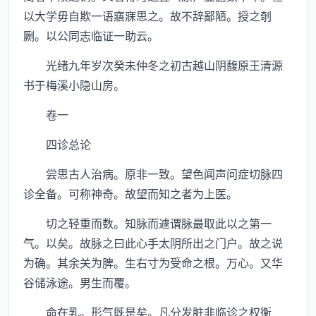
以大学毋自欺一语寤寐思之。故不辞鄙陋。授之剞
劂。以公同志临证一助云。
光绪九年岁次癸未仲冬之初古越山阴馥原王清源
书于梅溪小隐山房。
卷一
四诊总论
尝思古人治病。原非一致。望色闻声问症切脉四
诊全备。可称神奇。故望而知之者为上医。
切之轻重而数。知脉而遽谓脉最取此以之第一
气。以矣。故脉之曰此心手太阴所出之门户。故之说
为确。其余关为脾。生右寸为受命之根。万心。又华
谷储泳途。男生而覆。
命在乳。形气既是矣。凡分发脏非临诊之权衡