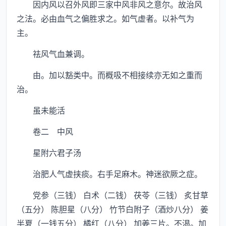
因内风以召外风即三家中风非风之意尔。故治风
之法。必由血气之偏胜求之。如气虚者。以补气为
主。
祛风气血兼调。
由。加以豁类中。而概吸不相接续亦无如之重而
治。
虽未能活
卷二 中风
星附六君子汤
治肥人气虚挟痰。右手足麻木。神迷欲厥之症。
党参（三钱） 白术（二钱） 茯苓（三钱） 炙甘草
（五分） 陈胆星（八分） 竹节白附子（酒炒八分） 姜
半夏（一钱五分） 橘红（八分） 加姜三片。不渴。加