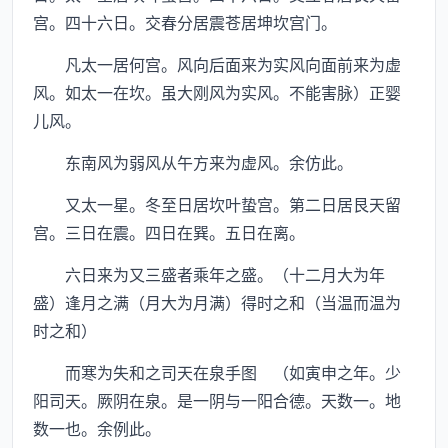
宫。四十六日。交春分居震苍居坤坎宫门。
凡太一居何宫。风向后面来为实风向面前来为虚
风。如太一在坎。虽大刚风为实风。不能害脉）正婴
儿风。
东南风为弱风从午方来为虚风。余仿此。
又太一星。冬至日居坎叶蛰宫。第二日居艮天留
宫。三日在震。四日在巽。五日在离。
六日来为又三盛者乘年之盛。（十二月大为年
盛）逢月之满（月大为月满）得时之和（当温而温为
时之和）
而寒为失和之司天在泉手图 （如寅申之年。少
阳司天。厥阴在泉。是一阴与一阳合德。天数一。地
数一也。余例此。