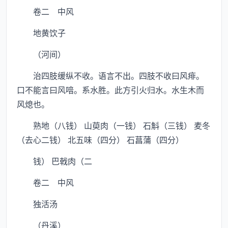
卷二 中风
地黄饮子
（河间）
治四肢缓纵不收。语言不出。四肢不收曰风痱。
口不能言曰风喑。系水胜。此方引火归水。水生木而
风熄也。
熟地（八钱） 山萸肉（一钱） 石斛（三钱） 麦冬
（去心二钱） 北五味（四分） 石菖蒲（四分）
钱） 巴戟肉（二
卷二 中风
独活汤
（丹溪）