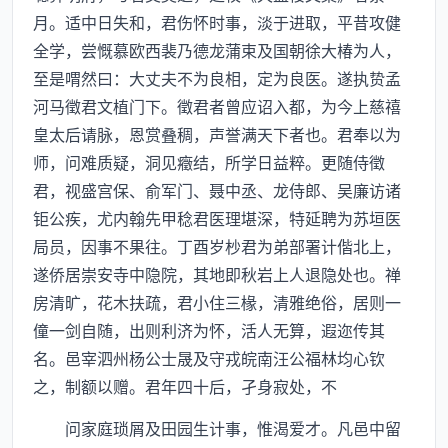
月。适中日失和，君伤怀时事，淡于进取，平昔攻健
全学，尝慨慕欧西裴乃德龙蒲束及国朝徐大椿为人，
至是喟然曰：大丈夫不为良相，定为良医。遂执贽孟
河马徵君文植门下。徵君者曾应诏入都，为今上慈禧
皇太后请脉，恩赏叠稠，声誉满天下者也。君奉以为
师，问难质疑，洞见癥结，所学日益粹。更随侍徵
君，视盛宫保、俞军门、聂中丞、龙侍郎、吴廉访诸
钜公疾，尤内翰先甲稔君医理堪深，特延聘为苏垣医
局员，因事不果往。丁酉岁杪君为弟部署计偕北上，
遂侨居崇安寺中隐院，其地即秋岩上人退隐处也。禅
房清旷，花木扶疏，君小住三椽，清雅绝俗，居则一
僮一剑自随，出则利济为怀，活人无算，遐迩传其
名。邑宰泗州杨公士晟及守戎皖南汪公福林均心钦
之，制额以赠。君年四十后，孑身寂处，不
问家庭琐屑及田园生计事，惟渴爱才。凡邑中留