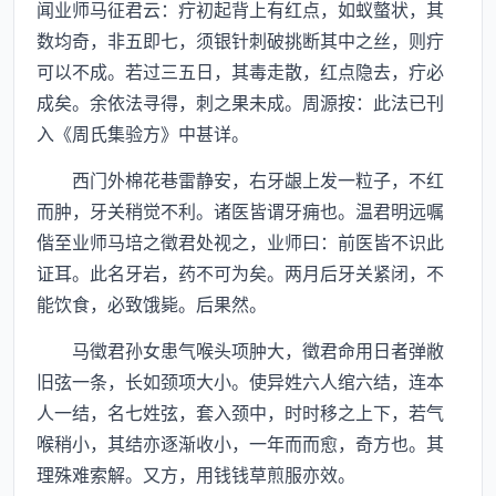
闻业师马征君云：疔初起背上有红点，如蚁螫状，其
数均奇，非五即七，须银针刺破挑断其中之丝，则疔
可以不成。若过三五日，其毒走散，红点隐去，疔必
成矣。余依法寻得，刺之果未成。周源按：此法已刊
入《周氏集验方》中甚详。
西门外棉花巷雷静安，右牙龈上发一粒子，不红
而肿，牙关稍觉不利。诸医皆谓牙痈也。温君明远嘱
偕至业师马培之徵君处视之，业师曰：前医皆不识此
证耳。此名牙岩，药不可为矣。两月后牙关紧闭，不
能饮食，必致饿毙。后果然。
马徵君孙女患气喉头项肿大，徵君命用日者弹敝
旧弦一条，长如颈项大小。使异姓六人绾六结，连本
人一结，名七姓弦，套入颈中，时时移之上下，若气
喉稍小，其结亦逐渐收小，一年而而愈，奇方也。其
理殊难索解。又方，用钱钱草煎服亦效。