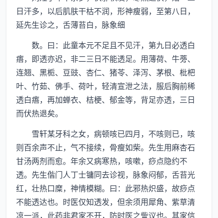
日汗多，以后肌肤干枯不润，形神瘦弱，至第八日，
延先生诊之，舌薄苔白，脉象细
数。曰：此童本元不足且不见汗，第九日必透白
痦，即透亦迟，非二三日不能透足。用薄荷、牛蒡、
连翘、黑栀、豆豉、杏仁、猪苓、泽泻、茅根、枇杷
叶、竹茹、佛手、荷叶，轻清宣泄之法，服后胸前稀
透白痦，再加蝉衣、桔梗、郁金等，背足亦透，三日
而伏热退矣。
雪轩某牙科之女，病顿咳已四月，不咳则已，咳
则百余声不止，气不接续，骨瘦如柴。先生用麻杏石
甘汤两剂而愈。年余又病寒热，咳嗽，痧点隐约不
透。先生偕门人丁士镛同去诊视，脉象闷郁，舌苔光
红，壮热口糜，神情模糊。曰：此邪热炽盛，故痧点
不能透达也。时医仅知透发，但余须用犀角、紫草清
凉一派，此药非君家不开，防时医之訾议也。其家信