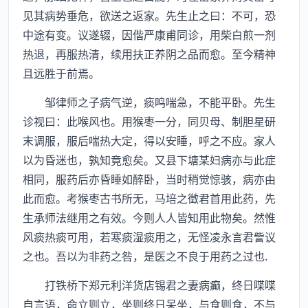
见其病势垂危，欲送之返家。先生止之曰：不可，恐
中途有变。议遂辍，因偕严康甫同诊，用柴白煎一剂
热退，再服热清，续用扶正养阴之品而愈。至今精神
且远胜于前焉。
邹律师之子病气逆，痰鸣喘急，不能平卧。先生
诊视曰：此喉风也。用猴枣一分，同贝母、制胆星研
末调服，服后喘热大定，得以安睡，呼之不应。家人
以为昏迷也，孰知竟愈矣。又县下塘某妇病亦与此症
相同，服药后亦昏睡如醉卧，当时稍觉惊骇，病亦由
此而愈。考猴枣古书所无，马培之徵君首用此药，先
生承师法继用之有效。今则人人皆知用此物矣。然惟
风痰热痰可用，若寒痰湿痰用之，无怪凌永言君訾议
之也。吾以为非药之咎，是医之不良于用药之过也.
打铁桥下郑元利洋货店锡君之妻病癫，终日喋喋
自言语，命立则立，坐则终日呆坐，与食则食，不与