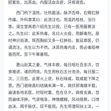
胫紫处，出恶血，内服活血去瘀，牙疳遂愈。
西门桥下温姓，壮热面油，脉洪舌绛，右臂红肿
作痛。外科章某曰：此流注也。用温药桂枝、当归
等。道生堂高君介绍先生诊视，已有一医用藤黄涂
之。先生曰：此系热毒，名曰火炎疽，用解毒剂。是
时神识尚清，既而胸前又多一红肿处。复延章医，仍
谓流注。先生以为不然。决其热毒内走，势必毒陷神
昏而死。至下午果暴殂。
惠山赵某之妻，气体丰腴，每日呕吐百余次，饮
食难进，诸药罔效。先生用秋石五分泡汤，每日服二
次，三日愈。此胃火上逆，秋石味咸，取咸能下降之
意。西门谢继昌妇结缡未满一年，病伏邪淹缠半载，
遍请各地名医，时轻时重，危在旦夕。病骨支离，忽
而遍体浮肿，气逆喘急，神情模糊，风动痉厥，口喷
血沫，两手脉伏，目不能视。先生用潜阳扶土法，一