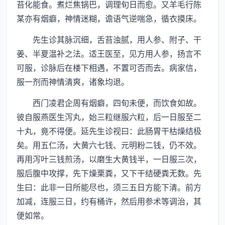
苔化能食。煮烂焦锅巴，调理旬日而愈。又羊毛行陈
某亦有烟癖，神情迷糊，谵语气逆喘急，循衣摸床。
先生诊其脉沉细，舌苔浊腻，用人参、附子、干
姜、半夏温补之法。适王医至，见方用人参，扬言不
可服，诊脉后在楼下相遇，不置可否而去。病家信，
服一剂而神情清爽，诸象均退。
西门凌君企周有烟癖，四旬未便，而饮食如故。
彼自服燕医生泻丸，始三粒继服六粒，后一日服至二
十丸，竟不得便。延先生诊视曰：此肠胃干枯燥结极
矣。用五仁汤，大黄六七钱、元明粉二钱，仍不效。
再用泻叶三钱煎汤，以磨生大黄钱半，一日服三次，
服后腹中攻撑，先下燥栗粪，又下干结硬粪无数。先
生曰：此非一日所能尽也，须三五日方能下清。前方
加减，连服三日，约有桶许，然后用参术等调治，其
便如常。