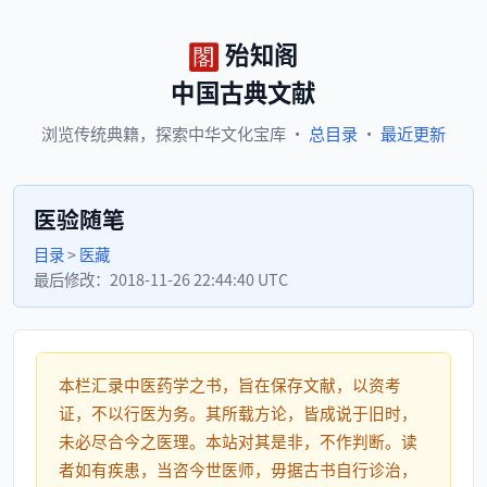
殆知阁
中国古典文献
浏览
传统典籍，
探索
中华文化宝库
·
总目录
·
最近更新
医验随笔
目录
>
医藏
最后修改：
2018-11-26 22:44:40 UTC
本栏汇录中医药学之书，旨在保存文献，以资考
证，不以行医为务。其所载方论，皆成说于旧时，
未必尽合今之医理。本站对其是非，不作判断。读
者如有疾患，当咨今世医师，毋据古书自行诊治，