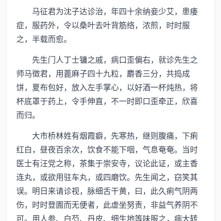
马征君为沈子达诊治，年四十余纳妾少艾，患痿
症，服药外，令以桑叶去叶背筋络，浓煎，时时服
之，半载而愈。
先生门人丁士镛之戚，病口歪偏右，就诊先生之
师马徵君，用蓖麻子四十九粒，麝香三分，共捣成
饼，夏布包好，放入左手掌心，以好酒一杯炖热，将
杯底罩于药上，令手伸直，不一时即口歪牵正，欣喜
而归。
大市桥林姓有烟霞癖，先寒热，继则腹痛，下痢
红白，昼夜百余次，饮食不能下咽，气息奄奄。当时
医士有汪党之称，茶集于崇安寺，议论此证，或主香
连丸，或欲用驻车丸，或四磨饮。先生闻之，窃笑其
误。明日来请诊视，脉细舌干黄，曰，此久痢气阴两
伤，时时登圊而无便者，此虚坐努责，非益气养阴不
可。用人参、白芍、丹皮、细生地等味服之，病大转