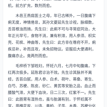
机，前方扩充，数剂而愈。
木邑王燕庭医士之母，年已古稀外，一日腹痛下
痢无度，神情倦怠，其孙文夔延先生诊视，脉细数，
舌苔根浊而掯，先生曰：此痢不可与寻常症同治，大
年正元早亏，食物不消，兼有积滞，用人参须、枳实
壳、花槟、神曲等，先生曰：此方非在尊府不开，痢
疾忌补，补而且攻，未免招物议。讵服后大便通利，
腹痛亦止。竟两剂而愈。
毛梓桥下邹姓妇，怀妊六月，七月中旬腹痛，下
红两次极多。延陈君诊治不效。先生诊其脉并不离
经，舌苔白腻，用人参、白术、荷叶、蒂桑、寄生、
白芍、苏梗、陈皮、砂仁、黄芪等安胎之品，血止而
腰酸气滞，大便下血块，日二三次，红紫不一。先生
曰：此肠胃有湿热也，虽与胎漏有别，于怀妊属不
宜。用槐花炭、川连、黄柏、子芩、木香、苏梗分化