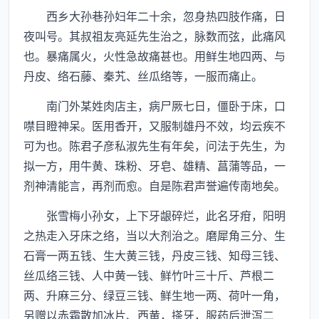
西乡大孙巷孙妇年二十余，忽身热四肢作痛，日
夜叫号。其叔祖友亮延先生治之，脉数而弦，此痛风
也。暴痛属火，火性急故痛甚也。用鲜生地四两、与
丹皮、络石藤、秦艽、丝瓜络等，一服而痛止。
南门外某姓肉店主，病尸厥七日，僵卧于床，口
噤目瞪神呆。医用香开，又服制雄丹不效，均云疾不
可为也。陈君子彦私淑先生有年矣，问法于先生，为
拟一方，用牛黄、珠粉、牙皂、雄精、菖蒲等品，一
剂神清能言，再剂而愈。自是陈君声誉遍传南地矣。
张雪梅小孙女，上下牙龈碎烂，此名牙疳，阳明
之热走入牙床之络，当以大剂治之。磨犀角三分、生
石膏一两五钱、生大黄三钱，丹皮三钱、知母三钱、
丝瓜络三钱、人中黄一钱、鲜竹叶三十斤、芦根二
两、升麻三分、绿豆三钱、鲜生地一两、荷叶一角，
另赠以赤霜散加冰片、西黄，搽牙，服药后泄泻二