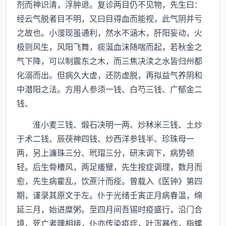
剂而神识清，浮肿退。复诊两目仍不见物，先生曰：
经云气脱者目不明，又曰目得血而能视，此气阴并亏
之故也。小溲现虽通利，然水不涵木，肝阳妄动，火
极则风生，风阳飞舞，痰涎血沫随喘而起，若秋金之
气下降，可以制震东之木，而三焦决渎之水皆归州都
化溺而出。但病久大虚，还防虚脱，再拟益气养阴和
中潜阳之法。方用人参须一钱、白芍三钱、广郁金二
钱、
淮小麦三钱、煅石决明一两、炒秫米三钱、土炒
于术二钱、辰茯神四钱、炒西洋参钱半、珍珠母一
两，另上濂珠三分、玳瑁三分，研末调下，病势顿
轻。后生骨槽风，两足痿躄，先生按症调理，数月而
愈，先生病霍乱，饮蔗汁而痊。曾载入《医钟》第四
期，谨录其原文于左。仆于光绪壬寅正月病春温，绵
延三月，始进糜粥。至四月间吾锡时疫盛行，沿门合
境，死亡者踵相接，仆亦传染疫症，吐泻暴作，指螺