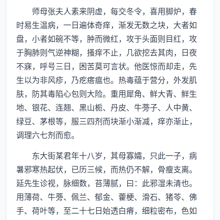
师母张夫人素来阴虚，每交冬令，喜用脚炉，春
时易生温病，一日遍体奇痒，渐发无数之块，大者如
盘，小者如碗不等，肿而微红，攻于头面则目红，攻
于胸肺则气逆神糊，搔痒不止，几欲挖去其肉，日夜
不寐，呼号三日，困苦莫可言状。他医惊而却走，先
生以为非风疹，乃疙瘩瘟也。热毒蕴于营分，外发肌
肤，防其毒陷心包则大险。重用犀角、鲜大青、鲜生
地、银花、连翘、黑山栀、丹皮、牛蒡子、人中黄、
绿豆、茅根等，服三四剂而块渐小渐减，痒亦渐止，
调理六七剂而愈。
东大街某君年十八岁，其母寡孀，只此一子，病
暑邪寒热起伏，已历三候，而热仍不解，骨瘦支离。
延先生诊视，脉细数，苔薄腻，曰：此邪湿未清也。
用薄荷、牛蒡、佩兰、郁金、藿梗、滑石、猪苓、佛
手、荷叶等，至二十七日始透白瘠，细粒密布，色如