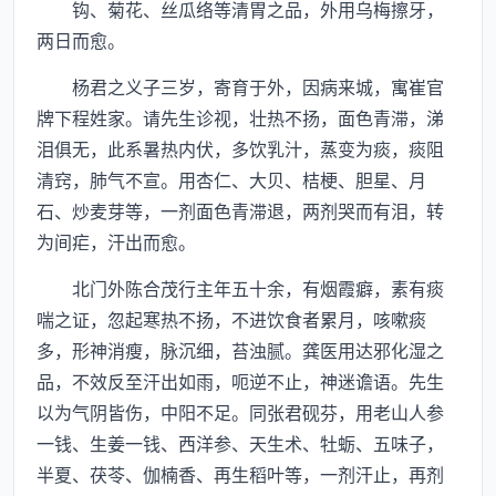
钩、菊花、丝瓜络等清胃之品，外用乌梅擦牙，
两日而愈。
杨君之义子三岁，寄育于外，因病来城，寓崔官
牌下程姓家。请先生诊视，壮热不扬，面色青滞，涕
泪俱无，此系暑热内伏，多饮乳汁，蒸变为痰，痰阻
清窍，肺气不宣。用杏仁、大贝、桔梗、胆星、月
石、炒麦芽等，一剂面色青滞退，两剂哭而有泪，转
为间疟，汗出而愈。
北门外陈合茂行主年五十余，有烟霞癖，素有痰
喘之证，忽起寒热不扬，不进饮食者累月，咳嗽痰
多，形神消瘦，脉沉细，苔浊腻。龚医用达邪化湿之
品，不效反至汗出如雨，呃逆不止，神迷谵语。先生
以为气阴皆伤，中阳不足。同张君砚芬，用老山人参
一钱、生姜一钱、西洋参、天生术、牡蛎、五味子，
半夏、茯苓、伽楠香、再生稻叶等，一剂汗止，再剂