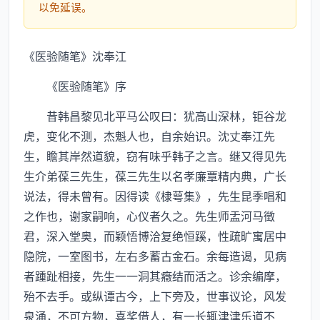
以免延误。
《医验随笔》沈奉江
《医验随笔》序
昔韩昌黎见北平马公叹曰：犹高山深林，钜谷龙
虎，变化不测，杰魁人也，自余始识。沈丈奉江先
生，瞻其岸然道貌，窃有味乎韩子之言。继又得见先
生介弟葆三先生，葆三先生以名孝廉覃精内典，广长
说法，得未曾有。因得读《棣萼集》，先生昆季唱和
之作也，谢家嗣响，心仪者久之。先生师盂河马徵
君，深入堂奥，而颖悟博洽复绝恒蹊，性疏旷寓居中
隐院，一室图书，左右多蓄古金石。余每造谒，见病
者踵趾相接，先生一一洞其癥结而活之。诊余编摩，
殆不去手。或纵谭古今，上下旁及，世事议论，风发
泉涌，不可方物，喜奖借人，有一长辄津津乐道不