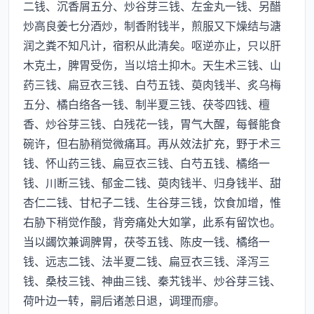
二钱、沉香屑五分、炒谷芽三钱、左金丸一钱、另醋
炒高良姜七分酒炒，制香附钱半，煎服又下燥结与溏
润之粪不知凡计，宿积从此清矣。呕逆亦止，只以肝
木克土，脾胃受伤，当以培土抑木。天生术三钱、山
药三钱、扁豆衣三钱、白芍五钱、萸肉钱半、炙乌梅
五分、橘白络各一钱、制半夏三钱、茯苓四钱、檀
香、炒谷芽三钱、白残花一钱，胃气大醒，每餐能食
碗许，但右胁稍觉微痛耳。再从效法扩充，野于术三
钱、怀山药三钱、扁豆衣三钱、白芍五钱、橘络一
钱、川断三钱、郁金二钱、萸肉钱半、归身钱半、甜
杏仁二钱、甘杞子二钱、生谷芽三钱，饮食加增，惟
右胁下稍觉作酸，背旁痛处大如掌，此系有留饮也。
当以蠲饮兼调脾胃，茯苓五钱、陈皮一钱、橘络一
钱、远志二钱、法半夏二钱、扁豆衣三钱、泽泻三
钱、桑枝三钱、神曲三钱、秦艽钱半、炒谷芽三钱、
荷叶边一转，嗣后诸恙日退，调理而瘳。