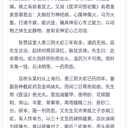
燥，病之有痰者宜之。又阅《医学问答初集》俞君鉴
泉答裘君云：夫痴狂为神经病，心属神属火，马为火
畜，行速不寐，能识途，确具神足心专之能力，以动
物之体生此静物，故有安神定心之功欤.
陈赞廷室人患三阴大疟三年有余，诸药无效。延
先生诊治，起伏时两目深红，脉弦舌绛。先生曰：此
非寒也。疟久则肝阴伤而化火，温药万不可用。用羚
羊角一钱、石决明等，一药而愈。
店桥头某妇从上海归，患三阴大疟已历四年，屡
服各种截疟药及金鸡纳丸，而间二日寒热如故。先生
用《医话》夜光丸，意加减鳖甲、夜明砂、花槟醋
制、常山，半夏、草果等，再用雄精二分、辰砂二
分，研末，服一剂而愈。又先生见许荣庭之子亦病三
疟，有人传单方，以三十文至药肆购雄黄，店伙误闻
为硫黄也，竟以硫黄付之，服后三疟竟愈，而头面周