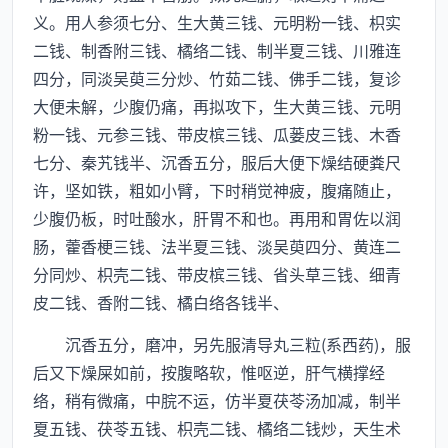
义。用人参须七分、生大黄三钱、元明粉一钱、枳实
二钱、制香附三钱、橘络二钱、制半夏三钱、川雅连
四分，同淡吴萸三分炒、竹茹二钱、佛手二钱，复诊
大便未解，少腹仍痛，再拟攻下，生大黄三钱、元明
粉一钱、元参三钱、带皮槟三钱、瓜蒌皮三钱、木香
七分、秦艽钱半、沉香五分，服后大便下燥结硬粪尺
许，坚如铁，粗如小臂，下时稍觉神疲，腹痛随止，
少腹仍板，时吐酸水，肝胃不和也。再用和胃佐以润
肠，藿香梗三钱、法半夏三钱、淡吴萸四分、黄连二
分同炒、枳壳二钱、带皮槟三钱、省头草三钱、细青
皮二钱、香附二钱、橘白络各钱半、
沉香五分，磨冲，另先服清导丸三粒(系西药)，服
后又下燥屎如前，按腹略软，惟呕逆，肝气横撑经
络，稍有微痛，中脘不运，仿半夏茯苓汤加减，制半
夏五钱、茯苓五钱、枳壳二钱、橘络二钱炒，天生术