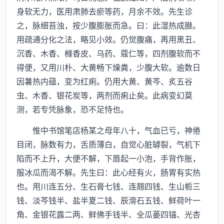
身软无力，医用肃肺去瘀等药，月余不效。先生诊
之，脉细苔浊，按少腹膨胀而急。曰：此湿热成臌。
用疏通分化之法，略见小效。仍觉腹痛，再用黑丑、
沉香、木香、橼香皮、乌药、蔻仁等，四剂腹软而不
得便，又用川朴、大黄畅下燥粪，少腹大软。逾数日
因暑热内蕴，变为红痢。仍用大黄、黄芩、炙五谷
虫、木香、银花炭等，两剂而痢止矣。此病变幻莫
测，若专凭脉象，恐不足恃也。
惟中书馆笔店杨某之母年八十，气血已亏，神倦
目闭，脉数有力，舌质薄白，自觉心脏罅裂，气机下
陷而不上升，大便不解，下唇起一小泡，手背作胀，
服冰瓜而渴不解。先生曰：此心经有火，肠胃有实热
也。用川连五分、生石膏七钱、连翘四钱、生山栀三
钱、淡芩钱半、盐半夏二钱、辰滑石五钱、鲜荷叶一
角、金银花露二两、鲜佛手钱半、全瓜蒌四锚、光杏