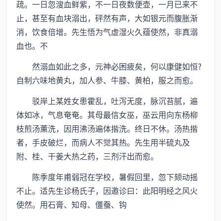
疏。一日忽溲血鲜紫，不一日夜数便壶，一月已来不
止，甚至有血块溺出，砰然有声，大如银元而腹胀渐
消，饮食倍增。先生悟为气虚湿火久蕴使然，非真溺
血也。不
然溺血如此之多，元神必困疲矣，何以康健如恒?
自制六味地黄丸，加人参、牛膝、黄柏，服之而愈。
驳岸上某姓女患霍乱，吐泻无度，脉沉苔腻，遍
体如冰，气息奄奄。其母最信女巫，巫云用向东杨柳
枝煎汤薰洗，因用沸汤遍体揩洗。终日不休。汤热揩
者，手皮破烂，而病人不觉其热。先生用半硫丸及
附、桂、干姜大热之药，三剂汗出而愈。
陈季度年甫弱冠在学校，暑假回里，忽下颏动摇
不止。适先生诊杨氏子，因邀诊曰：此阳明经之风火
使然。用石膏、知母、僵蚕、钩