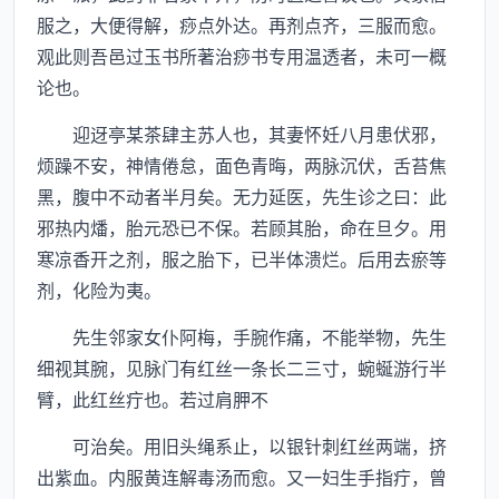
服之，大便得解，痧点外达。再剂点齐，三服而愈。
观此则吾邑过玉书所著治痧书专用温透者，未可一概
论也。
迎迓亭某茶肆主苏人也，其妻怀妊八月患伏邪，
烦躁不安，神情倦怠，面色青晦，两脉沉伏，舌苔焦
黑，腹中不动者半月矣。无力延医，先生诊之曰：此
邪热内燔，胎元恐已不保。若顾其胎，命在旦夕。用
寒凉香开之剂，服之胎下，已半体溃烂。后用去瘀等
剂，化险为夷。
先生邻家女仆阿梅，手腕作痛，不能举物，先生
细视其腕，见脉门有红丝一条长二三寸，蜿蜒游行半
臂，此红丝疔也。若过肩胛不
可治矣。用旧头绳系止，以银针刺红丝两端，挤
出紫血。内服黄连解毒汤而愈。又一妇生手指疔，曾