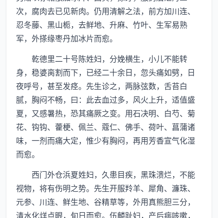
次，腐肉去已见新肉。仍用清解之法，前方加川连、
忍冬藤、黑山栀，去鲜地、升麻、竹叶、生军易熟
军，外搽缘枣丹加冰片而愈。
乾德里二十号陈姓妇，分娩横生，小儿不能转
身，稳婆脔割而下，已经二十余日，忽头痛如劈，日
夜呼号，甚至发痉。先生诊之，两脉弦数，舌苔白
腻，胸闷不畅，曰：此去血过多，风火上升，适值盛
夏，又感暑热，恐其痛厥之变。用石决明、白芍、菊
花、钩钩、藿梗、佩兰、蔻仁、佛手、荷叶、菖蒲诸
味，一剂而痛大定，惟少有胸闷，再用芳香宣气化湿
而愈。
西门外仓浜夏姓妇，久患目疾，黑珠溃烂，不能
视物，将有伤明之势。先生开服羚羊、犀角、濂珠、
元参、川连、鲜生地、谷精草等，外用真熊胆三分，
清水化烊点眼，旬日而愈。伍麟趾妇，产后病咳嗽，