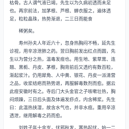
枯骨。古人谓气液已竭，先生以为久病初透而未足
也。再宗前法，加茅根、芦根、蝉衣服之，遍体透
足，粒粒晶珠，热势渐退，二三日而能食
稀粥矣。
寿州孙夫人年近六十，忽身热胸闷不畅，延先生
诊视，用辛凉泄肺之药。翌日胸前发出红点而圆，先
生以为营分之热，温毒发痘也。用生地、紫草茸、连
翘、黑栀、丹皮、茅根，胸背前后又透约有数百粒，
渐起浆汁。仍用犀角、人中黄、银花、丹皮一派清营
之品，收浆结疤而熟势退，再服解毒数剂而愈。据云
此痘安徽时有之。寺后门大头金官之子咳嗽壮热，胸
闷烦躁，三日后头面及体遍发痧点，内含稀浆。先生
曰：此温热挟湿，故含水气也，并非水痘。重用辛凉
透泄，继用解毒之药而愈。
刘姓子年十余岁，伏邪秋发，寒热起伏，始一二