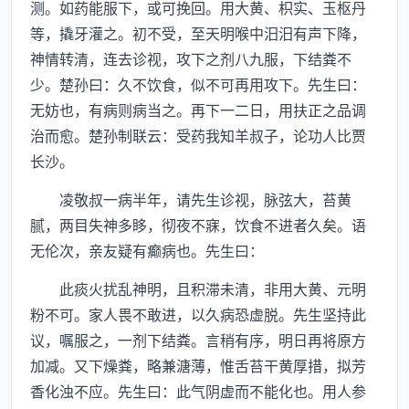
测。如药能服下，或可挽回。用大黄、枳实、玉枢丹
等，撬牙灌之。初不受，至天明喉中汨汨有声下降，
神情转清，连去诊视，攻下之剂八九服，下结粪不
少。楚孙曰：久不饮食，似不可再用攻下。先生曰：
无妨也，有病则病当之。再下一二日，用扶正之品调
治而愈。楚孙制联云：受药我知羊叔子，论功人比贾
长沙。
凌敬叔一病半年，请先生诊视，脉弦大，苔黄
腻，两目失神多眵，彻夜不寐，饮食不进者久矣。语
无伦次，亲友疑有癫病也。先生曰：
此痰火扰乱神明，且积滞未清，非用大黄、元明
粉不可。家人畏不敢进，以久病恐虚脱。先生坚持此
议，嘱服之，一剂下结粪。言稍有序，明日再将原方
加减。又下燥粪，略兼溏薄，惟舌苔干黄厚措，拟芳
香化浊不应。先生曰：此气阴虚而不能化也。用人参