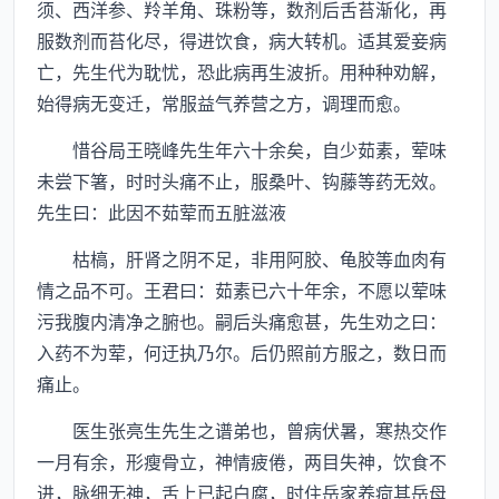
须、西洋参、羚羊角、珠粉等，数剂后舌苔渐化，再
服数剂而苔化尽，得进饮食，病大转机。适其爱妾病
亡，先生代为耽忧，恐此病再生波折。用种种劝解，
始得病无变迁，常服益气养营之方，调理而愈。
惜谷局王晓峰先生年六十余矣，自少茹素，荤味
未尝下箸，时时头痛不止，服桑叶、钩藤等药无效。
先生曰：此因不茹荤而五脏滋液
枯槁，肝肾之阴不足，非用阿胶、龟胶等血肉有
情之品不可。王君曰：茹素已六十年余，不愿以荤味
污我腹内清净之腑也。嗣后头痛愈甚，先生劝之曰：
入药不为荤，何迂执乃尔。后仍照前方服之，数日而
痛止。
医生张亮生先生之谱弟也，曾病伏暑，寒热交作
一月有余，形瘦骨立，神情疲倦，两目失神，饮食不
进，脉细无神，舌上已起白腐，时住岳家养疴其岳母