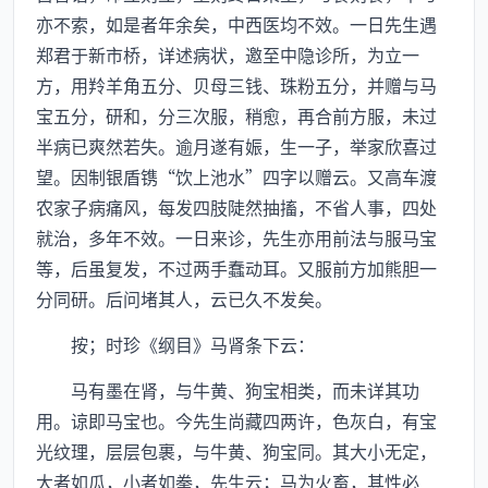
亦不索，如是者年余矣，中西医均不效。一日先生遇
郑君于新市桥，详述病状，邀至中隐诊所，为立一
方，用羚羊角五分、贝母三钱、珠粉五分，并赠与马
宝五分，研和，分三次服，稍愈，再合前方服，未过
半病已爽然若失。逾月遂有娠，生一子，举家欣喜过
望。因制银盾镌“饮上池水”四字以赠云。又高车渡
农家子病痛风，每发四肢陡然抽搐，不省人事，四处
就治，多年不效。一日来诊，先生亦用前法与服马宝
等，后虽复发，不过两手蠢动耳。又服前方加熊胆一
分同研。后问堵其人，云已久不发矣。
按；时珍《纲目》马肾条下云：
马有墨在肾，与牛黄、狗宝相类，而未详其功
用。谅即马宝也。今先生尚藏四两许，色灰白，有宝
光纹理，层层包裹，与牛黄、狗宝同。其大小无定，
大者如瓜，小者如拳，先生云；马为火畜，其性必