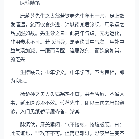
医验随笔
唐蔚芝先生之太翁若钦老先生年七十余，足上数
发酒湿，忽而饮食少进，请城南某君诊视，用消运之
品屡服如故。先生诊之曰：此高年气虚，无力运化，
非用参术不可。若以消导，是更伤其中气矣。用补中
益气汤加减，一服而胃醒，连服数剂，而饮食如常。
蔚芝先
生赠联云；少年学文，中年学道，不为良相，即
为良医。
杨楚孙之夫人久病寒热不愈，甚至昏厥，不省人
事，延王医诊治不效。转荐先生，即以王医之肩舆邀
诊，入门见纸轿草履齐备，诊其
脉沉伏，牙关紧闭，气不接续，按腹板硬。曰：
此实证也，非攻下不可。但药已难进，恐夜半生变不