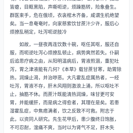
皆瘪，目眶黑陷，声嘶呃逆，烦躁筋转，险象叠生。
群医束手，危在俄顷，衣衾棺木齐备，咸谓生机绝望
矣。当一息奄奄时，向家慈索饮甘蔗汁少许，服后心
烦撩乱稍定，吐泻呃逆肢冷
如故，一昼夜再连饮数十碗，呕任其呕，服还自
服，而呃逆吐泻心烦撩乱顿止，病势爽然若失。仆嗣
后追思疗病之由，从阳明温病后，胃液煎涸，重犯吐
泻，胃之津液能有几何?《本草》载甘蔗甘寒，助胃除
热，润燥止渴，并治哕恶。大凡霍乱症属热者，一经
吐泻，胃液不存，肝木风翔则激浪上涌，所以呕吐不
止，抽筋不休。而蔗汁既能清热润燥，味甘更可安
胃，并能缓肝，而是病之得愈者，其理在是矣。若患
湿霍乱症，中焦痞满者，饮之反致不可救。附志于
此，以资同人研究。先生花甲后，患少腹终日饱胀，
不可忍耐，溲痛不爽，当时以为肾气不足，肝木失