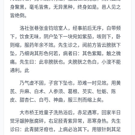
身黧黑，毫毛皆焦，无异黑种，终身如是。邑人见之
皆绝倒。
洛社张巷张金钧培室人，经事前后无序，白带频
下，饮食无味，阴户坠下一块宛如紫茄，咳则下，卧
则缩，服药年余不效。先生诊之，阅前方皆云膀胱下
坠，乃细询其形色何若，病者曰：其色紫黯，触之微
痛。先生曰：此非膀胱也。夫膀胱之色白，小溲不能
通利。此
乃气虚不固，子宫下坠也，恐难一时见效。用黄
芪、升麻、白术、人参须、葛根、芡实、牡蛎、陈
皮、甜杏仁、白芍、神曲，服三剂而缩上矣。
大市桥王姓童子洗热浴后，赤足遇寒，回家半日
觉牙龈肿胀腐碎，右足胫青紫异常，恶寒身热。先生
诊曰：此青腿牙疳也，上病必治其下。用银针刺其足