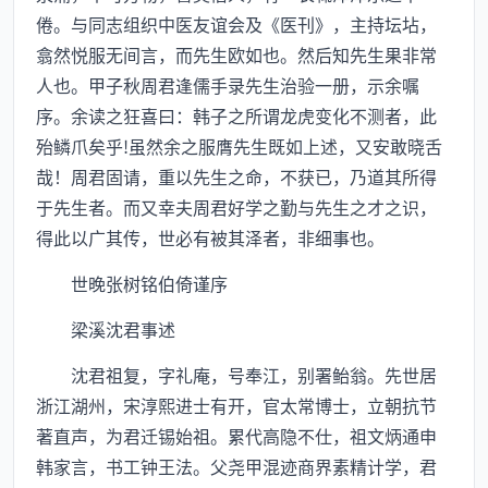
倦。与同志组织中医友谊会及《医刊》，主持坛坫，
翕然悦服无间言，而先生欧如也。然后知先生果非常
人也。甲子秋周君逢儒手录先生治验一册，示余嘱
序。余读之狂喜曰：韩子之所谓龙虎变化不测者，此
殆鳞爪矣乎!虽然余之服膺先生既如上述，又安敢晓舌
哉！周君固请，重以先生之命，不获已，乃道其所得
于先生者。而又幸夫周君好学之勤与先生之才之识，
得此以广其传，世必有被其泽者，非细事也。
世晚张树铭伯倚谨序
梁溪沈君事述
沈君祖复，字礼庵，号奉江，别署鲐翁。先世居
浙江湖州，宋淳熙进士有开，官太常博士，立朝抗节
著直声，为君迁锡始祖。累代高隐不仕，祖文炳通申
韩家言，书工钟王法。父尧甲混迹商界素精计学，君