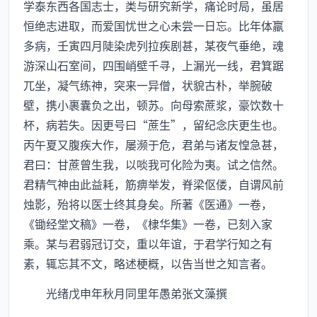
学泰东西各国志士，类与研究新学，痛论时局，虽居
恒绝志进取，而爱国忧世之心未尝一日忘。比年体羸
多病，壬寅四月陡染虎列拉疾剧甚，某夜气垂绝，魂
游深山石室间，四围峭壁千寻，上漏光一线，君箕踞
兀坐，凝气练神，突来一异僧，状貌古朴，举腕破
壁，携小裹囊负之出，顿苏。向母索蔗浆，豪饮数十
杯，病若失。因更号曰“蔗生”，留纪念庆更生也。
丙午夏又腹疾大作，屡濒于危，君弟与诸友惶急甚，
君曰：甘蔗曾生我，以啖我可化险为夷。试之信然。
君精气神由此益耗，筋痹举发，脊梁伛偻，自谓风前
烛影，殆将以医士终其身矣。所著《医通》一卷，
《锄经堂文稿》一卷，《棣华集》一卷，已刻入家
乘。某与君弱冠订交，重以年谊，于君学行知之有
素，辄忘其不文，略述梗概，以告当世之知言者。
光绪戊申年秋月同里年愚弟张文藻撰