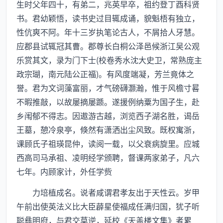
生时父年四十，有弟二，兆英早卒，祖约登丁酉科贤
书。君幼颖悟，读书史过目辄成诵，貌魁梧有独立，
性伉爽不阿。年十三岁执笔论古人，不屑拾人牙慧。
应郡县试辄冠其曹。郡尊长白桐公泽邑候浙江吴公观
乐赏其文，录为门下士(校卷秀水沈大史卫，常熟庞主
政宗瑚，南元陆公正福)。有风度端凝，芳兰竟体之
誉。君为文词藻富丽，才气磅礴灏瀚，惟于风檐寸晷
不暇推敲，以故屡摘屡踬。遂援例纳粟为国子生，赴
乡闱郁不得志。因遨游古越，浏览西子湖名胜，谒岳
王墓，憩冷泉亭，倏然有潇洒出尘风致。既权寓浙，
课顾氏子祖瑛昆仲，读阅一载，以父衰病旋里。应城
西高司马承祖、凌明经学颁聘，督课两家弟子，凡六
七年。内顾家计，外任学赀
力培植成名。说者咸谓君孝友出于天性云。岁甲
午前出使英法义比大臣薜星使福成任满归国，犹子听
聪彝明府，与君交莫逆，延校《天盖楼文集》者累