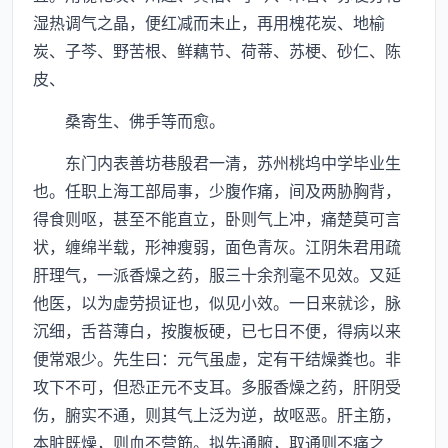
湿热调气之晶，便红减而未止，再用槐花炭、地榆
炭、子芩、野苦根、鲜藕节、荷蒂、苏梗、砂仁、陈
皮、
桑寄生、佛手等而愈。
东门内表善坊巷殷君一清，苏州桃坞中学毕业生
也。任职上海工部局事，少腹作痛，间及两胁胸背，
得食则呕，甚至不能直立，卧则气上冲，痛楚莫可言
状，缠绵半载，形神瘦弱，面色青灰。江阴朱君用疏
肝理气，一派香燥之药，服三十余剂毫不见效。又延
他医，以为虚劳损证也，似见小效。一日来就诊，脉
沉细，舌苔薄白，按腹板硬，已七日不便，得病以来
便常艰少。先生曰：元气虽虚，定有干结燥粪也。非
攻下不可，但恐正元不支耳。多服香燥之药，肝阴受
伤，腑实不通，则其气上泛为逆，故呕恶。肝主筋，
本脏既燥，则血不营筋。拟先通腑，取通则不痛之