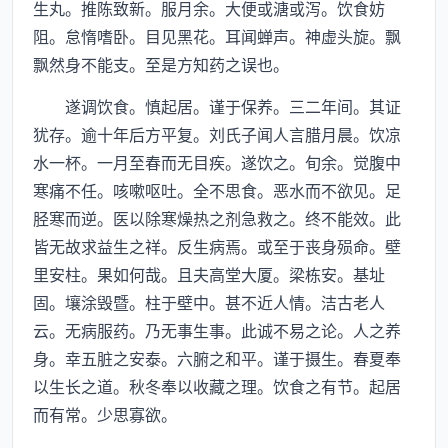
生丸。推陈致新。服月余。大便或溏或泻。饮食妨
阻。怠惰嗜卧。目见黑花。耳闻蝉声。神虚头旋。飘
飘然身不能支。至是方知药之误也。
遂调饮食。慎起居。谨于保养。三二年间。其证
犹存。逾十年后方平复。刘氏子闻人言腊月晨。饮凉
水一杯。一月至春而无目疾。遂饮之。旬余。觉腹中
寒痛不任。咳嗽呕吐。全不思食。恶水而不欲见。足
胫寒而逆。医以除寒燥热之剂急救之。终不能效。此
皆无故求益生之祥。反生病焉。或至于丧身殒命。壁
里安柱。果如何哉。且夫高堂大厦。梁栋安。基址
固。壤涂毁暨。柱于壁中。甚不近人情。洁古老人
云。无病服药。乃无事生事。此诚不易之论。人之养
身。幸五脏之安泰。六腑之和平。谨于摄生。春夏奉
以生长之道。秋冬奉以收藏之理。饮食之有节。起居
而有常。少思寡欲。