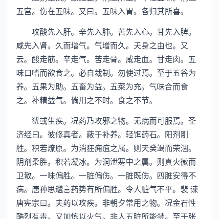
五宫。伤在五味。又曰。五味入胃。各归其所喜。
攻酸先入肝。辛先入肺。苦先入心。甘先入脾。
咸先入肾。久而增气。气增而久。夭身之由也。又
云。酸走筋。辛走气。苦走骨。咸走血。甘走肉。五
味口嗜而欲食之。必自裁制。勿使过焉。至于五谷为
养。五果为助。五畜为益。五菜为充。气味合而食
之。补精益气。倘用之不时。食之不节。
犹或生疾。况药乃攻邪之物。无病而可服焉。圣
济经曰。彼修真者。蔽于补养。轻饵药石。阳剂刚
胜。积若燎原。为消狂痈疽之属。则天癸竭而荣涸。
阴剂柔胜。积若凝冰。为洞泄寒中之属。则真火微而
卫散。一味偏胜。一脏偏伤。一脏既伤。四脏安得不
病。唐孙思邈言药势有所偏胜。令人脏气不平。裴 谏
唐宪宗曰。夫药以攻疾。非朝夕常用之物。况金石性
酷烈有毒。又加炼以火气。非人五脏所能禁。至于张