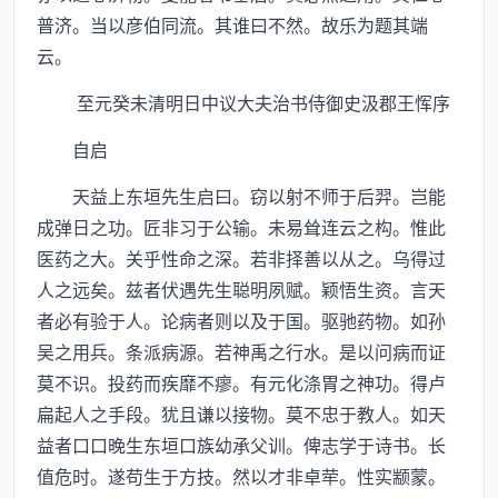
普济。当以彦伯同流。其谁曰不然。故乐为题其端
云。
至元癸未清明日中议大夫治书侍御史汲郡王恽序
自启
天益上东垣先生启曰。窃以射不师于后羿。岂能
成弹日之功。匠非习于公输。未易耸连云之构。惟此
医药之大。关乎性命之深。若非择善以从之。乌得过
人之远矣。兹者伏遇先生聪明夙赋。颖悟生资。言天
者必有验于人。论病者则以及于国。驱驰药物。如孙
吴之用兵。条派病源。若神禹之行水。是以问病而证
莫不识。投药而疾靡不瘳。有元化涤胃之神功。得卢
扁起人之手段。犹且谦以接物。莫不忠于教人。如天
益者口口晚生东垣口族幼承父训。俾志学于诗书。长
值危时。遂苟生于方技。然以才非卓荦。性实颛蒙。