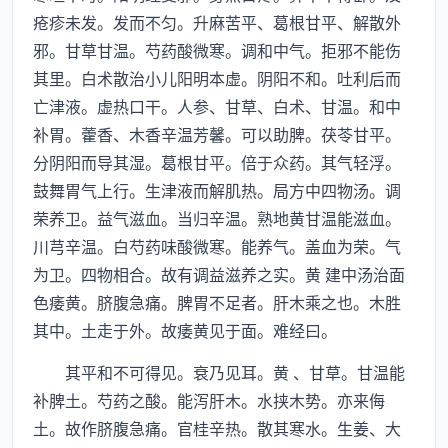
疮疹未发。发而不匀。升麻苦平、葛根甘平、解散外
邪。甘草甘温。芍药酸微寒。调和中气。拒邪不能伤
其里。白术散治小儿阳明本虚。阴阳不和。吐利后而
亡津液。虚热口干。人参、甘草、白术、甘温。和中
补胃。藿香、木香辛温芳馨。可以助脾。茯苓甘平。
分阴阳而导其湿。葛根甘平。倍于众药。其气轻浮。
鼓舞胃气上行。生津液而解肌热。局方中四物汤。调
荣养卫。益气滋血。当归辛温。熟地黄甘温能滋血。
川芎辛温。白芍药味酸微寒。能养气。盖血为荣。气
为卫。四物相合。故有调益滋养之实。黄 建中汤治面
色痿黄。脐腹急痛。脾胃不足者。肝木乘之也。木胜
其中。土走于外。故痿黄见于面。难经曰。
其平和不可得见。衰乃见耳。黄 、甘草。甘温能
补脾土。芍药之酸。能泻肝木。水挟木势。亦来侮
土。故作脐腹急痛。官桂辛热。散其寒水。生姜、大