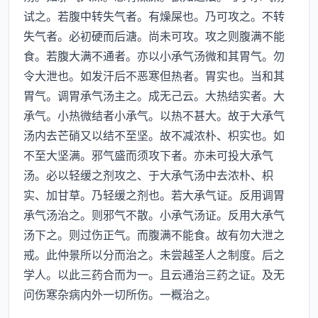
试之。若腹中转失气者。有燥屎也。乃可攻之。不转
失气者。必初硬而后溏。尚未可攻。攻之则腹满不能
食。若腹大满不通者。亦以小承气汤微和其胃气。勿
令大泄也。如发汗后不恶寒但热者。胃实也。当和其
胃气。调胃承气汤主之。成无己云。大热结实者。大
承气。小热微结者小承气。以热不甚大。故于大承气
汤内去芒硝又以结不至坚。故不减浓朴、枳实也。如
不至大坚满。邪气盛而须攻下者。亦未可投大承气
汤。必以轻缓之剂攻之、于大承气汤中去浓朴、枳
实、加甘草。乃轻缓之剂也。若大承气证。反用调胃
承气汤治之。则邪气不散。小承气汤证。反用大承气
汤下之。则过伤正气。而腹满不能食。故有勿大泄之
戒。此仲景所以分而治之。未尝越圣人之制度。后之
学人。以此三药合而为一。且云通治三药之证。及无
问伤寒杂病内外一切所伤。一概治之。