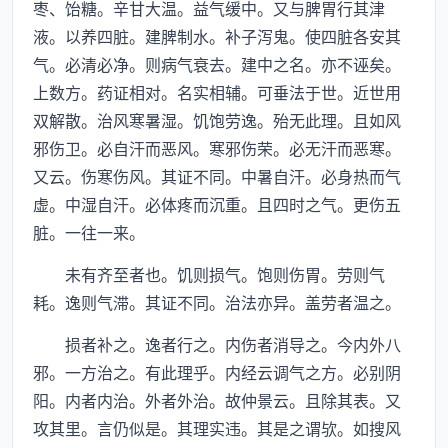
枣、饴糖。辛甘大温。益气缓中。又与脾胃行其津
液。以养四脏。建脾制水。补子泻鬼。使四脏各安其
气。必清必净。则病气衰去。建中之名。亦不诬矣。
上数方。药证相对。名实相辅。可垂法于世。近世用
双解散。治风寒暑湿。饥饱劳逸。殆无此理。且如风
邪伤卫。必自汗而恶风。寒邪伤荣。必无汗而恶寒。
又云。伤寒伤风。其证不同。中暑自汗。必身热而气
虚。中湿自汗。必体疼而沉重。且四时之气。更伤五
脏。一往一来。
未有齐至者也。饥则损气。饱则伤胃。劳则气
耗。逸则气滞。其证不同。治法亦异。盖劳者温之。
损者补之。逸者行之。内伤者消导之。今内外八
邪。一方治之。有此理乎。内经云调气之方。必别阴
阳。内者内治。外者外治。故仲景云。且除其表。又
攻其里。言仍似是。其理实违。其是之谓欤。如搜风