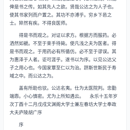
俾是书之传。如其先人之欲。贤哉公达之为人子也。
使其书家列而户置之。其功不亦溥乎。穷乡下邑之
士。猝然有疾。不得良医师。
得是书而观之。对证以求方。根据方而服药。必
洒然如褫。不至于束手待毙。使凡浅之夫为医者。得
是书而观之。于用药必有所循仿。必不至于谬误。其
为惠泽于人者。讵可涯乎。遂书以为序。以见公达父
子之用心也。今国家覃至仁以为治。跻斯世斯民于寿
域之中。而公达之为。
盖有所助也欤。公达名夷。仕为太医院判。忠勤
端悫。小心慎密。尤为上所知遇云。 永乐十五年岁
次丁酉十二月戊戌文渊阁大学士兼左春坊大学士奉政
大夫庐陵胡广序
序