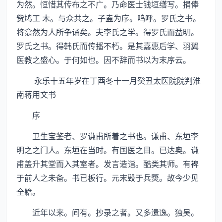
为然。恒惜其传布之不广。乃命医士钱垣缮写。捐俸
赀鸠工 木。与众共之。子盍为序。呜呼。罗氏之书。
将翕然为人所争诵矣。夫李氏之学。得罗氏而益明。
罗氏之书。得韩氏而传播不朽。是其嘉惠后学、羽翼
医教之盛心。于何如也。因不辞而书以为末序云。
永乐十五年岁在丁酉冬十一月癸丑太医院院判淮
南蒋用文书
序
卫生宝鉴者、罗谦甫所着之书也。谦甫、东垣李
明之之门人。东垣在当时。有国医之目。已达奥。谦
甫盖升其堂而入其室者。发言造诣。酷类其师。有裨
于前人之未备。书已板行。元末毁于兵燹。故今少见
全籍。
近年以来。间有。抄录之者。又多遗逸。独吴。