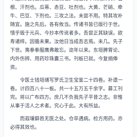
根、汗剂也。瓜蒂、赤豆、吐剂也。大黄、芒硝、牵
牛、巴豆、下剂也。三攻之法。未尝不用。特其攻补
随宜。施之先后。各有攸当。传诸书皆已版行于世。
惜乎毁于元兵、今抄本传讹者多。吾尝正其缺误。欲
寿诸梓。因循未果。汝他日当成吾志焉。未几。先子
下世。夷拳拳服膺弗敢忘。迩年以来。东垣脾胃论、
内外伤辨、用药珍珠囊三书。刊板已就。今复捐俸
资。
令医士钱垣缮写罗氏卫生宝鉴二十四卷。补遗一
卷。计四百八十一板。共一十五万五千余字。募工刊
完。将以广布四方。庶几不负我先子平昔之志。非惟
从事于活人之术者。究心于此。大有所益。
而遐壤僻邑无医之处。仓卒遇病。检方用药。亦
必得其效也。