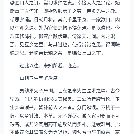
恐贻口人之讥。常切求师之志。幸接大人之余论。始
惭童子以何知。即欲敬服弟子之劳。亲炙先生之教。
朝思夕诵。日就月将。其奈千里孑身。一家数口。内
以生涯之逼。外为官长之拘不得免焉。是以难也。今
乃谨修薄礼。仰渎严颜伏望。怜鄙夫之间。为之竭
焉。见互乡之童。与其进也。使得常常之见。得闻昧
昧之思。若味亲糟粕之余。是赐获丘山之重。
过此以往。未知所裁。谨启。
重刊卫生宝鉴后序
夷幼承先子严训。言东垣李先生医术之精。古今
罕及。门人罗谦甫深得其秘奥。二公所着脾胃论。卫
生实鉴诸书。皆补前人之未备。分门辨误。不执于一
偏。以至针法、本草。无不详尽。诚医家切要而不可
缺者。或乃论其用药不施攻法而多补。迂缓难用。此
不能深究其旨而妄为之说也。观各方中所用麻黄、葛