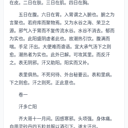
在皮。二日在肤。三日在肌。四日在胸。
五日在腹。六日在胃。入胃谓之入腑也。腑之为
言聚也。若府库而聚物焉。又为水谷之海、荣卫之
源。邪气入于胃而不复传流水谷。水谷不消去。郁而
为实也。此阳盛阴虚者此也。故潮热引饮。腹满而
喘。手足 汗出。大便难而谵语。宜大承气汤下之则
愈。潮热者为实也。此外已解。可攻其里。而反汗
之。表无阴邪。汗又助阳。阳实而又补。
表里俱热。不死何待、外台秘要云。表和里病。
下之则愈。汗之则死。正此意也。
卷一
汗多亡阳
齐大哥十一月间。因感寒邪。头项强。身体痛。
自用灵砂丹四五粒并服以酒引下。遂大汗出。