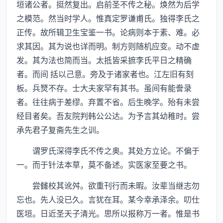
垣诸公者。挺然复出。启前圣不传之秘。焕然为后学
之模范。然当时学人。惟真定罗谦甫氏。独得李氏之
正传。故所辑卫生宝鉴一书。论病则本于素、难。必
求其因。其为说也详而明。制方则随机应变。动不虚
发。其为法也简而当。太抵皆采摭李氏平日之精确
者。而间 括以己意。旁及于诸家者也。江左旧有刻
板。兵燹不存。士大夫家罕有其书。虽间有能誊录
者。往往病于差缪。弃置不省。后生晚学。殆有未尝
经目者矣。吾友院判韩公公达。为予言其幼稚时。尝
承先君子复斋先生之训。
谓罗氏深得李氏不传之奥。其处方立论。不偏于
一。而于针法本草，莫不备述。实医家至要之书。
尝雠校其讹舛。欲重刊行而未暇。汝辈当继志勿
忘也。先人没已久。言犹在耳。某今幸承泽余。叨仕
医垣。日近圣天子清光。思所以报称万一者。惟是书