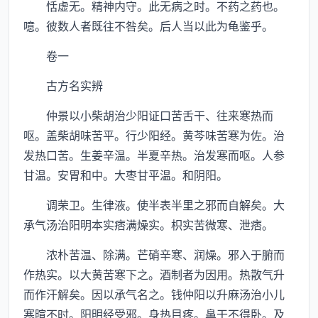
恬虚无。精神内守。此无病之时。不药之药也。
噫。彼数人者既往不咎矣。后人当以此为龟鉴乎。
卷一
古方名实辨
仲景以小柴胡治少阳证口苦舌干、往来寒热而
呕。盖柴胡味苦平。行少阳经。黄芩味苦寒为佐。治
发热口苦。生姜辛温。半夏辛热。治发寒而呕。人参
甘温。安胃和中。大枣甘平温。和阴阳。
调荣卫。生律液。使半表半里之邪而自解矣。大
承气汤治阳明本实痞满燥实。枳实苦微寒、泄痞。
浓朴苦温、除满。芒硝辛寒、润燥。邪入于腑而
作热实。以大黄苦寒下之。酒制者为因用。热散气升
而作汗解矣。因以承气名之。钱仲阳以升麻汤治小儿
寒暄不时。阳明经受邪。身热目疼。鼻干不得卧。及