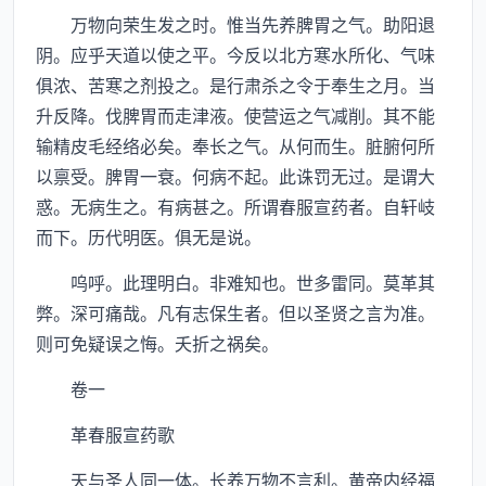
万物向荣生发之时。惟当先养脾胃之气。助阳退
阴。应乎天道以使之平。今反以北方寒水所化、气味
俱浓、苦寒之剂投之。是行肃杀之令于奉生之月。当
升反降。伐脾胃而走津液。使营运之气减削。其不能
输精皮毛经络必矣。奉长之气。从何而生。脏腑何所
以禀受。脾胃一衰。何病不起。此诛罚无过。是谓大
惑。无病生之。有病甚之。所谓春服宣药者。自轩岐
而下。历代明医。俱无是说。
呜呼。此理明白。非难知也。世多雷同。莫革其
弊。深可痛哉。凡有志保生者。但以圣贤之言为准。
则可免疑误之悔。夭折之祸矣。
卷一
革春服宣药歌
天与圣人同一体。长养万物不言利。黄帝内经福