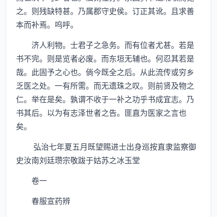
之。则残缺特甚。乃属郡守史侯。订正其讹。且求善
本而补焉。呜呼。
济人利物。士君子之急务。而有位者尤甚。若是
书不完。则是览者必废。而东垣无辅也。何忍其若是
哉。此固予之心也。倘今既全之后。从此流传或穷乡
乏医之处。一有所需。而无遗珠之叹。则前贤及物之
仁。举在是矣。孰谓不收于一补之功乎书成宜志。乃
书其后。以为有志泽世者之告。匪直为医家之言也
矣。
弘治七年夏五月既望赐进士出身巡按直隶监察御
史汝南刘廷瓒宗敬跋于姑苏之冰玉堂
卷一
春服宣药辨