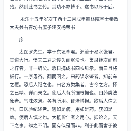
殆。然则此书之传。其功不亦博乎。遂书以序于后。
永乐十五年岁次丁酉十二月戊申翰林院学士奉政
大夫兼右春坊右庶子建安杨荣书
序
太医罗先生。学于东垣李君。源流于易水张君。
其道大行。惧夫二君之传久而泯没也。集录铨次而刻
之梓者。非一编矣。暇日携成书四帙见示。而曰且将
板行。一序毋吝。翻而阅之。曰药误永鉴者。知前车
之覆。恐后人蹈之也。曰名方类集者。古今之方。择
之已精。详而录之。使后人有所据根据也。曰药类法
象者。气味浓薄。各有所用。证治增损。欲后人信之
也。曰医验纪述者。遇如是病。用如是药。获如是
效。使后人慎之也。大抵皆仁者之用心。抑论之。天
下之事。辨之不明。固有似是而非。利于此而害于彼