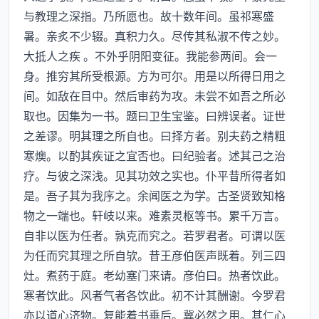
与教理之深指。乃所愿也。故十数年间。虽祁寒盛
暑。亲炙不少辍。真积力久。尽传其私淑不传之妙。
大抵人之疾 。不外乎阴阳变征。我能参两间。会一
身。推穷其所受根源。方为可尔。用是以所得日用之
间。如敌在目中。然后审药为攻。未尝不如吾之所必
取也。因集为一书。题曰卫生宝鉴。曰辨误者。证世
之差谬。明其理之所自也。曰择方者。别夫药之精粗
寒燠。以酌其疾证之宜否也。曰纪验者。述其己之治
疗。与彼之深浅。见其功效之实也。仆平昔所得者如
是。吾子其为我序之。余闻医之为学。古圣贤致知格
物之一端也。轩岐以来。难素灵枢等书。累千万言。
自非以医为任者。孰克而究之。若罗君者。可谓以医
为任而究其理之所自欤。昔王彦伯医声既着。列三四
灶。煮药于庭。老幼塞门来请。彦伯曰。热者饮此。
寒者饮此。风者气者各饮此。初不计其酬谢。今罗君
亦以道心济物。复能着书垂后。冀必然之用。其仁心