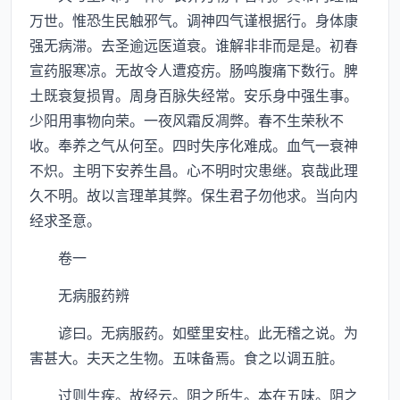
万世。惟恐生民触邪气。调神四气谨根据行。身体康
强无病滞。去圣逾远医道衰。谁解非非而是是。初春
宣药服寒凉。无故令人遭疫疠。肠鸣腹痛下数行。脾
土既衰复损胃。周身百脉失经常。安乐身中强生事。
少阳用事物向荣。一夜风霜反凋弊。春不生荣秋不
收。奉养之气从何至。四时失序化难成。血气一衰神
不炽。主明下安养生昌。心不明时灾患继。哀哉此理
久不明。故以言理革其弊。保生君子勿他求。当向内
经求圣意。
卷一
无病服药辨
谚曰。无病服药。如壁里安柱。此无稽之说。为
害甚大。夫天之生物。五味备焉。食之以调五脏。
过则生疾。故经云。阴之所生。本在五味。阴之