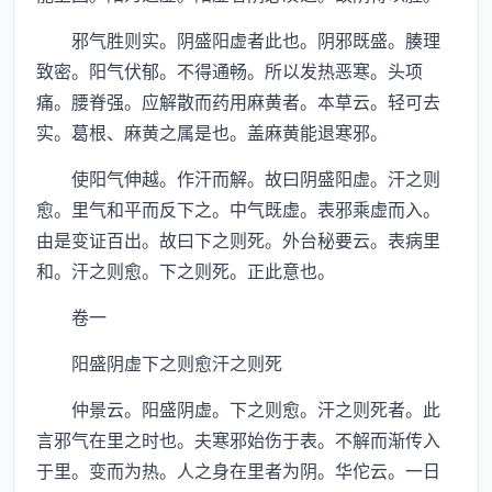
邪气胜则实。阴盛阳虚者此也。阴邪既盛。腠理
致密。阳气伏郁。不得通畅。所以发热恶寒。头项
痛。腰脊强。应解散而药用麻黄者。本草云。轻可去
实。葛根、麻黄之属是也。盖麻黄能退寒邪。
使阳气伸越。作汗而解。故曰阴盛阳虚。汗之则
愈。里气和平而反下之。中气既虚。表邪乘虚而入。
由是变证百出。故曰下之则死。外台秘要云。表病里
和。汗之则愈。下之则死。正此意也。
卷一
阳盛阴虚下之则愈汗之则死
仲景云。阳盛阴虚。下之则愈。汗之则死者。此
言邪气在里之时也。夫寒邪始伤于表。不解而渐传入
于里。变而为热。人之身在里者为阴。华佗云。一日