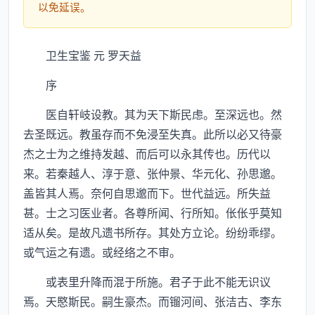
以免延误。
卫生宝鉴 元 罗天益
序
医自轩岐设教。其为天下斯民虑。至深远也。然
去圣既远。教虽存而不免浸至失真。此所以必又待豪
杰之士为之维持发越、而后可以永其传也。历代以
来。若秦越人、淳于意、张仲景、华元化、孙思邈。
盖皆其人焉。奈何自思邈而下。世代益远。所失益
甚。士之习医业者。各尊所闻、行所知。伥伥乎莫知
适从矣。是故凡遗书所存。其处方立论。纷纷乖缪。
或气运之有遗。或经络之不审。
或表里升降而混于所施。君子于此不能无识议
焉。天愍斯民。嗣生豪杰。而镏河间、张洁古、李东