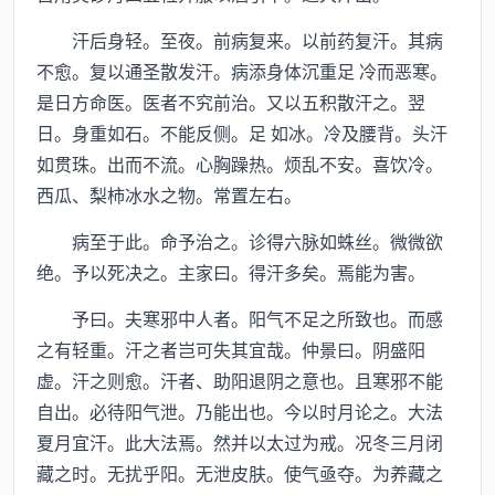
汗后身轻。至夜。前病复来。以前药复汗。其病
不愈。复以通圣散发汗。病添身体沉重足 冷而恶寒。
是日方命医。医者不究前治。又以五积散汗之。翌
日。身重如石。不能反侧。足 如冰。冷及腰背。头汗
如贯珠。出而不流。心胸躁热。烦乱不安。喜饮冷。
西瓜、梨柿冰水之物。常置左右。
病至于此。命予治之。诊得六脉如蛛丝。微微欲
绝。予以死决之。主家曰。得汗多矣。焉能为害。
予曰。夫寒邪中人者。阳气不足之所致也。而感
之有轻重。汗之者岂可失其宜哉。仲景曰。阴盛阳
虚。汗之则愈。汗者、助阳退阴之意也。且寒邪不能
自出。必待阳气泄。乃能出也。今以时月论之。大法
夏月宜汗。此大法焉。然并以太过为戒。况冬三月闭
藏之时。无扰乎阳。无泄皮肤。使气亟夺。为养藏之