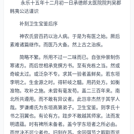
永乐十五年十二月初一日承德郎太医院院判吴郡
韩夷公达谨识
补刻卫生宝鉴后序
神农氏尝百药以治人病。于是为有医之始。厥后
素难诸篇继作。而医乃大备。然上古之治疾。
简略不繁。所用不过一二味而已。自张仲景制伤
寒诸方。而后世相承竞撰方书。至有充栋之当。然或
奇峻太过。或泛杂不专。求其一验者盖鲜矣。若东垣
李明之。生金源之时。得轩岐之髓。用药处方。如衡
准物。攻补之施。未尝有毫发苟。盖二三百年来。南
北所共遵用。而不敢有异议者。此岂非杰然于其学人
哉。罗谦甫氏为东垣高第弟子。卫生宝鉴。则李氏十
书之羽翼也。有论有方。跬步不敢越其师家。法而发
明遗蕴。时有裨所未备者。盖今学东垣者之所必由。
而世决不可少者也。旧刻在苏。余因弭节之暇取而览