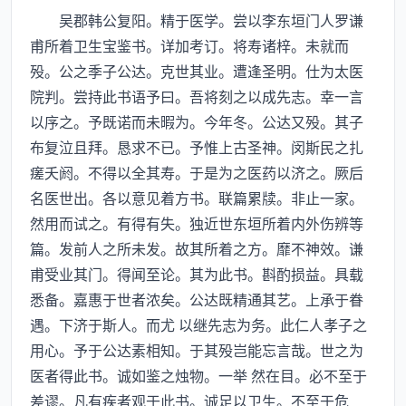
吴郡韩公复阳。精于医学。尝以李东垣门人罗谦
甫所着卫生宝鉴书。详加考订。将寿诸梓。未就而
殁。公之季子公达。克世其业。遭逢圣明。仕为太医
院判。尝持此书语予曰。吾将刻之以成先志。幸一言
以序之。予既诺而未暇为。今年冬。公达又殁。其子
布复泣且拜。恳求不已。予惟上古圣神。闵斯民之扎
瘥夭阏。不得以全其寿。于是为之医药以济之。厥后
名医世出。各以意见着方书。联篇累牍。非止一家。
然用而试之。有得有失。独近世东垣所着内外伤辨等
篇。发前人之所未发。故其所着之方。靡不神效。谦
甫受业其门。得闻至论。其为此书。斟酌损益。具载
悉备。嘉惠于世者浓矣。公达既精通其艺。上承于眷
遇。下济于斯人。而尤 以继先志为务。此仁人孝子之
用心。予于公达素相知。于其殁岂能忘言哉。世之为
医者得此书。诚如鉴之烛物。一举 然在目。必不至于
差谬。凡有疾者观于此书。诚足以卫生。不至于危