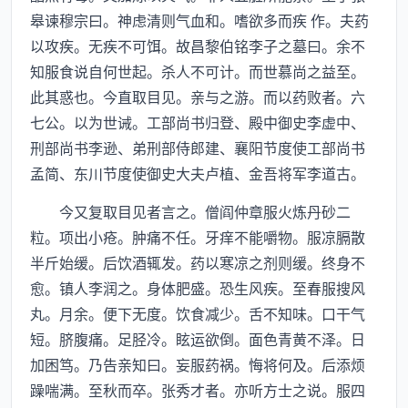
皋谏穆宗曰。神虑清则气血和。嗜欲多而疾 作。夫药
以攻疾。无疾不可饵。故昌黎伯铭李子之墓曰。余不
知服食说自何世起。杀人不可计。而世慕尚之益至。
此其惑也。今直取目见。亲与之游。而以药败者。六
七公。以为世诫。工部尚书归登、殿中御史李虚中、
刑部尚书李逊、弟刑部侍郎建、襄阳节度使工部尚书
孟简、东川节度使御史大夫卢植、金吾将军李道古。
今又复取目见者言之。僧阎仲章服火炼丹砂二
粒。项出小疮。肿痛不任。牙痒不能嚼物。服凉膈散
半斤始缓。后饮酒辄发。药以寒凉之剂则缓。终身不
愈。镇人李润之。身体肥盛。恐生风疾。至春服搜风
丸。月余。便下无度。饮食减少。舌不知味。口干气
短。脐腹痛。足胫冷。眩运欲倒。面色青黄不泽。日
加困笃。乃告亲知曰。妄服药祸。悔将何及。后添烦
躁喘满。至秋而卒。张秀才者。亦听方士之说。服四