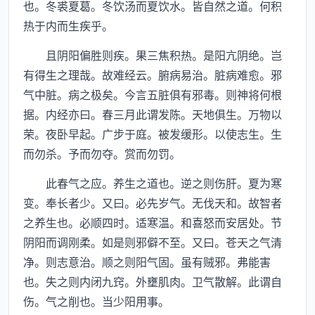
也。冬裘夏葛。冬饮汤而夏饮水。皆自然之道。何积
热于内而生疾乎。
且阴阳偏胜则疾。果三焦积热。是阳亢阴绝。岂
有得生之理哉。故难经云。腑病易治。脏病难愈。邪
气中脏。病之极矣。今言五脏俱有邪毒。则神将何根
据。内经亦曰。春三月此谓发陈。天地俱生。万物以
荣。夜卧早起。广步于庭。被发缓形。以使志生。生
而勿杀。予而勿夺。赏而勿罚。
此春气之应。养生之道也。逆之则伤肝。夏为寒
变。奉长者少。又曰。必先岁气。无伐天和。故智者
之养生也。必顺四时。适寒温。和喜怒而安居处。节
阴阳而调刚柔。如是则邪僻不至。又曰。苍天之气清
净。则志意治。顺之则阳气固。虽有贼邪。弗能害
也。失之则内闭九窍。外壅肌肉。卫气散解。此谓自
伤。气之削也。当少阳用事。