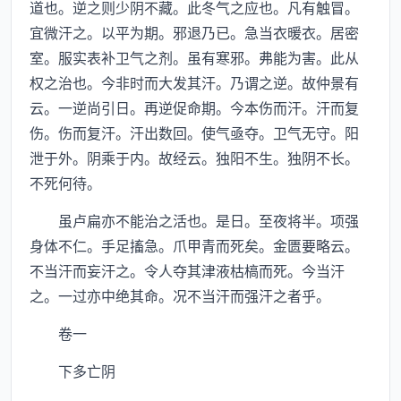
道也。逆之则少阴不藏。此冬气之应也。凡有触冒。
宜微汗之。以平为期。邪退乃已。急当衣暖衣。居密
室。服实表补卫气之剂。虽有寒邪。弗能为害。此从
权之治也。今非时而大发其汗。乃谓之逆。故仲景有
云。一逆尚引日。再逆促命期。今本伤而汗。汗而复
伤。伤而复汗。汗出数回。使气亟夺。卫气无守。阳
泄于外。阴乘于内。故经云。独阳不生。独阴不长。
不死何待。
虽卢扁亦不能治之活也。是日。至夜将半。项强
身体不仁。手足搐急。爪甲青而死矣。金匮要略云。
不当汗而妄汗之。令人夺其津液枯槁而死。今当汗
之。一过亦中绝其命。况不当汗而强汗之者乎。
卷一
下多亡阴