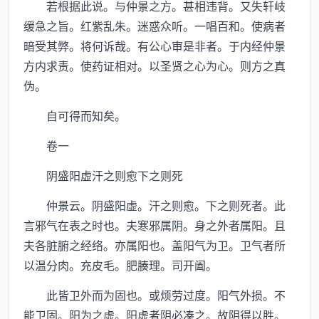
若根据此说。与仲景之方。甚相违背。又失轩岐
缓急之旨。红紫乱朱。迷惑众听。一唱百和。使病者
暗受其弊。将何诉哉。有公心审是非者。于内经仲景
方内求责。使药证相对。以圣贤之心为心。则方之真
伪。
自可得而知矣。
卷一
阴盛阳虚汗之则愈下之则死
仲景云。阴盛阳虚。汗之则愈。下之则死者。此
言邪气在表之时也。夫寒邪属阴。身之外者属阳。且
夫各脏腑之经络。亦属阳也。盖阳气为卫。卫气者所
以温分肉。充皮毛。肥腠理。司开阖。
此皆卫外而为固也。或烦劳过度。阳气外损。不
能卫固。阳为之虚。阳虚者阴必凑之。故阴得以胜。