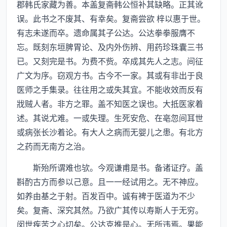
郡韩氏家藏为善。本盖复斋韩公恒补其缺略。正其讹
误。此书之不废其、有幸矣。复斋尝欲 梓以惠于世。
有志未遂而卒。遗命属其子公达。公达拳拳服膺不
忘。既刻东垣脾胃论、及内外伤辨、用药珍珠囊三书
已。又刻完是书。为费不赀。卒成其先人之志。间征
广文为序。窃观方书。古今不一家。其或有非出于良
医师之手集录。往往用之或失其宜。不能收效而反有
戕贼人者。非方之罪。盖不知医之误也。大抵医家着
述。其说尤难。一或失理。生死安危、在亳忽间耳世
或病张长沙着论。有大人之病而无婴儿之患。有北方
之药而无南方之治。
斯殆所谓难也欤。今观谦甫是书。备诸证疗。盖
斟酌古方而参以己意。且一一经试用之。无不神应。
如养由基之于射。百发百中。诚有裨于医道为不少
矣。复斋、深究其然。乃欲广其传以寿斯人于无穷。
闵世疾苦之心切矣。公达克推是心。无所违焉。果能