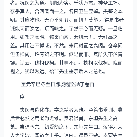
者。况医之为道。阴阳虚实。千状万态。神圣工巧。
存乎其人。合四者而一之。名曰卫生宝鉴。夫鉴之本
明。其应物也。无心乎妍丑。而妍丑莫能 。得是书者
诚能习而读之。玩而味之。了然于心而无疑。一旦临
用。如鉴之虚明。物来而应。若妍若丑。无纤亳之
差。其用岂不博哉。不然。未用时置之高阁。仓卒间
但备检阅。殆有辨之不明。似是而非。其所失不啻霄
壤。诗云。伐柯伐柯。其则不远。执柯以伐柯。睨而
视之。犹以为远。殆非先生垂示后人之意也。
至元辛巳冬至日郧城砚坚题于卷首
序
夫医与造化参。学之精者为难。至着书垂训。冀
后世必然之用者为尤难。罗君谦甫。东垣先生之高
弟。尝谓予言。初受简席下。东垣先生曰。汝将为为
人之学欤。闻道之士乎。请曰。愚虽不敏。幸蒙先生