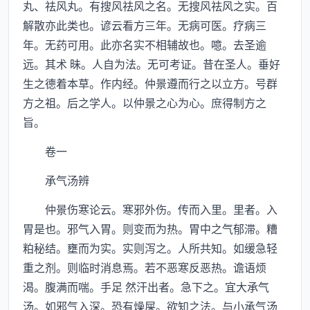
丸、祛风丸。有搜风祛风之名。无搜风祛风之实。百
解散亦此类也。谚云看方三年。无病可医。疗病三
年。无药可用。此亦名实不相辅故也。噫。去圣逾
远。其术 昧。人自为法。无可考证。昔在圣人。垂好
生之德着本草。作内经。仲景遵而行之以立方。号群
方之祖。后之学人。以仲景之心为心。庶得制方之
旨。
卷一
承气汤辨
仲景伤寒论云。寒邪外伤。传而入里。里者。入
胃是也。邪气入胃。则变而为热。胃中之气郁滞。糟
粕秘结。壅而为实。实则泻之。人所共知。如缓急轻
重之剂。则临时消息焉。若不恶寒反恶热。谵语烦
渴。腹满而喘。手足 然汗出者。急下之。宜大承气
汤。如邪气入深。恐有燥屎。欲知之法。与小承气汤