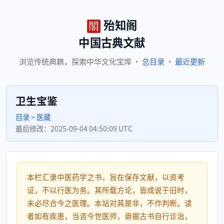
殆知阁
中国古典文献
浏览
传统典籍，
探索
中华文化宝库
·
总目录
·
最近更新
卫生宝鉴
目录
>
医藏
最后修改：
2025-09-04 04:50:09 UTC
本栏汇录中医药学之书，旨在保存文献，以资考
证，不以行医为务。其所载方论，皆成说于旧时，
未必尽合今之医理。本站对其是非，不作判断。读
者如有疾患，当咨今世医师，毋据古书自行诊治，