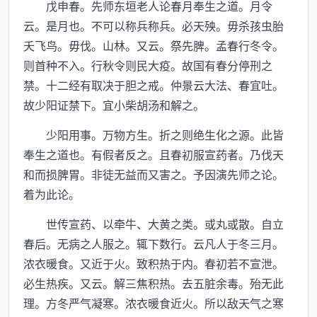
戊申春。先师东垣老人论春月奉生之道。月令
云。是月也。不可以称兵称兵。必天殃。毋杀孩虫胎
夭飞鸟。毋伐。山林。又云。祭先脾。孟春行冬令。
则首种不入。行秋令则民大疫。故国有春分停刑之
禁。十二经有取决于胆之戒。仲景云大法、春宜吐。
故少阳证禁下。宜小柴胡汤和解之。
少阳用事。万物方生。折之则绝生化之源。此皆
奉生之道也。有假者反之。且春初服宣药者。乃伐天
和而损脾胃。非徒无益而又害之。予因演先师之论。
着为此论。
世传宣药、以牵牛、大黄之类。或丸或散。自立
春后。无病之人服之。辄下数行。云凡人于冬三月。
浓衣暖食。又近于火。致积热于内。春初若不宣泄。
必生热疾。又云。解三焦积热。去五脏余毒。殆无此
理。方冬严气凝寒。浓衣暖食近火。所以敌天气之寒