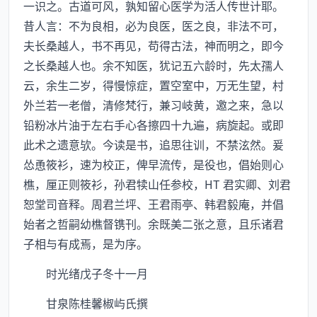
一识之。古道可风，孰知留心医学为活人传世计耶。
昔人言：不为良相，必为良医，医之良，非法不可，
夫长桑越人，书不再见，苟得古法，神而明之，即今
之长桑越人也。余不知医，犹记五六龄时，先太孺人
云，余生二岁，得慢惊症，置空室中，万无生望，村
外兰若一老僧，清修梵行，兼习岐黄，邀之来，急以
铅粉冰片油于左右手心各擦四十九遍，病旋起。或即
此术之遗意欤。今读是书，追思往训，不禁泫然。爰
怂恿筱衫，速为校正，俾早流传，是役也，倡始则心
樵，厘正则筱衫，孙君犊山任参校，HT 君实卿、刘君
恕堂司音释。周君兰坪、王君雨亭、韩君毅庵，并倡
始者之哲嗣幼樵督镌刊。余既美二张之意，且乐诸君
子相与有成焉，是为序。
时光绪戊子冬十一月
甘泉陈桂馨椒屿氏撰