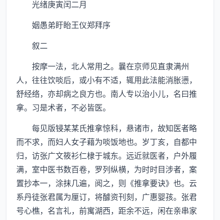
光绪庚寅闰二月
姻愚弟盱眙王仪郑拜序
叙二
按摩一法，北人常用之。曩在京师见直隶满州
人，往往饮啖后，或小有不适，辄用此法能消胀懑，
舒经络，亦却病之良方也。南人专以治小儿，名曰推
拿。习是术者，不必皆医。
每见版锓某某氏推拿惊科，悬诸市，故知医者略
而不求，而妇人女子藉为啖饭地也。岁丁亥，自都中
归，访张广文筱衫仁棣于城东。远近就医者，户外履
满，室中医书数百卷，罗列纵横，为时时目涉者，案
置抄本一，涂抹几遍，阅之，则《推拿要诀》也。云
系丹徒张君属为厘订，将醵资刊刻，广惠婴孩。张君
号心樵，名言礼，前寓湖西，距余不远，闲在亲串家