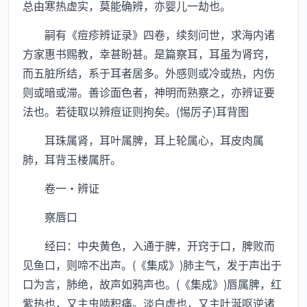
总由寒热虚实，莫能确辨，亦婴儿一劫也。
嗣有《痘疹辨证录》四卷，续刻问世，求海内诸
方家惠书赐教，幸甚盼甚。是篇察耳，耳虽为肾窍，
而五脏所结，系于耳者居多。外感则或冷或热，内伤
则或暗或滞。善诊面色者，神明而熟察之，亦辨证要
法也。若徒取以辨痘证则拘矣。(惕厉子)耳背图
耳珠属肾，耳叶属脾，耳上轮属心，耳皮肉属
肺，耳背玉楼属肝。
卷一·辨证
察唇口
经曰：中央黄色，入通于脾，开窍于口，脾败而
见鱼口，则啼不出声。(《集成》)肺主气，发于声出于
口为言，肺绝，故声如鸦声也。(《集成》)唇属脾，红
紫热也，又主虫啮积痛。淡白虚也，又主吐涎呕逆诸