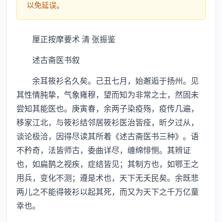
以免延误。
厘正按摩要术 清 张振鉴
述古斋医书叙
余耳筱衫名久矣。己丑七月，始邂逅于扬州。见
其性情肫挚，气象雍穆，望而知为非常之士，然固未
尝知其能医也。庚寅春，余两子染疫殇，疫传几遍，
移家江北，与筱衫结邻居筱衫医治皆痊，昕夕过从，
谈论极洽，因得尽读其所着《述古斋医书三种》。语
不矜奇，法皆师古，委曲详尽，缠绵悱恻。其辨证
也，如扁鹊之视疾，症结皆见；其制方也，如鄂王之
用兵，变化不测；遵是术也，天下无夭民矣。余既悲
两儿之不能得筱衫以起其死，而又为天下之千万亿童
幸也。