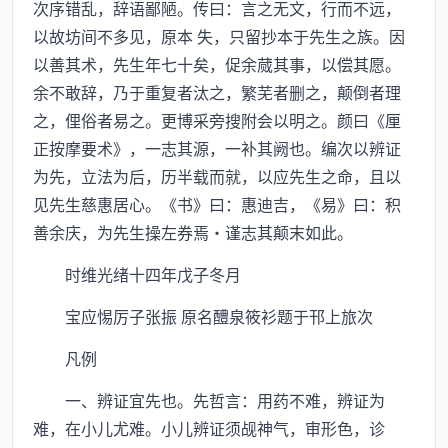
次序错乱，辞语鄙陋。传曰：言之无文，行而不远，
以故坊间不多见，原本 失，只留抄本于先生之族。因
以善其术，先生年七十矣，促余蒇其事，以偿其愿。
余不敢辞，乃于重复者汰之，繁芜者删之，颠倒者理
之，俚俗者易之。更博采旁搜附会以明之。颜曰《厘
正按摩要术》，一志其源，一补其阙也。编次以辨证
为先，立法为后，历半载而就，以应先生之命，且以
见先生慈惠居心。《书》曰：惠迪吉，《易》曰：积
善余庆，为先生操左券焉·谨志其颠末如此。
时维光绪十四年戊子冬月
宝应惕厉子张振 原名醴泉筱衫题于邗上旅次
凡例
一、辨证宜先也。先哲言：用药不难，辨证为
难，在小儿尤难。小儿辨证须觇神气，审形色，诊