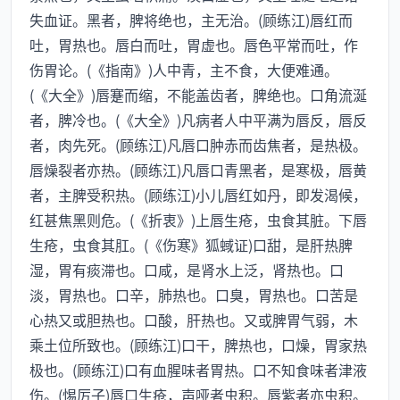
失血证。黑者，脾将绝也，主无治。(顾练江)唇红而
吐，胃热也。唇白而吐，胃虚也。唇色平常而吐，作
伤胃论。(《指南》)人中青，主不食，大便难通。
(《大全》)唇蹇而缩，不能盖齿者，脾绝也。口角流涎
者，脾冷也。(《大全》)凡病者人中平满为唇反，唇反
者，肉先死。(顾练江)凡唇口肿赤而齿焦者，是热极。
唇燥裂者亦热。(顾练江)凡唇口青黑者，是寒极，唇黄
者，主脾受积热。(顾练江)小儿唇红如丹，即发渴候，
红甚焦黑则危。(《折衷》)上唇生疮，虫食其脏。下唇
生疮，虫食其肛。(《伤寒》狐蜮证)口甜，是肝热脾
湿，胃有痰滞也。口咸，是肾水上泛，肾热也。口
淡，胃热也。口辛，肺热也。口臭，胃热也。口苦是
心热又或胆热也。口酸，肝热也。又或脾胃气弱，木
乘土位所致也。(顾练江)口干，脾热也，口燥，胃家热
极也。(顾练江)口有血腥味者胃热。口不知食味者津液
伤。(惕厉子)唇口生疮，声哑者虫积。唇紫者亦虫积。