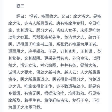
叙三
经曰： 悍者，按而收之。又曰：摩之浴之。是按
摩之法，亦古人所最重者。唐有按摩生专科，今日推
拿，实其遗法。顾习之者，皆妇人女子，未能尽推纳
动伸之妙耳。吾郡张筱衫先生，负济世之志，肆力于
医，近得周氏推拿书二册，系张君心樵属为厘正者。
遵而用之，应手辄效。于是，订其紊乱，正其谬 ，芟
其繁芜，文其鄙陋。更采先哲名言，外治良法，以附
益之，辨证立法，考穴绘图，井井有条，粲然大备，
诚活人之要术，保幼之新书也。越人云：人之所患患
病多，医之所患患道少。医者得此书而习之，可免道
少之讥。推拿家得此正传，亦不致遗殃幼小。即是穷
乡僻壤，有病无医，根据法治疗，均能取效。行见按
摩所及，着手生春。将使轩岐古法，复行于今，岂徒
为周氏之功臣已哉。