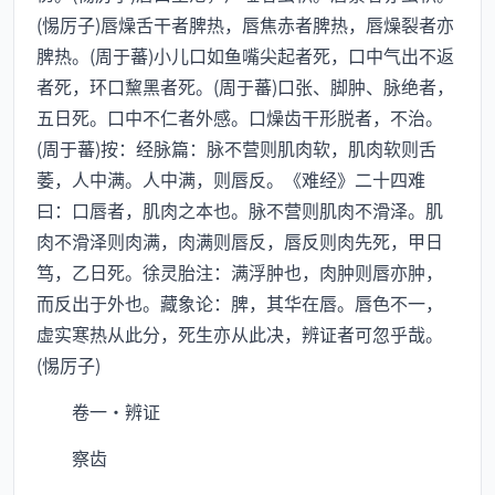
(惕厉子)唇燥舌干者脾热，唇焦赤者脾热，唇燥裂者亦
脾热。(周于蕃)小儿口如鱼嘴尖起者死，口中气出不返
者死，环口黧黑者死。(周于蕃)口张、脚肿、脉绝者，
五日死。口中不仁者外感。口燥齿干形脱者，不治。
(周于蕃)按：经脉篇：脉不营则肌肉软，肌肉软则舌
萎，人中满。人中满，则唇反。《难经》二十四难
曰：口唇者，肌肉之本也。脉不营则肌肉不滑泽。肌
肉不滑泽则肉满，肉满则唇反，唇反则肉先死，甲日
笃，乙日死。徐灵胎注：满浮肿也，肉肿则唇亦肿，
而反出于外也。藏象论：脾，其华在唇。唇色不一，
虚实寒热从此分，死生亦从此决，辨证者可忽乎哉。
(惕厉子)
卷一·辨证
察齿