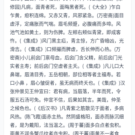
修园)凡病，面青者死，面晦黑者死。(《大全》)乍白
乍黄，疳积连绵。又赤又青，风邪紧急。(万密斋)面目
虚浮，定痛胀而气喘。眉毛频蹙，必腹痛而多啼。风
池气池如黄土，则为伤脾。左颊右颊似青黛，即成客
忤。(《集成》)风门黑主疝，青主惊，方广昏暗凶，光
滑吉。(《集成》)口频撮而脾虚，舌长伸而心热。(万
密斋)小儿前囟门禀母血，后囟门含父精，前后囟门光
实者主寿；前后囟门空虚者主夭。(《集成》)凡儿口大
鼻端，眉清目秀，五岳相朝，部位相等者主福寿。若
口小鼻 ，眉心皱促者，虽无病而终夭也。(《集成》)汉
张仲景见王仲宣曰：君有病，当眉落，半年而死，令
服五石汤可免。仲宣不信，后果如其言。美哉，仲圣
之候色也。(《后汉书》)凡青紫之筋散见于面者，多病
风热。(陈飞霞)面赤主热。然阴盛格阳，面赤而脉沉细
者，是为戴阳，法当温之。(周于蕃)面多白点者虫积。
面黄不润多蟹爪纹者亦虫积。(周于蕃)面黄不一者食