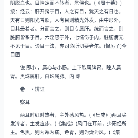
阴脱血也。目睛定而不转者，危候也。(《周于蕃》)
按：经云：肝开窍于目，人之有目，犹天之有日也。
天有日则阳光普照，人有目则精光外发，由中形外，
目其最着者。分而言之，则目专属肝。统而言之，则
脏腑皆系于目。六淫感于外，七情伤于内，脏腑病无
不见于目。诊目一法，亦司命所切要者尔。(惕厉子)全
目图
锐 即小 ，属心与小肠。上下胞属脾胃。瞳人属
肾。黑珠属肝。白珠属肺。内 即
卷一·辨证
察耳
两耳时红时热者，主外感风热。(《集成》)两耳尖
发冷者，主发痘疹。(《集成》)风门在耳前，少阳经所
主。色黑，则为寒为疝。色青，则为燥为风。(《集