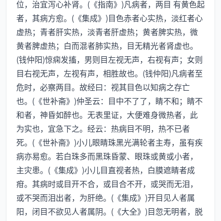
位，治宜泻心补肾。(《指南》)凡病者，两目 有黄色起
者，其病方愈。(《集成》)目色赤者心实热，淡红者心
虚热；青者肝实热，淡青者肝虚热；黄者脾实热，微
黄者脾虚热；白而混者肺实热，目无精光者肾虚也。
(钱仲阳)惊痫发搐，男则目左视无声，右视有声；女则
目右视无声，左视有声，相胜故也。(钱仲阳)凡病者至
危时，必察两目。故经曰：视其目色以知病之存亡
也。(《世补斋》)仲圣云：目中不了了，睛不和；睛不
和者，神昏如醉也。无表里证，大便难身微热者，此
为实也，宜急下之。经云：热病目不明，热不已者
死。(《世补斋》)小儿眼睛珠黑光满轮者主寿，虽有疾
病亦易愈。若白珠多而黑珠昏蒙、眼珠或黄或小者，
主灾患。(《集成》)小儿目直视者热，白膜遮睛者成
疳。其病时或目开不合，或目合不开，或哭而无泪，
或不哭而泪出者，为肝绝。(《集成》)开目见人者属
阳，闭目不欲见人者属阴。(《大全》)目忽无明者，脱