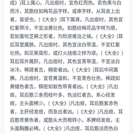
成》)耳上属心。凡出痘时，宜色红而热。若色黑与白
而冷，其筋纹如梅花品字样，或串字样，从耳皮上出
者，皆逆也。(《大全》)耳下属肾。凡出痘时，其色宜
红紫带冷，不宜淡黄壮热。如筋纹梅花品字样为顺，
若如蚤咬芝麻之形者，为险逆难治之候。(《大全》)耳
后耳里属肺。凡出痘时，其色宜淡白带温，不宜红紫
壮热。如见茱萸形，或灯火烧烙之样为逆。(《大全》)
耳后耳外属肝。凡出痘时，其色宜青带温，不宜淡白
冰冷。稀疏者吉，稠密者凶。(《大全》)耳后中间属
脾。凡出痘时，宜苍黄温和，不宜青色壮热，稀疏如
黄蜡色者吉，稠密如蚁色带青者凶。(《大全》)凡出
痘，耳后筋三条而枝叶多，色淡红者吉。系心经发
痘，主头面稀少。(《大全》)凡出痘，耳后筋紫赤色
者，主肝经发痘，而急出者凶。(《大全》)凡出痘，耳
后筋苍黄色者，或筋头大而根转小，系脾经发痘，主
头面胸腹必稀。(《大全》)凡出痘，耳后筋淡而色白