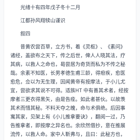
光绪十有四年戊子冬十二月
江都孙风翔犊山谨识
叙四
昔黄农尝百草，立方书，着《灵枢》、《素问》
诸经，盖欲布之天下，传之后世，俾人人晓其法，疗
其病，以救人之命也，曷尝居为奇货而私为不传之秘
哉。余素不知医，长男孝德生甫三龄，得疳疾，愈医
愈危，佥以为无生理，因闻黄帝有按摩法，于小儿尤
宜，尝欲求其说不可得。适族HT 中有善其术者，经按
摩者三更衣得黑矢，由是告痊。如此者甚伙。以故羡
其术而惜其秘。不料天夺之魄，命与术俱绝。后因事
寓其家，见架上有《小儿推拿要诀》，翻阅一过，乃
告推拿者，即按摩之异名也。余欣然借抄，意在推展
流传，以救人命。家中人靳弗与，且曰：此秘方也，