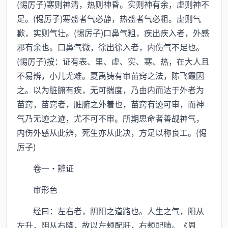
(惕厉子)寒则神清，热则神昏。实则神有余，虚则神不
足。(惕厉子)寒盛者气必静，热盛者气必粗。虚则气
歉，实则气壮。(惕厉子)口鼻气粗，疾出疾入者，外感
邪有余也。口鼻气微，徐出徐入者，内伤气不足也。
(惕厉子)按：证有表、里、虚、实、寒、热，在大人且
不易辨，小儿尤难。夏禹铸有审苗窍之法，陈飞霞因
之。以为脏腑有疾，无可揣度，乃由内而达于外者为
苗窍，苗窍者，脏腑之外着也，苗窍有迹可审，而神
气乃无迹之迹，尤不可不审。所期思命者善觇神气，
内伤外感从此辨，死生亦从此决，方足以称良工。(惕
厉子)
卷一·辨证
审形色
经曰：左右者，阴阳之道路也。人生之气，阳从
左升，阴从右降，故以左颊配肝，右颊配肺。《周