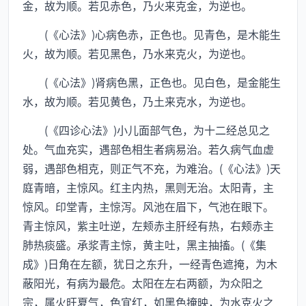
金，故为顺。若见赤色，乃火来克金，为逆也。
(《心法》)心病色赤，正色也。见青色，是木能生
火，故为顺。若见黑色，乃水来克火，为逆也。
(《心法》)肾病色黑，正色也。见白色，是金能生
水，故为顺。若见黄色，乃土来克水，为逆也。
(《四诊心法》)小儿面部气色，为十二经总见之
处。气血充实，遇部色相生者病易治。若久病气血虚
弱，遇部色相克，则正气不充，为难治。(《心法》)天
庭青暗，主惊风。红主内热，黑则无治。太阳青，主
惊风。印堂青，主惊泻。风池在眉下，气池在眼下。
青主惊风，紫主吐逆，左颊赤主肝经有热，右颊赤主
肺热痰盛。承浆青主惊，黄主吐，黑主抽搐。(《集
成》)日角在左额，犹日之东升，一经青色遮掩，为木
蔽阳光，有病为最危。太阳在左右两额，为众阳之
宗，属火旺夏气，色宜红，如黑色掩映，为水克火之