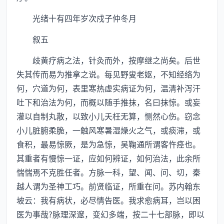
光绪十有四年岁次戍子仲冬月
叙五
歧黄疗病之法，针灸而外，按摩继之尚矣。后世
失其传而易为推拿之说。每见野叟老妪，不知经络为
何，穴道为何，表里寒热虚实病证为何，温清补泻汗
吐下和治法为何，而概以随手推抹，名曰抹惊。或妄
灌以自制丸散，以致小儿夭枉无算，恻然心伤。窃念
小儿脏腑柔脆，一触风寒暑湿燥火之气，或痰滞，或
食积，最易惊厥，是为急惊，吴鞠通所谓客忤痉也。
其重者有慢惊一证，应如何辨证，如何治法，此余所
惴惴焉不克胜任者。方脉一科，望、闻、问、切，秦
越人谓为圣神工巧。前贤临证，所重在问。苏内翰东
坡云：我有病状，必尽情告医。我求愈病耳，岂以困
医为事哉?脉理深邃，变幻多端，按二十七部脉，即以