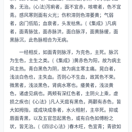
象，无治。(心法)泻痢者，面不宜赤，咳嗽者，色不宜
青。感风寒则面有火光；伤积滞则色滞萎黄；气弱
者，囟门低陷；血衰者，头发枯焦。(《集成》)凡病
者，面青脉弦，面赤脉洪，面白脉浮，面黄脉缓，面
黑脉沉，此色脉相合为无病。
一经相反，如面青则脉浮，为克色，主死。脉沉
为生色，主生之类。(《集成》)黄赤色为阳，故为病主
风主热。青白黑色为阴，故为病主寒主痛。晃白者，
浅淡白色也，主失血。否则心不生血，故其色不荣。
微黑者，浅淡黑色，肾病水寒也。痿黄者，浅淡黄
色，诸虚见病也。两颊有深红色者，主阴火上乘，虚
损之疾也(《心法》)凡人天庭有黑色，两颧有赤色，皆
大如拇指，或成块成条者，水火相射，主卒死。抑或
唇面青黑，以及五官忽起黑色，或有白色如傅粉之
状，皆无治。(《四诊心法》)春木旺，色宜青；青欲如