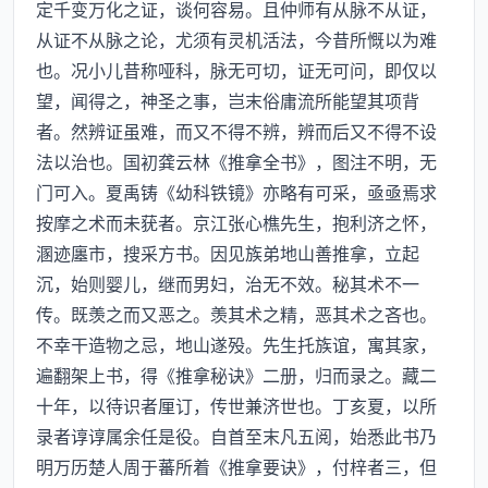
定千变万化之证，谈何容易。且仲师有从脉不从证，
从证不从脉之论，尤须有灵机活法，今昔所慨以为难
也。况小儿昔称哑科，脉无可切，证无可问，即仅以
望，闻得之，神圣之事，岂末俗庸流所能望其项背
者。然辨证虽难，而又不得不辨，辨而后又不得不设
法以治也。国初龚云林《推拿全书》，图注不明，无
门可入。夏禹铸《幼科铁镜》亦略有可采，亟亟焉求
按摩之术而未莸者。京江张心樵先生，抱利济之怀，
溷迹廛市，搜采方书。因见族弟地山善推拿，立起
沉，始则婴儿，继而男妇，治无不效。秘其术不一
传。既羡之而又恶之。羡其术之精，恶其术之吝也。
不幸干造物之忌，地山遂殁。先生托族谊，寓其家，
遍翻架上书，得《推拿秘诀》二册，归而录之。藏二
十年，以待识者厘订，传世兼济世也。丁亥夏，以所
录者谆谆属余任是役。自首至末凡五阅，始悉此书乃
明万历楚人周于蕃所着《推拿要诀》，付梓者三，但