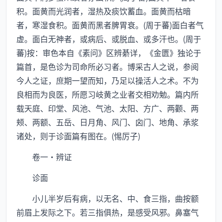
积。面黄而光润者，湿热及痰饮蓄血。面黄而枯暗
者，寒湿食积。面黄而黑者脾胃衰。(周于蕃)面白者气
虚。面白无神者，或病后、或脱血、或多汗也。(周于
蕃)按：审色本自《素问》区辨綦详，《金匮》独论于
篇首，是色诊为司命所必习者。博采古人之说，参阅
今人之证，庶期一望而知，乃足以操活人之术。不为
良相而为良医，所愿习岐黄之业者交相劝勉。篇内所
载天庭、印堂、风池、气池、太阳、方广、两颧、两
颊、两额、五岳、日月角、风门、囟门、地角、承浆
诸处，则于诊面篇有图在。(惕厉子)
卷一·辨证
诊面
小儿半岁后有病，以无名、中、食三指，曲按额
前眉上发际之下。若三指俱热，是感受风邪。鼻塞气