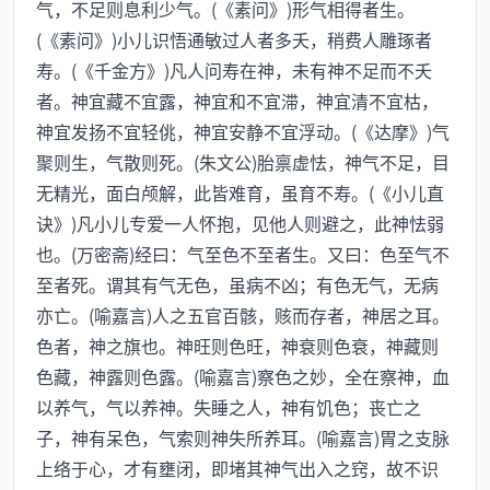
气，不足则息利少气。(《素问》)形气相得者生。
(《素问》)小儿识悟通敏过人者多夭，稍费人雕琢者
寿。(《千金方》)凡人问寿在神，未有神不足而不夭
者。神宜藏不宜露，神宜和不宜滞，神宜清不宜枯，
神宜发扬不宜轻佻，神宜安静不宜浮动。(《达摩》)气
聚则生，气散则死。(朱文公)胎禀虚怯，神气不足，目
无精光，面白颅解，此皆难育，虽育不寿。(《小儿直
诀》)凡小儿专爱一人怀抱，见他人则避之，此神怯弱
也。(万密斋)经曰：气至色不至者生。又曰：色至气不
至者死。谓其有气无色，虽病不凶；有色无气，无病
亦亡。(喻嘉言)人之五官百骸，赅而存者，神居之耳。
色者，神之旗也。神旺则色旺，神衰则色衰，神藏则
色藏，神露则色露。(喻嘉言)察色之妙，全在察神，血
以养气，气以养神。失睡之人，神有饥色；丧亡之
子，神有呆色，气索则神失所养耳。(喻嘉言)胃之支脉
上络于心，才有壅闭，即堵其神气出入之窍，故不识