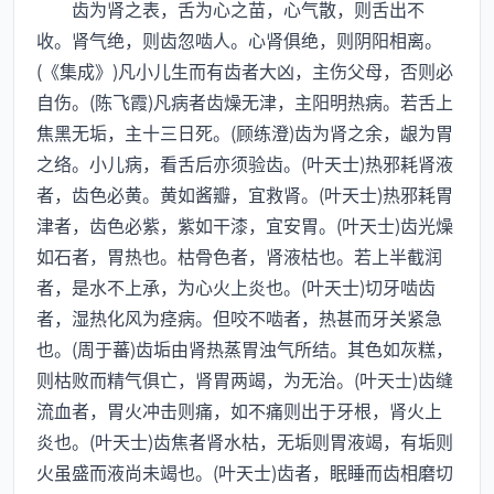
齿为肾之表，舌为心之苗，心气散，则舌出不
收。肾气绝，则齿忽啮人。心肾俱绝，则阴阳相离。
(《集成》)凡小儿生而有齿者大凶，主伤父母，否则必
自伤。(陈飞霞)凡病者齿燥无津，主阳明热病。若舌上
焦黑无垢，主十三日死。(顾练澄)齿为肾之余，龈为胃
之络。小儿病，看舌后亦须验齿。(叶天士)热邪耗肾液
者，齿色必黄。黄如酱瓣，宜救肾。(叶天士)热邪耗胃
津者，齿色必紫，紫如干漆，宜安胃。(叶天士)齿光燥
如石者，胃热也。枯骨色者，肾液枯也。若上半截润
者，是水不上承，为心火上炎也。(叶天士)切牙啮齿
者，湿热化风为痉病。但咬不啮者，热甚而牙关紧急
也。(周于蕃)齿垢由肾热蒸胃浊气所结。其色如灰糕，
则枯败而精气俱亡，肾胃两竭，为无治。(叶天士)齿缝
流血者，胃火冲击则痛，如不痛则出于牙根，肾火上
炎也。(叶天士)齿焦者肾水枯，无垢则胃液竭，有垢则
火虽盛而液尚未竭也。(叶天士)齿者，眠睡而齿相磨切