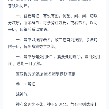
卷续出问世。
一、首卷辨证，有说有图，仿望、闻、问、切以
分次序，所采群书，每条旁注姓氏，或着书名，以明
来历，每篇后系以案语。
一、是书以按摩著名，故二卷首列按摩，余法均
附于后，俾免喧宾夺主之讥。
一、是书分句处用HT ，紧要处用连○，醒目处用
连 ，总期一目了然。
宝应惕厉子张振 原名醴泉筱衫谨志
卷一·辨证
觇神气
神有余则笑不休，神不足则悲。气有余则喘咳上