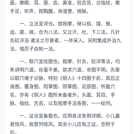
面，察眼、耳、唇、齿、鼻准，验舌苔，诊指纹，察
手足，听声，按胸腹，询溲便，候脉。
一、立法宜详也。首按摩，继以掐、揉、推、
运、搓、摇，合为八法。又立汗、吐、下三法。凡针
灸砭淬浴 诸法之尽善者，一并采入。另附集成外治九
法，惕厉子自制一法。
一、取穴宜绘图也。按摩、针灸、砭淬等法，均
系讲明穴道，丝毫不差。欲求穴道，非图不明。先辈
以取穴难于诊脉，特别《铜人》十四图于前，其后正
身图，覆身图、阳掌图、阴掌图、足部图，所载穴
名，亦有《铜人》图所未备者外，头面、耳目、手
脉、指纹、舌苔，以及按摩手法各图，一一绘列。
一、证治宜备载也。应用各法条例详细，小儿最
易惊风，故首列惊风。其余小儿应有之证，亦附于
后。