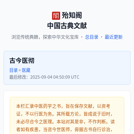
殆知阁
中国古典文献
浏览
传统典籍，
探索
中华文化宝库
·
总目录
·
最近更新
古今医彻
目录
>
医藏
最后修改：
2025-09-04 04:50:09 UTC
本栏汇录中医药学之书，旨在保存文献，以资考
证，不以行医为务。其所载方论，皆成说于旧时，
未必尽合今之医理。本站对其是非，不作判断。读
者如有疾患，当咨今世医师，毋据古书自行诊治，