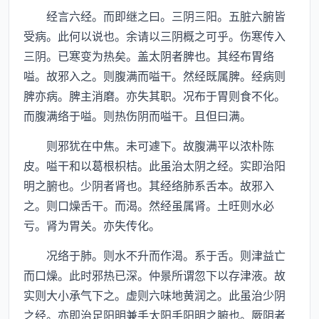
经言六经。而即继之曰。三阴三阳。五脏六腑皆
受病。此何以说也。余请以三阴概之可乎。伤寒传入
三阴。已寒变为热矣。盖太阴者脾也。其经布胃络
嗌。故邪入之。则腹满而嗌干。然经既属脾。经病则
脾亦病。脾主消磨。亦失其职。况布于胃则食不化。
而腹满络于嗌。则热伤阴而嗌干。且但曰满。
则邪犹在中焦。未可遽下。故腹满平以浓朴陈
皮。嗌干和以葛根枳桔。此虽治太阴之经。实即治阳
明之腑也。少阴者肾也。其经络肺系舌本。故邪入
之。则口燥舌干。而渴。然经虽属肾。土旺则水必
亏。肾为胃关。亦失传化。
况络于肺。则水不升而作渴。系于舌。则津益亡
而口燥。此时邪热已深。仲景所谓忽下以存津液。故
实则大小承气下之。虚则六味地黄润之。此虽治少阴
之经。亦即治足阳明兼手太阳手阳明之腑也。厥阴者