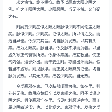
求之病情。终不相符。故予以嗣真太阳少阴之
例。推之于阳明太阴。少阳厥阴。当无不然。又何疑
之有。
附嗣真少阴症似太阳太阳脉似少阴不同论盖太阳
病。脉似少阴。少阴病。证似太阳。所以谓之反。而
治当异也。今深究其旨。均自脉沉发热。以其有头
疼。故为太阳病。脉当浮。今反脉不浮而沉者。以里
虚久寒正气衰微所致。今身体疼痛。故宜救里。使正
气内强。逼邪外出。而干姜生附。亦能出汗而解。假
若里不虚寒。则见脉浮。而正属太阳麻黄证也。均自
脉沉发热。以其无头疼。故名少阴病。当无热。
今反寒邪在表。但皮肤郁闭而为热。如在里。则
外必无热。故用麻黄细辛以发表间之热。附子以温少
阴之经。假使寒邪惟在里。当见吐利厥逆等症。而正
属少阴四逆汤证也。以此观之。表邪浮浅。发热之反