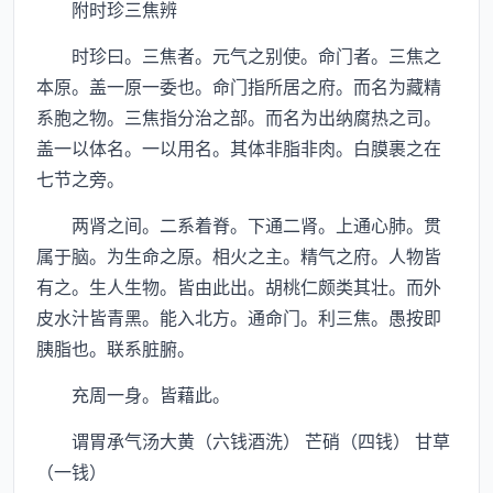
附时珍三焦辨
时珍曰。三焦者。元气之别使。命门者。三焦之
本原。盖一原一委也。命门指所居之府。而名为藏精
系胞之物。三焦指分治之部。而名为出纳腐热之司。
盖一以体名。一以用名。其体非脂非肉。白膜裹之在
七节之旁。
两肾之间。二系着脊。下通二肾。上通心肺。贯
属于脑。为生命之原。相火之主。精气之府。人物皆
有之。生人生物。皆由此出。胡桃仁颇类其壮。而外
皮水汁皆青黑。能入北方。通命门。利三焦。愚按即
胰脂也。联系脏腑。
充周一身。皆藉此。
谓胃承气汤大黄（六钱酒洗） 芒硝（四钱） 甘草
（一钱）