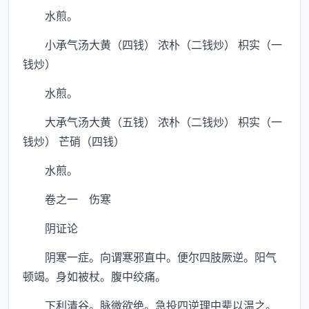
水煎。
小承气汤大黄（四钱） 浓朴（二钱炒） 枳实（一
钱炒）
水煎。
大承气汤大黄（五钱） 浓朴（二钱炒） 枳实（一
钱炒） 芒硝（四钱）
水煎。
卷之一 伤寒
阴证论
阴寒一症。向谓寒邪直中。便尔四肢厥逆。阳气
顿竭。身如被杖。腹中绞痛。
下利清谷。脉微欲绝。急投四逆理中辈以温之。