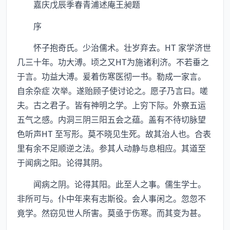
嘉庆戊辰季春青浦述庵王昶题
序
怀子抱奇氏。少治儒术。壮岁弃去。HT 家学济世
几三十年。功大溥。顷之又HT为施诸利济。不若垂之
于言。功益大溥。爰着伤寒医彻一书。勒成一家言。
自余杂症 次举。遂贻顾子使讨论之。愿子乃言曰。嗟
夫。古之君子。皆有神明之学。上穷下际。外察五运
五气之感。内洞三阴三阳五会之蕴。盖有不待切脉望
色听声HT 至写形。莫不晓见生死。故其治人也。合表
里有余不足顺逆之法。参其人动静与息相应。其道至
于闻病之阳。论得其阴。
闻病之阴。论得其阳。此至人之事。儒生学士。
非所可与。仆中年来有志斯役。会人事闲之。忽忽不
竟学。然窃见世人所害。莫亟于伤寒。而其变为甚。