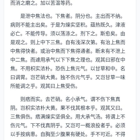
而消之磨之。加以苦温等药。
是泄中焦法也。下焦者。阴分也。主出而不纳。
病则不能主出矣。于是为燥实坚积。蕴热既久。津液
必亡。不能传导。须以荡涤之。剂下之。斯愈矣。由
是观之。则上中下三焦。自有浅深次第。有治上焦而
中焦得快者。或治中焦而下焦得通者。断未有不泄上
中二焦。而遽用承气以下下焦之理也。观其曰邪在中
焦。不用枳实浓朴。恐伤上焦元气。以甘草和中。名
曰调胃。岂芒硝大黄。独不伤元气乎。又岂甘草一味
所能调之乎。观其曰上焦受伤。
则痞而实。去芒硝。名小承气。谓不伤下焦真
阴。岂枳实浓朴大黄。果不伐其根本乎。观其又曰。
三焦俱伤。痞满燥实坚俱全。用大承气汤。将谓上不
伤元气。下不伐真阴乎。又岂可一概浪投者乎。必须
以手按病患。自胸至少腹果有硬处。手不可近。不得