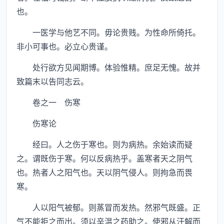
也。
一医学与他艺不同。毋论贵贱。为性命所倚托。
非小可事也。必立心贵谨。
处行欲方见闻期博。体验惟精。庶足无愧。故并
致篇末以告同志云。
卷之一 伤寒
伤寒论
经曰。人之伤于寒也。则为病热。余始读而疑
之。谓既伤于寒。何以反病热乎。盖寒者天之阴气
也。热者人之阳气也。天以阴气侵人。则拘急而畏
寒。
人以阳气被郁。则蒸冒而发热。然邪气既盛。正
气不能拒之而出。须以辛温之药助之。使邪从汗解而