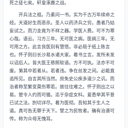
死之徒七矣。轩皇涿鹿之战。
开兵法之祖。乃素问一书。实为千古万年续命之
经。天道好生而恶杀。圣人以药济兵之穷。愚者乃姑
妄试之。而刀圭竟为不祥之器。学医人费。可不为寒
心哉。语云。习方三年。无可医之病。医病三年。无
可用之方。此言良医别有慧悟。非必局于纸上陈言
也。怀子则曰长沙易水诸大家。着书立言。发所未发
以诏后人。皆大医王慈照软语。方不可执。法亦不可
废。第其中若者从。若者违。争在丝发之间。必能直
追所见。自言其所当然。庶免史公疾多道少之讥。而
治者称至繁变莫伤寒若。故往往难之。怀子则出之以
易。管令人约而可循。迄于杂症女科。爰悉举其平昔
已试之法。剀切详尽。着为医彻。吾知其于生人之
道。真可告无罪于天下。譬之为民牧者。确有治谱可
传。称为众母无愧耳。