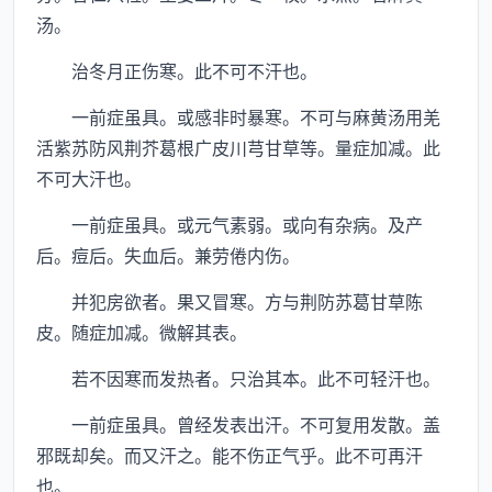
汤。
治冬月正伤寒。此不可不汗也。
一前症虽具。或感非时暴寒。不可与麻黄汤用羌
活紫苏防风荆芥葛根广皮川芎甘草等。量症加减。此
不可大汗也。
一前症虽具。或元气素弱。或向有杂病。及产
后。痘后。失血后。兼劳倦内伤。
并犯房欲者。果又冒寒。方与荆防苏葛甘草陈
皮。随症加减。微解其表。
若不因寒而发热者。只治其本。此不可轻汗也。
一前症虽具。曾经发表出汗。不可复用发散。盖
邪既却矣。而又汗之。能不伤正气乎。此不可再汗
也。