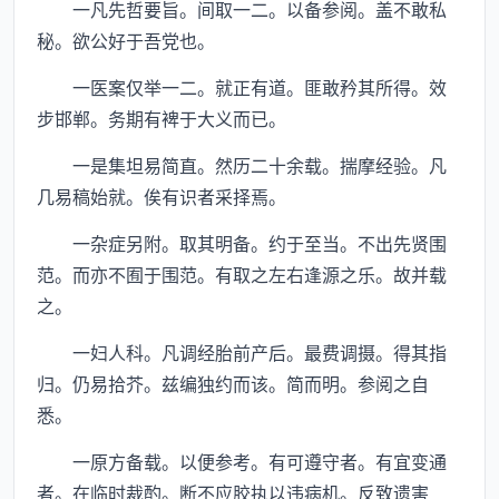
一凡先哲要旨。间取一二。以备参阅。盖不敢私
秘。欲公好于吾党也。
一医案仅举一二。就正有道。匪敢矜其所得。效
步邯郸。务期有裨于大义而已。
一是集坦易简直。然历二十余载。揣摩经验。凡
几易稿始就。俟有识者采择焉。
一杂症另附。取其明备。约于至当。不出先贤围
范。而亦不囿于围范。有取之左右逢源之乐。故并载
之。
一妇人科。凡调经胎前产后。最费调摄。得其指
归。仍易拾芥。兹编独约而该。简而明。参阅之自
悉。
一原方备载。以便参考。有可遵守者。有宜变通
者。在临时裁酌。断不应胶执以违病机。反致遗害