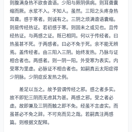
则腹满身热不欲食谵语。少阳与厥阴俱病。则耳聋囊
缩而厥。水浆不入。不知人。虽然。三阳之头疼身热
耳聋。感于寒者。则诚有之。三阴之烦满谵语囊缩。
则是传经热证。若初感于寒。则固未之或见也。且传
经热证。与两感之证。既已相同。何以于传经者。曰
热虽甚不死。于两感者。曰必不免于死。余不能无辨
焉。盖传经者。由三阳入三阴。始终发热。乃脉与证
相合者也。两感者。则一阴一阳。外受寒为表实。内
受寒为里虚。必脉证不相合者也。如嗣真云太阳症得
少阴脉。少阴症反发热之例。
差足以当之。故予尝谓传经之邪。感之者多实。
故不即犯三阴而无虑其为甚。两感之邪。受之者必
虚。故即兼及三阴而触之即不免。经虽不言虚实。而
虽甚必不免之辞。不可充而见之哉。若嗣真注两感
篇。则根据文配释。