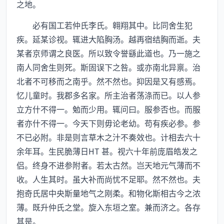
之地。
必有国工若仲氏李氏。翱翔其中。比同舍生犯
疾。延某诊视。辄进大陷胸汤。越再宿结胸而逝。夫
某者京师谓之良医。所以致令誉繇此道也。乃一施之
南人同舍生则死。斯固误下之咎。或亦南北异禀。治
北者不可移而之南乎。然不然也。抑因是又有感焉。
忆儿童时。我郡多名家。所主治者荡涤而已。以人参
立方什不得一。勉而少用。辄问曰。服参否也。而服
者亦什不得一。今天下则毋论老幼。苟有疾必参。参
不已必附。非是则言草木之汁不奏效也。计相去六十
余年耳。生民脆薄日HT 甚。视六十年前庞眉皓发之
侣。终身不进参附者。若太古然。岂天地元气薄而不
收。人生其时。虽大补而尚忧不足耶。然不然也。夫
抱奇氏居中央斯量地气之刚柔。和物化斯相古今之浓
薄。既升仲氏之堂。旋入东垣之室。兼而济之。各存
其是。