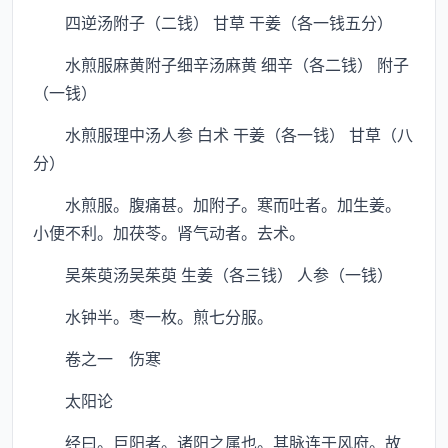
四逆汤附子（二钱） 甘草 干姜（各一钱五分）
水煎服麻黄附子细辛汤麻黄 细辛（各二钱） 附子
（一钱）
水煎服理中汤人参 白术 干姜（各一钱） 甘草（八
分）
水煎服。腹痛甚。加附子。寒而吐者。加生姜。
小便不利。加茯苓。肾气动者。去术。
吴茱萸汤吴茱萸 生姜（各三钱） 人参（一钱）
水钟半。枣一枚。煎七分服。
卷之一 伤寒
太阳论
经曰。巨阳者。诸阳之属也。其脉连于风府。故