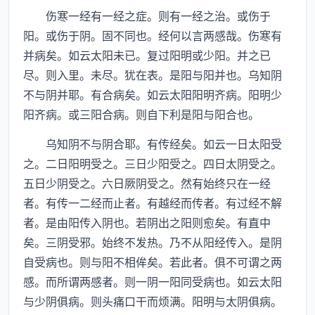
伤寒一经有一经之症。则有一经之治。或伤于
阳。或伤于阴。固不同也。经何以言两感哉。伤寒有
并病矣。如云太阳未已。复过阳明或少阳。并之已
尽。则入里。未尽。犹在表。是阳与阳并也。乌知阴
不与阴并耶。有合病矣。如云太阳阳明齐病。阳明少
阳齐病。或三阳合病。则自下利是阳与阳合也。
乌知阴不与阴合耶。有传经矣。如云一日太阳受
之。二日阳明受之。三日少阳受之。四日太阴受之。
五日少阴受之。六日厥阴受之。然有始终只在一经
者。有传一二经而止者。有越经而传者。有过经不解
者。是由阳传入阴也。若阴出之阳则愈矣。有直中
矣。三阴受邪。始终不发热。乃不从阳经传入。是阴
自受病也。则与阳不相侔矣。若此者。俱不可谓之两
感。而所谓两感者。则一阴一阳同受病也。如云太阳
与少阴俱病。则头痛口干而烦满。阳明与太阴俱病。