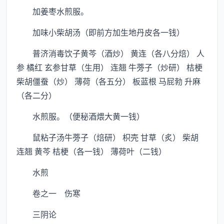
加姜枣水煎服。
加味小柴胡汤（即前方加生地丹皮各一钱）
普济消毒饮子黄芩（酒炒） 黄连（各八分焙） 人
参 橘红 玄参甘草（生用） 连翘 牛蒡子（炒研） 桔梗
柴胡僵蚕（炒） 薄荷（各五分） 板蓝根 马屁勃 升麻
（各二分）
水煎服。（便秘酒煨大黄一钱）
鼠粘子汤牛蒡子（焙研） 枳壳 甘草（炙） 柴胡
连翘 黄芩 桔梗（各一钱） 薄荷叶（二钱）
水煎
卷之一 伤寒
三阴论