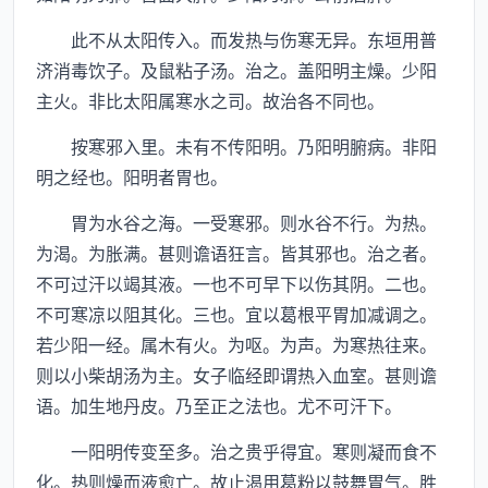
此不从太阳传入。而发热与伤寒无异。东垣用普
济消毒饮子。及鼠粘子汤。治之。盖阳明主燥。少阳
主火。非比太阳属寒水之司。故治各不同也。
按寒邪入里。未有不传阳明。乃阳明腑病。非阳
明之经也。阳明者胃也。
胃为水谷之海。一受寒邪。则水谷不行。为热。
为渴。为胀满。甚则谵语狂言。皆其邪也。治之者。
不可过汗以竭其液。一也不可早下以伤其阴。二也。
不可寒凉以阻其化。三也。宜以葛根平胃加减调之。
若少阳一经。属木有火。为呕。为声。为寒热往来。
则以小柴胡汤为主。女子临经即谓热入血室。甚则谵
语。加生地丹皮。乃至正之法也。尤不可汗下。
一阳明传变至多。治之贵乎得宜。寒则凝而食不
化。热则燥而液愈亡。故止渴用葛粉以鼓舞胃气。胜