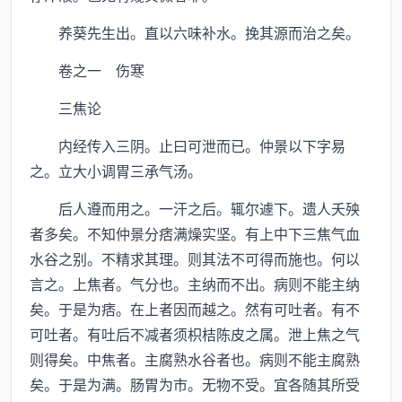
养葵先生出。直以六味补水。挽其源而治之矣。
卷之一 伤寒
三焦论
内经传入三阴。止曰可泄而已。仲景以下字易
之。立大小调胃三承气汤。
后人遵而用之。一汗之后。辄尔遽下。遗人夭殃
者多矣。不知仲景分痞满燥实坚。有上中下三焦气血
水谷之别。不精求其理。则其法不可得而施也。何以
言之。上焦者。气分也。主纳而不出。病则不能主纳
矣。于是为痞。在上者因而越之。然有可吐者。有不
可吐者。有吐后不减者须枳桔陈皮之属。泄上焦之气
则得矣。中焦者。主腐熟水谷者也。病则不能主腐熟
矣。于是为满。肠胃为市。无物不受。宜各随其所受