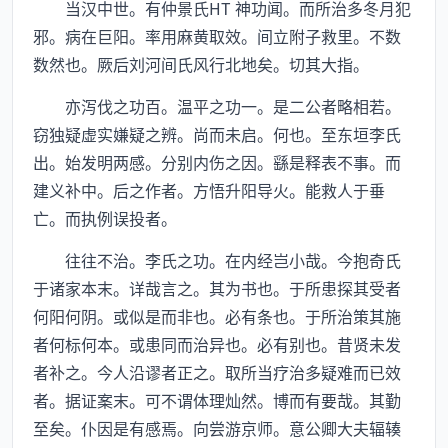
当汉中世。有仲景氏HT 神功闻。而所治多冬月犯
邪。病在巨阳。率用麻黄取效。间立附子救里。不数
数然也。厥后刘河间氏风行北地矣。切其大指。
亦泻伐之功百。温平之功一。是二公者略相若。
窃独疑虚实嫌疑之辨。尚而未启。何也。至东垣李氏
出。始发明两感。分别内伤之因。繇是释表不事。而
建义补中。后之作者。方悟升阳导火。能救人于垂
亡。而执例误投者。
往往不治。李氏之功。在内经岂小哉。今抱奇氏
于诸家本末。详哉言之。其为书也。于所患探其受者
何阳何阴。或似是而非也。必有条也。于所治策其施
者何标何本。或患同而治异也。必有别也。昔贤未发
者补之。今人沿谬者正之。取所当疗治多疑难而已效
者。据证案末。可不谓体理灿然。博而有要哉。其勤
至矣。仆因是有感焉。向尝游京师。意公卿大夫辐辏