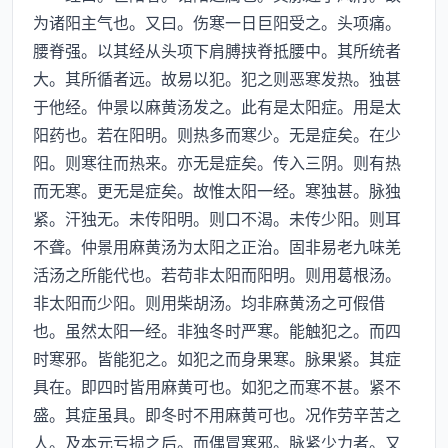
为诸阳主气也。又曰。伤寒一日巨阳受之。头项痛。
腰脊强。以其经从头项下肩膊挟脊抵腰中。其所统者
大。其所循者远。故易以犯。犯之则恶寒发热。独甚
于他经。仲景以麻黄汤发之。此有是太阳症。用是太
阳药也。若在阳明。则热多而寒少。无是症矣。在少
阳。则寒往而热来。亦无是症矣。传入三阴。则有热
而无寒。更无是症矣。故惟太阳一经。寒独甚。脉独
紧。汗独无。未传阳明。则口不渴。未传少阳。则耳
不聋。仲景用麻黄汤为太阳之正治。固非易老九味羌
活汤之所能代也。若苟非太阳而阳明。则用葛根汤。
非太阳而少阳。则用柴胡汤。均非麻黄汤之可假借
也。虽然太阳一经。非独冬时严寒。能触犯之。而四
时寒邪。皆能犯之。如犯之而身果寒。脉果紧。其症
具在。即四时皆用麻黄可也。如犯之而寒不甚。紧不
盛。其症虽具。即冬时不用麻黄可也。况作劳辛苦之
人。及本元亏损之后。而偶冒寒邪。脉紧少力者。又