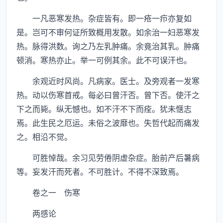
一凡恶寒发热。杂症皆有。即一疮一疖亦复如
是。岂可不审何证所致概用发散。如余治一妇恶寒发
热。脉得洪数。询之乃左乳肿痛。余竟治其乳。肿痛
顿消。寒热亦止。举一可例其余。此不可误汗也。
余观近时风尚。凡病家。医士。及旁观者一发寒
热。动以伤寒首戒。每必曰曾汗否。曾下否。使汗之
下之而毙。纵无憾也。如不汗不下而痊。犹未惬志
焉。此生民之厄运。未俗之波靡也。失哲代起而痛发
之。相沿不觉。
可胜悼哉。余习见劳倦阴虚杂症。胎前产后暑病
等。妄发汗而死者。不可胜计。不得不深致焉。
卷之一 伤寒
两感论