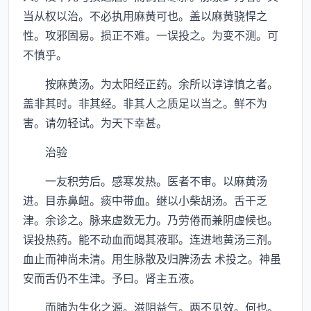
当从权以治。不必执用麻黄可也。盖以麻黄骁悍之
性。攻邪固易。损正不难。一误投之。为变不测。可
不慎乎。
按麻黄汤。为太阳经正药。余所以谆谆慎之者。
盖非其时。非其经。非其人之质足以当之。鲜不为
害。请勿轻试。为天下幸甚。
治验
一友积劳后。感寒发热。医者不审。以麻黄汤
进。目赤鼻衄。痰中带血。继以小柴胡汤。舌干乏
津。余诊之。脉来虚数无力。乃劳倦而兼阴虚候也。
误投热药。能不动血而竭其液耶。连进地黄汤三剂。
血止而神尚未清。用生脉散及归脾汤去 术投之。神虽
安而舌仍不生津。予曰。肾主五液。
而肺为生化之源。滋阴益气。两不见效。何也。