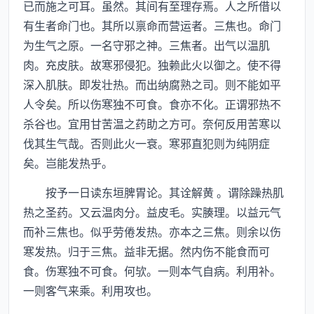
已而施之可耳。虽然。其间有至理存焉。人之所借以
有生者命门也。其所以禀命而营运者。三焦也。命门
为生气之原。一名守邪之神。三焦者。出气以温肌
肉。充皮肤。故寒邪侵犯。独赖此火以御之。使不得
深入肌肤。即发壮热。而出纳腐熟之司。则不能如平
人令矣。所以伤寒独不可食。食亦不化。正谓邪热不
杀谷也。宜用甘苦温之药助之方可。奈何反用苦寒以
伐其生气哉。否则此火一衰。寒邪直犯则为纯阴症
矣。岂能发热乎。
按予一日读东垣脾胃论。其诠解黄 。谓除躁热肌
热之圣药。又云温肉分。益皮毛。实腠理。以益元气
而补三焦也。似乎劳倦发热。亦本之三焦。则余以伤
寒发热。归于三焦。益非无据。然内伤不能食而可
食。伤寒独不可食。何欤。一则本气自病。利用补。
一则客气来乘。利用攻也。