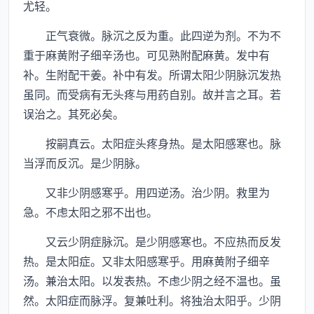
尤轻。
正气衰微。脉沉之反为重。此四逆为剂。不为不
重于麻黄附子细辛汤也。可见熟附配麻黄。发中有
补。生附配干姜。补中有发。所谓太阳少阴脉沉发热
虽同。而受病有无头疼与用药自别。故并言之耳。若
误治之。其死必矣。
按嗣真云。太阳症头疼身热。是太阳感寒也。脉
当浮而反沉。是少阴脉。
又非少阴感寒乎。用四逆汤。治少阴。救里为
急。不虑太阳之邪不出也。
又云少阴症脉沉。是少阴感寒也。不应热而反发
热。是太阳症。又非太阳感寒乎。用麻黄附子细辛
汤。兼治太阳。以发表热。不虑少阴之经不温也。虽
然。太阳症而脉浮。复兼吐利。将独治太阳乎。少阴