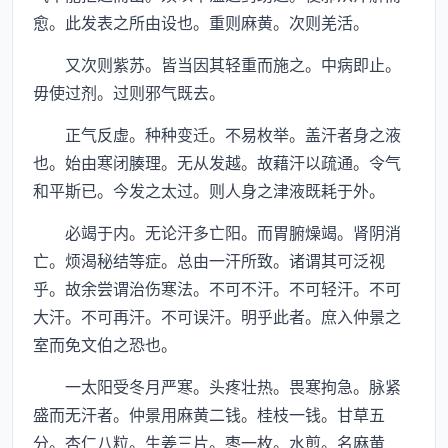
愈。此发表之所由设也。重则麻黄。次则羌活。
又次则紫苏。皆当因其轻重而施之。中病即止。
毋使过剂。过则邪气既去。
正气反虚。种种变迁。不易枚举。盖汗者身之液
也。始由寒闭腠理。无从发越。故藉汗以疏通。令气
和平斯已。今发之太过。则人身之津液既耗于外。
必竭于内。无论汗多亡阳。而胃腑燥竭。肾阴消
亡。烦渴秘结等症。总由一汗所致。诸谓其可泛视
乎。故余尝谓治伤寒法。不可不汗。不可轻汗。不可
大汗。不可再汗。不可误汗。明乎此者。庶入仲景之
室而免文伯之恐也。
一太阳受冬月严寒。头疼壮热。畏寒拘急。脉紧
盛而无汗者。仲景用麻黄二钱。桂枝一钱。甘草五
分。杏仁八粒。生姜三片。枣一枚。水煎。名麻黄