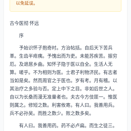
以免延误。
古今医彻 怀远
序
予始识怀子抱奇时。方治帖括。自后天下苦兵
革。生齿半疮痍。予愧出而为吏。未能苏疾苦。振穷
厄。及退居乡曲。知怀子隐于医以自全。生活人无
算。嗟乎。不为相则为医。士君子利物济民。有志者
当如是矣。然而周官之于医也。岁有考。月有稽。以
其治疗之多验与否。定上中下之目。非如后世之人。
自以为长桑而漫无准量者也。夫古今方伎匪一。惟医
则属之。修短之数。利害攸寄。有人曰。我善用兵。
兵不必孙吴。而胜之数少。败之数多矣。
有人曰。我善用药。药不必卢扁。而生之徒三。