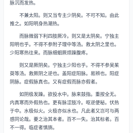
脉沉而发热。
不兼太阳。则又当专主少阴矣。不可不知。由此
推之。如阳明身热潮热。
而脉微弱下利四肢厥冷。则又是太阴矣。宁独主
阳明也乎。不得不参附子理中等汤。救太阴之里也。
少阳寒热往来。而脉细蛔厥烦躁腹疼。
则又是厥阴矣。宁独主少阳也乎。不得不参吴茱
萸等汤。救厥阴之逆也。盖阳症阳脉。易辨也。阳症
阴脉。症假脉真也。又有症假而脉亦假者。
如阴极发躁。欲投水中。脉来鼓指。重按全无。
内真寒而外假热也。更有脉涩肢冷。呕逆便秘。伏热
于中。水极似火。火极亦似水也。凡此者又岂可与两
感同论哉。要之治其本者。百不一失。治其标者。百
不一得。临症者慎旃。