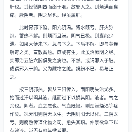
肝也。其经循阴器而络于咽。故邪入之。则烦满而囊
缩。厥阴者。阴之尽也。经虽属肝。
此时胃邪下陷。阳亢阴渴。肾水既亏。肝火弥
炽。蓄热不解。则烦而且满。阴气已极。则囊缩少
泄。如果大便未下。急与下之。下后不解。即与黄连
解毒之类。宣散蓄热。庶或有生。此虽治厥阴之经。
实即治五脏六腑俱受之病也。不然。或谓邪入于脏。
或谓邪入于腑。又为藏物之脏。纷纷不已。曷与正
之。
按三阴邪热。皆从三阳传入。而阳明失治尤多。
始而过汗以竭其液。继而过下以损其阴。液者。气之
余也。阴者。血之属也。气血既损。则烦满燥渴等症
作矣。况无阳则阴无以生。无阴则阳无以化。三阴既
亏。则腐熟传道化物之司。愈失其职。仲景欲急下以
存津液。岂无有窥其微者耶。