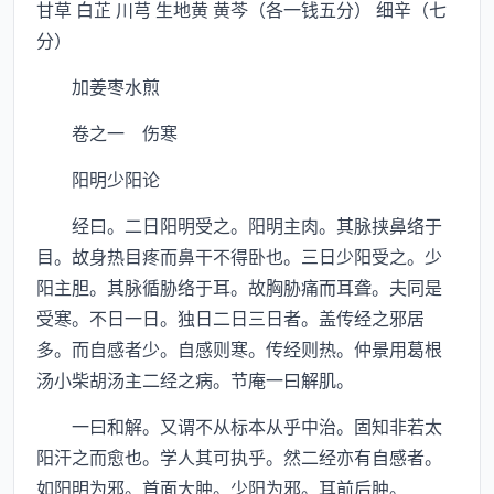
甘草 白芷 川芎 生地黄 黄芩（各一钱五分） 细辛（七
分）
加姜枣水煎
卷之一 伤寒
阳明少阳论
经曰。二日阳明受之。阳明主肉。其脉挟鼻络于
目。故身热目疼而鼻干不得卧也。三日少阳受之。少
阳主胆。其脉循胁络于耳。故胸胁痛而耳聋。夫同是
受寒。不日一日。独日二日三日者。盖传经之邪居
多。而自感者少。自感则寒。传经则热。仲景用葛根
汤小柴胡汤主二经之病。节庵一曰解肌。
一曰和解。又谓不从标本从乎中治。固知非若太
阳汗之而愈也。学人其可执乎。然二经亦有自感者。
如阳明为邪。首面大肿。少阳为邪。耳前后肿。