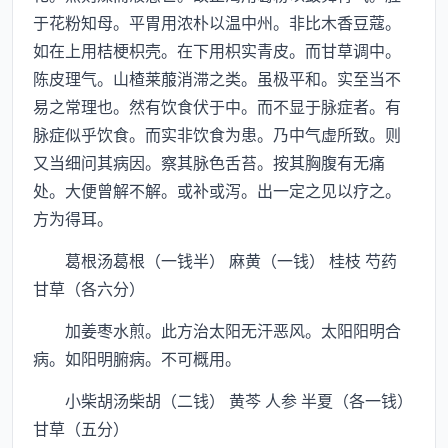
于花粉知母。平胃用浓朴以温中州。非比木香豆蔻。
如在上用桔梗枳壳。在下用枳实青皮。而甘草调中。
陈皮理气。山楂莱菔消滞之类。虽极平和。实至当不
易之常理也。然有饮食伏于中。而不显于脉症者。有
脉症似乎饮食。而实非饮食为患。乃中气虚所致。则
又当细问其病因。察其脉色舌苔。按其胸腹有无痛
处。大便曾解不解。或补或泻。出一定之见以疗之。
方为得耳。
葛根汤葛根（一钱半） 麻黄（一钱） 桂枝 芍药
甘草（各六分）
加姜枣水煎。此方治太阳无汗恶风。太阳阳明合
病。如阳明腑病。不可概用。
小柴胡汤柴胡（二钱） 黄芩 人参 半夏（各一钱）
甘草（五分）