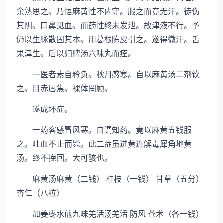
余熟思之。乃悟麻黄性不内守。服之而竟无汗。徒伤
其阴。口鼻见血。而药性终未发泄。故津液不行。予
仍以生脉散固其本。用葛根陈皮引之。遂得微汗。舌
果津生。后以归脾汤六味丸而痊。
一医者素自矜负。秋月感寒。自以麻黄汤二剂饮
之。目赤唇焦。裸体罔顾。
遂成坏症。
一药客感冒风寒。自谓知药。竟以麻黄五钱服
之。吐血不止而毙。此二症虽进黄连解毒犀角地黄
汤。终不挽回。大可骇也。
麻黄汤麻黄（二钱） 桂枝（一钱） 甘草（五分）
杏仁（八粒）
加姜枣水煎九味羌活汤羌活 防风 苍术（各一钱）