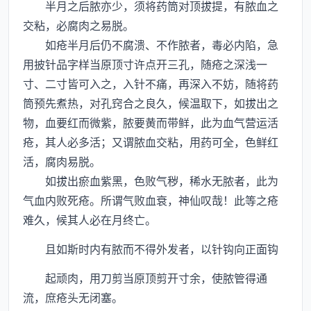
半月之后脓亦少，须将药筒对顶拔提，有脓血之
交粘，必腐肉之易脱。
如疮半月后仍不腐溃、不作脓者，毒必内陷，急
用披针品字样当原顶寸许点开三孔，随疮之深浅一
寸、二寸皆可入之，入针不痛，再深入不妨，随将药
筒预先煮热，对孔窍合之良久，候温取下，如拔出之
物，血要红而微紫，脓要黄而带鲜，此为血气营运活
疮，其人必多活；又谓脓血交粘，用药可全，色鲜红
活，腐肉易脱。
如拔出瘀血紫黑，色败气秽，稀水无脓者，此为
气血内败死疮。所谓气败血衰，神仙叹哉！此等之疮
难久，候其人必在月终亡。
且如斯时内有脓而不得外发者，以针钩向正面钩
起顽肉，用刀剪当原顶剪开寸余，使脓管得通
流，庶疮头无闭塞。