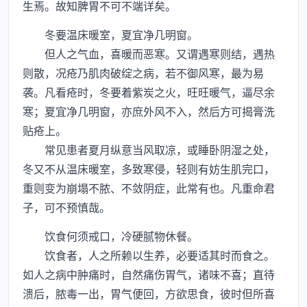
生焉。故知脾胃不可不端详矣。
冬要温床暖室，夏宜净几明窗。
但人之气血，喜暖而恶寒。又谓遇寒则结，遇热
则散，况疮乃肌肉破绽之病，若不御风寒，最为易
袭。凡看疮时，冬要着紫炭之火，旺旺暖气，逼尽余
寒；夏宜净几明窗，亦庶外风不入，然后方可揭膏洗
贴疮上。
常见患者夏月纵意当风取凉，或睡卧阴湿之处，
冬又不从温床暖室，多致寒侵，轻则有妨生肌完口，
重则变为崩塌不脓、不敛阴症，此常有也。凡重命君
子，可不预慎哉。
饮食何须戒口，冷硬腻物休餐。
饮食者，人之所赖以生养，必要适其时而食之。
如人之病中肿痛时，自然痛伤胃气，诸味不喜；直待
溃后，脓毒一出，胃气便回，方欲思食，彼时但所喜