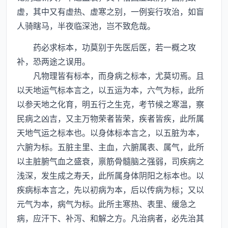
虚，其中又有虚热、虚寒之别，一例妄行攻治，如盲
人骑瞎马，半夜临深池，岂不致危哉。
药必求标本，功莫别于先医后医，若一概之攻
补，恐两途之误用。
凡物理皆有标本，而身病之标本，尤莫切焉。且
以天地运气标本言之，以五运为本，六气为标，此所
以参天地之化育，明五行之生克，考节候之寒温，察
民病之凶吉，又主万物荣者皆荣，疾者皆疾，此所属
天地气运之标本也。以身体标本言之，以五脏为本，
六腑为标。五脏主里、主血，六腑属表、属气，此所
以主脏腑气血之盛衰，禀筋骨髓脑之强弱，司疾病之
浅深，发生成之寿夭，此所属身体阴阳之标本也。以
疾病标本言之，先以初病为本，后以传病为标；又以
元气为本，病气为标。此所主寒热、表里、缓急之
病，应汗下、补泻、和解之方。凡治病者，必先治其