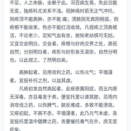
不足，人之命脉，全赖于此。况百病生焉，失此岂能
无变，独疮科尤关系不浅。但肿疡时若无正气冲托，
则疮顶不能高肿，亦不能 痛；溃脓则无真阴相滋，则
疮根不能收束，色亦不能红活收敛。凡视疮之顶高根
活，不论老少，定知气血有余，故知老幼俱可无妨。
又宜交会明白，交会者，疮根与好肉交界之处，高低
自然；分别明白者，疮形与好形各无混杂，自然分明
也。以此观之，了然明白矣。
高肿起者，忌用攻利之药，以伤元气；平塌漫
者，宜投补托之剂，以益其虚。
凡疮初发自然高起者，此疮原属阳症，而五内原
无深毒，亦且毒发于表，便宜托里以速其脓，忌用内
消攻伐之药，以伤脾气，脓反难成，多致不能溃敛。
又疮初起，不高不赤，平塌漫者，此乃元气本虚，急
宜投托里温中健脾之药，务要催托毒气在外，庶无变
症矣。