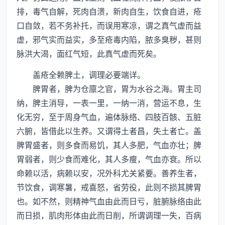
排，毒气自解，死肉自溃，新肉自生，饮食自进，疮
口自敛，若不务补托，而误用寒凉，谓之真气虚而益
虚，邪气实而益实，多至疮毒内陷，脓多臭秽，甚则
脉洪大渴，面红气短，此真气虚而死矣。
盖疮全赖脾土，调理必要端详。
脾胃者，脾为仓廪之官，胃为水谷之海。胃主司
纳，脾主消导，一表一里，一纳一消，营运不息，生
化无穷，至于周身气血，遍体脉络、四肢百骸、五脏
六腑，皆借此以生养。又谓得土者昌，失土者亡。盖
脾胃盛者，则多食而易饥，其人多肥，气血亦壮；脾
胃弱者，则少食而难化，其人多瘦，气血亦衰。所以
命赖以活，病赖以安，况外科尤关紧要。善养生者，
节饮食，调寒暑，戒喜怒，省劳役，此则不损其脾胃
也。如不然，则精神气血由此而日亏，脏腑脉络由此
而日损，肌肉形体由此而日削，所谓调理一失，百病