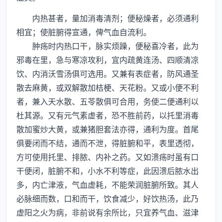
内热甚者，量加消毒清剂；便秘燥者，必须通利
相宜；使脏腑得宣通，俾气血自流利。
肿疡时内热口干，脉实烦躁，便秘喜冷者，此为
邪毒在里，急与寒凉攻利，宜内疏黄连汤、四顺清凉
饮、内消沃雪汤俱可选用。又兼有表症者，防风通圣
散去麻黄，或双解散加桔梗、天花粉。又或小便不利
者，兼入天水散、五苓散俱可合用，务使二便通利以
杜其源。又有元气素虚者，恐不胜前药，以托里消毒
散加蜜炒大黄，或兼猪胆套法亦得，通利为度。首尾
俱要闭而不结，通而不泄，得脏腑和平，表里透彻，
方可使用托里、排脓、内补之药。又如溃疡时虽有口
干便闭，脏腑不和，小水不利等症，此因溃后脓水出
多，内亡津液，气血虚耗，不能荣润脏腑所致。其人
必脉细而数，口和而干，饮食减少，好饮热汤，此乃
虚阳之火为病，非前说有余所比，只宜养气血、滋津