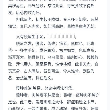
臭秽易生，元气易败，常得此者，毒气多致不得外
发，后必内攻而死。
但此症者，初生起于隐微，令人多不知觉，及其
知觉，毒已入内矣，如红活高肿，易脓易腐者无妨。
又有脱疽生手足，□□□□□□□。
脱疽之发，脱者，落也；疽者，黑腐也。此毒
皆……多生手足。发在骨筋，初生如粟，色似枣形，
渐开渐大，筋骨伶仃，乌乌黑黑，痛割伤心，残残败
败，污气吞人，延至踝骨，性命将倾，此非天命，自
丧其身，古人有法，截割可生，今人谁肯，割截为
名，治法虽有，详在后文。
慢肿难治 肿易，总论中间法可凭。
慢肿者，肉肿疮不肿是也； 肿者，疮肿肉不肿亦
是也。此二者，发疮阴阳之大体，辨症顺逆之末节，
由此观之，一决而定也，疮之初起，理当升发；溃脓