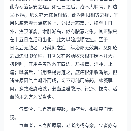
此为易治易安之症。如七日之后，疮不大肿高，四边
又不 痛，疮头亦无脓意相粘，此为阴阳相等之症，宜
用化腐紫霞膏涂疮顶上，外以膏药盖之，换至十日
外，疮顶渐腐，余肿渐高，似有脓意之象，其正脓只
在十五日之后可出也，此为以险成顺之症。至于二十
日以后无脓者，乃纯阴之症，纵治亦无效矣。又如疮
之四边根脚余肿，其功又在敷药收束根本庶不开大，
初起时，宜用金黄散敷于四边，乃拔毒、消肿、止
痛；既溃后，当用铁桶膏箍之，庶疮根渐收渐紧。但
诸疮原因气血凝滞而成，切不可纯用凉药，冰凝肌
肉，多致难腐难敛，必当温暖散滞、行瘀、拔毒、活
血药用之方为妥当也。
气盛兮，顶自高而突起；血盛兮，根脚束而无
疑。
气血者，人之所原禀，老者尚或有余，少者亦有