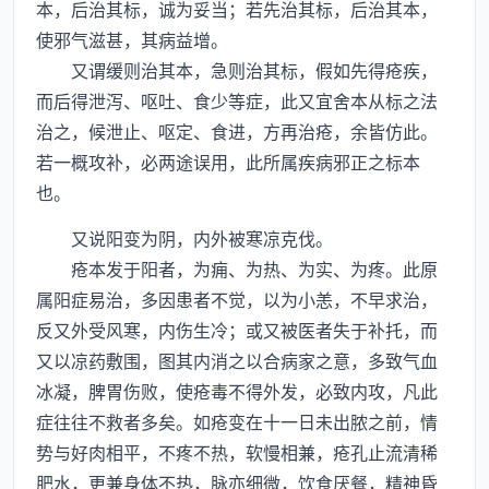
本，后治其标，诚为妥当；若先治其标，后治其本，
使邪气滋甚，其病益增。
又谓缓则治其本，急则治其标，假如先得疮疾，
而后得泄泻、呕吐、食少等症，此又宜舍本从标之法
治之，候泄止、呕定、食进，方再治疮，余皆仿此。
若一概攻补，必两途误用，此所属疾病邪正之标本
也。
又说阳变为阴，内外被寒凉克伐。
疮本发于阳者，为痈、为热、为实、为疼。此原
属阳症易治，多因患者不觉，以为小恙，不早求治，
反又外受风寒，内伤生冷；或又被医者失于补托，而
又以凉药敷围，图其内消之以合病家之意，多致气血
冰凝，脾胃伤败，使疮毒不得外发，必致内攻，凡此
症往往不救者多矣。如疮变在十一日未出脓之前，情
势与好肉相平，不疼不热，软慢相兼，疮孔止流清稀
肥水，更兼身体不热，脉亦细微，饮食厌餐，精神昏