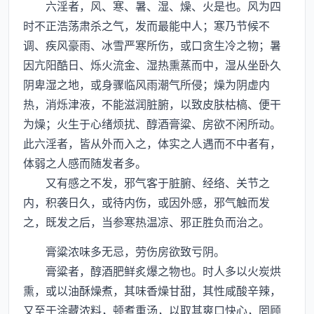
六淫者，风、寒、暑、湿、燥、火是也。风为四
时不正浩荡肃杀之气，发而最能中人；寒乃节候不
调、疾风豪雨、冰雪严寒所伤，或口贪生冷之物；暑
因亢阳酷日、烁火流金、湿热熏蒸而中，湿从坐卧久
阴卑湿之地，或身骤临风雨潮气所侵；燥为阴虚内
热，消烁津液，不能滋润脏腑，以致皮肤枯槁、便干
为燥；火生于心绪烦扰、醇酒膏粱、房欲不闲所动。
此六淫者，皆从外而入之，体实之人遇而不中者有，
体弱之人感而随发者多。
又有感之不发，邪气客于脏腑、经络、关节之
内，积袭日久，或待内伤，或因外感，邪气触而发
之，既发之后，当参寒热温凉、邪正胜负而治之。
膏粱浓味多无忌，劳伤房欲致亏阴。
膏粱者，醇酒肥鲜炙爆之物也。时人多以火炭烘
熏，或以油酥燥煮，其味香燥甘甜，其性咸酸辛辣，
又至于涂藏浓料，顿煮重汤，以取其爽口快心，罔顾