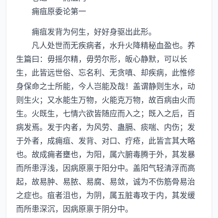
痈疽原委论第一
痈疽发背为何生，好好身驱出此形。
凡人处世而无疾病者，水升火降精秘血盈也。养
生篇曰：毋摇尔精，毋劳尔形，皈心静默，可以长
生，此皆远世俗、忘名利、无贪嗔、却疾病，此惟修
身保命之士所能，今人岂能及哉！盖谓静则生水，动
则生火；又水能生万物，火能克万物，故百病由火而
生。火既生，七情六欲皆随应而入之；既入之后，百
病发焉。发于内者，为风劳、蛊膈、痰喘、内伤；发
于外者，成痈疽、发背、对口、疔疮，此皆言其大略
也。故成痈者壅也，为阳，属六腑毒腾于外，其发暴
而所患浮浅，因病原禀于阳分中。盖阳气轻清浮而高
起，故易肿、易脓、易腐、易敛，诚为不伤筋骨易治
之症也。疽者沮也，为阴，属五脏毒攻于内，其发缓
而所患深沉，因病原禀于阴分中。