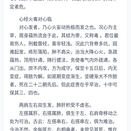
定者危。
心经火毒对心临
对心发者，乃心火妄动热极而发之也。况心为主
宰，周身蕴热流会于此，其结为患，又称毒 。君位最
易伤人，刑截督经，害非轻浅。况此穴背脊多坑，固
难起发，疮形落陷，肿不高尖，治当大降心火，急疏
蕴热，顶用针通，随行拔法，务使毒气内外疏通，各
从门出，庶不内攻，方为成守。保至十五日后，内无
变症，得脓为解。如是期变症渐生，坚硬渐大不作脓
者，死在二十二朝先后。但此症贵在乎早治，十中可
保其三、四也。
两肩左右双生发，肺肝积受不虚名。
左搭属肝，右搭属肺，俱生于左、右肩骨移动之
处为可治。古云：左搭串右，右搭串左，俱为难治。
今治不然。余每医左、右相串者，未尝见其死，惟在