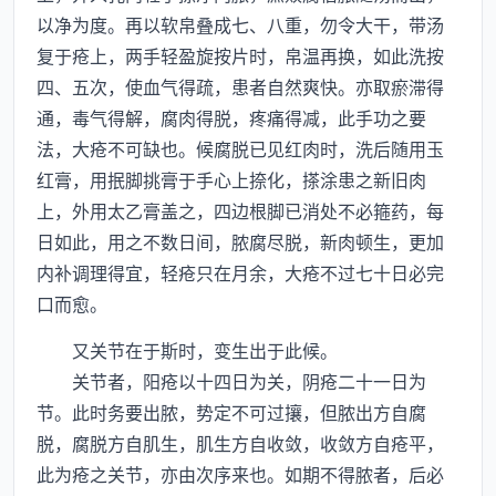
以净为度。再以软帛叠成七、八重，勿令大干，带汤
复于疮上，两手轻盈旋按片时，帛温再换，如此洗按
四、五次，使血气得疏，患者自然爽快。亦取瘀滞得
通，毒气得解，腐肉得脱，疼痛得减，此手功之要
法，大疮不可缺也。候腐脱已见红肉时，洗后随用玉
红膏，用抿脚挑膏于手心上捺化，搽涂患之新旧肉
上，外用太乙膏盖之，四边根脚已消处不必箍药，每
日如此，用之不数日间，脓腐尽脱，新肉顿生，更加
内补调理得宜，轻疮只在月余，大疮不过七十日必完
口而愈。
又关节在于斯时，变生出于此候。
关节者，阳疮以十四日为关，阴疮二十一日为
节。此时务要出脓，势定不可过攘，但脓出方自腐
脱，腐脱方自肌生，肌生方自收敛，收敛方自疮平，
此为疮之关节，亦由次序来也。如期不得脓者，后必