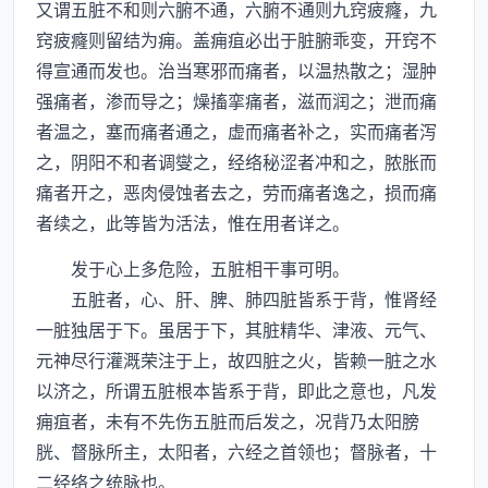
又谓五脏不和则六腑不通，六腑不通则九窍疲癃，九
窍疲癃则留结为痈。盖痈疽必出于脏腑乖变，开窍不
得宣通而发也。治当寒邪而痛者，以温热散之；湿肿
强痛者，渗而导之；燥搐挛痛者，滋而润之；泄而痛
者温之，塞而痛者通之，虚而痛者补之，实而痛者泻
之，阴阳不和者调燮之，经络秘涩者冲和之，脓胀而
痛者开之，恶肉侵蚀者去之，劳而痛者逸之，损而痛
者续之，此等皆为活法，惟在用者详之。
发于心上多危险，五脏相干事可明。
五脏者，心、肝、脾、肺四脏皆系于背，惟肾经
一脏独居于下。虽居于下，其脏精华、津液、元气、
元神尽行灌溉荣注于上，故四脏之火，皆赖一脏之水
以济之，所谓五脏根本皆系于背，即此之意也，凡发
痈疽者，未有不先伤五脏而后发之，况背乃太阳膀
胱、督脉所主，太阳者，六经之首领也；督脉者，十
二经络之统脉也。