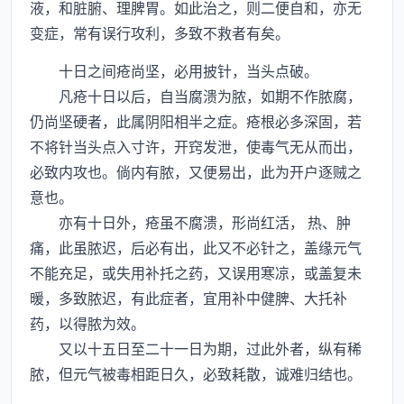
液，和脏腑、理脾胃。如此治之，则二便自和，亦无
变症，常有误行攻利，多致不救者有矣。
十日之间疮尚坚，必用披针，当头点破。
凡疮十日以后，自当腐溃为脓，如期不作脓腐，
仍尚坚硬者，此属阴阳相半之症。疮根必多深固，若
不将针当头点入寸许，开窍发泄，使毒气无从而出，
必致内攻也。倘内有脓，又便易出，此为开户逐贼之
意也。
亦有十日外，疮虽不腐溃，形尚红活， 热、肿
痛，此虽脓迟，后必有出，此又不必针之，盖缘元气
不能充足，或失用补托之药，又误用寒凉，或盖复未
暖，多致脓迟，有此症者，宜用补中健脾、大托补
药，以得脓为效。
又以十五日至二十一日为期，过此外者，纵有稀
脓，但元气被毒相距日久，必致耗散，诚难归结也。