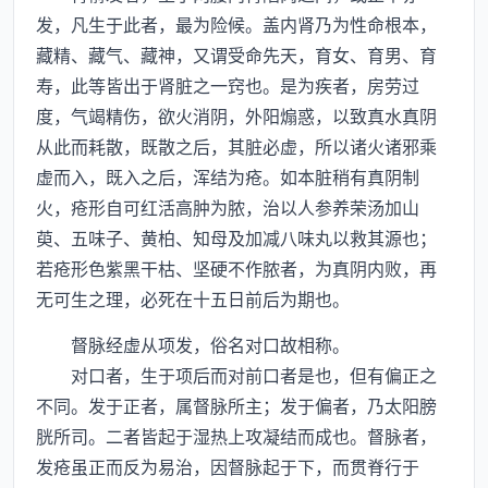
发，凡生于此者，最为险候。盖内肾乃为性命根本，
藏精、藏气、藏神，又谓受命先天，育女、育男、育
寿，此等皆出于肾脏之一窍也。是为疾者，房劳过
度，气竭精伤，欲火消阴，外阳煽惑，以致真水真阴
从此而耗散，既散之后，其脏必虚，所以诸火诸邪乘
虚而入，既入之后，浑结为疮。如本脏稍有真阴制
火，疮形自可红活高肿为脓，治以人参养荣汤加山
萸、五味子、黄柏、知母及加减八味丸以救其源也；
若疮形色紫黑干枯、坚硬不作脓者，为真阴内败，再
无可生之理，必死在十五日前后为期也。
督脉经虚从项发，俗名对口故相称。
对口者，生于项后而对前口者是也，但有偏正之
不同。发于正者，属督脉所主；发于偏者，乃太阳膀
胱所司。二者皆起于湿热上攻凝结而成也。督脉者，
发疮虽正而反为易治，因督脉起于下，而贯脊行于