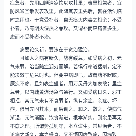
症急者，先用四顺清凉饮以攻其里；表里相兼者，宜
防风通圣散发表攻里。此随其表里先后，皆在活法临
时之用也。于意受补者，自无痰火内毒之相杂；不受
补者，乃有阴火湿热之兼攻。又谓补而应药者多生，
虚而不受补者不治。
病要论久新，要法在于宽治猛治。
且如人之病有新久，势有缓急，如受病之初，元
气未弱，治当随症迎刃而解。若惧行霸道猛剂，定不
能决效于危急时也。但要中病即已，故谓药不瞑眩，
厥疾不瘳。且如表症盛者，用万灵丹大加表散；里症
急者，以内疏黄连汤急与通行。又如受病日久，邪正
相拒，其元气未有不衰弱者，纵有余症、杂症、坏
症，俱当先固其本，而后调之、和之、散之，使病气
渐退，元气渐醒，饮食渐进，根本渐实，则余患再无
不愈之理。所谓势孤则守，本立道生。常见治者，不
论病之新久，本之盛衰，又不悟因虚致病，因病致