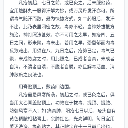
凡疮初起，七日之前，或已灸之，后未服他药，
宜用蟾酥丸一服得汗解为妙，或万灵丹发汗亦可。所
谓毒气随汗而散，最为快捷方式。如二药服后，发汗
不出，此乃表里闭密之故，毒亦不轻，当神妙拔根方
施治，神灯照法甚效。亦不可用之太早，如疮四、五
日之间，形未聚，毒未出，若用之早，恐留郁而内毒
反致难出，用须在八、九日之后，疮势已定，毒气已
聚，未成脓腐之时，用此照之，已成者自高，未成者
自消，不溃者自溃，不脱者自脱，亦且解毒活血、消
肿散瘀之良法也。
用膏贴顶上，敷药四边围。
凡疮最忌风寒所袭，初起之时，或已灸之后，俱
当用太乙膏盖贴顶上，功效在于拔毒、提顶、提脓、
防御风寒不入；如 痛高肿，阳疮七日以后，疮头自有
黄色稠脓相粘膏上，余肿红色，光亮鲜明，每日宜用
葱汤洗净，换药贴之，其正脓定在十一日前后出也，