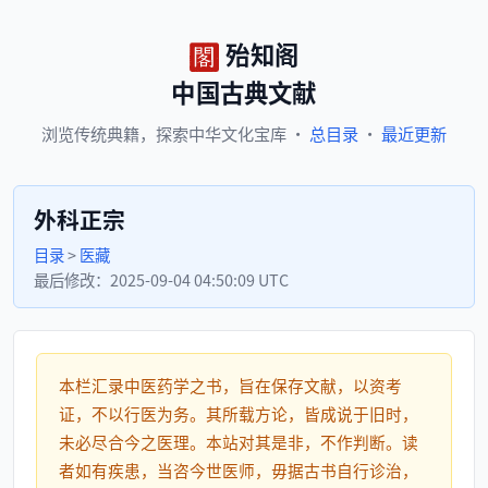
殆知阁
中国古典文献
浏览
传统典籍，
探索
中华文化宝库
·
总目录
·
最近更新
外科正宗
目录
>
医藏
最后修改：
2025-09-04 04:50:09 UTC
本栏汇录中医药学之书，旨在保存文献，以资考
证，不以行医为务。其所载方论，皆成说于旧时，
未必尽合今之医理。本站对其是非，不作判断。读
者如有疾患，当咨今世医师，毋据古书自行诊治，