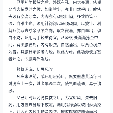
已用药筒拔脓之后，外既有孔，内窍亦通，疮期
又当大脓发泄之候，如尚脓少，亦非自然得出，故疮
头必有瘀腐涂塞，内肉亦有顽膜阻隔，多致脓管不
通，自难出也。须用针钩钩起疮顶顽肉，以披针、利
剪随便取去寸余顽硬之肉，取之微痛，亦自血出，俱
自不妨，随用两手轻重得宜，从疮根 处渐渐捺至中
间，剪出脓管处，内有聚脓，自然涌出，以黄色稠浓
为吉，其脓日渐多者为轻，反此为虑。此功务使涂塞
者开之，令脓毒外发也。
频将汤洗，切忌风吹。
凡疮未溃前，或已用照药后，俱要煎葱艾汤每日
淋洗疮上一次，甚者早晚二次，使气血疏通，易于溃
散。
又已溃时及药筒提拔之后，尤宜避风，先去旧
药，用方盘靠身疮下放定，随用猪蹄汤以软绢淋汤疮
上，并入孔内轻手捺净内脓，庶败腐宿脓随汤而出，