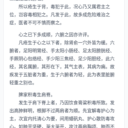
所以疮生于背，毒犯于此，况心乃又属君主之
位，岂容毒相犯之。凡发于此，故多成危险难治之
症，医者不可不慎而察之。
心之已下多成顺，六腑之因亦许评。
凡疮生于心之以下者，除肾俞一穴外皆为缓。六
腑者，足阳明胃经、手太阳小肠经、足太阳膀胱经、
手厥阴心包络经、手少阳三焦经、足少阳胆经，此六
经，其名属腑，其形在下，其气主表，其病为痈。故
疾发于五脏者为重，生于六腑者为轻，此为表里脏腑
轻重之别也。
脾家积毒生肩脊。
发生于肩下脊上者，乃因饮食膏粱积毒所致。发
出高肿鲜明，根脚不过两肩者为顺。先宜解毒护心为
主，次宜内托清心为要，间用蜡矾丸、护心散防毒攻
心。如肿平坚硬，渐大渐开，攻注两肩胸项、肿而不