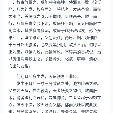
上，故毒气得之，反能冲突高肿，使邪毒不致下流低
陷，乃为外发，故多易治。膀胱者，发疮虽偏，而每
为难治，盖膀胱之脉起于巅顶，贯项两旁、顺下而
行，乃与疮毒交会下流，故疮多平塌；又太阳膀胱主
司寒水，其质多冷多沉，故疮于此多难起发，形色多
难红活，坚硬难溃，又易流注，两肩、胸、项作肿，
十五日外无脓者，必然变黑归阴，故多不治。俗呼以
正为重，以偏为轻，此皆庸说，不得其消息故也，治
以黄连消毒饮主之，余皆降火、化痰、解毒、清心、
托里为要也。
何期耳后多生发，夭疽锐毒不非轻。
发生于耳后一寸三分致命之处，诚为险恶之候。
又左为夭疽，右为锐毒，夭者妖变之物也，故属肝
木；锐者锋利之器也，是属肺金。二者皆起于积想在
心，谋虑不决，致火旺而又郁，郁而又旺以成此疾
也。故形多坚硬，头多隐伏，未溃先黑，未脓先腐，