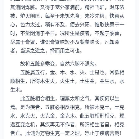
其消阴烁脏。又得于宠外家满前，精神飞旷，温床浓
被，炉火围匡，每至于未饥先食，未冷先绵，快意从
心，色力太过，稍有不及，便去兴阳，惟取快意于一
时，不觉阴消于平日。况所生是疾者，不起于藜藿，
尽属于膏粱，谁识膏粱味短不及藜藿味长，凡知命
者，当远之避之，择而用之可也。
故将五脏多乖变，自然六腑不调匀。
五脏属五行，金、木、水、火、土是也。常欲相
顺相生，所得木生火，火生土，土生金，金生水，水
生木。
此五脏相合相生，理禀太和之气，其疾何以生
焉。是为疾者，五脏必相反相克，所被木克土，土克
水，水克火，火克金，金克木。此五脏相刑相克，理
返互变之机，其疾再无不作者，所谓相生者昌，相克
者亡。此诚为万物生克一定之理，岂止于疾病言哉！