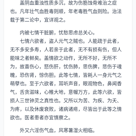
盖阴血重浊性质多沉，故为伤筋蚀骨难治之症
也。凡年壮气血胜毒则顺，年老毒胜气血则险。治法
载于第二论中，宜详观之。
内被七情干脏腑，忧愁思虑总关心。
七情六欲者，盗人元气之贼也。人能疏于此者，
无不多安多寿，人若亲于此者，无不有损有伤，但人
能味之者鲜矣。盖情欲之动作，无所不好，无所不
为，故喜伤心，怒伤肝，忧伤肺，思伤脾，悲伤于魂
魄，恐伤肾，惊伤胆。此等七情，皆耗人一身元气之
萌孽也。至于六欲者，耳听声音，眼观物色，鼻闻香
气，舌贪滋味，心帷大地，意幄万方，此等六欲，皆
损人三世钟灵之真性也。又所以为苦、为疾、为夭、
为疼，以及休废衰败，诸病诸疮，尽皆出于此等之情
欲也。医者患者亦宜慎察之。
外又六淫伤气血，风寒暑湿火相临。