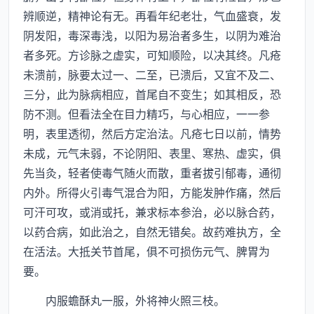
辨顺逆，精神论有无。再看年纪老壮，气血盛衰，发
阴发阳，毒深毒浅，以阳为易治者多生，以阴为难治
者多死。方诊脉之虚实，可知顺险，以决其终。凡疮
未溃前，脉要太过一、二至，已溃后，又宜不及二、
三分，此为脉病相应，首尾自不变生；如其相反，恐
防不测。但看法全在目力精巧，与心相应，一一参
明，表里透彻，然后方定治法。凡疮七日以前，情势
未成，元气未弱，不论阴阳、表里、寒热、虚实，俱
先当灸，轻者使毒气随火而散，重者拔引郁毒，通彻
内外。所得火引毒气混合为阳，方能发肿作痛，然后
可汗可攻，或消或托，兼求标本参治，必以脉合药，
以药合病，如此治之，自然无错矣。故药难执方，全
在活法。大抵关节首尾，俱不可损伤元气、脾胃为
要。
内服蟾酥丸一服，外将神火照三枝。