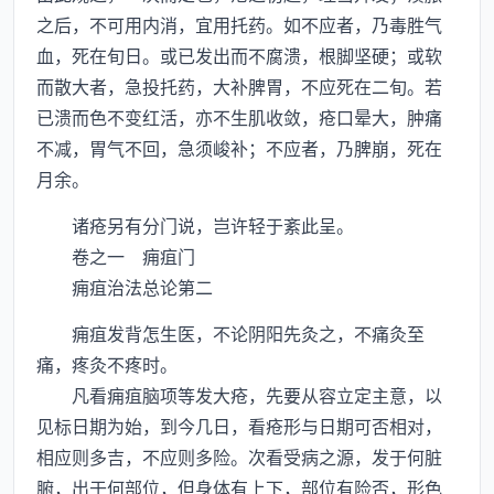
之后，不可用内消，宜用托药。如不应者，乃毒胜气
血，死在旬日。或已发出而不腐溃，根脚坚硬；或软
而散大者，急投托药，大补脾胃，不应死在二旬。若
已溃而色不变红活，亦不生肌收敛，疮口晕大，肿痛
不减，胃气不回，急须峻补；不应者，乃脾崩，死在
月余。
诸疮另有分门说，岂许轻于紊此呈。
卷之一 痈疽门
痈疽治法总论第二
痈疽发背怎生医，不论阴阳先灸之，不痛灸至
痛，疼灸不疼时。
凡看痈疽脑项等发大疮，先要从容立定主意，以
见标日期为始，到今几日，看疮形与日期可否相对，
相应则多吉，不应则多险。次看受病之源，发于何脏
腑，出于何部位，但身体有上下，部位有险否，形色