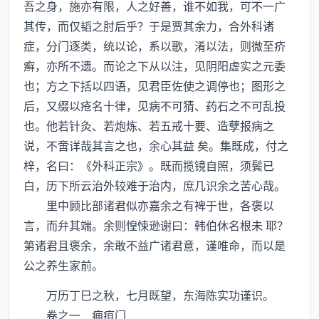
吾之身，施亦有限，人之好善，谁不如我，可不一广
其传，而仅韬之肘后乎？于是贾其余力，合外科诸
症，分门逐类，统以论，系以歌，淆以法，则微至疥
癣，亦所不遗。而论之下从以注，见阴阳虚实之元委
也；方之下括以四语，见君臣佐使之调停也；图形之
后，又缀以疮名十律，见病不可猜、药石之不可乱投
也。他若针灸、若炮炼、若五戒十要、造孽报病之
说，不啻详哉其言之也，余心其益 矣。集既成，付之
梓，名曰：《外科正宗》。既而揽镜自照，须鬓已
白，历下所云治外较难于治内，庶几识余之苦心哉。
里中顾比部诸君似亦嘉余之有裨于世，各褒以
言，而弁其端。余则惶悚逊谢曰：韩伯休名根未 耶？
第诸君且褒余，余敢不益广诸君意，谨唯命，而以是
公之养生家前。
万历丁巳之秋，七月既望，东海陈实功谨识。
卷之一 痈疽门