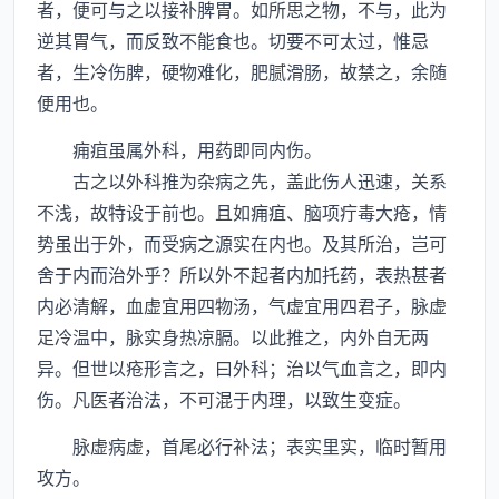
者，便可与之以接补脾胃。如所思之物，不与，此为
逆其胃气，而反致不能食也。切要不可太过，惟忌
者，生冷伤脾，硬物难化，肥腻滑肠，故禁之，余随
便用也。
痈疽虽属外科，用药即同内伤。
古之以外科推为杂病之先，盖此伤人迅速，关系
不浅，故特设于前也。且如痈疽、脑项疔毒大疮，情
势虽出于外，而受病之源实在内也。及其所治，岂可
舍于内而治外乎？所以外不起者内加托药，表热甚者
内必清解，血虚宜用四物汤，气虚宜用四君子，脉虚
足冷温中，脉实身热凉膈。以此推之，内外自无两
异。但世以疮形言之，曰外科；治以气血言之，即内
伤。凡医者治法，不可混于内理，以致生变症。
脉虚病虚，首尾必行补法；表实里实，临时暂用
攻方。