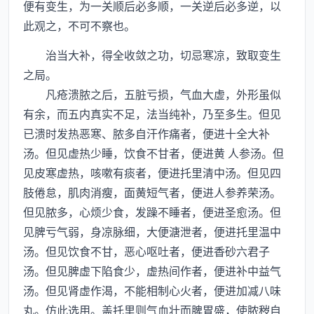
便有变生，为一关顺后必多顺，一关逆后必多逆，以
此观之，不可不察也。
治当大补，得全收敛之功，切忌寒凉，致取变生
之局。
凡疮溃脓之后，五脏亏损，气血大虚，外形虽似
有余，而五内真实不足，法当纯补，乃至多生。但见
已溃时发热恶寒、脓多自汗作痛者，便进十全大补
汤。但见虚热少睡，饮食不甘者，便进黄 人参汤。但
见皮寒虚热，咳嗽有痰者，便进托里清中汤。但见四
肢倦怠，肌肉消瘦，面黄短气者，便进人参养荣汤。
但见脓多，心烦少食，发躁不睡者，便进圣愈汤。但
见脾亏气弱，身凉脉细，大便溏泄者，便进托里温中
汤。但见饮食不甘，恶心呕吐者，便进香砂六君子
汤。但见脾虚下陷食少，虚热间作者，便进补中益气
汤。但见肾虚作渴，不能相制心火者，便进加减八味
丸。仿此选用。盖托里则气血壮而脾胃盛，使脓秽自