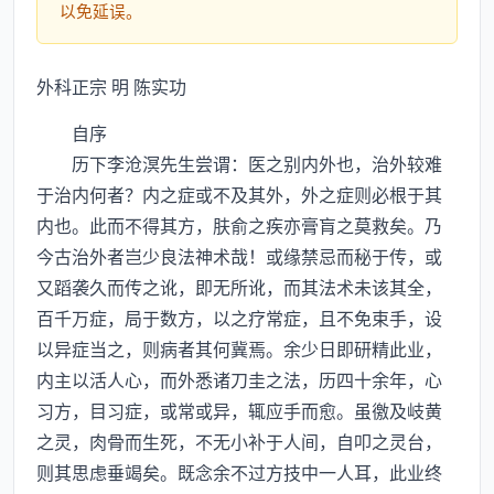
以免延误。
外科正宗 明 陈实功
自序
历下李沧溟先生尝谓：医之别内外也，治外较难
于治内何者？内之症或不及其外，外之症则必根于其
内也。此而不得其方，肤俞之疾亦膏肓之莫救矣。乃
今古治外者岂少良法神术哉！或缘禁忌而秘于传，或
又蹈袭久而传之讹，即无所讹，而其法术未该其全，
百千万症，局于数方，以之疗常症，且不免束手，设
以异症当之，则病者其何冀焉。余少日即研精此业，
内主以活人心，而外悉诸刀圭之法，历四十余年，心
习方，目习症，或常或异，辄应手而愈。虽徼及岐黄
之灵，肉骨而生死，不无小补于人间，自叩之灵台，
则其思虑垂竭矣。既念余不过方技中一人耳，此业终