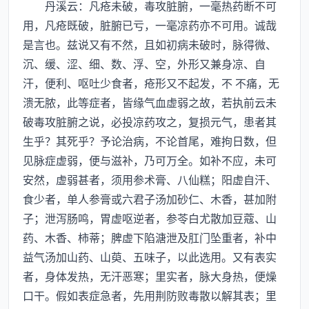
丹溪云：凡疮未破，毒攻脏腑，一毫热药断不可
用，凡疮既破，脏腑已亏，一毫凉药亦不可用。诚哉
是言也。兹说又有不然，且如初病未破时，脉得微、
沉、缓、涩、细、数、浮、空，外形又兼身凉、自
汗，便利、呕吐少食者，疮形又不起发，不 不痛，无
溃无脓，此等症者，皆缘气血虚弱之故，若执前云未
破毒攻脏腑之说，必投凉药攻之，复损元气，患者其
生乎？其死乎？予论治病，不论首尾，难拘日数，但
见脉症虚弱，便与滋补，乃可万全。如补不应，未可
安然，虚弱甚者，须用参术膏、八仙糕；阳虚自汗、
食少者，单人参膏或六君子汤加砂仁、木香，甚加附
子；泄泻肠鸣，胃虚呕逆者，参苓白尤散加豆蔻、山
药、木香、柿蒂；脾虚下陷溏泄及肛门坠重者，补中
益气汤加山药、山萸、五味子，以此选用。又有表实
者，身体发热，无汗恶寒；里实者，脉大身热，便燥
口干。假如表症急者，先用荆防败毒散以解其表；里