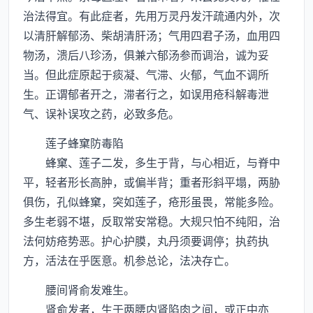
治法得宜。有此症者，先用万灵丹发汗疏通内外，次
以清肝解郁汤、柴胡清肝汤；气用四君子汤，血用四
物汤，溃后八珍汤，俱兼六郁汤参而调治，诚为妥
当。但此症原起于痰凝、气滞、火郁，气血不调所
生。正谓郁者开之，滞者行之，如误用疮科解毒泄
气、误补误攻之药，必致多危。
莲子蜂窠防毒陷
蜂窠、莲子二发，多生于背，与心相近，与脊中
平，轻者形长高肿，或偏半背；重者形斜平塌，两胁
俱伤，孔似蜂窠，突如莲子，疮形虽畏，常能多险。
多生老弱不堪，反取常安常稳。大规只怕不纯阳，治
法何妨疮势恶。护心护膜，丸丹须要调停；执药执
方，活法在乎医意。机参总论，法决存亡。
腰间肾俞发难生。
肾俞发者，生于两腰内肾陷肉之间，或正中亦