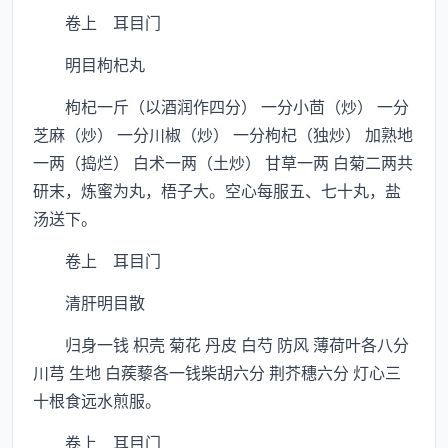
卷上 耳目门
明目枸杞丸
枸杞一斤（以酒润作四分） 一分小茴（炒） 一分
芝麻（炒） 一分川椒（炒） 一分枸杞（独炒） 加熟地
一两（捣烂） 白术一两（土炒） 甘草一两 白菊二两共
研末，炼蜜为丸，梧子大。空心每服五、七十丸，盐
汤送下。
卷上 耳目门
清肝明目散
归身一钱 枳壳 菊花 丹皮 白芍 防风 薄荷叶各八分
川芎 生地 白蒺藜各一钱柴胡六分 荆芥穗六分 灯心三
十根食远水煎服。
卷上 耳目门