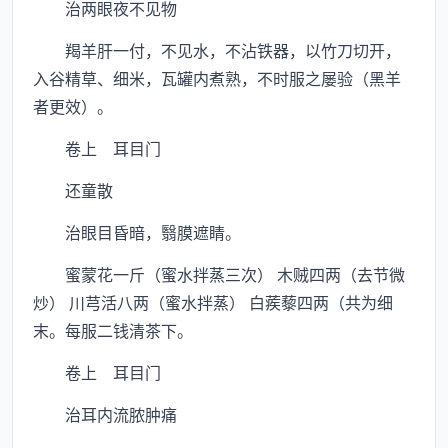
治两眼夜不见物
羯羊肝一付，不见水，不沾铁器，以竹刀切开，
入谷精草、细米，瓦罐内煮熟，不时服之屡验（黑羊
者更效）。
卷上 耳目门
还童散
治眼目昏暗，翳膜遮睛。
蜜蒙花一斤（蜜水拌蒸三次） 木贼四两（去节微
炒） 川芎活八两（蜜水拌蒸） 白蒺藜四两（共为细
末。每服二钱清茶下。
卷上 耳目门
治耳内流脓肿痛