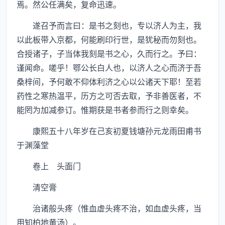
焉。然公任满矣，复命迅速。
遂召予而言曰：是书之刻也，专以济人为主，我
以此板带入京都，何能刷印行世，是犹秘而勿刻也。
合授诸子，子当体我刻是书之心，久而行之。予曰：
谨闻命。嗟乎！鄂公长白人也，以济人之心而济于吾
桑梓间，予何敢不仰体利济之心以公诸天下耶！至若
药性之寒热温平，历方之可否去取，予非善医者，不
能罔为加减参订。惟期获是书者参而行之则幸矣。
康熙五十八年岁在己亥初夏钱塘孙元龙雨田甫书
于渊藻堂
卷上 头面门
清空膏
治诸般头疼（惟血虚头疼不治，如血虚头疼，当
用知柏地黄汤）。