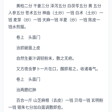
黄柏二分 干姜三分 泽泻五分 白茯苓五分 黄 五分
人参五分 苍术五分 神曲（土炒）一钱 白术（土炒）一
钱 麦芽（炒）一钱 天麻一钱 半夏（炒）一钱 陈皮一
钱水煎服。
卷上 头面门
治抓破面上皮
自然生姜汁调轻粉末，敷之无疤。
又方夜含萝卜一片在口，醒即易之，收诸毒气。
卷上 头面门
治两腮红肿
百合一斤 山芝麻根（去皮）一钱 贝母一钱 玄明粉
一钱 银朱七分加白面调敷即愈。