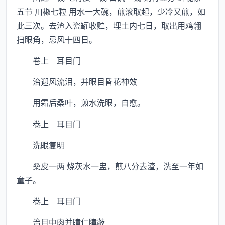
五节 川椒七粒 用水一大碗，煎滚取起，少冷又煎，如
此三次。去渣入瓷罐收贮，埋土内七日，取出用鸡翎
扫眼角，忌风十四日。
卷上 耳目门
治迎风流泪，并眼目昏花神效
用霜后桑叶，煎水洗眼，自愈。
卷上 耳目门
洗眼复明
桑皮一两 烧灰水一盅，煎八分去渣，洗至一年如
童子。
卷上 耳目门
治目中肉并瞳仁障蔽