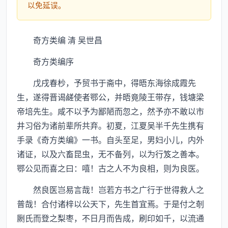
以免延误。
奇方类编 清 吴世昌
奇方类编序
戊戌春杪，予贸书于斋中，得晤东海徐成霞先
生，遂得晋谒鹾使者鄂公，并晤竟陵王带存，钱塘梁
帝培先生。咸不以予为鄙陋而忽之，然予亦不敢以市
井习俗为诸前辈所共弃。初夏，江夏吴半千先生携有
手录《奇方类编》一书。自头至足，男妇小儿，内外
诸证，以及六畜昆虫，无不备列，以为行笈之善本。
鄂公见而喜之曰：嘻！古之人不为良相，则为良医。
然良医岂易言哉！岂若方书之广行于世得救人之
普哉！合付诸梓以公天下，先生首宜焉。于是付之剞
劂氏而登之梨枣，不日月而告成，刷印如千，以流通