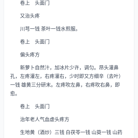
卷上 头面门
又治头疼
川芎一钱 茶叶一钱水煎服。
卷上 头面门
偏头疼方
新萝卜自然汁，加冰片少许，调匀。昂头灌鼻
孔，左疼灌左，右疼灌右，少时即又方细辛（去叶）
一钱 雄黄三分研末。左疼吹左鼻，右疼吹右鼻，即
愈。
卷上 头面门
治年老人气血虚头疼方
生地黄（酒炒）三钱 白茯苓一钱 山萸一钱 山药