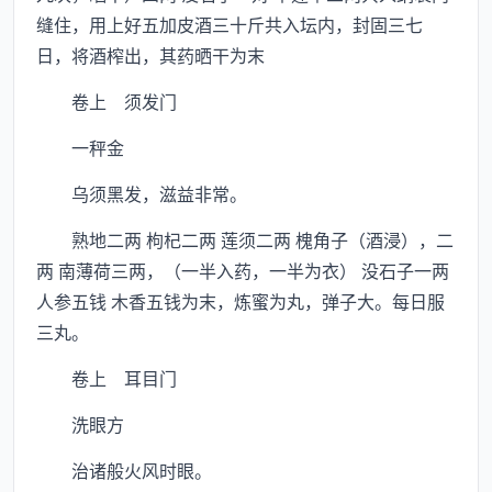
缝住，用上好五加皮酒三十斤共入坛内，封固三七
日，将酒榨出，其药晒干为末
卷上 须发门
一秤金
乌须黑发，滋益非常。
熟地二两 枸杞二两 莲须二两 槐角子（酒浸），二
两 南薄荷三两，（一半入药，一半为衣） 没石子一两
人参五钱 木香五钱为末，炼蜜为丸，弹子大。每日服
三丸。
卷上 耳目门
洗眼方
治诸般火风时眼。