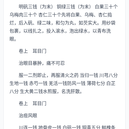
明矾三钱（为末） 铜绿三钱（为末） 白果三十个
乌梅肉三十个 杏仁三十个先将白果、乌梅、杏仁捣
烂，后入矾、绿二味，和匀为丸，如芡实大。用纱袋
包裹，以线扎之，投入滚水，泡出绿水，以青布洗
眼。
卷上 耳目门
治眼目暴肿，痛不可忍
服一二剂即止，再服清火之药 当归一钱 川芎八分
生地一钱 赤芍一钱 羌活一钱防风一钱 薄荷七分 白芷
八分 生大黄二钱水煎服，名洗肝散。
卷上 耳目门
治痘风眼
川连一钱 地骨皮一钱 白矾一钱 铜青五分 鲜槐条