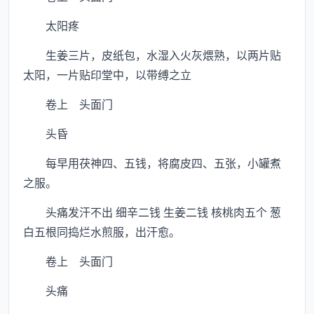
太阳疼
生姜三片，皮纸包，水湿入火灰煨熟，以两片贴
太阳，一片贴印堂中，以带缚之立
卷上 头面门
头昏
每早用茯神四、五钱，将腐皮四、五张，小罐煮
之服。
头痛发汗不出 细辛二钱 生姜二钱 核桃肉五个 葱
白五根同捣烂水煎服，出汗愈。
卷上 头面门
头痛