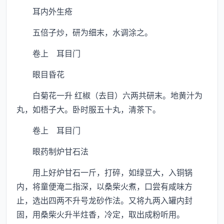
耳内外生疮
五倍子炒，研为细末，水调涂之。
卷上 耳目门
眼目昏花
白菊花一升 红椒（去目）六两共研末。地黄汁为
丸，如梧子大。卧时服五十丸，清茶下。
卷上 耳目门
眼药制炉甘石法
用上好炉甘石一斤，打碎，如绿豆大，入铜锅
内，将童便淹二指深，以桑柴火煮，口尝有咸味方
止，选出四两不升号龙砂作法。又将九两入罐内封
固，用桑柴火升半炷香，冷定，取出成粉听用。