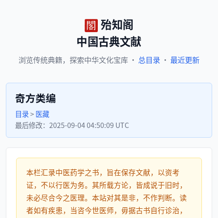
殆知阁
中国古典文献
浏览
传统典籍，
探索
中华文化宝库
·
总目录
·
最近更新
奇方类编
目录
>
医藏
最后修改：
2025-09-04 04:50:09 UTC
本栏汇录中医药学之书，旨在保存文献，以资考
证，不以行医为务。其所载方论，皆成说于旧时，
未必尽合今之医理。本站对其是非，不作判断。读
者如有疾患，当咨今世医师，毋据古书自行诊治，