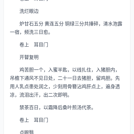
洗烂眼边
炉甘石五分 黄连五分 铜绿三分共捶碎，清水泡露
一宿，频洗三日愈。
卷上 耳目门
开瞽复明
鸡苦胆一个，入蜜半匙，以线扎住，入猪胆内，
吊檐下通风不见日处，二十一日去猪胆，留鸡胆。先
用人乳点患处润之，少刻用骨簪沾鸡肝点上，遍身透
凉，流泪出汗，出二次即明。
禁茶百日，以霜降后桑叶煎汤代茶。
卷上 耳目门
点眼翳