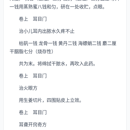
一钱用蒸熟蜜八钱和匀，研在一处收贮，点眼。
卷上 耳目门
治小儿耳内出脓水久疼不止
枯矾一钱 龙骨一钱 黄丹二钱 海螵蛸二钱 麝二厘
干胭脂七分（烧存性）
共为末。将绵拭干脓水，再吹入此药。
卷上 耳目门
治火眼方
用生姜切片，四围贴皮上立效。
卷上 耳目门
耳聋开窍奇方