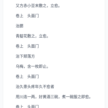
又方赤小豆末敷之，立愈。
卷上 头面门
治腮
青靛花敷之，立愈。
卷上 头面门
治下颏落方
乌梅，含一枚即止。
卷上 头面门
治久患头疼年久不愈者
用川连一两，好黄酒三碗，煮一碗服之即愈。
卷上 头面门