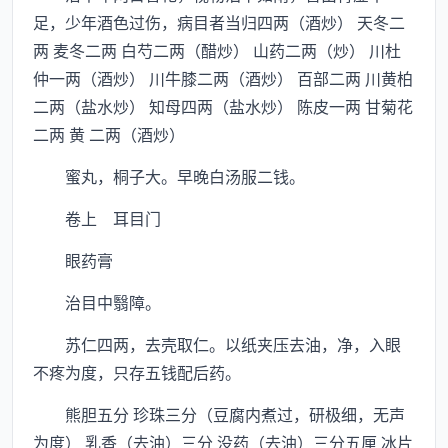
足，少年酒色过伤，病目者当归四两（酒炒） 天冬二
两 麦冬二两 白芍二两（醋炒） 山药二两（炒） 川杜
仲一两（酒炒） 川牛膝二两（酒炒） 百部二两 川黄柏
二两（盐水炒） 知母四两（盐水炒） 陈皮一两 甘菊花
二两 黄 二两（酒炒）
蜜丸，桐子大。早晚白汤服二钱。
卷上 耳目门
眼药膏
治目中翳障。
苏仁四两，去壳取仁。以纸夹压去油，净，入眼
不疼为度，只存五钱配后药。
熊胆五分 珍珠三分（豆腐内煮过，研极细，无声
为度） 乳香（去油）三分 没药（去油）三分五厘 冰片