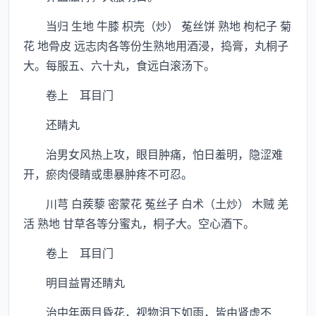
当归 生地 牛膝 枳壳（炒） 菟丝饼 熟地 枸杞子 菊
花 地骨皮 远志肉各等份生熟地用酒浸，捣膏，丸桐子
大。每服五、六十丸，食远白滚汤下。
卷上 耳目门
还睛丸
治男女风热上攻，眼目肿痛，怕日羞明，隐涩难
开，瘀肉侵睛或患暴肿疼不可忍。
川芎 白蒺藜 密蒙花 菟丝子 白术（土炒） 木贼 羌
活 熟地 甘草各等分蜜丸，桐子大。空心酒下。
卷上 耳目门
明目益胃还睛丸
治中年两目昏花，视物泪下如雨，皆由肾虚不