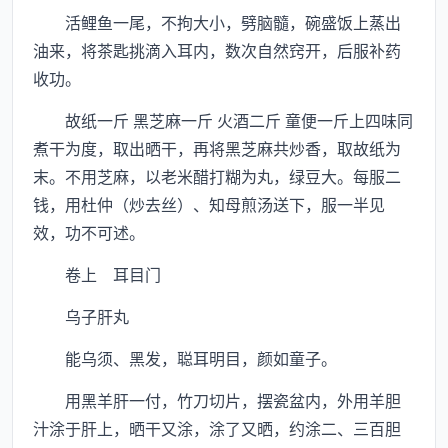
活鲤鱼一尾，不拘大小，劈脑髓，碗盛饭上蒸出
油来，将茶匙挑滴入耳内，数次自然窍开，后服补药
收功。
故纸一斤 黑芝麻一斤 火酒二斤 童便一斤上四味同
煮干为度，取出晒干，再将黑芝麻共炒香，取故纸为
末。不用芝麻，以老米醋打糊为丸，绿豆大。每服二
钱，用杜仲（炒去丝）、知母煎汤送下，服一半见
效，功不可述。
卷上 耳目门
乌子肝丸
能乌须、黑发，聪耳明目，颜如童子。
用黑羊肝一付，竹刀切片，摆瓷盆内，外用羊胆
汁涂于肝上，晒干又涂，涂了又晒，约涂二、三百胆