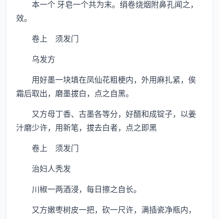
本一个 牙皂一个共为末。绢卷烧烟附鼻孔闻之，
效。
卷上 须发门
乌发方
用好墨一块填在凤仙花粗梗内，外用麻扎紧，俟
霜后取出，磨墨拔白，点之自黑。
又方母丁香、古墨各等分，好醋和成锭子，以姜
汁磨少许，用新笔，拔去白者，点之即黑
卷上 须发门
治妇人秃发
川椒一两酒浸，每日擦之自长。
又方嫩枣树皮一把，砍一尺许，满插瓷净瓶内，