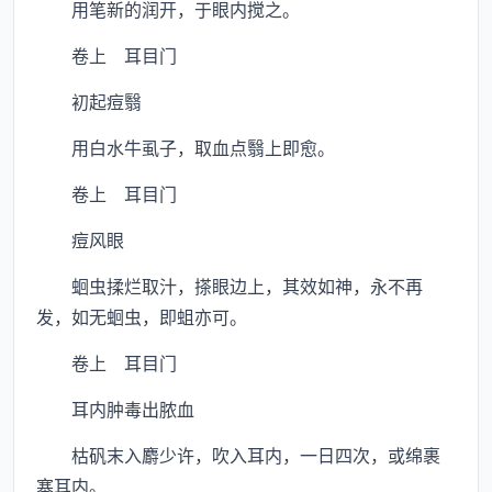
用笔新的润开，于眼内搅之。
卷上 耳目门
初起痘翳
用白水牛虱子，取血点翳上即愈。
卷上 耳目门
痘风眼
蛔虫揉烂取汁，搽眼边上，其效如神，永不再
发，如无蛔虫，即蛆亦可。
卷上 耳目门
耳内肿毒出脓血
枯矾末入麝少许，吹入耳内，一日四次，或绵裹
塞耳内。