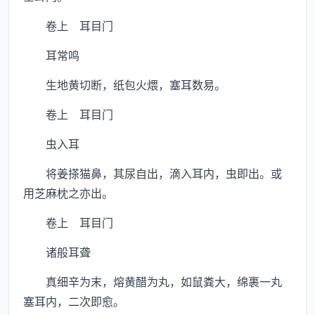
卷上 耳目门
耳常鸣
生地黄切断，纸包火煨，塞耳数易。
卷上 耳目门
虫入耳
将姜搽猫鼻，其尿自出，滴入耳内，虫即出。或
用芝麻枕之亦出。
卷上 耳目门
诸般耳聋
真细辛为末，熔黄醋为丸，如鼠粪大，绵裹一丸
塞耳内，二次即愈。