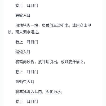
卷上 耳目门
蚂蚁入耳
用精猪肉一块，炙香放耳边引出。或用穿山甲
炒，研末调水灌之。
卷上 耳目门
蜈蚣入耳
将鸡肉炒香，放耳边引出。或以姜汁灌之。
卷上 耳目门
蜒蚰虫入耳
将羊乳滴入耳内，即化为水。
卷上 耳目门