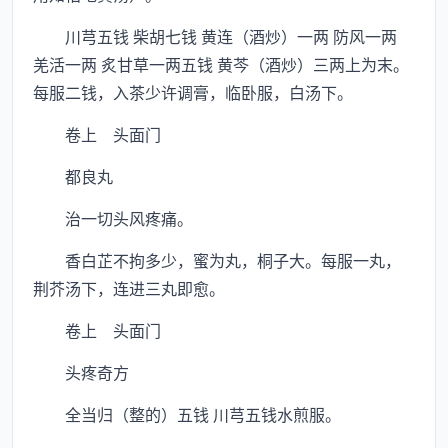
川芎五钱 柴胡七钱 黄连（酒炒）一两 防风一两
羌活一两 炙甘草一两五钱 黄芩（酒炒）三两上为末。
每服二钱，入茶少许调膏，临卧服，白汤下。
卷上 头面门
都良丸
治一切头风疼痛。
香白芷不拘多少，蜜为丸，桐子大。每服一丸，
荆芥汤下，连进三丸即愈。
卷上 头面门
头疼奇方
全当归（整的）五钱 川芎五钱水煎服。