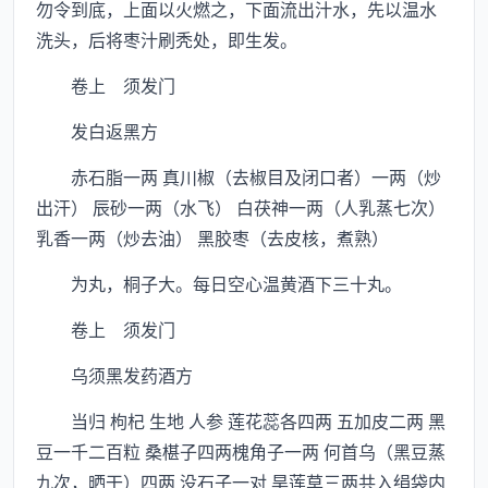
勿令到底，上面以火燃之，下面流出汁水，先以温水
洗头，后将枣汁刷秃处，即生发。
卷上 须发门
发白返黑方
赤石脂一两 真川椒（去椒目及闭口者）一两（炒
出汗） 辰砂一两（水飞） 白茯神一两（人乳蒸七次）
乳香一两（炒去油） 黑胶枣（去皮核，煮熟）
为丸，桐子大。每日空心温黄酒下三十丸。
卷上 须发门
乌须黑发药酒方
当归 枸杞 生地 人参 莲花蕊各四两 五加皮二两 黑
豆一千二百粒 桑椹子四两槐角子一两 何首乌（黑豆蒸
九次，晒干）四两 没石子一对 旱莲草三两共入绢袋内