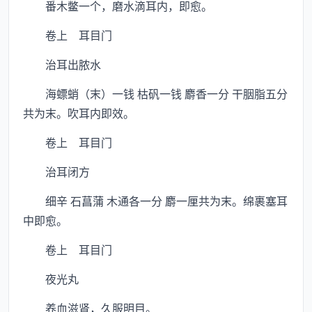
番木鳖一个，磨水滴耳内，即愈。
卷上 耳目门
治耳出脓水
海螵蛸（末）一钱 枯矾一钱 麝香一分 干胭脂五分
共为末。吹耳内即效。
卷上 耳目门
治耳闭方
细辛 石菖蒲 木通各一分 麝一厘共为末。绵裹塞耳
中即愈。
卷上 耳目门
夜光丸
养血滋肾，久服明目。