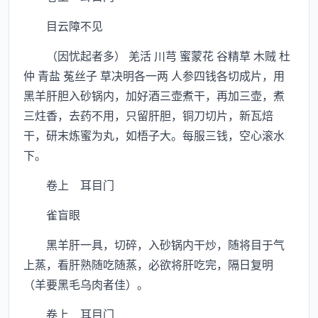
目云障不见
（因忧起者多） 羌活 川芎 蜜蒙花 谷精草 木贼 杜
仲 青盐 菟丝子 草决明各一两 人参四钱各切成片，用
黑羊肝胆入砂锅内，加好酒三壶煮干，再加三壶，煮
三炷香，去药不用，只留肝胆，铜刀切片，新瓦焙
干，研末炼蜜为丸，如梧子大。每服三钱，空心滚水
下。
卷上 耳目门
雀盲眼
黑羊肝一具，切碎，入砂锅内干炒，随将目于气
上蒸，看肝熟随吃随蒸，必欲将肝吃完，隔日复明
（羊要黑毛乌肉者佳）。
卷上 耳目门