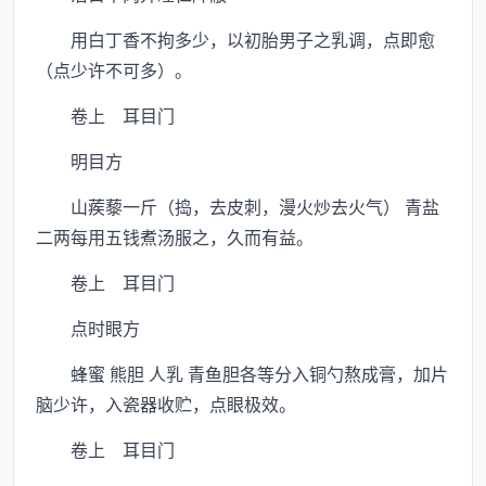
用白丁香不拘多少，以初胎男子之乳调，点即愈
（点少许不可多）。
卷上 耳目门
明目方
山蒺藜一斤（捣，去皮刺，漫火炒去火气） 青盐
二两每用五钱煮汤服之，久而有益。
卷上 耳目门
点时眼方
蜂蜜 熊胆 人乳 青鱼胆各等分入铜勺熬成膏，加片
脑少许，入瓷器收贮，点眼极效。
卷上 耳目门