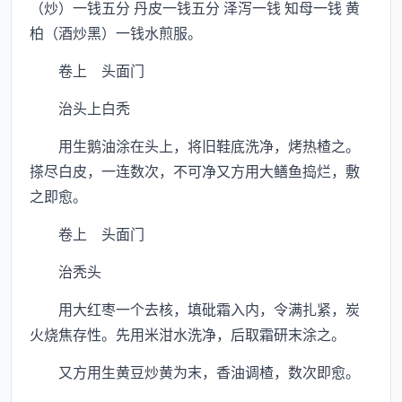
（炒）一钱五分 丹皮一钱五分 泽泻一钱 知母一钱 黄
柏（酒炒黑）一钱水煎服。
卷上 头面门
治头上白秃
用生鹅油涂在头上，将旧鞋底洗净，烤热楂之。
搽尽白皮，一连数次，不可净又方用大鳝鱼捣烂，敷
之即愈。
卷上 头面门
治秃头
用大红枣一个去核，填砒霜入内，令满扎紧，炭
火烧焦存性。先用米泔水洗净，后取霜研末涂之。
又方用生黄豆炒黄为末，香油调楂，数次即愈。