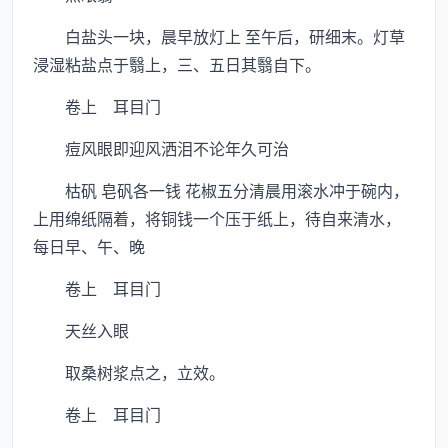
白盐头一块，晨早放灯上 至午后，研细末。灯草
浸湿粘盐点于翳上，三、五日其翳自下。
卷上 耳目门
痘风眼即迎风洒泪不论年久可治
枯矾 皂矾各一钱 花椒五分清晨用滚水冲于碗内，
上用绵纸隔着，将铜钱一个压于纸上，待自来清水，
每日早、午、晚
卷上 耳目门
天丝入眼
取桑树浆点之，立效。
卷上 耳目门