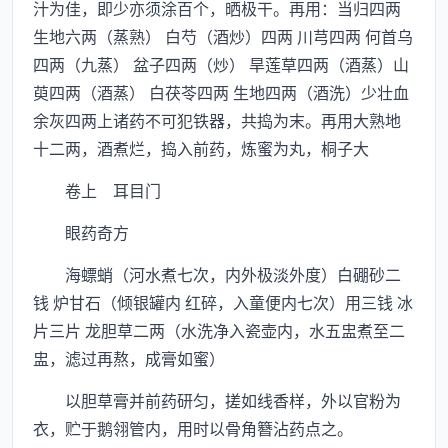
汁为佳，即少亦须涂百个，晒极干。再用：当归四两
生地六两（蒸熟） 白芍（酒炒）四两 川芎四两 何首乌
四两（九蒸） 盆子四两（炒） 旱莲草四两（酒蒸）山
萸四两（酒蒸） 白茯苓四两 生地四两（酒洗）少壮血
余灰四两上诸药不可犯铁器，共捣为末。再用大熟地
十二两，酒煮烂，捣入前药，炼蜜为丸，桐子大
卷上 耳目门
眼药奇方
海螵蛸（河水煮七次，内外极淡外度）白硼砂二
钱 炉甘石（倾银罐内 红碎，入童便内七次）用三钱 冰
片三片 龙胆草二两（水洗净入瓷壶内，水五盅煮至二
盅，滤过再熬，成膏如蜜）
以胆草膏并前药研匀，搓如线香样，外以官粉为
衣，贮于鹅翎管内，用时以骨角簪沾药点之。