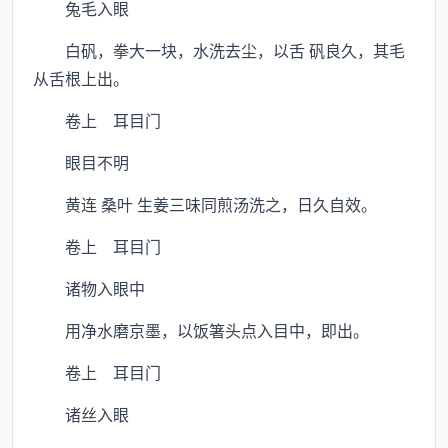
兔毛入眼
白矾，拳大一块，水洗去尘，以舌 矾良久，其毛
从舌根上出。
卷上 耳目门
眼目不明
黄连 桑叶 生姜三味同煎汤洗之，日久自效。
卷上 耳目门
诸物入眼中
用净水磨京墨，以饭箸头点入目中，即出。
卷上 耳目门
诸丝入眼