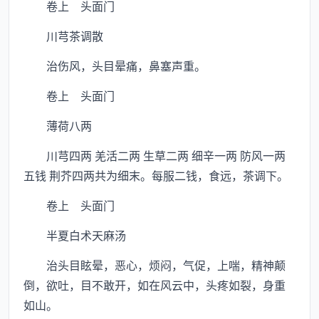
卷上 头面门
川芎茶调散
治伤风，头目晕痛，鼻塞声重。
卷上 头面门
薄荷八两
川芎四两 羌活二两 生草二两 细辛一两 防风一两
五钱 荆芥四两共为细末。每服二钱，食远，茶调下。
卷上 头面门
半夏白术天麻汤
治头目眩晕，恶心，烦闷，气促，上喘，精神颠
倒，欲吐，目不敢开，如在风云中，头疼如裂，身重
如山。