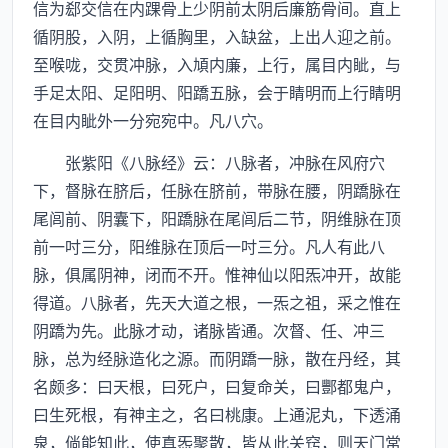
信为郄交信在内踝骨上少阴前太阴后廉筋骨间。直上
循阴股，入阴，上循胸里，入缺盆，上出人迎之前。
至喉咙，交贯冲脉，入頄内廉，上行，属目内眦，与
手足太阳、足阳明、阳蹻五脉，会于睛明而上行睛明
在目内眦外一分宛宛中。凡八穴。
张紫阳《八脉经》云：八脉者，冲脉在风府穴
下，督脉在脐后，任脉在脐前，带脉在腰，阴蹻脉在
尾闾前、阴囊下，阳蹻脉在尾闾后二节，阴维脉在顶
前一吋三分，阳维脉在顶后一吋三分。凡人有此八
脉，俱属阴神，闭而不开。惟神仙以阳炁冲开，故能
得道。八脉者，先天大道之根，一炁之祖，采之惟在
阴蹻为先。此脉才动，诸脉皆通。次督、任、冲三
脉，总为经脉造化之源。而阴蹻一脉，散在丹经，其
名颇多：曰天根，曰死户，曰复命关，曰酆都鬼户，
曰生死根，有神主之，名曰桃康。上通泥丸，下透涌
泉，倘能知此，使真炁聚散，皆从此关窍，则天门常