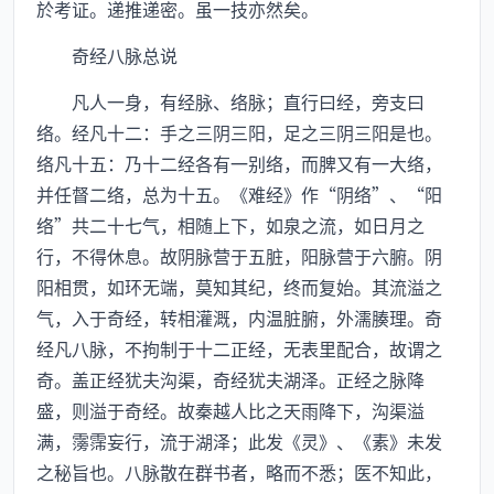
於考证。递推递密。虽一技亦然矣。
奇经八脉总说
凡人一身，有经脉、络脉；直行曰经，旁支曰
络。经凡十二：手之三阴三阳，足之三阴三阳是也。
络凡十五：乃十二经各有一别络，而脾又有一大络，
并任督二络，总为十五。《难经》作“阴络”、“阳
络”共二十七气，相随上下，如泉之流，如日月之
行，不得休息。故阴脉营于五脏，阳脉营于六腑。阴
阳相贯，如环无端，莫知其纪，终而复始。其流溢之
气，入于奇经，转相灌溉，内温脏腑，外濡腠理。奇
经凡八脉，不拘制于十二正经，无表里配合，故谓之
奇。盖正经犹夫沟渠，奇经犹夫湖泽。正经之脉降
盛，则溢于奇经。故秦越人比之天雨降下，沟渠溢
满，霶霈妄行，流于湖泽；此发《灵》、《素》未发
之秘旨也。八脉散在群书者，略而不悉；医不知此，