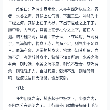
歧伯曰：海有东西南北，人亦有四海以应之。胃
者，水谷之海，其输上在气街，下至三里。冲脉为十
二经之海，其输上在于大杼，下出于巨虚之上下廉，
膻中者，为气海，其输上在于柱骨之上下，前在人
迎。脑为髓之海，其输上在于盖，下在风府。气海有
余，气满胸中，悗息面赤，气海不足，则气少不足以
言。血海有余，则常想其身大，怫然不知其所病，血
海不足，亦常想其身小，狭然不知其所病。水谷之海
有余，则腹满，水谷之海不足，则饥不受食。髓海有
余，则轻轻多力，自过其度；髓海不足，则脑转耳
鸣，胫痠眩冒目无所见，懈怠安卧。
任脉
任为阴脉之海，其脉起于中极之下，少腹之内，
会阴之分在两阴之间。上行而外出循曲骨横骨上毛际