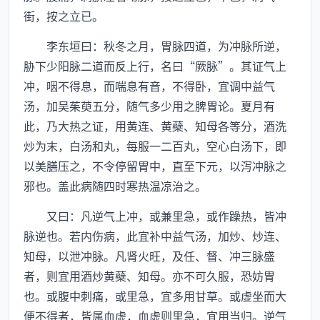
街，按之立已。
李东垣曰：秋冬之月，胃脉四道，为冲脉所逆，
胁下少阳脉二道而反上行，名曰“厥脉”。其证气上
冲，咽不得息，而喘息有音，不得卧，宜调中益气
汤，加吴茱萸五分，随气多少用之脾胃论。夏月有
此，乃大热之证，用黄连、黄蘗、知母各等分，酒洗
炒为末，白汤和丸，每服一二百丸，空心白汤下，即
以美膳压之，不令停留胃中，直至下元，以泻冲脉之
邪也。盖此病随四时寒热温凉治之。
又曰：凡逆气上冲，或兼里急，或作躁热，皆冲
脉逆也。若内伤病，此宜补中益气汤，加炒、炒连、
知母，以泄冲脉。凡肾火旺，及任、督、冲三脉盛
者，则宜用酒炒黄蘗、知母。亦不可久服，恐妨胃
也。或腹中刺痛，或里急，宜多用甘草。或虚坐而大
便不得者，皆属血虚，血虚则里急，宜用当归。逆气