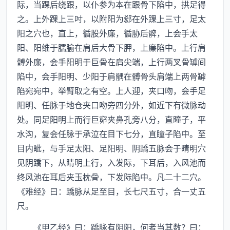
际，当踝后绕跟，以仆参为本在跟骨下陷中，拱足得
之。上外踝上三吋，以附阳为郄在外踝上三寸，足太
阳之穴也，直上，循股外廉，循胁后髀，上会手太
阳、阳维于臑腧在肩后大骨下胛，上廉陷中。上行肩
髆外廉，会手阳明于巨骨在肩尖端，上行两叉骨罅间
陷中，会手阳明、少阳于肩髃在髆骨头肩端上两骨罅
陷宛宛中，举臂取之有空。上人迎，夹口吻，会手足
阳明、任脉于地仓夹口吻旁四分外，如近下有微脉动
处。同足阳明上而行巨窌夹鼻孔旁八分，直瞳子，平
水沟，复会任脉于承泣在目下七分，直瞳子陷中。至
目内眦，与手足太阳、足阳明、阴蹻五脉会于睛明穴
见阴蹻下，从睛明上行，入发际，下耳后，入风池而
终风池在耳后夹玉枕骨，下发际陷中。凡二十二穴。
《难经》曰：蹻脉从足至目，长七尺五寸，合一丈五
尺。
《甲乙经》曰：蹻脉有阴阳，何者当其数？曰：