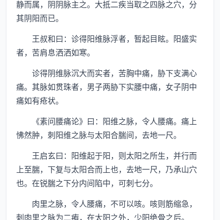
静而属，阴阴脉主之。大抵二疾当取之四脉之穴，分
其阴阳而已。
王叔和曰：诊得阳维脉浮者，暂起目眩。阳盛实
者，苦肩息洒洒如寒。
诊得阴维脉沉大而实者，苦胸中痛，胁下支满心
痛。其脉如贯珠者，男子两胁下实腰中痛，女子阴中
痛如有疮状。
《素问腰痛论》曰：阳维之脉，令人腰痛。痛上
怫然肿，刺阳维之脉与太阳合腨间，去地一尺。
王启玄曰：阳维起于阳，则太阳之所生，并行而
上至腨，下复与太阳合而上也，去地一尺，乃承山穴
也。在锐腨之下分内间陷中，可刺七分。
肉里之脉，令人腰痛，不可以咳。咳则筋缩急，
刺肉里之脉为二痏，在太阳之外，少阳绝骨之后。