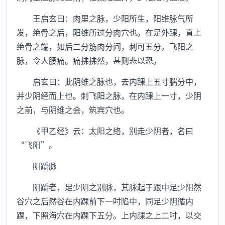
王启玄曰：肉里之脉，少阳所生，阳维脉气所
发，绝骨之后，阳维所过分肉穴也。在足外踝，直上
绝骨之端，如后二分筋肉分间，刺可五分。飞阳之
脉，令人腰痛。痛拂拂然，甚则悲以恐。
启玄曰：此阴维之脉也，去内踝上五寸腨分中，
并少阴经而上也。刺飞阳之脉，在内踝上一寸，少阴
之前，与阴维之会，筑宾穴也。
《甲乙经》云：太阳之络，别走少阴者，名曰
“飞阳”。
阴蹻脉
阴蹻者，足少阴之别脉，其脉起于跟中足少阳然
谷穴之后然谷在内踝前下一吋陷中，同足少阴循内
踝，下照海穴在内踝下五分。上内踝之上二吋，以交