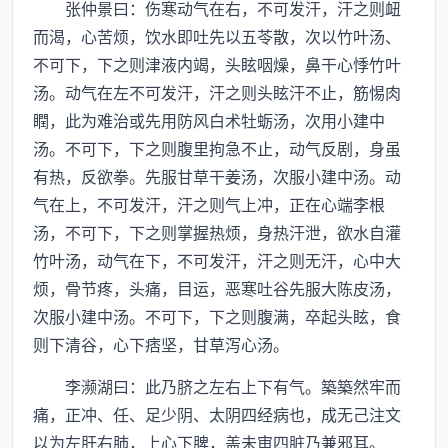
张仲景曰：伤寒动气在右，不可发汗，汗之则衄
而渴，心苦烦，饮水即吐先以五苓散，次以竹叶汤、
不可下，下之则津液内竭，头眩咽燥，鼻干心悸竹叶
汤。动气在左不可发汗，汗之则头眩汗不止，筋惕肉
瞤，此为难治或先用防风白术牡蛎汤，次用小建中
汤。不可下，下之则腹里拘急不止，动气反剧，身虽
有热，反欲拳。先服甘草干姜汤，次服小建中汤。动
气在上，不可发汗，汗之则气上冲，正在心端李根
汤，不可下，下之则掌握热烦，身热汗泄，欲水自灌
竹叶汤，动气在下，不可发汗，汗之则无汗，心中大
烦，骨节疼，头痛，目运，恶寒吐谷先服大陈皮汤，
次服小建中汤。不可下，下之则腹满，卒起头眩，食
则下清谷，心下痞坚，甘草泻心汤。
李濒湖曰：此乃脐之左右上下有气。築築然牢而
痛，正冲、任、足少阴、太阴四经病也，成无己注文
以为左肝右肺，上心下脾，盖未审四脏乃兼邪耳。