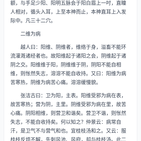
额，与手足少阳、阳明五脉会于阳白眉上一吋，直瞳
人相对，循头入耳，上至本神而止，本神直耳上入发
际中。凡三十二穴。
二维为病
越人曰：阳维、阴维者，维络于身，溢畜不能环
流灌溉诸经者也。故阳维起于诸阳之会，阴维起于诸
阴之交。阳维维于阳，阴维维于阴，阴阳不能自相
维，则怅然失志，溶溶不能自收持。又曰：阳维为病
苦寒热，阴维为病苦心痛。溶溶缓慢貌。
张洁古曰：卫为阳，主表。阳维受邪为病在表，
故苦寒热；营为阴，主里。阴维受邪为病在里，故苦
心痛。阴阳相维，则营卫和谐矣。营卫不谐，则怅然
失志，不能自收持矣。何以知之？仲景云：病常自
汗，是卫气不与营气和也。宜桂枝汤和之。又云：服
桂枝反烦不解，先刺风池、风府，却与桂枝汤。此二