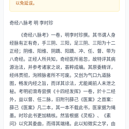
以免延误。
奇经八脉考 明 李时珍
《奇经八脉考》一卷，明李时珍撰。其书谓人身
经脉有正有奇，手三阴、三阳，足三阴、三阳为十二
正经；阴维、阳维、阴蹻、阳蹻、冲、任、督、带为
八奇经。正经人所共知，奇经医所易忽，故特评其病
源治法，并参考诸家之说，荟粹成编。其原委精详，
经纬贯彻，洵辨脉者所不可废。又创为气口九道脉
图，畅发内经之旨，而详其诊法，尤能阐前人未泄之
秘。考明初滑寿尝撰《十四经发挥》一卷，於十二经
外，益以督、任二脉，旧附刊薛己《医案》之首案：
薛己《医案》凡二本，其一本不载此书，医家据为绳
墨。时珍此书更加精核。然皆根据《灵枢》、《素
问》以究其委曲，而得其端绪。此以知徵实之学，由