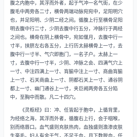
腹之内胞中，其浮而外者，起于气冲一名气街，在少
腹毛中两旁各二寸，横骨两端动脉宛宛中，足阳明穴
也，并足阳明、少阴二经之间。循腹上行至横骨足阳
明去腹中行二寸，少阴去腹中行五分，冲脉行于两经
之间也。横骨在阴上横骨中，宛如偃月，去腹中行一
寸半，挟脐左右各五分，上行历太赫横骨上一寸，去
腹中行一寸半、气穴即胞门，一名子户。太赫上一
寸，去腹中行一寸半，少阴、冲脉之会、四满气穴上
一寸、中注四满上一寸、肓腧中注上一寸、商曲肓腧
上一寸、石关商曲上一寸、阴都石关上一寸、通谷阴
都上一寸、幽门通谷上一寸，夹巨阙两旁各五分陷
中，至胸中而散。凡二十四穴。
《灵枢经》曰：冲、任皆起于胞中，上循背里，
为经络之海，其浮而外者，循腹右上行，会于咽喉，
别而络唇口。血气盛则充肤热肉，血独盛则澹渗皮肤
生毫毛。妇人有余于气，不足于血，月下数脱血，任