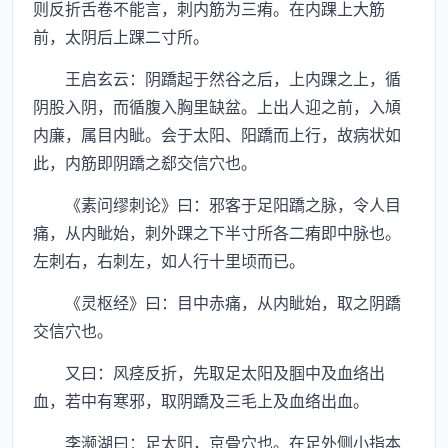
则反折舌卷不能言，刺内筋为三痏。在内踝上大筋
前，太阴后上踝二寸所。
王启玄云：阴蹻起于然谷之后，上内踝之上，循
阴股入阴，而循腹入胸里缺盆。上出人迎之前，入頄
内廉，属目内眦。会于太阳、阳蹻而上行，故病状如
此，内筋即阴蹻之郄交信穴也。
《素问缪刺论》曰：邪客于足阳蹻之脉，令人目
痛，从内眦始，刺外踝之下半寸所各二痏即中脉也。
左刺右，右刺左，如人行十里顷而已。
《灵枢经》曰：目中赤痛，从内眦始，取之阴蹻
交信穴也。
又曰：风痉反折，先取足太阳及腘中及血络出
血，若中有寒邪，取阴蹻及三毛上及血络出血。
李濒湖曰：足太阳，京骨穴也。在足外侧小指本