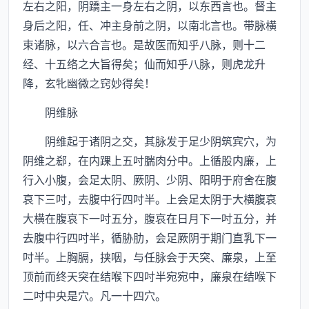
左右之阳，阴蹻主一身左右之阴，以东西言也。督主
身后之阳，任、冲主身前之阴，以南北言也。带脉横
束诸脉，以六合言也。是故医而知乎八脉，则十二
经、十五络之大旨得矣；仙而知乎八脉，则虎龙升
降，玄牝幽微之窍妙得矣！
阴维脉
阴维起于诸阴之交，其脉发于足少阴筑宾穴，为
阴维之郄，在内踝上五吋腨肉分中。上循股内廉，上
行入小腹，会足太阴、厥阴、少阴、阳明于府舍在腹
哀下三吋，去腹中行四吋半。上会足太阴于大横腹哀
大横在腹哀下一吋五分，腹哀在日月下一吋五分，并
去腹中行四吋半，循胁肋，会足厥阴于期门直乳下一
吋半。上胸膈，挟咽，与任脉会于天突、廉泉，上至
顶前而终天突在结喉下四吋半宛宛中，廉泉在结喉下
二吋中央是穴。凡一十四穴。