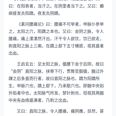
曰：在阳表者，当汗之。在阴里者当下之。又曰：癫
痫昼发灸阳蹻。夜发灸阴蹻。
《素问腰痛论》曰：腰痛不可举者，申脉仆参举
之，太阳之穴，阳蹻之本也。又曰：会阴之脉，令人
腰痛，痛上漯漯然汗出，汗干令人欲饮，饮已欲走，
刺直阳之脉上三痏，在蹻上郄下五寸横居，视其盛者
出血。
王启玄云：足太阳之脉，循腰下会于后阴，故曰
“会阴”直阳之脉，挟脊下行，贯臀至腘循，腨过外
踝之后条直而行者，故曰直阳之脉也，蹻为阳蹻所
生，申脉穴也，蹻上郄下，乃承筋穴也。即腨中央如
外陷者中也，太阳脉气所发，禁针刺也，但视其两腨
中央有血络盛满者，乃刺之出血。
又曰：昌阳之脉，令人腰痛，痛阴膺，目然，甚