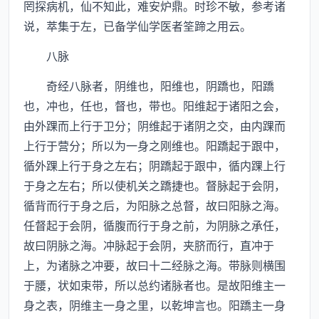
罔探病机，仙不知此，难安炉鼎。时珍不敏，参考诸
说，萃集于左，已备学仙学医者筌蹄之用云。
八脉
奇经八脉者，阴维也，阳维也，阴蹻也，阳蹻
也，冲也，任也，督也，带也。阳维起于诸阳之会，
由外踝而上行于卫分；阴维起于诸阴之交，由内踝而
上行于营分；所以为一身之刚维也。阳蹻起于跟中，
循外踝上行于身之左右；阴蹻起于跟中，循内踝上行
于身之左右；所以使机关之蹻捷也。督脉起于会阴，
循背而行于身之后，为阳脉之总督，故曰阳脉之海。
任督起于会阴，循腹而行于身之前，为阴脉之承任，
故曰阴脉之海。冲脉起于会阴，夹脐而行，直冲于
上，为诸脉之冲要，故曰十二经脉之海。带脉则横围
于腰，状如束带，所以总约诸脉者也。是故阳维主一
身之表，阴维主一身之里，以乾坤言也。阳蹻主一身