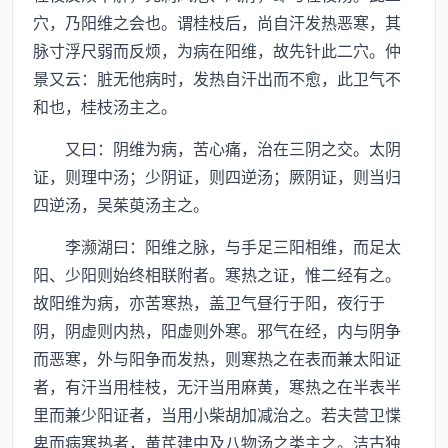
穴，乃阳维之会也。谓桂枝后，尚自汗发热恶寒，其
脉寸浮尺弱而反烦，为病在阳维，故先针此二穴。仲
景又云：脏无他病时，发热自汗出而不愈，此卫气不
和也，桂枝汤主之。
又曰：阴维为病，苦心痛，治在三阴之交。太阴
证，则理中汤；少阴证，则四逆汤；厥阴证，则当归
四逆汤，吴茱萸汤主之。
李濒湖曰：阳维之脉，与手足三阳相维，而足太
阳、少阳则始终相联附者。寒热之证，惟二经有之。
故阳维为病，亦苦寒热，盖卫气昼行于阳，夜行于
阴，阴虚则内热，阳虚则外寒。邪气在经，内与阴争
而恶寒，外与阳争而发热，则寒热之在表而兼太阳证
者，有汗当用桂枝，无汗当用麻黄，寒热之在半表半
里而兼少阳证者，当用小柴胡加减治之。若夫营卫惵
卑而病寒热者，黄芪建中及八物汤之类主之。洁古独