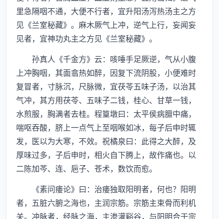
里急隔咽不通，大便不行者，宜升阳汤泻热汤主之方
见《兰室秘藏》。麻木厥气上冲，逆气上行，妄闻妄
见者，宜神功丸主之方见《兰室秘藏》。
孙真人《千金方》云：咳唾手足厥逆，气从小腹
上冲胸咽，其面翕热如醉，因复下流阴股，小便难时
复冒者，寸脉沉，尺脉微，宜茯苓五味子汤，以治其
气冲，其方用茯苓、五味子二钱，桂心、甘草一钱，
水煎服，胸满者去桂。程篁墩曰：太平侯病膻中痛，
喘呕吞酸，脐上一点气上至咽喉如冰，每子后申时辄
发，医以为大寒，不效。祝橘泉曰：此得之大醉，及
厚味过多，子后申时，相火自下腾上，故作痛也。以
二陈加芩、连、巵子、苍术，数饮而愈。
《素问痿论》曰：治痿独取阳明者，何也？阳明
者，五脏六腑之海也，主润宗筋。宗筋主束骨而利机
关。冲脉者，经脉之海，主渗灌谿谷，与阳明合于宗