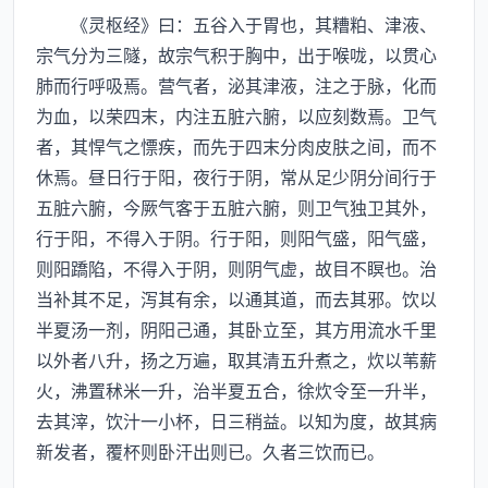
《灵枢经》曰：五谷入于胃也，其糟粕、津液、
宗气分为三隧，故宗气积于胸中，出于喉咙，以贯心
肺而行呼吸焉。营气者，泌其津液，注之于脉，化而
为血，以荣四末，内注五脏六腑，以应刻数焉。卫气
者，其悍气之慓疾，而先于四末分肉皮肤之间，而不
休焉。昼日行于阳，夜行于阴，常从足少阴分间行于
五脏六腑，今厥气客于五脏六腑，则卫气独卫其外，
行于阳，不得入于阴。行于阳，则阳气盛，阳气盛，
则阳蹻陷，不得入于阴，则阴气虚，故目不瞑也。治
当补其不足，泻其有余，以通其道，而去其邪。饮以
半夏汤一剂，阴阳己通，其卧立至，其方用流水千里
以外者八升，扬之万遍，取其清五升煮之，炊以苇薪
火，沸置秫米一升，治半夏五合，徐炊令至一升半，
去其滓，饮汁一小杯，日三稍益。以知为度，故其病
新发者，覆杯则卧汗出则已。久者三饮而已。