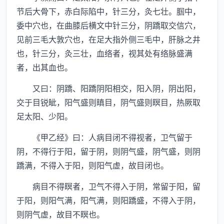
节后大骨下，赤白际陷中，针三分，灸七壮。腘中，
委中穴也，在曲膝后横文中针三分，阴蹻取交信穴，
见前三毛大敦穴也，在足大指外侧三毛中，肝脉之井
也，针三分，灸三壮，血络者，视其处有络脉盛满
者，出其血也。
又曰：阴蹻、阳蹻阴阳相交，阳入阴，阴出阳，
交于目锐眦，阳气盛则瞋目，阴气盛则瞑目，热厥取
足太阳、少阳。
《甲乙经》曰：人病目闭不得视者，卫气留于
阴，不得行于阳，留于阴，则阴气盛，阴气盛，则阴
蹻满，不得入于阳，则阳气虚，故目闭也。
病目不得瞑者，卫气不得入于阴，常留于阳，留
于阳，则阳气满，阳气满，则阳蹻盛，不得入于阴，
则阴气虚，故目不瞑也。