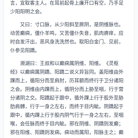
言，宜取客主人。在耳前起骨上廉开口有空，乃手足
少阳阳明之会。
又曰：寸口脉，从少阳斜至厥阴，是阴维脉也。
动苦癫痫，僵仆羊鸣，又苦僵仆失音，肌肉痹痒，应
时自发汗出，恶风身洗洗然也。取阳白金门、见前，
仆参见阳蹻。
濒湖曰：王叔和以癫痫属阴维、阳维。《灵枢
经》以癫痫属阴蹻、阳蹻二说义异旨同。盖阳维由外
踝而上，循阳分而至肩肘，历耳额而终行于卫分诸阳
之会。阴维由内踝而上，循阴分而上胁至咽，行于营
分诸阴之交。阳蹻起于跟中，循外踝上行于股外至胁
肋肩髆，行于一身之左右，而终于目内眦。阴蹻起于
跟中，循内踝上行于股内阴气行于一身之左右，至咽
喉，会任脉而终于目内眦。邪在阴维、阴蹻则发癫；
邪在阳维、阳蹻则发痫。痫动而属阳，阳脉主之；癫