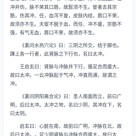
冲并伤，脉不荣其口唇，故髭须不生。宦者去其宗
筋，伤其冲、任，血泻不复，皮肤内结，唇口不荣，
故须亦不生。天宦不脱于血，而任、冲不盛，宗筋不
强，有气无血，唇口不荣，故须亦不生。
《素问水热穴论》曰：三阴之所交，结于脚也。
踝上各一行者，此肾脉之下行也，名曰太冲。
王启玄曰：肾脉与冲脉并下行，循足合而盛大，
故曰太冲。一云冲脉起于气冲，冲直而通，故谓之
冲。
《素问阴阳离合论》曰：圣人南面而立，前曰广
明，后曰太冲。太冲之地，名曰少阴，其冲在下，名
曰太阴。
启玄曰：心脏在南，故前曰广明，冲脉在北，故
后曰太冲。，足少阴肾脉与冲脉合而盛大，故曰太