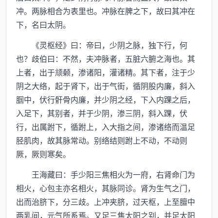
冲。两脉相合为表里也。冲脉在脾之下，故曰其冲在
下，名曰太阴。
《灵枢经》曰：帝曰，少阴之脉，独下行，何
也？歧伯曰：不然，夫冲脉者，五脏六腑之海也。其
上者，出于颃颡，渗诸阳，灌诸精。其下者，注于少
阴之大络，起于肾下，出于气街，循阴股内廉，斜入
腘中，伏行骭骨内廉，并少阴之经，下入内踝之后，
入足下，其别者，并于少阴，渗三阴，斜入踝，伏
行，出属跗下，循跗上，入大指之间，渗诸络而温足
胫肌肉，故其脉常动。别络结则跗上不动，不动则
厥，厥则寒矣。
王海藏曰：手少阳三焦相火为一府，右肾命门为
相火，心包主亦名相火，其脉同诊。肾为生气之门，
出而治脐下，分三歧。上冲夹脐，过天枢，上至膻中
两乳间，元气所系焉。又足三焦太阳之别，并足太阳