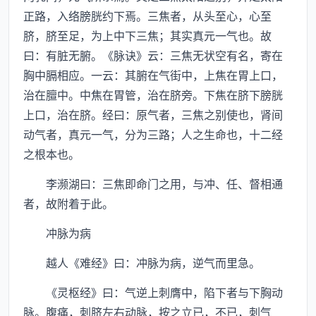
正路，入络膀胱约下焉。三焦者，从头至心，心至
脐，脐至足，为上中下三焦；其实真元一气也。故
曰：有脏无腑。《脉诀》云：三焦无状空有名，寄在
胸中膈相应。一云：其腑在气街中，上焦在胃上口，
治在膻中。中焦在胃管，治在脐旁。下焦在脐下膀胱
上口，治在脐。经曰：原气者，三焦之别使也，肾间
动气者，真元一气，分为三路；人之生命也，十二经
之根本也。
李濒湖曰：三焦即命门之用，与冲、任、督相通
者，故附着于此。
冲脉为病
越人《难经》曰：冲脉为病，逆气而里急。
《灵枢经》曰：气逆上刺膺中，陷下者与下胸动
脉。腹痛，刺脐左右动脉，按之立已，不已，刺气