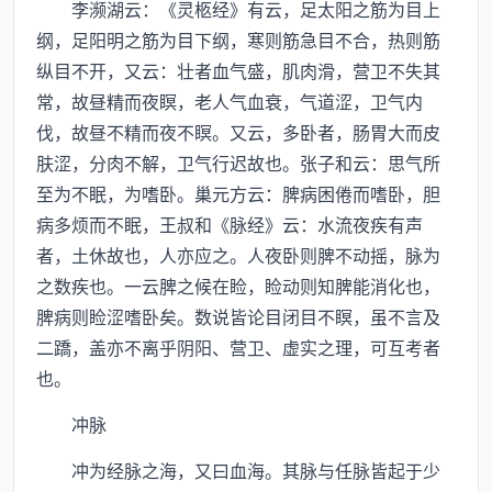
李濒湖云：《灵柩经》有云，足太阳之筋为目上
纲，足阳明之筋为目下纲，寒则筋急目不合，热则筋
纵目不开，又云：壮者血气盛，肌肉滑，营卫不失其
常，故昼精而夜瞑，老人气血衰，气道涩，卫气内
伐，故昼不精而夜不瞑。又云，多卧者，肠胃大而皮
肤涩，分肉不解，卫气行迟故也。张子和云：思气所
至为不眠，为嗜卧。巢元方云：脾病困倦而嗜卧，胆
病多烦而不眠，王叔和《脉经》云：水流夜疾有声
者，土休故也，人亦应之。人夜卧则脾不动摇，脉为
之数疾也。一云脾之候在睑，睑动则知脾能消化也，
脾病则睑涩嗜卧矣。数说皆论目闭目不瞑，虽不言及
二蹻，盖亦不离乎阴阳、营卫、虚实之理，可互考者
也。
冲脉
冲为经脉之海，又曰血海。其脉与任脉皆起于少