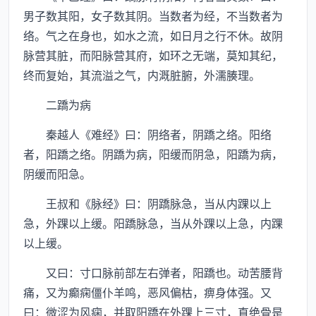
男子数其阳，女子数其阴。当数者为经，不当数者为
络。气之在身也，如水之流，如日月之行不休。故阴
脉营其脏，而阳脉营其府，如环之无端，莫知其纪，
终而复始，其流溢之气，内溉脏腑，外濡腠理。
二蹻为病
秦越人《难经》曰：阴络者，阴蹻之络。阳络
者，阳蹻之络。阴蹻为病，阳缓而阴急，阳蹻为病，
阴缓而阳急。
王叔和《脉经》曰：阴蹻脉急，当从内踝以上
急，外踝以上缓。阳蹻脉急，当从外踝以上急，内踝
以上缓。
又曰：寸口脉前部左右弹者，阳蹻也。动苦腰背
痛，又为癫痫僵仆羊鸣，恶风偏枯，痹身体强。又
曰：微涩为风痫，并取阳蹻在外踝上三寸，直绝骨是