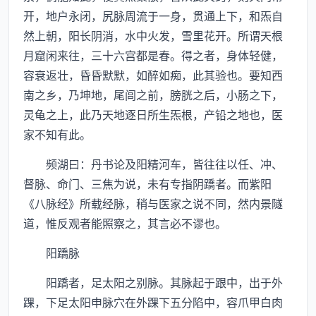
开，地户永闭，尻脉周流于一身，贯通上下，和炁自
然上朝，阳长阴消，水中火发，雪里花开。所谓天根
月窟闲来往，三十六宫都是春。得之者，身体轻健，
容衰返壮，昏昏默默，如醉如痴，此其验也。要知西
南之乡，乃坤地，尾闾之前，膀胱之后，小肠之下，
灵龟之上，此乃天地逐日所生炁根，产铅之地也，医
家不知有此。
频湖曰：丹书论及阳精河车，皆往往以任、冲、
督脉、命门、三焦为说，未有专指阴蹻者。而紫阳
《八脉经》所载经脉，稍与医家之说不同，然内景隧
道，惟反观者能照察之，其言必不谬也。
阳蹻脉
阳蹻者，足太阳之别脉。其脉起于跟中，出于外
踝，下足太阳申脉穴在外踝下五分陷中，容爪甲白肉