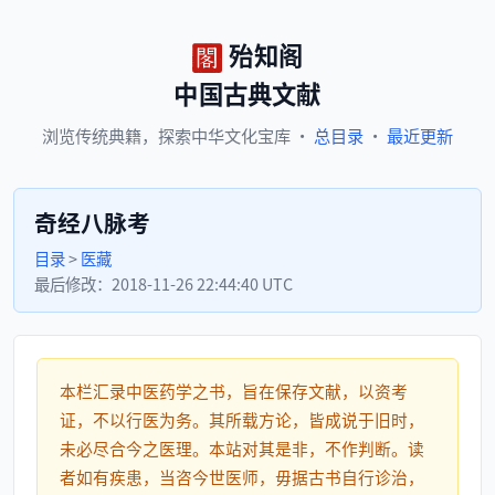
殆知阁
中国古典文献
浏览
传统典籍，
探索
中华文化宝库
·
总目录
·
最近更新
奇经八脉考
目录
>
医藏
最后修改：
2018-11-26 22:44:40 UTC
本栏汇录中医药学之书，旨在保存文献，以资考
证，不以行医为务。其所载方论，皆成说于旧时，
未必尽合今之医理。本站对其是非，不作判断。读
者如有疾患，当咨今世医师，毋据古书自行诊治，