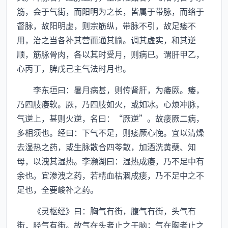
筋，会于气街，而阳明为之长，皆属于带脉，而络于
督脉，故阳明虚，则宗筋纵，带脉不引，故足痿不
用，治之当各补其营而通其腧。调其虚实，和其逆
顺，筋脉骨肉，各以其时受月，则病已。谓肝甲乙，
心丙丁，脾戊己主气法时月也。
李东垣曰：暑月病甚，则传肾肝，为痿厥。痿，
乃四肢痿软。厥，乃四肢如火，或如冰。心烦冲脉，
气逆上，甚则火逆，名曰：“厥逆”。故痿厥二病，
多相须也。经曰：下气不足，则痿厥心悗。宜以清燥
去湿热之药，或生脉散合四苓散，加酒洗黄蘗、知
母，以洩其湿热。李濒湖曰：湿热成痿，乃不足中有
余也。宜渗洩之药，若精血枯涸成痿，乃不足中之不
足也，全要峻补之药。
《灵枢经》曰：胸气有街，腹气有街，头气有
街，胫气有街。故气在头者止之于脑；气在胸者止之