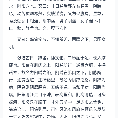
穴，附阳穴也。又曰：寸口脉后部左右弹者，阴蹻
也，动苦癫痫寒热，皮肤淫痹，又为少腹痛，里急，
腰及髋窌下相连，阴中痛，男子阴疝，女子漏下不
止。髋，髀骨也。窌，腰下穴也。
又曰：癫痫瘈瘲，不知所苦，两蹻之下，男阳女
阴。
张洁古曰：蹻者，捷疾也。二脉起于足，使人蹻
捷也。阳蹻在肌肉之上，阳脉所行，通贯六腑，主持
诸表，故名为阳蹻之络。阴蹻在肌肉之下，阴脉所
行，通贯五脏，主持诸里，故名为阴蹻之络。阴蹻为
病，阴急则阴厥胫直，五络不通，表和里病。阳蹻为
病，阳急则狂走目不昧，表病里和。阴病则热，可灸
照海，阳陵泉在膝下一寸外廉陷中，足少阳之合也，
筋病治此。阳病则寒，可针风池府风府在顶后入发际
一寸大筋内宛宛中，督脉、太阳、阳维之会也。又