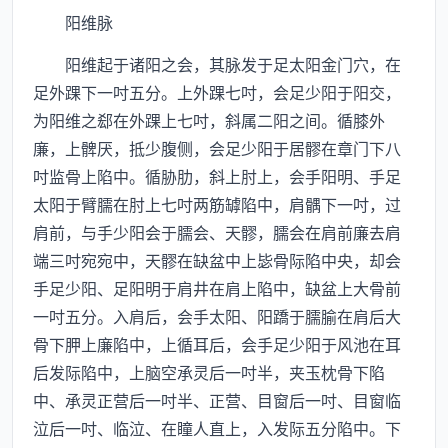
阳维脉
阳维起于诸阳之会，其脉发于足太阳金门穴，在
足外踝下一吋五分。上外踝七吋，会足少阳于阳交，
为阳维之郄在外踝上七吋，斜属二阳之间。循膝外
廉，上髀厌，抵少腹侧，会足少阳于居髎在章门下八
吋监骨上陷中。循胁肋，斜上肘上，会手阳明、手足
太阳于臂臑在肘上七吋两筋罅陷中，肩髃下一吋，过
肩前，与手少阳会于臑会、天髎，臑会在肩前廉去肩
端三吋宛宛中，天髎在缺盆中上毖骨际陷中央，却会
手足少阳、足阳明于肩井在肩上陷中，缺盆上大骨前
一吋五分。入肩后，会手太阳、阳蹻于臑腧在肩后大
骨下胛上廉陷中，上循耳后，会手足少阳于风池在耳
后发际陷中，上脑空承灵后一吋半，夹玉枕骨下陷
中、承灵正营后一吋半、正营、目窗后一吋、目窗临
泣后一吋、临泣、在瞳人直上，入发际五分陷中。下