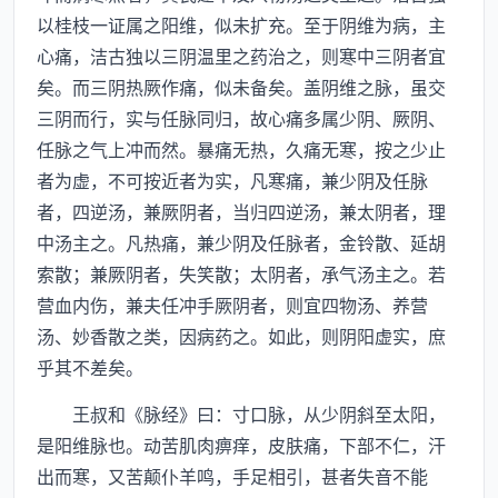
以桂枝一证属之阳维，似未扩充。至于阴维为病，主
心痛，洁古独以三阴温里之药治之，则寒中三阴者宜
矣。而三阴热厥作痛，似未备矣。盖阴维之脉，虽交
三阴而行，实与任脉同归，故心痛多属少阴、厥阴、
任脉之气上冲而然。暴痛无热，久痛无寒，按之少止
者为虚，不可按近者为实，凡寒痛，兼少阴及任脉
者，四逆汤，兼厥阴者，当归四逆汤，兼太阴者，理
中汤主之。凡热痛，兼少阴及任脉者，金铃散、延胡
索散；兼厥阴者，失笑散；太阴者，承气汤主之。若
营血内伤，兼夫任冲手厥阴者，则宜四物汤、养营
汤、妙香散之类，因病药之。如此，则阴阳虚实，庶
乎其不差矣。
王叔和《脉经》曰：寸口脉，从少阴斜至太阳，
是阳维脉也。动苦肌肉痹痒，皮肤痛，下部不仁，汗
出而寒，又苦颠仆羊鸣，手足相引，甚者失音不能