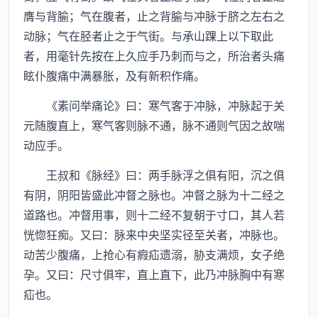
膺与背腧；气在腹者，止之背腧与冲脉于脐之左右之
动脉；气在胫者止之于气街。与承山踝上以下取此
者，用毫针先按在上久应手乃刺而与之，所治者头痛
眩仆腹痛中满暴胀，及有新积作痛。
《素问举痛论》曰：寒气客于冲脉，冲脉起于关
元随腹直上，寒气客则脉不通，脉不通则气因之故喘
动应手。
王叔和《脉经》曰：两手脉浮之俱有阳，沉之俱
有阴，阴阳皆盛此冲督之脉也。冲督之脉为十二经之
道路也。冲督用事，则十二经不复朝于寸口，其人若
恍惚狂痴。又曰：脉来中央坚实径至关者，冲脉也。
动苦少腹痛，上抢心有瘕疝遗溺，胁支满烦，女子绝
孕。又曰：尺寸俱牢，直上直下，此乃冲脉胸中有寒
疝也。