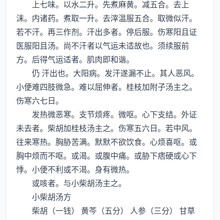
上七味。以水二升。先煮麻黄。减五合。去上
沫。内诸药。煮取一升。去滓温服五合。取微似汗。
若不汗。再三作剂。汗出多者。停后服。伤寒阳且证
医服阳且汤。尚不汗者以气运未适故也。须续服前
方。后得气运适者。肌肉即和谐。
仍 汗出也。大阳病。发汗遂漏不止。其人恶风。
小便难四肢微急。难以屈伸者。桂枝加附子汤主之。
伤寒六七日。
发热微恶寒。支节烦疼。微呕。心下支结。外证
未去者。柴胡加桂枝汤主之。伤寒五六日。若中风。
往来寒热。胸胁苦满。默默不欲饮食。心烦喜呕。或
胸中烦而不呕。或渴。或腹中痛。或胁下痞硬或心下
悸。小便不利或不渴。身有微热。
或咳者。与小柴胡汤主之。
小柴胡汤方
柴胡（一钱） 黄芩（五分） 人参（三分） 甘草