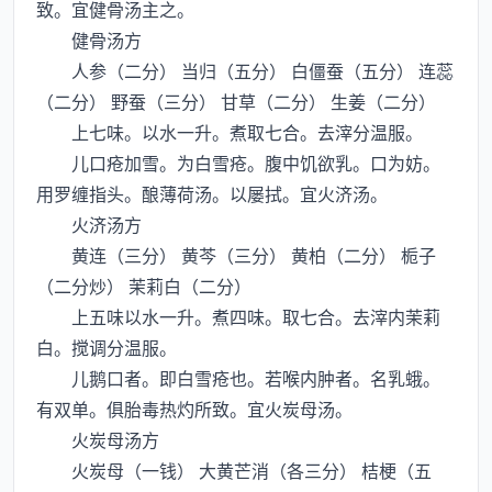
致。宜健骨汤主之。
健骨汤方
人参（二分） 当归（五分） 白僵蚕（五分） 连蕊
（二分） 野蚕（三分） 甘草（二分） 生姜（二分）
上七味。以水一升。煮取七合。去滓分温服。
儿口疮加雪。为白雪疮。腹中饥欲乳。口为妨。
用罗缠指头。酿薄荷汤。以屡拭。宜火济汤。
火济汤方
黄连（三分） 黄芩（三分） 黄柏（二分） 栀子
（二分炒） 茉莉白（二分）
上五味以水一升。煮四味。取七合。去滓内茉莉
白。搅调分温服。
儿鹅口者。即白雪疮也。若喉内肿者。名乳蛾。
有双单。俱胎毒热灼所致。宜火炭母汤。
火炭母汤方
火炭母（一钱） 大黄芒消（各三分） 桔梗（五