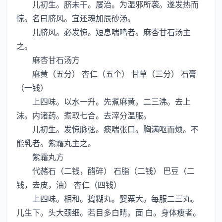
儿初生。脐未干。屡治。为湿邪所袭。遂发热而
惊。名曰脐风。宜还魂加辰砂汤。
儿脐风。必发惊。短息喘鸣者。麻杏甘石汤主
之。
麻杏甘石汤方
麻黄（五分） 杏仁（五个） 甘草（三分） 石膏
（一钱）
上四味。以水一升。先煮麻黄。二三沸。去上
沫。内诸药。煮取七合。去滓分温服。
儿初生。发惊脉弦。痰喘张口。胸满呕而烦。不
能乳者。紫霜丸主之。
紫霜丸方
代赭石（二钱，醋碎） 石脂（二钱） 巴豆（二
钱，去皮，油） 杏仁（四钱）
上四味。相和。捣糊丸。婴粟大。每服二三丸。
儿生下。头大颈细。若目多白睛。面 白。身体瘦者。