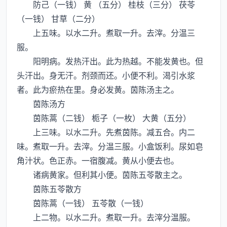
防己（一钱） 黄 （五分） 桂枝（三分） 茯苓
（一钱） 甘草（二分）
上五味。以水二升。煮取一升。去滓。分温三
服。
阳明病。发热汗出。此为热越。不能发黄也。但
头汗出。身无汗。剂颈而还。小便不利。渴引水浆
者。此为瘀热在里。身必发黄。茵陈汤主之。
茵陈汤方
茵陈蒿（二钱） 栀子（一枚） 大黄（五分）
上三味。以水二升。先煮茵陈。减五合。内二
味。煮取一升。去滓。分温三服。小盒饭利。尿如皂
角汁状。色正赤。一宿腹减。黄从小便去也。
诸病黄家。但利其小便。茵陈五苓散主之。
茵陈五苓散方
茵陈蒿（一钱） 五苓散（一钱）
上二物。以水二升。煮取一升。去滓分温服。