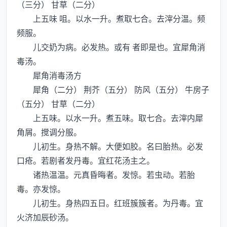
（三分） 甘草（二分）
上五味 咀。以水一升。煮取七合。去滓分温。频
频服。
儿交奶为病。必发热。或有 者即是也。宜犀角消
毒汤。
犀角消毒汤方
犀角（二分） 荆芥（五分） 防风（五分） 牛房子
（五分） 甘草（二分）
上五味。以水一升。煮五味。取七合。去滓内犀
角屑。搅调分服。
儿初生。身热不解。大便如胶。名曰胎热。必发
口疮。若剧者发丹毒。宜红花汤主之。
诸热温温。元真昏晦者。发惊。若虫动。若胎
毒。亦发惊。
儿初生。身热四五日。红班簇簇者。为丹毒。宜
火济加辰砂汤。