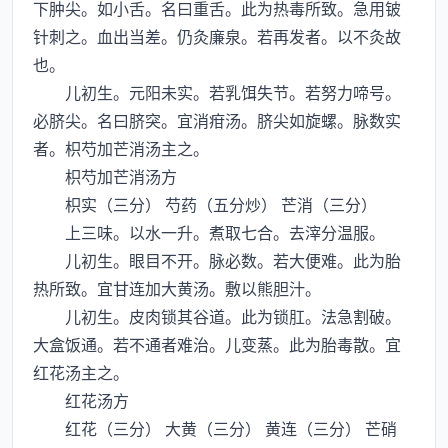
下肿尖。如小舌。名曰重舌。此为热毒所致。急用铍
针刺之。血出当差。仍灸廉泉。若再发者。以不灸故
也。
儿初生。元阳未实。若乳饵失节。若努力啼号。
必脐尖。名曰脐突。宜消疳汤。脐尖如旋螺。脉数实
者。枳芍加芒消汤主之。
枳芍加芒消汤方
枳实（三分） 芍药（五分炒） 芒消（三分）
上三味。以水一升。煮取七合。去滓分温服。
儿初生。眼目不开。脉必数。若大便难。此为胎
热所致。宜甘连加大黄汤。敷以熊胆汁。
儿初生。皮肉锁其谷道。此为锁肛。法急割破。
大盒饭通。若不通者难治。儿变蒸。此为胎毒散。宜
红花汤主之。
红花汤方
红花（三分） 大黄（三分） 黄连（三分） 芒硝