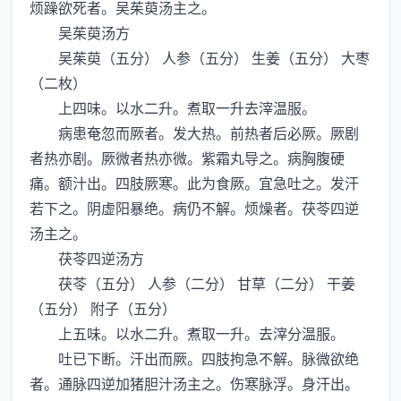
烦躁欲死者。吴茱萸汤主之。
吴茱萸汤方
吴茱萸（五分） 人参（五分） 生姜（五分） 大枣
（二枚）
上四味。以水二升。煮取一升去滓温服。
病患奄忽而厥者。发大热。前热者后必厥。厥剧
者热亦剧。厥微者热亦微。紫霜丸导之。病胸腹硬
痛。额汁出。四肢厥寒。此为食厥。宜急吐之。发汗
若下之。阴虚阳暴绝。病仍不解。烦燥者。茯苓四逆
汤主之。
茯苓四逆汤方
茯苓（五分） 人参（二分） 甘草（二分） 干姜
（五分） 附子（五分）
上五味。以水二升。煮取一升。去滓分温服。
吐已下断。汗出而厥。四肢拘急不解。脉微欲绝
者。通脉四逆加猪胆汁汤主之。伤寒脉浮。身汗出。