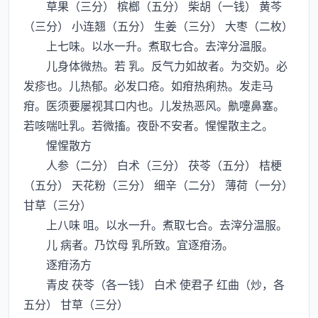
草果（三分） 槟榔（五分） 柴胡（一钱） 黄芩
（三分） 小连翘（五分） 生姜（三分） 大枣（二枚）
上七味。以水一升。煮取七合。去滓分温服。
儿身体微热。若 乳。反气力如故者。为交奶。必
发疹也。儿热郁。必发口疮。如疳热痢热。发走马
疳。医须要屡视其口内也。儿发热恶风。鼽嚏鼻塞。
若咳喘吐乳。若微搐。夜卧不安者。惺惺散主之。
惺惺散方
人参（二分） 白术（三分） 茯苓（五分） 桔梗
（五分） 天花粉（三分） 细辛（二分） 薄荷（一分）
甘草（三分）
上八味 咀。以水一升。煮取七合。去滓分温服。
儿 病者。乃饮母 乳所致。宜逐疳汤。
逐疳汤方
青皮 茯苓（各一钱） 白术 使君子 红曲（炒，各
五分） 甘草（三分）