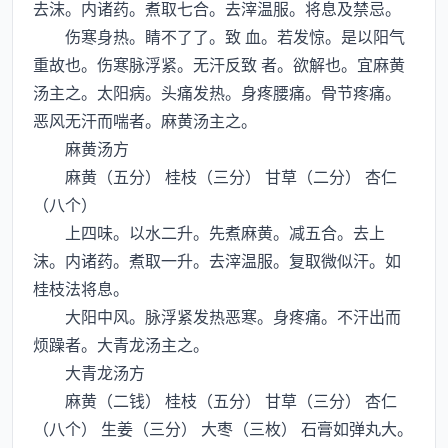
去沫。内诸药。煮取七合。去滓温服。将息及禁忌。
伤寒身热。睛不了了。致 血。若发惊。是以阳气
重故也。伤寒脉浮紧。无汗反致 者。欲解也。宜麻黄
汤主之。太阳病。头痛发热。身疼腰痛。骨节疼痛。
恶风无汗而喘者。麻黄汤主之。
麻黄汤方
麻黄（五分） 桂枝（三分） 甘草（二分） 杏仁
（八个）
上四味。以水二升。先煮麻黄。减五合。去上
沫。内诸药。煮取一升。去滓温服。复取微似汗。如
桂枝法将息。
大阳中风。脉浮紧发热恶寒。身疼痛。不汗出而
烦躁者。大青龙汤主之。
大青龙汤方
麻黄（二钱） 桂枝（五分） 甘草（三分） 杏仁
（八个） 生姜（三分） 大枣（三枚） 石膏如弹丸大。