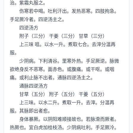
治。紫霜丸服之。
伤寒若中喝。吐利汗出。发热恶寒。四肢拘急。
手足厥冷者。四逆汤主之。
四逆汤方
附子（三分） 干姜（三分） 甘草（三分）
上三味 咀。以水一升。煮取七合。去滓分温再
服。
少阴病。下利清谷。里寒外热。手足厥逆。脉微
欲绝身反不恶寒。面赤色。或腹痛。或干呕。或咽
痛。或利止脉不出者。通脉四逆汤主之。
通脉四逆汤方
甘草（五分） 附子（五分） 干姜（五分）
上三味。以水二升。煮取一升。去滓。分温再
服。其脉即出者愈。
身体暴厥。以阴阳难顺接故也。若脉滑而厥者。
热厥也。宜白虎加桂枝汤。少阴病吐利。手足厥冷。