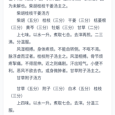
为未解也。柴胡桂枝干姜汤主之。
柴胡桂枝干姜汤方
柴胡（五分） 桂枝（三分） 干姜（三分） 栝蒌根
（三分） 黄芩（三分） 牡蛎（三分） 甘草（二分）
上七味。以水一升。煮取七合。去滓再煎。二三
沸。分温服。
风湿相搏。身体疼烦。不能自转侧。不呕不渴。
脉浮虚而涩者。桂枝附子汤主之。风湿相搏。骨节烦
疼掣痛。不得屈伸。近之则痛剧。汗出短气。小便不
利。恶风不欲去衣。或身微肿者。甘草附子汤主之。
甘草附子汤方
甘草（五分） 附子（三分） 白术（五分） 桂枝
（三分）
上四味。以水一升。煮取七合。去滓。分温三
服。