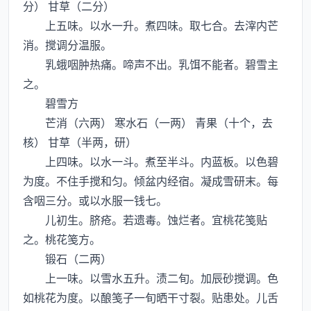
分） 甘草（二分）
上五味。以水一升。煮四味。取七合。去滓内芒
消。搅调分温服。
乳蛾咽肿热痛。啼声不出。乳饵不能者。碧雪主
之。
碧雪方
芒消（六两） 寒水石（一两） 青果（十个，去
核） 甘草（半两，研）
上四味。以水一斗。煮至半斗。内蓝板。以色碧
为度。不住手搅和匀。倾盆内经宿。凝成雪研末。每
含咽三分。或以水服一钱七。
儿初生。脐疮。若遗毒。蚀烂者。宜桃花笺贴
之。桃花笺方。
锻石（二两）
上一味。以雪水五升。渍二旬。加辰砂搅调。色
如桃花为度。以酿笺子一旬晒干寸裂。贴患处。儿舌