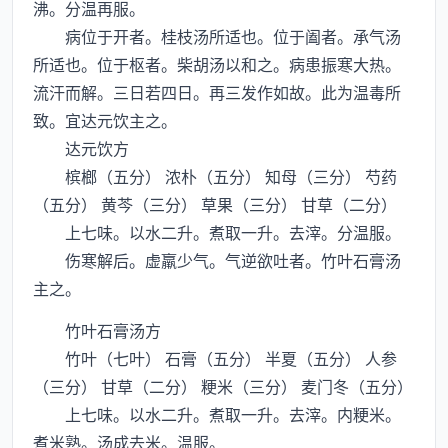
沸。分温再服。
病位于开者。桂枝汤所适也。位于阖者。承气汤
所适也。位于枢者。柴胡汤以和之。病患振寒大热。
流汗而解。三日若四日。再三发作如故。此为温毒所
致。宜达元饮主之。
达元饮方
槟榔（五分） 浓朴（五分） 知母（三分） 芍药
（五分） 黄芩（三分） 草果（三分） 甘草（二分）
上七味。以水二升。煮取一升。去滓。分温服。
伤寒解后。虚羸少气。气逆欲吐者。竹叶石膏汤
主之。
竹叶石膏汤方
竹叶（七叶） 石膏（五分） 半夏（五分） 人参
（三分） 甘草（二分） 粳米（三分） 麦门冬（五分）
上七味。以水二升。煮取一升。去滓。内粳米。
煮米熟。汤成去米。温服。