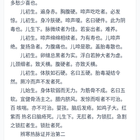
多愁少喜也。
儿初生。遍身赤。胸腹硬。啼声吃吃者。必发
惊。儿初生。身冷肤硬。啼声嗄。名曰硬件。此为阴
毒也。儿生下。脉微续者为佳。若妄出者。难养。
儿初生。啼声绵绵相续者。为有寿也。儿啼声
绝。复扬急者。为腹痛也。儿啼是歌。盖胎毒散也。
儿初生。卵缝总黑者为实。浮白若肿大者为虚。
儿颈细者。致夭横。腹硬者。亦致夭横。
儿初生。体肤如石硬。名曰五硬。胎毒凝结令
然。厥冷而声不发者死。
儿始生。身体软弱而无力。为筋骨不成。名曰五
软。宜健骨汤主之。腊内脐风。发惊而呕者不可治。
百 咳喘。亦不可治。婴孩。脑后发疮。如鸡子大。红
紫而 热名曰脑疮死。儿生下。无肛者。为锁肛。急割
之锁肛者生。锁肚者死。
辨寒热脉证并治第二