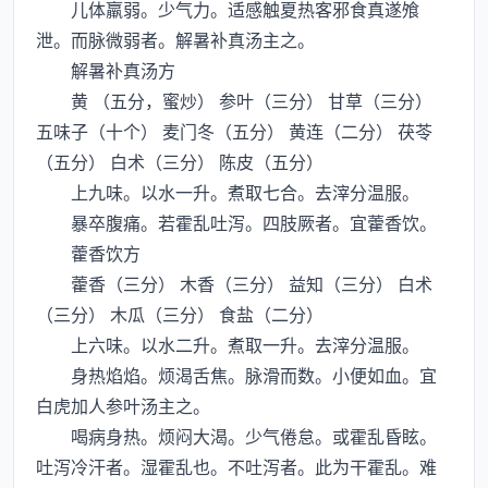
儿体羸弱。少气力。适感触夏热客邪食真遂飧
泄。而脉微弱者。解暑补真汤主之。
解暑补真汤方
黄 （五分，蜜炒） 参叶（三分） 甘草（三分）
五味子（十个） 麦门冬（五分） 黄连（二分） 茯苓
（五分） 白术（三分） 陈皮（五分）
上九味。以水一升。煮取七合。去滓分温服。
暴卒腹痛。若霍乱吐泻。四肢厥者。宜藿香饮。
藿香饮方
藿香（三分） 木香（三分） 益知（三分） 白术
（三分） 木瓜（三分） 食盐（二分）
上六味。以水二升。煮取一升。去滓分温服。
身热焰焰。烦渴舌焦。脉滑而数。小便如血。宜
白虎加人参叶汤主之。
喝病身热。烦闷大渴。少气倦怠。或霍乱昏眩。
吐泻冷汗者。湿霍乱也。不吐泻者。此为干霍乱。难