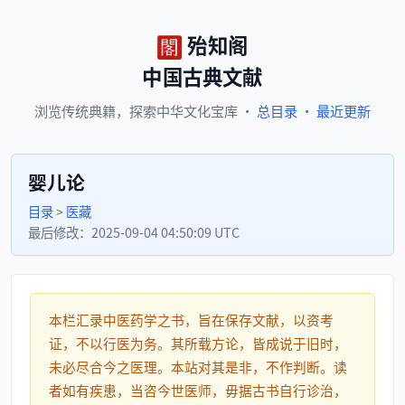
殆知阁
中国古典文献
浏览
传统典籍，
探索
中华文化宝库
·
总目录
·
最近更新
婴儿论
目录
>
医藏
最后修改：
2025-09-04 04:50:09 UTC
本栏汇录中医药学之书，旨在保存文献，以资考
证，不以行医为务。其所载方论，皆成说于旧时，
未必尽合今之医理。本站对其是非，不作判断。读
者如有疾患，当咨今世医师，毋据古书自行诊治，