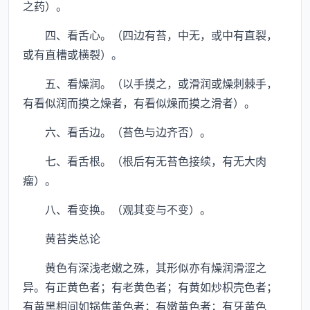
之药）。
四、看舌心。（四边有苔，中无，或中有直裂，
或有直槽或横裂）。
五、看燥润。（以手摸之，或滑润或燥刺棘手，
有看似润而摸之燥者，有看似燥而摸之滑者）。
六、看舌边。（苔色与边齐否）。
七、看舌根。（根后有无苔色接续，有无大肉
瘤）。
八、看变换。（观其变与不变）。
黄苔类总论
黄色有深浅老嫩之殊，其形似亦有燥润滑涩之
异。有正黄色者；有老黄色者；有黄如炒枳壳色者；
有黄黑相间如锅焦黄色者；有嫩黄色者；有牙黄色