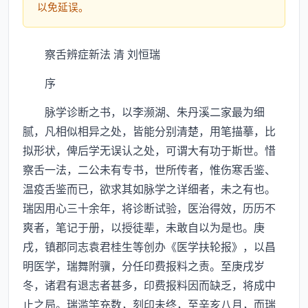
以免延误。
察舌辨症新法 清 刘恒瑞
序
脉学诊断之书，以李濒湖、朱丹溪二家最为细
腻，凡相似相异之处，皆能分别清楚，用笔描摹，比
拟形状，俾后学无误认之处，可谓大有功于斯世。惜
察舌一法，二公未有专书，世所传者，惟伤寒舌鉴、
温疫舌鉴而已，欲求其如脉学之详细者，未之有也。
瑞因用心三十余年，将诊断试验，医治得效，历历不
爽者，笔记于册，以授徒辈，未敢自以为是也。庚
戌，镇郡同志袁君桂生等创办《医学扶轮报》，以昌
明医学，瑞舞附骥，分任印费报料之责。至庚戌岁
冬，诸君有退志者甚多，印费报料因而缺乏，将成中
止之局。瑞滥竽充数，刻印未终，至辛亥八月，而瑞