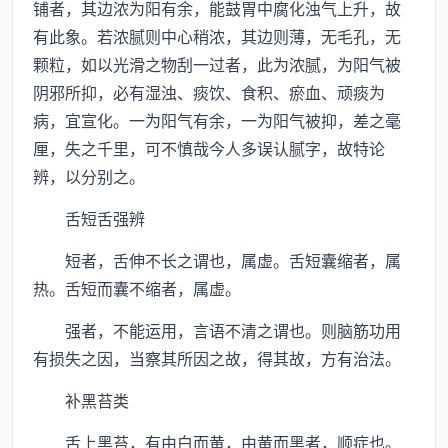
铺者，其边浓为阳有余，能鼓胃中腐化浊气上升，故
有此象。若浓腻则中心稍浓，其边则薄，无毛孔，无
颗粒，如以光滑之物刮一过者，此为浓腻，为阳气被
阴邪所抑，必有湿浊、痰饮、食积、瘀血、顽痰为
病，宜宣化。一为阳气有余，一为阳气被抑，差之毫
厘，失之千里，可不慎哉今人多误认腻字，故特论
辨，以分别之。
舌短舌强辨
短者，舌伸不长之谓也，属虚。舌短囊缩者，属
热。舌短而囊不缩者，属虚。
强者，不能运用，言语不清之谓也。则脑筋功用
有损失之因，当察其所因之故，得其故，方有治法。
补黑苔类
舌上黑苔，有由白而黄，由黄而黑者，顺症也。