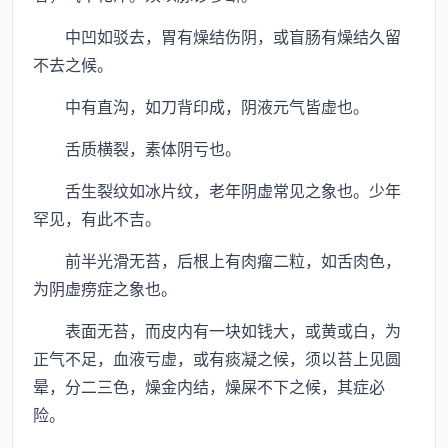
中凹如驳去，胃有燥结伤阴，或盲肠有燥结久留
不去之候。
中有直沟，如刀背印成，阴液元气皆虚也。
舌质横裂，素体阴亏也。
舌生裂纹如冰片纹，老年阴虚常见之象也。少年
罕见，有此不吉。
前半光滑无苔，后根上有肉瘤二粒，如舌肉色，
为阴虚痨症之象也。
表面无苔，而皮内有一块如钱大，或黄或白，为
正气不足，血液亏虚，或有痰凝之候，须以苔上见圆
晕，分二三色，燥金内结，燥屎不下之候，其症必
险。