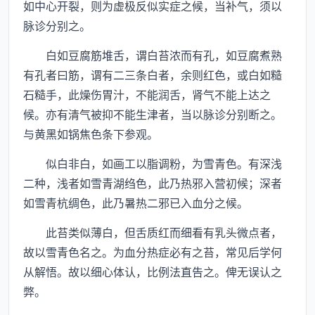
如中心开裂，则为虚极反似实症之候，当补气，须以
脉诊分别之。
白如豆腐筋堆舌，谓白苔浓而有孔，如豆腐煮熟
有孔者曰筋，谓有二三条白者，余则红色，或白如糙
石糙手，此燥伤胃汁，不能润舌，肾气不能上达之
候。亦有清气被抑不能生津者，当以脉诊分别断之。
与黄黑如锅焦色条下参观。
似白非白，如画工以脂调粉，为雪青色。有深浅
二种，浅者如雪青湖绉色，此乃热邪入营初候；深者
如雪青杭绸色，此乃暑热二邪已入血分之候。
此苔类似薄白，但舌质红而细看有乳头微点者，
故以雪青色名之。为血分热症必有之苔，常见后学何
从解悟。故以细心体认，比例法直告之。俾无误认之
弊。