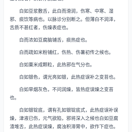
白如豆浆敷舌，此白而滑润，伤寒、中寒、湿
邪、痰饮等病也。以脉诊分别断之。但薄白不润泽，
舌质不甚红者，伤燥表症也。
白而浓如豆腐脑铺舌，痰热症也。
白而疏如米粉铺红，伤热、伤暑初传之候也。
白如粟米成颗粒，此热邪在气分也。
白如银色，谓光亮如银，此热症误补之变苔也。
白如旱烟灰色，不问润燥，皆热症误燥之变苔
也。
白如银锭底，谓有孔如银锭底式，此热症误补误
燥，津液已伤，元气欲陷，邪将深入之候也白如豆腐
渣堆舌，此热症误燥，腐浊积滞胃中，欲作下症也。