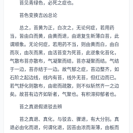
苔见青绿色，必死之症也。
苔色变换吉凶总论
总之，苔黄为正，白次之，无论何症，若用药
当，皆由白而黄，由黄而退，由退复生新薄白苔，此
谓顺象。无论何症，若用药不当，则由黄而白，由白
而灰，由灰而黑，由活苔变为死苔，此逆象化苔化，
气散布苔亦散布，气凝聚而结，苔亦凝聚而结。气结
于一边，苔亦结于一边。故气郁之症，苔边整齐，如
石阶之起边线，线内有苔，线外无苔，但红边而已。
若气舒化则散布，由密而疏散，则不似斩然齐一之边
矣。故苔有边齐如斩者，气聚也。有积滞抑郁者也。
苔之真退假退驳去辨
苔之真退、真化，与驳去、骤退，有大分别。真
退必由化而退，何谓化退，因苔由浓而渐薄，由板而