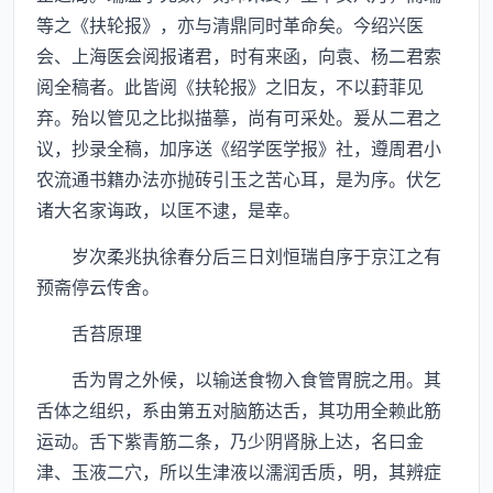
等之《扶轮报》，亦与清鼎同时革命矣。今绍兴医
会、上海医会阅报诸君，时有来函，向袁、杨二君索
阅全稿者。此皆阅《扶轮报》之旧友，不以葑菲见
弃。殆以管见之比拟描摹，尚有可采处。爰从二君之
议，抄录全稿，加序送《绍学医学报》社，遵周君小
农流通书籍办法亦抛砖引玉之苦心耳，是为序。伏乞
诸大名家诲政，以匡不逮，是幸。
岁次柔兆执徐春分后三日刘恒瑞自序于京江之有
预斋停云传舍。
舌苔原理
舌为胃之外候，以输送食物入食管胃脘之用。其
舌体之组织，系由第五对脑筋达舌，其功用全赖此筋
运动。舌下紫青筋二条，乃少阴肾脉上达，名曰金
津、玉液二穴，所以生津液以濡润舌质，明，其辨症