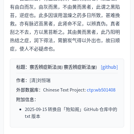
有由白而灰，由灰而黑，不由黄而黑者，此谓之黑陷
苔，逆症也。此多因误用温燥之药多日所致，甚难挽
救。亦有脉迟苔黑者，此肾命不足，以辨真伪。真者
刮之不去，方以黑苔断之。其由黄而黑者，此乃阳明
热结之症，润下得法，胃腑炭气得以外出也，故曰顺
症，使人不必疑虑也。
标题：
察舌辨症新法
察舌辨症新法
[github]
(简)
(繁)
作者：
[清]刘恒瑞
外部数据库：
Chinese Text Project:
ctp:wb501408
附加信息：
2025-09-15 转换自「殆知阁」GitHub 仓库中的
txt 版本