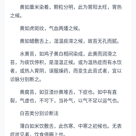
黄如粟米染着，颗粒分明，此为胃阳太旺，胃热
之候。
黄如虎斑纹，气血两燔之候。
黄如蜡敷舌上，湿温痰滞之候，故苔无孔而腻。
水黄苔，如鸡子黄白相间染成，此黄而润滑之
苔，为痰饮停积，是湿温正候。或为温热症而有水饮
者，或热入胃阴，误服燥药，而变生此苔式者，宜以
诊脉分别断之。
黄腐苔，如豆渣炒黄堆舌，下症也。如中有直
裂，气虚也，不可下，当补气，以气不足以运气也。
白苔类分别诊断法
薄白如米饮敷舌，此伤寒、中寒之初候也。无表
症状见者，饮食停膈上也。