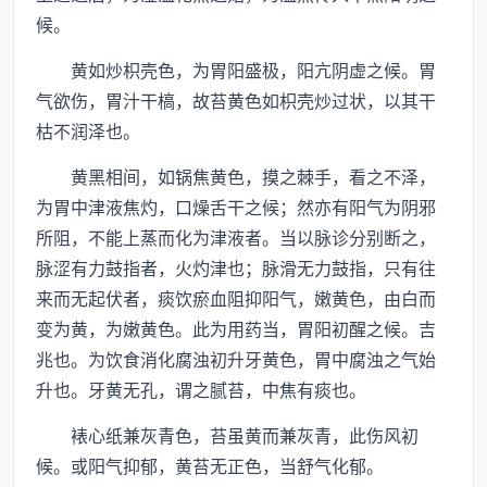
候。
黄如炒枳壳色，为胃阳盛极，阳亢阴虚之候。胃
气欲伤，胃汁干槁，故苔黄色如枳壳炒过状，以其干
枯不润泽也。
黄黑相间，如锅焦黄色，摸之棘手，看之不泽，
为胃中津液焦灼，口燥舌干之候；然亦有阳气为阴邪
所阻，不能上蒸而化为津液者。当以脉诊分别断之，
脉涩有力鼓指者，火灼津也；脉滑无力鼓指，只有往
来而无起伏者，痰饮瘀血阻抑阳气，嫩黄色，由白而
变为黄，为嫩黄色。此为用药当，胃阳初醒之候。吉
兆也。为饮食消化腐浊初升牙黄色，胃中腐浊之气始
升也。牙黄无孔，谓之腻苔，中焦有痰也。
裱心纸兼灰青色，苔虽黄而兼灰青，此伤风初
候。或阳气抑郁，黄苔无正色，当舒气化郁。