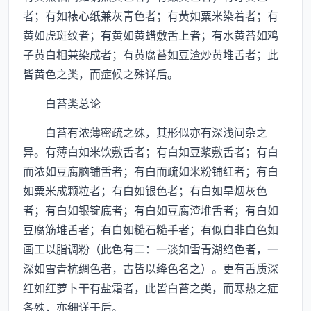
者；有如裱心纸兼灰青色者；有黄如粟米染着者；有
黄如虎斑纹者；有黄如黄蜡敷舌上者；有水黄苔如鸡
子黄白相兼染成者；有黄腐苔如豆渣炒黄堆舌者；此
皆黄色之类，而症候之殊详后。
白苔类总论
白苔有浓薄密疏之殊，其形似亦有深浅间杂之
异。有薄白如米饮敷舌者；有白如豆浆敷舌者；有白
而浓如豆腐脑铺舌者；有白而疏如米粉铺红者；有白
如粟米成颗粒者；有白如银色者；有白如旱烟灰色
者；有白如银锭底者；有白如豆腐渣堆舌者；有白如
豆腐筋堆舌者；有白如糙石糙手者；有似白非白色如
画工以脂调粉（此色有二：一淡如雪青湖绉色者，一
深如雪青杭绸色者，古皆以绛色名之）。更有舌质深
红如红萝卜干有盐霜者，此皆白苔之类，而寒热之症
各殊，亦细详于后。