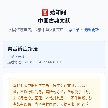
殆知阁
中国古典文献
浏览
传统典籍，
探索
中华文化宝库
·
总目录
·
最近更新
察舌辨症新法
目录
>
医藏
最后修改：
2018-11-26 22:44:40 UTC
本栏汇录中医药学之书，旨在保存文献，以资考
证，不以行医为务。其所载方论，皆成说于旧时，
未必尽合今之医理。本站对其是非，不作判断。读
者如有疾患，当咨今世医师，毋据古书自行诊治，