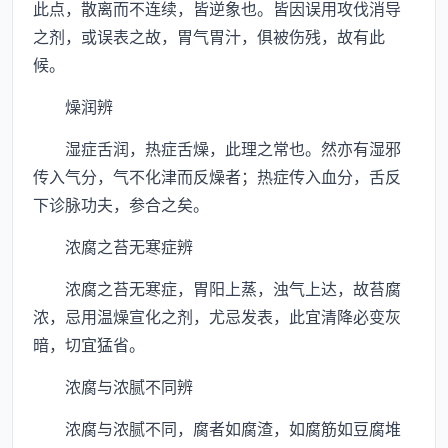
此点，散离而不连续，皆逆象也。皆因误用攻伐消导
之剂，或误表之故，胃气胃汁，俱被伤残，故有此
候。
燥润辨
湿症舌润，热症舌燥，此理之常也。然亦有湿邪
传入气分，气不化津而反燥者；热症传入血分，舌反
下诊脉功夫，参合之矣。
浓腐之苔无寒症辨
浓腐之苔无寒症，胃阳上蒸，浊气上达，故苔腐
浓，忌用温燥宣化之剂，尤忌发表，此宜清降必变灰
暗，切宜猛省。
浓腐与浓腻不同辨
浓腐与浓腻不同，腐者如腐渣，如腐筋如豆腐堆