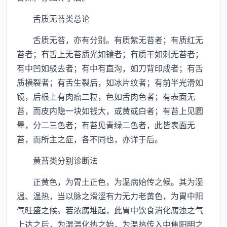
舌质无苔类总论
舌质无苔，亦有分别。有质紫无苔者；有质红无
苔者；有舌上无苔质光如镜者；有质干如刺无苔者；
有中凹如驳去者；有中有直沟，如刀背印成者；有舌
质横裂者；有舌生裂后，如冰片纹者；有前半光滑如
镜，后根上有肉瘤二粒，色如舌肉色者；有表面无
苔，而皮内隐一块如钱大，或黄或白者；有苔上见圆
晕，分二三色者；有苔见青绿二色者，此皆表面无
苔，而所主之症，各不同也，亦详于后。
黄苔类分别诊断法
正黄色，为胃土正色，为温病始传之候。其为湿
温、温热，当以脉之滑涩有力无力老黄色，为胃中阳
气旺盛之候。若浓腐堆起，此胃中饮食消化腐浊之气
上达之后，为湿温化热之始，为温热传入中焦阳明之