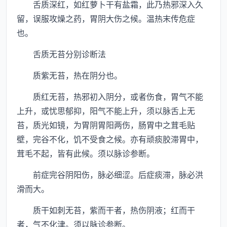
舌质深红，如红萝卜干有盐霜，此乃热邪深入久
留，误服攻燥之药，胃阴大伤之候。温热末传危症
也。
舌质无苔分别诊断法
质紫无苔，热在阴分也。
质红无苔，热邪初入阴分，或者伤食，胃气不能
上升，或忧思郁抑，阳气不能上升，须以脉舌上无
苔，质光如镜，为胃阴胃阳两伤，肠胃中之茸毛贴
壁，完谷不化，饥不受食之候。亦有顽痰胶滞胃中，
茸毛不起，皆有此候。须以脉诊参断。
前症完谷阴阳伤，脉必细涩。后症痰滞，脉必洪
滑而大。
质干如刺无苔，紫而干者，热伤阴液；红而干
者，气不化津。须以脉诊参断。