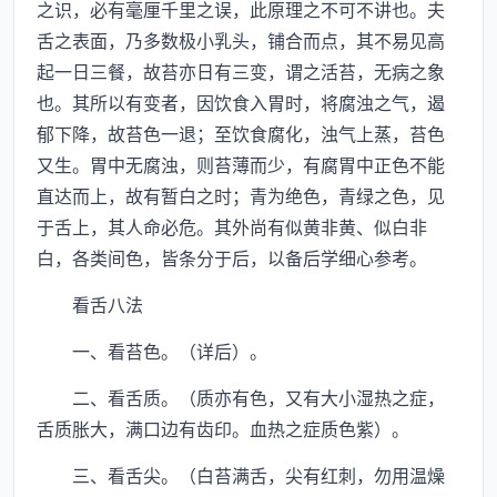
之识，必有毫厘千里之误，此原理之不可不讲也。夫
舌之表面，乃多数极小乳头，铺合而点，其不易见高
起一日三餐，故苔亦日有三变，谓之活苔，无病之象
也。其所以有变者，因饮食入胃时，将腐浊之气，遏
郁下降，故苔色一退；至饮食腐化，浊气上蒸，苔色
又生。胃中无腐浊，则苔薄而少，有腐胃中正色不能
直达而上，故有暂白之时；青为绝色，青绿之色，见
于舌上，其人命必危。其外尚有似黄非黄、似白非
白，各类间色，皆条分于后，以备后学细心参考。
看舌八法
一、看苔色。（详后）。
二、看舌质。（质亦有色，又有大小湿热之症，
舌质胀大，满口边有齿印。血热之症质色紫）。
三、看舌尖。（白苔满舌，尖有红刺，勿用温燥