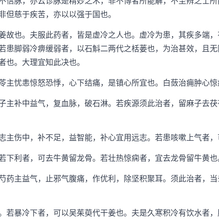
不信脉，亦云诊脉是精妙之术，非不博者所能解，不至辨之士所
非但慈于疾苦，亦以以强于国也。
故也。夫服此药者，皆是虚冷之人也。虚冷为患，其疾多端，
若患脚弱冷痹缓弱者，以石斛二两代之栝蒌也，为治甚效，且无
者也。大理宜知此决也。
主忧恚惊怒恐悸，心下结痛，是镇心所宜也。白蔹治痈肿心惊
主补中益气，复血脉，破石淋。若疾源须此治者，留麻子去茯
主伤中，补不足，益智能，补心宜用远志。若患咳嗽上气者，
下利者，可去牛黄留龙骨。若壮热惊痫者，宜去龙骨留牛黄也
药主益气，止邪气腹痛，作优利，除坚积聚耳。须此治者，当
若暴冷下者，可以吴茱萸代干姜也。夫是久寒积冷有饮水者，