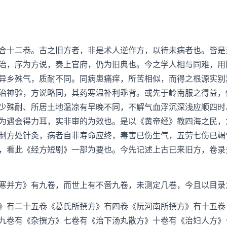
十二卷。古之旧方者，非是术人逆作方，以待未病者也。皆是
治，序为方说，奏上官府，仍为旧典也。今之学人相与同难，用
异乡殊气，质耐不同。同病患痛痒，所苦相似，而得之根源实别
治神验，方说略同，其药寒温补利乖背。或先于岭南服之得益，
少殊耐、所居土地温凉有早晚不同，不解气血浮沉深浅应顺四时
为遇会得力耳，实非审的为效也。是以《黄帝经》教四海之民，
制方处针灸，病者自非寿命应终，毒害已伤生气，五劳七伤已竭
，看此《经方短剧》一部为要也。今先记述上古已来旧方，卷录
并方》有九卷，而世上有不啻九卷，未测定几卷，今且以目录
有二十五卷《葛氏所撰方》有四卷《阮河南所撰方》有十五卷
九卷有《杂撰方》七卷有《治下汤丸散方》十卷有《治妇人方》