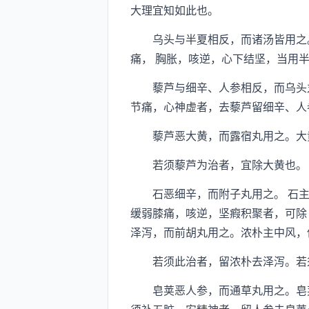
大理宜知如此也。
乌头与半夏相反，而诸汤皆用之。
痛， 胸胀，咳逆，心下结坚，当用
藜芦与细辛、人参相反，而乌头丸
节痛，心神虚者，去藜芦留细辛、人
藜芦恶大黄，而露宿丸用之。大黄
若须藜芦为治者，宜除大黄也。
石恶细辛，而附子丸用之。 石主寒
缓弱膝痛，咳逆，坚瘕积聚者，可除
泽泻，而前胡丸用之。浓朴主中风，
若须此治者，留浓朴去泽泻。若须
皂荚恶人参，而通草丸用之。皂荚