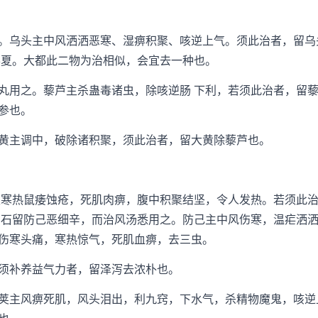
乌头主中风洒洒恶寒、湿痹积聚、咳逆上气。须此治者，留乌
半夏。大都此二物为治相似，会宜去一种也。
用之。藜芦主杀蛊毒诸虫，除咳逆肠 下利，若须此治者，留藜
参也。
主调中，破除诸积聚，须此治者，留大黄除藜芦也。
热鼠痿蚀疮，死肌肉痹，腹中积聚结坚，令人发热。若须此治
 石留防己恶细辛，而治风汤悉用之。防己主中风伤寒，温疟洒
伤寒头痛，寒热惊气，死肌血痹，去三虫。
补养益气力者，留泽泻去浓朴也。
主风痹死肌，风头泪出，利九窍，下水气，杀精物魔鬼，咳逆