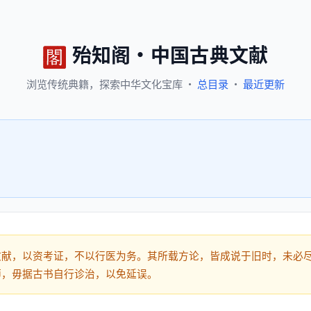
殆知阁
·
中国古典文献
浏览
传统典籍，
探索
中华文化宝库
·
总目录
·
最近更新
文献，以资考证，不以行医为务。其所载方论，皆成说于旧时，未必
师，毋据古书自行诊治，以免延误。