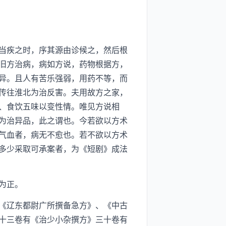
当疾之时，序其源由诊候之，然后根
旧方治病，病如方说，药物根据方，
异。且人有苦乐强弱，用药不等，而
传往淮北为治反害。夫用故方之家，
、食饮五味以变性情。唯见方说相
为治异品，此之谓也。今若欲以方术
气血者，病无不愈也。若不欲以方术
多少采取可承案者，为《短剧》成法
为正。
《辽东都尉广所撰备急方》、《中古
十三卷有《治少小杂撰方》三十卷有