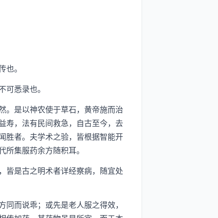
传也。
不可悉录也。
然。是以神农使于草石，黄帝施而治
益寿，法有民间救急，自古至今，去
闻胜者。夫学术之验，皆根据智能开
代所集服药余方随积耳。
，皆是古之明术者详经察病，随宜处
方同而说乖；或先是老人服之得效，