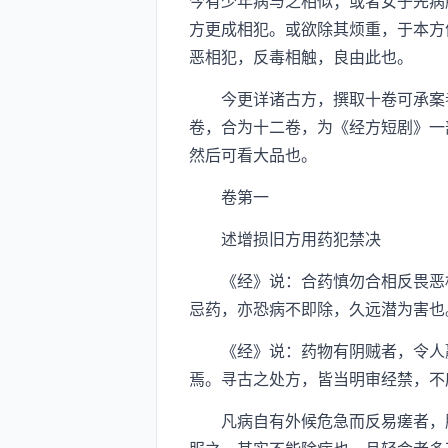
今有少年病与之相似；或者女子先病
方更成相犯。或欲除其烦重，于本方
恶相犯，反毒相触，良由此也。
今更详诸古方，撰取十卷可承案者
卷，合为十二卷，为《经方短剧》一
然后可看大品也。
卷第一
述增损旧方用药犯禁决
《经》说：合药慎勿合相反畏恶相
忌药，亦恐病不即除，久远潜为害也
《经》说：药物有阴贼者，令人羸
焉。寻古之处方，皆当明审经禁，不
凡病自有外候危急而反易瘥者，服