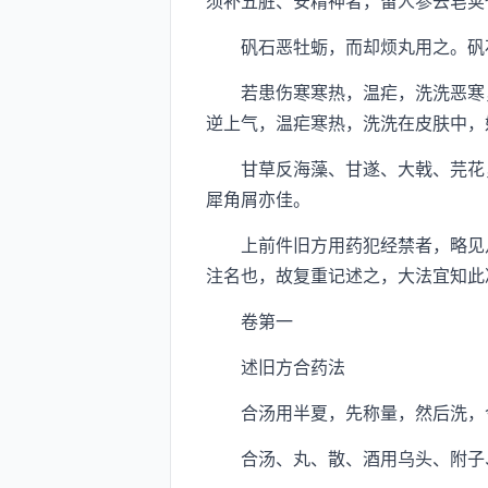
须补五脏、安精神者，留人参去皂荚
矾石恶牡蛎，而却烦丸用之。矾石
若患伤寒寒热，温疟，洗洗恶寒，忧
逆上气，温疟寒热，洗洗在皮肤中，
甘草反海藻、甘遂、大戟、芫花，
犀角屑亦佳。
上前件旧方用药犯经禁者，略见凡
注名也，故复重记述之，大法宜知此
卷第一
述旧方合药法
合汤用半夏，先称量，然后洗，令
合汤、丸、散、酒用乌头、附子、