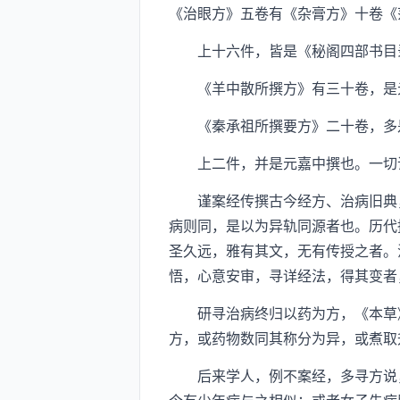
《治眼方》五卷有《杂膏方》十卷《
上十六件，皆是《秘阁四部书目
《羊中散所撰方》有三十卷，是元
《秦承祖所撰要方》二十卷，多是
上二件，并是元嘉中撰也。一切诸
谨案经传撰古今经方、治病旧典，
病则同，是以为异轨同源者也。历代
圣久远，雅有其文，无有传授之者。
悟，心意安审，寻详经法，得其变者
研寻治病终归以药为方，《本草》
方，或药物数同其称分为异，或煮取
后来学人，例不案经，多寻方说，