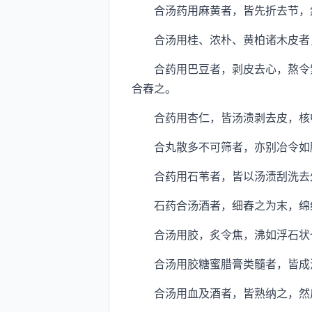
合汤药用麻黄者，皆先折去节，然
合汤用桂、浓朴、黄柏诸木皮者
合药用巴豆者，剥皮去心，熬令紫
合舂之。
合药用杏仁，皆汤渍剥去皮，核
合丸散多不可筛者，亦别冶令如
合药用石苇者，皆以汤渍刮洗去外
石药合汤酒者，细舂之为末，绵
合汤用胶，炙令焦，沸如浮石状也
合汤用胶糖蜜腊膏类髓者，皆成
合汤用血及酒者，皆熟纳之，然