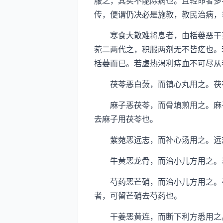
服之，其实不能除病也。且轻命者多
传，便谓仍决必是施教，教民治病，
寒食大散难将息者，由栝蒌恶干姜
菀二两代之，积服两剂无不皆瘥也。
栝蒌而已。若虚热渴利痔血不可尽从
茯苓恶白蔹，而镇心丸用之。茯苓
麻子恶茯苓，而骨填煎用之。麻子
去麻子用茯苓也。
紫菀恶远志，而补心汤用之。远志
牛黄恶龙骨，而治小儿方用之。若
芍药恶芒硝，而治小儿方用之。芍
者，可留芒硝去芍药也。
干姜恶黄连，而断下利方悉用之。