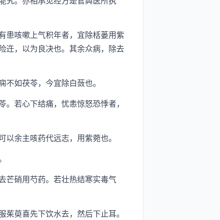
能究。亦相承见经方是官典医所执
有患咳嗽上气积年者，宜除栝蒌用紫
险迕，以为良决也。其余众病，除去
痫不如茯苓，今宜除白蔹也。
苓。若心下结痛，忧恚惊怒恐悸者，
可以余主咳药代远志，用紫菀也。
。
去芒硝用芍药。若壮热结寒实毒气
服茱萸喜先下饮水去，然后下止耳。