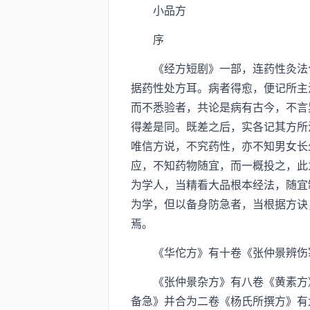
小品方
序
《经方短剧》一部，连药性灸法合
据药性处方耳。病者得愈，便记所主
而不悉验者，共论是病有古今，不言
得差是同。既差之后，实各记其方所
唯信方说，不究药性，亦不知男女长
应，不知药物随宜，而一概投之，此
为学人，当精看大品根本经法，随宜
为学，但以备身防急者，当根据方诀
焉。
《华佗方》有十卷《张仲景辨伤寒
《张仲景杂方》有八卷《黄素方》
备急》并合为二卷《杨氏所撰方》有