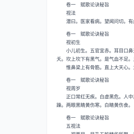
卷一 赋歌论诀秘旨
视法
潜曰。医家看病。望闻问切。有此
卷一 赋歌论诀秘旨
视初生
小儿初生。五官宜赤。耳目口鼻天
夭。坎上坎下有黑气。是气血不足。
惟鼻梁上有骨筋。直上大天心。为
卷一 赋歌论诀秘旨
视周岁
正口常红无疾。白虚黑危。人中黑
躁。两眼黑睛黄伤寒。白睛黄伤食。
卷一 赋歌论诀秘旨
五视法