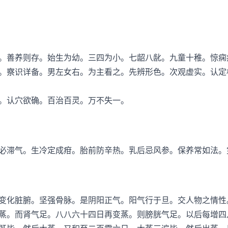
善养则存。始生为幼。三四为小。七龆八龀。九童十稚。惊痫
。察识详备。男左女右。为主看之。先辨形色。次观虚实。认定
认穴欲确。百治百灵。万不失一。
滞气。生冷定成疳。胎前防辛热。乳后忌风参。保养常如法。
化脏腑。坚强骨脉。是阴阳正气。阳气行于旦。交人物之情性
蒸。而肾气足。八八六十四日再变蒸。则膀胱气足。以后每增四