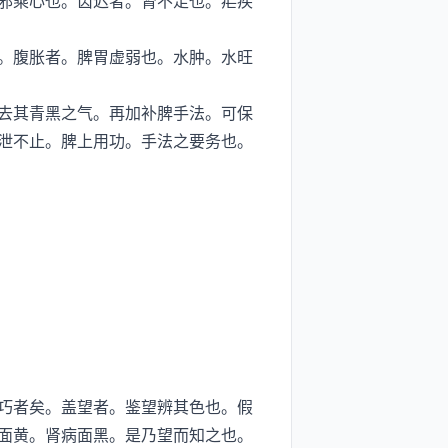
邪乘心也。齿迟者。肾不足也。疟疾
。腹胀者。脾胃虚弱也。水肿。水旺
去其青黑之气。再加补脾手法。可保
泄不止。脾上用功。手法之要务也。
巧者矣。盖望者。鉴望辨其色也。假
面黄。肾病面黑。是乃望而知之也。