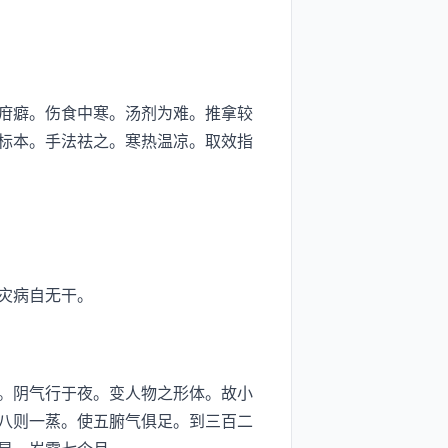
疳癖。伤食中寒。汤剂为难。推拿较
标本。手法祛之。寒热温凉。取效指
灾病自无干。
。阴气行于夜。变人物之形体。故小
八则一蒸。使五腑气俱足。到三百二