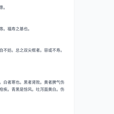
患。
等。福寿之基也。
自不妨。总之双尖框者。容或不寿。
。白者寒也。黑者肾败。黄者脾气伤
疳疾。青黑是惊风。吐泻面黄白。伤