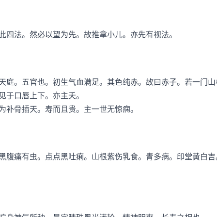
四法。然必以望为先。故推拿小儿。亦先有视法。
庭。五官也。初生气血满足。其色纯赤。故曰赤子。若一门山
见于口唇上下。亦主夭。
补骨插天。寿而且贵。主一世无惊痫。
腹痛有虫。点点黑吐痢。山根紫伤乳食。青多病。印堂黄白吉