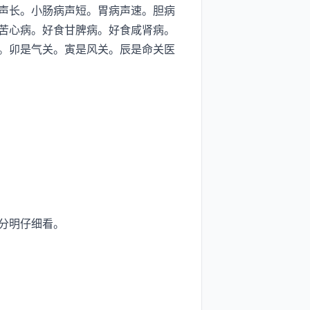
声长。小肠病声短。胃病声速。胆病
苦心病。好食甘脾病。好食咸肾病。
。卯是气关。寅是风关。辰是命关医
分明仔细看。