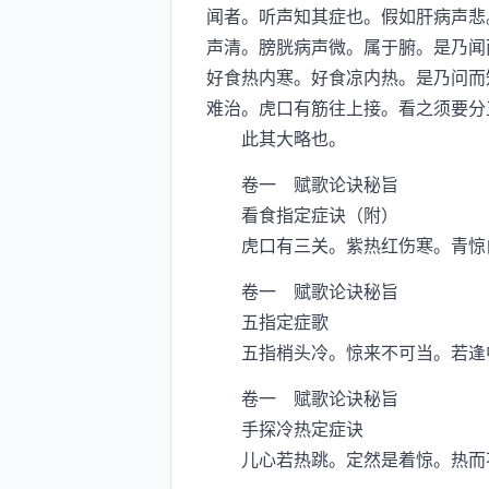
闻者。听声知其症也。假如肝病声悲
声清。膀胱病声微。属于腑。是乃闻
好食热内寒。好食凉内热。是乃问而
难治。虎口有筋往上接。看之须要分
此其大略也。
卷一 赋歌论诀秘旨
看食指定症诀（附）
虎口有三关。紫热红伤寒。青惊白
卷一 赋歌论诀秘旨
五指定症歌
五指梢头冷。惊来不可当。若逢中
卷一 赋歌论诀秘旨
手探冷热定症诀
儿心若热跳。定然是着惊。热而不