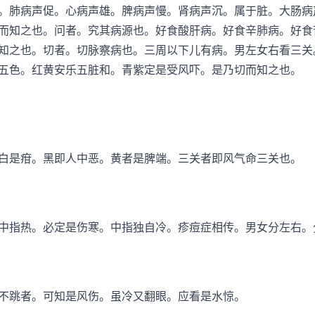
。肺病声促。心病声雄。脾病声慢。肾病声沉。属于脏。大肠病
而知之也。问者。究其病源也。好食酸肝病。好食辛肺病。好食
知之也。切者。切脉察病也。三周以下儿有病。男左女右看三关
五色。红黄安乐五脏和。青紫定是受风吓。是乃切而知之也。
是疳。黑即人中恶。黄者是脾端。三关者即风气命三关也。
指热。必定是伤寒。中指独自冷。疹痘症相传。男女分左右。
跳者。可知是风伤。虽冷又翻眼。应看是水惊。