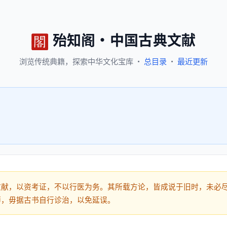
殆知阁
·
中国古典文献
浏览
传统典籍，
探索
中华文化宝库
·
总目录
·
最近更新
文献，以资考证，不以行医为务。其所载方论，皆成说于旧时，未必
师，毋据古书自行诊治，以免延误。