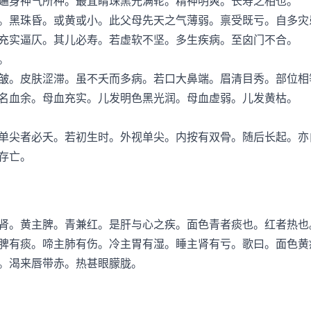
身神气所种。最宜睛珠黑光满轮。精神明爽。长寿之相也。
黑珠昏。或黄或小。此父母先天之气薄弱。禀受既亏。自多灾
实逼仄。其儿必寿。若虚软不坚。多生疾病。至囟门不合。
。
。皮肤涩滞。虽不夭而多病。若口大鼻端。眉清目秀。部位相
血余。母血充实。儿发明色黑光润。母血虚弱。儿发黄枯。
尖者必夭。若初生时。外视单尖。内按有双骨。随后长起。亦
存亡。
。黄主脾。青兼红。是肝与心之疾。面色青者痰也。红者热也
脾有痰。啼主肺有伤。冷主胃有湿。睡主肾有亏。歌曰。面色黄
。渴来唇带赤。热甚眼朦胧。