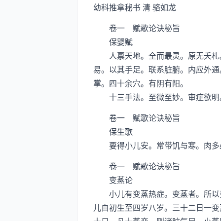
幼科推拿秘书 清 骆如龙
卷一 赋歌论诀秘旨
保婴赋
人禀天地。全而最灵。原无夭札。
易。以其手足。联系脏腑。内应外通
掌。四十余穴。有阴有阳。
十三手法。至微至妙。审症欲明。
卷一 赋歌论诀秘旨
保生歌
要得小儿安。常带饥与寒。肉多必
卷一 赋歌论诀秘旨
变蒸论
小儿有变蒸热症。变蒸者。所以变
儿自初生至四岁八岁。三十二日一变