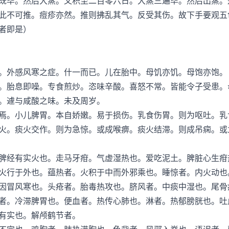
既毕。然后大蒸。又积至二百零六日。大蒸三遍毕。然后出蒸。
不可推。痘疹亦然。推则拂乱其气。反受其伤。故下手要观五
者即是）
外感风寒之症。什一而已。儿在胎中。母饥亦饥。母饱亦饱。
胎息即噪。专食煎炒。恣味辛酸。喜怒不常。皆能令子受患。
。遽与咸酸之味。未及周岁。
。小儿脾胃。本自娇嫩。易于损伤。乳食伤胃。则为呕吐。乳
火。痰火交作。则为急惊。或成喉痹。痰火结滞。则成吊痫。或
经有实火也。走马牙疳。气虚湿热也。爱吃泥土。脾脏心生疳
火行于外也。蕴热者。火积于中而外邪乘也。睡惊者。内火动也
因冒风寒也。头疮者。胎毒热攻也。脐风者。中痰中湿也。尾骨
者。冷滞脾胃也。便血者。热传心肺也。淋者。热郁膀胱也。吐
有实也。解颅鹤节者。