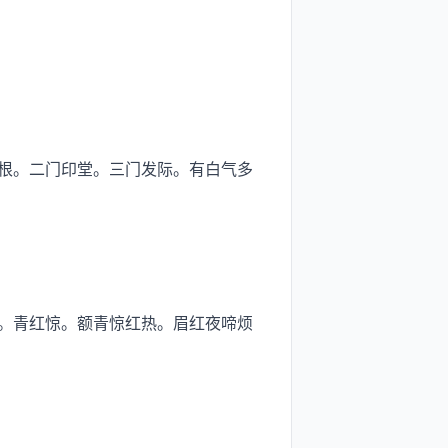
根。二门印堂。三门发际。有白气多
。青红惊。额青惊红热。眉红夜啼烦