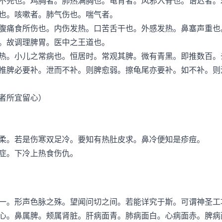
完也。鸡胸者。肺热满胸也。龟背者。风邪入脊也。语迟者。
也。咳嗽者。肺气伤也。喘气者。
痛食所伤也。内伤发热。口苦舌干也。外感发热。鼻塞声重也
。故调理脾胃。医中之王道也。
。小儿之常病也。恒居时。常观其脾。微有青黑。即推数百。
推脾必要补。泄而不补。则脾愈弱。擦龟尾亦要补。如不补。则
者所宜留心）
。若是伤寒双足冷。要知有热肚皮求。鼻冷便知是疹痘。
症。下冷上热食伤仇。
。形声色脉之殊。望闻问切之间。若能详究于斯。可谓神圣工
心。鼻属脾。颊属肾脏。肝病面青。肺病面白。心病面赤。脾病