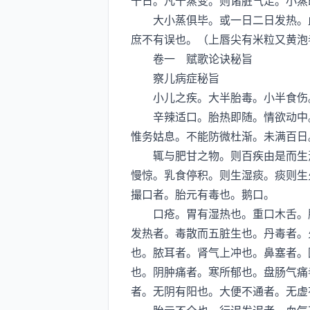
十日。凡十蒸变。则诸脏气足。小蒸
大小蒸俱毕。或一日二日发热。此
庶不有误也。（上唇尖有米粒又黄泡
卷一 赋歌论诀秘旨
察儿病症秘旨
小儿之疾。大半胎毒。小半食伤。
辛辣适口。胎热即随。情欲动中。
惟务姑息。不能防微杜渐。未满百日
辄与肥甘之物。则百疾由是而生焉
慢惊。乳食停积。则生湿痰。痰则生
撮口者。胎元有毒也。鹅口。
口疮。胃有湿热也。重口木舌。脾
发热者。毒散而五脏生也。丹毒者。
也。脓耳者。肾气上冲也。鼻塞者。
也。阴肿痛者。寒所郁也。盘肠气痛
者。无阴有阳也。大便不通者。无虚