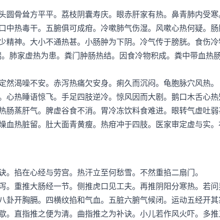
圆骨耸方平平。荔枝阴囊寿庆。眼赤肝家有热。鼻青肺内受寒
口中热毒干。五腑俱可成疳。冷嗽肺气伤湿。风嗽心热何疑。肠
少精神。大小不通热甚。小肠肿为下阴。冷气传于膀胱。食伤冷
喘。肺家虚热为患。粪门肿肠热结。因食冷物积成。粪中带血热
然渴噪不安。赤泻热痛欠安身。痢久而沉闷。龟胞脉穴风热。
心热睡语惊飞。手足四肢逆冷。惊风因而大剧。鹅口木舌心热
热肠蒸肝气。脾虚谷食不消。胃冷冻饮料食难进。眼转气虚吐弱
燥血热脏留。肚大面青黄瘦。热疳冲于四肢。医家审定虚与实。
。掐在心经与劳宫。热汗立至何愁雪。不然重掐二扇门。
。重推大肠经一节。侧推虎口见工夫。再推阴阳分寒热。若问
八卦开胸膈。四横纹掐和气血。五脏六腑气候闭。运动五经开其
歇。直指推之便为清。曲指推之为补诀。小儿若作风火吓。多推