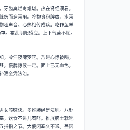
。牙齿臭烂毒难堪。热在肾经须看。
脏伤而多泻痢。冷物食积脾虚。水泻
物哑声音。心热相传成病。吃作鱼羊
肠存。霍乱阴阳感应。上下气苦不顺。
知。冷汗夜啼梦呓。乃是心惊被喝。
甚。慢脾惊候一定。面上已无血色。
补泄全凭法治。
男女咳嗽诀。多推肺经是法则。八卦
塞。饮食不进儿着吓。推展脾土就吃
五指指之节。大便闭塞久不通。盖因