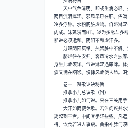
探病秘旨
天中气色清明。即或生病必轻。头
两目流泪痒涩。邪风早已在肝。疮满
冷多浮肿。水积肠脏虚鸣。疳盛淋涩
肉咸。沫延漫而HT。遂为多嗽与多
郁逆必须运和。阴阳不和虚汗多。
分理阴阳莫错。热留脏中不解。定
脐烂咎在安归。客风冷水之披靡。
身生此症须知。气逆淋涩遇尿啼。体
痰又满在咽喉。慢惊风症使人愁。渴
卷一 赋歌论诀秘旨
推拿小儿总诀歌（附）
推拿小儿如何说。只在三关用手诀
大汗如雨便休歇。若治痢疾并水泻
离起到干宫。中间宜手轻些些。凡运
得。饮食若进人事瘦。曲指补脾何须