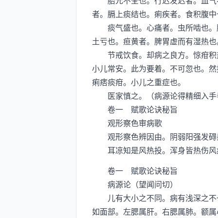
胎元不全也。行迟发迟者。血气不
者。膈上痰结也。痢疾者。食积腹中
痰气盛也。心痛者。虫所啮也。腹
土亏也。疸黄者。脾胃虚而有湿热也
节戒饮食。却病之良方。惊疳积热
小儿常安。此为要着。不可忽也。然
痢痞痰疳。小儿之重症也。
医家慎之。（病源论得精细入手
卷一 赋歌论诀秘旨
观形察色审病歌
观形察色辨因由。阴弱阳强发碍柔
耳凉知是风热投。浑身皆热伤风
卷一 赋歌论诀秘旨
病源论（望闻问切）
儿有大小之不同。病有浅深之不一
如面部。左腮属肝。右腮属肺。额属