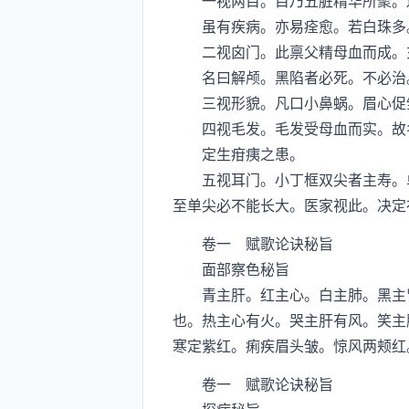
一视两目。目乃五脏精华所聚。遍
虽有疾病。亦易痊愈。若白珠多。
二视囟门。此禀父精母血而成。充
名曰解颅。黑陷者必死。不必治
三视形貌。凡口小鼻蜗。眉心促皱
四视毛发。毛发受母血而实。故名
定生疳痍之患。
五视耳门。小丁框双尖者主寿。单
至单尖必不能长大。医家视此。决定
卷一 赋歌论诀秘旨
面部察色秘旨
青主肝。红主心。白主肺。黑主肾
也。热主心有火。哭主肝有风。笑主
寒定紫红。痢疾眉头皱。惊风两颊红
卷一 赋歌论诀秘旨