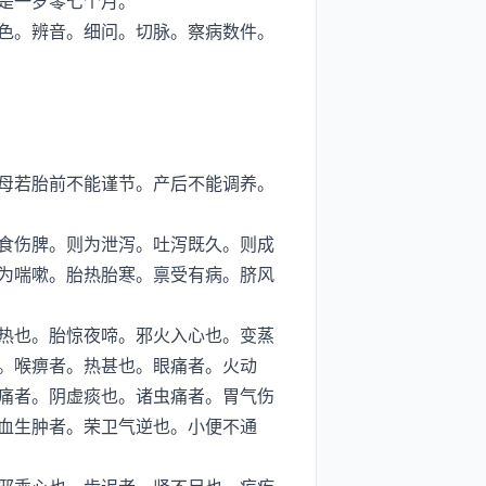
是一岁零七个月。
色。辨音。细问。切脉。察病数件。
母若胎前不能谨节。产后不能调养。
食伤脾。则为泄泻。吐泻既久。则成
为喘嗽。胎热胎寒。禀受有病。脐风
热也。胎惊夜啼。邪火入心也。变蒸
。喉痹者。热甚也。眼痛者。火动
痛者。阴虚痰也。诸虫痛者。胃气伤
血生肿者。荣卫气逆也。小便不通