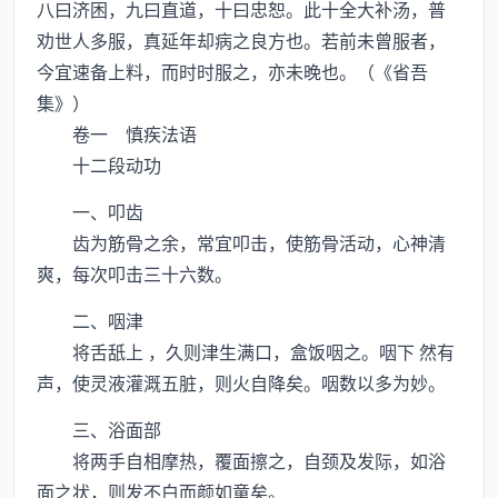
八曰济困，九曰直道，十曰忠恕。此十全大补汤，普
劝世人多服，真延年却病之良方也。若前未曾服者，
今宜速备上料，而时时服之，亦未晚也。（《省吾
集》）
卷一 慎疾法语
十二段动功
一、叩齿
齿为筋骨之余，常宜叩击，使筋骨活动，心神清
爽，每次叩击三十六数。
二、咽津
将舌舐上 ，久则津生满口，盒饭咽之。咽下 然有
声，使灵液灌溉五脏，则火自降矣。咽数以多为妙。
三、浴面部
将两手自相摩热，覆面擦之，自颈及发际，如浴
面之状，则发不白而颜如童矣。