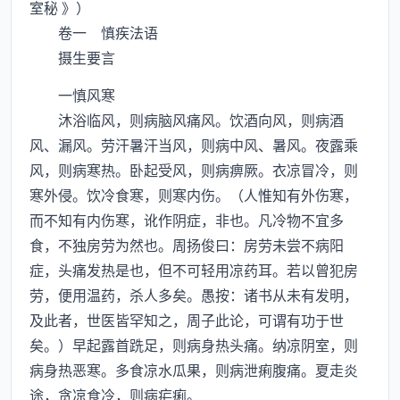
室秘 》）
卷一 慎疾法语
摄生要言
一慎风寒
沐浴临风，则病脑风痛风。饮酒向风，则病酒
风、漏风。劳汗暑汗当风，则病中风、暑风。夜露乘
风，则病寒热。卧起受风，则病痹厥。衣凉冒冷，则
寒外侵。饮冷食寒，则寒内伤。（人惟知有外伤寒，
而不知有内伤寒，讹作阴症，非也。凡冷物不宜多
食，不独房劳为然也。周扬俊曰：房劳未尝不病阳
症，头痛发热是也，但不可轻用凉药耳。若以曾犯房
劳，便用温药，杀人多矣。愚按：诸书从未有发明，
及此者，世医皆罕知之，周子此论，可谓有功于世
矣。）早起露首跣足，则病身热头痛。纳凉阴室，则
病身热恶寒。多食凉水瓜果，则病泄痢腹痛。夏走炎
途，贪凉食冷，则病疟痢。