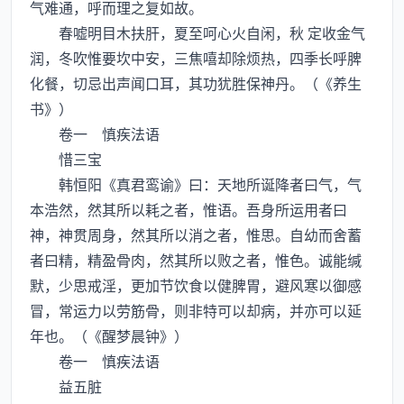
气难通，呼而理之复如故。
春嘘明目木扶肝，夏至呵心火自闲，秋 定收金气
润，冬吹惟要坎中安，三焦嘻却除烦热，四季长呼脾
化餐，切忌出声闻口耳，其功犹胜保神丹。（《养生
书》）
卷一 慎疾法语
惜三宝
韩恒阳《真君鸾谕》曰：天地所诞降者曰气，气
本浩然，然其所以耗之者，惟语。吾身所运用者曰
神，神贯周身，然其所以消之者，惟思。自幼而舍蓄
者曰精，精盈骨肉，然其所以败之者，惟色。诚能缄
默，少思戒淫，更加节饮食以健脾胃，避风寒以御感
冒，常运力以劳筋骨，则非特可以却病，并亦可以延
年也。（《醒梦晨钟》）
卷一 慎疾法语
益五脏