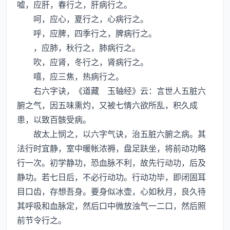
嘘，应肝，春行之，肝病行之。
呵，应心，夏行之，心病行之。
呼，应脾，四季行之，脾病行之。
，应肺，秋行之，肺病行之。
吹，应肾，冬行之，肾病行之。
嘻，应三焦，热病行之。
右六字诀，《道藏 玉轴经》云：言世人五脏六
腑之气，因五味熏灼，又被七情六欲所乱，积久成
患，以致百骸受病。
故太上悯之，以六字气诀，治五脏六腑之病。其
法行时宜静，室中暖帐浓褥，盘足趺坐，将前动功略
行一次。初学静功，恐血脉不利，故先行动功，后及
静功。若七日后，不必行动功。行动功毕，即闭固耳
目口齿，存想吾身。要身似冰壶，心如秋月，良久待
其呼吸和血脉定，然后口中微放浊气一二口，然后照
前节令行之。