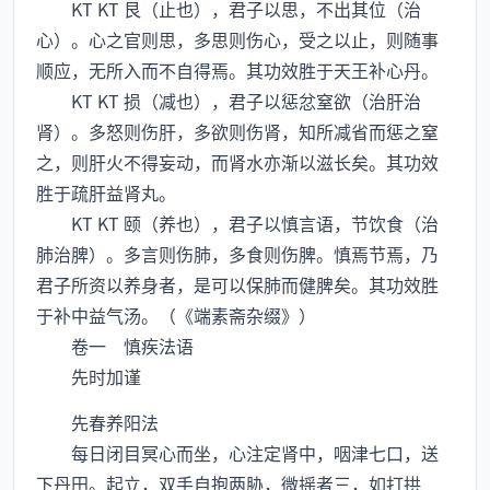
KT KT 艮（止也），君子以思，不出其位（治
心）。心之官则思，多思则伤心，受之以止，则随事
顺应，无所入而不自得焉。其功效胜于天王补心丹。
KT KT 损（减也），君子以惩忿窒欲（治肝治
肾）。多怒则伤肝，多欲则伤肾，知所减省而惩之窒
之，则肝火不得妄动，而肾水亦渐以滋长矣。其功效
胜于疏肝益肾丸。
KT KT 颐（养也），君子以慎言语，节饮食（治
肺治脾）。多言则伤肺，多食则伤脾。慎焉节焉，乃
君子所资以养身者，是可以保肺而健脾矣。其功效胜
于补中益气汤。（《端素斋杂缀》）
卷一 慎疾法语
先时加谨
先春养阳法
每日闭目冥心而坐，心注定肾中，咽津七口，送
下丹田。起立，双手自抱两胁，微摇者三，如打拱