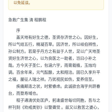
以免延误。
急救广生集 清 程鹏程
序
盖天地有好生之德，圣贤存济世之心。因好生，
所以气结五行，精凝百草。因济世，所以岐伯辨性，
孙公制方。若是乎丹方之有益于人世，足以广天地圣
贤好生济世之心，以为良医之一助者，岂曰小补之
哉。方今天子圣仁，包涵六宇，雨膏栽植，玉烛均
调。百余年来，元气酝酿，太和翔洽。固已久享升平
之福，屡征人瑞之祥。乃犹视民如伤，爱养倍至。
疾痛颠连之状，时萦睿虑。此诚欲合海宇共跻春
台，而登寿域也。
程子通清伏处匡庐，躬逢盛世每切同胞，吾与之
杯刊刻《劝戒类钞》以警聋觉 。兹又以救苦之婆心，