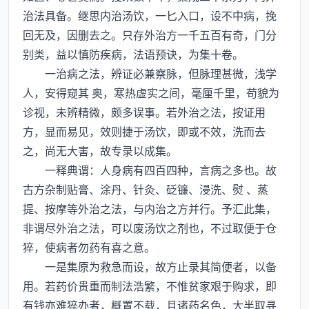
治法具备。继思内治汤饮，一匕入口，设不中病，挽
回无及，因删去之。只存外治方一千五百有奇，门分
别类，益以慎防疾病，法语预诀，为集十卷。
一治病之法，辨证必兼察脉，但脉理甚微，浅学
人，安得窥其 奥，寒热虚实之间，毫厘千里，苟貌为
诊视，未辨精微，颇多误事。若外治之法，按证用
方，显而易见，效则捷于汤饮，即或不效，洗而去
之，尚无大害，故专录以成集。
一释典谓：人身病有四百四种，言病之多也。故
古方杂制贴膏、涂丹、针灸、砭镰、浸洗、熨 、蒸
提、按摩等外治之法，与内治之方并行。予汇此集，
非谓尽外治之法，可以废汤饮之剂也，不过取便于仓
猝，使病者勿药有喜之意。
一是集原为救急而设，故方止录其简便者，以备
用。若药价贵重而制法浩繁，不惟贫家艰于购求，即
有钱亦难猝办者，概置不载，且诸药名色，大半取寻