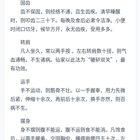
固齿
齿不保固，则经络不通，且生齿疾。清早睡醒
时，则叩齿二三十下。每晚及食后必漱令洁净。小便
时闭口切牙，候毕方开，永无齿疾，受用多多。
转肩
凡人坐久，常以两手按 ，左右转肩数十扭，则气
血通畅，不生诸病。仙家以此法为“辘轳双关”，最
有功效。
运手
手不运动，则筋骨不壮。以一手握拳，用力先微
后紧，伸缩十余次，再前后十余次，换手亦然，则百
病不生。
摆身
身不摆则腹不能运，腹不运则食不能消。凡饱食
后，以两手握拳，交固胸中，横摆肩腰四五十次，左