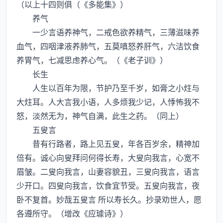
（以上十四则俱（《多能集》）
养气
一少言语养神气，二戒色欲养精气，三薄滋味养
血气，四咽津液养肺气，五莫嗔怒养肝气，六洁饮食
养胃气，七减思虑养心气。（《老子训》）
长生
人生以百年为限，节护乃至千岁，如膏之小炷与
大炷耳。人大言我小语，人多烦我少记，人悸怖我不
怒，淡然无为，神气自满，此生之药。（同上）
五叟言
昔有行路者，路上见五叟，年各百岁余，精神加
倍有。诚心向叟拜问何得长寿，大叟向我言，心宽不
眉皱。二叟向我言，山妻容貌丑，三叟向我言，语言
少开口。四叟向我言，饮食宜节受。五叟向我言，夜
卧不复首。妙哉五叟言 所以寿长久。抄录劝世人，愿
各遵所守。（增改《应璩诗》）