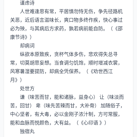
谨虑诗
人世难逢思有常，平居慎勿恃无伤，争先径路机
关恶，近后语言滋味长，爽口物多终作疾，快心事过
必为殃，与其病后方求药，孰若病前能自防。（《邵
康节诗》）
却病词
纵欲本原致疾，贪杯气体多伤，悲欢得失总寻
常，切莫胡思妄想。当食调匀饥饱，顺时增减衣裳，
风寒暑湿要提防，却病全凭保养。（《劝世西江
月》）
处世方
谦（味苦而甘，能和诸脉，益身心） 让（味淡而
苦，回甘） 卑（味先苦辣而甘，大补骨） 加随俗子，
中心坚者，有大毒，必以金刚子浓汁制，方可常服，
能和血脉而悦颜色，大有益。（《心印语 》）
独宿丸