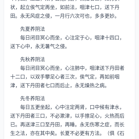
状，起立俟气定再坐，如前法，咽津七口，送下丹
田。永无风症之侵，一月行六次可也，多多更妙。
先夏养阴法
每日闭目冥心而坐，心注定于心，咽津十四口，
送下心中，永无暑气之侵。
先秋养阴法
每日闭目冥心而坐，心注肺中，咽津送下丹田者
十二口，以双手攀足心者三次，俟气定，再如前咽
津，送下丹田者七口而后止，永无燥热之病。
先冬养阳法
每日五更坐起，心中注定两肾，口中候有津水，
送下丹田者三口，不必漱津，以手擦足心，火热而后
已。再送津三口至丹田，再睡。永无伤寒之症，而长
生之法，亦在其中矣。长夏不必更有方法。（俱《石