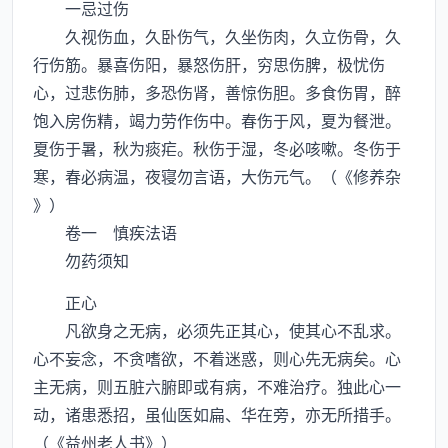
一忌过伤
久视伤血，久卧伤气，久坐伤肉，久立伤骨，久
行伤筋。暴喜伤阳，暴怒伤肝，穷思伤脾，极忧伤
心，过悲伤肺，多恐伤肾，善惊伤胆。多食伤胃，醉
饱入房伤精，竭力劳作伤中。春伤于风，夏为餐泄。
夏伤于暑，秋为痰疟。秋伤于湿，冬必咳嗽。冬伤于
寒，春必病温，夜寝勿言语，大伤元气。（《修养杂
》）
卷一 慎疾法语
勿药须知
正心
凡欲身之无病，必须先正其心，使其心不乱求。
心不妄念，不贪嗜欲，不着迷惑，则心先无病矣。心
主无病，则五脏六腑即或有病，不难治疗。独此心一
动，诸患悉招，虽仙医如扁、华在旁，亦无所措手。
（《益州老人书》）