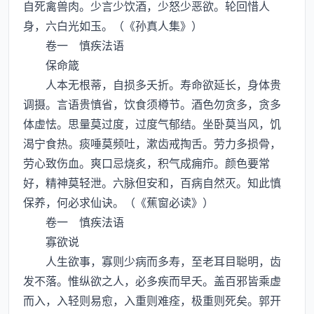
自死禽兽肉。少言少饮酒，少怒少恶欲。轮回惜人
身，六白光如玉。（《孙真人集》）
卷一 慎疾法语
保命箴
人本无根蒂，自损多夭折。寿命欲延长，身体贵
调摄。言语贵慎省，饮食须樽节。酒色勿贪多，贪多
体虚怯。思量莫过度，过度气郁结。坐卧莫当风，饥
渴宁食热。痰唾莫频吐，漱齿戒掏舌。劳力多损骨，
劳心致伤血。爽口忌烧炙，积气成痈疖。颜色要常
好，精神莫轻泄。六脉但安和，百病自然灭。知此慎
保养，何必求仙诀。（《蕉窗必读》）
卷一 慎疾法语
寡欲说
人生欲事，寡则少病而多寿，至老耳目聪明，齿
发不落。惟纵欲之人，必多疾而早夭。盖百邪皆乘虚
而入，入轻则易愈，入重则难痊，极重则死矣。郭开