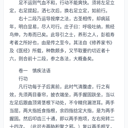
足不运则气血不和，行动不能爽快。须将左足立
定，右足提起，洒七次后，换右足立定，如前行。
右十二段乃运导按摩之法，古圣相传，却病延
年，明白显易，尽人可行。庄子曰：呼吸吐纳，熊经
鸟伸，为寿而已矣。此导引之士，养形之人，彭祖寿
考者之所好也，由是传之至今。其法自《修养家书》
及《医经》所载，种数颇多，又节取要约切近者十
六，则合前十二段，参之各法，大概备矣。
卷一 慎疾法语
行功
凡行功每于子后寅前，此时气清腹虚，行之有
效，先须两目垂帘，披衣端坐，两手握固趺坐，当以
左足后跟曲顶肾茎根下动处，不令精窍漏泄耳。两手
当屈，两大指抵食指根，余四指捻定大指，是为两手
握固。然后叩齿三十通，即以两手抱项，左右宛转二
十四次。（此可去两胁积聚之邪。）复以两手相叉，