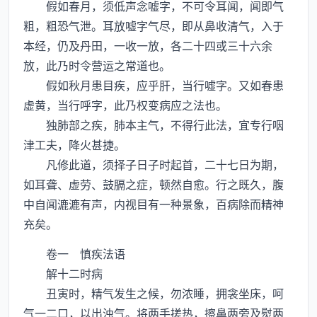
假如春月，须低声念嘘字，不可令耳闻，闻即气
粗，粗恐气泄。耳放嘘字气尽，即从鼻收清气，入于
本经，仍及丹田，一收一放，各二十四或三十六余
放，此乃时令营运之常道也。
假如秋月患目疾，应乎肝，当行嘘字。又如春患
虚黄，当行呼字，此乃权变病应之法也。
独肺部之疾，肺本主气，不得行此法，宜专行咽
津工夫，降火甚捷。
凡修此道，须择子日子时起首，二十七日为期，
如耳聋、虚劳、鼓膈之症，顿然自愈。行之既久，腹
中自闻漉漉有声，内视目有一种景象，百病除而精神
充矣。
卷一 慎疾法语
解十二时病
丑寅时，精气发生之候，勿浓睡，拥衾坐床，呵
气一二口，以出浊气。将两手搓热，擦鼻两旁及熨两