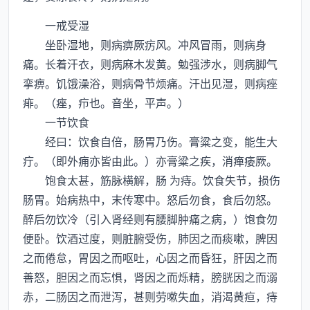
一戒受湿
坐卧湿地，则病痹厥疠风。冲风冒雨，则病身
痛。长着汗衣，则病麻木发黄。勉强涉水，则病脚气
挛痹。饥饿澡浴，则病骨节烦痛。汗出见湿，则病痤
痱。（痤，疖也。音坐，平声。）
一节饮食
经曰：饮食自倍，肠胃乃伤。膏粱之变，能生大
疔。（即外痈亦皆由此。）亦膏粱之疾，消瘅痿厥。
饱食太甚，筋脉横解，肠 为痔。饮食失节，损伤
肠胃。始病热中，末传寒中。怒后勿食，食后勿怒。
醉后勿饮冷（引入肾经则有腰脚肿痛之病，）饱食勿
便卧。饮酒过度，则脏腑受伤，肺因之而痰嗽，脾因
之而倦怠，胃因之而呕吐，心因之而昏狂，肝因之而
善怒，胆因之而忘惧，肾因之而烁精，膀胱因之而溺
赤，二肠因之而泄泻，甚则劳嗽失血，消渴黄疸，痔