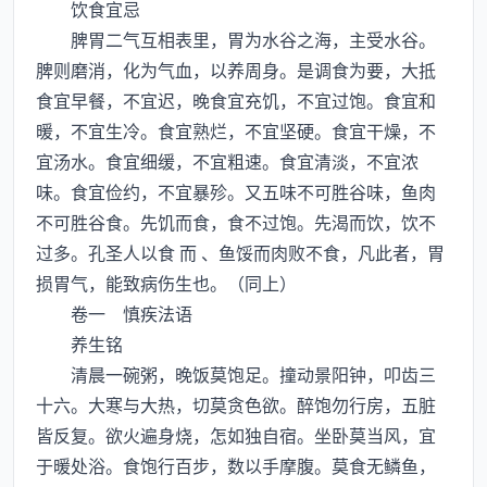
饮食宜忌
脾胃二气互相表里，胃为水谷之海，主受水谷。
脾则磨消，化为气血，以养周身。是调食为要，大抵
食宜早餐，不宜迟，晚食宜充饥，不宜过饱。食宜和
暖，不宜生冷。食宜熟烂，不宜坚硬。食宜干燥，不
宜汤水。食宜细缓，不宜粗速。食宜清淡，不宜浓
味。食宜俭约，不宜暴殄。又五味不可胜谷味，鱼肉
不可胜谷食。先饥而食，食不过饱。先渴而饮，饮不
过多。孔圣人以食 而 、鱼馁而肉败不食，凡此者，胃
损胃气，能致病伤生也。（同上）
卷一 慎疾法语
养生铭
清晨一碗粥，晚饭莫饱足。撞动景阳钟，叩齿三
十六。大寒与大热，切莫贪色欲。醉饱勿行房，五脏
皆反复。欲火遍身烧，怎如独自宿。坐卧莫当风，宜
于暖处浴。食饱行百步，数以手摩腹。莫食无鳞鱼，