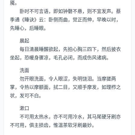
魇。
卧时不可言语，即如钟磬不悬，则不宜发声。蔡
季通《睡诀》云：卧侧而曲，觉正而伸，早晚以时，
先睡心，后睡眼。
晨起
每日清晨睡醒欲起，先拍心胸三四下，然后披衣
坐起，恐暖身骤凉，毛孔必闭，而成伤风诸病。
洗面
勿开眼洗面，令人眼涩，失明饶泪。当摩搓两
掌，令热以摩额面，拭二目，又顺手摩发，如理栉之
状，发可不白。
漱口
不可用太热水，亦不可用冷水，其马尾硬牙刷亦
不可用，俱主损齿，惟温茶软牙刷最妙。