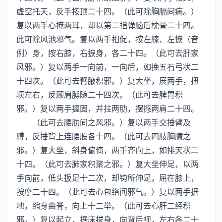
虚空托天，反手按顶二十四。（此可除胸膈间病。）
复以两手心掩两耳，却以第二指弹脑后枕骨二十四。
此可除风池邪气。复以两手相促，按左膝、左捩（音
例）身，按右膝，右捩身，各二十四。（此可去肝家
风邪。）复以两手一向前，一向后，如挽五石弓状二
十四次。（此可去臂腋积邪。）复大坐，展两手，扭
项左右，反顾肩膊随二十四次。（此可去脾胃积
邪。）复以两手握固，并拄两肋，摆撼两肩二十四。
（此可去腰肋间之风邪。）复以两手交捶臂及
膊，反捶背上连腰股各十四。（此可去四肢胸臆之
邪。）复大坐，斜身偏倚，两手齐向上，如排天状二
十四。（此可去肺家积聚之邪。）复大坐伸足，以两
手向前，低头扳足十二次，却钩所伸足，屈在膝上，
按摩二十四。（此可去心包络间邪气。）复以两手据
地，缩身曲脊，向上十二举。（此可去心肝二经积
邪。）复以起立，据床拔身，向背后视，左右各二十