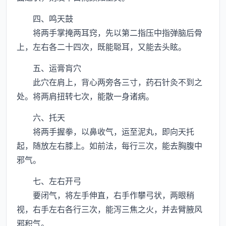
四、鸣天鼓
将两手掌掩两耳窍，先以第二指压中指弹脑后骨
上，左右各二十四次，既能聪耳，又能去头眩。
五、运膏肓穴
此穴在肩上，背心两旁各三寸，药石针灸不到之
处。将两肩扭转七次，能散一身诸病。
六、托天
将两手握拳，以鼻收气，运至泥丸，即向天托
起，随放左右膝上。如前法，每行三次，能去胸腹中
邪气。
七、左右开弓
要闭气，将左手伸直，右手作攀弓状，两眼稍
视，右手左右各行三次，能泻三焦之火，并去臂腋风
邪积气。