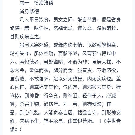
卷一 慎疾法语
省身修德
凡人平日饮食，男女之间，能自节爱，便是省身
修德。若一味任性，恣肆无忌，俾过恶，潜滋暗长，
甚则疾病应之。
虽因风寒外感，或缘内伤七情，以致魂魄相离，
精神失守，肌体空疏，百骸不遂，风寒邪气得以中
入。若修德者，虽处幽暗，不敢为非；虽居荣禄，不
敢为恶，量体而衣，随分而食；虽富贵，不敢恣欲，
虽贫贱，不敢强求。是以外无残暴，内无疾病也。盖
心内怔，则真神守其位；气内定，则邪秽去其身：行
诈欺，则神昏：行争竞，则神沮。轻侮于人，必减
算；杀害于物，必伤年。为一善，则神魂欢；作一
恶，则心气乱。人能宽泰自居，恬澹自守，则形神安
静，灾病不生，福寿永昌，由兹伊芳始。（《寿世青
编》）