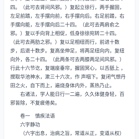
四。（此可去肾间风邪。）复起立徐行，两手握固，
左足前踏，左手摆向前，右手摆向后。右足前踏，右
手摆向能，左手摆向后二十四。（此可去两肩俞之
邪。）复以手向背上相促，低身徐徐宛转二十四。
（此可去两肋之邪。）复以足相纽而行，前进十数
步，后退十数步。复高坐伸足，将两足纽向内，复纽
向外，各二十四。（此两条可去两膝两足间风邪。）
行此十六节讫，复端座垂帘，握固冥心，以舌舐上 ，
搅取华池神水，漱三十六次，作 声咽下。复闭气想丹
田之火，自下而上，遍烧身体内外，蒸热乃止。
右诸法，学人能日行一二遍，久久体健身轻，百
邪皆除，不复疲倦矣。
卷一 慎疾法语
六字静功
（六字出息，治病之旨，常道从正，变道从权）