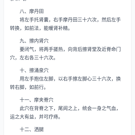
八、摩丹田
将左手托肾囊，右手摩丹田三十六次，然后左手
转换，如前法，能暖肾补精。
九、擦内肾穴
要闭气，将两手搓热，向背后擦肾堂及近脊命门
穴，左右各三十六次。
十、擦涌泉穴
用左手抱住左脚，以右手擦左脚心三十六次，换
转右脚，如前行。
十一、摩夹脊穴
此穴在背脊之下，尾闾之上，统会一身之气血，
运之大有益，并可疗痔。
十二、洒腿