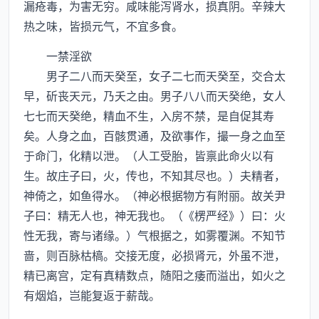
漏疮毒，为害无穷。咸味能泻肾水，损真阴。辛辣大
热之味，皆损元气，不宜多食。
一禁淫欲
男子二八而天癸至，女子二七而天癸至，交合太
早，斫丧天元，乃夭之由。男子八八而天癸绝，女人
七七而天癸绝，精血不生，入房不禁，是自促其寿
矣。人身之血，百骸贯通，及欲事作，撮一身之血至
于命门，化精以泄。（人工受胎，皆禀此命火以有
生。故庄子曰，火，传也，不知其尽也。）夫精者，
神倚之，如鱼得水。（神必根据物方有附丽。故关尹
子曰：精无人也，神无我也。（《楞严经》）曰：火
性无我，寄与诸缘。）气根据之，如雾覆渊。不知节
啬，则百脉枯槁。交接无度，必损肾元，外虽不泄，
精已离宫，定有真精数点，随阳之痿而溢出，如火之
有烟焰，岂能复返于薪哉。