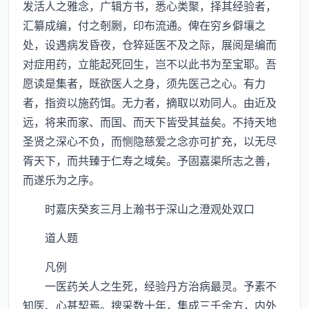
发活人之雅念，广辑方书，悉心类聚，择其经验者，
汇纂成编，付之剞劂，印布流通。俾在穷乡僻壤之
处，设遇病发昏夜，仓猝延医不及之际，展阅是编而
对症用药，立能起死回生，岂不以此书为至宝耶。吾
愿读是集者，既欲医人之身，须先医己之心。有力
者，指资以施药饵。无力者，摘取以劝同人。由近及
远，将来而家、而国、而天下皆受其益矣。不持天地
圣贤之深心不负，而恻隐慈爱之念亦可扩充，以无尽
胥天下，而共臻于仁寿之域矣。予固嘉渠所志之善，
而遂乐为之序。
时嘉庆癸亥三月上瀚书于深山之澄观处双口
道人题
凡例
一医药关人之生死，经验丹方治病最灵。予素不
知医、心甚契焉。搜采数十年，集成三千余方，内外