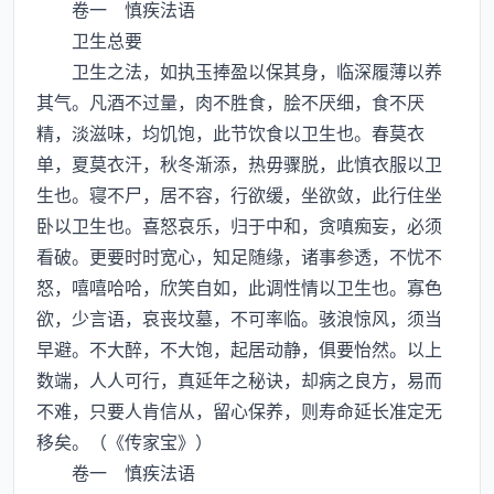
卷一 慎疾法语
卫生总要
卫生之法，如执玉捧盈以保其身，临深履薄以养
其气。凡酒不过量，肉不胜食，脍不厌细，食不厌
精，淡滋味，均饥饱，此节饮食以卫生也。春莫衣
单，夏莫衣汗，秋冬渐添，热毋骤脱，此慎衣服以卫
生也。寝不尸，居不容，行欲缓，坐欲敛，此行住坐
卧以卫生也。喜怒哀乐，归于中和，贪嗔痴妄，必须
看破。更要时时宽心，知足随缘，诸事参透，不忧不
怒，嘻嘻哈哈，欣笑自如，此调性情以卫生也。寡色
欲，少言语，哀丧坟墓，不可率临。骇浪惊风，须当
早避。不大醉，不大饱，起居动静，俱要怡然。以上
数端，人人可行，真延年之秘诀，却病之良方，易而
不难，只要人肯信从，留心保养，则寿命延长准定无
移矣。（《传家宝》）
卷一 慎疾法语