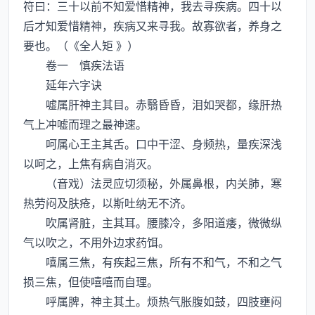
符曰：三十以前不知爱惜精神，我去寻疾病。四十以
后才知爱惜精神，疾病又来寻我。故寡欲者，养身之
要也。（《全人矩 》）
卷一 慎疾法语
延年六字诀
嘘属肝神主其目。赤翳昏昏，泪如哭都，缘肝热
气上冲嘘而理之最神速。
呵属心王主其舌。口中干涩、身频热，量疾深浅
以呵之，上焦有病自消灭。
（音戏）法灵应切须秘，外属鼻根，内关肺，寒
热劳闷及肤疮，以斯吐纳无不济。
吹属肾脏，主其耳。腰膝冷，多阳道痿，微微纵
气以吹之，不用外边求药饵。
嘻属三焦，有疾起三焦，所有不和气，不和之气
损三焦，但使嘻嘻而自理。
呼属脾，神主其土。烦热气胀腹如鼓，四肢壅闷