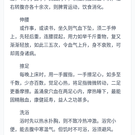
右转腹亦各十余次，则脾胃运动，饮食消化。
伸腰
或作事，或读书，坐久则气血下坠，须二手伸
上，先轻后重，连腰提起，用力如举千斤重物，复又
渐渐轻放，如此三五次，令血气上升，身不衰败，可
却周身诸病。
擦足
每晚上床时，用一手握指，一手擦足心，如多至
千数，少亦百数，觉足心热，将足指微微转动，二足
更番摩擦。盖涌泉穴血在两足心内，摩热睡下，最能
固精融血，康健延寿，益人之功甚多。
洗浴
浴时先以热水扑胸，则不致冷热冲激。浴完小
便，能去腹中寒温气。但饥时不可浴，浴须避风。