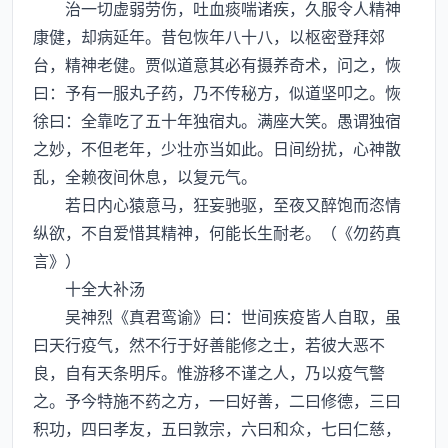
治一切虚弱劳伤，吐血痰喘诸疾，久服令人精神
康健，却病延年。昔包恢年八十八，以枢密登拜郊
台，精神老健。贾似道意其必有摄养奇术，问之，恢
曰：予有一服丸子药，乃不传秘方，似道坚叩之。恢
徐曰：全靠吃了五十年独宿丸。满座大笑。愚谓独宿
之妙，不但老年，少壮亦当如此。日间纷扰，心神散
乱，全赖夜间休息，以复元气。
若日内心猿意马，狂妄驰驱，至夜又醉饱而恣情
纵欲，不自爱惜其精神，何能长生耐老。（《勿药真
言》）
十全大补汤
吴神烈《真君鸾谕》曰：世间疾疫皆人自取，虽
曰天行疫气，然不行于好善能修之士，若彼大恶不
良，自有天条明斥。惟游移不谨之人，乃以疫气警
之。予今特施不药之方，一曰好善，二曰修德，三曰
积功，四曰孝友，五曰敦宗，六曰和众，七曰仁慈，