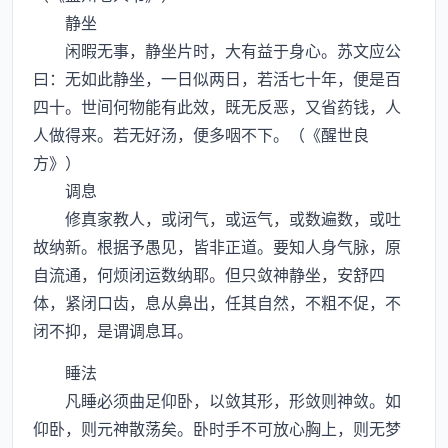
静坐
闲暇无事，静坐片时，大有益于身心。苏文应公
曰：无如此静坐，一日似两日，若活七十年，便是百
四十。世间何物能有此效，既无反恶，又省药钱，人
人做得来。若无好汤，便多咽不下。（《醒世良
方》）
调息
修真家教人，或闭气，或运气，或数遍数，或吐
故纳新。根据予愚见，皆非正道。要知人身气脉，原
自流通，何烦闭运数纳耶。但只敛神静坐，安舒四
体，紧闭口齿，息从鼻出，任其自然，不粗不促，不
闭不抑，是谓调息耳。
睡法
凡睡必须曲足仰卧，以敛其形，形敛则神敛。如
仰卧，则元神散荡矣。卧时手不可放心胸上，则无梦