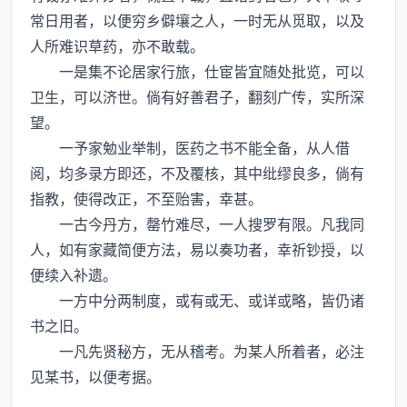
常日用者，以便穷乡僻壤之人，一时无从觅取，以及
人所难识草药，亦不敢载。
一是集不论居家行旅，仕宦皆宜随处批览，可以
卫生，可以济世。倘有好善君子，翻刻广传，实所深
望。
一予家勉业举制，医药之书不能全备，从人借
阅，均多录方即还，不及覆核，其中纰缪良多，倘有
指教，使得改正，不至贻害，幸甚。
一古今丹方，罄竹难尽，一人搜罗有限。凡我同
人，如有家藏简便方法，易以奏功者，幸祈钞授，以
便续入补遗。
一方中分两制度，或有或无、或详或略，皆仍诸
书之旧。
一凡先贤秘方，无从稽考。为某人所着者，必注
见某书，以便考据。