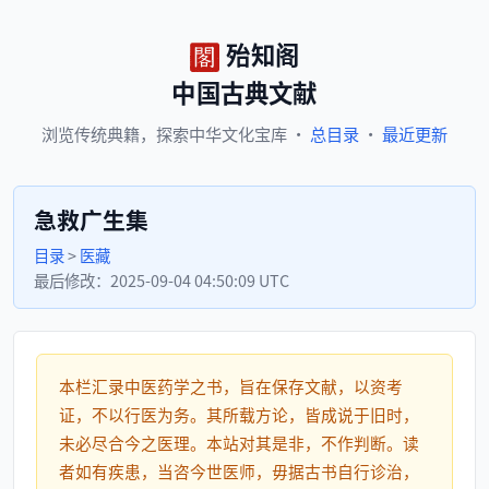
殆知阁
中国古典文献
浏览
传统典籍，
探索
中华文化宝库
·
总目录
·
最近更新
急救广生集
目录
>
医藏
最后修改：
2025-09-04 04:50:09 UTC
本栏汇录中医药学之书，旨在保存文献，以资考
证，不以行医为务。其所载方论，皆成说于旧时，
未必尽合今之医理。本站对其是非，不作判断。读
者如有疾患，当咨今世医师，毋据古书自行诊治，