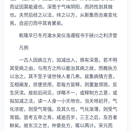
而证因莫能遁也。深悉于气味阴阳，而药性剖其微
也。夫然后经之以法，纬之以方，从斯集而合离变化
焉，自迎刃而中其肯綮矣。
乾隆辛巳冬月澉水吴仪洛遵程书于硖川之利济堂
凡例
一古人因病立方，加减出入，俱有深意。若不明
其受病之由，与用方之所以能治其病之故，而概执方
以治之，其不至于误世殃人者几希。兹集病情方意，
互相阐发，庶便资用，若每方皆释，则重复烦琐，反
生厌渎。故前后间见，详略不一，或释制方之意，或
拟加减之法，读一人身一小天地也，当天地初开，气
化浓密，则受气常强。及其久也，气化渐薄，则受气
常弱。尝考五帝之寿，咸逾百岁，三王之后，及百者
鲜矣。故东汉之世，仲景处方，辄以两计。宋元而