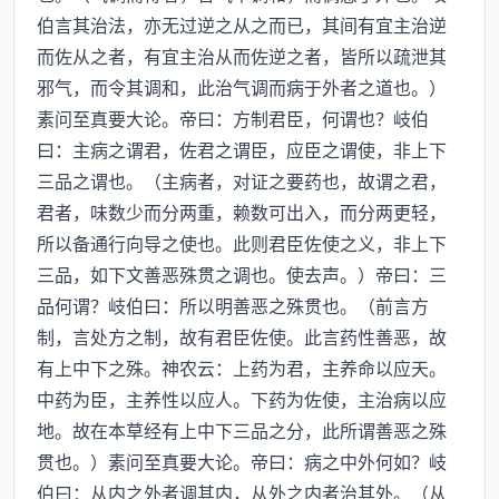
伯言其治法，亦无过逆之从之而已，其间有宜主治逆
而佐从之者，有宜主治从而佐逆之者，皆所以疏泄其
邪气，而令其调和，此治气调而病于外者之道也。）
素问至真要大论。帝曰：方制君臣，何谓也？岐伯
曰：主病之谓君，佐君之谓臣，应臣之谓使，非上下
三品之谓也。（主病者，对证之要药也，故谓之君，
君者，味数少而分两重，赖数可出入，而分两更轻，
所以备通行向导之使也。此则君臣佐使之义，非上下
三品，如下文善恶殊贯之调也。使去声。）帝曰：三
品何谓？岐伯曰：所以明善恶之殊贯也。（前言方
制，言处方之制，故有君臣佐使。此言药性善恶，故
有上中下之殊。神农云：上药为君，主养命以应天。
中药为臣，主养性以应人。下药为佐使，主治病以应
地。故在本草经有上中下三品之分，此所谓善恶之殊
贯也。）素问至真要大论。帝曰：病之中外何如？岐
伯曰：从内之外者调其内，从外之内者治其外。（从