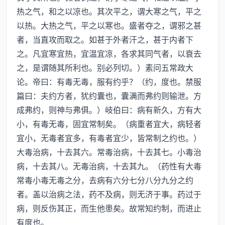
热之气，和之以凉也。其次平之，谓大寒之气，平之
以热。大热之气，平之以寒也。盛者夺之，谓邪之甚
者，当直攻而取之。如甚于外者汗之，甚于内者下
之。凡宜寒宜热，宜温宜凉，各求其同气者，以衰去
之，是谓随其所利也。别必列切。）素问五常政大
论。帝曰：有毒无毒，服有约乎？（约，度也。禁服
篇曰：夫约方者，犹约囊也，囊满而弗约则输泄。方
成弗约，则神与弗俱。）岐伯曰：病有新久，方有大
小，有毒无毒，固宜常制矣。（病重者宜大，病轻者
宜小，无毒者宜多，有毒者宜少，皆常制之约也。）
大毒治病，十去其六。常毒治病，十去其七。小毒治
病，十去其八。无毒治病，十去其九。（药性有大毒
常毒小毒无毒之分，去病有六分七分八分九分之约
者。盖以治病之法，药不及病，则无济于事。药过于
病，则反伤其正，而生他患矣。故常知约制，而进止
有度也。