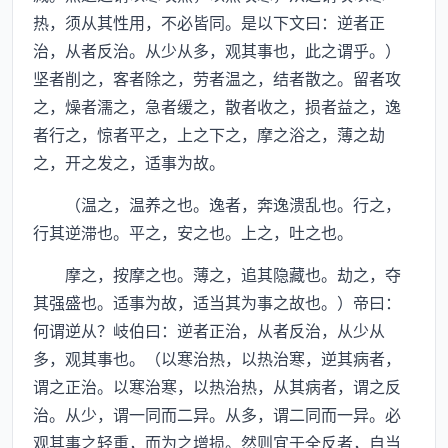
热，须从其性用，不必皆同。是以下文曰：逆者正
治，从者反治。从少从多，观其事也，此之谓乎。）
坚者削之，客者除之，劳者温之，结者散之。留者攻
之，燥者濡之，急者缓之，散者收之，损者益之，逸
者行之，惊者平之，上之下之，摩之浴之，薄之劫
之，开之发之，适事为故。
（温之，温养之也。逸者，奔逸溃乱也。行之，
行其逆滞也。平之，安之也。上之，吐之也。
摩之，按摩之也。薄之，追其隐藏也。劫之，夺
其强盛也。适事为故，适当其为事之故也。）帝曰：
何谓逆从？岐伯曰：逆者正治，从者反治，从少从
多，观其事也。（以寒治热，以热治寒，逆其病者，
谓之正治。以寒治寒，以热治热，从其病者，谓之反
治。从少，谓一同而二异。从多，谓二同而一异。必
观其事之轻重，而为之增损。然则宜于全反者，自当