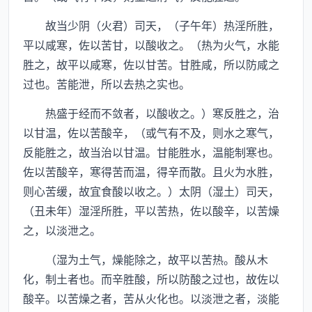
故当少阴（火君）司天，（子午年）热淫所胜，
平以咸寒，佐以苦甘，以酸收之。（热为火气，水能
胜之，故平以咸寒，佐以甘苦。甘胜咸，所以防咸之
过也。苦能泄，所以去热之实也。
热盛于经而不敛者，以酸收之。）寒反胜之，治
以甘温，佐以苦酸辛，（或气有不及，则水之寒气，
反能胜之，故当治以甘温。甘能胜水，温能制寒也。
佐以苦酸辛，寒得苦而温，得辛而散。且火为水胜，
则心苦缓，故宜食酸以收之。）太阴（湿土）司天，
（丑未年）湿淫所胜，平以苦热，佐以酸辛，以苦燥
之，以淡泄之。
（湿为土气，燥能除之，故平以苦热。酸从木
化，制土者也。而辛胜酸，所以防酸之过也，故佐以
酸辛。以苦燥之者，苦从火化也。以淡泄之者，淡能