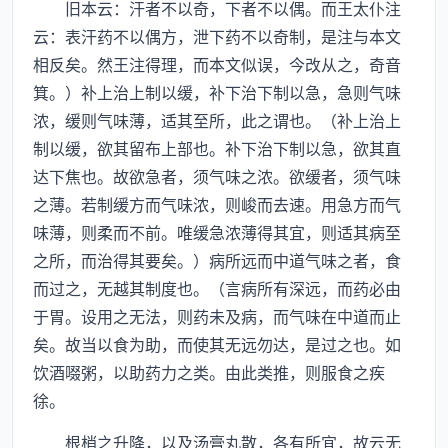
旧本云：汗者不以奇，下者不以偶。而王太仆注
云：表汗药不以偶方，泄下药不以奇制，是注与本文
相反矣。然王注得理，而本文似误，今改从之，奇音
箕。）补上治上制以缓，补下治下制以急，急则气味
浓，缓则气味薄，适其至所，此之谓也。（补上治上
制以缓，欲其留布上部也。补下治下制以急，欲其直
达下焦也。故欲急者，须气味之浓。欲缓者，须气味
之薄。若制缓方而气味浓，则峻而去速。用急方而气
味薄，则柔而不前。唯缓急浓薄得其宜，则适其病至
之所，而治得其要矣。）病所远而中道气味之者，食
而过之，无越其制度也。（言病所有深远，而药必由
于胃。设用之无法，则药未及病，而气味在中道而止
矣。故当以食为助，而使其无远勿达，是过之也。如
饮酒啜粥，以助药力之类。由此类推，则服食之疾
徐。
根梢之升降，以及汤膏丸散，各有所宜，故云无