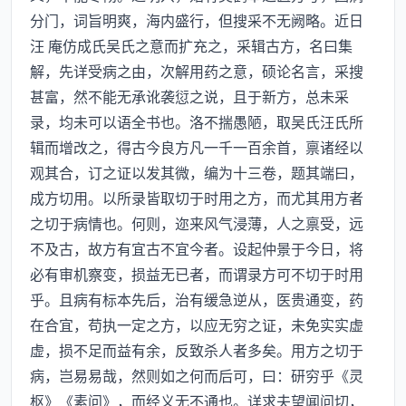
分门，词旨明爽，海内盛行，但搜采不无阙略。近日
汪 庵仿成氏吴氏之意而扩充之，采辑古方，名曰集
解，先详受病之由，次解用药之意，硕论名言，采搜
甚富，然不能无承讹袭愆之说，且于新方，总未采
录，均未可以语全书也。洛不揣愚陋，取吴氏汪氏所
辑而增改之，得古今良方凡一千一百余首，禀诸经以
观其合，订之证以发其微，编为十三卷，题其端曰，
成方切用。以所录皆取切于时用之方，而尤其用方者
之切于病情也。何则，迩来风气浸薄，人之禀受，远
不及古，故方有宜古不宜今者。设起仲景于今日，将
必有审机察变，损益无已者，而谓录方可不切于时用
乎。且病有标本先后，治有缓急逆从，医贵通变，药
在合宜，苟执一定之方，以应无穷之证，未免实实虚
虚，损不足而益有余，反致杀人者多矣。用方之切于
病，岂易易哉，然则如之何而后可，曰：研穷乎《灵
枢》《素问》，而经义无不通也。详求夫望闻问切，