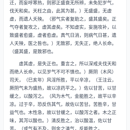
迁，而妄呼寒热，则邪正盛衰无所辨，未免犯岁气，
伐天和矣。天枉之由，此其为甚。）无盛盛，无虚
虚，而遗人夭殃。（邪气实者复助之，盛其盛矣。正
气夺者复攻之，虚其虚矣。不知虚实，妄施攻补，以
致盛者愈盛，虚者愈虚。真气日消，则病气日甚，遗
人夭殃，医之咎也。）无致邪，无失正，绝人长命。
（盛其盛，是致邪也。
虚其虚，是失正也。重言之，所以深戒夫伐天和
而绝人长命，以见岁气不可不慎也。）厥阴（木风）
司天，（巳亥年）风淫所胜，平以辛凉，（王注云，
厥阴气未为盛热，故以凉药平之。）佐以甘苦，以甘
缓之，以酸泻之。（风为木气，金能胜之，故平以辛
凉。过于辛，恐反伤其气，故佐以苦甘。苦胜辛，甘
益气也。木性急，故以甘缓之，以酸泻之者。木之正
味，其泻以酸也。）清反胜之，治以酸温，佐以甘
苦。（或气有不及，则金之清气，反能胜之。