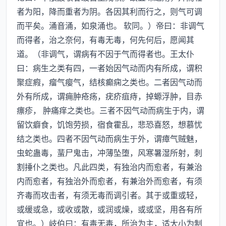
者为阳，降而重者为阴。各因其利而行之，则气可调
而平矣。涌音涌，如泉涌也。 软同。）帝曰：非调气
而得者，治之奈何，有毒无毒，何先何后，愿闻其
道。（非调气，谓病有不因于气而得者也。王太仆
曰：病生之类有四，一者始因气动而内有所成，谓积
聚症瘕，瘤气瘿气，结核癫痫之类也。二者因气动而
外有所成，谓痈肿疮疡，疣疥疽痔，掉螈浮肿，目赤
瘭疹， 肿痛痒之类也。三者不因气动而病生于内，谓
留饮癖食，饥饱劳损，宿食霍乱，悲恐喜怒，想慕忧
结之类也。四者不因气动而病生于外，谓瘴气贼魅，
虫蛇蛊毒，蜚尸鬼击，冲薄坠堕，风寒暑湿所射，刺
割捶仆之类也。凡此四类，有独治内而愈者，有兼治
内而愈者，有独治外而愈者，有兼治外而愈者，有须
齐毒而攻击者，有须无毒而调引者。其于或重或轻，
或缓或急，或收或散，或润或燥，或或坚，用各有所
宜也。）岐伯曰：有毒无毒，所治为主，适大小为制