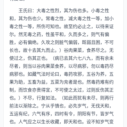
王氏曰：大毒之性烈，其为伤也多。小毒之性
和，其为伤也少。常毒之性，减大毒之性一等，加小
毒之性一等，所伤可知也。故至约必止之，以待来证
尔。然无毒之药，性虽平和，久而多之，则气有偏
胜，必有偏绝。久攻之则脏气偏弱，既弱且困，不可
长也，故十去其九而止。）谷肉果菜，食养尽之。无
使过之，伤其正也。（病已去其六七八九，而有余未
尽者，则当以谷肉果菜食养，以尽病邪，勿以毒药尽
病邪也。如藏气法时论曰，毒药攻邪，五谷为养，五
果为助，五畜为益，五菜为充者是也。然毒药难有约
制，而饮食亦贵得宜，不可使之太过，过则反伤其正
也。）不尽，行复如法。（如此而犹有未尽，则再行
前法以渐除之。宁从乎慎也，必先岁气，无伐天和，
五运有纪，六气有序，四时有令，阴阳有节，皆岁气
也。人气应之以生长收藏，即天和也。设不知岁气变