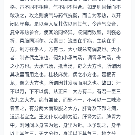
格。声不同不相应，气不同不相合。如是则且惮而不
敢攻之，攻之则病气与药气抗衡，而自为寒热，以开
闭固守矣。是以圣人反其佐以同其气，令声气应合，
复令寒热参合，使其始同终异。凌润而败坚，刚强必
折，柔脆同消尔。完素曰：流变在乎病，主病在乎
方，制方在乎人。方有七，大小缓急奇偶复也。大小
者，制奇偶之法也。假如小承气汤，调胃承气汤，奇
之小方也。大承气汤，抵当汤，奇之大方也，所谓因
其攻里而用之也。桂枝麻黄，偶之小方也。葛根青
龙，偶之大方也，所谓因其发表而用之也。故曰：汗
不以奇，下不以偶。从正曰：大方有二，有君一臣三
佐九之大方。病有兼证，而邪不一，不可以一二味治
者宜之，有分两大而顿服之大方，肝肾及下部之病，
道远者宜之。王太仆以心肺为近，肝肾为远，脾胃为
中。刘河间以身表为远，身里为近。以予观之，身半
以上其气三，天之分也，身半以下其气三，地之分