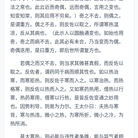
法之常也。此云近而奇偶，远而奇偶，言用之变也。
知变知常，则其应用不穷矣。）奇之不去，则偶之，
是谓重方。偶之不去，则反佐以取之，所谓寒热温
凉，反从其病也，（此示人以圆融通变也。如始也用
奇，奇之而病不去，此其必有未合，乃当变而为偶，
奇偶迭用，是曰重方，即后世所谓复方也。
若偶之而又不去，则当求其微甚真假，而反佐以
取之。反佐者，谓药同于病而顺其性也。如以热治
寒，而寒拒热，则反佐于寒而入之。以寒治热，而热
格寒，则反佐以热而入之。又如寒药热用，借热以行
寒，热药寒用，借寒以行热，是皆反佐变通之妙用
也。因势利导，则易为力尔。王太仆曰：夫热与寒
背，寒与热违，微小之热，为寒所折，微小之冷，为
热所消。
甚大寒热，则必能与违性者争雄，能与异气者相