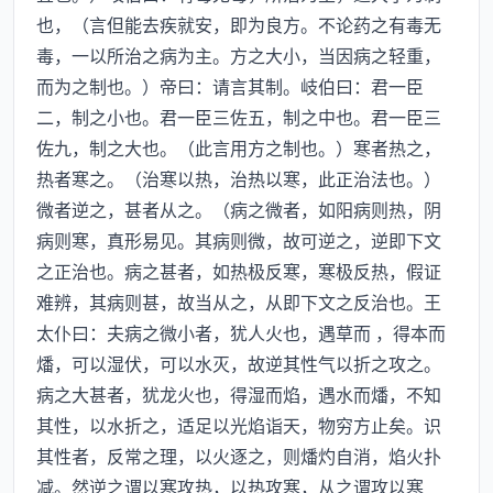
也，（言但能去疾就安，即为良方。不论药之有毒无
毒，一以所治之病为主。方之大小，当因病之轻重，
而为之制也。）帝曰：请言其制。岐伯曰：君一臣
二，制之小也。君一臣三佐五，制之中也。君一臣三
佐九，制之大也。（此言用方之制也。）寒者热之，
热者寒之。（治寒以热，治热以寒，此正治法也。）
微者逆之，甚者从之。（病之微者，如阳病则热，阴
病则寒，真形易见。其病则微，故可逆之，逆即下文
之正治也。病之甚者，如热极反寒，寒极反热，假证
难辨，其病则甚，故当从之，从即下文之反治也。王
太仆曰：夫病之微小者，犹人火也，遇草而 ，得本而
燔，可以湿伏，可以水灭，故逆其性气以折之攻之。
病之大甚者，犹龙火也，得湿而焰，遇水而燔，不知
其性，以水折之，适足以光焰诣天，物穷方止矣。识
其性者，反常之理，以火逐之，则燔灼自消，焰火扑
减。然逆之谓以寒攻热，以热攻寒，从之谓攻以寒