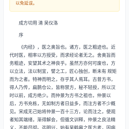
以免延误。
成方切用 清 吴仪洛
序
《内经》，医之奥旨也。诸方，医之粗迹也。近
代时医，相率以方授受，而求经论者无之。舍奥旨而
务粗迹，安望其术之神良乎。虽然方亦何可废也，方
以立法，法以制宜，譬之工，匠心独创，断未有 规矩
而为之者。特神而明之，存乎其人焉耳。古昔方书，
得人乃传，扁鹊仓公，皆称禁方，秘不轻授，所以汉
时以前，成方绝少。而仲景为方书之祖也，仲景以
后，方书充栋，无如制方者日益多，而注方者不少概
见。宋成无己始将仲景一百十三方，论而注之，使观
者知其端绪，渐得解会，但循文训释，仲景之良法精
义，不能尽彻。迄明兴，始有吴鹤皋之医方考，因病