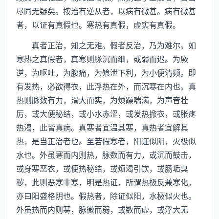
尽同无疑矣。按治有逆从者，以病有微甚。病有微甚
者，以证有真假也。寒热有真假，虚实有真假。
真者正治，知之无难。假者反治，乃为难尔。如
寒热之真假者，真寒则脉沉而细，或弱而迟。为厥
逆，为呕吐，为腹痛，为飧泄下利，为小便清频。即
有发热，必欲得衣，此浮热在外，而沉寒在内也。真
热则脉数有力，滑大而实，为烦躁喘满，为声音壮
厉，或大便秘结，或小水赤涩，或发热掀衣，或胀疼
热渴，此皆真病。真寒者宜温其寒，真热者宜解其
热，是当正治者也。至若假寒者，阳证似阴，火极似
水也。外虽寒而内则热，脉数而有力，或沉而鼓击，
或身寒恶衣，或便热秘结，或烦渴引饮，或肠垢臭
秽，此则恶寒非寒，明是热证，所谓热极反兼寒化，
亦曰阳盛格阴也。假热者，除证似阳，水极似火也。
外虽热而内则寒，脉微而弱，或数而虚，或浮大无