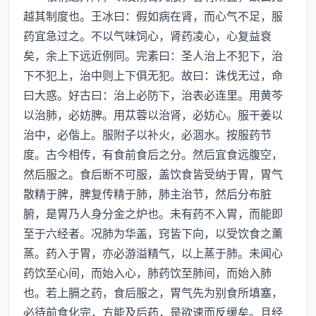
越其制度也。王冰曰：假如病在肾，而心气不足，服
药宜急过之。不以气味饲心，肾药凌心，心复益衰
矣，余上下远近例同。完素曰：圣人治上不犯下，治
下不犯上，治中则上下俱无犯。故曰：诛伐无过，命
曰大惑。好古曰：治上必防下，治表必连里。用黄芩
以治肺，必妨脾。用苁蓉以治肾，必妨心。服干姜以
治中，必偕上。服附子以补火，必涸水。按服药节
度。古今相传，有食前食后之分。然后宜食远腹空，
然后服之。食后断不可服，盖饮食皆受纳于胃，胃气
散精于脾，脾复传精于肺，肺主治节，然后分布脏
腑，是胃乃人身分金之炉也。未有药不入胃，而能即
至于六经者。况肺为华盖，窍皆下向，以受饮食之薰
蒸。药入于胃，亦必游溢精气，以上蒸于肺。未闻心
药饮至心间，而始入心，肺药饮至肺间，而始入肺
也。若上膈之药，食后服之，胃气先为别食所填塞，
必待前食化完，方能及后药，是欲速而反缓矣。且经