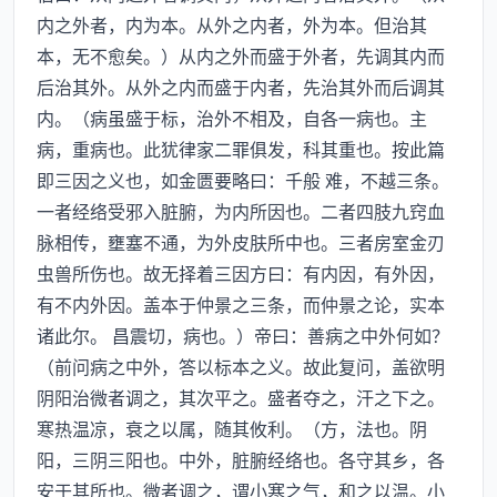
内之外者，内为本。从外之内者，外为本。但治其
本，无不愈矣。）从内之外而盛于外者，先调其内而
后治其外。从外之内而盛于内者，先治其外而后调其
内。（病虽盛于标，治外不相及，自各一病也。主
病，重病也。此犹律家二罪俱发，科其重也。按此篇
即三因之义也，如金匮要略曰：千般 难，不越三条。
一者经络受邪入脏腑，为内所因也。二者四肢九窍血
脉相传，壅塞不通，为外皮肤所中也。三者房室金刃
虫兽所伤也。故无择着三因方曰：有内因，有外因，
有不内外因。盖本于仲景之三条，而仲景之论，实本
诸此尔。 昌震切，病也。）帝曰：善病之中外何如？
（前问病之中外，答以标本之义。故此复问，盖欲明
阴阳治微者调之，其次平之。盛者夺之，汗之下之。
寒热温凉，衰之以属，随其攸利。（方，法也。阴
阳，三阴三阳也。中外，脏腑经络也。各守其乡，各
安于其所也。微者调之，谓小寒之气，和之以温。小