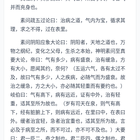
并而充身也。
素问疏五过论曰：治病之道，气内为宝，循求其
理，求之不得，过在表里。
素问阴阳应象大论曰：阴阳者，天地之道也，万
物之纲纪，变化之父母，生杀之本始，神明素问至真
要大论，帝曰：气有多少，病有盛衰，治有缓急，方
有大小，愿闻其约，奈何？（五运六气，各有太过不
及，故曰气有多少，人之疾病，必随气而为盛衰。故
治之缓急，方之大小，亦必随其轻重而有要约也。）
岐伯曰：气有高下，病有远近，证有中外，治有轻
重，适其至所为故也。（岁有司天在泉，则气有高
下，经有脏腑上下，则病有远近，在里曰中，在表曰
外。缓者治宜轻，急者治宜重也，适其至所为故。言
必及于病至之所，而不可过，亦不可不及也。）大要
曰：君一臣二，奇之制也。君二臣四，偶之制也。君