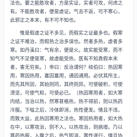
法也。要之能胜攻者，方是实证，实者可攻，何虑之
有。不能胜攻者，便是虚证。气去不返，可不寒心，
此邪正之本末，有不可不知也。
惟是假虚之证不多见，而假实之证最多也。假寒
之证不难治，而假热之治多误也。然者多热，虚者多
寒。如丹溪曰：气有余，便是火。故实能受寒，而不
知气不足便是寒，故虚能受热，医有不知真假本末
者，害无穷矣。）帝曰：反治谓何？岐伯曰：热因寒
用，寒因热用，塞因塞用，通因通用。必伏其所主，
而先其所因，其始则同，其终则异。可使破积，可使
溃坚，可使气和，可使必已。（热因寒用者，如大寒
内结，当治以热，然寒甚格热，热不得前，则以热药
冷服。下嗌之后，冷体即消，热性便发。情且不违，
而致大益，此热因寒用之法也。寒因热用者，如大热
在中，以寒攻治，则不入，以热攻治，则病增。乃以
寒药热服，入腹之后，热气即消，寒性遂行，情且协