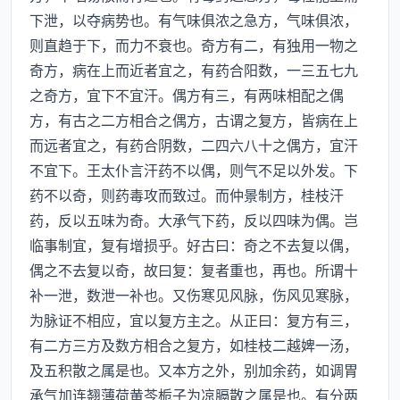
下泄，以夺病势也。有气味俱浓之急方，气味俱浓，
则直趋于下，而力不衰也。奇方有二，有独用一物之
奇方，病在上而近者宜之，有药合阳数，一三五七九
之奇方，宜下不宜汗。偶方有三，有两味相配之偶
方，有古之二方相合之偶方，古谓之复方，皆病在上
而远者宜之，有药合阴数，二四六八十之偶方，宜汗
不宜下。王太仆言汗药不以偶，则气不足以外发。下
药不以奇，则药毒攻而致过。而仲景制方，桂枝汗
药，反以五味为奇。大承气下药，反以四味为偶。岂
临事制宜，复有增损乎。好古曰：奇之不去复以偶，
偶之不去复以奇，故曰复：复者重也，再也。所谓十
补一泄，数泄一补也。又伤寒见风脉，伤风见寒脉，
为脉证不相应，宜以复方主之。从正曰：复方有三，
有二方三方及数方相合之复方，如桂枝二越婢一汤，
及五积散之属是也。又本方之外，别加余药，如调胃
承气加连翘薄荷黄芩栀子为凉膈散之属是也。有分两