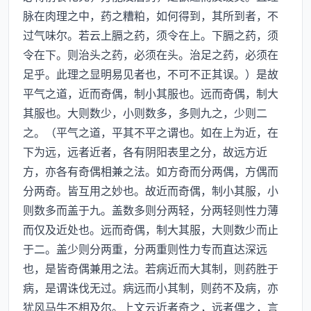
脉在肉理之中，药之糟粕，如何得到，其所到者，不
过气味尔。若云上膈之药，须令在上。下膈之药，须
令在下。则治头之药，必须在头。治足之药，必须在
足乎。此理之显明易见者也，不可不正其误。）是故
平气之道，近而奇偶，制小其服也。远而奇偶，制大
其服也。大则数少，小则数多，多则九之，少则二
之。（平气之道，平其不平之谓也。如在上为近，在
下为远，远者近者，各有阴阳表里之分，故远方近
方，亦各有奇偶相兼之法。如方奇而分两偶，方偶而
分两奇。皆互用之妙也。故近而奇偶，制小其服，小
则数多而盖于九。盖数多则分两轻，分两轻则性力薄
而仅及近处也。远而奇偶，制大其服，大则数少而止
于二。盖少则分两重，分两重则性力专而直达深远
也，是皆奇偶兼用之法。若病近而大其制，则药胜于
病，是谓诛伐无过。病远而小其制，则药不及病，亦
犹风马牛不相及尔。上文云近者奇之，远者偶之，言