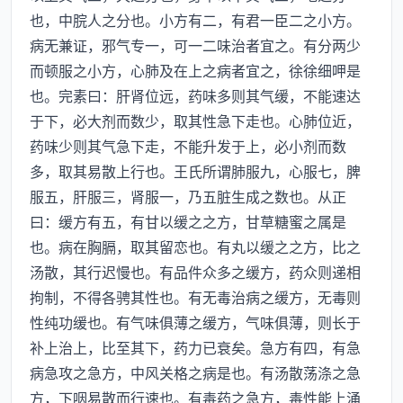
也，中脘人之分也。小方有二，有君一臣二之小方。
病无兼证，邪气专一，可一二味治者宜之。有分两少
而顿服之小方，心肺及在上之病者宜之，徐徐细呷是
也。完素曰：肝肾位远，药味多则其气缓，不能速达
于下，必大剂而数少，取其性急下走也。心肺位近，
药味少则其气急下走，不能升发于上，必小剂而数
多，取其易散上行也。王氏所谓肺服九，心服七，脾
服五，肝服三，肾服一，乃五脏生成之数也。从正
曰：缓方有五，有甘以缓之之方，甘草糖蜜之属是
也。病在胸膈，取其留恋也。有丸以缓之之方，比之
汤散，其行迟慢也。有品件众多之缓方，药众则递相
拘制，不得各骋其性也。有无毒治病之缓方，无毒则
性纯功缓也。有气味俱薄之缓方，气味俱薄，则长于
补上治上，比至其下，药力已衰矣。急方有四，有急
病急攻之急方，中风关格之病是也。有汤散荡涤之急
方，下咽易散而行速也。有毒药之急方，毒性能上涌