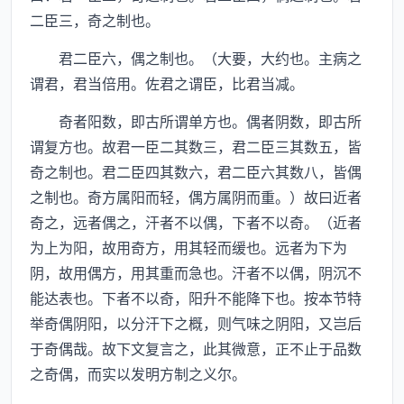
二臣三，奇之制也。
君二臣六，偶之制也。（大要，大约也。主病之
谓君，君当倍用。佐君之谓臣，比君当减。
奇者阳数，即古所谓单方也。偶者阴数，即古所
谓复方也。故君一臣二其数三，君二臣三其数五，皆
奇之制也。君二臣四其数六，君二臣六其数八，皆偶
之制也。奇方属阳而轻，偶方属阴而重。）故曰近者
奇之，远者偶之，汗者不以偶，下者不以奇。（近者
为上为阳，故用奇方，用其轻而缓也。远者为下为
阴，故用偶方，用其重而急也。汗者不以偶，阴沉不
能达表也。下者不以奇，阳升不能降下也。按本节特
举奇偶阴阳，以分汗下之概，则气味之阴阳，又岂后
于奇偶哉。故下文复言之，此其微意，正不止于品数
之奇偶，而实以发明方制之义尔。