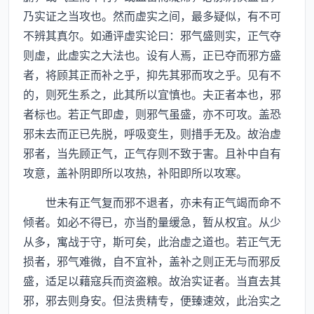
乃实证之当攻也。然而虚实之间，最多疑似，有不可
不辨其真尔。如通评虚实论曰：邪气盛则实，正气夺
则虚，此虚实之大法也。设有人焉，正已夺而邪方盛
者，将顾其正而补之乎，抑先其邪而攻之乎。见有不
的，则死生系之，此其所以宜慎也。夫正者本也，邪
者标也。若正气即虚，则邪气虽盛，亦不可攻。盖恐
邪未去而正已先脱，呼吸变生，则措手无及。故治虚
邪者，当先顾正气，正气存则不致于害。且补中自有
攻意，盖补阴即所以攻热，补阳即所以攻寒。
世未有正气复而邪不退者，亦未有正气竭而命不
倾者。如必不得已，亦当酌量缓急，暂从权宜。从少
从多，寓战于守，斯可矣，此治虚之道也。若正气无
损者，邪气难微，自不宜补，盖补之则正无与而邪反
盛，适足以藉寇兵而资盗粮。故治实证者。当直去其
邪，邪去则身安。但法贵精专，便臻速效，此治实之