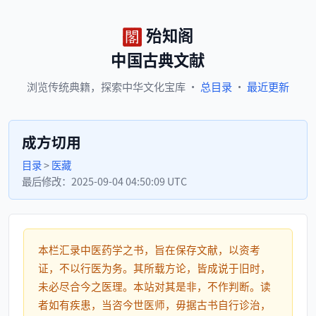
殆知阁
中国古典文献
浏览
传统典籍，
探索
中华文化宝库
·
总目录
·
最近更新
成方切用
目录
>
医藏
最后修改：
2025-09-04 04:50:09 UTC
本栏汇录中医药学之书，旨在保存文献，以资考
证，不以行医为务。其所载方论，皆成说于旧时，
未必尽合今之医理。本站对其是非，不作判断。读
者如有疾患，当咨今世医师，毋据古书自行诊治，