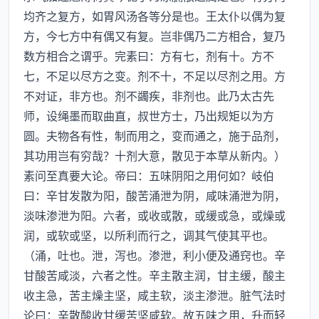
均齐之复方，如胃风汤各等分是也。王太仆以偶为复
方，今七方中有偶又有复。岂非偶乃二方相合，复乃
数方相合之谓乎。完素曰：方有七，剂有十。方不
七，不足以尽方之变。剂不十，不足以尽剂之用。方
不对证，非方也。剂不蠲疾，非剂也。此乃太古先
师，设绳墨而取曲直，叔世方士，乃出规矩以为方
圆。夫物各有性，制而用之，变而通之，施于品剂，
其功用岂有穷哉？十剂大意，散见于本草从新内。）
素问至真要大论。帝曰：五味阴阳之用何如？岐伯
曰：辛甘发散为阳，酸苦涌泄为阴，咸味涌泄为阴，
淡味渗泄为阳。六者，或收或散，或缓或急，或燥或
润，或软或坚，以所利而行之，调其气使其平也。
（涌，吐也。泄，泻也。渗泄，利小便及通窍也。辛
甘酸苦咸淡，六者之性。辛主散主润，甘主缓，酸主
收主急，苦主燥主坚，咸主软，淡主渗泄。脏气法时
论曰：辛散酸收甘缓苦坚咸软。故五味之用，升而轻