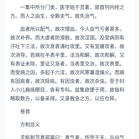
一集中所分门类，医学始于灵素，故首列内经之
方。而人之由生，全赖夫气，故先治气。
血者所以配气，故次理血，今人血气亏者甚多，
故次补养。而大虚者防滑脱，故次涩固。及受病则有
汗吐下三法，故次发表涌吐攻里。又有宜缓攻者，故
次消导。若病在半表半里，法当和解，故次和解。又
有表证未除，里证又急者，当表里交治，故次表里。
而受病之因，多起于六淫，故次风寒暑湿燥火。而病
有因痰者，故次除痰。有因虫者，故次杀虫。至于妇
人小儿痈疡眼目，各有专科。兹集欲便于用，故每科
略取数方，以备采择。又录救急之方，以应仓猝。
卷首
方制总义
灵枢刺节真邪篇曰：真气者，所受于天，与谷气