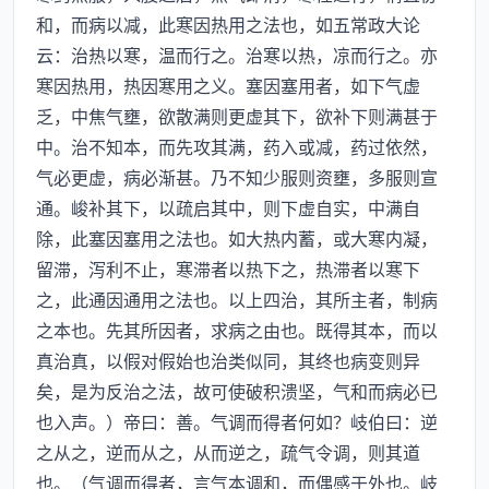
和，而病以减，此寒因热用之法也，如五常政大论
云：治热以寒，温而行之。治寒以热，凉而行之。亦
寒因热用，热因寒用之义。塞因塞用者，如下气虚
乏，中焦气壅，欲散满则更虚其下，欲补下则满甚于
中。治不知本，而先攻其满，药入或减，药过依然，
气必更虚，病必渐甚。乃不知少服则资壅，多服则宣
通。峻补其下，以疏启其中，则下虚自实，中满自
除，此塞因塞用之法也。如大热内蓄，或大寒内凝，
留滞，泻利不止，寒滞者以热下之，热滞者以寒下
之，此通因通用之法也。以上四治，其所主者，制病
之本也。先其所因者，求病之由也。既得其本，而以
真治真，以假对假始也治类似同，其终也病变则异
矣，是为反治之法，故可使破积溃坚，气和而病必已
也入声。）帝曰：善。气调而得者何如？岐伯曰：逆
之从之，逆而从之，从而逆之，疏气令调，则其道
也。（气调而得者，言气本调和，而偶感于外也。岐