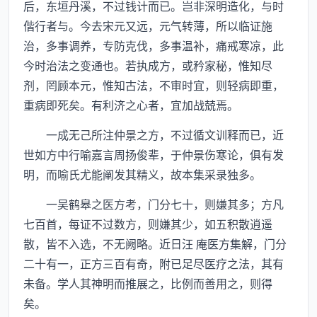
后，东垣丹溪，不过钱计而已。岂非深明造化，与时
偕行者与。今去宋元又远，元气转薄，所以临证施
治，多事调养，专防克伐，多事温补，痛戒寒凉，此
今时治法之变通也。若执成方，或矜家秘，惟知尽
剂，罔顾本元，惟知古法，不审时宜，则轻病即重，
重病即死矣。有利济之心者，宜加战兢焉。
一成无己所注仲景之方，不过循文训释而已，近
世如方中行喻嘉言周扬俊辈，于仲景伤寒论，俱有发
明，而喻氏尤能阐发其精义，故本集采录独多。
一吴鹤皋之医方考，门分七十，则嫌其多；方凡
七百首，每证不过数方，则嫌其少，如五积散逍遥
散，皆不入选，不无阙略。近日汪 庵医方集解，门分
二十有一，正方三百有奇，附已足尽医疗之法，其有
未备。学人其神明而推展之，比例而善用之，则得
矣。