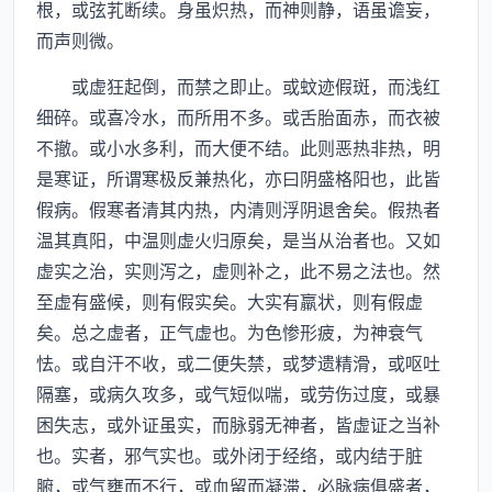
根，或弦芤断续。身虽炽热，而神则静，语虽谵妄，
而声则微。
或虚狂起倒，而禁之即止。或蚊迹假斑，而浅红
细碎。或喜冷水，而所用不多。或舌胎面赤，而衣被
不撤。或小水多利，而大便不结。此则恶热非热，明
是寒证，所谓寒极反兼热化，亦曰阴盛格阳也，此皆
假病。假寒者清其内热，内清则浮阴退舍矣。假热者
温其真阳，中温则虚火归原矣，是当从治者也。又如
虚实之治，实则泻之，虚则补之，此不易之法也。然
至虚有盛候，则有假实矣。大实有羸状，则有假虚
矣。总之虚者，正气虚也。为色惨形疲，为神衰气
怯。或自汗不收，或二便失禁，或梦遗精滑，或呕吐
隔塞，或病久攻多，或气短似喘，或劳伤过度，或暴
困失志，或外证虽实，而脉弱无神者，皆虚证之当补
也。实者，邪气实也。或外闭于经络，或内结于脏
腑，或气壅而不行，或血留而凝滞，必脉病俱盛者，