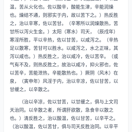
温，苦从火化也。佐以酸辛，酸能生津，辛能润燥
也。燥结不通，则邪实于内，故以苦下之。）热反胜
之，治以辛寒，佐以苦甘。（辛寒所以润燥散热，苦
甘所以泻火生金。）太阳（寒水）司天，（辰戌年）
寒淫所胜，平以辛热，佐以甘苦，以咸泻之。（辛热
足以散寒，苦甘可以胜水。以咸泻之，水之正味，其
泻以咸也。）热反胜之，治以咸冷，佐以苦辛。（或
气有不及，则热反胜之，故治以咸冷，抑火邪也，佐
以苦辛，苦能泄热，辛能散热也。）厥阴（风木）在
泉，（寅申年）风淫于内，治以辛凉，佐以甘苦，以
甘缓之，以辛散之。
（治以辛凉，佐以甘苦，以甘缓之，俱与上文司
天治同。以辛散之者，所谓肝欲散，急食辛以散之
也。）清反胜之，治以酸温，佐以甘苦，以辛平之。
（治以酸温，佐以苦甘，俱与司天反胜治同。以辛平