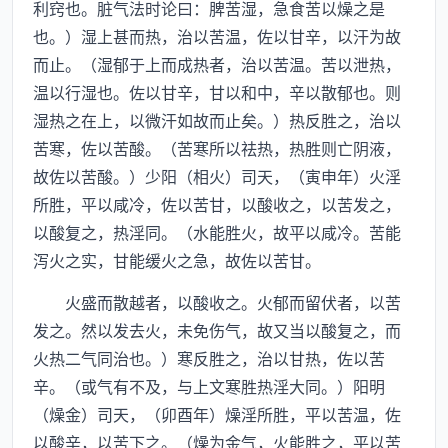
利窍也。脏气法时论曰：脾苦湿，急食苦以燥之是
也。）湿上甚而热，治以苦温，佐以甘辛，以汗为故
而止。（湿郁于上而成热者，治以苦温。苦以泄热，
温以行湿也。佐以甘辛，甘以和中，辛以散郁也。则
湿热之在上，以微汗如故而止矣。）热反胜之，治以
苦寒，佐以苦酸。（苦寒所以祛热，热胜则亡阴液，
故佐以苦酸。）少阳（相火）司天，（寅申年）火淫
所胜，平以咸冷，佐以苦甘，以酸收之，以苦发之，
以酸复之，热淫同。（水能胜火，故平以咸冷。苦能
泻火之实，甘能缓火之急，故佐以苦甘。
火盛而散越者，以酸收之。火郁而留伏者，以苦
发之。然以发去火，未免伤气，故又当以酸复之，而
火热二气同治也。）寒反胜之，治以甘热，佐以苦
辛。（或气有不及，与上文寒胜热淫大同。）阳明
（燥金）司天，（卯酉年）燥淫所胜，平以苦温，佐
以酸辛，以苦下之。（燥为金气，火能胜之，平以苦