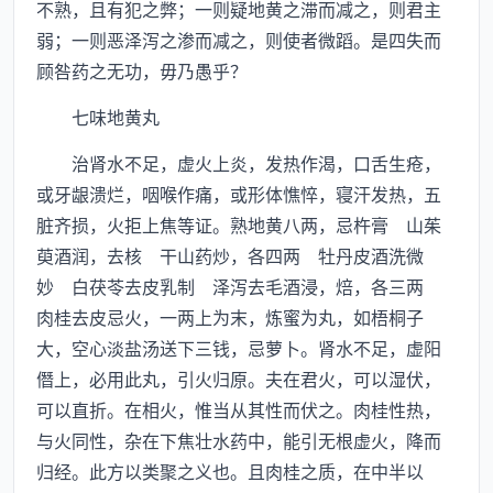
不熟，且有犯之弊；一则疑地黄之滞而减之，则君主
弱；一则恶泽泻之渗而减之，则使者微蹈。是四失而
顾咎药之无功，毋乃愚乎？
七味地黄丸
治肾水不足，虚火上炎，发热作渴，口舌生疮，
或牙龈溃烂，咽喉作痛，或形体憔悴，寝汗发热，五
脏齐损，火拒上焦等证。熟地黄八两，忌杵膏 山茱
萸酒润，去核 干山药炒，各四两 牡丹皮酒洗微
妙 白茯苓去皮乳制 泽泻去毛酒浸，焙，各三两
肉桂去皮忌火，一两上为末，炼蜜为丸，如梧桐子
大，空心淡盐汤送下三钱，忌萝卜。肾水不足，虚阳
僭上，必用此丸，引火归原。夫在君火，可以湿伏，
可以直折。在相火，惟当从其性而伏之。肉桂性热，
与火同性，杂在下焦壮水药中，能引无根虚火，降而
归经。此方以类聚之义也。且肉桂之质，在中半以