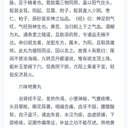
脉，足于精者也。茸胶霜三物同用，盖以阳气在头，
取其全耳。阳起、苁蓉、附子，取其直入少阴。枣
仁、柏子、辰砂皆安神之仙品。《经》曰：神足则气
旺，气旺则神生也。黄芪、当归和上下之气血。酒糊
为丸，通表里之隧道，且助添药势，令诸品无微不
达。命曰斑龙者，龙配东方，属木，为阳，且取其雄
矫。此丸为健阳而设，因以名之。故昔人有歌曰：尾
闾不禁沧海竭，九转灵丹都谩说，惟有斑龙顶上珠，
能补玉堂阙下穴。但真阴下损，亢阳上乘者不宜，轻
投反济其火。
六味地黄丸
治肾经不足，发热作渴，小便淋秘，气壅痰嗽，
头目晕眩，眼花耳聋，咽燥舌痛，齿牙不固，腰膝酸
软，自汗盗汗，诸血失音，水泛为痰，血虚损燥，下
部疮疡，足跟作痛等证，补益之功不能尽述。熟地黄