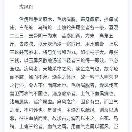
愈风丹
治疠风手足麻木，毛落眉脱，遍身癞疹，搔痒成
疮。白花蛇 乌稍蛇 土蝮蛇头尾全者各一条，酒浸
二三日，去骨阴干为末 苦参四两，为末 皂角五
斤，去皮弦，以无灰酒浸一宿取出，用水熬膏 上以
三蛇并苦参末，将皂角膏和为丸，如梧桐子大。每服
三钱，以玉屏风散煎汤送下轻者三蛇得一即效，不必
全也。疠风者，天地杀物之风，燥金之气也，故令疮
而不脓，燥而不湿。燥金之体涩，故一客于人则营卫
之行滞，令人不仁而麻木也。毛落眉脱者，燥风伐其
营卫而表气不固也。遍身癞疹者，上气下血俱病也。
诸痛属实，诸痒属虚。癞风之痒，固多有虫，而卫气
之虚，不可诬也。是证也，主燥剂以疏风，则反以助
邪，往往血枯而死。故求古方润剂以主之。白花、乌
稍、土蝮三蛇者，血气之属。用血气之属以驱风，岂