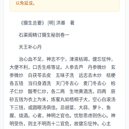
以免延误。
《摄生总要》 [明] 洪基 著
石渠阁精订摄生秘剖卷一
天王补心丹
治心血不足，神志不宁，津液枯竭，健忘怔忡，
大便不利，口舌生疮等证。人参去芦 丹参微炒 玄
参微炒 白茯苓去皮 五味子洗 远志去木炒 桔梗
各五钱 当归身酒洗 天门冬去心 麦门冬去心 柏
子仁炒 酸枣仁炒，各二两 生地黄酒洗，四两 辰
砂五钱为衣上为末，炼蜜丸如梧桐子大，空心白滚汤
下三钱，或圆眼汤俱佳。忌胡荽、大蒜、萝卜、鱼
腥、烧酒。心者，神明之官也。忧愁思虑则伤心。神
明受伤，则主不明而十二官危，故健忘怔忡。心主