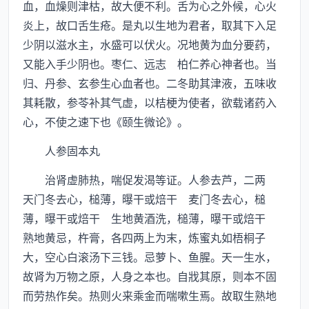
血，血燥则津枯，故大便不利。舌为心之外候，心火
炎上，故口舌生疮。是丸以生地为君者，取其下入足
少阴以滋水主，水盛可以伏火。况地黄为血分要药，
又能入手少阴也。枣仁、远志 柏仁养心神者也。当
归、丹参、玄参生心血者也。二冬助其津液，五味收
其耗散，参苓补其气虚，以桔梗为使者，欲载诸药入
心，不使之速下也《颐生微论》。
人参固本丸
治肾虚肺热，喘促发渴等证。人参去芦，二两
天门冬去心，槌薄，曝干或焙干 麦门冬去心，槌
薄，曝干或焙干 生地黄酒洗，槌薄，曝干或焙干
熟地黄忌，杵膏，各四两上为末，炼蜜丸如梧桐子
大，空心白滚汤下三钱。忌萝卜、鱼腥。天一生水，
故肾为万物之原，人身之本也。自戕其原，则本不固
而劳热作矣。热则火来乘金而喘嗽生焉。故取生熟地