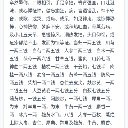
卒然晕倒，口眼相引，手足挛搐，脊背强直，口吐涎
沫，或心悸怔忡，健忘癫狂，病，言语错乱，神不守
舍，或歌、或哭、或痴、或呆，如见神鬼，或惊悸恐
怖，心神恍惚，梦寐不安，或积热吐血，骨蒸劳病，
及小儿五天吊，急慢惊风，潮热发搐，头目仰视，或
痘疹郁结不出，发而为惊等证。当归一两五钱 川芎
一两三钱 白芍二两五钱 人参二两三钱 白术一两
五钱 茯苓一两六钱 甘草五钱，蜜炙 山药七两
神曲二两五钱 桔梗一两三钱 干姜炮，七钱半 肉
桂一两八钱 麦冬一两五钱 黄芩一两五钱 防风一
两五钱 柴胡一两二钱 杏仁去皮尖，麸炒黄，一两
二钱五分 大豆黄卷一两七钱五分 白蔹七钱五分
蒲黄炒，一钱五分 阿胶炒，一两七钱 犀角一两，
为末 羚羊角一两，为末 牛黄一两一钱 麝香一
两 冰片一两 雄黄水飞，八钱 大枣一百枚，蒸烂
上除大枣、杏仁、犀角、羚角及雄黄、牛黄、麝香、