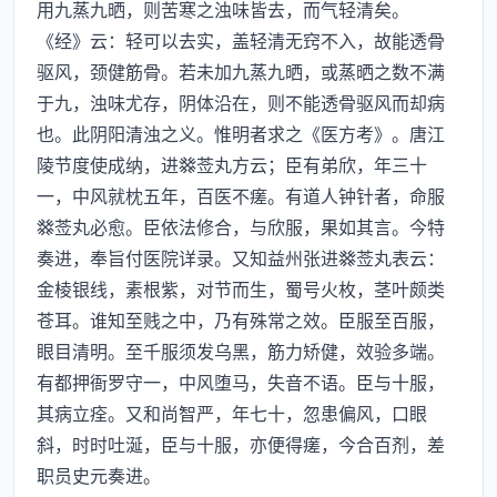
用九蒸九晒，则苦寒之浊味皆去，而气轻清矣。
《经》云：轻可以去实，盖轻清无窍不入，故能透骨
驱风，颈健筋骨。若未加九蒸九晒，或蒸晒之数不满
于九，浊味尤存，阴体沿在，则不能透骨驱风而却病
也。此阴阳清浊之义。惟明者求之《医方考》。唐江
陵节度使成纳，进莶丸方云；臣有弟欣，年三十
一，中风就枕五年，百医不瘥。有道人钟针者，命服
莶丸必愈。臣依法修合，与欣服，果如其言。今特
奏进，奉旨付医院详录。又知益州张进莶丸表云：
金棱银线，素根紫，对节而生，蜀号火枚，茎叶颇类
苍耳。谁知至贱之中，乃有殊常之效。臣服至百服，
眼目清明。至千服须发乌黑，筋力矫健，效验多端。
有都押衙罗守一，中风堕马，失音不语。臣与十服，
其病立痊。又和尚智严，年七十，忽患偏风，口眼
斜，时时吐涎，臣与十服，亦便得瘥，今合百剂，差
职员史元奏进。