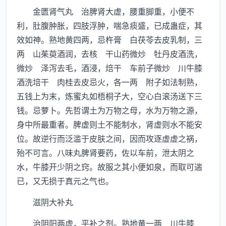
金匮肾气丸 治脾肾大虚，腰重脚重，小便不
利，肚腹肿胀，四肢浮肿，喘急痰盛，已成蛊症，其
效如神。熟地黄四两，忌杵膏 白茯苓去皮乳制，三
两 山茱萸酒润，去核 干山药微炒 牡丹皮酒洗，
微炒 泽泻去毛，酒浸，焙干 车前子微炒 川牛膝
酒洗培干 肉桂去皮忌火，各一两 附子如法制熟，
五钱上为末，炼蜜丸如梧桐子大，空心白滚汤送下三
钱。忌萝卜。先哲谓土为万物之母，水为万物之源，
身中所最重者。脾虚则土不能制水，肾虚则水不能安
位。故逆行而泛滥于皮肤之间，因而攻逐虚虚之祸，
殆不可言。八味丸脾肾要药，佐以车前，泄太阴之
水，牛膝开少阴之窍。故服之其小便如泉，而取可遄
已，又无损于真元之气也。
滋阴大补丸
治阴阳两虚，平补之剂。熟地黄一两 川牛膝