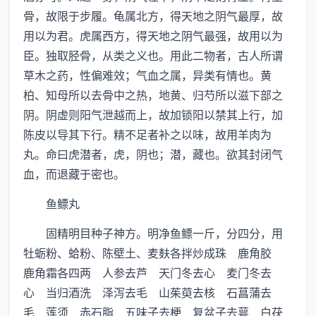
骨，故限于步履。龟属北方，得天地之阴气最厚，故
用以为君。虎属西方，得天地之阴气最强，故用以为
臣。独取胫骨，从类之义也。用此二物者，古人所谓
草木之药，性偏难效；气血之属，异类有情也。黄
柏、知母所以去骨中之热，地黄、归芍所以滋下部之
阴。阴虚则阳气泄越而上，故加锁阳以禁其上行，加
陈皮以导其下行。精不足者补之以味，故用羊肉为
丸。命曰虎潜者，虎，阴也；潜，藏也。欲其封闭气
血，而退藏于密也。
鱼鳔丸
固精明目种子神方。明净鱼鳔一斤，分四分，用
牡蛎粉、蛤粉、陈壁土、麦麸各拌炒成珠 鹿角胶
鹿角霜各四两 人参去芦 天门冬去心 麦门冬去
心 当归酒洗 泽泻去毛 山茱萸去核 石菖蒲去
毛 莲须 赤石脂 五味子去梗 复盆子去萼 白茯