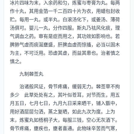
冰片四味为末，入余药和匀，炼蜜与枣膏为丸。每两
作十丸，其用金箔一千二百四十片为衣，用蜡包封收
贮。每用一丸，或半丸，白滚汤化下，或姜汤、薄荷
汤俱可。婴儿一丸，分作四服。斯丸乃祛风化痰，理
气调血之药。审有是症而用之，其功效如影响也。若
脾肺气虚而痰涎壅盛，肝脾血虚而惊搐，必当以固木
为主，不可泛用。恐虚其虚，而益其患也。治者慎之
慎之。
九制莶丸
治诸般风证，骨节疼痛，缓弱无力。莶草不拘
多少 此草处处有之，其叶似苍耳，对节而生，用五
月五日，七月七日，九月九日采来晒干，铺入甑中，
用好酒层层匀洒，蒸之复晒，如此九次为度。上为
末，炼蜜丸如梧桐子大，每服三钱，空心无灰酒下。
骨节疼痛，壅疾也，壅者喜通。此物味辛苦而气寒，