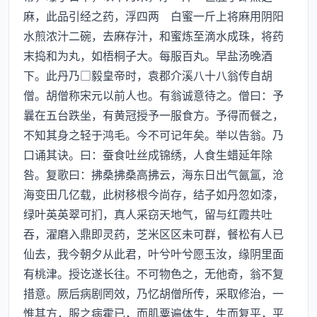
麻，此品引经之药，浮四两 白蜜一斤上将麻用阴阳
水煎浓汁二碗，去麻存汁，和蜜炼至滴水成珠，将药
末捣和为丸，如梧桐子大。每服百丸。早盐汤晚酒
下。此丹乃□毅皇帝时，袁郡介溪八十八翁传自胡
僧。胡僧称宋元以前人也。有翁诚意待之。僧曰：予
曩在五台跌坐，有黄冠授予一服食方。予得而餐之，
不知其身之轻于鸿毛。今不可记年矣。举以告翁。乃
口诵其诀。曰：蚕食吐丝成锦绣，人食生蜡延年除
咎。复歌曰：拂桑拂桑高拂云，海东日出气氤氲，沧
海变田几亿载，此树移根今尚存，结子如丹忽如漆，
绿叶英英翠可扪，真人采窃天地气，留与红霞共吐
吞，濯磨入鼎即灵药，芝米区区未可群，餐松有人已
仙去，我今朝夕从此君，叶兮叶兮愿玉汝，缘阴里面
有桃津。授讫遂长往。不可物色之，无他奇，翁不复
措意。厥后病剧罔效，乃忆胡僧所传，采取修治，一
惟其方，服之病霍已，而肌粟遍体生，生而复平，平