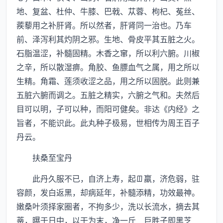
地、复盆、杜仲、牛膝、巴戟、苁蓉、枸杞、菟丝、
蒺藜用之补肝肾。所以然者，肝肾同一治也。乃车
前、泽泻利其灼阴之邪。生地、骨皮平其五脏之火。
石脂温涩，补髓固精。木香之窜，所以利六腑。川椒
之辛，所以散湿痹。角胶、鱼膘血气之属，用之所以
生精。角霜、莲须收涩之品，用之所以固脱。此则兼
五脏六腑而调之。五脏之精实，六腑之气和。夫然后
目可以明，子可以种，而阳可健矣。非达《内经》之
旨者，不能识此。此丸种子极易，世相传为周王百子
丹云。
扶桑至宝丹
此丹久服不已，自济上寿，起羸，济危弱，驻
容颜，发白返黑，却病延年，补髓添精，功效最神。
嫩桑叶须择家圈者，不拘多少，洗以长流水，摘去其
蒂，曝于日中，以干为末，净一斤 巨胜子即黑芝