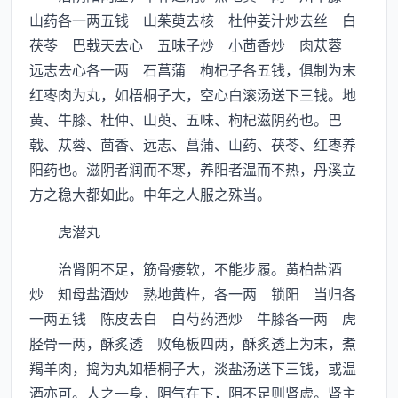
山药各一两五钱 山茱萸去核 杜仲姜汁炒去丝 白
茯苓 巴戟天去心 五味子炒 小茴香炒 肉苁蓉
远志去心各一两 石菖蒲 枸杞子各五钱，俱制为末
红枣肉为丸，如梧桐子大，空心白滚汤送下三钱。地
黄、牛膝、杜仲、山萸、五味、枸杞滋阴药也。巴
戟、苁蓉、茴香、远志、菖蒲、山药、茯苓、红枣养
阳药也。滋阴者润而不寒，养阳者温而不热，丹溪立
方之稳大都如此。中年之人服之殊当。
虎潜丸
治肾阴不足，筋骨痿软，不能步履。黄柏盐酒
炒 知母盐酒炒 熟地黄杵，各一两 锁阳 当归各
一两五钱 陈皮去白 白芍药酒炒 牛膝各一两 虎
胫骨一两，酥炙透 败龟板四两，酥炙透上为末，煮
羯羊肉，捣为丸如梧桐子大，淡盐汤送下三钱，或温
酒亦可。人之一身，阴气在下，阴不足则肾虚。肾主