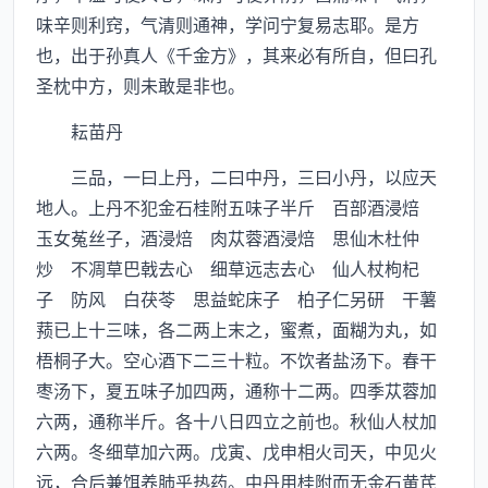
味辛则利窍，气清则通神，学问宁复易志耶。是方
也，出于孙真人《千金方》，其来必有所自，但曰孔
圣枕中方，则未敢是非也。
耘苗丹
三品，一曰上丹，二曰中丹，三曰小丹，以应天
地人。上丹不犯金石桂附五味子半斤 百部酒浸焙
玉女菟丝子，酒浸焙 肉苁蓉酒浸焙 思仙木杜仲
炒 不凋草巴戟去心 细草远志去心 仙人杖枸杞
子 防风 白茯苓 思益蛇床子 柏子仁另研 干薯
蓣已上十三味，各二两上末之，蜜煮，面糊为丸，如
梧桐子大。空心酒下二三十粒。不饮者盐汤下。春干
枣汤下，夏五味子加四两，通称十二两。四季苁蓉加
六两，通称半斤。各十八日四立之前也。秋仙人杖加
六两。冬细草加六两。戊寅、戊申相火司天，中见火
远，合后兼饵养肺乎热药。中丹用桂附而无金石黄芪