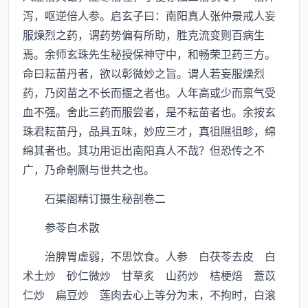
泻，呕逆倍人参。启玄子曰：南阳真人张仲景戒人妄
服燥烈之药，谓药势偏有所助，胜克流变则百病生
焉。余师玄珠先生秘授保神守中，和畅荣卫药三方。
命曰耘苗丹者，欲以彰微妙之旨。谓人若妄服燥烈
药，乃闵苗之不长而揠之者也。人年高或少而禀气受
血不强。舍此三药而服尝者，是不耘苗者也。余按玄
珠君耘苗丹，品具五味，妙应三才，真徂隰徂畛，绵
绵其者也。其功用讵出南阳真人不哉？但恐传之不
广，乃命剞劂与世共之也。
石渠阁精订摄生秘剖卷二
参苓白术散
治脾胃虚弱，不思饮食。人参 白茯苓去皮 白
术土炒 砂仁微炒 甘草炙 山药炒 桔梗焙 薏苡
仁炒 扁豆炒 莲肉去心上等分为末，不拘时，白滚