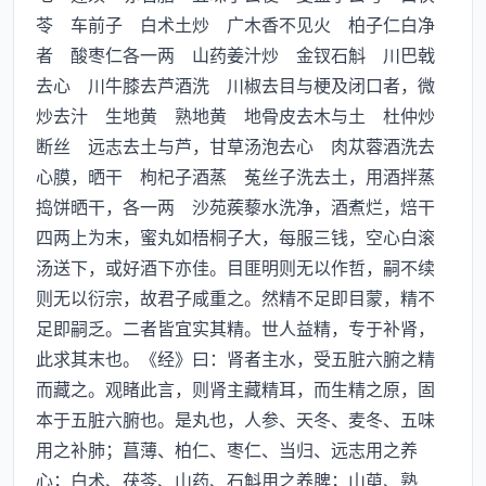
苓 车前子 白术土炒 广木香不见火 柏子仁白净
者 酸枣仁各一两 山药姜汁炒 金钗石斛 川巴戟
去心 川牛膝去芦酒洗 川椒去目与梗及闭口者，微
炒去汁 生地黄 熟地黄 地骨皮去木与土 杜仲炒
断丝 远志去土与芦，甘草汤泡去心 肉苁蓉酒洗去
心膜，晒干 枸杞子酒蒸 菟丝子洗去土，用酒拌蒸
捣饼晒干，各一两 沙苑蒺藜水洗净，酒煮烂，焙干
四两上为末，蜜丸如梧桐子大，每服三钱，空心白滚
汤送下，或好酒下亦佳。目匪明则无以作哲，嗣不续
则无以衍宗，故君子咸重之。然精不足即目蒙，精不
足即嗣乏。二者皆宜实其精。世人益精，专于补肾，
此求其末也。《经》曰：肾者主水，受五脏六腑之精
而藏之。观睹此言，则肾主藏精耳，而生精之原，固
本于五脏六腑也。是丸也，人参、天冬、麦冬、五味
用之补肺；菖薄、柏仁、枣仁、当归、远志用之养
心；白术、茯苓、山药、石斛用之养脾；山萸、熟