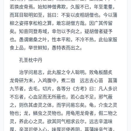
若换皮骨焉。始知神僧弗欺，久服不已，年至耄耋，
而耳目聪明如至，翁曰：不妄以皮相胡僧也。今以蒲
柳之姿得享松柏之算，敢忘胡僧方哉。因广其传留
矣。知音同登寿域，幸勿以予向之，疑胡僧者疑予
也。愚谓嫩桑之叶，性本平和，不冷不热，此仙家服
食上品，举世鲜知，愚特表而出之。
孔圣枕中丹
治学问易志，此丸服之令人聪明。败龟板醋炙
龙骨研为末，入鸡腹中，煮二宿 远志去心苗 菖蒲
九节者，去毛，切片，各等分《方考》曰：凡人多识
不忘者，心血足而无所蔽也，若心血不足，邪气蔽
之，则伤其虚灵之体，而学问易忘矣。龟，介虫之灵
物也；龙，鳞虫之灵物也。用龟用龙骨者，假二物之
灵，养此心之灵。欲其同气相求云尔，远志辛温味
厚，辛温可使入心，味厚可使养阴，菖蒲味辛气清，