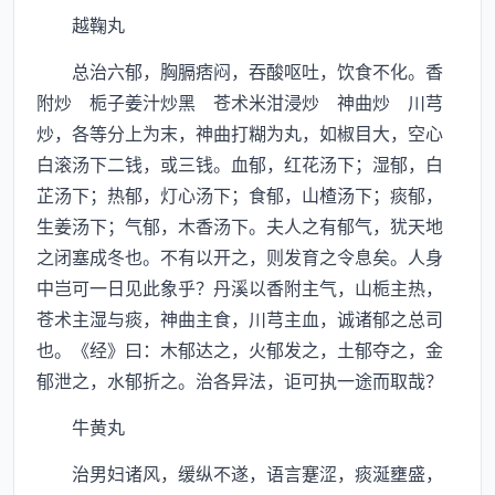
越鞠丸
总治六郁，胸膈痞闷，吞酸呕吐，饮食不化。香
附炒 栀子姜汁炒黑 苍术米泔浸炒 神曲炒 川芎
炒，各等分上为末，神曲打糊为丸，如椒目大，空心
白滚汤下二钱，或三钱。血郁，红花汤下；湿郁，白
芷汤下；热郁，灯心汤下；食郁，山楂汤下；痰郁，
生姜汤下；气郁，木香汤下。夫人之有郁气，犹天地
之闭塞成冬也。不有以开之，则发育之令息矣。人身
中岂可一日见此象乎？丹溪以香附主气，山栀主热，
苍术主湿与痰，神曲主食，川芎主血，诚诸郁之总司
也。《经》曰：木郁达之，火郁发之，土郁夺之，金
郁泄之，水郁折之。治各异法，讵可执一途而取哉？
牛黄丸
治男妇诸风，缓纵不遂，语言蹇涩，痰涎壅盛，