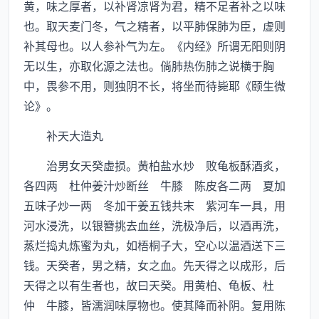
黄，味之厚者，以补肾凉肾为君，精不足者补之以味
也。取天麦门冬，气之精者，以平肺保肺为臣，虚则
补其母也。以人参补气为左。《内经》所谓无阳则阴
无以生，亦取化源之法也。倘肺热伤肺之说横于胸
中，畏参不用，则独阴不长，将坐而待毙耶《颐生微
论》。
补天大造丸
治男女天癸虚损。黄柏盐水炒 败龟板酥酒炙，
各四两 杜仲姜汁炒断丝 牛膝 陈皮各二两 夏加
五味子炒一两 冬加干姜五钱共末 紫河车一具，用
河水浸洗，以银簪挑去血丝，洗极净后，以酒再洗，
蒸烂捣丸炼蜜为丸，如梧桐子大，空心以温酒送下三
钱。天癸者，男之精，女之血。先天得之以成形，后
天得之以有生者也，故曰天癸。用黄柏、龟板、杜
仲 牛膝，皆濡润味厚物也。使其降而补阴。复用陈