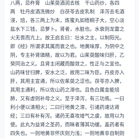
八两，忌杵膏 山茱萸酒润去核 干山药炒，各四
两 牡丹皮酒洗微炒 白茯苓去皮乳制 泽泻去毛酒
浸，焙，各三两上为末，炼蜜丸如梧桐子大，空心淡
盐水下三钱，忌萝卜。肾者，水脏也。水衰则龙雷之
火无畏而亢上。故王启玄曰：壮水之主，以制阳光。
即《经》所谓求其属而衰之也。地黄味厚，为阴中之
阴，专主补肾填精，故以为君。山茱萸酸味归肝，乙
癸同治之义。且肾主闭藏而酸敛之，性正与之宜也。
山药味甘归脾，安水之泛，故用二味为臣。丹皮亦入
肝，其用主宣通，所以佐茱萸之涩也。茯苓亦入脾，
其用主通利，所以佐山药之滞也。且色白属金能培
肺，又有虚则补母之义。至于泽泻，有三功焉。一曰
利小便以清相火；二曰行地黄之滞，引诸药速达肾
经；三曰有补有泻。诸药无喜攻增气之虞，故用以为
使。此丸为益肾之圣药，而昧者薄其功缓。盖药者有
四失也。一则地黄非怀庆则力浅；一则地黄非自制则