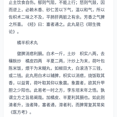
止主饮食自伤。郁则气阻，不能上行；怒则气鼓，因
而逆上，必赖木香、砂仁苦以下气，温以和气，所以
佐枳术二味之不及，平肺肝两脏之有余。芳香之气脾
之所喜。《经》曰：塞者通之。此丸是已《颐生微
论》。
橘半枳术丸
健脾消痞利膈。白术一斤，土炒 枳实八两，去
穰麸炒 橘皮四两 半夏二两，汁炒上为末，荷叶包
陈米饭，煨干为末糊丸，如椒目大，白滚汤下三钱，
或二钱。此丸用白术以辅脾，枳实以消痞，烧饭取其
香，以益胃，荷叶取其仰以象震。象震者，欲其升甲
胆之少阳也。此易老一时之方，李东垣末年之悟。孰
谓立方之旨易阐哉。加橘皮、半夏利其膈也。如此则
清者升，浊者降，塞者通，滞者利，而脾胃复其常矣
《医方考》。