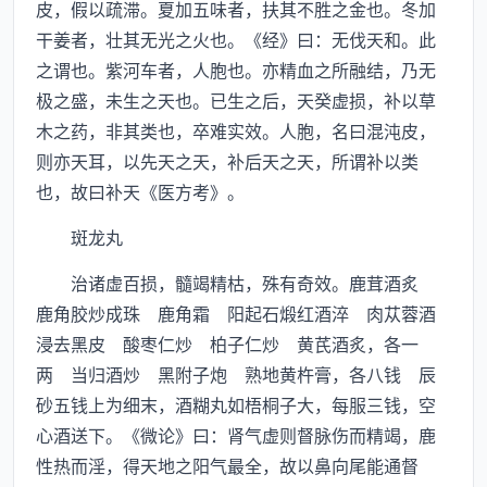
皮，假以疏滞。夏加五味者，扶其不胜之金也。冬加
干姜者，壮其无光之火也。《经》曰：无伐天和。此
之谓也。紫河车者，人胞也。亦精血之所融结，乃无
极之盛，未生之天也。已生之后，天癸虚损，补以草
木之药，非其类也，卒难实效。人胞，名曰混沌皮，
则亦天耳，以先天之天，补后天之天，所谓补以类
也，故曰补天《医方考》。
斑龙丸
治诸虚百损，髓竭精枯，殊有奇效。鹿茸酒炙
鹿角胶炒成珠 鹿角霜 阳起石煅红酒淬 肉苁蓉酒
浸去黑皮 酸枣仁炒 柏子仁炒 黄芪酒炙，各一
两 当归酒炒 黑附子炮 熟地黄杵膏，各八钱 辰
砂五钱上为细末，酒糊丸如梧桐子大，每服三钱，空
心酒送下。《微论》曰：肾气虚则督脉伤而精竭，鹿
性热而淫，得天地之阳气最全，故以鼻向尾能通督