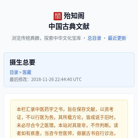
殆知阁
中国古典文献
浏览
传统典籍，
探索
中华文化宝库
·
总目录
·
最近更新
摄生总要
目录
>
医藏
最后修改：
2018-11-26 22:44:40 UTC
本栏汇录中医药学之书，旨在保存文献，以资考
证，不以行医为务。其所载方论，皆成说于旧时，
未必尽合今之医理。本站对其是非，不作判断。读
者如有疾患，当咨今世医师，毋据古书自行诊治，