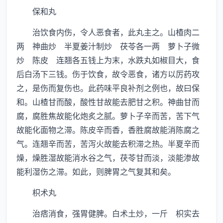
保和丸
治饮食内伤，令人恶食者，此丸主之。山楂肉二
两 神曲炒 半夏姜汁制炒 茯苓各一两 萝卜子微
炒 陈皮 连翘各五钱上为末，水跌丸如椒目大，食
后白汤下三钱。伤于饮食，故令恶食，诸方以厉药攻
之，是伤而复伤也。此药味平良补剂之例也，故曰保
和。山楂甘而酸，酸性甘故能去肥甘之积。神曲甘而
腐，腐胜焦故能化炮炙之腻。萝卜子辛而苦，苦下气
故能化面物之滞。陈皮辛而香，香胜腐故能消陈腐之
气。连翘辛而苦，苦泻火故能去积滞之热。半夏辛而
燥，燥胜湿故能消水谷之气，茯苓甘而淡，淡能渗故
能利湿伤之滞。如此，则脾胃之气复其和矣。
枳术丸
治痞消食，强胃健脾。白术土炒，一斤 枳实去