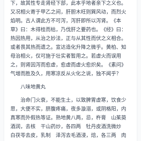
下，故其性专走肾经下部，此本乎地者亲下之义也。
又况相火寄于甲乙之间，肝胆木旺则巽风动，而烈火
焰明。古人谓此方不可泻，泻肝即所以泻肾。《本
草》曰：木得桂而枯，乃伐肝之要药也。《经》曰：
热因热用，从治之妙法，正与从其性而伏之义相合。
或者畏其热而遗之。宣达造化升降之微乎。黄柏、知
母治相火，仅可施于壮实者暂用之。若虚火而误用
之，则肾因泻而愈虚，愈虚而虚火愈炽矣。《素问》
气增而胜及久，用寒凉反从火化之说，独不闻乎？
八味地黄丸
治命门火衰，不能生土，以致脾胃虚寒，饮食少
思，大便不实，脐腹疼痛，夜多漩溺，或阴格阳，内
真寒而外假热等证。熟地黄八两，忌，杵膏 山茱萸
酒润，去核 干山药炒，各四两 牡丹皮酒洗微炒
白茯苓去皮，乳制 泽泻去毛酒浸，焙，各三两 肉