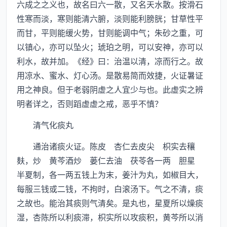
六成之之义也，故名曰六一散，又名天水散。按滑石
性寒而淡，寒则能清六腑，淡则能利膀胱；甘草性平
而甘，平则能缓火势，甘则能调中气；朱砂之重，可
以镇心，亦可以坠火；琥珀之明，可以安神，亦可以
利水，故并加。《经》曰：治温以清，凉而行之。故
用凉水、蜜水、灯心汤。是散易简而效捷，火证暑证
用之神良。但于老弱阴虚之人宜少与也。此虚实之辨
明者详之，否则蹈虚虚之戒，恶乎不慎？
清气化痰丸
通治诸痰火证。陈皮 杏仁去皮尖 枳实去穰
麸，炒 黄芩酒炒 蒌仁去油 茯苓各一两 胆星
半夏制，各一两五钱上为末，姜汁为丸，如椒目大，
每服三钱或二钱，不拘时，白滚汤下。气之不清，痰
之故也。能治其痰则气清矣。是丸也，星夏所以燥痰
湿，杏陈所以利痰滞，枳实所以攻痰积，黄芩所以消