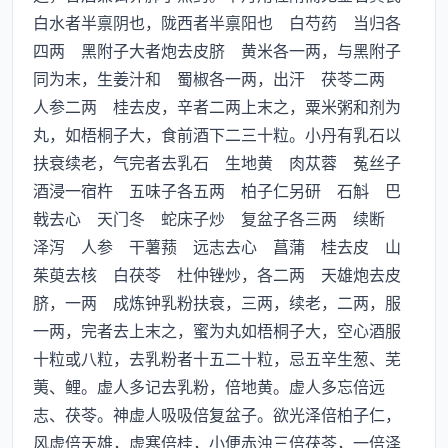
白水者半禀阴也，陇西者半禀阳也 白芍药 当归各
四两 黑附子大者炮去皮脐 黄米各一两，与黑附子
同为末，生姜汁和 蜀椒各一两，出汗 茯苓二两
人参二两 桂去皮，辛者二两上末之，粟米粥和剂为
丸，如梧桐子大，食前酒下二三十粒。小丹有乳石以
扶衰续老，气完者去乳石 生地黄 肉苁蓉 菟丝子
酒浸一宿杵 五味子各五两 柏子仁另研 石斛 巴
戟去心 天门冬 蛇床子炒 复盆子各三两 续断
泽泻 人参 干薯蓣 远志去心 菖蒲 桂去皮 山
茱萸去核 白茯苓 杜仲锉炒，各二两 天雄炮去皮
脐，一两 成炼钟乳粉扶衰，三两，续老，二两，服
一两，完者去上末之，蜜为丸如梧桐子大，空心酒服
十粒或八粒，去乳粉者十五二十粒，忌五辛生葱、芜
荑、鲤。虚人多记去乳粉，倍地黄。虚人多忘倍远
志、茯苓。神虚人吸吸倍复盆子。欲光泽倍柏子仁，
风虚倍天雄，虚寒倍桂，小便赤浊三倍茯苓，一倍泽