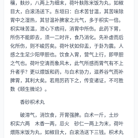
穰，麸炒，八两上为细末，荷叶麸陈米饭为丸，如椒
目大，白滚汤送下。东垣曰：白术苦甘温，其苦味除
胃中之湿热，其甘温补脾家之元气，多于枳实一倍。
枳实味苦温，泄心下痞闷，消胃中所伤。此药下胃，
所伤不能即去，须一二时许，食乃消化。先补虚而后
化所伤，则不峻厉矣。荷叶状如仰盂，于卦为震。人
感之生足少阳甲胆也。饮食入胃，营气上行，即甲胆
之气也。荷叶空清而象风木，此气所感而胃气有不上
升者乎？更以煨饭和药，与白术协力，滋养谷气而补
脾胃，其利大矣。若用厉药下之，传变诸证，不可胜
数《颐生微论》。
香砂枳术丸
破滞气，消饮食，开胃强脾。白术一斤，土炒
枳实六两 木香一两，忌火 砂仁一两上为末，荷叶
煨陈米饭为丸，如椒目大，白滚汤送下三钱。枳术丸