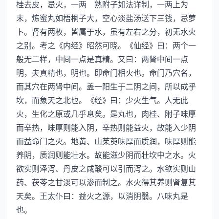
桂去皮，忌火，一两 熟附子如法详制，一两上为
末，炼蜜丸如梧桐子大，空心淡盐汤送下三钱，忌萝
卜。肾有两枚，皆属于水，虽有左右之分，初无水火
之别。考之《内经》昭然可晓。《仙经》曰：两个一
般无二样，中间一点是真精。又曰：两肾中间一点
明，夫真精也，明也。即命门相火也。命门乃穴名，
而其穴在两肾中间。盖一阳生于二阴之间，所以成乎
坎，而象天之北也。《经》曰：少火生气。人无此
火，生化之原或几乎息矣。是丸也，肉桂、附子味厚
而辛热，味厚则能入阴，辛热则能益火，故能入少阴
而益命门之火。地黄、山茱萸味厚而质润，味厚则能
养阴，质润则能壮水。故能滋少阴而壮坎中之水。火
欲实则泽泻、丹皮之咸酸可以引而泻之。水欲实则山
药、茯苓之甘淡可以渗而制之。水火得其养则肾复其
天矣。王太仆曰：益火之源，以消阴翳。八味丸是
也。