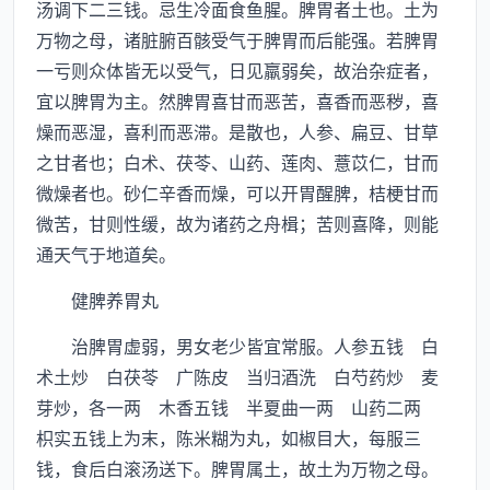
汤调下二三钱。忌生冷面食鱼腥。脾胃者土也。土为
万物之母，诸脏腑百骸受气于脾胃而后能强。若脾胃
一亏则众体皆无以受气，日见羸弱矣，故治杂症者，
宜以脾胃为主。然脾胃喜甘而恶苦，喜香而恶秽，喜
燥而恶湿，喜利而恶滞。是散也，人参、扁豆、甘草
之甘者也；白术、茯苓、山药、莲肉、薏苡仁，甘而
微燥者也。砂仁辛香而燥，可以开胃醒脾，桔梗甘而
微苦，甘则性缓，故为诸药之舟楫；苦则喜降，则能
通天气于地道矣。
健脾养胃丸
治脾胃虚弱，男女老少皆宜常服。人参五钱 白
术土炒 白茯苓 广陈皮 当归酒洗 白芍药炒 麦
芽炒，各一两 木香五钱 半夏曲一两 山药二两
枳实五钱上为末，陈米糊为丸，如椒目大，每服三
钱，食后白滚汤送下。脾胃属土，故土为万物之母。