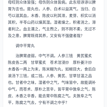
母旺则众体皆强；母伤则众体皆病。此东垣谆谆以脾
胃为言也。是丸也，人参、白术以益其气，当归、白
芍以滋其血，木香、陈皮以利其滞，麦芽、枳实以消
其积，半苓山药以燥其湿。湿者燥之，积者消之，滞
者利之。血主濡之，气主煦之，则不刚不柔，无过不
及之患，脾胃既得其养，又安有不强健者哉？
调中平胃丸
治脾胃虚弱，中气不调。人参三钱 黄芪蜜炙
陈皮各二两 甘草蜜炙 苍术泔浸炒 厚朴姜汁炒
木香各一两上为末，陈米糊为丸，如椒目大，食后白
滚汤下三钱，或二钱。人参、黄芪、甘草甘温之品
也。甘者中之味，湿者中之气，气味皆中，故能调补
中气，而苍术、厚朴之苦辛，皆平胃中敦阜之气，陈
皮、木香之辛香，能去胃中陈腐之气。夫敦阜之气
平，陈腐之气去，宁有不调之中乎？