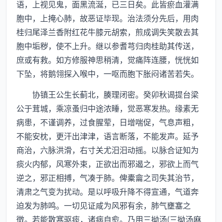
语，上视见鬼，面黑流涎，已三日矣。此皆瘀血灌满
胞中，上掩心肺，故恶证毕现。治法须分先后，用肉
桂归尾泽兰香附红花牛膝元胡索，煎成调失笑散去其
胞中垢秽，使不上升。继以参耆芎归肉桂助其传送，
庶或有救。如方修服神思稍清，觉痛阵连腰，恍恍如
下坠，将鹅翎探入喉中，一呕而胞下胀闷诸苦若失。
协镇王公生长蓟北，腠理闭密。癸卯秋谒提台梁
公于茸城，乘凉蚤归中途浓睡，觉恶寒发热。缘素无
病患，不谨调养，过食腥荤，日增喘促，气息声粗，
不能安枕，更汗出津津，语言断落，不能发声。延予
商治，六脉洪滑，右寸关尤汨汨动摇。以脉合证知为
痰火内郁，风寒外束，正欲出而邪遏之，邪欲上而气
逆之，邪正相搏，气凑于肺。俾橐龠之司失其治节，
清肃之气变为扰动。是以呼吸升降不得宣通，气道奔
迫发为肺鸣。一切见证咸为风邪有余，肺气壅塞之
徵。若能散寒驱痰，诸病自愈。乃用三拗汤(三拗汤麻