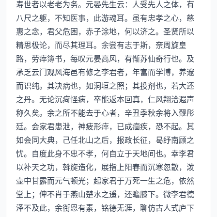
寿世者以老老为务。元晏先生云：人受先人之体，有
八尺之躯，不知医事，此游魂耳。虽有忠孝之心，慈
惠之念，君父危困，赤子涂地，何以济之。圣贤所以
精思极论，而尽其理耳。余尝有志于斯，奈周旋皇
路，劳瘁簿书，每叹元晏高风，有惭苏仙奇行也。及
承乏云门观风海邑有修之李君者，年富而学博，养邃
而识纯。其决病也，如洞垣之照；其投剂也，若大还
之丹。无论沉疴怪病，卒能返本回真，仁风翔洽遐声
称久矣。余之所不能去于心者，辛丑季秋余将入觐彤
廷。会家君患泄，神疲形瘁，已成痼疾，恐不起。其
如会同大典，己任北山之后，报政长征，曷纾南顾之
忧。自度此身不忠不孝，何自立于天地间也。幸李君
以补天之功，斡旋造化，展指上阳春而沉寒忽散，泼
壶中甘露而元气顿光；起家君于万死一生之危，依然
堂上；俾不肖于燕山楚水之遥，还瞻膝下。微李君德
泽不及此，余衔恩有素，铭德无涯，聊仿古人式庐下