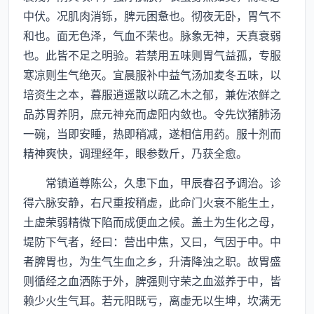
中伏。况肌肉消铄，脾元困惫也。彻夜无卧，胃气不
和也。面无色泽，气血不荣也。脉象无神，天真衰弱
也。此皆不足之明验。若禁用五味则胃气益孤，专服
寒凉则生气绝灭。宜晨服补中益气汤加麦冬五味，以
培资生之本，暮服逍遥散以疏乙木之郁，兼佐浓鲜之
品苏胃养阴，庶元神充而虚阳内敛也。令先饮猪肺汤
一碗，当即安睡，热即稍减，遂相信用药。服十剂而
精神爽快，调理经年，眼参数斤，乃获全愈。
常镇道尊陈公，久患下血，甲辰春召予调治。诊
得六脉安静，右尺重按稍虚，此命门火衰不能生土，
土虚荣弱精微下陷而成便血之候。盖土为生化之母，
堤防下气者，经曰：营出中焦，又曰，气因于中。中
者脾胃也，为生气生血之乡，升清降浊之职。故胃盛
则循经之血洒陈于外，脾强则守荣之血滋养于中，皆
赖少火生气耳。若元阳既亏，离虚无以生坤，坎满无