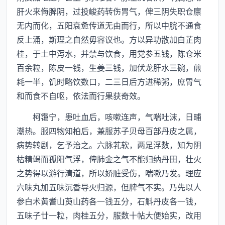
肝火来侮脾阴，过投峻药转伤胃气，俾三阴失职仓廪
无内而化，五阳衰惫传道无由而行，所以中脘不通食
反上涌，斯理之自然毋容议也。方以异功散加白芷肉
桂，于土中泻水，并禁与饮食，用党参五钱，陈仓米
百余粒，陈皮一钱，生姜三钱，加伏龙肝水三碗，煎
耗一半，饥时略饮数口，二三日后方进稀粥，庶胃气
和而食不自呕，依法而行果获奇效。
柯霭宁，患吐血后，咳嗽连声，气喘吐沫，日晡
潮热。服四物知柏后，兼服苏子贝母百部丹皮之属，
病势转剧，乞予治之。六脉芤软，两足浮数，知为阴
枯精竭而孤阳气浮，俾肺金之气不能归纳丹田，壮火
之势得以游行清道，所以娇脏受伤，喘嗽乃发。理应
六味丸加五味沉香导火归源，但脾气不实。乃先以人
参白术黄耆山萸山药各一钱五分，石斛丹皮各一钱，
五味子廿一粒，肉桂五分，服数十帖大便始实，改用