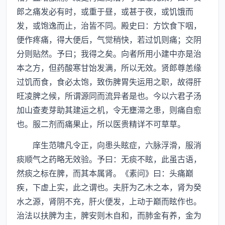
郎之痛发必有时，或重于昼，或甚于夜，或饥饿而
发，或饱逸而止，治皆不同。殿史曰：方饮食下咽，
便作疼痛，得大便后，气觉稍快，若过饥则痛；交阴
分则贴然。予曰；我得之矣。向者所用小建中亦是治
本之方，但药酸寒甘饴发满，所以无效。贤郎尊恙缘
过饥而食，食必太饱，致伤脾胃失运用之职，故得肝
旺凌脾之候，所谓源同而流异者是也。今以六君子汤
加山查麦芽助其建运之机，令无壅滞之患，则痛自愈
也。服二剂而痛果止，所以医贵精详不可草草。
庠生范啸凡令正，向患头眩症，六脉浮滑，服消
痰顺气之药略无效验。予曰：无痰不眩，此虽古语，
然痰之标在脾，而其本属肾。《素问》曰：头痛巅
疾，下虚上实，此之谓也。夫肝为乙木之本，肾为癸
水之源，肾阴不充，肝火便发，上动于巅而眩作也。
治法以扶脾为主，脾安则木自和，而肺金有养，金为