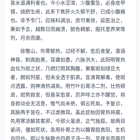
皆水道通利者也。今小水涩滞，少腹重坠，必身皮甲
错，绕脐生疮，此系下焦肝火久郁不舒，已成小腹痈
也。非予专门，应疡科调治，庶可奏效，延医治之，
果如予言，越数日而痈溃，脓色稠紫，服托里养荣等
剂，月余而康。
徐敬山，伤寒郁热，过经不解，愈后食复，谵语
神昏，刺高胎黑，耳聋如愚，六脉洪大，此阳明胃热
血化为斑之状，乃燃灯照其胸腹，果紫斑如绿豆大
者，朗如列星，但未全透于肌表。宜清胃解毒，使斑
点透露，则神清热减矣。用竹叶石膏汤二剂，壮热顿
退，斑势掀发，但昏呆愈甚，厉声呼之亦不醒觉，将
身掀动全无活意，惟气尚未绝，俱云死矣。予复诊，
其脉两手皆在，不过虚微耳。盖此症始因胃热将腐，
先用寒凉解其客邪，今邪火虽退，正气独孤，故两目
紧闭，僵如死状，急用补胃之剂以醒胃脘真阳，生机
自回也。即以生脉散合四君子汤一剂，至夜半而两目