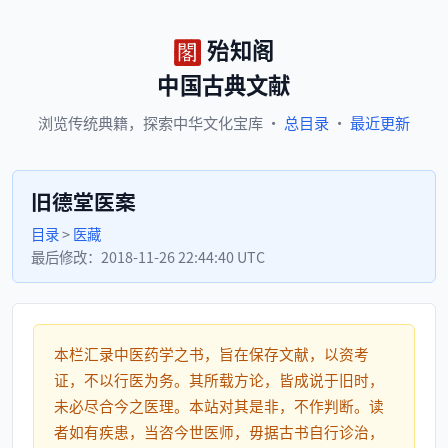
殆知阁
中国古典文献
浏览
传统典籍，
探索
中华文化宝库
·
总目录
·
最近更新
旧德堂医案
目录
>
医藏
最后修改：
2018-11-26 22:44:40 UTC
本栏汇录中医药学之书，旨在保存文献，以资考
证，不以行医为务。其所载方论，皆成说于旧时，
未必尽合今之医理。本站对其是非，不作判断。读
者如有疾患，当咨今世医师，毋据古书自行诊治，