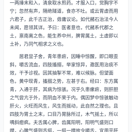
一两捶末和入，清泉取水煎药。才服入口，觉胸宇不
宁；忽然有声，隔绝隧道，食亦不吐。或云胃虚而用
六君子，此千古正治，毋庸议论。如代赭石治法今人
未闻，愿领其详。予曰：医者意也，代赭系代郡之
土，禀南离之色，能生养中州，脾胃属土，土虚即以
土补，乃同气相求之义也。
居君显子舍，青年患疬，因睡中惊醒，即口眼歪
斜，嚼舌流血，四肢搐搦，举家惊异，邀医用治痰不
效，干予诊视。因其抽掣不常，难以候脉。但望面
色，黄中现青，搐搦之势，左甚于右。经曰：东方属
青，入通于肝，其病为惊骇。况乎久患瘰疬，则肝胆
之气尝亢于外，而阴血不荣于内。偶因梦中惊骇触动
肝火，火旺而风生，风生而摇动，此自然之理也。且
四肢为胃土之末，口目乃胃脉所过，木气摇土，所以
喁斜瘛疯。夫舌属心脾，齿属阳明，阳明气盛则口
噤，心脾气盛则舌挺，一挺一噤故令嚼舌，宜用平肝