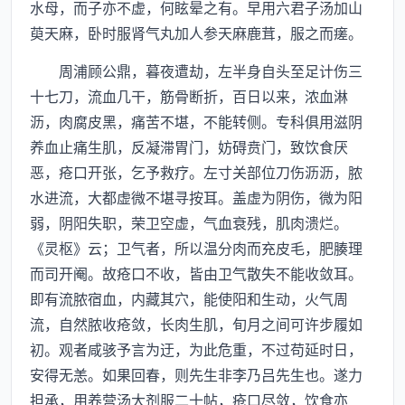
水母，而子亦不虚，何眩晕之有。早用六君子汤加山
萸天麻，卧时服肾气丸加人参天麻鹿茸，服之而瘥。
周浦顾公鼎，暮夜遭劫，左半身自头至足计伤三
十七刀，流血几干，筋骨断折，百日以来，浓血淋
沥，肉腐皮黑，痛苦不堪，不能转侧。专科俱用滋阴
养血止痛生肌，反凝滞胃门，妨碍贲门，致饮食厌
恶，疮口开张，乞予救疗。左寸关部位刀伤沥沥，脓
水进流，大都虚微不堪寻按耳。盖虚为阴伤，微为阳
弱，阴阳失职，荣卫空虚，气血衰残，肌肉溃烂。
《灵枢》云；卫气者，所以温分肉而充皮毛，肥腠理
而司开阉。故疮口不收，皆由卫气散失不能收敛耳。
即有流脓宿血，内藏其穴，能使阳和生动，火气周
流，自然脓收疮敛，长肉生肌，旬月之间可许步履如
初。观者咸骇予言为迂，为此危重，不过苟延时日，
安得无恙。如果回春，则先生非李乃吕先生也。遂力
担承，用养营汤大剂服二十帖，疮口尽敛，饮食亦