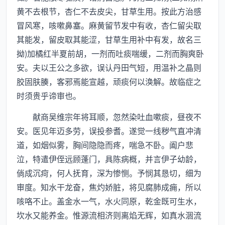
黄不去根节，杏仁不去皮尖，甘草生用。按此方治感
冒风寒，咳嗽鼻塞。麻黄留节发中有收，杏仁留尖取
其能发，留皮取其能涩，甘草生用补中有发，故名三
拗)加橘红半夏前胡，一剂而吐痰喘缓，二剂而胸爽卧
安。夫以王公之多欲，误认丹田气短，用温补之晶则
胶固肤腠，客邪焉能宣越，顽痰何以涣解。故临症之
时须贵乎谛审也。
献商吴维宗年将耳顺，忽然染吐血嗽痰，昼夜不
安。医见年迈多劳，误投参耆。遂觉一线秽气直冲清
道，如烟似雾，胸间隐隐而疼，喘急不卧。阖户悲
泣，特遣伊侄远顾蓬门，具陈病概，并言伊子幼龄，
倘成沉疴，何人抚育，深为惨恻。予悯其恳切，细为
审度。知水干龙奋，焦灼娇脏，将见腐肺成痈，所以
咳咯不止。盖金水一气，水火同原，乾金既可生水，
坎水又能养金。惟源流相济则离焰无辉，如真水涸流