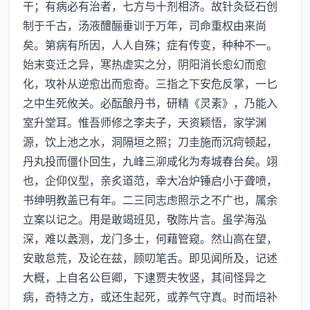
干；有病必有治者，七方与十剂相济。故针灸砭石创
制于千古，汤液醴酾垂训于万年，司命重权由来尚
矣。第病有所因，人人自殊；症有传变，种种不一。
始末变迁之异，寒热虚实之分，阴阳消长愈幻而愈
化，攻补从逆愈出而愈奇。三指之下安危反掌，一匕
之中生死攸关。必酝酿丹书，研精《灵素》，乃能入
室升堂耳。惟吾师修之李夫子，天资颖悟，家学渊
源，饮上池之水，洞隔垣之照；刀圭施而沉疴顿起，
丹丸投而僵仆回生，九峰三泖咸化为寿城春台矣。翊
也，企仰仪型，亲炙道范，幸大冶炉锤启小于聋喷，
书绅明教盖已有年。二三同志虑照示之不广也，属余
立案以记之。用是敢竭班见，敬陈片言。虽学海泓
深，难以蠡测，龙门多士，何藉管窥。然山高在望，
安敢怠荒，及论在兹，顾叨笔舌。即见闻所及，记述
大概，上自名公巨卿，下逮贾夫牧竖，其间怪异之
病，奇特之方，或还生起死，或养气守真。时而培补