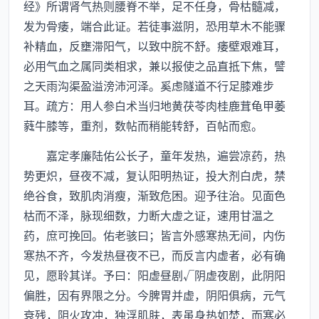
经》所谓肾气热则腰脊不举，足不任身，骨枯髓减，
发为骨痿，端合此证。若徒事滋阴，恐用草木不能骤
补精血，反壅滞阳气，以致中脘不舒。痿壁艰难耳，
必用气血之属同类相求，兼以报使之品直抵下焦，譬
之天雨沟渠盈溢滂沛河泽。奚虑隧道不行足膝难步
耳。疏方：用人参白术当归地黄茯苓肉桂鹿茸龟甲萎
蕤牛膝等，重剂，数帖而稍能转舒，百帖而愈。
嘉定孝廉陆佑公长子，童年发热，遍尝凉药，热
势更炽，昼夜不减，复认阳明热证，投大剂白虎，禁
绝谷食，致肌肉消瘦，渐致危困。迎予往治。见面色
枯而不泽，脉现细数，力断大虚之证，速用甘温之
药，庶可挽回。佑老骇曰；皆言外感寒热无间，内伤
寒热不齐，今发热昼夜不已，而反言内虚者，必有确
见，愿聆其详。予曰：阳虚昼剧√阴虚夜剧，此阴阳
偏胜，因有界限之分。今脾胃并虚，阴阳俱病，元气
衰残，阴火攻冲，独浮肌肤，表虽身热如焚，而寒必