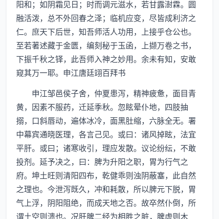
阳和；如阴霜见日；时而调元滋水，若甘露澍霖。圆
融活泼，总不外回春之泽；临机应变，尽皆成利济之
仁。庶天下后世，知吾师活人功用，上接乎仓公也。
至若著述藏于金匮，编刻秘于玉函，上撷万卷之书，
下振千秋之铎，此吾师入神之妙用。余未有知，安敢
窥其万一耶。申江唐廷翊百拜书
申江邹邑侯子舍，仲夏患泻，精神疲惫，面目青
黄，因素不服药，迁延季秋。忽眩晕仆地，四肢抽
搦，口斜唇动，遍体冰冷，面黑肚缩，六脉全无。署
中幕宾通晓医理，各言己见。或曰：诸风掉眩，法宜
平肝。或曰；诸寒收引，理应发散。议论纷纭，不敢
投剂。延予决之，曰：脾为升阳之职，胃为行气之
府。坤土旺则清阳四布，乾健乖则浊阴蔽塞，此自然
之理也。今泄泻既久，冲和耗散，所以脾元下脱，胃
气上浮，阴阳阻绝，而成天地之否。故卒然仆倒，所
谓土空则溃也。况肝脾二经为相胜之脏，脾虚则木