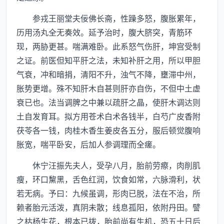
参戎王丽堂夫佞佛长斋，性躁多怒，腹胀累年，
历用汤丸全无奏效。延予治时，腹大脐突，青筋环
现，两胁更甚。喘满难卧。此系怒气伤肝，坤宫受制
之证。前医但知平肝之法，未知补肝之用，所以甲胆
气衰，冲和暗捐，清阳不升，浊气不降，壅滞中州，
胀势更增。殊不知肝木自甚则肝亦自伤，不但中土虚
衰已也。法当调脾之中兼以疏肝之晶，使肝木调达则
土自发育耳。拟方用苍术白术各钱半，白芍广皮香附
茯苓各一钱，肉桂木香生姜皮各五分，服后顿觉腹响
胀宽，喘平卧安，后加人参调理而全瘥。
休宁汪振先夫人，受孕八月，胎前劳瘵，肉削肌
瘦，环口黧黑，舌色红润，饮食如常，六脉滑利，状
若无病。予曰：九候虽调，形肉已脱，法在不治，所
赖者胎元活泼，真阴未散；线息孤阳，依附丹田。譬
之枯杨生花，根本已拨，胎前尚有生机，恐五十日后