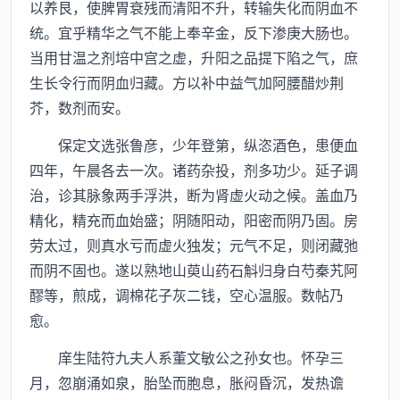
以养艮，使脾胃衰残而清阳不升，转输失化而阴血不
统。宜乎精华之气不能上奉辛金，反下渗庚大肠也。
当用甘温之剂培中宫之虚，升阳之品提下陷之气，庶
生长令行而阴血归藏。方以补中益气加阿腰醋炒荆
芥，数剂而安。
保定文选张鲁彦，少年登第，纵恣酒色，患便血
四年，午晨各去一次。诸药杂投，剂多功少。延子调
治，诊其脉象两手浮洪，断为肾虚火动之候。盖血乃
精化，精充而血始盛；阴随阳动，阳密而阴乃固。房
劳太过，则真水亏而虚火独发；元气不足，则闭藏弛
而阴不固也。遂以熟地山萸山药石斛归身白芍秦艽阿
醪等，煎成，调棉花子灰二钱，空心温服。数帖乃
愈。
庠生陆符九夫人系董文敏公之孙女也。怀孕三
月，忽崩涌如泉，胎坠而胞息，胀闷昏沉，发热谵