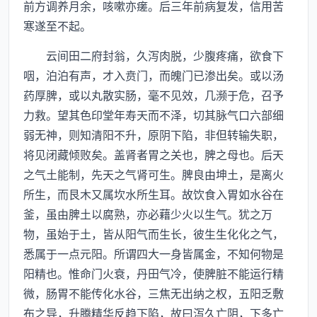
前方调养月余，咳嗽亦瘥。后三年前病复发，信用苦
寒遂至不起。
云间田二府封翁，久泻肉脱，少腹疼痛，欲食下
咽，泊泊有声，才入贲门，而魄门已渗出矣。或以汤
药厚脾，或以丸散实肠，毫不见效，几濒于危，召予
力救。望其色印堂年寿天而不泽，切其脉气口六部细
弱无神，则知清阳不升，原阴下陷，非但转输失职，
将见闭藏倾败矣。盖肾者胃之关也，脾之母也。后天
之气土能制，先天之气肾可生。脾良由坤土，是离火
所生，而艮木又属坎水所生耳。故饮食入胃如水谷在
釜，虽由脾土以腐熟，亦必藉少火以生气。犹之万
物，虽始于土，皆从阳气而生长，彼生生化化之气，
悉属于一点元阳。所谓四大一身皆属金，不知何物是
阳精也。惟命门火衰，丹田气冷，使脾脏不能运行精
微，肠胃不能传化水谷，三焦无出纳之权，五阳乏敷
布之导，升腾精华反趋下陷，故曰泻久亡阴，下多亡