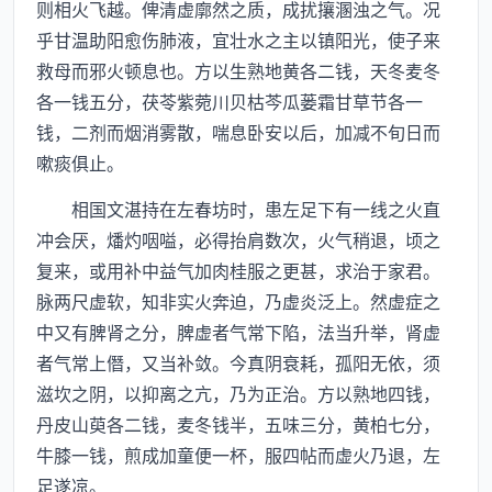
则相火飞越。俾清虚廓然之质，成扰攘溷浊之气。况
乎甘温助阳愈伤肺液，宜壮水之主以镇阳光，使子来
救母而邪火顿息也。方以生熟地黄各二钱，天冬麦冬
各一钱五分，茯苓紫菀川贝枯芩瓜蒌霜甘草节各一
钱，二剂而烟消雾散，喘息卧安以后，加减不旬日而
嗽痰俱止。
相国文湛持在左春坊时，患左足下有一线之火直
冲会厌，燔灼咽嗌，必得抬肩数次，火气稍退，顷之
复来，或用补中益气加肉桂服之更甚，求治于家君。
脉两尺虚软，知非实火奔迫，乃虚炎泛上。然虚症之
中又有脾肾之分，脾虚者气常下陷，法当升举，肾虚
者气常上僭，又当补敛。今真阴衰耗，孤阳无依，须
滋坎之阴，以抑离之亢，乃为正治。方以熟地四钱，
丹皮山萸各二钱，麦冬钱半，五味三分，黄柏七分，
牛膝一钱，煎成加童便一杯，服四帖而虚火乃退，左
足遂凉。