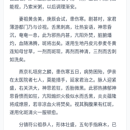
能视，乃索米粥，以后调理渐安。
妻祖黄含美，庚辰会试，患伤寒。剧甚时，家君
薄游都门乃与诊视。舌黑刺高，壮热妄语，神思昏
沉，奄奄一息，此为邪热内甚，亢阳外焚，脏腑燔
灼，血随沸腾，斑将出矣。遂用生地丹皮元参麦冬黄
连知母甘草，一剂而斑现，再剂而神清，三剂而舌刺
如洗矣。
燕京礼垣房之麟，患伤寒五日，病势困殆，伊亲
在太医院者七人，莫能措手，延家君治之。脉人迎紧
盛，右关洪大，神思若狂，舌胎微黑。此邪热拂郁神
思昏愦而如狂，亢阳煽炽火极似水而舌黑，炎炎蕴隆
将成燎原，若非凉血火将焚矣。视其胸腹果有红斑，
遂用化斑清火一服顿愈。
分镇符公祖恭人，形体壮盛，五旬手指麻木，已