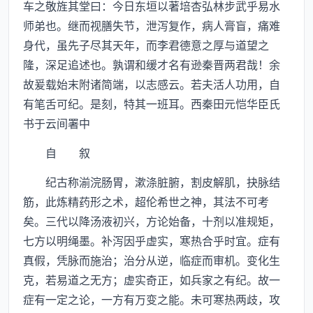
车之敬旌其堂曰：今日东垣以著培杏弘林步武乎易水
师弟也。继而视膳失节，泄泻复作，病人膏盲，痛难
身代，虽先子尽其天年，而李君德意之厚与道望之
隆，深足追述也。孰谓和缓才名有逊秦晋两君哉！余
故爰载始末附诸简端，以志感云。若夫活人功用，自
有笔舌可纪。是刻，特其一班耳。西秦田元恺华臣氏
书于云间署中
自 叙
纪古称湔浣肠胃，漱涤脏腑，割皮解肌，抉脉结
筋，此炼精药形之术，超伦希世之神，其法不可考
矣。三代以降汤液初兴，方论始备，十剂以准规矩，
七方以明绳墨。补泻因乎虚实，寒热合乎时宜。症有
真假，凭脉而施治；治分从逆，临症而审机。变化生
克，若易道之无方；虚实奇正，如兵家之有纪。故一
症有一定之论，一方有万变之能。未可寒热两歧，攻