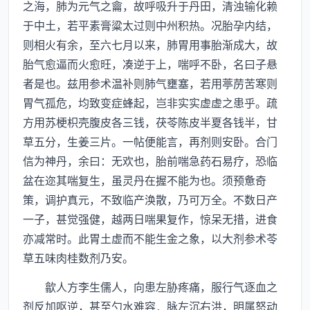
之海，肺为元气之龠，故呼吸升于丹田，清浊输化赖
于中土，若平素膏粱太过则中州积热。况胎孕内结，
则相火有余，至六七月以来，肺胃用事胎渐成大，故
胎气愈逼而火愈旺，凑逆于上，喘呼不卧，名曰子悬
者是也。兹用参术温补则肺气壅塞，若用葶苈苦寒则
胃气孤危，均致变症蜂起，岂非实实虚虚之患乎。疏
方用苏梗枳壳腹皮各三钱，茯苓陈皮半夏各钱半，甘
草五分，生姜三片。一帖便能言，再剂则安卧。合门
信为神丹，余曰：无欢也，胎前喘急药石易疗，恐临
盆在迩其喘复生，虽灵丹在握不能为也。须预惫奇
策，调护真元，不致临产涣散，乃可万全。不数日产
一子，甚觉强健，越两日喘果复作，惊呆无措，进食
亦减常时。此胃土虚而不能生金之象，以大剂参术苓
草五味肉桂数剂乃安。
歙人方李生儒人，向患左胁疼痛，服行气逐血之
剂反加呕逆，甚至勺水难容．脉左沉右洪，明属怒动