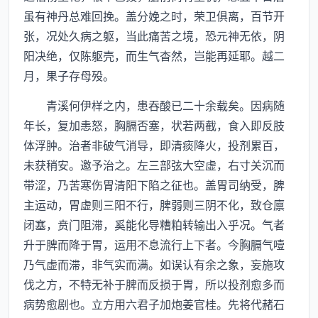
虽有神丹总难回挽。盖分娩之时，荣卫俱离，百节开
张，况处久病之躯，当此痛苦之境，恐元神无依，阴
阳决绝，仅陈躯壳，而生气杳然，岂能再延耶。越二
月，果子存母殁。
青溪何伊样之内，患吞酸已二十余载矣。因病随
年长，复加恚怒，胸膈否塞，状若两截，食入即反肢
体浮肿。治者非破气消导，即清痰降火，投剂累百，
未获稍安。邀予治之。左三部弦大空虚，右寸关沉而
带涩，乃苦寒伤胃清阳下陷之征也。盖胃司纳受，脾
主运动，胃虚则三阳不行，脾弱则三阴不化，致仓廪
闭塞，贲门阻滞，奚能化导糟粕转输出入乎况。气者
升于脾而降于胃，运用不息流行上下者。今胸膈气噎
乃气虚而滞，非气实而满。如误认有余之象，妄施攻
伐之方，不特无补于脾而反损于胃，所以投剂愈多而
病势愈剧也。立方用六君子加炮姜官桂。先将代赭石