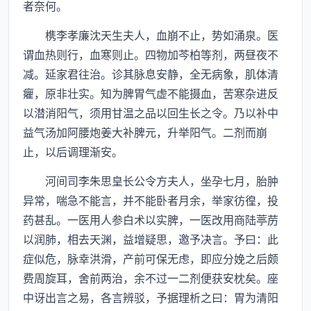
者奈何。
槜李孝廉沈天生夫人，血崩不止，势如涌泉。医
谓血热则行，血寒则止。四物加芩柏等剂，两昼夜不
减。延家君往治。诊其脉息安静，全无病象，肌体清
癯，原非壮实。知为脾胃气虚不能摄血，苦寒杂进反
以潜消阳气，须用甘温之品以回生长之令。乃以补中
益气汤加阿腰炮姜大补脾元，升举阳气。二剂而崩
止，以后调理渐安。
河间司李朱思皇长公令方夫人，坐孕七月，胎肿
异常，喘急不能言，并不能卧者月余，举家彷徨，投
药甚乱。一医用人参白术以实脾，一医改用商陆葶苈
以润肺，相去天渊，益增疑思，邀予决言。予曰：此
症似危，脉幸洪滑，产前可保无虑，即应分娩之后颇
费周旋耳，舍前两治，余不过一二剂便获安枕矣。座
中讶出言之易，各言辨驳，予据理析之曰：胃为清阳