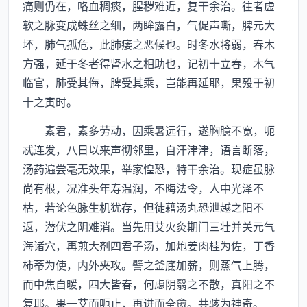
痛则仍在，咯血稠痰，腥秽难近，复干余治。往者虚
软之脉变成蛛丝之细，两眸露白，气促声嘶，脾元大
坏，肺气孤危，此肺痿之恶候也。时冬水将弱，春木
方强，延于冬者得肾水之相助也，记初十立春，木气
临官，肺受其侮，脾受其乘，岂能再延耶，果殁于初
十之寅时。
素君，素多劳动，因乘暑远行，遂胸臆不宽，呃
忒连发，八日以来声彻邻里，自汗津津，语言断落，
汤药遍尝毫无效果，举家惶恐，特干余治。现症虽脉
尚有根，况准头年寿温润，不晦法令，人中光泽不
枯，若论色脉生机犹存，但徒藉汤丸恐泄越之阳不
返，潜伏之阴难消。当先用艾火灸期门三壮并关元气
海诸穴，再煎大剂四君子汤，加炮姜肉桂为佐，丁香
柿蒂为使，内外夹攻。譬之釜底加薪，则蒸气上腾，
而中焦自暖，四大皆春，何虑阴翳之不散，真阳之不
复耶。果一艾而呃止，再进而全愈。共骇为神奇。