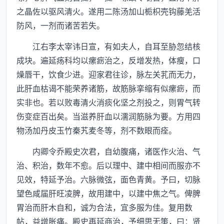
之晶佐以驱风清火。遂用二陈汤加山栀枳壳钩藤羌活
防风，一剂而诸苦若失。
江右李太宰讳日宣，有如夫人，自耳至胁忽结核
成块。遍延疡科均以瘰疬治之，反增发热，体瘦，口
燥唇干，饮食少进。迎家君往诊，脉左关芤而无力，
此肝血枯谒不能荣养诸筋，故筋脉挛缩有似瘰疬，而
实非也。若以败毒清火消痰化坚之剂投之，则胃气转
伤变症百出矣。当滋养肝血以濡润筋脉为要。方用四
物汤加丹皮玉竹秦艽麦冬等，剂不数眼而痊。
内卿令乔殿史次君，自幼腹痛，诸医作火治、气
治、积治，数年不愈。后以理中、建中相间而服亦不
见效，特延予治。六脉微弦，面色青黄。予曰，切脉
望色咸届肝旺凌脾，故用建中，以建中焦之气。俾脾
胃治而肝木自和，诚为合法，宜多服为佳。复用数
帖，益增胀痛。殿史再延商治，予细思无策，曰：贤