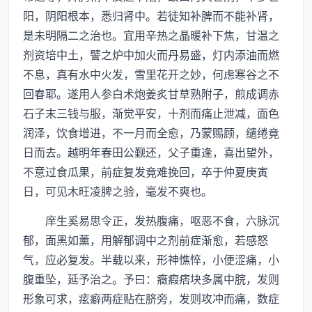
阳，阴阳根本，悉归肾中。若徒知补脾而不能补肾，
是未明隔二之治也。宜用辛热之晶暖补下焦，甘温之
剂资培中土，譬之炉中加火而丹易盛，灯内添油而燃
不息，真有水中火发，雪里花开之妙，何虑寒谷之不
回春耶。遂用人参白术炮姜炙甘草熟附子，煎成调赤
石子末三钱与服，渐觉平安，十剂而痛止泄减，面色
润泽，饮食增进，不一月而全愈，乃蒙赐顾，缱绻竟
日而去。越明年春田公觐还，父子重逢，喜出望外，
不意过食瓜果，前症复发竟难挽回，卒于仲夏庚寅
日，可见木旺凌脾之验，毫发不爽也。
庠生奚易思令正，发热腹痛，呕恶不食，六脉沉
郁，面黑如薰，用解郁调中之剂前症渐愈，若感怒
气，应必复发。半载以来，形神憔悴，小便涩痛，小
腹重坠，延予治之。予曰：癥瘕痞块多属中脘，发则
形象可求，痃癖两症贴在脐旁，发则攻冲而痛，数症