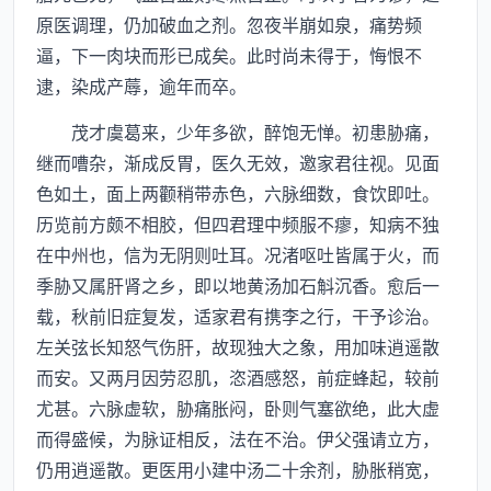
原医调理，仍加破血之剂。忽夜半崩如泉，痛势频
逼，下一肉块而形已成矣。此时尚未得于，悔恨不
逮，染成产蓐，逾年而卒。
茂才虞葛来，少年多欲，醉饱无惮。初患胁痛，
继而嘈杂，渐成反胃，医久无效，邀家君往视。见面
色如土，面上两颧稍带赤色，六脉细数，食饮即吐。
历览前方颇不相胶，但四君理中频服不瘳，知病不独
在中州也，信为无阴则吐耳。况渚呕吐皆属于火，而
季胁又属肝肾之乡，即以地黄汤加石斛沉香。愈后一
载，秋前旧症复发，适家君有携李之行，干予诊治。
左关弦长知怒气伤肝，故现独大之象，用加味逍遥散
而安。又两月因劳忍肌，恣酒感怒，前症蜂起，较前
尤甚。六脉虚软，胁痛胀闷，卧则气塞欲绝，此大虚
而得盛候，为脉证相反，法在不治。伊父强请立方，
仍用逍遥散。更医用小建中汤二十余剂，胁胀稍宽，