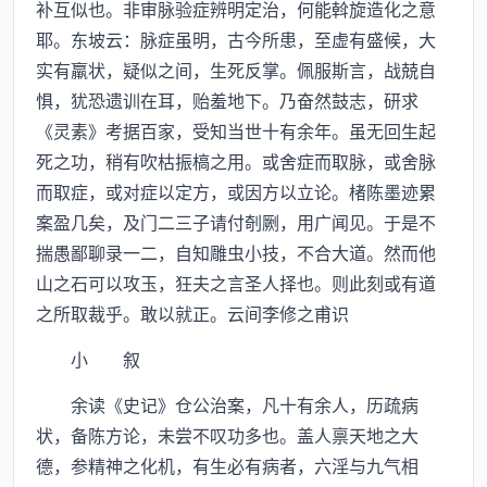
补互似也。非审脉验症辨明定治，何能斡旋造化之意
耶。东坡云：脉症虽明，古今所患，至虚有盛候，大
实有羸状，疑似之间，生死反掌。佩服斯言，战兢自
惧，犹恐遗训在耳，贻羞地下。乃奋然鼓志，研求
《灵素》考据百家，受知当世十有余年。虽无回生起
死之功，稍有吹枯振槁之用。或舍症而取脉，或舍脉
而取症，或对症以定方，或因方以立论。楮陈墨迹累
案盈几矣，及门二三子请付剞劂，用广闻见。于是不
揣愚鄙聊录一二，自知雕虫小技，不合大道。然而他
山之石可以攻玉，狂夫之言圣人择也。则此刻或有道
之所取裁乎。敢以就正。云间李修之甫识
小 叙
余读《史记》仓公治案，凡十有余人，历疏病
状，备陈方论，未尝不叹功多也。盖人禀天地之大
德，参精神之化机，有生必有病者，六淫与九气相