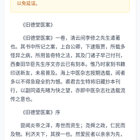
以免延误。
《旧德堂医案》
《旧德堂医案》一卷，清云间李修之先生遣著
也。其书中所记之案，上自公卿，下逮贩贾，所载多
怪异之病，所用皆奇特之法，其及门诸子早己付刊，
西秦田华臣先生序文亦云已有刻本。惟乃时家刻书籍
印送新友，未易普及。海上中医杂志按期选载，阅者
多以不得急窥全豹为憾。裘君吉生特将旧藏抄本刊
行，以副同道先睹为快之望，亦即中医杂志社选载流
传之意也。
《旧德堂医案》序
尝闻炎帝之泽，寿世而资生；尧舜之政，仁民而
及物。利济天下，其揆一也。然爱民者以亲亲为先，