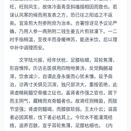
旺，旺则风生，故体冷面青歪斜搐搦相因而致也。若
误认风寒的候而用发表之方，恐已往之阳追之不返
矣。宜急煎大剂参附庶为治本。合署惊讶见予议论严
确，乃用人参一两熟附二钱生姜五片煎就灌下。一二
时手指稍温，至夜半而身暖神苏，能进米饮，后以理
中补中调理而安。
文学陆元振，经年伏枕，足膝枯细，耳轮焦薄，
形容憔悴。历访名医俱用四物地黄汤，反觉胸膈凝
滞，饮食减少，自谓此身永废而心犹未慊。延予商
治，诊两寸关俱见沉滞，独尺部洪大，重按若绝，此
肾虚精耗髓空骨痿之征也。盖肾者作强之官也，居下
而主阴气，藏精而充骨髓者也。故肾旺则精盈，而肢
节坚强；肾虚则髓竭，而膝膑软弱。王太仆云；滋苗
者必固其根，伐下者必枯其上。今坎水不能灌溉经
络，滋养百骸，宜乎耳轮焦薄，足膝枯细也。《内