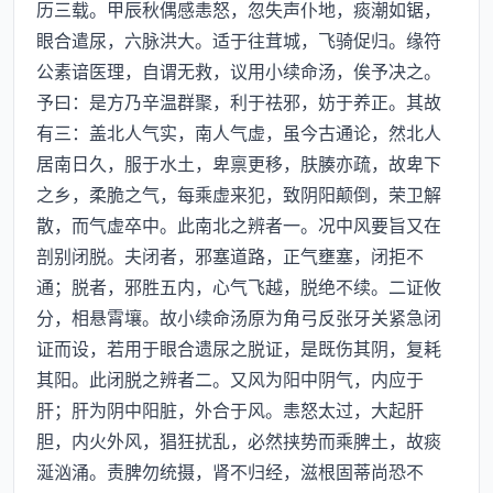
历三载。甲辰秋偶感恚怒，忽失声仆地，痰潮如锯，
眼合遣尿，六脉洪大。适于往茸城，飞骑促归。缘符
公素谙医理，自谓无救，议用小续命汤，俟予决之。
予曰：是方乃辛温群聚，利于祛邪，妨于养正。其故
有三：盖北人气实，南人气虚，虽今古通论，然北人
居南日久，服于水土，卑禀更移，肤腠亦疏，故卑下
之乡，柔脆之气，每乘虚来犯，致阴阳颠倒，荣卫解
散，而气虚卒中。此南北之辨者一。况中风要旨又在
剖别闭脱。夫闭者，邪塞道路，正气壅塞，闭拒不
通；脱者，邪胜五内，心气飞越，脱绝不续。二证攸
分，相悬霄壤。故小续命汤原为角弓反张牙关紧急闭
证而设，若用于眼合遗尿之脱证，是既伤其阴，复耗
其阳。此闭脱之辨者二。又风为阳中阴气，内应于
肝；肝为阴中阳脏，外合于风。恚怒太过，大起肝
胆，内火外风，猖狂扰乱，必然挟势而乘脾土，故痰
涎汹涌。责脾勿统摄，肾不归经，滋根固蒂尚恐不