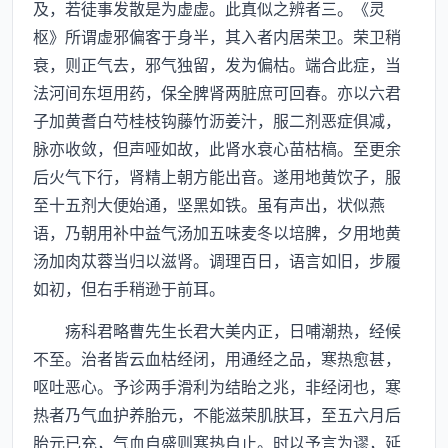
及，若徒事发散是为虚虚。此真似之辨者三。《灵
枢》所谓虚邪偏客于身半，其入者内居荣卫。荣卫稍
衰，则正气去，邪气独留，发为偏枯。端合此症，当
法河间东垣用药，保全脾肾两脏庶可回春。亦以六君
子加黄耆白芍桂枝钩藤竹沥姜汁，服二剂恶症俱减，
脉亦收敛，但声哑如故，此肾水衰心苗枯槁。至更余
后火气下行，肾精上朝方能出音。遂用地黄饮子，服
至十五剂大便始通，坚黑如铁。虽有声出，状似燕
语，乃朝用补中益气汤加五味麦冬以培脾，夕用地黄
汤加肉苁蓉当归以滋肾。调理百日，语言如旧，步履
如初，但右手稍逊于前耳。
疡科君略曹先生长君大美内正，日哺潮热，经候
不至。治者皆云血枯经闭，用通经之品，寒热愈甚，
呕吐恶心。予诊两手滑利为结眙之兆，非经闭也，寒
热者乃气血护养胎元，不能滋荣肌肤耳，至五六月后
胎元已充，气血自盛则寒热自止。时以予言为谬，延