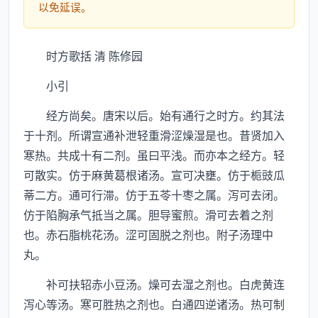
以免延误。
时方歌括 清 陈修园
小引
经方尚矣。唐宋以后。始有通行之时方。约其法
于十剂。所谓宣通补泄轻重滑涩燥湿是也。昔贤加入
寒热。共成十有二剂。虽曰平浅。而亦本之经方。轻
可散实。仿于麻黄葛根诸汤。宣可决壅。仿于栀豉瓜
蒂二方。通可行滞。仿于五苓十枣之属。泻可去闭。
仿于陷胸承气抵当之属。胆导蜜煎。滑可去着之剂
也。赤石脂桃花汤。涩可固脱之剂也。附子汤理中
丸。
补可扶轺赤小豆汤。燥可去湿之剂也。白虎黄连
泻心等汤。寒可胜热之剂也。白通四逆诸汤。热可制