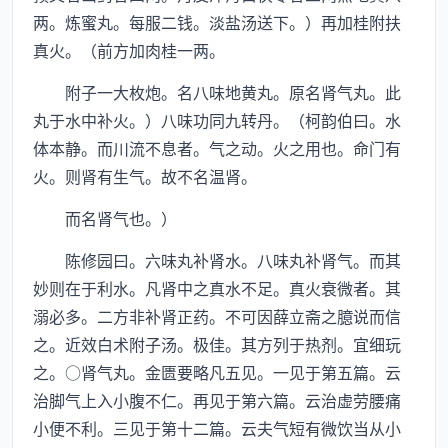
两。炼蜜丸。每服二钱。淡盐汤送下。）再加桂附扶
真火。（前方加肉桂一两。
附子一大枚炮。名八味地黄丸。原名肾气丸。此
丸于水中补火。）八味功同九转丹。（柯韵伯曰。水
体本静。而川流不息者。气之动。火之用也。命门有
火。则肾有生气。故不名温肾。
而名肾气也。）
陈修园曰。六味丸补肾水。八味丸补肾气。而其
妙则在于利水。凡肾中之真水不足。真火衰微者。其
溺必多。二方非补肾正药。不可因薛立斋之臆说而信
之。近效白术附子汤。极佳。其方列于热剂。宜细玩
之。○肾气丸。金匮要略凡五见。一见于第五篇。云
治脚气上入小腹不仁。再见于第六篇。云治虚劳腰痛
小便不利。三见于第十二篇。云夫气短有微饮当从小