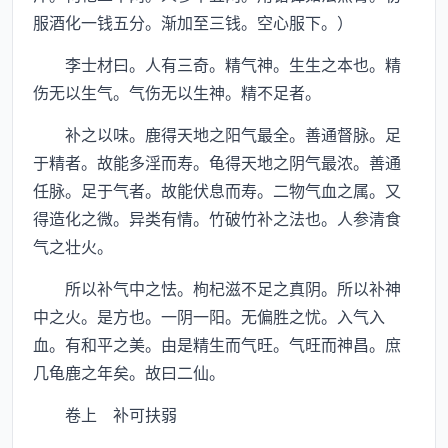
服酒化一钱五分。渐加至三钱。空心服下。）
李士材曰。人有三奇。精气神。生生之本也。精
伤无以生气。气伤无以生神。精不足者。
补之以味。鹿得天地之阳气最全。善通督脉。足
于精者。故能多淫而寿。龟得天地之阴气最浓。善通
任脉。足于气者。故能伏息而寿。二物气血之属。又
得造化之微。异类有情。竹破竹补之法也。人参清食
气之壮火。
所以补气中之怯。枸杞滋不足之真阴。所以补神
中之火。是方也。一阴一阳。无偏胜之忧。入气入
血。有和平之美。由是精生而气旺。气旺而神昌。庶
几龟鹿之年矣。故曰二仙。
卷上 补可扶弱