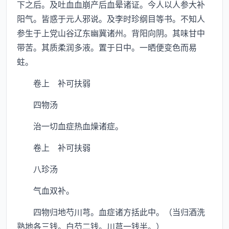
下之后。及吐血血崩产后血晕诸证。今人以人参大补
阳气。皆惑于元人邪说。及李时珍纲目等书。不知人
参生于上党山谷辽东幽冀诸州。背阳向阴。其味甘中
带苦。其质柔润多液。置于日中。一晒便变色而易
蛀。
卷上 补可扶弱
四物汤
治一切血症热血燥诸症。
卷上 补可扶弱
八珍汤
气血双补。
四物归地芍川芎。血症诸方括此中。（当归酒洗
熟地各三钱。白芍二钱。川芎一钱半。）