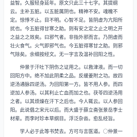
益智。久服轻身延年。原文只此三十七字。其提纲
云。主补五脏。以五脏属阴也。精神不安。魂魄不
定。惊悸不止。目不明。心智不足。皆阴虚为亢阳所
扰也。今五脏得甘寒之助。则有安之定之止之明之开
之益之之效矣。曰邪气者。非指外邪而言。乃阴虚而
壮火食气。火气即邪气也。今五脏得寒甘之助。则邪
气除矣。余细按经文。无一字言及温补回阳之性。
仲景于汗吐下阴伤之证用之。以救津液。而一切
回阳方中。绝不加此阴柔之品。反缓姜附之功。故四
逆汤通脉四逆汤。为回阳第一方。皆不用人参。而四
逆加人参汤。以其利止亡血而加之也。茯苓四逆汤用
之者。以其烦燥在汗下之后也。今人辄云。以人参回
阳。此说倡之宋元以后。而大盛于薛立斋张景岳李士
材辈。而李时珍本草纲目。浮泛杂沓。愈乱经旨。
学人必于此等书焚去。方可与言医道。○仲景一