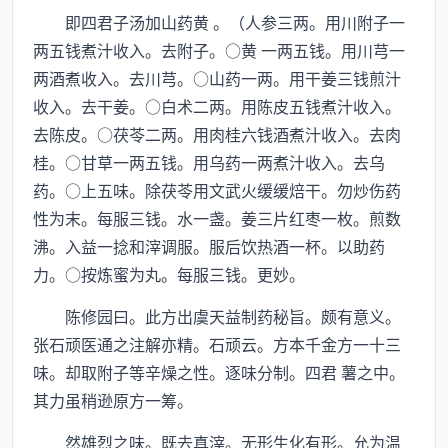
即四君子汤加山药黄 。（人参三两。用川附子一
两五钱煮汁收入。去附子。○黄 一两五钱。用川芎一
两酒煮收入。去川芎。○山药一两。用干姜三钱煎汁
收入。去干姜。○白术二两。用陈皮五钱煮汁收入。
去陈皮。○茯苓二两。用肉桂六钱酒煮汁收入。去肉
桂。○甘草一两五钱。用乌药一两煮汁收入。去乌
药。○上五味。除茯苓用文武火缓缓焙干。勿炒伤药
性为末。每服三钱。水一盏。姜三片红枣一枚。煎数
沸。入益一捻和滓调服。服后饮热酒一杯。以助药
力。○按炼蜜为丸。每服三钱。更妙。
陈修园曰。此方出虞天益制药秘旨。颇有意义。
张石顽医通之注解亦精。石顽云。方本千金方一十三
味。却取附子等辛燥之性。逐味分制。四君 薯之中。
其力虽稍逊原方一筹。
然雄烈之味。既去真滓。无形生化有形。允为温