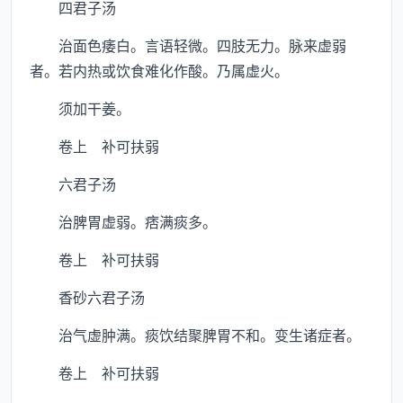
四君子汤
治面色痿白。言语轻微。四肢无力。脉来虚弱
者。若内热或饮食难化作酸。乃属虚火。
须加干姜。
卷上 补可扶弱
六君子汤
治脾胃虚弱。痞满痰多。
卷上 补可扶弱
香砂六君子汤
治气虚肿满。痰饮结聚脾胃不和。变生诸症者。
卷上 补可扶弱