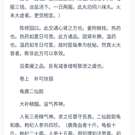
服三钱。淡盐汤下。一日两服。此丸功同八味丸。火
未大虚者。更觉相宜。）
陈修园曰。此交通心肾之方也。姜附椒桂。热药
也。热药如夏日可畏。此方诸品。固肾补脾。温药
也。温药如冬日可爱。故时医每奉为枕秘。然真火大
衰者。断非此方可以幸效。
且柔缓之品。反有减食增呕致泄之虞也。
卷上 补可扶弱
龟鹿二仙胶
大补精髓。益气养神。
人有三奇精气神。求之任督守吾真。二仙胶取龟
和鹿。枸杞人参共四珍。（鹿角血者十斤。龟板十
斤。枸杞二十两。人参十五两。用铅镡如法熬膏。初