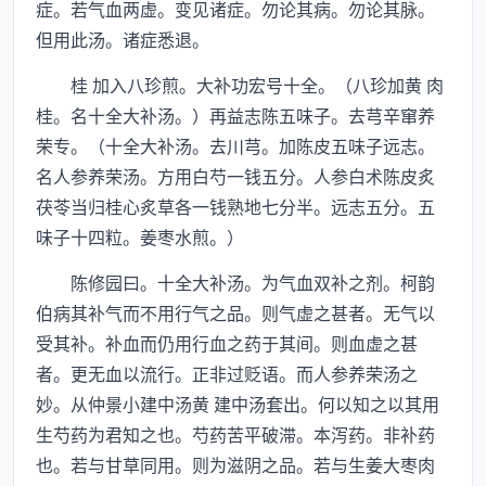
症。若气血两虚。变见诸症。勿论其病。勿论其脉。
但用此汤。诸症悉退。
桂 加入八珍煎。大补功宏号十全。（八珍加黄 肉
桂。名十全大补汤。）再益志陈五味子。去芎辛窜养
荣专。（十全大补汤。去川芎。加陈皮五味子远志。
名人参养荣汤。方用白芍一钱五分。人参白术陈皮炙
茯苓当归桂心炙草各一钱熟地七分半。远志五分。五
味子十四粒。姜枣水煎。）
陈修园曰。十全大补汤。为气血双补之剂。柯韵
伯病其补气而不用行气之品。则气虚之甚者。无气以
受其补。补血而仍用行血之药于其间。则血虚之甚
者。更无血以流行。正非过贬语。而人参养荣汤之
妙。从仲景小建中汤黄 建中汤套出。何以知之以其用
生芍药为君知之也。芍药苦平破滞。本泻药。非补药
也。若与甘草同用。则为滋阴之品。若与生姜大枣肉