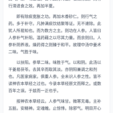
行滞进食之效。再加半夏。
即有除痰宽胀之功。再加木香砂仁。则行气之
药。多于补守。凡肿满痰饮结聚等证。无不速除。此
犹人所易知也。而为数方之主。则功在人参。人皆曰
人参补气补阳。温药藉之以尽其力量。而余则曰。人
参补阴养液。燥药得之则臻于和平。故理中汤中姜术
二味。气胜于味。
以扶阳。参草二味。味胜于气。以和阴。此汤以
干姜易茯苓。去其辛而取其淡。亦阴阳兼调之和剂
也。凡医家病家。俱重人参。全未识人参之性。皆不
读神农本草经之过也。今录本草经原文而释之。或数
百年之误。于兹而一正也乎。
按神农本草经云。人参气味甘。微寒无毒。主补
五脏。安精神。定魂魄。止惊悸。除邪气。明目开心