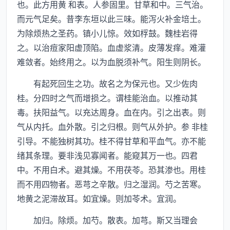
也。此方用黄 和表。人参固里。甘草和中。三气治。
而元气足矣。昔李东垣以此三味。能泻火补金培土。
为除烦热之圣药。镇小儿惊。效如桴鼓。魏桂岩得
之。以治痘家阳虚顶陷。血虚浆清。皮薄发痒。难灌
难敛者。始终用之。以为血脱须补气。阳生则阴长。
有起死回生之功。故名之为保元也。又少佐肉
桂。分四时之气而增损之。谓桂能治血。以推动其
毒。扶阳益气。以充达周身。血在内。引之出表。则
气从内托。血外散。引之归根。则气从外护。参 非桂
引导。不能独树其功。桂不得甘草和平血气。亦不能
绪其条理。要非浅见寡闻者。能窥其万一也。四君
中。不用白术。避其燥。不用茯苓。恐其渗也。用桂
而不用四物者。恶芎之辛散。归之湿润。芍之苦寒。
地黄之泥滞故耳。如宜燥。则加苓术。宜润。
加归。除烦。加芍。散表。加芎。斯又当理会