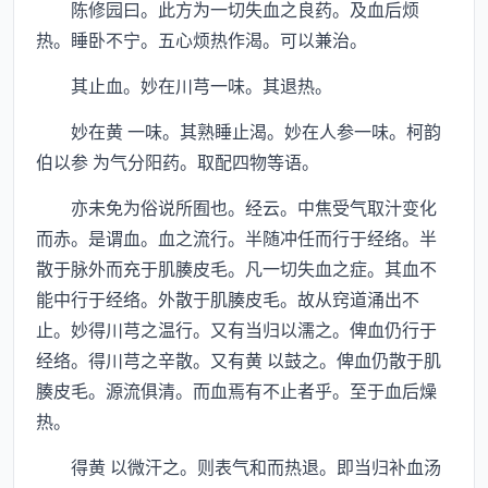
陈修园曰。此方为一切失血之良药。及血后烦
热。睡卧不宁。五心烦热作渴。可以兼治。
其止血。妙在川芎一味。其退热。
妙在黄 一味。其熟睡止渴。妙在人参一味。柯韵
伯以参 为气分阳药。取配四物等语。
亦未免为俗说所囿也。经云。中焦受气取汁变化
而赤。是谓血。血之流行。半随冲任而行于经络。半
散于脉外而充于肌腠皮毛。凡一切失血之症。其血不
能中行于经络。外散于肌腠皮毛。故从窍道涌出不
止。妙得川芎之温行。又有当归以濡之。俾血仍行于
经络。得川芎之辛散。又有黄 以鼓之。俾血仍散于肌
腠皮毛。源流俱清。而血焉有不止者乎。至于血后燥
热。
得黄 以微汗之。则表气和而热退。即当归补血汤