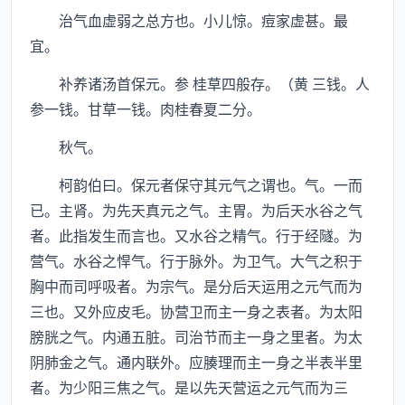
治气血虚弱之总方也。小儿惊。痘家虚甚。最
宜。
补养诸汤首保元。参 桂草四般存。（黄 三钱。人
参一钱。甘草一钱。肉桂春夏二分。
秋气。
柯韵伯曰。保元者保守其元气之谓也。气。一而
已。主肾。为先天真元之气。主胃。为后天水谷之气
者。此指发生而言也。又水谷之精气。行于经隧。为
营气。水谷之悍气。行于脉外。为卫气。大气之积于
胸中而司呼吸者。为宗气。是分后天运用之元气而为
三也。又外应皮毛。协营卫而主一身之表者。为太阳
膀胱之气。内通五脏。司治节而主一身之里者。为太
阴肺金之气。通内联外。应腠理而主一身之半表半里
者。为少阳三焦之气。是以先天营运之元气而为三