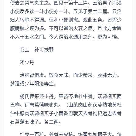
便去之肾气丸主之。四见于第十三篇。云治男子消渴
小便反多饮一斗小便亦一斗。五见于第廿二篇。云治
妇人转胞不得溺。但利小便则愈。观此五条。皆泻少
腹膀胱之疾为多。不可以通治火衰之症。且此方金匮
不入于五水之门。今人谓治水通用之剂。更为可怪。
卷上 补可扶弱
还少丹
治脾肾俱虚。饭食无味。面少精采。腰膝无力。
梦遗或少年阳痿等症。
杨氏传来还少丹。茱蓣苓地杜牛餐。苁蓉楮实茴
巴枸。远志菖蒲味枣丸。（山茱肉山药茯苓熟地黄杜
仲牛膝肉苁蓉楮实子小茴香巴戟天去骨枸杞远志去骨
石菖蒲五味子。各二两。
红枣一百粒。姜煮去皮核。炼蜜丸如梧子大。每