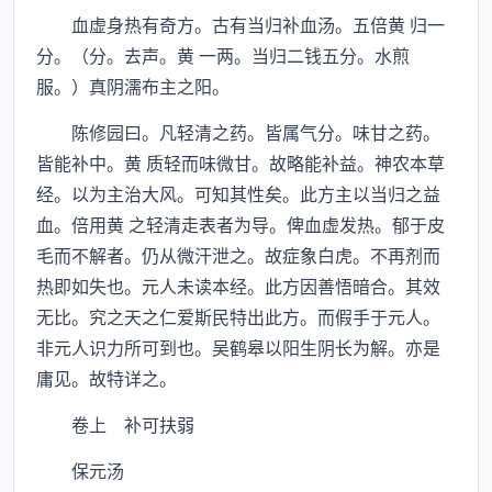
血虚身热有奇方。古有当归补血汤。五倍黄 归一
分。（分。去声。黄 一两。当归二钱五分。水煎
服。）真阴濡布主之阳。
陈修园曰。凡轻清之药。皆属气分。味甘之药。
皆能补中。黄 质轻而味微甘。故略能补益。神农本草
经。以为主治大风。可知其性矣。此方主以当归之益
血。倍用黄 之轻清走表者为导。俾血虚发热。郁于皮
毛而不解者。仍从微汗泄之。故症象白虎。不再剂而
热即如失也。元人未读本经。此方因善悟暗合。其效
无比。究之天之仁爱斯民特出此方。而假手于元人。
非元人识力所可到也。吴鹤皋以阳生阴长为解。亦是
庸见。故特详之。
卷上 补可扶弱
保元汤