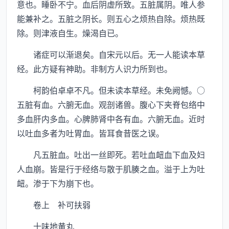
意也。睡卧不宁。血后阴虚所致。五脏属阴。唯人参
能兼补之。五脏之阴长。则五心之烦热自除。烦热既
除。则津液自生。燥渴自已。
诸症可以渐退矣。自宋元以后。无一人能读本草
经。此方疑有神助。非制方人识力所到也。
柯韵伯卓卓不凡。但未读本草经。未免阙憾。○
五脏有血。六腑无血。观剖诸兽。腹心下夹脊包络中
多血肝内多血。心脾肺肾中各有血。六腑无血。近时
以吐血多者为吐胃血。皆耳食昔医之误。
凡五脏血。吐出一丝即死。若吐血衄血下血及妇
人血崩。皆是行于经络与散于肌腠之血。溢于上为吐
衄。渗于下为崩下也。
卷上 补可扶弱
十味地黄丸