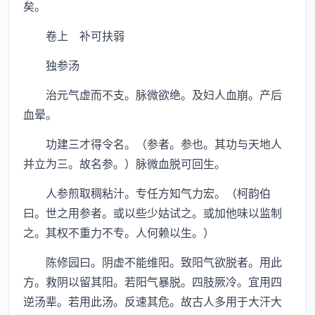
矣。
卷上 补可扶弱
独参汤
治元气虚而不支。脉微欲绝。及妇人血崩。产后
血晕。
功建三才得令名。（参者。参也。其功与天地人
并立为三。故名参。）脉微血脱可回生。
人参煎取稠粘汁。专任方知气力宏。（柯韵伯
曰。世之用参者。或以些少姑试之。或加他味以监制
之。其权不重力不专。人何赖以生。）
陈修园曰。阴虚不能维阳。致阳气欲脱者。用此
方。救阴以留其阳。若阳气暴脱。四肢厥冷。宜用四
逆汤辈。若用此汤。反速其危。故古人多用于大汗大