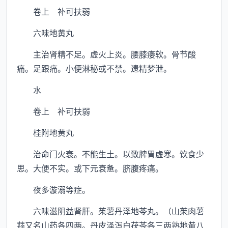
卷上 补可扶弱
六味地黄丸
主治肾精不足。虚火上炎。腰膝痿软。骨节酸
痛。足跟痛。小便淋秘或不禁。遗精梦泄。
水
卷上 补可扶弱
桂附地黄丸
治命门火衰。不能生土。以致脾胃虚寒。饮食少
思。大便不实。或下元衰惫。脐腹疼痛。
夜多漩溺等症。
六味滋阴益肾肝。茱薯丹泽地苓丸。（山茱肉薯
蓣又名山药各四两。丹皮泽泻白茯苓各三两熟地黄八