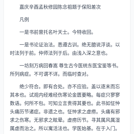
嘉庆辛酉孟秋修园陈念祖题于保阳差次
凡例
一是书前曾托名叶天士。今特收回。
一是书论证治法。悉遵古训。绝无臆说浮谈。以
时法列于前。仲师法列于后。由浅入深之意也。
一坊刻万病回春嵩 尊生古今医统东医宝鉴等书。
所列病症。不可谓不详。而临时查对。
绝少符合。即有合处。亦不应验。盖以逐末而忘
其本也。试观内经难经伤寒论金匮要略。每症只寥寥
数语。何所不包。可知立言贵得其要也。此书如怔忡
头痛历节诸症。非遗之也。怔忡求之虚痨。头痛有邪
求之伤寒。无邪求之眩晕。虚痨历节。寻其属风属湿
属虚而治之。所以寓活法也。学医始基。在于入门。