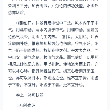
柴胡各三分。加姜枣煎。）劳倦内伤功独擅。阳虚外
感亦堪珍。
柯韵伯曰。仲景有建中理中二法。风木内干于中
气。用建中汤。寒水内凌于中气。用理中汤。至若劳
倦形气衰少。阴虚而生内热。（阴者。太阴也。）表
症颇同外感。惟东垣知其为劳倦伤脾。谷气不盛。阳
气下陷于阴而发热。故制补中之剂。得发表之品。而
中自安。益气之剂。赖清气之品。而气益倍。此用药
相须之妙也是方也。用以补脾。使地道卑而上行。亦
可以补心肺。损其肺者益其气。损其心者调其荣卫
也。亦可以补肝木。郁则达之也。惟不宜于肾。阴虚
于下者。不宜升。阳虚于下者。更不宜升也。
卷上 补可扶弱
当归补血汤