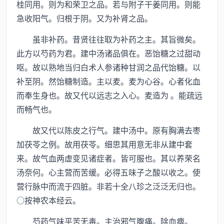
桂同用。则为和荣卫之品。若与附子干姜同用。则能
急收阳气。归根于阴。又为补肾之品。
虽非补药。昔贤往往取为补药之主。其旨微矣。
此方以芍药为君。建中汤诸品俱在。恶饴糖之过甜动
呕。故以熟地当归白术人参诸种甘润之品代饴糖。以
补至阴。然饴糖制造。主以麦。麦为心谷。心者化血
而奉生身也。故又代以远志之入心。麦造为 。能疏远
而畅气也。
故又代以陈皮之行气。建中汤中。原有胸满去枣
加茯苓之例。故用茯苓。细思其用意无非从建中套
来。故气血两虚变见诸症者。皆可服也。其以养荣名
汤奈何。心主营而苦缓。必得五味子之酸以收之。使
营行脉中而流于四脏。非若十全八珍之泛泛无归也。
○按神农本经云。
芍药气味平苦无毒。主治邪气腹痛。除血痹。