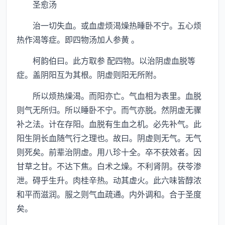
圣愈汤
治一切失血。或血虚烦渴燥热睡卧不宁。五心烦
热作渴等症。即四物汤加人参黄 。
柯韵伯曰。此方取参 配四物。以治阴虚血脱等
症。盖阴阳互为其根。阴虚则阳无所附。
所以烦热燥渴。而阳亦亡。气血相为表里。血脱
则气无所归。所以睡卧不宁。而气亦脱。然阴虚无骤
补之法。计在存阳。血脱有生血之机。必先补气。此
阳生阴长血随气行之理也。故曰。阴虚则无气。无气
则死矣。前辈治阴虚。用八珍十全。卒不获效者。因
甘草之甘。不达下焦。白术之燥。不利肾阴。茯苓渗
泄。碍乎生升。肉桂辛热。动其虚火。此六味皆醇浓
和平而滋润。服之则气血疏通。内外调和。合于圣度
矣。