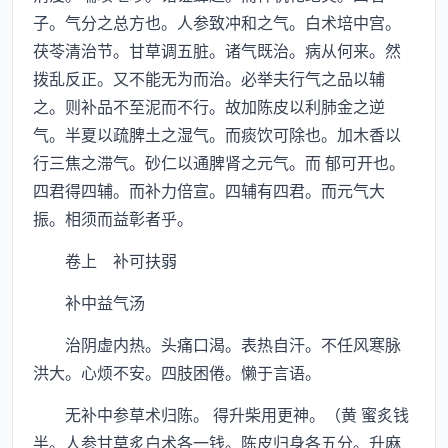
子。气分之总方也。人参致冲和之气。白术培中宫。
茯苓清治节。甘草调五脏。诸气既治。病从何来。然
拨乱反正。又不能无为而治。必举夫行气之品以辅
之。则补品不至泥而不行。故加陈皮以利肺金之逆
气。半夏以疏脾土之湿气。而痰饮可除也。加木香以
行三焦之滞气。砂仁以通脾肾之元气。而 郁可开也。
四君得四辅。而补力倍宣。四辅有四君。而元气大
振。相须而益彰者乎。
卷上 补可扶弱
补中益气汤
治阴虚内热。头痛口渴。表热自汗。不任风寒脉
洪大。心烦不安。四肢困倦。懒于言语。
无补中参草术归陈。 得升柴用更神。（黄 蜜炙钱
半。人参甘草炙白术各一钱。陈皮归身各五分。升麻