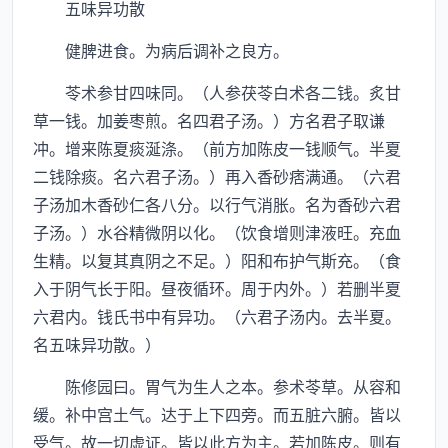
五味异功散
健脾进食。为病后调补之良方。
苓术参甘四味同。（人参茯苓白术各二钱。炙甘
草一钱。加姜枣煎。名四君子汤。）方名君子取谦
冲。增来陈夏痰涎涤。（前方加陈皮一钱顺气。半夏
二钱除痰。名六君子汤。）再入香砂痞满通。（六君
子汤加木香砂仁各八分。以行气消胀。名为香砂六君
子汤。）水谷精微阴以化。（饮食增则津液旺。充血
生精。以复其真阴之不足。）阳和布护气斯充。（食
入于阴气长于阳。昼夜循环。周于内外。）若删半夏
六君内。钱氏书中有异功。（六君子汤内。去半夏。
名五味异功散。）
陈修园曰。胃气为生人之本。参术苓草。从容和
缓。补中宫土气。达于上下四旁。而五脏六腑。皆以
受气。故一切虚证。皆以此方为主。若加陈皮。则有