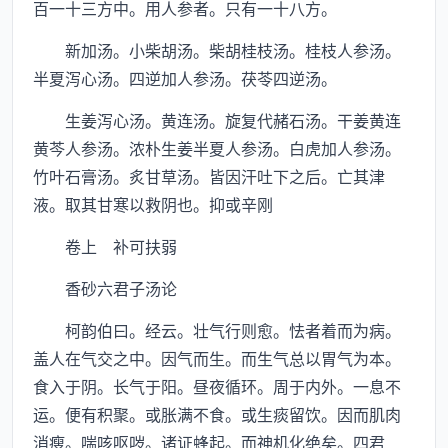
百一十三方中。用人参者。只有一十八方。
新加汤。小柴胡汤。柴胡桂枝汤。桂枝人参汤。
半夏泻心汤。四逆加人参汤。茯苓四逆汤。
生姜泻心汤。黄连汤。旋复代赭石汤。干姜黄连
黄芩人参汤。浓朴生姜半夏人参汤。白虎加人参汤。
竹叶石膏汤。炙甘草汤。皆因汗吐下之后。亡其津
液。取其甘寒以救阴也。抑或辛刚
卷上 补可扶弱
香砂六君子汤论
柯韵伯曰。经云。壮气行则愈。怯者着而为病。
盖人在气交之中。因气而生。而生气总以胃气为本。
食入于阴。长气于阳。昼夜循环。周于内外。一息不
运。便有积聚。或胀满不食。或生痰留饮。因而肌肉
消瘦。喘咳呕哕。诸证蜂起。而神机化绝矣。四君