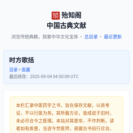
殆知阁
中国古典文献
浏览
传统典籍，
探索
中华文化宝库
·
总目录
·
最近更新
时方歌括
目录
>
医藏
最后修改：
2025-09-04 04:50:09 UTC
本栏汇录中医药学之书，旨在保存文献，以资考
证，不以行医为务。其所载方论，皆成说于旧时，
未必尽合今之医理。本站对其是非，不作判断。读
者如有疾患，当咨今世医师，毋据古书自行诊治，