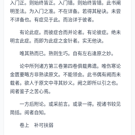
入门正。则始终皆正。入门错。则始终皆错。此书阐
明圣法。为入门之准。不在详备。若得其秘诀。未尝
不详备也。有症见于此。而治详于彼者。
有论此症。而彼症合而并论者。有论彼症。绝未
明言此症。而即为此症之金针者。实无他诀。
唯其熟而已。熟则生巧。自有左右逢原之妙。
论中所列诸方第三卷第四卷俱载弗遗。唯伤寒论
金匮要略方非熟读原文。不能领会。此书偶有阙而未
载者。欲人于原文中寻其妙义。阙之即所以引之也。
阅者鉴子之苦心焉。
一方后附论。或采前言。或录一得。视诸书较见
简括。阅者自知。
卷上 补可扶弱