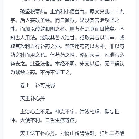
破坚积寒热。止痛利小便益气。原文只此二十九
字。后人妄改圣经。而曰微酸。是没其苦泄攻坚之
性。而加以酸敛和阴之名。则芍药之真面目掩矣。不
知古人用法。或取其苦以泄甘。或取其苦以制辛。或
取其攻利以行补药之滞。皆善用芍药以为补。非以芍
药之补而用之也。但芍药之性。略同大黄。凡泄泻必
务去之。此圣法也。本经不明。宋元以后。无不误认
为酸敛之药。不得不急正之。
卷上 补可扶弱
天王补心丹
主治心血不足。神志不宁。津液枯竭。健忘怔
忡。大便不利。口舌生疮等症。
天王遗下补心丹。为悯山僧请课难。归地二冬酸