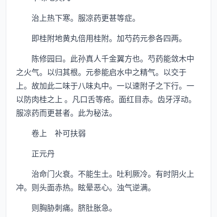
治上热下寒。服凉药更甚等症。
即桂附地黄丸倍用桂附。加芍药元参各四两。
陈修园曰。此孙真人千金翼方也。芍药能敛木中
之火气。以归其根。元参能启水中之精气。以交于
上。故加此二味于八味丸中。一以速附子之下行。一
以防肉桂之上 。凡口舌等疮。面红目赤。齿牙浮动。
服凉药而更甚者。此为秘法。
卷上 补可扶弱
正元丹
治命门火衰。不能生土。吐利厥冷。有时阴火上
冲。则头面赤热。眩晕恶心。浊气逆满。
则胸胁刺痛。脐肚胀急。