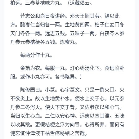
柏远。三参苓桔味为丸。（道藏偈云。
昔志公和尚日夜讲经。邓天王悯其劳。锡以此
方。酸枣仁当归各一两。生地黄四两。柏子仁麦门冬
天门冬各一两。远志五钱。五味子一两。白茯苓人参
丹参元参桔梗各五钱。炼蜜丸。
每两分作十丸。
金箔为衣。每服一丸。灯心枣汤化下。食远临卧
服。或作小丸亦可。各书略异。）
陈修园曰。小篆。心字篆文。只是一倒火耳。火
不欲炎上。故以生地黄补水。使水上交于心。以元参
丹参二冬泻火。使火下交于肾。又佐参茯以和心气。
当归以生心血。二仁以安心神。远志以宣其滞。五味
以收其散。更假桔梗之浮为向导。心得所养。而何有
健忘怔忡津液干枯舌疮秘结之苦哉。