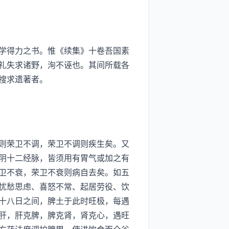
学得力之书。惟《续集》十卷吾国素
礼失求诸野，洵不诬也。其间所载各
搜求遗著者。
则荣卫不调，荣卫不调则疾生矣。又
阴十二经脉，皆须用有胃气或加之有
卫不衰，荣卫不衰则病自去矣。如五
忧愁思虑、喜怒不常、起居劳役、饮
十八日之间，脾土于此时旺极，每遇
肝，肝克脾，脾克肾，肾克心，遇旺