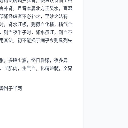
方药法度调护脾胃，使进饮食而全谷
言补肾，且肾本属北方壬癸水，喜湿
部肾经虚者不必补之，至妙之法有
时，肾水旺极，则摄血化精，精气全
，则当夜半子时，肾水虽旺，则血不
用其法，初不能损于病乎今则具列先
胀，多睡少寤，终日昏朦，夜多异
，长肌肉，生气血，化精益髓，全胃
香附子半两