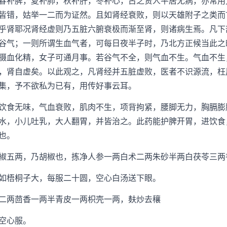
春补脾，夏补肺，秋补肝，冬补心，古之贤人平居无病，亦常用
皆错，姑举一二而为证然。且如肾经衰败，则以天雄附子之类而
乎肾耶况肾经虚则乃五脏六腑衰极而渐至肾，则诸病生焉。凡下
谷气；一则所谓生血气者，可每日夜半子时，乃北方正候当此之
摄血化精，女子可通月事。若谷气不全，则气血不生。气血不生
，肾自虚矣。以此观之，凡肾经并五脏虚败，医者不识源流，枉
集，予不欲私为已有，用传好事云耳。
食无味，气血衰败，肌肉不生，项背拘紧，腰脚无力，胸膈膨
水，小儿吐乳，大人翻胃，并皆治之。此药能护脾开胃，进饮食
也。
五两，乃胡椒也，拣净人参一两白术二两朱砂半两白茯苓三两
梧桐子大，每服二十圆，空心白汤送下眼。
两茴香一两半青皮一两枳壳一两，麸炒去穰
空心服。