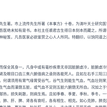
生著。市上流传先生所著《本事方》十卷，为清叶天士研究医
吾医绝未知有是书。本社主任裘君吉生得日本刻本而藏之，所谓
种秘笈，凡吾医家必欲鉴赏之心人人所同。特翻印，以饷同道之
保全其身一，凡身中或有毫杪疾患无非因脏腑虚冷，脏腑虚冷
肾及眼目口齿三焦六腑值病之亟则各能死人。且如左右手三阳三
。何谓须用有胃气缘胃受谷气，谷气生则能生气血，气血壮则荣
生气血而灌荫五脏，或气血不足则五脏六腑荫无所自。况加之于
郁热，损失耗散，则病生焉。且如季春、季夏、季秋、季冬，一
、肺、肝、脾、肾各有衰旺，各有相生、相克。如心克肺，肺克