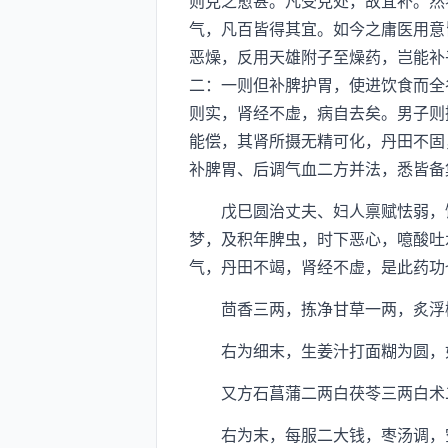
则克之愈甚。凡受克处，故宜补。然
气，凡百皆得其宜。如今之庸医用意
恶燥，反用天雄附子至燥药，岂能补
二：一则但补脾护胃，使进饮食而全
则实，肾经不虚，病自去矣。男子则
能偿，其肾所摄无精可化，丹田不固
补脾胃、后调气血二方并法，悉皆备
戊巳圆治丈夫、妇人禀赋怯弱，饮
梦，及积年脾虫，时下恶心，噫酸吐
气，丹田不竭，肾经不虚，是此药功
茴香三两，拣净甘草一两，炙浮椒
右为细末，生姜汁打面糊为圆，如
又方石菖蒲二两白茯苓三两白术二
右为末，每服二大钱，枣汤调，