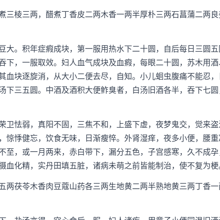
三棱三两，醋煮丁香皮二两木香一两半厚朴三两石菖蒲二两良
大。积年症瘕成块，第一服用热水下二十圆，自后每日三圆五
吞下，一服取效。妇人血气成块及血瘕，每眼二十圆，苏木用酒
其血块逐旋消，从大小二便去尽，自知。小儿蛔虫腹痛不能忍，
汤下三五圆。中酒及酒积大便鲊臭者，白汤旧酒各半，吞下七圆
卫怯弱，真阳不固，三焦不和，上盛下虚，夜梦鬼交，觉来盗
，惊悸健忘，饮食无味，日渐瘦悴。外肾湿痒，夜多小便，腰重
不至，或一月两来，赤白带下，漏分五色，子宫感寒，久不成孕
摄血化精，实丹田填五脏，诸病未萌之前皆能制治，使不复为梗
两茯苓木香肉豆蔻山药各三两生地黄二两半熟地黄三两丁香一