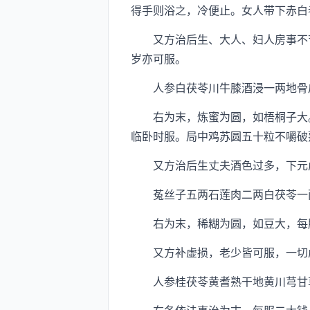
得手则浴之，冷便止。女人带下赤白
又方治后生、大人、妇人房事不节
岁亦可服。
人参白茯苓川牛膝酒浸一两地骨皮
右为末，炼蜜为圆，如梧桐子大。
临卧时服。局中鸡苏圆五十粒不嚼破
又方治后生丈夫酒色过多，下元虚
菟丝子五两石莲肉二两白茯苓一两
右为末，稀糊为圆，如豆大，每服
又方补虚损，老少皆可服，一切
人参桂茯苓黄耆熟干地黄川芎甘