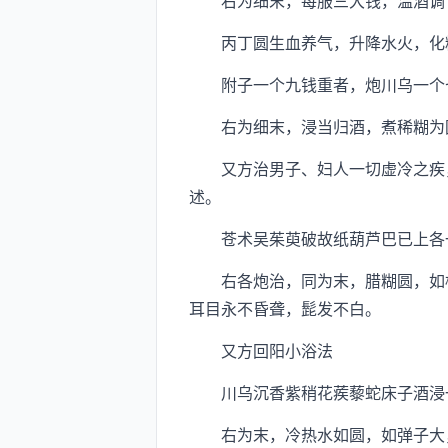
右为细末，每服三大钱，温酒调下
丙丁圆生血养气，升降水火，化
附子一个九钱重者，炮川乌一个七
右为细末，浸当归酒，煮稀糊为圆
又方治男子、妇人一切虚冷之疾，
述。
苍术吴茱萸破故纸葫芦巴已上各一
右各炮治，同为末，腊糊圆，如梧
耳目永不昏聋，髭发不白。
又方回阳小浴法
川乌沉香紫稍花蒺藜蛇床子酒浸
右为末，冷热水如圆，如弹子大，