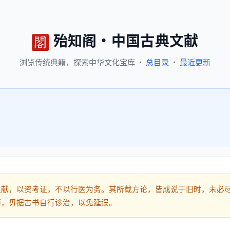
殆知阁
·
中国古典文献
浏览
传统典籍，
探索
中华文化宝库
·
总目录
·
最近更新
文献，以资考证，不以行医为务。其所载方论，皆成说于旧时，未必
师，毋据古书自行诊治，以免延误。