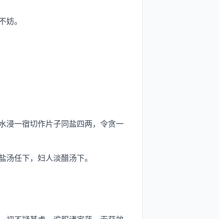
不妨。
水浸一宿切作片子同盐四两，令贪一
盐汤任下，妇人淡醋汤下。