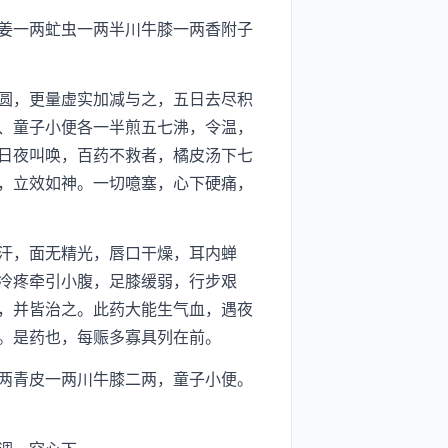
姜一两虻虫一两半川牛膝一两香附子
圆，更量虚实加减与之，五日去尽积
、童子小便各一半煎五七沸，令温，
日夜叫唤，百药不救者，橘皮汤下七
，立效如神。一切噫塞，心下硬痛，
汗，面无精光，唇口干燥，耳内蝉
冷疼牵引小腹，足膝缓弱，行步艰
，并皆治之。此药大能生气血，遇夜
。是药也，每赈多寡具列在前。
两青皮一两川牛膝二两，童子小便。