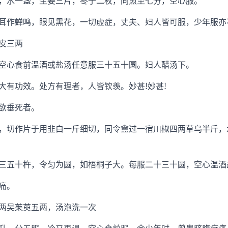
水一盏，生姜三片，枣子二枚，同煎至七分，空心服。
作蝉鸣，眼见黑花，一切虚症，丈夫、妇人皆可服，少年服亦
皮三两
心食前温酒或盐汤任意服三十五十圆。妇人醋汤下。
有功效。处方有理者，人皆钦羡。妙甚!妙甚!
欲垂死者。
切作片于用韭白一斤细切，同令盦过一宿川椒四两草乌半斤，
五十杵，令匀为圆，如梧桐子大。每服二十三十圆，空心温酒
痛。
吴茱萸五两，汤泡洗一次