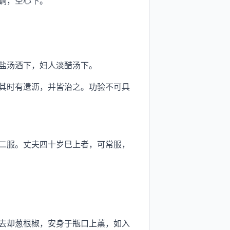
调，空心下。
盐汤酒下，妇人淡醋汤下。
其时有遗沥，并皆治之。功验不可具
二服。丈夫四十岁巳上者，可常服，
去却葱根椒，安身于瓶口上薰，如入