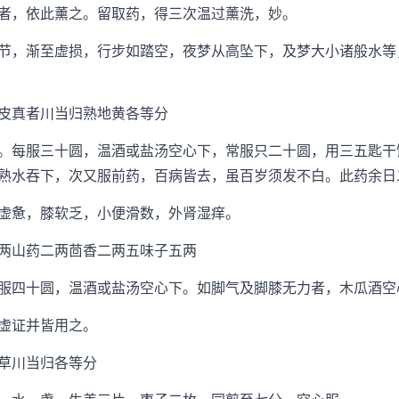
者，依此薰之。留取药，得三次温过薰洗，妙。
，渐至虚损，行步如踏空，夜梦从高坠下，及梦大小诸般水等
真者川当归熟地黄各等分
每服三十圆，温酒或盐汤空心下，常服只二十圆，用三五匙干
熟水吞下，次又服前药，百病皆去，虽百岁须发不白。此药余日
惫，膝软乏，小便滑数，外肾湿痒。
山药二两茴香二两五味子五两
四十圆，温酒或盐汤空心下。如脚气及脚膝无力者，木瓜酒空
虚证并皆用之。
草川当归各等分