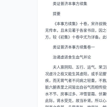
类证普济本事方续集
提要
《本事方续集》十卷，宋许叔微先
无传本，且未见著于各家书目，因之
方，较《初集》十卷中尤为详备。此
类证普济本事方续集卷一
治诸虚进食生血气并论
夫人禀阴阳、五行、运气、荣卫而
况虚冷之极又能生其虚阳，或手足腰
疾，而无胃气者不问病之轻重，不救
脏六腑表里之间皆出自谷气而相传授
水不节、房事过多、冲雪冒霜、伏暑
此际，肾水受克，故当补肾。所以心