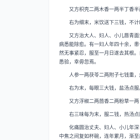
又方枳壳二两木香一两半丁香半两
右为细末，米饮送下三钱，不计
又方治大人、妇人、小儿唇青面黄
病悉能除愈。有一妇人年四十余，患
然无事紧忍，服至一月日遂去其根。
悉验，幸毋忽焉。
人参一两茯苓二两附子七钱重，炮
右为末，每眼三大钱，盐汤点服。
又方浮椒二两茴香二两粉草一两
右三味每为末，服二钱，热汤点
化痛圆治丈夫、妇人、小儿年深日
中焦之间复如杯碗，连年累月，渐至