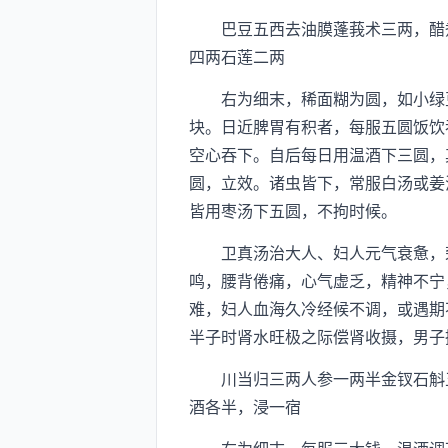
巴豆五西去油膜蓬莪术三两，醋煮
四两石莲二两
右为细末，稀面糊为圆，如小绿豆
块。日近脾胃有积者，每服五圆饭饮
空心吞下。自后每日用温酒下三圆，
圆，立效。诸虫皆下，常服白汤或姜
皆用枣汤下五圆，不拘时候。
卫真汤治大人、妇人元气衰惫，荣
鸣，腰背倦痛，心气虚乏，精神不宁
难，妇人血海久冷经候不调，或遇期
半子时肾水旺极之际偿肾收摄，男子
川当归三两人参一两半金钗石斛五
酒各半，浸一宿