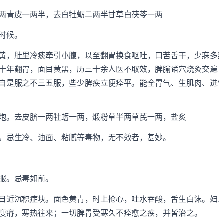
青皮一两半，去白牡蛎二两半甘草白茯苓一两
时候。
，肚里冷痰牵引小腹，以至翻胃换食呕吐，口苦舌干，少寐多
十年翻胃，面目黄黑，历三十余人医不取效，脾腧诸穴烧灸交遍
自是服之不三五服，些少脾疾立便痊平。能全胃气、生肌肉、进
。去皮脐一两牡蛎一两，煅粉草半两草芪一两，盐炙
忌生冷、油面、粘腻等毒物，无不效者，甚妙。
服。忌毒如前。
近沉积症块。面色黄青，时上抢心，吐水吞酸，舌生白沫。妇
瘦瘠，寒热往来；一切脾胃受寒久不痊愈之疾，并皆治之。