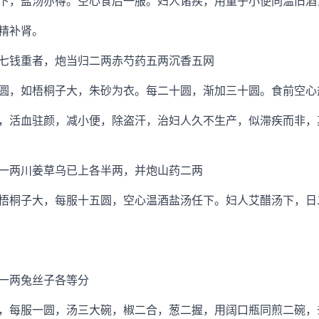
，盐汤亦得。空心食后一服。妇人诸疾，用童子小便同温旧酒
精补肾。
钱重者，炮当归二两赤芍药五两沉香五网
，如梧桐子大，朱砂为衣。每二十圆，渐加三十圆。食前空心
活血驻颜，减小便，除盗汗，治妇人久不生产，似滞疾而非，
两川姜草乌已上各半两，并炮山药二两
桐子大，每服十五圆，空心温酒盐汤任下。妇人艾醋汤下，日
一两兔丝子各等分
每服一圆，汤三大碗，椒二合，葱二握，用阔口瓶同煎二碗，