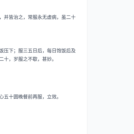
，并皆治之，常服永无虚病，虽二十
饭压下；服三五日后，每日饱饭后及
二十，岁服之不歇，甚妙。
心五十圆晚餐前再服，立效。