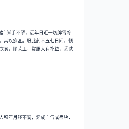
寤`脚手不掣，远年日近一切脾胃冷
，其疾愈甚。服此药不五七日间，顿
饮食，顺荣卫，常服大有补益，悉试
人积年月经不调，渐成血气或蛊块，