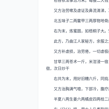
右各依法事治为末。每服二大钱，
又方治劳嗽及虚证及鼻流清涕，耳
北五味子二两鳖甲三两厚物地骨
右为末，炼蜜圆，如梧桐子大。空
此方，乃曲江人家秘方，余服之大
又方补虚损，治劳倦，一切虚极
甘草三两苍术一斤，米泔浸一宿，
宿，次日炒干
右共为末，用好旧糟六斤，同捣三
又方治胸满气噫，下部冷，腹疗
半夏八两生姜六两橘皮四两桂二两