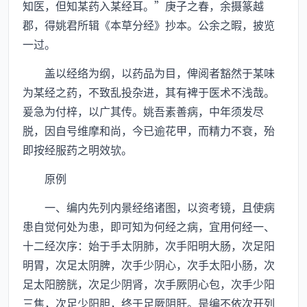
知医，但知某药入某经耳。”庚子之春，余摄篆越
郡，得姚君所辑《本草分经》抄本。公余之暇，披览
一过。
盖以经络为纲，以药品为目，俾阅者豁然于某味
为某经之药，不致乱投杂进，其有裨于医术不浅哉。
爰急为付梓，以广其传。姚吾素善病，中年须发尽
脱，因自号维摩和尚，今已逾花甲，而精力不衰，殆
即按经服药之明效欤。
原例
一、编内先列内景经络诸图，以资考镜，且使病
患自觉何处为患，即可知为何经之病，宜用何经一、
十二经次序：始于手太阴肺，次手阳明大肠，次足阳
明胃，次足太阴脾，次手少阴心，次手太阳小肠，次
足太阳膀胱，次足少阴肾，次手厥阴心包，次手少阳
三焦，次足少阳胆，终于足厥阴肝。是编不依次开列