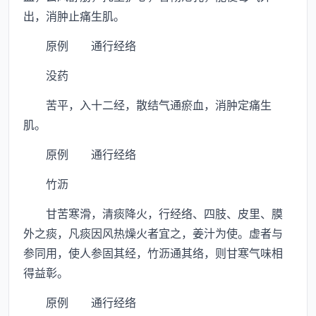
出，消肿止痛生肌。
原例 通行经络
没药
苦平，入十二经，散结气通瘀血，消肿定痛生
肌。
原例 通行经络
竹沥
甘苦寒滑，清痰降火，行经络、四肢、皮里、膜
外之痰，凡痰因风热燥火者宜之，姜汁为使。虚者与
参同用，使人参固其经，竹沥通其络，则甘寒气味相
得益彰。
原例 通行经络