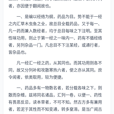
者，亦因便于翻阅故也。
一、是编以经络为纲，药品为目。势不能于一经
之内汇草木虫鱼之全，故总目全载药品，又于每一、
凡一药而兼入数经者，均于总目每味之下注明。至其
性味功用，则止于第一经之一味内一、药有不循经络
者，另列杂品一门。凡总目不下注某经，或通行者，
皆杂品也。
凡一经汇一经之药，从其同也。而其功用则各不
同，故又分列补和攻散寒热六者，使之亦从其同。庶
令阅者，依类取用，较为便捷。
一、药品多有一物数名者，若分载各味之下，则
散而杂稽，兹将同名诸品，汇列一卷，以便一、药性
有畏恶反忌，读本草者，不可不知。然古方多有兼用
者，若泥于其性而不知变通，转多窒滞。是当广阅古