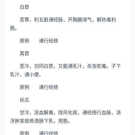
白苣
苦寒，利五脏通经脉，开胸膈滞气，解热毒利
肠。
原例 通行经络
莴苣
苦冷，功同白苣，又能通乳汁，杀虫蛇毒。子下
乳汁，通小便。
原例 通行经络
丝瓜
甘冷，凉血解毒，除风化痰，通经络行血脉，消
浮肿发痘疮滑肠下乳，用筋。
原例 通行经络