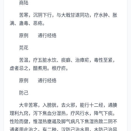
商陆
苦寒，沉阴下行，与大戟甘遂同功，疗水肿、胀
满、蛊毒、恶疮。
原例 通行经络
芫花
苦温，疗五脏水饮、痰癖、治瘴疟，毒性至紧，
虚者忌之，醋煮用。根疗疥。
原例 通行经络
防己
大辛苦寒，入膀胱，去火邪，能行十二经，通腠
理利九窍，泻下焦血分湿热，疗风行水，降气下痰。
性险而健，惟湿热壅遏及脚气病凡下焦湿热致二阴不
通者用此治之。有二种，汉防己治水用，木防己治风