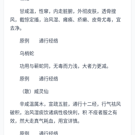
甘咸温，性窜，内走脏腑，外彻皮肤，透骨搜
风，截惊定搐，治风湿、瘫痪、疥癞、皮骨尤毒，宜
去净。
原例 通行经络
乌梢蛇
功用与蕲蛇同，无毒而力浅，大者力更减。
原例 通行经络
（散）威灵仙
辛咸温属木，宣疏五脏，通行十二经，行气祛风
破积，治风湿痰饮诸病性极快利，积 不痊者服之有
效，然大走真气耗血，用宜详慎。
原例 通行经络