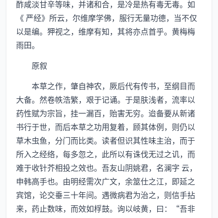
酢咸淡甘辛等味，并诸和合，是冷是热有毒无毒。如
《 严经》所云，尔维摩学佛，服行无量功德，当不仅
以是编。狎视之，维摩有知，其将亦点首乎。黄梅梅
雨田。
原叙
本草之作，肇自神农，厥后代有传书，至纲目而
大备。然卷帙浩繁，艰于记诵。于是肤浅者，流率以
药性赋为宗旨，挂一漏百，贻害无穷。迨备要从新诸
书行于世，而后本草之功用复着，顾其体例，则仍以
草木虫鱼，分门而比类。读者但识其性味主治，而于
所入之经络，每多忽之，此所以有诛伐无过之讥，而
难于收针芥相投之效也。吾友山阴姚君，名澜字 云，
申韩高手也。由明经需次广文，余筮仕之江，即延之
宾馆，论交垂三十年间。遇微病君为治之，则信手拈
来，药止数味，而效如桴鼓。询以岐黄，曰：“吾非