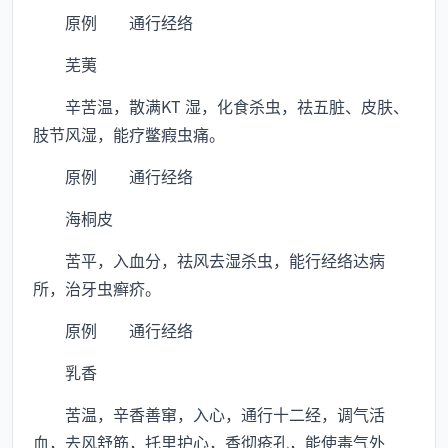
原例 通行经络
芜荑
辛苦温，散满KT 湿，化食杀虫，祛五脏、皮肤、
肢节风湿，能疗鳖瘕虫痛。
原例 通行经络
海桐皮
苦平，入血分，祛风去湿杀虫，能行经络达病
所，治牙虫癣疥。
原例 通行经络
乳香
苦温，辛香善窜，入心，通行十二经，调气活
血，去风舒筋，托里护心，香彻疮孔，能使毒气外