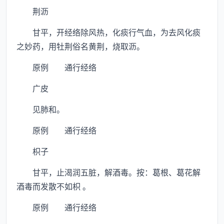
荆沥
甘平，开经络除风热，化痰行气血，为去风化痰
之妙药，用牡荆俗名黄荆，烧取沥。
原例 通行经络
广皮
见肺和。
原例 通行经络
枳子
甘平，止渴润五脏，解酒毒。按：葛根、葛花解
酒毒而发散不如枳 。
原例 通行经络