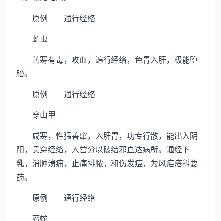
原例 通行经络
虻虫
苦寒有毒，攻血，遍行经络，色青入肝，极能堕
胎。
原例 通行经络
穿山甲
咸寒，性猛善窜，入肝胃，功专行散，能出入阴
阳，贯穿经络，入营分以破结邪直达病所。通经下
乳，消肿溃痈，止痛排脓，和伤发痘，为风疟疮科要
药。
原例 通行经络
蕲蛇