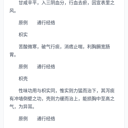
甘咸辛平，入三阴血分，行血去瘀，因宣表里之
风。
原例 通行经络
枳实
苦酸微寒，破气行痰，消痞止喘，利胸膈宽肠
胃。
原例 通行经络
枳壳
性味功用与枳实同，惟实则力猛而治下，其泻痰
有冲墙倒壁之功，壳则力缓而治上，能损胸中至高之
气，为异耳。
原例 通行经络