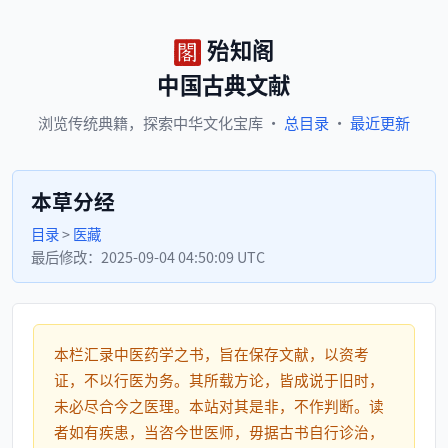
殆知阁
中国古典文献
浏览
传统典籍，
探索
中华文化宝库
·
总目录
·
最近更新
本草分经
目录
>
医藏
最后修改：
2025-09-04 04:50:09 UTC
本栏汇录中医药学之书，旨在保存文献，以资考
证，不以行医为务。其所载方论，皆成说于旧时，
未必尽合今之医理。本站对其是非，不作判断。读
者如有疾患，当咨今世医师，毋据古书自行诊治，