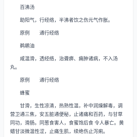
百沸汤
助阳气，行经络，半沸者饮之伤元气作胀。
原例 通行经络
鹈鹕油
咸温滑，透经络，治聋痹、痈肿诸病，不入汤
丸。
原例 通行经络
蜂蜜
甘滑，生性凉清，热熟性温，补中润燥解毒，调
营卫通三焦，安五脏通便秘，止诸痛和百药，与甘草
同功，滑肠。同葱食害人，食蜜饱后食 令人暴亡。黄
蜡甘淡微温性涩，止痛生肌，续绝伤止泻痢。