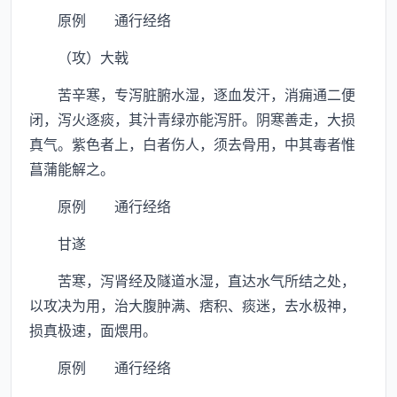
原例 通行经络
（攻）大戟
苦辛寒，专泻脏腑水湿，逐血发汗，消痈通二便
闭，泻火逐痰，其汁青绿亦能泻肝。阴寒善走，大损
真气。紫色者上，白者伤人，须去骨用，中其毒者惟
菖蒲能解之。
原例 通行经络
甘遂
苦寒，泻肾经及隧道水湿，直达水气所结之处，
以攻决为用，治大腹肿满、痞积、痰迷，去水极神，
损真极速，面煨用。
原例 通行经络