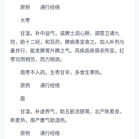
原例 通行经络
大枣
甘温，补中益气，滋脾土润心肺，调营卫通九
窍，助十二经，和百药，脾病患宜食之。加入补剂与
姜并行，能发脾胃升腾之气。风疾痰疾俱非所宜。红
枣功用相仿，而力稍逊。
南枣不入药。生枣甘辛，多食生寒热。
原例 通行经络
面
甘温，补虚养气，助五脏浓肠胃，北产陈麦良，
新麦热，南产壅气助湿热。
原例 通行经络