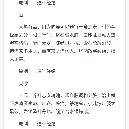
原例 通行经络
酒
大热有毒，用为向导可以通行一身之表，引药至
极高之分，和血行气，逐秽暖水脏，最能乱血动火致
湿热诸病，醇而无灰、陈者良。按：锻石能解酒酸，
造酒家多用之，而有灰之酒伤人。烧酒散寒破结，损
人尤甚。
原例 通行经络
灵砂
甘温，养神志安魂魄，通血脉调和五脏，治上盛
下虚痰涎壅盛、吐逆、冷痛，杀精鬼，小儿惊吐服之
最效，为镇坠神丹也。硫黄合水银炼成。
原例 通行经络