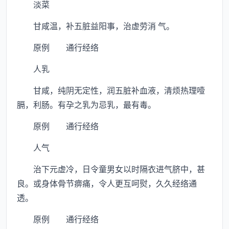
淡菜
甘咸温，补五脏益阳事，治虚劳消 气。
原例 通行经络
人乳
甘咸，纯阴无定性，润五脏补血液，清烦热理噎
膈，利肠。有孕之乳为忌乳，最有毒。
原例 通行经络
人气
治下元虚冷，日令童男女以时隔衣进气脐中，甚
良。或身体骨节痹痛，令人更互呵熨，久久经络通
透。
原例 通行经络