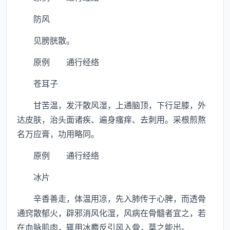
防风
见膀胱散。
原例 通行经络
苍耳子
甘苦温，发汗散风湿，上通脑顶，下行足膝，外
达皮肤，治头面诸疾、遍身瘙痒、去刺用。采根煎熬
名万应膏，功用略同。
原例 通行经络
冰片
辛香善走，体温用凉，先入肺传于心脾，而透骨
通窍散郁火，辟邪消风化湿，风病在骨髓者宜之，若
在血脉肌肉，辄用冰麝反引风入骨，莫之能出。