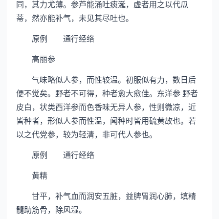
同，其力尤薄。参芦能涌吐痰涎，虚者用之以代瓜
蒂，然亦能补气，未见其尽吐也。
原例 通行经络
高丽参
气味略似人参，而性较温。初服似有力，数日后
便不觉矣。野者不可得，种者愈大愈佳。东洋参 野者
皮白，状类西洋参而色香味无异人参，性则微凉，近
皆种者，形似人参而性温，闻种时皆用硫黄故也。若
以之代党参，较为轻清，非可代人参也。
原例 通行经络
黄精
甘平，补气血而润安五脏，益脾胃润心肺，填精
髓助筋骨，除风湿。