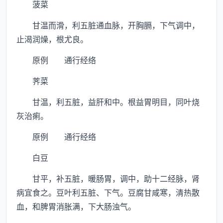
菠菜
甘温而滑，利五脏通血脉，开胸膈，下气调中，
止渴润燥，根尤良。
原例 通行经络
荠菜
甘温，利五脏，益肝和中。根益胃明目，同叶烧
灰治痢。
原例 通行经络
白豆
甘平，补五脏，暖肠胃，调中，助十二经脉，肾
病宜食之。豆叶利五脏、下气。豆腐甘咸寒，清热散
血，和脾胃消胀满，下大肠浊气。