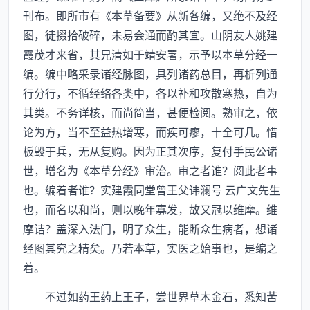
刊布。即所市有《本草备要》从新各编，又绝不及经
图，徒掇拾破碎，未易会通而酌其宜。山阴友人姚建
霞茂才来省，其兄清如于靖安署，示予以本草分经一
编。编中略采录诸经脉图，具列诸药总目，再析列通
行分行，不循经络各类中，各以补和攻散寒热，自为
其类。不务详核，而尚简当，甚便检阅。熟审之，依
论为方，当不至益热增寒，而疾可瘳，十全可几。惜
板毁于兵，无从复购。因为正其次序，复付手民公诸
世，增名为《本草分经》审治。审之者谁？阅此者事
也。编着者谁？实建霞同堂曾王父讳澜号 云广文先生
也，而名以和尚，则以晚年寡发，故又冠以维摩。维
摩诘？盖深入法门，明了众生，能断众生病者，想诸
经图其究之精矣。乃若本草，实医之始事也，是编之
着。
不过如药王药上王子，尝世界草木金石，悉知苦