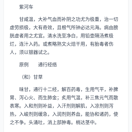
紫河车
甘咸温，大补气血而补阴之功尤为极重，治一切
虚劳损极，大有奇效，且根气所钟必达元海。病由膀
胱虚者用之尤宜。清水洗至净白，用铅壶隔汤煮极
烂，连汁入药。或煮略熟文火焙干用，有胎毒者伤
人，须以银器试之。
原例 通行经络
（和）甘草
味甘，通行十二经，解百药毒，生用气平，补脾
胃、泻心火、而生肺金；炙用气温，补三焦元气而散
表寒。入和剂则补益，入汗剂则解肌，入凉剂则泻
热，入峻剂则缓急，入润剂则养血，能协和诸药，使
之不争。头涌吐，消上部肿毒。梢达茎中。