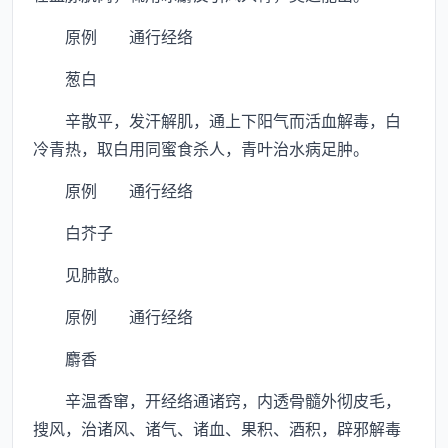
原例 通行经络
葱白
辛散平，发汗解肌，通上下阳气而活血解毒，白
冷青热，取白用同蜜食杀人，青叶治水病足肿。
原例 通行经络
白芥子
见肺散。
原例 通行经络
麝香
辛温香窜，开经络通诸窍，内透骨髓外彻皮毛，
搜风，治诸风、诸气、诸血、果积、酒积，辟邪解毒