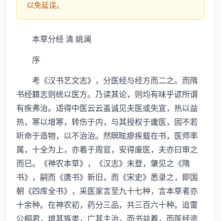
以免延误。
本草分经 清 姚澜
序
考《汉书艺文志》，分医经与经方而二之。而隋
书经籍志则统以医方。乃读其论，则均有味乎谚所谓
有疾弗治。适得中医云云盖诚见夫医或失宜，热以益
热，寒以增寒，转伤于内，与其授权于庸医，固不若
听命于造物，以不治治。然瞑眩瘳疾载在书，医师率
属，十全为上，亦着于周官，安得废医，夫亦曰审之
而已。《神农本草》，《汉志》未登，肇见之《隋
书》，嗣而《唐书》新旧，而《宋史》悉录之，即国
朝《四库全书》，采医家言至九十七种，言本草者亦
十余种。在神农初，药分三品，共三百六十种。迨雷
公桐君，增其族类，广其主治，而书益着，而医经资