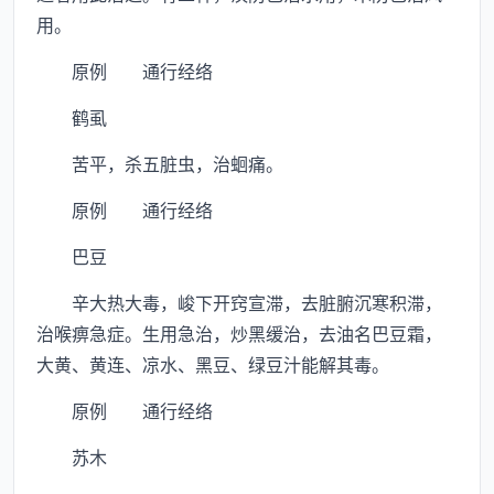
用。
原例 通行经络
鹤虱
苦平，杀五脏虫，治蛔痛。
原例 通行经络
巴豆
辛大热大毒，峻下开窍宣滞，去脏腑沉寒积滞，
治喉痹急症。生用急治，炒黑缓治，去油名巴豆霜，
大黄、黄连、凉水、黑豆、绿豆汁能解其毒。
原例 通行经络
苏木