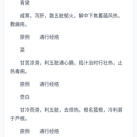
青黛
咸寒，泻肝，散五脏郁火，解中下焦蓄蕴风热，
敷痈疮。
原例 通行经络
菜
甘苦凉滑，利五脏通心膈，捣汁治时行壮热，止
热毒痢。
原例 通行经络
茭白
甘冷而滑，利五脏，去烦热。根名菰根，冷利甚
于芦根。
原例 通行经络