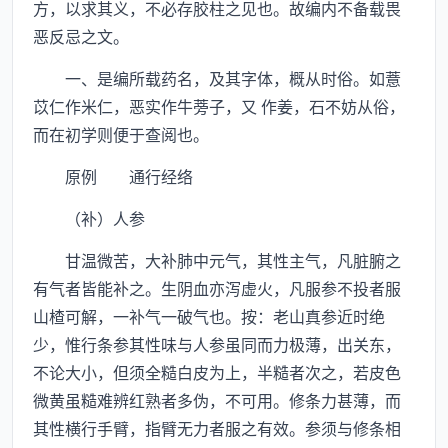
方，以求其义，不必存胶柱之见也。故编内不备载畏
恶反忌之文。
一、是编所载药名，及其字体，概从时俗。如薏
苡仁作米仁，恶实作牛蒡子，又 作姜，石不妨从俗，
而在初学则便于查阅也。
原例 通行经络
（补）人参
甘温微苦，大补肺中元气，其性主气，凡脏腑之
有气者皆能补之。生阴血亦泻虚火，凡服参不投者服
山楂可解，一补气一破气也。按：老山真参近时绝
少，惟行条参其性味与人参虽同而力极薄，出关东，
不论大小，但须全糙白皮为上，半糙者次之，若皮色
微黄虽糙难辨红熟者多伪，不可用。修条力甚薄，而
其性横行手臂，指臂无力者服之有效。参须与修条相