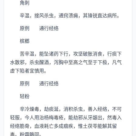
角刺
辛温，搜风杀虫，通窍溃痈，其锋锐直达病所。
原例 通行经络
槟榔
苦辛温，能坠诸药下行，攻坚破胀消食，行痰下
水散邪，杀虫醒酒，泻胸中至高之气至于下极，凡气
虚下陷者宜慎用。
原例 通行经络
轻粉
辛冷燥毒，劫痰涎，消积杀虫，善入经络，不可
轻服，今人用治杨梅毒疮，能劫邪从牙龈出，然毒入
经络筋骨，血液耗亡多成痼疾，惟土茯苓能解其留
毒。粉霜略同。