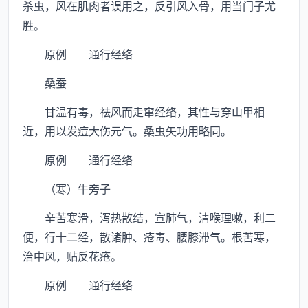
杀虫，风在肌肉者误用之，反引风入骨，用当门子尤
胜。
原例 通行经络
桑蚕
甘温有毒，祛风而走窜经络，其性与穿山甲相
近，用以发痘大伤元气。桑虫矢功用略同。
原例 通行经络
（寒）牛旁子
辛苦寒滑，泻热散结，宣肺气，清喉理嗽，利二
便，行十二经，散诸肿、疮毒、腰膝滞气。根苦寒，
治中风，贴反花疮。
原例 通行经络