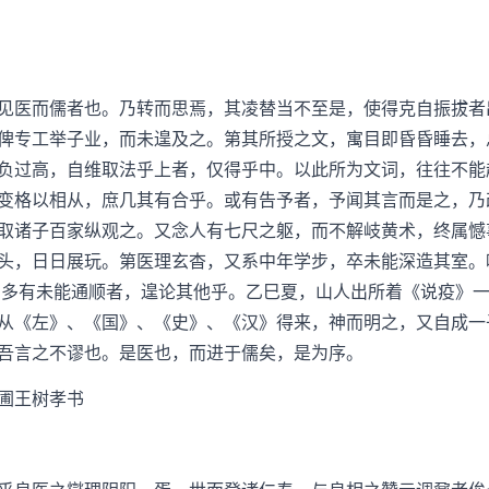
医而儒者也。乃转而思焉，其凌替当不至是，使得克自振拔者
俾专工举子业，而未遑及之。第其所授之文，寓目即昏昏睡去，
负过高，自维取法乎上者，仅得乎中。以此所为文词，往往不能
变格以相从，庶几其有合乎。或有告予者，予闻其言而是之，乃
取诸子百家纵观之。又念人有七尺之躯，而不解岐黄术，终属憾
头，日日展玩。第医理玄杳，又系中年学步，卒未能深造其室。
尚多有未能通顺者，遑论其他乎。乙巳夏，山人出所着《说疫》
从《左》、《国》、《史》、《汉》得来，神而明之，又自成一
吾言之不谬也。是医也，而进于儒矣，是为序。
圃王树孝书