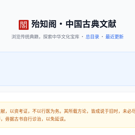
殆知阁
·
中国古典文献
浏览
传统典籍，
探索
中华文化宝库
·
总目录
·
最近更新
文献，以资考证，不以行医为务。其所载方论，皆成说于旧时，未必
师，毋据古书自行诊治，以免延误。