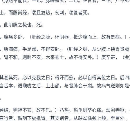
（身热不能食，一也。脉躁盛者，二也。狂言者，三也。）不见
，而脉尚躁，喘且复热，勿刺，喘甚者死。
，此阴脉之极也，死。
腹痛多卧，（肝经之脉，环阴器，抵少腹而上，故有是症。）
胁满痛，手足躁，不得安卧。（肝经之脉，从少腹上挟胃贯膈
。胃不和，则卧不安，木来乘土，故不得安卧。）庚辛甚，（金
甚其死，必以克我之日；得汗而愈，必以自得其位之日。后四
自舌本，循喉咙之后，上出额，与督脉会于巅。故病气逆则如是
。
络，则神不安，故不乐。）乃热。热争则卒心痛。烦闷善呕，
直行者，循咽下膈抵胃。其支别者，从缺盆循颈上颊，至目外 