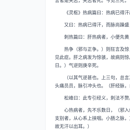
言者是失志，失志者死。今见三死，
《灵枢》热病篇曰：热病已得汗出
又曰：热病已得汗，而脉尚躁盛
刺热篇曰：肝热病者，小便先黄，
热争（邪与正争。）则狂言及惊，
见此症。肝之病发为惊骇，故病则惊
日。）气逆则庚辛死。
（以其气逆甚也。上三句，总言其
头痛员员，脉引冲头也。（肝经脉，
松峰曰：此专引经义，刺法不赘
心热病者，先不乐数日，（邪入经
支别者，从心系上挟咽。小肠之脉，
故无汗以出耳。）