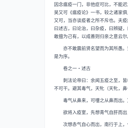
因念瘟疫一门，非他症可比，不能迟
吴又可《瘟疫论》一书，较之诸家俱
又可，当亦谈疫者之所不斥也。夫疫
曰述古，曰论治，曰杂疫，曰辨疑，
敢擅为己有，以成善则归亲之意云尔
亦不敢震前贤名望而为其所愚。第
是为序。
卷之一·述古
刺法论帝曰：余闻五疫之至，皆相
不可干。避其毒气，天牝（天牝，鼻
毒气从鼻来，可嚏之从鼻而出。）
欲将入疫室，先想青气自肝而出，
次想赤气自心而出，南行于上，化