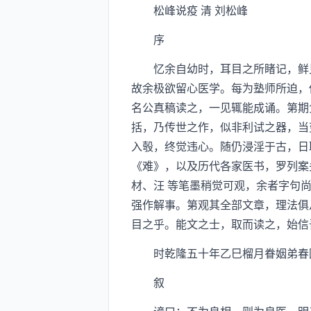
松峰说疫 清 刘松峰
序
忆余自幼时，耳目之所睹记，鲜见
故余极欲留心医学。每为塾师所迫，
名公真稿读之，一见辄能成诵。第期
括，乃传世之作，似非利试之器，当
入彀，终觉违心。随仍浸淫于古，日
《难》，以及历代各家医书，罗列案
材、汪 等笔墨稍觉可观，余者字句
强作解事。第观其全部文章，理法俱
目之乎。能文之士，取而读之，始信
时乾隆五十年乙巳榴月眷姻弟春
叙