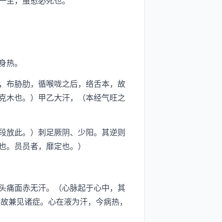
一生，虽愈必死也。
身热。
，布胁肋，循喉咙之后，络舌本，故
克木也。）甲乙大汗，（本经气旺之
段放此。）刺足厥阴、少阳。其逆则
也。员员者，靡定也。）
头痛面赤无汗。（心脉起于心中，其
。故兼见诸症。心在液为汗，今病热，