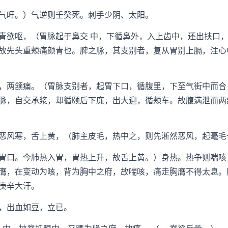
旺。）气逆则壬癸死。刺手少阴、太阳。
欲呕，（胃脉起于鼻交 中，下循鼻外，入上齿中，还出挟口，
故先头重颊痛颜青也。脾之脉，其支别者，复从胃别上膈，注心
两颔痛。（胃脉支别者，起胃下口，循腹里，下至气街中而合
脉，自交承浆，却循颐后下廉，出大迎，循颊车。故腹满泄而两
风寒，舌上黄，（肺主皮毛，热中之，则先淅然恶风，起毫毛
口。今肺热入胃，胃热上升，故舌上黄。）身热。热争则喘咳
膺，在变动为咳，背为胸中之府，故喘咳，痛走胸膺不得太息。
庚辛大汗。
，出血如豆，立已。