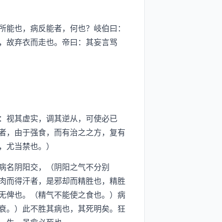
所能也，病反能者，何也？岐伯曰：
，故弃衣而走也。帝曰：其妄言骂
：视其虚实，调其逆从，可使必已
者，由于强食，而有治之之方，复有
，尤当禁也。）
病名阴阳交，（阴阳之气不分别
肉而得汗者，是邪却而精胜也，精胜
无俾也。（精气不能使之食也。）病
衰。）此不胜其病也，其死明矣。狂