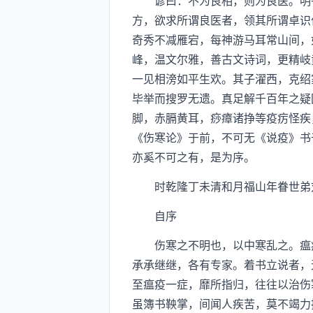
谚曰：不为良相，则为良医。明乎
方，欲求所谓良医者，领其所谓卓识
奇秀不减雁宕，每神游马耳常山间，
峰，温文尔雅，善古文诗词，更精岐
一见相滂如平生欢。其子濯西，克绍
毕举而搜罗无遗。真足解千百年之疑
脚，赤膈黄耳，痧瘴诸挣等疫疠怪疾
《伤寒论》于前，不可无《说疫》书
亦奚不可之有，是为序。
时乾隆丁未清和月福山年眷世弟
自序
伤寒之不明也，以中寒乱之。瘟疫
承承继继，各有专家。着书立说者，
至瘟疫一症，靡所指归，往往以治伤
虽簿书鞅掌，间闻人疾苦，莫不竭力