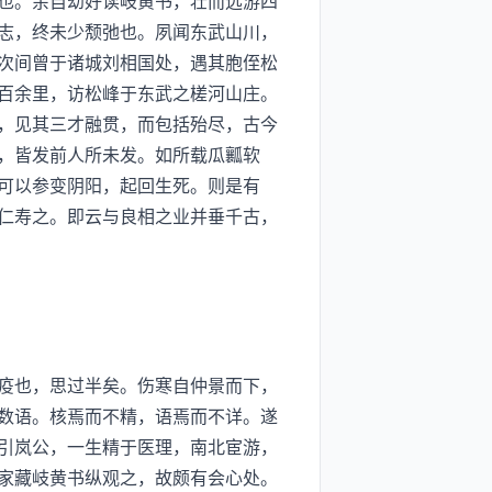
也。余自幼好读岐黄书，壮而远游四
志，终未少颓弛也。夙闻东武山川，
次间曾于诸城刘相国处，遇其胞侄松
百余里，访松峰于东武之槎河山庄。
，见其三才融贯，而包括殆尽，古今
，皆发前人所未发。如所载瓜瓤软
可以参变阴阳，起回生死。则是有
仁寿之。即云与良相之业并垂千古，
疫也，思过半矣。伤寒自仲景而下，
数语。核焉而不精，语焉而不详。遂
引岚公，一生精于医理，南北宦游，
家藏岐黄书纵观之，故颇有会心处。