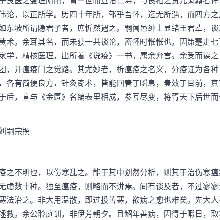
良医之燮理阴阳，胥一世而登诸仁寿，与良相之赞元调鼐者侔
伟论，以正所学。历四十年所，郁乎吾怀，迄无所遇，而四方之
如东坡所谓隐君子者，庶忻然遇之。嗣闻邑绅士显绪王君辈，谈
黄术。余耳其名，而未获一共谈论，蓄怀时怅怅也。因策蹇走七
家学，精核医理，出所着《说疫》一书，属余弁言。余受而读之
团，开瘟疫门之觉路。其尤妙者，析瘟疫之名义，分疫证为各种
，各有简便良方，针灸奇术，皆能回春于瞬息，奏效于目前，真
于后，直与《金匮》名编表里相成，参互尽变，将胥天下后世而
刘嗣宗撰
之不明也，以伤寒乱之。能于其中划然分析，则其于治伤寒瘟
无虑数十种。独至瘟疫，则略而不讲焉。间有谈及者，不过寥寥
寒法治之。非大用温散，即过投苦寒，欲病之愈也难矣。先大人
拯救。余公聆庭训，非伊芳朝夕。且龆年善病，因得于暇日，取