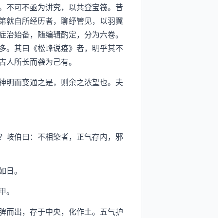
。不可不亟为讲究，以共登宝筏。昔
第就自所经历者，聊纾管见，以羽翼
症治始备，随编辑酌定，分为六卷。
多。其曰《松峰说疫》者，明乎其不
古人所长而袭为己有。
神明而变通之是，则余之浓望也。夫
？岐伯曰：不相染者，正气存内，邪
如日。
甲。
脾而出，存于中央，化作土。五气护