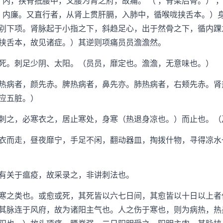
，挟脊抵腰中，又腰为肾之府，故痛。 （ ，脊梁后骨。） ，
出 内廉。又直行者，从肾上贯肝膈，入肺中，循喉咙挟舌本。）
别下项。肾脉起于小指之下，斜趋足心，出于然骨之下，循内踝
挟舌本，故见诸症。）其逆则项痛员员澹澹然。
。刺足少阴、太阳。（员员，靡定也。澹澹，无意味也。）
病者，颜先赤。脾热病者，鼻先亦。肺热病者，右颊先赤。肾
应五脏。）
之，必寒衣之，居止寒处，身寒（热退身凉也。）而止也。（
而走，昼夜靡宁，手足不闲，翻动器皿，掏拨什物，寻得凉水
关于瘟疫，故采录之，非讲刺法也。
之类也。或愈或死，其死皆以六七日间，其愈皆以十日以上者
其脉连于风府，故为诸阳主气也。人之伤于寒也，则为病热，热