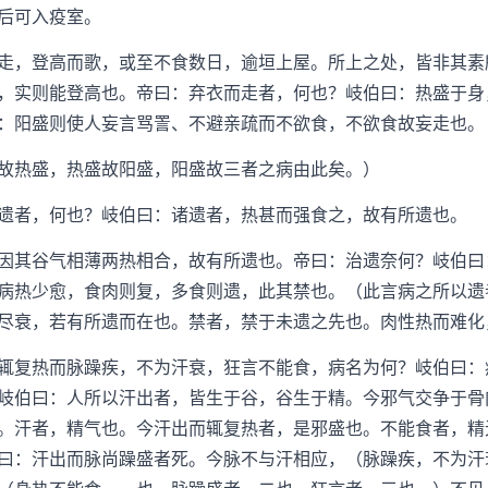
后可入疫室。
，登高而歌，或至不食数日，逾垣上屋。所上之处，皆非其素
，实则能登高也。帝曰：弃衣而走者，何也？岐伯曰：热盛于身
：阳盛则使人妄言骂詈、不避亲疏而不欲食，不欲食故妄走也。
热盛，热盛故阳盛，阳盛故三者之病由此矣。）
者，何也？岐伯曰：诸遗者，热甚而强食之，故有所遗也。
其谷气相薄两热相合，故有所遗也。帝曰：治遗奈何？岐伯曰
病热少愈，食肉则复，多食则遗，此其禁也。（此言病之所以遗
尽衰，若有所遗而在也。禁者，禁于未遗之先也。肉性热而难化
复热而脉躁疾，不为汗衰，狂言不能食，病名为何？岐伯曰：
岐伯曰：人所以汗出者，皆生于谷，谷生于精。今邪气交争于骨
。汗者，精气也。今汗出而辄复热者，是邪盛也。不能食者，精
曰：汗出而脉尚躁盛者死。今脉不与汗相应，（脉躁疾，不为汗