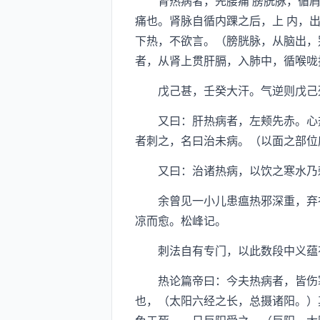
肾热病者，先腰痛 膀胱脉，循肩 内
痛也。肾脉自循内踝之后，上 内，
下热，不欲言。（膀胱脉，从脑出，
者，从肾上贯肝膈，入肺中，循喉咙
戊己甚，壬癸大汗。气逆则戊己死
又曰：肝热病者，左颊先赤。心热
者刺之，名曰治未病。（以面之部位
又曰：治诸热病，以饮之寒水乃刺
余曾见一小儿患瘟热邪深重，弃衣
凉而愈。松峰记。
刺法自有专门，以此数段中义蕴有
热论篇帝曰：今夫热病者，皆伤寒
也，（太阳六经之长，总摄诸阳。）