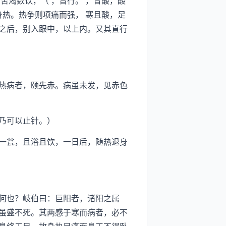
苦渴数饮，（ ，音行。 ，音酸，酸
身热。热争则项痛而强， 寒且酸，足
之后，别入跟中，以上内。又其直行
热病者，颐先赤。病虽未发，见赤色
乃可以止针。）
一瓮，且浴且饮，一日后，随热退身
何也？岐伯曰：巨阳者，诸阳之属
虽盛不死。其两感于寒而病者，必不