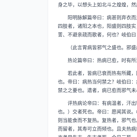
身之毕，以想头上如北斗之煌煌，然
阳明脉解篇帝曰：病甚则弃衣而走
四肢者，诸阳之本也，阳盛则四肢实
詈、不避亲疏而歌者，何也？岐伯曰
（此言胃病皆邪气之盛也。邪盛故
热论篇帝曰：热病已愈，时有所遗
若此者，皆病已衰而热有所藏，因
也。帝曰：病热当何禁之？岐伯曰：
禁之之要也。遗者，病已愈而邪气未
评热病论帝曰：有病温者，汗出辄
也。）交者死也。帝曰：愿闻其说。
则当能食而不复热。复热者，邪气也
而留者，其寿可立而倾也。且夫热病