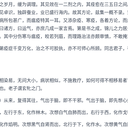
之岁月，缓为调理。其见效在一二剂之内，其痊愈在三五日之间
见卓识，独辟蚕业，业已盛行海内。故其方论，兹集一概不录。
病所包甚广，而瘟疫特其一耳。又添杂疫、寒疫，各着方论，而
曰诸方，曰运气，亦庶几成一家言焉。第是书之成，锦儿之力居
。其中分伤寒与瘟疫，皎若列眉，而理路治法亦颇审慎，不敢掩
疫症千变万化，治之不可胶执，亦不可师心所顾。同志君子，
染易，无问大小，病状相似，不施救疗，如何可得不相移易者
也。老子谓玄牝之门。
从来，复得其往，气出于脑，即不干邪。气出于脑，即先想心
左行于东，化作林木。次想白气自肺而出，右行于西，化作戈
作焰明。次想黑气自肾而出，北行于下，化作水。次想黄气自