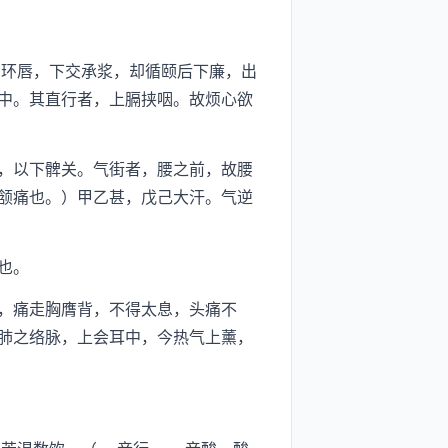
环唇，下交承浆，却循颐后下廉，出
中。其直行者，上膈挟咽。故烦心欲
，以下髀关。气街者，腰之前，故腰
颔痛也。）甲乙甚，戊己大汗。气逆
也。
，痛走胸膺背，不得太息，头痛不
肺之络脉，上会耳中，今热气上薰，