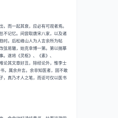
出，而一起其衰，应必有可观者焉。
总不记忆。间尝取唐宋八家，以及诸
趋时。后松峰山人为人言余所为帖
改弦易辙，始克幸博一第。第以揣摹
事。遂将《灵枢》、《素》、
唯论其文章好丑，除经论外，惟李士
一书，属余弁言。余非知医者，固不敢
子，真乃才人之笔，而讵可仅以医书