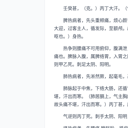
壬癸甚，（克。）丙丁大汗。（气
脾热病者，先头重颊痛，烦心颜青
大迎，过客主人，循发际，至额颅。
呕也。）身热。
热争则腰痛不可用俯仰，腹满泄，
痛也。脾脉入腹，属脾络胃，入胃之
则甲乙死。刺足太阴、阳明。
肺热病者，先淅然厥，起毫毛，恶
肺脉起于中焦，下络大肠，还循胃
堪，汗出而寒。（肺居膈上，气主胸
故头痛不堪，汗出而寒。）丙丁甚，
气逆则丙丁死。刺手太阴、阳明